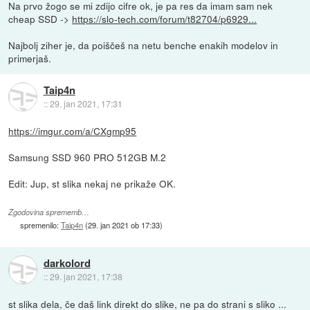
Na prvo žogo se mi zdijo cifre ok, je pa res da imam sam nek
cheap SSD ->
https://slo-tech.com/forum/t82704/p6929...
Najbolj ziher je, da poiščeš na netu benche enakih modelov in
primerjaš.
Taip4n
::
29. jan 2021, 17:31
https://imgur.com/a/CXgmp95
Samsung SSD 960 PRO 512GB M.2
Edit: Jup, st slika nekaj ne prikaže OK.
Zgodovina sprememb…
spremenilo:
Taip4n
(
29. jan 2021 ob 17:33
)
darkolord
::
29. jan 2021, 17:38
st slika dela, če daš link direkt do slike, ne pa do strani s sliko ...