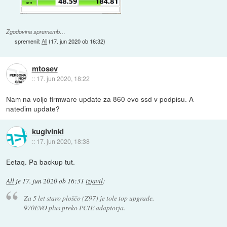
Zgodovina sprememb…
spremenil:
All
(
17. jun 2020 ob 16:32
)
mtosev
::
17. jun 2020, 18:22
Nam na voljo firmware update za 860 evo ssd v podpisu. A
natedim update?
kuglvinkl
::
17. jun 2020, 18:38
Eetaq. Pa backup tut.
All
je
17. jun 2020 ob 16:31
izjavil
:
Za 5 let staro ploščo (Z97) je tole top upgrade.
970EVO plus preko PCIE adaptorja.