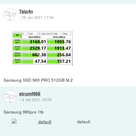
Taip4n
::
29. jan 2021, 17:44
Samsung SSD 960 PRO 512GB M.2
strumf666
::
4. feb 2021, 00:09
Samsung 980pro 1tb
default