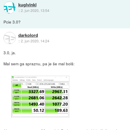
kuglvinkl
::
2. jun 2020, 13:54
Pcie 3.0?
darkolord
::
2. jun 2020, 14:24
3.0, ja.
Mal sem ga spraznu, pa je še mal bolš: