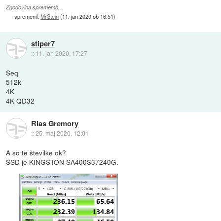
Zgodovina sprememb…
spremenil:
MrStein
(
11. jan 2020 ob 16:51
)
stiper7
::
11. jan 2020, 17:27
Seq
512k
4K
4K QD32
Rias Gremory
::
25. maj 2020, 12:01
A so te številke ok?
SSD je KINGSTON SA400S37240G.