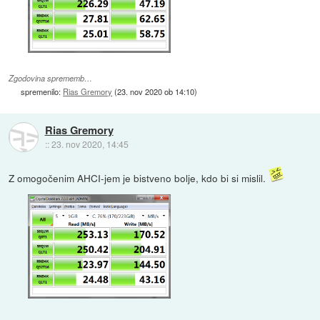
Zgodovina sprememb…
spremenilo:
Rias Gremory
(
23. nov 2020 ob 14:10
)
Rias Gremory
::
23. nov 2020, 14:45
Z omogočenim AHCI-jem je bistveno bolje, kdo bi si mislil.