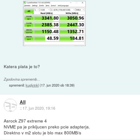
Katera plata je to?
Zgodovina sprememb…
spremenil:
kuglvinkl
(
17. jun 2020 ob 18:39
)
All
::
17. jun 2020, 19:16
Asrock Z97 extreme 4
NVME pa je prikljucen preko pcie adapterja.
Direktno v m2 slotu je blo max 800MB/s