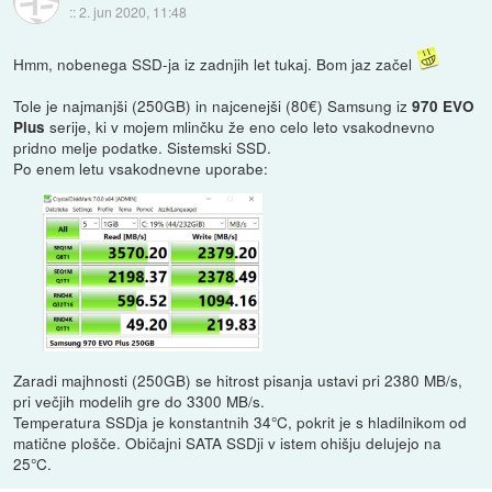
::
2. jun 2020, 11:48
Hmm, nobenega SSD-ja iz zadnjih let tukaj. Bom jaz začel
Tole je najmanjši (250GB) in najcenejši (80€) Samsung iz
970 EVO
serije, ki v mojem mlinčku že eno celo leto vsakodnevno
Plus
pridno melje podatke. Sistemski SSD.
Po enem letu vsakodnevne uporabe:
Zaradi majhnosti (250GB) se hitrost pisanja ustavi pri 2380 MB/s,
pri večjih modelih gre do 3300 MB/s.
Temperatura SSDja je konstantnih 34°C, pokrit je s hladilnikom od
matične plošče. Običajni SATA SSDji v istem ohišju delujejo na
25°C.