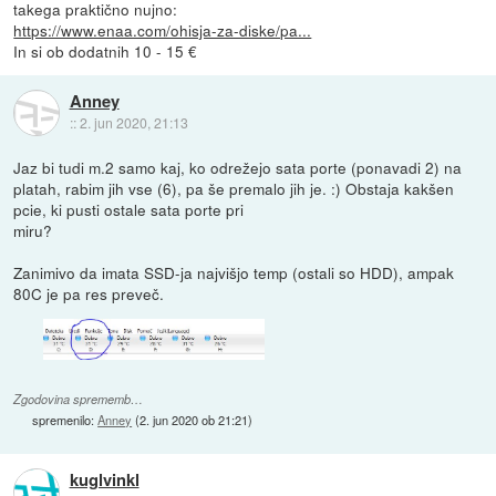
takega praktično nujno:
https://www.enaa.com/ohisja-za-diske/pa...
In si ob dodatnih 10 - 15 €
Anney
::
2. jun 2020, 21:13
Jaz bi tudi m.2 samo kaj, ko odrežejo sata porte (ponavadi 2) na
platah, rabim jih vse (6), pa še premalo jih je. :) Obstaja kakšen
pcie, ki pusti ostale sata porte pri
miru?
Zanimivo da imata SSD-ja najvišjo temp (ostali so HDD), ampak
80C je pa res preveč.
Zgodovina sprememb…
spremenilo:
Anney
(
2. jun 2020 ob 21:21
)
kuglvinkl