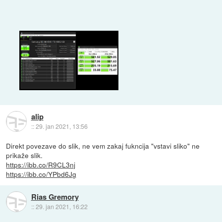
alip
::
29. jan 2021, 13:56
Direkt povezave do slik, ne vem zakaj fukncija "vstavi sliko" ne
prikaže slik.
https://ibb.co/R9CL3nj
https://ibb.co/YPbd6Jg
Rias Gremory
::
29. jan 2021, 16:22