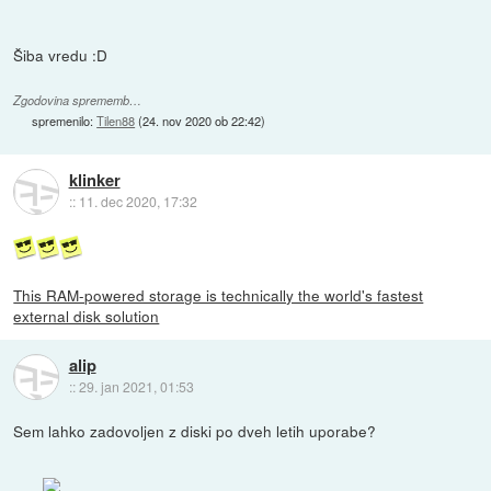
Šiba vredu :D
Zgodovina sprememb…
spremenilo:
Tilen88
(
24. nov 2020 ob 22:42
)
klinker
::
11. dec 2020, 17:32
This RAM-powered storage is technically the world's fastest
external disk solution
alip
::
29. jan 2021, 01:53
Sem lahko zadovoljen z diski po dveh letih uporabe?