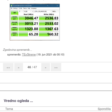
Zgodovina sprememb…
spremenilo:
TExStreme
(
19. jun 2021 ob 00:10
)
46
/ 47
««
«
»
»»
Vredno ogleda ...
Tema
Sporočila