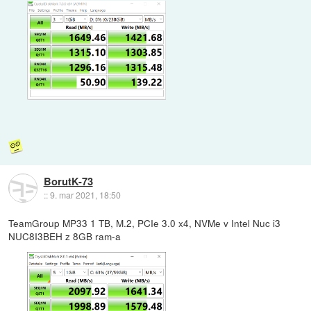
BorutK-73
::
9. mar 2021, 18:50
TeamGroup MP33 1 TB, M.2, PCIe 3.0 x4, NVMe v Intel Nuc i3
NUC8I3BEH z 8GB ram-a