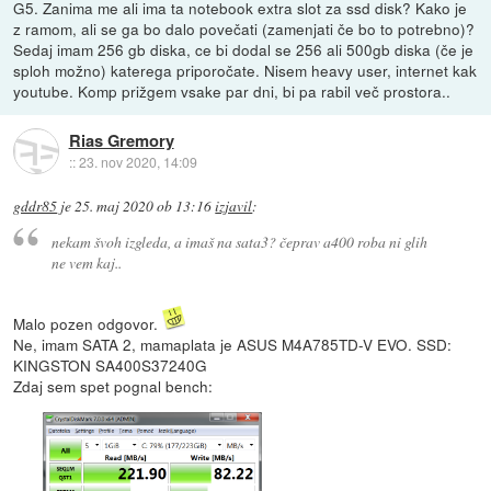
G5. Zanima me ali ima ta notebook extra slot za ssd disk? Kako je
z ramom, ali se ga bo dalo povečati (zamenjati če bo to potrebno)?
Sedaj imam 256 gb diska, ce bi dodal se 256 ali 500gb diska (če je
sploh možno) katerega priporočate. Nisem heavy user, internet kak
youtube. Komp prižgem vsake par dni, bi pa rabil več prostora..
Rias Gremory
::
23. nov 2020, 14:09
gddr85
je
25. maj 2020 ob 13:16
izjavil
:
nekam švoh izgleda, a imaš na sata3? čeprav a400 roba ni glih
ne vem kaj..
Malo pozen odgovor.
Ne, imam SATA 2, mamaplata je ASUS M4A785TD-V EVO. SSD:
KINGSTON SA400S37240G
Zdaj sem spet pognal bench: