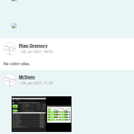
Rias Gremory
::
29. jan 2021, 09:54
Ne vidim slike.
MrStein
::
29. jan 2021, 11:35