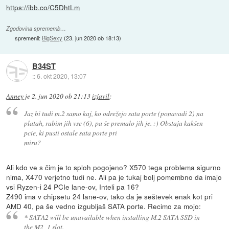
https://ibb.co/C5DhtLm
Zgodovina sprememb…
spremenil:
BigSexy
(
23. jun 2020 ob 18:13
)
B34ST
::
6. okt 2020, 13:07
Anney
je
2. jun 2020 ob 21:13
izjavil
:
Jaz bi tudi m.2 samo kaj, ko odrežejo sata porte (ponavadi 2) na
platah, rabim jih vse (6), pa še premalo jih je. :) Obstaja kakšen
pcie, ki pusti ostale sata porte pri
miru?
Ali kdo ve s čim je to sploh pogojeno? X570 tega problema sigurno
nima, X470 verjetno tudi ne. Ali pa je tukaj bolj pomembno da imajo
vsi Ryzen-i 24 PCIe lane-ov, Inteli pa 16?
Z490 ima v chipsetu 24 lane-ov, tako da je seštevek enak kot pri
AMD 40, pa še vedno izgubljaš SATA porte. Recimo za mojo:
* SATA2 will be unavailable when installing M.2 SATA SSD in
the M2_1 slot.