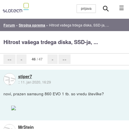
☰
Forum
»
Strojna oprema
»
Hitrost vašega trdega diska, SSD-ja, ...
Hitrost vašega trdega diska, SSD-ja, ...
46
/ 47
««
«
»
»»
stiper7
::
11. jan 2020, 16:29
novi, prazen samsung 860 EVO 1 tb. so vredu številke?
MrStein