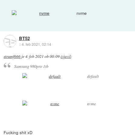
nvme
BT52
::
4. feb 2021, 02:14
strumf666
je
4. feb 2021 ob 00:09
izjavil
:
Samsung 980pro 1tb
default
nvme
Fucking shit xD