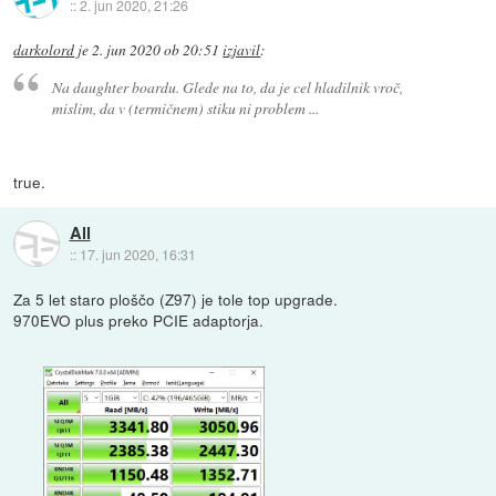
::
2. jun 2020, 21:26
darkolord
je
2. jun 2020 ob 20:51
izjavil
:
Na daughter boardu. Glede na to, da je cel hladilnik vroč,
mislim, da v (termičnem) stiku ni problem ...
true.
All
::
17. jun 2020, 16:31
Za 5 let staro ploščo (Z97) je tole top upgrade.
970EVO plus preko PCIE adaptorja.