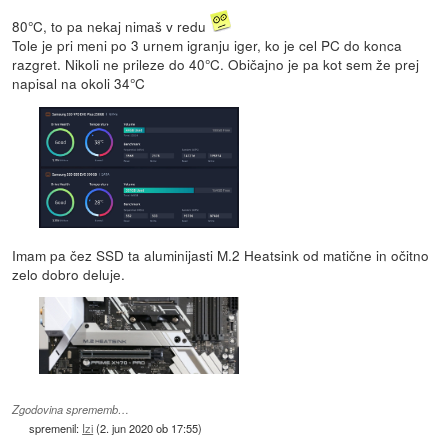
80°C, to pa nekaj nimaš v redu
Tole je pri meni po 3 urnem igranju iger, ko je cel PC do konca
razgret. Nikoli ne prileze do 40°C. Običajno je pa kot sem že prej
napisal na okoli 34°C
Imam pa čez SSD ta aluminijasti M.2 Heatsink od matične in očitno
zelo dobro deluje.
Zgodovina sprememb…
spremenil:
Izi
(
2. jun 2020 ob 17:55
)