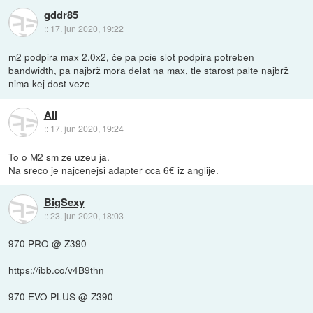
gddr85
::
17. jun 2020, 19:22
m2 podpira max 2.0x2, če pa pcie slot podpira potreben
bandwidth, pa najbrž mora delat na max, tle starost palte najbrž
nima kej dost veze
All
::
17. jun 2020, 19:24
To o M2 sm ze uzeu ja.
Na sreco je najcenejsi adapter cca 6€ iz anglije.
BigSexy
::
23. jun 2020, 18:03
970 PRO @ Z390
https://ibb.co/v4B9thn
970 EVO PLUS @ Z390