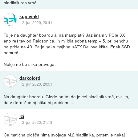
hladilnik res vroč.
kuglvinkl
::
2. jun 2020, 20:41
To je na daughter boardu al na mamplati? Jaz imam v PCIe 3.0
eno rešitev od Raidsonica, in mi idla sobna temp + 5, pri benchu
pa pride na 40. Pa je neka majhna uATX Dellova kišta. Enak SSD
namreč.
Nekje ne bo stika pravega.
darkolord
::
2. jun 2020, 20:51
Na daughter boardu. Glede na to, da je cel hladilnik vroč, mislim,
da v (termičnem) stiku ni problem ...
Izi
::
2. jun 2020, 21:13
Če matična plošča nima svojega M.2 hladilnika, potem je nekaj