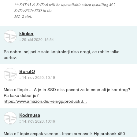
** SATA5 & SATA6 will be unavailable when installing M.2
SATA/PCIe SSD in the
M2_2 slot.
klinker
::
29. okt 2020, 15:54
Pa dobro, sej pci-e sata kontrolerji niso dragi, ce rabite tolko
portov.
BorutO
::
14. nov 2020, 10:19
Malo offtopic ... A je ta SSD disk poceni za to ceno ali je kar drag?
Pa kako dober je?
https://www.amazon.de/-/en/gp/product/B...
Kodrnusa
::
14. nov 2020, 10:46
Malo off topic ampak vseeno.. Imam prenosnik Hp probook 450