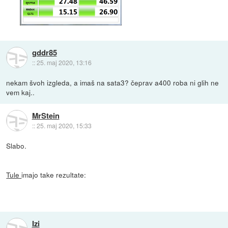
gddr85
::
25. maj 2020, 13:16
nekam švoh izgleda, a imaš na sata3? čeprav a400 roba ni glih ne
vem kaj..
MrStein
::
25. maj 2020, 15:33
Slabo.
Tule
imajo take rezultate:
Izi