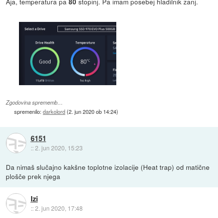
Aja, temperatura pa
stopinj. Pa imam posebej hladilnik zanj.
80
Zgodovina sprememb…
spremenilo:
darkolord
(
2. jun 2020 ob 14:24
)
6151
::
2. jun 2020, 15:23
Da nimaš slučajno kakšne toplotne izolacije (Heat trap) od matične
plošče prek njega
Izi
::
2. jun 2020, 17:48