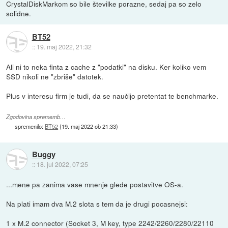
CrystalDiskMarkom so bile številke porazne, sedaj pa so zelo
solidne.
BT52
::
19. maj 2022, 21:32
Ali ni to neka finta z cache z "podatki" na disku. Ker koliko vem
SSD nikoli ne "zbriše" datotek.
Plus v interesu firm je tudi, da se naučijo pretentat te benchmarke.
Zgodovina sprememb…
spremenilo:
BT52
(
19. maj 2022 ob 21:33
)
Buggy
::
18. jul 2022, 07:25
...mene pa zanima vase mnenje glede postavitve OS-a.
Na plati imam dva M.2 slota s tem da je drugi pocasnejsi:
1 x M.2 connector (Socket 3, M key, type 2242/2260/2280/22110