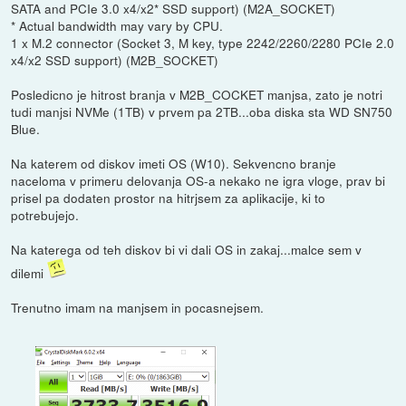
SATA and PCIe 3.0 x4/x2* SSD support) (M2A_SOCKET)
* Actual bandwidth may vary by CPU.
1 x M.2 connector (Socket 3, M key, type 2242/2260/2280 PCIe 2.0
x4/x2 SSD support) (M2B_SOCKET)
Posledicno je hitrost branja v M2B_COCKET manjsa, zato je notri
tudi manjsi NVMe (1TB) v prvem pa 2TB...oba diska sta WD SN750
Blue.
Na katerem od diskov imeti OS (W10). Sekvencno branje
naceloma v primeru delovanja OS-a nekako ne igra vloge, prav bi
prisel pa dodaten prostor na hitrjsem za aplikacije, ki to
potrebujejo.
Na katerega od teh diskov bi vi dali OS in zakaj...malce sem v
dilemi
Trenutno imam na manjsem in pocasnejsem.