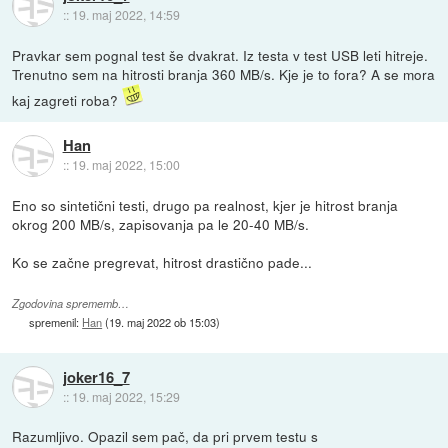
::
19. maj 2022, 14:59
Pravkar sem pognal test še dvakrat. Iz testa v test USB leti hitreje.
Trenutno sem na hitrosti branja 360 MB/s. Kje je to fora? A se mora
kaj zagreti roba?
Han
::
19. maj 2022, 15:00
Eno so sintetični testi, drugo pa realnost, kjer je hitrost branja
okrog 200 MB/s, zapisovanja pa le 20-40 MB/s.
Ko se začne pregrevat, hitrost drastično pade...
Zgodovina sprememb…
spremenil:
Han
(
19. maj 2022 ob 15:03
)
joker16_7
::
19. maj 2022, 15:29
Razumljivo. Opazil sem pač, da pri prvem testu s