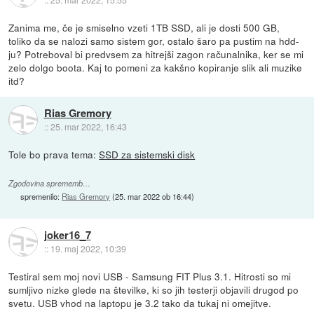
Zanima me, če je smiselno vzeti 1TB SSD, ali je dosti 500 GB,
toliko da se nalozi samo sistem gor, ostalo šaro pa pustim na hdd-
ju? Potreboval bi predvsem za hitrejši zagon računalnika, ker se mi
zelo dolgo boota. Kaj to pomeni za kakšno kopiranje slik ali muzike
itd?
Rias Gremory
::
25. mar 2022, 16:43
Tole bo prava tema:
SSD za sistemski disk
Zgodovina sprememb…
spremenilo:
Rias Gremory
(
25. mar 2022 ob 16:44
)
joker16_7
::
19. maj 2022, 10:39
Testiral sem moj novi USB - Samsung FIT Plus 3.1. Hitrosti so mi
sumljivo nizke glede na številke, ki so jih testerji objavili drugod po
svetu. USB vhod na laptopu je 3.2 tako da tukaj ni omejitve.