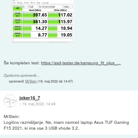
Še kompleten test:
https://ssd-tester.de/samsung_fit_plus_...
Zgodovina sprememb…
spremenil:
MrStein
(
19. maj 2022 ob 14:47
)
joker16_7
::
19. maj 2022, 14:49
MrStein:
Logično razmišljanje. Ne, imam namreč laptop Asus TUF Gaming
F15 2021, ki ima vse 3 USB vhode 3.2.