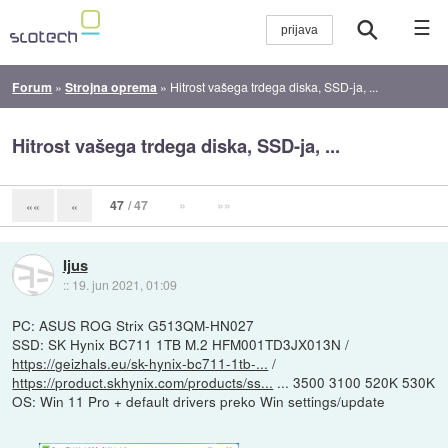
☰
Forum
»
Strojna oprema
»
Hitrost vašega trdega diska, SSD-ja, ...
Hitrost vašega trdega diska, SSD-ja, ...
47
/ 47
»
»»
««
«
Ijus
::
19. jun 2021, 01:09
PC: ASUS ROG Strix G513QM-HN027
SSD: SK Hynix BC711 1TB M.2 HFM001TD3JX013N /
https://geizhals.eu/sk-hynix-bc711-1tb-...
/
https://product.skhynix.com/products/ss...
... 3500 3100 520K 530K
OS: Win 11 Pro + default drivers preko Win settings/update