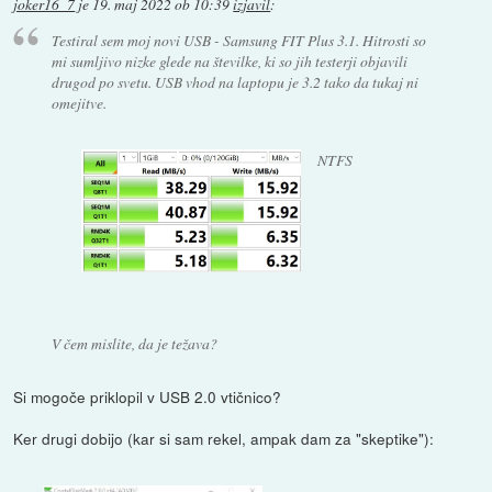
joker16_7
je
19. maj 2022 ob 10:39
izjavil
:
Testiral sem moj novi USB - Samsung FIT Plus 3.1. Hitrosti so
mi sumljivo nizke glede na številke, ki so jih testerji objavili
drugod po svetu. USB vhod na laptopu je 3.2 tako da tukaj ni
omejitve.
NTFS
V čem mislite, da je težava?
Si mogoče priklopil v USB 2.0 vtičnico?
Ker drugi dobijo (kar si sam rekel, ampak dam za "skeptike"):