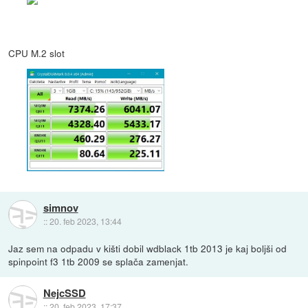
CPU M.2 slot
simnov
::
20. feb 2023, 13:44
Jaz sem na odpadu v kišti dobil wdblack 1tb 2013 je kaj boljši od
spinpoint f3 1tb 2009 se splača zamenjat.
NejcSSD
::
20. feb 2023, 17:37