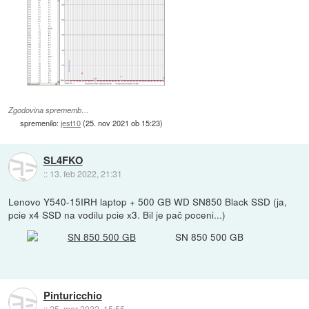
Zgodovina sprememb…
spremenilo:
jest10
(
25. nov 2021 ob 15:23
)
SL4FKO
::
13. feb 2022, 21:31
Lenovo Y540-15IRH laptop + 500 GB WD SN850 Black SSD (ja,
pcie x4 SSD na vodilu pcie x3. Bil je pač poceni...)
SN 850 500 GB
Pinturicchio
::
25. mar 2022, 15:55