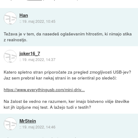
Han
::
19. maj 2022, 10:45
Težava je v tem, da nasedeš oglaševanim hitrostim, ki nimajo stika
z realnostjo.
joker16_7
::
19. maj 2022, 14:37
Katero spletno stran priporočate za pregled zmogljivosti USB-jev?
Jaz sem prebral kar nekaj strani in se orientiral po sledeči:
https://www.everythingusb.com/mini-driv...
Na žalost še vedno ne razumem, ker imajo bistveno višje številke
kot jih izpljune moj test. A lažejo tudi v testih?
MrStein
::
19. maj 2022, 14:46