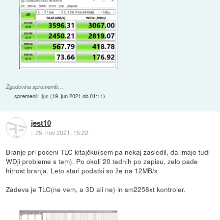
Zgodovina sprememb…
spremenil:
Ijus
(
19. jun 2021 ob 01:11
)
jest10
::
25. nov 2021, 15:22
Branje pri poceni TLC kitajčku(sem pa nekaj zasledil, da imajo tudi
WDji probleme s tem). Po okoli 20 tednih po zapisu, zelo pade
hitrost branja. Leto stari podatki so že na 12MB/s
Zadeva je TLC(ne vem, a 3D ali ne) in sm2258xt kontroler.