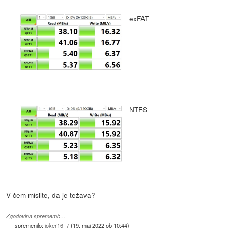
exFAT
NTFS
V čem mislite, da je težava?
Zgodovina sprememb…
spremenilo:
joker16_7
(
19. maj 2022 ob 10:44
)