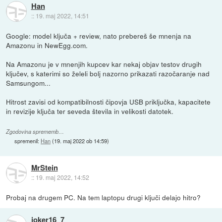
Han
::
19. maj 2022, 14:51
Google: model ključa + review, nato prebereš še mnenja na
Amazonu in NewEgg.com.
Na Amazonu je v mnenjih kupcev kar nekaj objav testov drugih
ključev, s katerimi so želeli bolj nazorno prikazati razočaranje nad
Samsungom...
Hitrost zavisi od kompatibilnosti čipovja USB priključka, kapacitete
in revizije ključa ter seveda števila in velikosti datotek.
Zgodovina sprememb…
spremenil:
Han
(
19. maj 2022 ob 14:59
)
MrStein
::
19. maj 2022, 14:52
Probaj na drugem PC. Na tem laptopu drugi ključi delajo hitro?
joker16_7