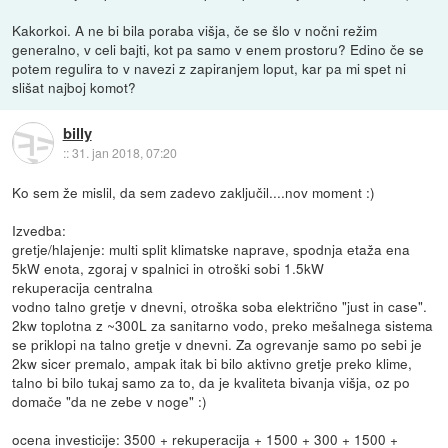
Kakorkoi. A ne bi bila poraba višja, če se šlo v nočni režim
generalno, v celi bajti, kot pa samo v enem prostoru? Edino če se
potem regulira to v navezi z zapiranjem loput, kar pa mi spet ni
slišat najboj komot?
billy
::
31. jan 2018, 07:20
Ko sem že mislil, da sem zadevo zaključil....nov moment :)
Izvedba:
gretje/hlajenje: multi split klimatske naprave, spodnja etaža ena
5kW enota, zgoraj v spalnici in otroški sobi 1.5kW
rekuperacija centralna
vodno talno gretje v dnevni, otroška soba električno "just in case".
2kw toplotna z ~300L za sanitarno vodo, preko mešalnega sistema
se priklopi na talno gretje v dnevni. Za ogrevanje samo po sebi je
2kw sicer premalo, ampak itak bi bilo aktivno gretje preko klime,
talno bi bilo tukaj samo za to, da je kvaliteta bivanja višja, oz po
domače "da ne zebe v noge" :)
ocena investicije: 3500 + rekuperacija + 1500 + 300 + 1500 +