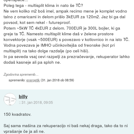
Poleg tega - multisplit klima in nato še TČ?
Ne vem koliko m2 boš imel, ampak recimo mene je komplet vodno
talno z omaricami in delom prišlo 3kEUR za 120m2. Jaz bi ga dal
povsod, kot sem rekel - futureproof.
Potem ~5kW TČ 4kEUR z delom. 700EUR je 300L bojler, ki ga
greje ta TČ. Namesto multisplit klime daš v želene prostore
konvektorje (vsak ~500EUR) s povezavo v kotlovnico in na isto TČ.
Vodna povezava je IMHO učinkovitejša od freonske (kot pri
multisplit) na tako dolge razdalje (po celi hiši).
In pa seveda vsaj cevi razpelji za prezračevanje, rekuperator lahko
dodaš kasneje ali pa sploh ne.
Zgodovina sprememb…
spremenilo:
energetik
(
31. jan 2018 ob 08:59
)
billy
::
31. jan 2018, 09:05
150 kvadratov.
Saj sama mašina za rekuperacijo ni baš nekaj draga, tako da to ni
vprašanje če ja ali ne.