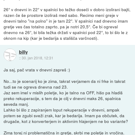
26° v dnevni in 22° v spalnici bo težko doseči v dobro izolirani bajti,
razen če še prostore izoliraš med sabo. Recimo meni greje v
dnevni talno "na polno" in je tam 22°. V spalnici nad dnevno imam
gretje ves čas totalno zaprto, pa je notri 20,5°. Če bi ogreval
dnevno na 26°, bi bila težka držati v spalnici pod 22°, to bi šlo le z
oknom na kip (kar je bedarija s stališča varčnosti).
billy
::
30. jan 2018, 12:31
Ja saj, pač vrata v dnevni zapreš :)
No...to je scenarij ko je zima, takrat verjamem da ni frke in takrat
tudi se ne ogreva dnevna nad 23.
Jaz sem imel v mislih poletje, ko je talno na OFF, hišo pa hladiš
preko rekuperacije, s tem da je cilj v dnevni maks 26, spalnica
seveda manj.
Lahko bi šlo z zapiranjem loput rekuperacije v dnevni, ampak
potem se zgubi sveži zrak, kar je bedarija. Imam pa občutek, da
drugače, kot z konverterjem in aktivnim hlajenjem ne bo variante?
Zima torej ni problematična in gretje, skrbi me poletje in vročina.