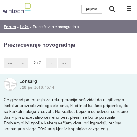
☰
Forum
»
Loža
»
Prezračevanje novogradnja
Prezračevanje novogradnja
2
/ 7
««
«
»
»»
Lonsarg
::
28. jan 2018, 15:14
Če gledaš po forumih za rekurperacijo boš videl da ni niti enga
lastnika prezrečevalnega sistema, ki bi imel kakšno pripombo, da
se karkoli nalaga v ceveh. Na kratko, bojazni so odveč, če ročno
daš v prezračevalno cev eno pest plesni se bo ta posušila.
Problem bi bil zgolj v kakem večjem kiksu pri izgradnji, recimo
konstantna vlaga 70% tam kjer iz kopalnice zavga ven.