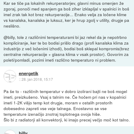
Kar se tiče pa lokalnih rekurperatorjev, glavni minus omenjen že
zgoraj, ponoči med spanjem ga boš ziher izklapljal v spalnici in boš
imel zrak tak kot brez rekurperacije... Enako velja za ločene klime
vs kanalska, kanalska je luksuz, ker je hrup zgolj v utility, drugje pa
neslišno.
@billy, tole z različnimi temperaturami bi jaz rekel da je nepotrbno
kompliciranje, ker te bo bodisi prišlo drago (profi kanalska klima za
industrijo z več ločenimi izhodi), bodisi boš sklepal kompromis(brez
centralne rekurperacije + glasna klima v vsak prostor). Govorim za
poleti/pomladi, pozimi imeti različno temperaturo ni problem.
energetik
::
28. jan 2018, 15:17
Pa še to - različnih temperatur v dobro izolirani bajti ne boš mogel
imeti, preizkušeno. Vsaj s talnim ne. Če hočem pri nas v kopalnici
imeti 1-2K višjo temp kot drugje, moram v ostalih prostorih
dobesedno zapreti vse veje talnega. Enostavno se vse
temperature izenačijo znotraj toplotnega ovoja hiše.
Šlo bi z radiatorji ali konvektorji, ki imajo precej večjo moč kot talno.
billy