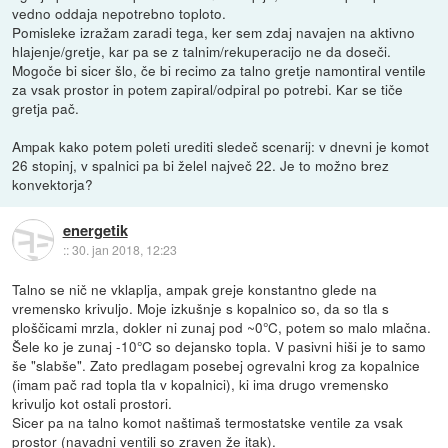
vedno oddaja nepotrebno toploto.
Pomisleke izražam zaradi tega, ker sem zdaj navajen na aktivno
hlajenje/gretje, kar pa se z talnim/rekuperacijo ne da doseči.
Mogoče bi sicer šlo, če bi recimo za talno gretje namontiral ventile
za vsak prostor in potem zapiral/odpiral po potrebi. Kar se tiče
gretja pač.
Ampak kako potem poleti urediti sledeč scenarij: v dnevni je komot
26 stopinj, v spalnici pa bi želel največ 22. Je to možno brez
konvektorja?
energetik
::
30. jan 2018, 12:23
Talno se nič ne vklaplja, ampak greje konstantno glede na
vremensko krivuljo. Moje izkušnje s kopalnico so, da so tla s
ploščicami mrzla, dokler ni zunaj pod ~0°C, potem so malo mlačna.
Šele ko je zunaj -10°C so dejansko topla. V pasivni hiši je to samo
še "slabše". Zato predlagam posebej ogrevalni krog za kopalnice
(imam pač rad topla tla v kopalnici), ki ima drugo vremensko
krivuljo kot ostali prostori.
Sicer pa na talno komot naštimaš termostatske ventile za vsak
prostor (navadni ventili so zraven že itak).