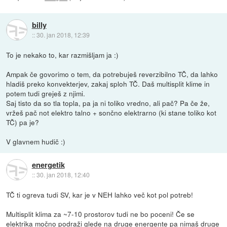
billy
::
30. jan 2018, 12:39
To je nekako to, kar razmišljam ja :)
Ampak če govorimo o tem, da potrebuješ reverzibilno TČ, da lahko
hladiš preko konvekterjev, zakaj sploh TČ. Daš multisplit klime in
potem tudi greješ z njimi.
Saj tisto da so tla topla, pa ja ni toliko vredno, ali pač? Pa če že,
vržeš pač not elektro talno + sončno elektrarno (ki stane toliko kot
TČ) pa je?
V glavnem hudič :)
energetik
::
30. jan 2018, 12:40
TČ ti ogreva tudi SV, kar je v NEH lahko več kot pol potreb!
Multisplit klima za ~7-10 prostorov tudi ne bo poceni! Če se
elektrika močno podraži glede na druge energente pa nimaš druge