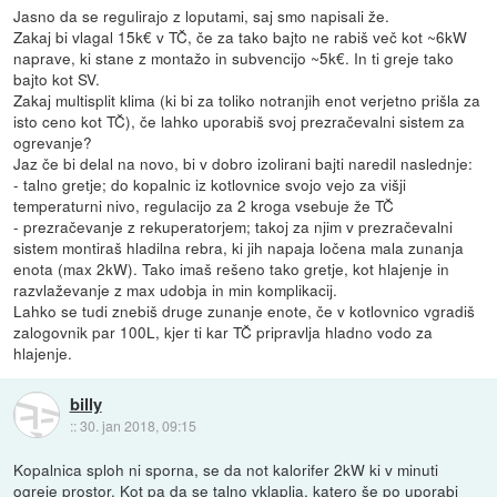
Jasno da se regulirajo z loputami, saj smo napisali že.
Zakaj bi vlagal 15k€ v TČ, če za tako bajto ne rabiš več kot ~6kW
naprave, ki stane z montažo in subvencijo ~5k€. In ti greje tako
bajto kot SV.
Zakaj multisplit klima (ki bi za toliko notranjih enot verjetno prišla za
isto ceno kot TČ), če lahko uporabiš svoj prezračevalni sistem za
ogrevanje?
Jaz če bi delal na novo, bi v dobro izolirani bajti naredil naslednje:
- talno gretje; do kopalnic iz kotlovnice svojo vejo za višji
temperaturni nivo, regulacijo za 2 kroga vsebuje že TČ
- prezračevanje z rekuperatorjem; takoj za njim v prezračevalni
sistem montiraš hladilna rebra, ki jih napaja ločena mala zunanja
enota (max 2kW). Tako imaš rešeno tako gretje, kot hlajenje in
razvlaževanje z max udobja in min komplikacij.
Lahko se tudi znebiš druge zunanje enote, če v kotlovnico vgradiš
zalogovnik par 100L, kjer ti kar TČ pripravlja hladno vodo za
hlajenje.
billy
::
30. jan 2018, 09:15
Kopalnica sploh ni sporna, se da not kalorifer 2kW ki v minuti
ogreje prostor. Kot pa da se talno vklaplja, katero še po uporabi