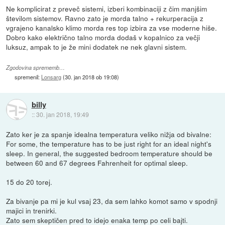
Ne komplicirat z preveč sistemi, izberi kombinaciji z čim manjšim
številom sistemov. Ravno zato je morda talno + rekurperacija z
vgrajeno kanalsko klimo morda res top izbira za vse moderne hiše.
Dobro kako električno talno morda dodaš v kopalnico za večji
luksuz, ampak to je že mini dodatek ne nek glavni sistem.
Zgodovina sprememb…
spremenil:
Lonsarg
(
30. jan 2018 ob 19:08
)
billy
::
30. jan 2018, 19:49
Zato ker je za spanje idealna temperatura veliko nižja od bivalne:
For some, the temperature has to be just right for an ideal night's
sleep. In general, the suggested bedroom temperature should be
between 60 and 67 degrees Fahrenheit for optimal sleep.
15 do 20 torej.
Za bivanje pa mi je kul vsaj 23, da sem lahko komot samo v spodnji
majici in trenirki.
Zato sem skeptičen pred to idejo enaka temp po celi bajti.