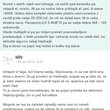
Komot v estrih vliješ cevi talnega, na estrih pod keramiko pa
nalepiš el. mrežo. Ali pa na vodno talno priklopiš el. peč, ki stane
~600€. Vodno talno komplet sistemske plošče+cevi+omarice z
ventili pride nekje 20-25€/m2, če nič ne delaš sam. Ni to neka
strašna cena. Panasonic/LG 5-6kW Tč pa so nekje dobre 4k€ - 1k€
subvencije.
Glede multisplit si pa po mojem preveč poenostavljeno
predstavljaš, v tistih prostorih kjer notranje enote ne misliš dati, bo
občutek sigurno nekaj hladnejši.
Daj si stvari na papir, kaj hočeš in koliko kaj stane.
billy
::
30. jan 2018, 14:27
Izhajam iz tega, kot imamo sedaj. Stanovanje, in za vse skrbi ena
klima v dnevni. Drugi prostori so hladnejši, ampak saj je tako ok, mi
je čisto vseeno če imam hodnik topel ali ne, spalnica pa itak mora
imeti hlad.
To je ravno point konvekterjev, če se pojavi potreba bo aktivnem
hlajenju/gretju, bo tu pač konvektor.
Mogoče se res za začetek vgradijo samo cevi oz naredi
predpriprava, potem pa da vidimo če je potrebna po njih, mogoče