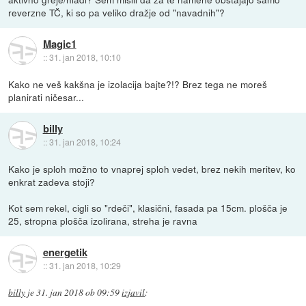
reverzne TČ, ki so pa veliko dražje od "navadnih"?
Magic1
::
31. jan 2018, 10:10
Kako ne veš kakšna je izolacija bajte?!? Brez tega ne moreš
planirati ničesar...
billy
::
31. jan 2018, 10:24
Kako je sploh možno to vnaprej sploh vedet, brez nekih meritev, ko
enkrat zadeva stoji?
Kot sem rekel, cigli so "rdeči", klasični, fasada pa 15cm. plošča je
25, stropna plošča izolirana, streha je ravna
energetik
::
31. jan 2018, 10:29
billy
je
31. jan 2018 ob 09:59
izjavil
: