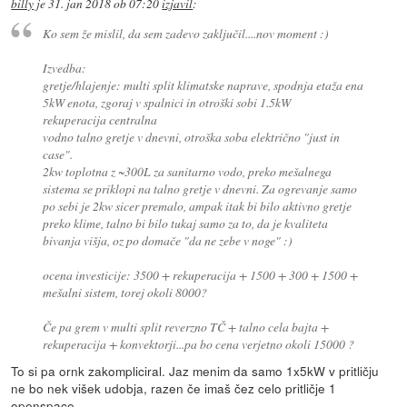
billy
je
31. jan 2018 ob 07:20
izjavil
:
Ko sem že mislil, da sem zadevo zaključil....nov moment :)
Izvedba:
gretje/hlajenje: multi split klimatske naprave, spodnja etaža ena
5kW enota, zgoraj v spalnici in otroški sobi 1.5kW
rekuperacija centralna
vodno talno gretje v dnevni, otroška soba električno "just in
case".
2kw toplotna z ~300L za sanitarno vodo, preko mešalnega
sistema se priklopi na talno gretje v dnevni. Za ogrevanje samo
po sebi je 2kw sicer premalo, ampak itak bi bilo aktivno gretje
preko klime, talno bi bilo tukaj samo za to, da je kvaliteta
bivanja višja, oz po domače "da ne zebe v noge" :)
ocena investicije: 3500 + rekuperacija + 1500 + 300 + 1500 +
mešalni sistem, torej okoli 8000?
Če pa grem v multi split reverzno TČ + talno cela bajta +
rekuperacija + konvektorji...pa bo cena verjetno okoli 15000 ?
To si pa ornk zakompliciral. Jaz menim da samo 1x5kW v pritličju
ne bo nek višek udobja, razen če imaš čez celo pritličje 1
openspace...