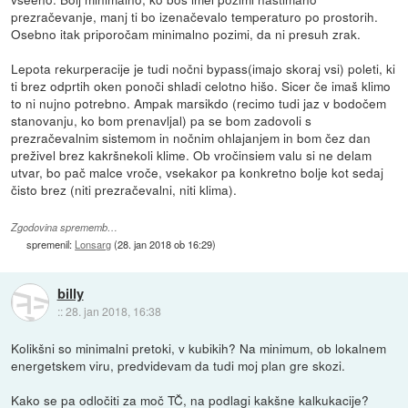
prezračevanje, manj ti bo izenačevalo temperaturo po prostorih.
Osebno itak priporočam minimalno pozimi, da ni presuh zrak.
Lepota rekurperacije je tudi nočni bypass(imajo skoraj vsi) poleti, ki
ti brez odprtih oken ponoči shladi celotno hišo. Sicer če imaš klimo
to ni nujno potrebno. Ampak marsikdo (recimo tudi jaz v bodočem
stanovanju, ko bom prenavljal) pa se bom zadovoli s
prezračevalnim sistemom in nočnim ohlajanjem in bom čez dan
preživel brez kakršnekoli klime. Ob vročinsiem valu si ne delam
utvar, bo pač malce vroče, vsekakor pa konkretno bolje kot sedaj
čisto brez (niti prezračevalni, niti klima).
Zgodovina sprememb…
spremenil:
Lonsarg
(
28. jan 2018 ob 16:29
)
billy
::
28. jan 2018, 16:38
Kolikšni so minimalni pretoki, v kubikih? Na minimum, ob lokalnem
energetskem viru, predvidevam da tudi moj plan gre skozi.
Kako se pa odločiti za moč TČ, na podlagi kakšne kalkukacije?