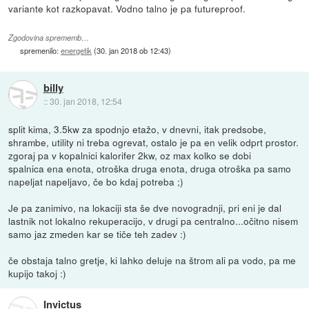
variante kot razkopavat. Vodno talno je pa futureproof.
Zgodovina sprememb…
spremenilo:
energetik
(
30. jan 2018 ob 12:43
)
billy
::
30. jan 2018, 12:54
split kima, 3.5kw za spodnjo etažo, v dnevni, itak predsobe,
shrambe, utility ni treba ogrevat, ostalo je pa en velik odprt prostor.
zgoraj pa v kopalnici kalorifer 2kw, oz max kolko se dobi
spalnica ena enota, otroška druga enota, druga otroška pa samo
napeljat napeljavo, če bo kdaj potreba ;)
Je pa zanimivo, na lokaciji sta še dve novogradnji, pri eni je dal
lastnik not lokalno rekuperacijo, v drugi pa centralno...očitno nisem
samo jaz zmeden kar se tiče teh zadev :)
če obstaja talno gretje, ki lahko deluje na štrom ali pa vodo, pa me
kupijo takoj :)
Invictus