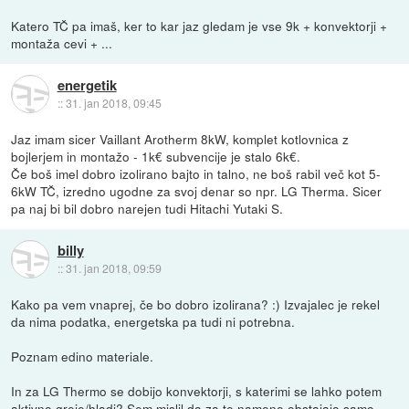
Katero TČ pa imaš, ker to kar jaz gledam je vse 9k + konvektorji +
montaža cevi + ...
energetik
::
31. jan 2018, 09:45
Jaz imam sicer Vaillant Arotherm 8kW, komplet kotlovnica z
bojlerjem in montažo - 1k€ subvencije je stalo 6k€.
Če boš imel dobro izolirano bajto in talno, ne boš rabil več kot 5-
6kW TČ, izredno ugodne za svoj denar so npr. LG Therma. Sicer
pa naj bi bil dobro narejen tudi Hitachi Yutaki S.
billy
::
31. jan 2018, 09:59
Kako pa vem vnaprej, če bo dobro izolirana? :) Izvajalec je rekel
da nima podatka, energetska pa tudi ni potrebna.
Poznam edino materiale.
In za LG Thermo se dobijo konvektorji, s katerimi se lahko potem
aktivno greje/hladi? Sem mislil da za te namene obstajajo samo