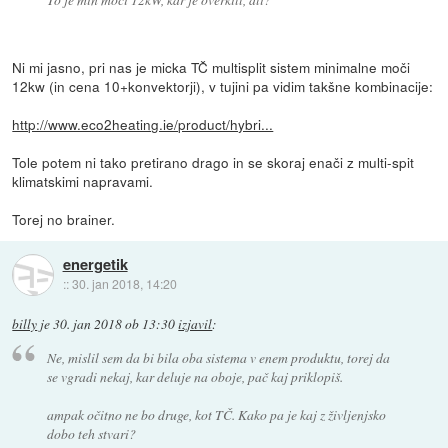
Ni mi jasno, pri nas je micka TČ multisplit sistem minimalne moči
12kw (in cena 10+konvektorji), v tujini pa vidim takšne kombinacije:
http://www.eco2heating.ie/product/hybri...
Tole potem ni tako pretirano drago in se skoraj enači z multi-spit
klimatskimi napravami.
Torej no brainer.
energetik
::
30. jan 2018, 14:20
billy
je
30. jan 2018 ob 13:30
izjavil
:
Ne, mislil sem da bi bila oba sistema v enem produktu, torej da
se vgradi nekaj, kar deluje na oboje, pač kaj priklopiš.
ampak očitno ne bo druge, kot TČ. Kako pa je kaj z življenjsko
dobo teh stvari?