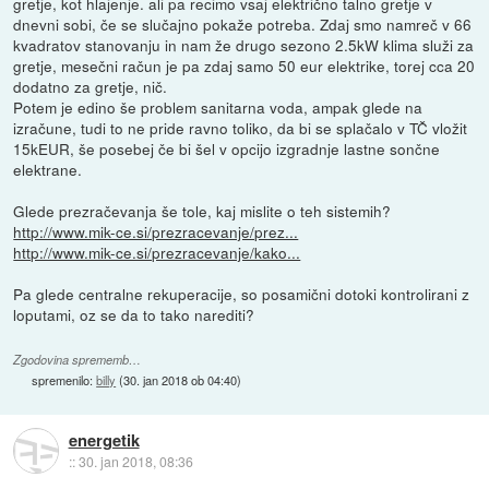
gretje, kot hlajenje. ali pa recimo vsaj električno talno gretje v
dnevni sobi, če se slučajno pokaže potreba. Zdaj smo namreč v 66
kvadratov stanovanju in nam že drugo sezono 2.5kW klima služi za
gretje, mesečni račun je pa zdaj samo 50 eur elektrike, torej cca 20
dodatno za gretje, nič.
Potem je edino še problem sanitarna voda, ampak glede na
izračune, tudi to ne pride ravno toliko, da bi se splačalo v TČ vložit
15kEUR, še posebej če bi šel v opcijo izgradnje lastne sončne
elektrane.
Glede prezračevanja še tole, kaj mislite o teh sistemih?
http://www.mik-ce.si/prezracevanje/prez...
http://www.mik-ce.si/prezracevanje/kako...
Pa glede centralne rekuperacije, so posamični dotoki kontrolirani z
loputami, oz se da to tako narediti?
Zgodovina sprememb…
spremenilo:
billy
(
30. jan 2018 ob 04:40
)
energetik
::
30. jan 2018, 08:36