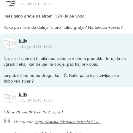
::
30. jan 2018, 13:29
Imaš talno gretje na štrom (12V) in pa vodo.
Kako pa misliš da deluje "staro" talno gretje? Na tekočo kovino?
billy
::
30. jan 2018, 13:30
Ne, mislil sem da bi bila oba sistema v enem produktu, torej da se
vgradi nekaj, kar deluje na oboje, pač kaj priklopiš.
ampak očitno ne bo druge, kot TČ. Kako pa je kaj z življenjsko
dobo teh stvari?
billy
::
30. jan 2018, 13:37
billy
je
28. jan 2018 ob 19:21
izjavil
:
Oz raje tole:
https://catena.si/katalogi/mitsubishi-e...
To je min moči 12kW, kar je overkill, ali?