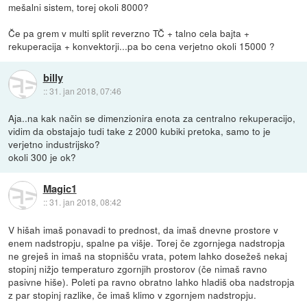
mešalni sistem, torej okoli 8000?
Če pa grem v multi split reverzno TČ + talno cela bajta +
rekuperacija + konvektorji...pa bo cena verjetno okoli 15000 ?
billy
::
31. jan 2018, 07:46
Aja..na kak način se dimenzionira enota za centralno rekuperacijo,
vidim da obstajajo tudi take z 2000 kubiki pretoka, samo to je
verjetno industrijsko?
okoli 300 je ok?
Magic1
::
31. jan 2018, 08:42
V hišah imaš ponavadi to prednost, da imaš dnevne prostore v
enem nadstropju, spalne pa višje. Torej če zgornjega nadstropja
ne greješ in imaš na stopnišču vrata, potem lahko dosežeš nekaj
stopinj nižjo temperaturo zgornjih prostorov (če nimaš ravno
pasivne hiše). Poleti pa ravno obratno lahko hladiš oba nadstropja
z par stopinj razlike, če imaš klimo v zgornjem nadstropju.