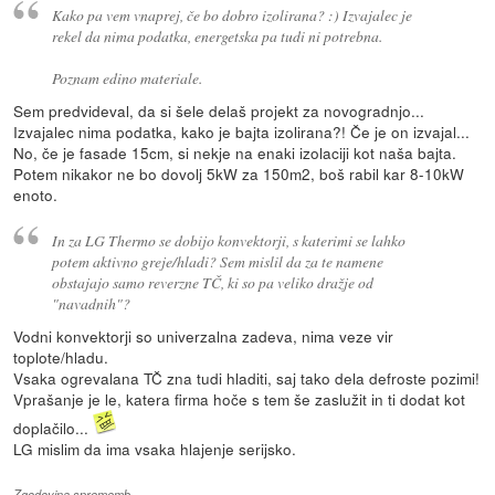
Kako pa vem vnaprej, če bo dobro izolirana? :) Izvajalec je
rekel da nima podatka, energetska pa tudi ni potrebna.
Poznam edino materiale.
Sem predvideval, da si šele delaš projekt za novogradnjo...
Izvajalec nima podatka, kako je bajta izolirana?! Če je on izvajal...
No, če je fasade 15cm, si nekje na enaki izolaciji kot naša bajta.
Potem nikakor ne bo dovolj 5kW za 150m2, boš rabil kar 8-10kW
enoto.
In za LG Thermo se dobijo konvektorji, s katerimi se lahko
potem aktivno greje/hladi? Sem mislil da za te namene
obstajajo samo reverzne TČ, ki so pa veliko dražje od
"navadnih"?
Vodni konvektorji so univerzalna zadeva, nima veze vir
toplote/hladu.
Vsaka ogrevalana TČ zna tudi hladiti, saj tako dela defroste pozimi!
Vprašanje je le, katera firma hoče s tem še zaslužit in ti dodat kot
doplačilo...
LG mislim da ima vsaka hlajenje serijsko.
Zgodovina sprememb…