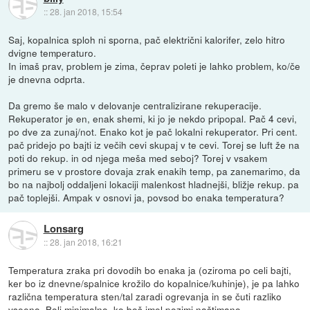
::
28. jan 2018, 15:54
Saj, kopalnica sploh ni sporna, pač električni kalorifer, zelo hitro
dvigne temperaturo.
In imaš prav, problem je zima, čeprav poleti je lahko problem, ko/če
je dnevna odprta.
Da gremo še malo v delovanje centralizirane rekuperacije.
Rekuperator je en, enak shemi, ki jo je nekdo pripopal. Pač 4 cevi,
po dve za zunaj/not. Enako kot je pač lokalni rekuperator. Pri cent.
pač pridejo po bajti iz večih cevi skupaj v te cevi. Torej se luft že na
poti do rekup. in od njega meša med seboj? Torej v vsakem
primeru se v prostore dovaja zrak enakih temp, pa zanemarimo, da
bo na najbolj oddaljeni lokaciji malenkost hladnejši, bližje rekup. pa
pač toplejši. Ampak v osnovi ja, povsod bo enaka temperatura?
Lonsarg
::
28. jan 2018, 16:21
Temperatura zraka pri dovodih bo enaka ja (oziroma po celi bajti,
ker bo iz dnevne/spalnice krožilo do kopalnice/kuhinje), je pa lahko
različna temperatura sten/tal zaradi ogrevanja in se čuti razliko
vseeno. Bolj minimalno, ko boš imel pozimi naštimano