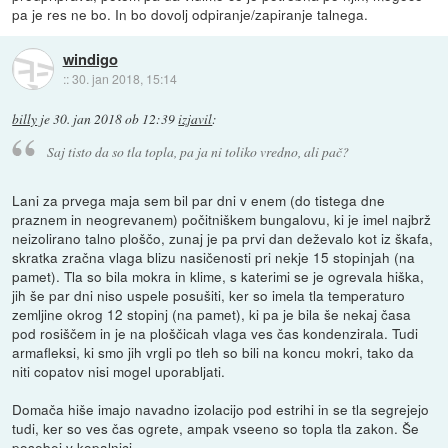
pa je res ne bo. In bo dovolj odpiranje/zapiranje talnega.
windigo
::
30. jan 2018, 15:14
billy
je
30. jan 2018 ob 12:39
izjavil
:
Saj tisto da so tla topla, pa ja ni toliko vredno, ali pač?
Lani za prvega maja sem bil par dni v enem (do tistega dne
praznem in neogrevanem) počitniškem bungalovu, ki je imel najbrž
neizolirano talno ploščo, zunaj je pa prvi dan deževalo kot iz škafa,
skratka zračna vlaga blizu nasičenosti pri nekje 15 stopinjah (na
pamet). Tla so bila mokra in klime, s katerimi se je ogrevala hiška,
jih še par dni niso uspele posušiti, ker so imela tla temperaturo
zemljine okrog 12 stopinj (na pamet), ki pa je bila še nekaj časa
pod rosiščem in je na ploščicah vlaga ves čas kondenzirala. Tudi
armafleksi, ki smo jih vrgli po tleh so bili na koncu mokri, tako da
niti copatov nisi mogel uporabljati.
Domača hiše imajo navadno izolacijo pod estrihi in se tla segrejejo
tudi, ker so ves čas ogrete, ampak vseeno so topla tla zakon. Še
posebej v kopalnici.