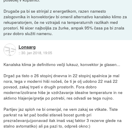
Drugače pa bi se strinjal z energetikom, razen namesto
zalogovnika in konvektorjev bi omenil alternativo kanalsko klimo za
rekuperatorjem, če ne vztrajaš na temperaturnih razlikah med
prostori. Ni sicer najboljša za žurke, ampak 95% časa pa bi znala
prav dobro služiti namenu.
Lonsarg
::
30. jan 2018, 19:05
Kanalska klima je definitivno večji luksuz, konvektor je glasen...
Drgač pa tisto o 26 stopinj dnevna in 22 stopinj spalnica je mal
nora, tega v moderni hiši nočeš, če ti je olj udobno 22 maš 22
povsod, zakaj trpeti v drugih prostorih. Fora dobro
moderne/izolirane hiše je vzdržavanje idealne temperature in ne
aktivno hlajenje/gretje po potrebi, res odvadi se tega nujno.
Partijev jaz sploh ne bi omenjal, ne vem zakaj se vtikate. Tiste
parkrat na let pač bodisi stisneš boost gumb pri
prezračevanju(ponavad itak imaš vsaj faktor 3 rezerve glede na
stalno avtomatiko) ali pa pazi to, odpreš okno:)