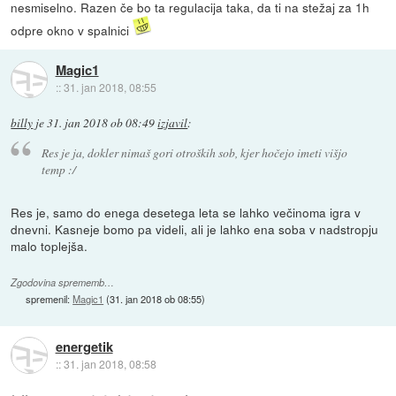
nesmiselno. Razen če bo ta regulacija taka, da ti na stežaj za 1h
odpre okno v spalnici
Magic1
::
31. jan 2018, 08:55
billy
je
31. jan 2018 ob 08:49
izjavil
:
Res je ja, dokler nimaš gori otroških sob, kjer hočejo imeti višjo
temp :/
Res je, samo do enega desetega leta se lahko večinoma igra v
dnevni. Kasneje bomo pa videli, ali je lahko ena soba v nadstropju
malo toplejša.
Zgodovina sprememb…
spremenil:
Magic1
(
31. jan 2018 ob 08:55
)
energetik
::
31. jan 2018, 08:58