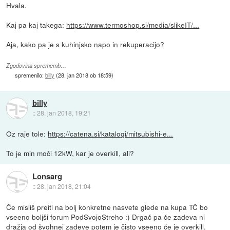
Hvala.
Kaj pa kaj takega:
https://www.termoshop.si/media/slikeIT/...
Aja, kako pa je s kuhinjsko napo in rekuperacijo?
Zgodovina sprememb…
spremenilo:
billy
(
28. jan 2018 ob 18:59
)
billy
::
28. jan 2018, 19:21
Oz raje tole:
https://catena.si/katalogi/mitsubishi-e...
To je min moči 12kW, kar je overkill, ali?
Lonsarg
::
28. jan 2018, 21:04
Če misliš preiti na bolj konkretne nasvete glede na kupa TČ bo
vseeno boljši forum PodSvojoStreho :) Drgač pa če zadeva ni
dražja od švohnej zadeve potem je čisto vseeno če je overkill.