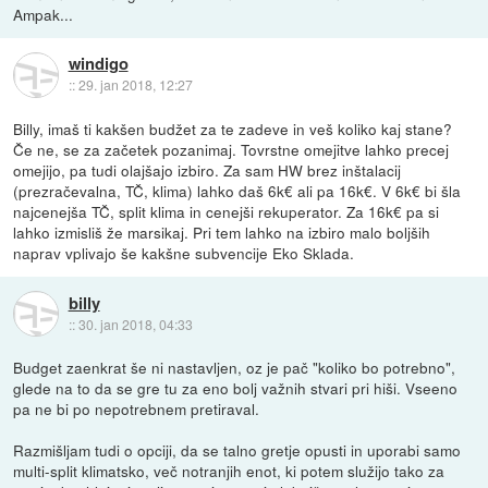
Ampak...
windigo
::
29. jan 2018, 12:27
Billy, imaš ti kakšen budžet za te zadeve in veš koliko kaj stane?
Če ne, se za začetek pozanimaj. Tovrstne omejitve lahko precej
omejijo, pa tudi olajšajo izbiro. Za sam HW brez inštalacij
(prezračevalna, TČ, klima) lahko daš 6k€ ali pa 16k€. V 6k€ bi šla
najcenejša TČ, split klima in cenejši rekuperator. Za 16k€ pa si
lahko izmisliš že marsikaj. Pri tem lahko na izbiro malo boljših
naprav vplivajo še kakšne subvencije Eko Sklada.
billy
::
30. jan 2018, 04:33
Budget zaenkrat še ni nastavljen, oz je pač "koliko bo potrebno",
glede na to da se gre tu za eno bolj važnih stvari pri hiši. Vseeno
pa ne bi po nepotrebnem pretiraval.
Razmišljam tudi o opciji, da se talno gretje opusti in uporabi samo
multi-split klimatsko, več notranjih enot, ki potem služijo tako za