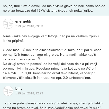
no, saj tudi 8kw je dovolj, od malo viška glava ne boli, samo pač da
ne bi za brezveze dal 12kW sistem, škoda teh nekaj jurijev.
energetik
::
29. jan 2018, 09:03
Nima vsaka cev svojega ventilatorja, pač pa na vsakem izpuhu
lahko pripiraš.
Glede moči TČ lahko to dimenzioniraš tudi tako, da ti par % časa
ob najnižjih temp. pomaga el. grelec. Na ta način lahko kupiš
cenejšo in švohnejšo TČ.
Na drugi strani to pomeni, da bo večji del časa delala pri večji
obremenitvi in hrupu. Podobna primerjava kot avto na AC pri
140km/h. Tudi 1,0L bencinar bo držal tako hitrost, vendar pri
bistveno višjih obratih in hrupu kot npr. 2,0 turbobencinar.
billy
::
29. jan 2018, 12:23
Je pa še potem kombinacija s sončno elektrarno, v teoriji bi lahko
samo na štrom ogreval, če bi znal/vedel/lahko načrtoval "v nulo".