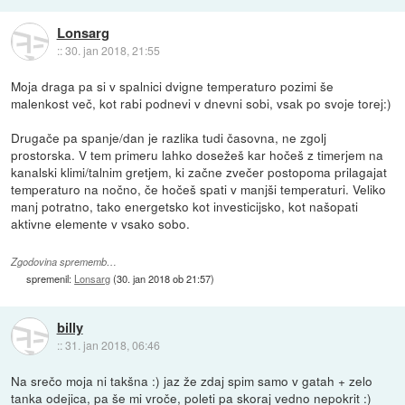
Lonsarg
::
30. jan 2018, 21:55
Moja draga pa si v spalnici dvigne temperaturo pozimi še
malenkost več, kot rabi podnevi v dnevni sobi, vsak po svoje torej:)
Drugače pa spanje/dan je razlika tudi časovna, ne zgolj
prostorska. V tem primeru lahko dosežeš kar hočeš z timerjem na
kanalski klimi/talnim gretjem, ki začne zvečer postopoma prilagajat
temperaturo na nočno, če hočeš spati v manjši temperaturi. Veliko
manj potratno, tako energetsko kot investicijsko, kot našopati
aktivne elemente v vsako sobo.
Zgodovina sprememb…
spremenil:
Lonsarg
(
30. jan 2018 ob 21:57
)
billy
::
31. jan 2018, 06:46
Na srečo moja ni takšna :) jaz že zdaj spim samo v gatah + zelo
tanka odejica, pa še mi vroče, poleti pa skoraj vedno nepokrit :)