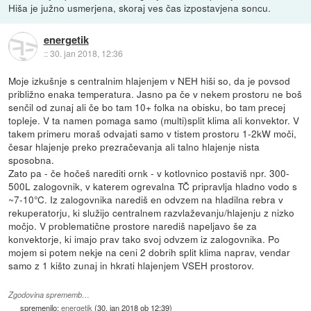
Hiša je južno usmerjena, skoraj ves čas izpostavjena soncu.
energetik
::
30. jan 2018, 12:36
Moje izkušnje s centralnim hlajenjem v NEH hiši so, da je povsod
približno enaka temperatura. Jasno pa če v nekem prostoru ne boš
senčil od zunaj ali če bo tam 10+ folka na obisku, bo tam precej
topleje. V ta namen pomaga samo (multi)split klima ali konvektor. V
takem primeru moraš odvajati samo v tistem prostoru 1-2kW moči,
česar hlajenje preko prezračevanja ali talno hlajenje nista
sposobna.
Zato pa - če hočeš narediti ornk - v kotlovnico postaviš npr. 300-
500L zalogovnik, v katerem ogrevalna TČ pripravlja hladno vodo s
~7-10°C. Iz zalogovnika narediš en odvzem na hladilna rebra v
rekuperatorju, ki služijo centralnem razvlaževanju/hlajenju z nizko
močjo. V problematične prostore narediš napeljavo še za
konvektorje, ki imajo prav tako svoj odvzem iz zalogovnika. Po
mojem si potem nekje na ceni 2 dobrih split klima naprav, vendar
samo z 1 kišto zunaj in hkrati hlajenjem VSEH prostorov.
Zgodovina sprememb…
spremenilo:
energetik
(
30. jan 2018 ob 12:39
)