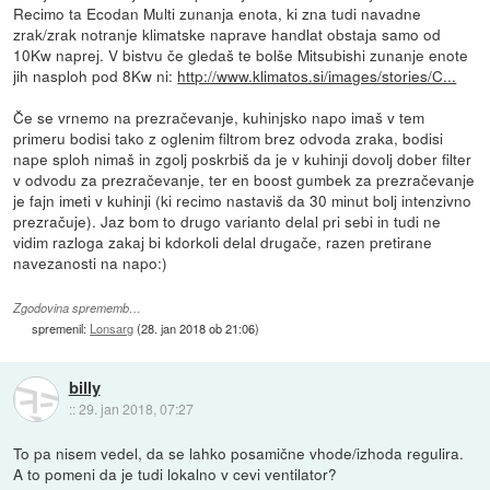
Recimo ta Ecodan Multi zunanja enota, ki zna tudi navadne
zrak/zrak notranje klimatske naprave handlat obstaja samo od
10Kw naprej. V bistvu če gledaš te bolše Mitsubishi zunanje enote
jih nasploh pod 8Kw ni:
http://www.klimatos.si/images/stories/C...
Če se vrnemo na prezračevanje, kuhinjsko napo imaš v tem
primeru bodisi tako z oglenim filtrom brez odvoda zraka, bodisi
nape sploh nimaš in zgolj poskrbiš da je v kuhinji dovolj dober filter
v odvodu za prezračevanje, ter en boost gumbek za prezračevanje
je fajn imeti v kuhinji (ki recimo nastaviš da 30 minut bolj intenzivno
prezračuje). Jaz bom to drugo varianto delal pri sebi in tudi ne
vidim razloga zakaj bi kdorkoli delal drugače, razen pretirane
navezanosti na napo:)
Zgodovina sprememb…
spremenil:
Lonsarg
(
28. jan 2018 ob 21:06
)
billy
::
29. jan 2018, 07:27
To pa nisem vedel, da se lahko posamične vhode/izhoda regulira.
A to pomeni da je tudi lokalno v cevi ventilator?