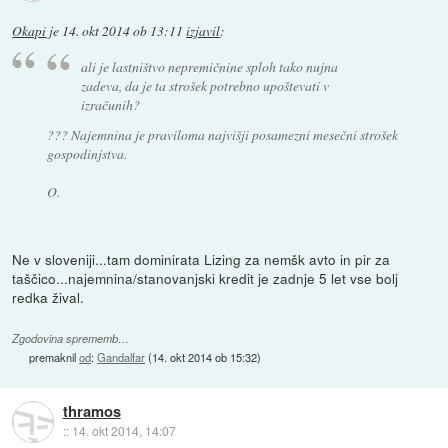
Okapi
je
14. okt 2014 ob 13:11
izjavil
:
ali je lastništvo nepremičnine sploh tako nujna
zadeva, da je ta strošek potrebno upoštevati v
izračunih?
??? Najemnina je praviloma najvišji posamezni mesečni strošek
gospodinjstva.
O.
Ne v sloveniji...tam dominirata Lizing za nemšk avto in pir za
taščico...najemnina/stanovanjski kredit je zadnje 5 let vse bolj
redka žival.
Zgodovina sprememb…
premaknil
od
:
Gandalfar
(
14. okt 2014 ob 15:32
)
thramos
::
14. okt 2014, 14:07