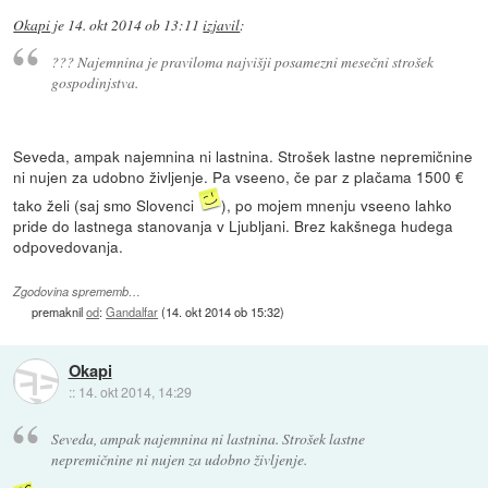
Okapi
je
14. okt 2014 ob 13:11
izjavil
:
??? Najemnina je praviloma najvišji posamezni mesečni strošek
gospodinjstva.
Seveda, ampak najemnina ni lastnina. Strošek lastne nepremičnine
ni nujen za udobno življenje. Pa vseeno, če par z plačama 1500 €
tako želi (saj smo Slovenci
), po mojem mnenju vseeno lahko
pride do lastnega stanovanja v Ljubljani. Brez kakšnega hudega
odpovedovanja.
Zgodovina sprememb…
premaknil
od
:
Gandalfar
(
14. okt 2014 ob 15:32
)
Okapi
::
14. okt 2014, 14:29
Seveda, ampak najemnina ni lastnina. Strošek lastne
nepremičnine ni nujen za udobno življenje.