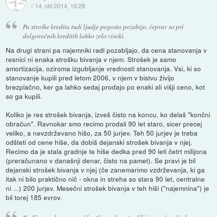
::
14. okt 2014, 16:28
Pa stroške kredita tudi ljudje pogosto pozabijo, čeprav so pri
dolgoročnih kreditih lahko zelo visoki.
Na drugi strani pa najemniki radi pozabljajo, da cena stanovanja v
resnici ni enaka strošku bivanja v njem. Strošek je samo
amortizacija, oziroma izgubljanje vrednosti stanovanja. Vsi, ki so
stanovanje kupili pred letom 2006, v njem v bistvu živijo
brezplačno, ker ga lahko sedaj prodajo po enaki ali višji ceno, kot
so ga kupili.
Koliko je res strošek bivanja, izveš čisto na koncu, ko delaš "končni
obračun". Ravnokar smo recimo prodali 90 let staro, sicer precej
veliko, a nevzdrževano hišo, za 50 jurjev. Teh 50 jurjev je treba
odšteti od cene hiše, da dobiš dejanski strošek bivanja v njej.
Recimo da je stala gradnje te hiše dedka pred 90 leti četrt milijona
(preračunano v današnji denar, čisto na pamet). Se pravi je bil
dejanski strošek bivanja v njej (če zanemarimo vzdrževanja, ki ga
itak ni bilo praktično nič - okna in streha so stara 90 let, centralne
ni ...) 200 jurjev. Mesečni strošek bivanja v teh hiši ("najemnina") je
bil torej 185 evrov.