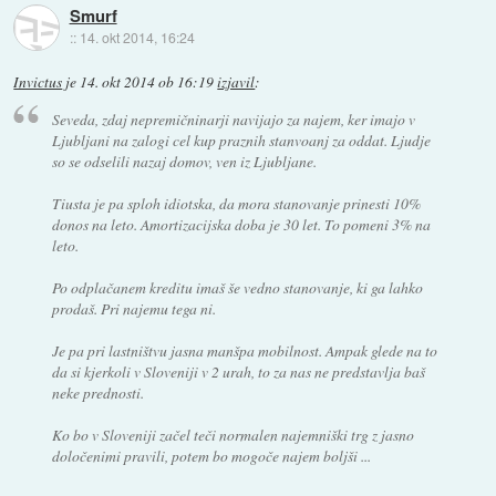
Smurf
::
14. okt 2014, 16:24
Invictus
je
14. okt 2014 ob 16:19
izjavil
:
Seveda, zdaj nepremičninarji navijajo za najem, ker imajo v
Ljubljani na zalogi cel kup praznih stanvoanj za oddat. Ljudje
so se odselili nazaj domov, ven iz Ljubljane.
Tiusta je pa sploh idiotska, da mora stanovanje prinesti 10%
donos na leto. Amortizacijska doba je 30 let. To pomeni 3% na
leto.
Po odplačanem kreditu imaš še vedno stanovanje, ki ga lahko
prodaš. Pri najemu tega ni.
Je pa pri lastništvu jasna manšpa mobilnost. Ampak glede na to
da si kjerkoli v Sloveniji v 2 urah, to za nas ne predstavlja baš
neke prednosti.
Ko bo v Sloveniji začel teči normalen najemniški trg z jasno
določenimi pravili, potem bo mogoče najem boljši ...