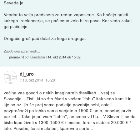
Seveda je.
Vendar to velja predvsem za redne zaposlene. Ko hočejo najeti
kakega freelancerja, se pač ceno zelo hitro pove. Ker vedo zakaj
ga plačujejo.
Drugače greš pač delat za koga drugega.
Zgodovina sprememb…
premaknil
od
:
Gandalfar
(
14. okt 2014 ob 15:32
)
dj_uro
::
13. okt 2014, 16:28
večina vas govori o nekih imaginarnih številkah... vsaj za
Slovenijo... Tisti, ki so štručkoti v vašem ''fohu'' itak vedo kam it in
kje so oz. jih že prej sama podjetja povabijo sebi, ostali
povprečneži pa lahko samo sanjate o 1500 € neto, posebej prvih
par let... Tako je pri vseh ''fohih'', ne samo v ITju... V Sloveniji se da
čisto lepo živeti s 1300-1500 € / mesec, torej s slabimi 20.000 € /
leto. Posebej če si malo bolj šparovne sorte...