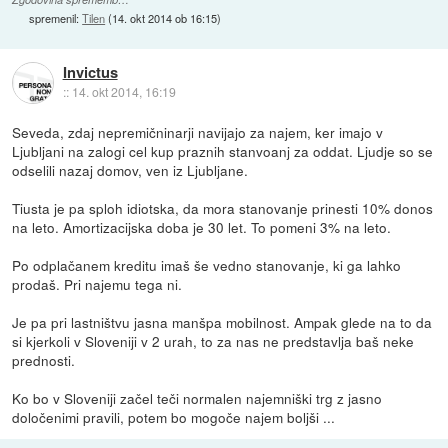
spremenil:
Tilen
(
14. okt 2014 ob 16:15
)
Invictus
::
14. okt 2014, 16:19
Seveda, zdaj nepremičninarji navijajo za najem, ker imajo v
Ljubljani na zalogi cel kup praznih stanvoanj za oddat. Ljudje so se
odselili nazaj domov, ven iz Ljubljane.
Tiusta je pa sploh idiotska, da mora stanovanje prinesti 10% donos
na leto. Amortizacijska doba je 30 let. To pomeni 3% na leto.
Po odplačanem kreditu imaš še vedno stanovanje, ki ga lahko
prodaš. Pri najemu tega ni.
Je pa pri lastništvu jasna manšpa mobilnost. Ampak glede na to da
si kjerkoli v Sloveniji v 2 urah, to za nas ne predstavlja baš neke
prednosti.
Ko bo v Sloveniji začel teči normalen najemniški trg z jasno
določenimi pravili, potem bo mogoče najem boljši ...