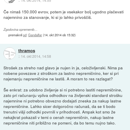
::
14. okt 2014, 14:55
Če nimaš 150.000 evrov, potem je vsekakor bolj ugodno plačevati
najemnino za stanovanje, ki si jo lahko privoščiš.
Zgodovina sprememb…
premaknil
od
:
Gandalfar
(
14. okt 2014 ob 15:32
)
thramos
::
14. okt 2014, 14:58
Strošek za streho nad glavo je nujen in ja, celoživljenski. Nima pa
nobene povezave z stroškom za lastno nepremičnino, ker si pri
najemanju nepremičnine ne lastiš. A moram to res razlagat?
Še enkrat: za udobno življenje si ni potrebno lastiti nepremičnine,
zato pri računanju vpliva odhodkov na življenski standard strošku
najemnine ni potrebno obvezno dodajati zneska za nakup lastne
nepremičnine. Lahko sicer dolgoročno računaš, da se ti bodo
trenutni višji odhodki povrnili v prihodnosti. Ampak kot smo že
nekajkrat pokazali v temi o cenah nepremičnin, nakup lastne
nepremičnine niti približno ne pomeni, da bo temu nujno tako.