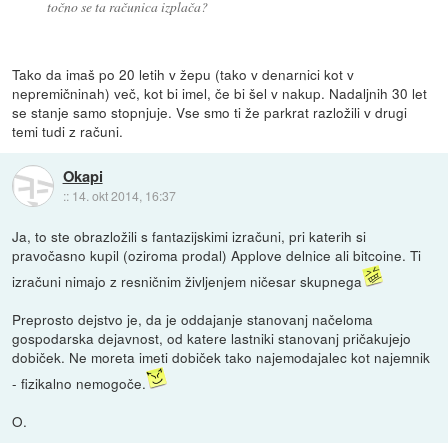
točno se ta računica izplača?
Tako da imaš po 20 letih v žepu (tako v denarnici kot v
nepremičninah) več, kot bi imel, če bi šel v nakup. Nadaljnih 30 let
se stanje samo stopnjuje. Vse smo ti že parkrat razložili v drugi
temi tudi z računi.
Okapi
::
14. okt 2014, 16:37
Ja, to ste obrazložili s fantazijskimi izračuni, pri katerih si
pravočasno kupil (oziroma prodal) Applove delnice ali bitcoine. Ti
izračuni nimajo z resničnim življenjem ničesar skupnega
Preprosto dejstvo je, da je oddajanje stanovanj načeloma
gospodarska dejavnost, od katere lastniki stanovanj pričakujejo
dobiček. Ne moreta imeti dobiček tako najemodajalec kot najemnik
- fizikalno nemogoče.
O.