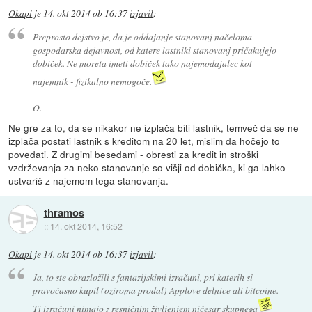
Okapi
je
14. okt 2014 ob 16:37
izjavil
:
Preprosto dejstvo je, da je oddajanje stanovanj načeloma
gospodarska dejavnost, od katere lastniki stanovanj pričakujejo
dobiček. Ne moreta imeti dobiček tako najemodajalec kot
najemnik - fizikalno nemogoče.
O.
Ne gre za to, da se nikakor ne izplača biti lastnik, temveč da se ne
izplača postati lastnik s kreditom na 20 let, mislim da hočejo to
povedati. Z drugimi besedami - obresti za kredit in stroški
vzdrževanja za neko stanovanje so višji od dobička, ki ga lahko
ustvariš z najemom tega stanovanja.
thramos
::
14. okt 2014, 16:52
Okapi
je
14. okt 2014 ob 16:37
izjavil
:
Ja, to ste obrazložili s fantazijskimi izračuni, pri katerih si
pravočasno kupil (oziroma prodal) Applove delnice ali bitcoine.
Ti izračuni nimajo z resničnim življenjem ničesar skupnega