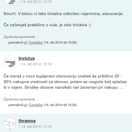
::
14. okt 2014, 15:19
Smurf> V bistvu ni tako trivialna odlocitev najemnina, stanovanje.
Če začenjaš praktično z nule, je zelo trivialna :)
Zgodovina sprememb…
premaknil
od
:
Gandalfar
(
14. okt 2014 ob 15:32
)
Invictus
::
14. okt 2014, 15:19
Če moraš v novo kupljenem stanovanju zmetati še približno 20 -
30% nakupne vrednosti za obnovo, potem se mogoče bolj splačaa
iti v najem. Stroške obnove marsikdo rad zanemari pri nakupu ...
Zgodovina sprememb…
premaknil
od
:
Gandalfar
(
14. okt 2014 ob 15:32
)
thramos
::
14. okt 2014, 15:19