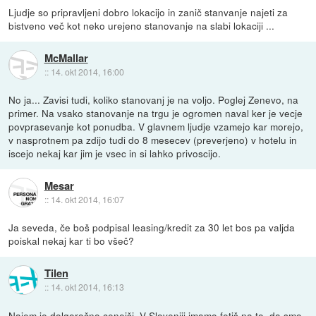
Ljudje so pripravljeni dobro lokacijo in zanič stanvanje najeti za
bistveno več kot neko urejeno stanovanje na slabi lokaciji ...
McMallar
::
14. okt 2014, 16:00
No ja... Zavisi tudi, koliko stanovanj je na voljo. Poglej Zenevo, na
primer. Na vsako stanovanje na trgu je ogromen naval ker je vecje
povprasevanje kot ponudba. V glavnem ljudje vzamejo kar morejo,
v nasprotnem pa zdijo tudi do 8 mesecev (preverjeno) v hotelu in
iscejo nekaj kar jim je vsec in si lahko privoscijo.
Mesar
::
14. okt 2014, 16:07
Ja seveda, če boš podpisal leasing/kredit za 30 let bos pa valjda
poiskal nekaj kar ti bo všeč?
Tilen
::
14. okt 2014, 16:13
Najem je dolgoročno cenejši. V Sloveniji imamo fetiš na to, da smo