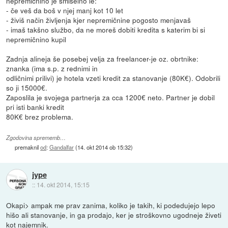
nepremičnino je smiselno le:
- če veš da boš v njej manj kot 10 let
- živiš način življenja kjer nepremičnine pogosto menjavaš
- imaš takšno službo, da ne moreš dobiti kredita s katerim bi si
nepremičnino kupil
Zadnja alineja še posebej velja za freelancer-je oz. obrtnike:
znanka (ima s.p. z rednimi in
odličnimi prilivi) je hotela vzeti kredit za stanovanje (80K€). Odobrili
so ji 15000€.
Zaposlila je svojega partnerja za cca 1200€ neto. Partner je dobil
pri isti banki kredit
80K€ brez problema.
Zgodovina sprememb…
premaknil
od
:
Gandalfar
(
14. okt 2014 ob 15:32
)
jype
::
14. okt 2014, 15:15
Okapi> ampak me prav zanima, koliko je takih, ki podedujejo lepo
hišo ali stanovanje, in ga prodajo, ker je stroškovno ugodneje živeti
kot najemnik.