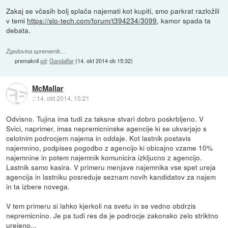
Zakaj se včasih bolj splača najemati kot kupiti, smo parkrat razložili
v temi
https://slo-tech.com/forum/t394234/3099
, kamor spada ta
debata.
Zgodovina sprememb…
premaknil
od
:
Gandalfar
(
14. okt 2014 ob 15:32
)
McMallar
::
14. okt 2014, 15:21
Odvisno. Tujina ima tudi za taksne stvari dobro poskrbljeno. V
Svici, naprimer, imas nepremicninske agencije ki se ukvarjajo s
celotnim podrocjem najema in oddaje. Kot lastnik postavis
najemnino, podpises pogodbo z agencijo ki obicajno vzame 10%
najemnine in potem najemnik komunicira izkljucno z agencijo.
Lastnik samo kasira. V primeru menjave najemnika vse spet ureja
agencija in lastniku posreduje seznam novih kandidatov za najem
in ta izbere novega.
V tem primeru si lahko kjerkoli na svetu in se vedno obdrzis
nepremicnino. Je pa tudi res da je podrocje zakonsko zelo striktno
urejeno...