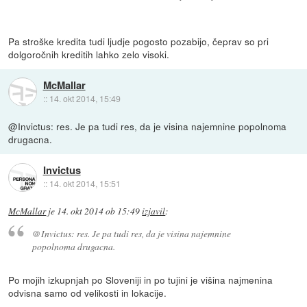
Pa stroške kredita tudi ljudje pogosto pozabijo, čeprav so pri
dolgoročnih kreditih lahko zelo visoki.
McMallar
::
14. okt 2014, 15:49
@Invictus: res. Je pa tudi res, da je visina najemnine popolnoma
drugacna.
Invictus
::
14. okt 2014, 15:51
McMallar
je
14. okt 2014 ob 15:49
izjavil
:
@Invictus: res. Je pa tudi res, da je visina najemnine
popolnoma drugacna.
Po mojih izkupnjah po Sloveniji in po tujini je višina najmenina
odvisna samo od velikosti in lokacije.