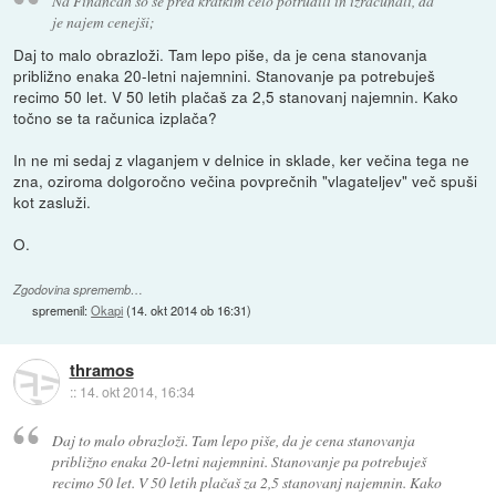
Na Financah so se pred kratkim celo potrudili in izračunali, da
je najem cenejši;
Daj to malo obrazloži. Tam lepo piše, da je cena stanovanja
približno enaka 20-letni najemnini. Stanovanje pa potrebuješ
recimo 50 let. V 50 letih plačaš za 2,5 stanovanj najemnin. Kako
točno se ta računica izplača?
In ne mi sedaj z vlaganjem v delnice in sklade, ker večina tega ne
zna, oziroma dolgoročno večina povprečnih "vlagateljev" več spuši
kot zasluži.
O.
Zgodovina sprememb…
spremenil:
Okapi
(
14. okt 2014 ob 16:31
)
thramos
::
14. okt 2014, 16:34
Daj to malo obrazloži. Tam lepo piše, da je cena stanovanja
približno enaka 20-letni najemnini. Stanovanje pa potrebuješ
recimo 50 let. V 50 letih plačaš za 2,5 stanovanj najemnin. Kako