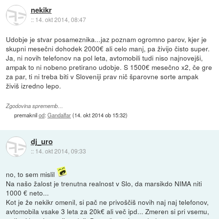
nekikr
::
14. okt 2014, 08:47
Udobje je stvar posameznika...jaz poznam ogromno parov, kjer je
skupni mesečni dohodek 2000€ ali celo manj, pa živijo čisto super.
Ja, ni novih telefonov na pol leta, avtomobili tudi niso najnovejši,
ampak to ni nobeno pretirano udobje. S 1500€ mesečno x2, če gre
za par, ti ni treba biti v Sloveniji prav nič šparovne sorte ampak
živiš izredno lepo.
Zgodovina sprememb…
premaknil
od
:
Gandalfar
(
14. okt 2014 ob 15:32
)
dj_uro
::
14. okt 2014, 09:33
no, to sem mislil
Na našo žalost je trenutna realnost v Slo, da marsikdo NIMA niti
1000 € neto...
Kot je že nekikr omenil, si pač ne privoščiš novih naj naj telefonov,
avtomobila vsake 3 leta za 20k€ ali več ipd... Zmeren si pri vsemu,