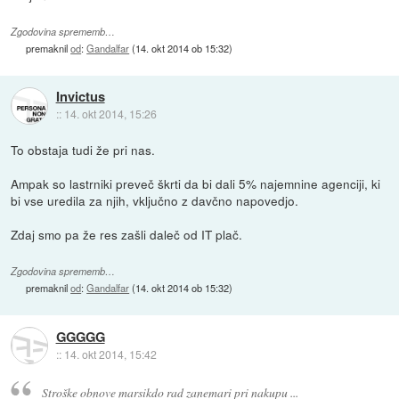
Zgodovina sprememb…
premaknil
od
:
Gandalfar
(
14. okt 2014 ob 15:32
)
Invictus
::
14. okt 2014, 15:26
To obstaja tudi že pri nas.
Ampak so lastrniki preveč škrti da bi dali 5% najemnine agenciji, ki
bi vse uredila za njih, vključno z davčno napovedjo.
Zdaj smo pa že res zašli daleč od IT plač.
Zgodovina sprememb…
premaknil
od
:
Gandalfar
(
14. okt 2014 ob 15:32
)
GGGGG
::
14. okt 2014, 15:42
Stroške obnove marsikdo rad zanemari pri nakupu ...