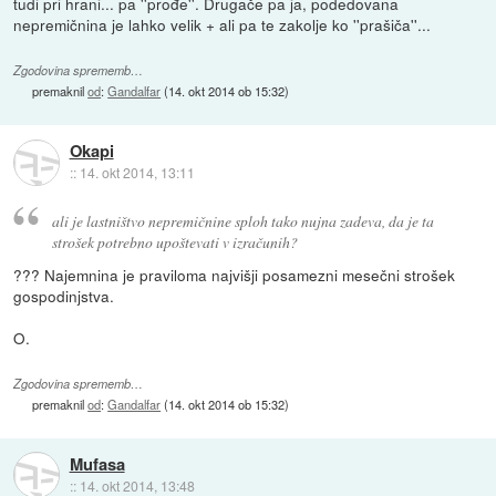
tudi pri hrani... pa ''prođe''. Drugače pa ja, podedovana
nepremičnina je lahko velik + ali pa te zakolje ko ''prašiča''...
Zgodovina sprememb…
premaknil
od
:
Gandalfar
(
14. okt 2014 ob 15:32
)
Okapi
::
14. okt 2014, 13:11
ali je lastništvo nepremičnine sploh tako nujna zadeva, da je ta
strošek potrebno upoštevati v izračunih?
??? Najemnina je praviloma najvišji posamezni mesečni strošek
gospodinjstva.
O.
Zgodovina sprememb…
premaknil
od
:
Gandalfar
(
14. okt 2014 ob 15:32
)
Mufasa
::
14. okt 2014, 13:48