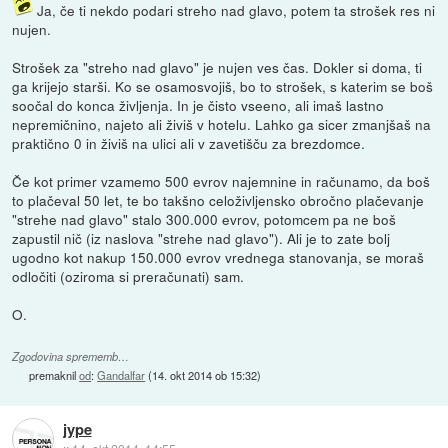
Ja, če ti nekdo podari streho nad glavo, potem ta strošek res ni
nujen.
Strošek za "streho nad glavo" je nujen ves čas. Dokler si doma, ti
ga krijejo starši. Ko se osamosvojiš, bo to strošek, s katerim se boš
soočal do konca življenja. In je čisto vseeno, ali imaš lastno
nepremičnino, najeto ali živiš v hotelu. Lahko ga sicer zmanjšaš na
praktično 0 in živiš na ulici ali v zavetišču za brezdomce.
Če kot primer vzamemo 500 evrov najemnine in računamo, da boš
to plačeval 50 let, te bo takšno celoživljensko obročno plačevanje
"strehe nad glavo" stalo 300.000 evrov, potomcem pa ne boš
zapustil nič (iz naslova "strehe nad glavo"). Ali je to zate bolj
ugodno kot nakup 150.000 evrov vrednega stanovanja, se moraš
odločiti (oziroma si preračunati) sam.
O.
Zgodovina sprememb…
premaknil
od
:
Gandalfar
(
14. okt 2014 ob 15:32
)
jype