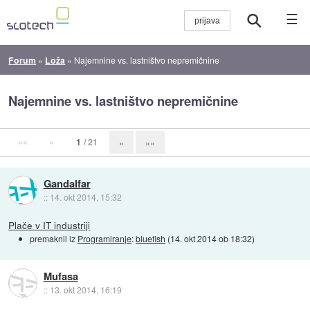
☰
Forum
»
Loža
»
Najemnine vs. lastništvo nepremičnine
Najemnine vs. lastništvo nepremičnine
««
«
1
/ 21
»
»»
Gandalfar
::
14. okt 2014, 15:32
Plače v IT industriji
premaknil iz
Programiranje
:
bluefish
(
14. okt 2014 ob 18:32
)
Mufasa
::
13. okt 2014, 16:19