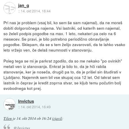
jan_g
::
14. okt 2014, 16:44
Pri nas je problem (vsaj bil, ko sem še sam najemal), da ne moreš
dobiti dolgoročnega najema. Vsi lastniki, od katerih sem najemal,
so želeli podpis pogodbe na max. 1 leto, nekateri pa celo na 6
mesecev. Se pravi, je bilo potrebno periodično obnavljanje
pogodbe. Sklepam, da se s tem želijo zavarovati, da te lahko vsako
leto vržejo ven, če delaš neumnosti v stanovanju.
Poleg tega se mi je parkrat zgodilo, da so me nekako "po ovinkih"
metali ven iz stanovanja. Enkrat je bilo to, da je hči rabila
stanovanje, ker je noseča, drugič pa to, da je prišel sin študirati v
Ljubljano. Najemnik sem bil vse skupaj cca 12 let. Od takrat sem
lastnik in čeprav je kredit zoprna stvar, se kljub temu počutim bolj
svobodnega kot prej.
Invictus
::
14. okt 2014, 16:49
Tilen
je
14. okt 2014 ob 16:24
izjavil
:
@Invictus