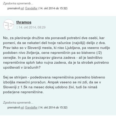
Zgodovina sprememb…
premaknil
od
:
Gandalfar
(
14. okt 2014 ob 15:32
)
thramos
::
14. okt 2014, 08:29
No, za planiranje družine sta ponavadi potrebni dve osebi, kar
pomeni, da se nekateri deli tvoje računice (najvišji) delijo z dva.
Prav tako so v Sloveniji mesta, ki niso Ljubljana, pa vseeno nudijo
podoben nivo življenja, cene nepremičnin pa so bistveno (/2)
cenejše. In pa še pravzaprav glavna zadeva - ali je lastništvo
nepremičnine sploh tako nujna zadeva, da je ta strošek potrebno
upoštevati v izračunih?
Sej se strinjam - podedovana nepremičnina posredno bistveno
izboljša mesečni proračun. Ampak vseeno se mi zdi, da se v
Sloveniji z 1.5k na mesec dokaj udobno živi, tudi če nimaš
podarjene nepremičnine.
Zgodovina sprememb…
premaknil
od
:
Gandalfar
(
14. okt 2014 ob 15:32
)