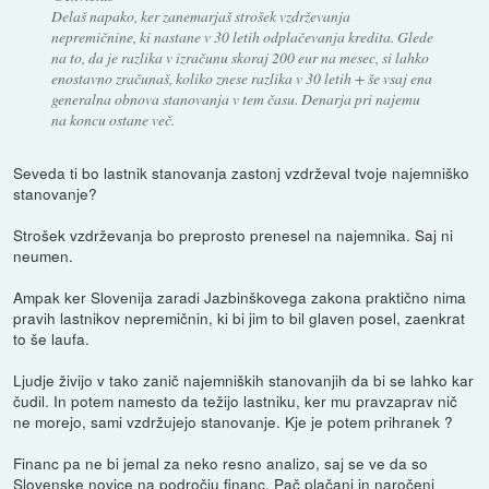
Delaš napako, ker zanemarjaš strošek vzdrževanja
nepremičnine, ki nastane v 30 letih odplačevanja kredita. Glede
na to, da je razlika v izračunu skoraj 200 eur na mesec, si lahko
enostavno zračunaš, koliko znese razlika v 30 letih + še vsaj ena
generalna obnova stanovanja v tem času. Denarja pri najemu
na koncu ostane več.
Seveda ti bo lastnik stanovanja zastonj vzdrževal tvoje najemniško
stanovanje?
Strošek vzdrževanja bo preprosto prenesel na najemnika. Saj ni
neumen.
Ampak ker Slovenija zaradi Jazbinškovega zakona praktično nima
pravih lastnikov nepremičnin, ki bi jim to bil glaven posel, zaenkrat
to še laufa.
Ljudje živijo v tako zanič najemniških stanovanjih da bi se lahko kar
čudil. In potem namesto da težijo lastniku, ker mu pravzaprav nič
ne morejo, sami vzdržujejo stanovanje. Kje je potem prihranek ?
Financ pa ne bi jemal za neko resno analizo, saj se ve da so
Slovenske novice na področju financ. Pač plačani in naročeni