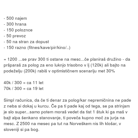
- 500 najem
- 300 hrana
- 150 poloznce
- 50 prevoz
- 50 na stran za dopust
- 150 razno (fitnes/kave/pir/kino/..)
= 1200 ...se prav 300 ti ostane na mesc...če planiraš družino - da
pršparaš za polog za eno luknjo trisobno v lj (120k) ali bajto na
podeželju (200k) rabiš v optimističnem scenariju met 30%
40k / 300 = ca 11 let
70k / 300 = ca 19 let
Simpl računica, da če ti denar za polog/kar nepremičnina ne pade
z neba si dokaj u kurcu. Če pa ti pade kaj od tega, se pa strinjam
je slo super...samo potem moraš vedet da tist 1 štuk ki ga maš v
bajt alpa šenkano stanovanje, ti poveča kupno moč za jurja na
mesc. Z 2500 na mesec pa tut na Norveškem nis lih klošar, v
sloveniji si pa bog.