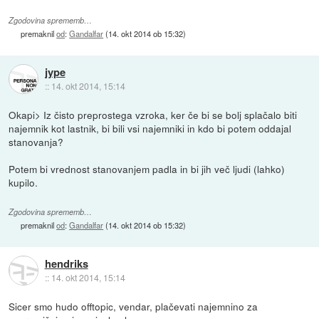
Zgodovina sprememb…
premaknil
od
:
Gandalfar
(
14. okt 2014 ob 15:32
)
jype
::
14. okt 2014, 15:14
Okapi> Iz čisto preprostega vzroka, ker če bi se bolj splačalo biti
najemnik kot lastnik, bi bili vsi najemniki in kdo bi potem oddajal
stanovanja?
Potem bi vrednost stanovanjem padla in bi jih več ljudi (lahko)
kupilo.
Zgodovina sprememb…
premaknil
od
:
Gandalfar
(
14. okt 2014 ob 15:32
)
hendriks
::
14. okt 2014, 15:14
Sicer smo hudo offtopic, vendar, plačevati najemnino za