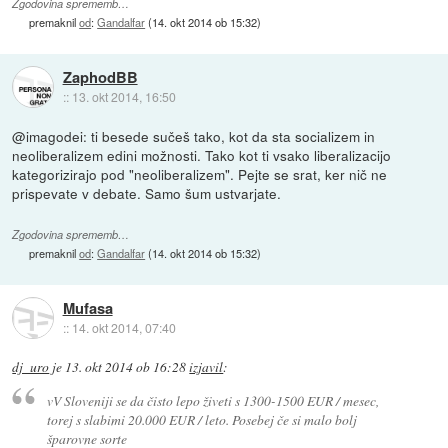
Zgodovina sprememb…
premaknil
od
:
Gandalfar
(
14. okt 2014 ob 15:32
)
ZaphodBB
::
13. okt 2014, 16:50
@imagodei: ti besede sučeš tako, kot da sta socializem in
neoliberalizem edini možnosti. Tako kot ti vsako liberalizacijo
kategorizirajo pod "neoliberalizem". Pejte se srat, ker nič ne
prispevate v debate. Samo šum ustvarjate.
Zgodovina sprememb…
premaknil
od
:
Gandalfar
(
14. okt 2014 ob 15:32
)
Mufasa
::
14. okt 2014, 07:40
dj_uro
je
13. okt 2014 ob 16:28
izjavil
:
vV Sloveniji se da čisto lepo živeti s 1300-1500 EUR / mesec,
torej s slabimi 20.000 EUR / leto. Posebej če si malo bolj
šparovne sorte