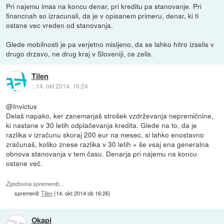
Pri najemu imas na koncu denar, pri kreditu pa stanovanje. Pri
financnah so izracunali, da je v opisanem primeru, denar, ki ti
ostane vec vreden od stanovanja.
Glede mobilnosti je pa verjetno misljeno, da se lahko hitro izselis v
drugo drzavo, ne drug kraj v Sloveniji, ce zelis.
Tilen
::
14. okt 2014, 16:24
@Invictus
Delaš napako, ker zanemarjaš strošek vzdrževanja nepremičnine,
ki nastane v 30 letih odplačevanja kredita. Glede na to, da je
razlika v izračunu skoraj 200 eur na mesec, si lahko enostavno
zračunaš, koliko znese razlika v 30 letih + še vsaj ena generalna
obnova stanovanja v tem času. Denarja pri najemu na koncu
ostane več.
Zgodovina sprememb…
spremenil:
Tilen
(
14. okt 2014 ob 16:26
)
Okapi