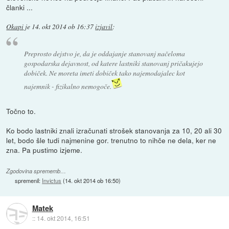
članki ...
Okapi
je
14. okt 2014 ob 16:37
izjavil
:
Preprosto dejstvo je, da je oddajanje stanovanj načeloma
gospodarska dejavnost, od katere lastniki stanovanj pričakujejo
dobiček. Ne moreta imeti dobiček tako najemodajalec kot
najemnik - fizikalno nemogoče.
Točno to.
Ko bodo lastniki znali izračunati strošek stanovanja za 10, 20 ali 30
let, bodo šle tudi najmenine gor. trenutno to nihče ne dela, ker ne
zna. Pa pustimo izjeme.
Zgodovina sprememb…
spremenil:
Invictus
(
14. okt 2014 ob 16:50
)
Matek
::
14. okt 2014, 16:51