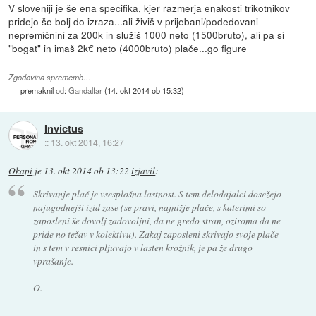
V sloveniji je še ena specifika, kjer razmerja enakosti trikotnikov
pridejo še bolj do izraza...ali živiš v prijebani/podedovani
nepremičnini za 200k in služiš 1000 neto (1500bruto), ali pa si
"bogat" in imaš 2k€ neto (4000bruto) plače...go figure
Zgodovina sprememb…
premaknil
od
:
Gandalfar
(
14. okt 2014 ob 15:32
)
Invictus
::
13. okt 2014, 16:27
Okapi
je
13. okt 2014 ob 13:22
izjavil
:
Skrivanje plač je vsesplošna lastnost. S tem delodajalci dosežejo
najugodnejši izid zase (se pravi, najnižje plače, s katerimi so
zaposleni še dovolj zadovoljni, da ne gredo stran, oziroma da ne
pride no težav v kolektivu). Zakaj zaposleni skrivajo svoje plače
in s tem v resnici pljuvajo v lasten krožnik, je pa že drugo
vprašanje.
O.