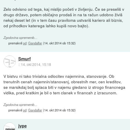
Zelo odvisno od tega, kaj mislijo početi v življenju. Če se preseliš v
drugo državo, potem običajno prodaš in na ta račun udobno živiš
nekaj deset let (in v tem času praviloma ustvariš kariero ali biznis,
od prihodkov katerega lahko kupiš novo bajto).
Zgodovina sprememb…
premaknil
od
:
Gandalfar
(
14. okt 2014 ob 15:32
)
Smurf
::
14. okt 2014, 15:18
V bistvu ni tako trivialna odlocitev najemnina, stanovanje. Ob
trenutnih cenah najemnin/stanovanj, obrestnih mer, cen kreditov,
se marsikdaj bolj splaca biti v najemu gledano iz strogo financnega
vidika, pred kratkim je bil o tem clanek v financah z izracunom.
Zgodovina sprememb…
premaknil
od
:
Gandalfar
(
14. okt 2014 ob 15:32
)
jype