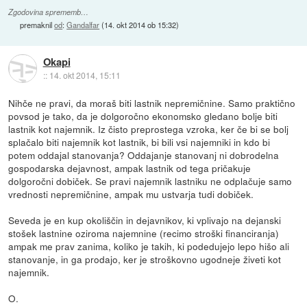
Zgodovina sprememb…
premaknil
od
:
Gandalfar
(
14. okt 2014 ob 15:32
)
Okapi
::
14. okt 2014, 15:11
Nihče ne pravi, da moraš biti lastnik nepremičnine. Samo praktično
povsod je tako, da je dolgoročno ekonomsko gledano bolje biti
lastnik kot najemnik. Iz čisto preprostega vzroka, ker če bi se bolj
splačalo biti najemnik kot lastnik, bi bili vsi najemniki in kdo bi
potem oddajal stanovanja? Oddajanje stanovanj ni dobrodelna
gospodarska dejavnost, ampak lastnik od tega pričakuje
dolgoročni dobiček. Se pravi najemnik lastniku ne odplačuje samo
vrednosti nepremičnine, ampak mu ustvarja tudi dobiček.
Seveda je en kup okoliščin in dejavnikov, ki vplivajo na dejanski
stošek lastnine oziroma najemnine (recimo stroški financiranja)
ampak me prav zanima, koliko je takih, ki podedujejo lepo hišo ali
stanovanje, in ga prodajo, ker je stroškovno ugodneje živeti kot
najemnik.
O.