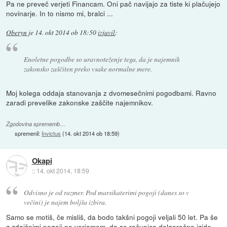
Pa ne preveč verjeti Financam. Oni pač navijajo za tiste ki plačujejo
novinarje. In to nismo mi, bralci ...
Oberyn
je
14. okt 2014 ob 18:50
izjavil
:
Enoletne pogodbe so uravnoteženje tega, da je najemnik
zakonsko zaščiten preko vsake normalne mere.
Moj kolega oddaja stanovanja z dvomesečnimi pogodbami. Ravno
zaradi prevelike zakonske zaščite najemnikov.
Zgodovina sprememb…
spremenil:
Invictus
(
14. okt 2014 ob 18:59
)
Okapi
::
14. okt 2014, 18:59
Odvisno je od razmer. Pod marsikaterimi pogoji (danes so v
večini) je najem boljša izbira.
Samo se motiš, če misliš, da bodo takšni pogoji veljali 50 let. Pa še
z zdajšnimi pogoji ne verjamem, da se računica dolgoročno izide