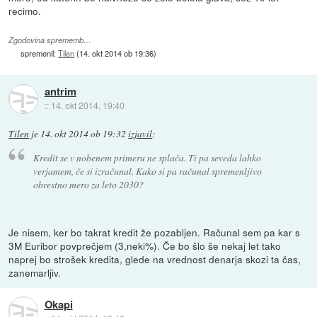
recimo.
Zgodovina sprememb…
spremenil:
Tilen
(
14. okt 2014 ob 19:36
)
antrim
::
14. okt 2014, 19:40
Tilen
je
14. okt 2014 ob 19:32
izjavil
:
Kredit se v nobenem primeru ne splača. Ti pa seveda lahko
verjamem, če si izračunal. Kako si pa računal spremenljivo
obrestno mero za leto 2030?
Je nisem, ker bo takrat kredit že pozabljen. Računal sem pa kar s
3M Euribor povprečjem (3,neki%). Če bo šlo še nekaj let tako
naprej bo strošek kredita, glede na vrednost denarja skozi ta čas,
zanemarljiv.
Okapi