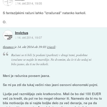
::
14. okt 2014, 19:05
S fantazijskimi računi lahko "izračunaš" natanko karkoli.
O.
Invictus
::
14. okt 2014, 19:07
thramos
je
14. okt 2014 ob 19:03
izjavil
:
Računi so ti bili že podani (parkrat) v drugi temi, podobne
izračune se najde še marsikje. Ne dvomim, da če ti do sedaj ni
bilo jasno, da ti ne bo nikoli.
Meni je računica povsem jasna.
Se mi pa zdi da tukaj večini niso jasni osnovni ekonomski pojmi.
Ljudje pač razmišljajo zelo kratkoročno. Misli če bo dal 100 EUER
več za kredit, da pol ne bo mogel nikamor iti. Namesto da bi mu to
bila motivacija da si najde boljše delo za več denarja, ne pa da