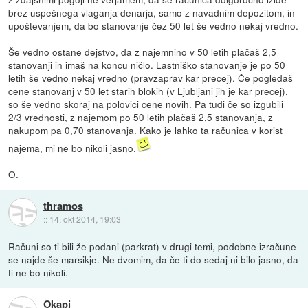
brez uspešnega vlaganja denarja, samo z navadnim depozitom, in
upoštevanjem, da bo stanovanje čez 50 let še vedno nekaj vredno.
Še vedno ostane dejstvo, da z najemnino v 50 letih plačaš 2,5
stanovanji in imaš na koncu ničlo. Lastniško stanovanje je po 50
letih še vedno nekaj vredno (pravzaprav kar precej). Če pogledaš
cene stanovanj v 50 let starih blokih (v Ljubljani jih je kar precej),
so še vedno skoraj na polovici cene novih. Pa tudi če so izgubili
2/3 vrednosti, z najemom po 50 letih plačaš 2,5 stanovanja, z
nakupom pa 0,70 stanovanja. Kako je lahko ta računica v korist
najema, mi ne bo nikoli jasno.
O.
thramos
::
14. okt 2014, 19:03
Računi so ti bili že podani (parkrat) v drugi temi, podobne izračune
se najde še marsikje. Ne dvomim, da če ti do sedaj ni bilo jasno, da
ti ne bo nikoli.
Okapi