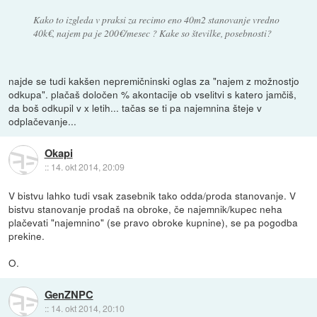
Kako to izgleda v praksi za recimo eno 40m2 stanovanje vredno
40k€, najem pa je 200€/mesec ? Kake so številke, posebnosti?
najde se tudi kakšen nepremičninski oglas za "najem z možnostjo
odkupa". plačaš določen % akontacije ob vselitvi s katero jamčiš,
da boš odkupil v x letih... tačas se ti pa najemnina šteje v
odplačevanje...
Okapi
::
14. okt 2014, 20:09
V bistvu lahko tudi vsak zasebnik tako odda/proda stanovanje. V
bistvu stanovanje prodaš na obroke, če najemnik/kupec neha
plačevati "najemnino" (se pravo obroke kupnine), se pa pogodba
prekine.
O.
GenZNPC
::
14. okt 2014, 20:10