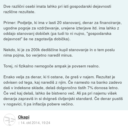
Dve različni osebi imata lahko pri isti gospodarski dejavnosti
različne rezultate.
Primer: Podjetje, ki ima v lasti 20 stanovanj, denar za financiranje,
ugodne pogoje za vzdrževanje, urejene izterjave itd. ima lahko z
oddajo stanovanj dobiček (pa tudi to ni nujno, "gospodarska
dejavnost" še ne zagotavlja dobička).
Nekdo, ki je za 200k dediščine kupil stanovanje in o tem poslu
nima pojma, bo verjetno naredil minus.
Torej, ni fizikalno nemogoče ampak je povsem realno.
Enako velja za denar, ki ti ostane, če greš v najem. Rezultat je
odvisen od tega, kaj narediš z njim. Če namesto na banko zadevo
daš v indeksne sklade, delaš dolgoročno tistih 7% donosa letno.
Če več kaj delaš, lahko še bistveno več. Ali pa pri najemu višek
denarja zapraviš in si dvigneš ćivljenjski standard. Če denar pustiš
v nogavici, ti pa inflacija pobere večino.
Okapi
::
14. okt 2014, 19:24