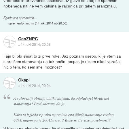
vrednosti in prevzameš lastništvo. Iz glave se zdaj ne spomnim
nobenega niti ne vem kakšna je računica pri takem aranžmaju.
Zgodovina sprememb…
spremenilo:
antrim
(
14. okt 2014 ob 20:00
)
GenZNPC
::
14. okt 2014, 20:03
Fajn bi blo slišat to zi prve roke. Jaz poznam osebo, ki je vtem za
starejšem stanovanju na tak način, ampak je nisem nikoli vprašal
nič o tem, ko sem imel možnost?
Okapi
::
14. okt 2014, 20:04
A v sloveniji obstaja oblika najema, da odplačuješ hkrati del
stanovanja? Predvidevam, da ja.
Kako to izgleda v praksi za recimo eno 40m2 stanovanje vredno
40k€, najem pa je 200€/mesec ? Kake so številke, posebnosti?
V bistvu ne obstaja, razen če si posojilo ali leasing predstavljaš kot