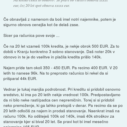
eur, čez 20 let spet obnova xxxxx eur.
Če obnavljaš z namenom da boš imel notri najemnike, potem je
sigurno obnovs cenejša kot če delaš zase.
Sicer pa računica pove svoje ...
Če na 20 let vzameš 100k kredita, je nekje obrok 500 EUR. Za to
dobiš v Kranju konkretno 3 sobno stanovanje. Daš noter 20k v
obnovo in te je do vselitve in plačila kredita prišlo 140k.
Najem pride tam okoli 350 - 450 EUR. Pa recimo 400 EUR. V 20
letih to nanese 96k. Na to preprosto računico bi rekel da si
prišparal 44k EUR.
Vednar je tukaj manjša podrobnost. Pri kreditu si pridobil osnovno
sredstvo, ki ima po 20 letih nekje vrednost 100k. Predpostavljamo
da ni bilo neke rasti/padca cen nepremičnin. Torej si si pridobil
neko premoženje, ki ga lahko pretopiš v denar. Pa recimo da se po
20 letih odločiš za najem in prodaš stanovanje. Naenkrat imaš na
računu 100k. Ko odšteješ 100k od 140k, imaš 40k stroškov za
stanovanje kjer si bival 20 let. Se pravi kot bi imel mesečno
najemnino 165 EUR.