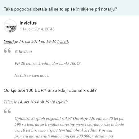
Taka pogodba obstaja ali se to spiše in sklene pri notarju?
Invictus
::
14. okt 2014, 20:45
Smurf
je
14. okt 2014 ob 19:16
izjavil
:
@Invictus
Pri 20 letnem kreditu, das banki 100€?
Ne biti smesen no :).
Od kje tebi 100 EUR? Si že kdaj računal kredit?
Tilen
je
14. okt 2014 ob 19:16
izjavil
:
Optimist. Si sploh pogledal sliko? Obrok je 730 eur, na 30 let pa
590 - s tem, da so trenutne obrestne mere rekordno nizke in bodo
čez 10 let bistveno višje, s tem tudi obrok kredita. V prvem
primeru moraš vrniti malo manj kot 200.000, v drugem pa