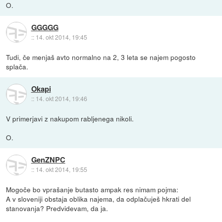
O.
GGGGG
::
14. okt 2014, 19:45
Tudi, če menjaš avto normalno na 2, 3 leta se najem pogosto
splača.
Okapi
::
14. okt 2014, 19:46
V primerjavi z nakupom rabljenega nikoli.
O.
GenZNPC
::
14. okt 2014, 19:55
Mogoče bo vprašanje butasto ampak res nimam pojma:
A v sloveniji obstaja oblika najema, da odplačuješ hkrati del
stanovanja? Predvidevam, da ja.