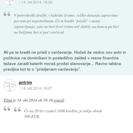
::
14. okt 2014, 19:26
V potrošniški družbi, v kakršni živimo, veliko denarja zapravimo
povsem po nepotrebnem. Če te kredit "prisili" v manj
zapravljanja, zato ne boš živel čistno nič slabše, na koncu pa boš
na boljšem, ker si pač varčeval.
Ali pa te kredit ne prisili v varčevanje. Hočeš še vedno nov avto in
počitnice na dominikani in posledično zaideš v resne finančne
težave zaradi katerih moraš prodat stanovanje... Ravno takšna
pravljica kot to o "prisiljenem varčevanju".
antrim
::
14. okt 2014, 19:27
Tilen
je
14. okt 2014 ob 19:16
izjavil
:
Če na 20 let vzameš 100k kredita, je nekje obrok
500 EUR.