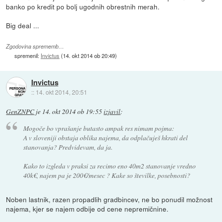
banko po kredit po bolj ugodnih obrestnih merah.
Big deal ...
Zgodovina sprememb…
spremenil:
Invictus
(
14. okt 2014 ob 20:49
)
Invictus
::
14. okt 2014, 20:51
GenZNPC
je
14. okt 2014 ob 19:55
izjavil
:
Mogoče bo vprašanje butasto ampak res nimam pojma:
A v sloveniji obstaja oblika najema, da odplačuješ hkrati del
stanovanja? Predvidevam, da ja.
Kako to izgleda v praksi za recimo eno 40m2 stanovanje vredno
40k€, najem pa je 200€/mesec ? Kake so številke, posebnosti?
Noben lastnik, razen propadlih gradbincev, ne bo ponudil možnost
najema, kjer se najem odbije od cene nepremičnine.