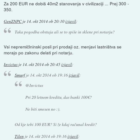
Za 200 EUR ne dobiš 40m2 stanovanja v civilizaciji ... Prej 300 -
350.
GenZNPC
je
14. okt 2014 ob 20:10
izjavil
:
Taka pogodba obstaja ali se to spiše in sklene pri notarju?
Vsi nepremičlninski posli pri prodaji oz. menjavi lastništva se
morajo po zakonu delati pri notarju.
Invictus
je
14. okt 2014 ob 20:45
izjavil
:
Smurf
je
14. okt 2014 ob 19:16
izjavil
:
@Invictus
Pri 20 letnem kreditu, das banki 100€?
Ne biti smesen no :).
Od kje tebi 100 EUR? Si že kdaj računal kredit?
Tilen
je
14. okt 2014 ob 19:16
izjavil
: