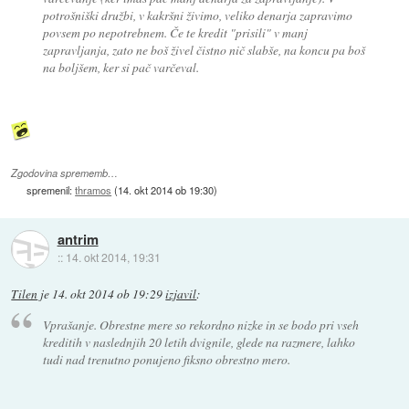
potrošniški družbi, v kakršni živimo, veliko denarja zapravimo
povsem po nepotrebnem. Če te kredit "prisili" v manj
zapravljanja, zato ne boš živel čistno nič slabše, na koncu pa boš
na boljšem, ker si pač varčeval.
Zgodovina sprememb…
spremenil:
thramos
(
14. okt 2014 ob 19:30
)
antrim
::
14. okt 2014, 19:31
Tilen
je
14. okt 2014 ob 19:29
izjavil
:
Vprašanje. Obrestne mere so rekordno nizke in se bodo pri vseh
kreditih v naslednjih 20 letih dvignile, glede na razmere, lahko
tudi nad trenutno ponujeno fiksno obrestno mero.