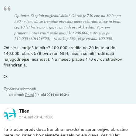
Optimist. Si sploh pogledal sliko? Obrok je 730 eur, na 30 let pa
590 - s tem, da so trenutne obrestne mere rekordno nizke in bodo
čez 10 let bistveno višje, s tem tudi obrok kredita. V prvem
primeru moraš vrniti malo manj kot 200.000, v drugem pa
212.000 (30x12x590) - za nakup hiše, ki je vredna 100.000.
Od kje ti jemlješ te cifre? 100.000 kredita na 20 let te pride
140.000, obrok 576 evra (pri NLB, nisem se niti trudil najti
najugodnejše možnosti). Na mesec plačaš 170 evrov stroškov
financiranja.
O.
Zgodovina sprememb…
spremenil:
Okapi
(
14. okt 2014 ob 19:34
)
Tilen
::
14. okt 2014, 19:36
Ta izračun predvideva trenutne nevzdržne spremenljive obrestne
mere, od katerih bo naivneže še zelo bolela glava, čez 10 let