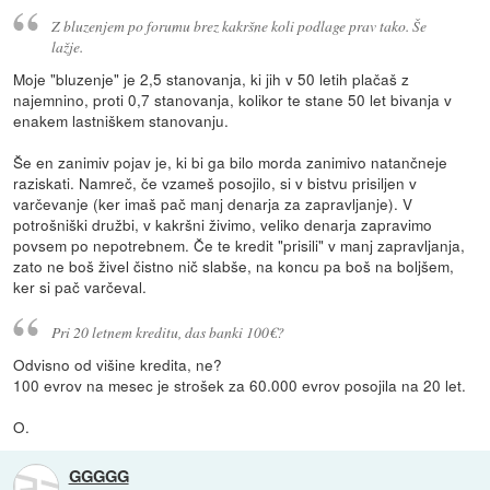
Z bluzenjem po forumu brez kakršne koli podlage prav tako. Še
lažje.
Moje "bluzenje" je 2,5 stanovanja, ki jih v 50 letih plačaš z
najemnino, proti 0,7 stanovanja, kolikor te stane 50 let bivanja v
enakem lastniškem stanovanju.
Še en zanimiv pojav je, ki bi ga bilo morda zanimivo natančneje
raziskati. Namreč, če vzameš posojilo, si v bistvu prisiljen v
varčevanje (ker imaš pač manj denarja za zapravljanje). V
potrošniški družbi, v kakršni živimo, veliko denarja zapravimo
povsem po nepotrebnem. Če te kredit "prisili" v manj zapravljanja,
zato ne boš živel čistno nič slabše, na koncu pa boš na boljšem,
ker si pač varčeval.
Pri 20 letnem kreditu, das banki 100€?
Odvisno od višine kredita, ne?
100 evrov na mesec je strošek za 60.000 evrov posojila na 20 let.
O.
GGGGG