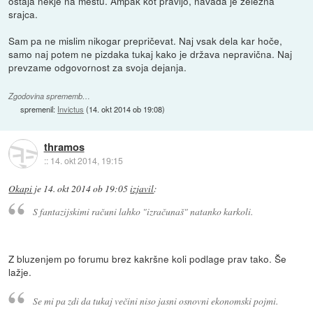
ostaja nekje na mestu. Ampak kot pravijo, navada je železna
srajca.
Sam pa ne mislim nikogar prepričevat. Naj vsak dela kar hoče,
samo naj potem ne pizdaka tukaj kako je država nepravična. Naj
prevzame odgovornost za svoja dejanja.
Zgodovina sprememb…
spremenil:
Invictus
(
14. okt 2014 ob 19:08
)
thramos
::
14. okt 2014, 19:15
Okapi
je
14. okt 2014 ob 19:05
izjavil
:
S fantazijskimi računi lahko "izračunaš" natanko karkoli.
Z bluzenjem po forumu brez kakršne koli podlage prav tako. Še
lažje.
Se mi pa zdi da tukaj večini niso jasni osnovni ekonomski pojmi.