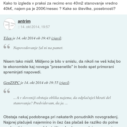
Kako to izgleda v praksi za recimo eno 40m2 stanovanje vredno
40k€, najem pa je 200€/mesec ? Kake so številke, posebnosti?
antrim
::
14. okt 2014, 19:57
Tilen
je
14. okt 2014 ob 19:43
izjavil
:
Napovedovanje žal ni na pamet.
Nisem tako mislil. Mišljeno je bilo v smislu, da nikoli ne veš kdaj bo
te ekonomiste kaj novega "presenetilo" in bodo spet primorani
spreminjati napovedi.
GenZNPC
je
14. okt 2014 ob 19:55
izjavil
:
... A v sloveniji obstaja oblika najema, da odplačuješ hkrati del
stanovanja? Predvidevam, da ja. ...
Obstaja nekaj podobnega pri nekaterih ponudnikih novogradenj.
Najprej plačuješ najemnino in čez čas plačaš še razliko do polne