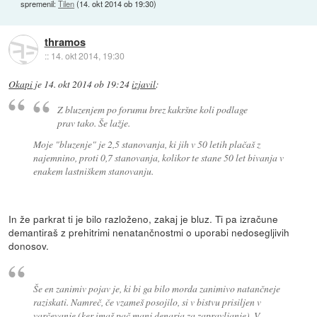
spremenil:
Tilen
(
14. okt 2014 ob 19:30
)
thramos
::
14. okt 2014, 19:30
Okapi
je
14. okt 2014 ob 19:24
izjavil
:
Z bluzenjem po forumu brez kakršne koli podlage
prav tako. Še lažje.
Moje "bluzenje" je 2,5 stanovanja, ki jih v 50 letih plačaš z
najemnino, proti 0,7 stanovanja, kolikor te stane 50 let bivanja v
enakem lastniškem stanovanju.
In že parkrat ti je bilo razloženo, zakaj je bluz. Ti pa izračune
demantiraš z prehitrimi nenatančnostmi o uporabi nedosegljivih
donosov.
Še en zanimiv pojav je, ki bi ga bilo morda zanimivo natančneje
raziskati. Namreč, če vzameš posojilo, si v bistvu prisiljen v
varčevanje (ker imaš pač manj denarja za zapravljanje). V