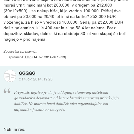
moraš vrniti malo manj kot 200.000, v drugem pa 212.000
(30x12x590) - za nakup hiše, ki je vredna 100.000. Prištej dve
obnovi po 20.000 na 20/40 let in si na koliko? 252.000 EUR
vloženega, za hišo v vrednosti 100.000. Sedaj pa 252.000 EUR
deli z najemnino, ki je 400 eur in si na 52.4 let najema. Brez
depozitov, skladov, delnic, ki na obdobje 30 let vse skupaj še bolj
nagnejo v prid najema.
Zgodovina sprememb…
spremenil:
Tilen
(
14. okt 2014 ob 19:23
)
GGGGG
::
14. okt 2014, 19:20
Preprosto dejstvo je, da je oddajanje stanovanj načeloma
gospodarska dejavnost, od katere lastniki stanovanj pričakujejo
dobiček. Ne moreta imeti dobiček tako najemodajalec kot
najemnik - fizikalno nemogoče.
Nah, ni res.