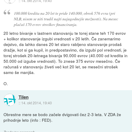
::
14. okt 2014, 19:40
100.000 kredita na 20 let te pride 140.000, obrok 576 evra (pri
NLB, nisem se niti trudil najti najugodnejše možnosti). Na mesec
plačaš 170 evrov stroškov financiranja.
20 letno bivanje v lastnem stanovanju te torej stane teh 170 evrov
+ kolikor stanovanje izgubi vrednosti v 20 letih. Če zanemarimo
dejstvo, da lahko danes 20 let staro rabljeno stanovanje prodaš
dražje, kot si ga kupil, in predpostavimo, da izgubi pol vrednosti, je
torej strošek 20-letnega bivanja 90.000 evrov (40.000 od kredita in
50.000 od izgube vrednosti). To znese 375 evrov mesečno. Če
računaš v stanovanju živeti več kot 20 let, se mesečni strošek
samo še manjša.
O.
Tilen
::
14. okt 2014, 19:40
Obrestne mere se bodo začele dvigovati čez 2-3 leta. V ZDA že
prihodnje leto (info : FED).