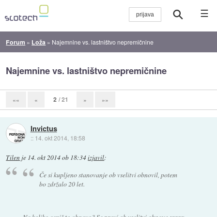
☰
Forum
»
Loža
»
Najemnine vs. lastništvo nepremičnine
Najemnine vs. lastništvo nepremičnine
2
/ 21
««
«
»
»»
Invictus
::
14. okt 2014, 18:58
Tilen
je
14. okt 2014 ob 18:34
izjavil
:
Če si kupljeno stanovanje ob vselitvi obnovil, potem
bo zdržalo 20 let.
Na koliko ceniš to obnovo? Se pravi ob vselitvi obnova xxxxx