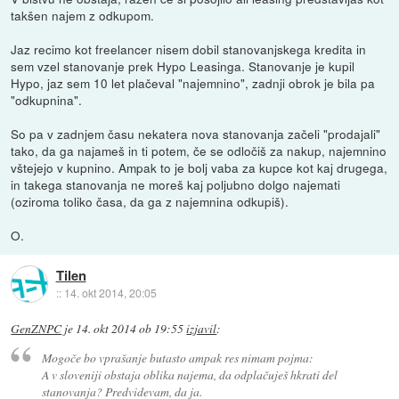
takšen najem z odkupom.
Jaz recimo kot freelancer nisem dobil stanovanjskega kredita in
sem vzel stanovanje prek Hypo Leasinga. Stanovanje je kupil
Hypo, jaz sem 10 let plačeval "najemnino", zadnji obrok je bila pa
"odkupnina".
So pa v zadnjem času nekatera nova stanovanja začeli "prodajali"
tako, da ga najameš in ti potem, če se odločiš za nakup, najemnino
vštejejo v kupnino. Ampak to je bolj vaba za kupce kot kaj drugega,
in takega stanovanja ne moreš kaj poljubno dolgo najemati
(oziroma toliko časa, da ga z najemnina odkupiš).
O.
Tilen
::
14. okt 2014, 20:05
GenZNPC
je
14. okt 2014 ob 19:55
izjavil
:
Mogoče bo vprašanje butasto ampak res nimam pojma:
A v sloveniji obstaja oblika najema, da odplačuješ hkrati del
stanovanja? Predvidevam, da ja.