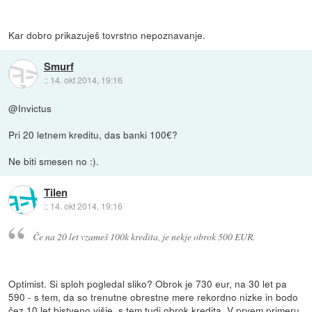
Kar dobro prikazuješ tovrstno nepoznavanje.
Smurf
::
14. okt 2014, 19:16
@Invictus
Pri 20 letnem kreditu, das banki 100€?
Ne biti smesen no :).
Tilen
::
14. okt 2014, 19:16
Če na 20 let vzameš 100k kredita, je nekje obrok 500 EUR.
Optimist. Si sploh pogledal sliko? Obrok je 730 eur, na 30 let pa
590 - s tem, da so trenutne obrestne mere rekordno nizke in bodo
čez 10 let bistveno višje, s tem tudi obrok kredita. V prvem primeru