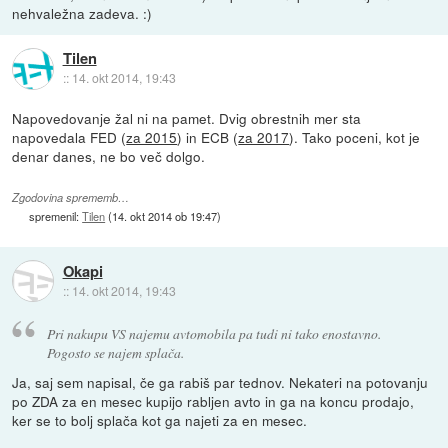
nehvaležna zadeva. :)
Tilen
::
14. okt 2014, 19:43
Napovedovanje žal ni na pamet. Dvig obrestnih mer sta
napovedala FED (
za 2015
) in ECB (
za 2017
). Tako poceni, kot je
denar danes, ne bo več dolgo.
Zgodovina sprememb…
spremenil:
Tilen
(
14. okt 2014 ob 19:47
)
Okapi
::
14. okt 2014, 19:43
Pri nakupu VS najemu avtomobila pa tudi ni tako enostavno.
Pogosto se najem splača.
Ja, saj sem napisal, če ga rabiš par tednov. Nekateri na potovanju
po ZDA za en mesec kupijo rabljen avto in ga na koncu prodajo,
ker se to bolj splača kot ga najeti za en mesec.