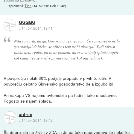
Zgodovina sprememb…
spremenil:
Tilen
(
14. okt 2014 ob 19:42
)
GGGGG
::
14. okt 2014, 19:41
Nihče ne trdi, da ga. Govorimo v povprečju. Če v povprečju ne bi
zagotavljal dobička, se nihče s tem ne bi ukvarjal. Tudi taksist
lahko dela zgubo, pa to ne pomeni, da se avto bolj splača najeti
kot kupiti (če se misliš z njim vozit več kot par tednov).
V povprečju nekih 80% podjetji propade v prvih 5. letih. V
povprečju celotno Slovensko gospodarstvo dela izgubo itd.
Pri nakupu VS najemu avtomobila pa tudi ni tako enostavno.
Pogosto se najem splača.
antrim
::
14. okt 2014, 19:42
Še dobro, da ne živim v ZDA. :) Je pa tako napovedovanje nekoliko