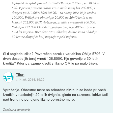
Optimist. Si sploh pogledal sliko? Obrok je 730 eur, na 30 let pa
590. V prvem primeru moraš vrniti malo manj kot 200.000, v
drugem pa 212.000 (30x12x590) - za nakup hiše, ki je vredna
100.000. Prištej dve obnovi po 20.000 na 20/40 let in si na
koliko? 252.000 EUR vloženega, za hišo v vrednosti 100.000.
Sedaj pa 252.000 EUR deli z najemnino, ki je 400 eur in si na
52.4 let najema. Brez depozitov, skladov, delnic, ki na obdobje
30 let vse skupaj še bolj nagnejo v prid najema.
Si ti pogledal sliko? Povprečen obrok z variabilno OM je 570€. V
dveh desetletjih torej vrneš 136.800€. Kje govorijo o 30 letih
kredita? Kdor pa vzame kredit s fiksno OM je pa malo trčen.
Tilen
::
14. okt 2014, 19:29
Vprašanje. Obrestne mere so rekordno nizke in se bodo pri vseh
kreditih v naslednjih 20 letih dvignile, glede na razmere, lahko tudi
nad trenutno ponujeno fiksno obrestno mero.
Zgodovina sprememb…