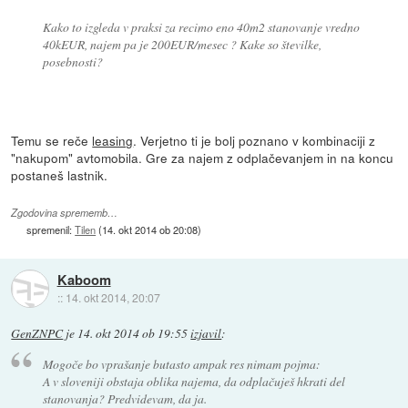
Kako to izgleda v praksi za recimo eno 40m2 stanovanje vredno
40kEUR, najem pa je 200EUR/mesec ? Kake so številke,
posebnosti?
Temu se reče
leasing
. Verjetno ti je bolj poznano v kombinaciji z
"nakupom" avtomobila. Gre za najem z odplačevanjem in na koncu
postaneš lastnik.
Zgodovina sprememb…
spremenil:
Tilen
(
14. okt 2014 ob 20:08
)
Kaboom
::
14. okt 2014, 20:07
GenZNPC
je
14. okt 2014 ob 19:55
izjavil
:
Mogoče bo vprašanje butasto ampak res nimam pojma:
A v sloveniji obstaja oblika najema, da odplačuješ hkrati del
stanovanja? Predvidevam, da ja.