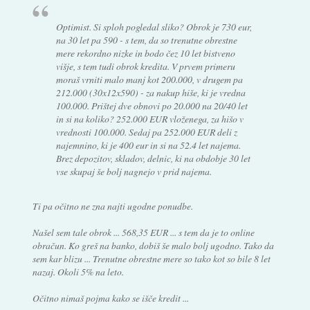
Optimist. Si sploh pogledal sliko? Obrok je 730 eur,
na 30 let pa 590 - s tem, da so trenutne obrestne
mere rekordno nizke in bodo čez 10 let bistveno
višje, s tem tudi obrok kredita. V prvem primeru
moraš vrniti malo manj kot 200.000, v drugem pa
212.000 (30x12x590) - za nakup hiše, ki je vredna
100.000. Prištej dve obnovi po 20.000 na 20/40 let
in si na koliko? 252.000 EUR vloženega, za hišo v
vrednosti 100.000. Sedaj pa 252.000 EUR deli z
najemnino, ki je 400 eur in si na 52.4 let najema.
Brez depozitov, skladov, delnic, ki na obdobje 30 let
vse skupaj še bolj nagnejo v prid najema.
Ti pa očitno ne zna najti ugodne ponudbe.
Našel sem tale obrok ... 568,35 EUR ... s tem da je to online
obračun. Ko greš na banko, dobiš še malo bolj ugodno. Tako da
sem kar blizu ... Trenutne obrestne mere so tako kot so bile 8 let
nazaj. Okoli 5% na leto.
Očitno nimaš pojma kako se išče kredit ...