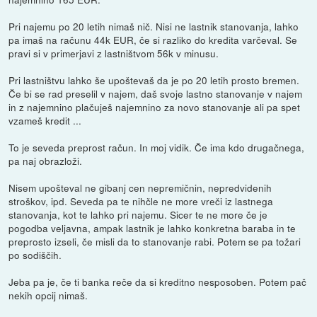
Pri najemu po 20 letih nimaš nič. Nisi ne lastnik stanovanja, lahko
pa imaš na računu 44k EUR, če si razliko do kredita varčeval. Se
pravi si v primerjavi z lastništvom 56k v minusu.
Pri lastništvu lahko še upoštevaš da je po 20 letih prosto bremen.
Če bi se rad preselil v najem, daš svoje lastno stanovanje v najem
in z najemnino plačuješ najemnino za novo stanovanje ali pa spet
vzameš kredit ...
To je seveda preprost račun. In moj vidik. Če ima kdo drugačnega,
pa naj obrazloži.
Nisem upošteval ne gibanj cen nepremičnin, nepredvidenih
stroškov, ipd. Seveda pa te nihčle ne more vreči iz lastnega
stanovanja, kot te lahko pri najemu. Sicer te ne more če je
pogodba veljavna, ampak lastnik je lahko konkretna baraba in te
preprosto izseli, če misli da to stanovanje rabi. Potem se pa tožari
po sodiščih.
Jeba pa je, če ti banka reče da si kreditno nesposoben. Potem pač
nekih opcij nimaš.