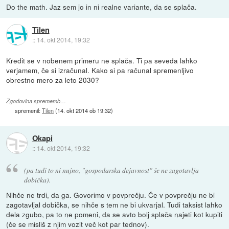
Do the math. Jaz sem jo in ni realne variante, da se splača.
Tilen
::
14. okt 2014, 19:32
Kredit se v nobenem primeru ne splača. Ti pa seveda lahko
verjamem, če si izračunal. Kako si pa računal spremenljivo
obrestno mero za leto 2030?
Zgodovina sprememb…
spremenil:
Tilen
(
14. okt 2014 ob 19:32
)
Okapi
::
14. okt 2014, 19:32
(pa tudi to ni nujno, "gospodarska dejavnost" še ne zagotavlja
dobička).
Nihče ne trdi, da ga. Govorimo v povprečju. Če v povprečju ne bi
zagotavljal dobička, se nihče s tem ne bi ukvarjal. Tudi taksist lahko
dela zgubo, pa to ne pomeni, da se avto bolj splača najeti kot kupiti
(če se misliš z njim vozit več kot par tednov).