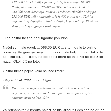
212.000 (30x12x590) - za nakup hiše, ki je vredna 100.000.
Prištej dve obnovi po 20.000 na 20/40 let in si na koliko?
252.000 EUR vloženega, za hišo v vrednosti 100.000. Sedaj pa
252.000 EUR deli z najemnino, ki je 400 eur in si na 52.4 let
najema. Brez depozitov, skladov, delnic, ki na obdobje 30 let vse
skupaj še bolj nagnejo v prid najema.
Ti pa očitno ne zna najti ugodne ponudbe.
Našel sem tale obrok ... 568,35 EUR ... s tem da je to online
obračun. Ko greš na banko, dobiš še malo bolj ugodno. Tako da
sem kar blizu ... Trenutne obrestne mere so tako kot so bile 8 let
nazaj. Okoli 5% na leto.
Očitno nimaš pojma kako se išče kredit ...
Tilen
je
14. okt 2014 ob 19:32
izjavil
:
Kredit se v nobenem primeru ne splača. Ti pa seveda lahko
verjamem, če si izračunal. Kako si pa računal spremenljivo
obrestno mero za leto 2030?
Za refinanciranje kredita najbrž še nisi slišal ? Greš pač na drugo