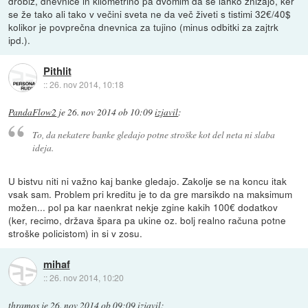
drobiž, dnevnice in kilometrino pa dvomim da še lahko znižajo, ker
se že tako ali tako v večini sveta ne da več živeti s tistimi 32€/40$
kolikor je povprečna dnevnica za tujino (minus odbitki za zajtrk
ipd.).
Pithlit
::
26. nov 2014, 10:18
PandaFlow2
je
26. nov 2014 ob 10:09
izjavil
:
To, da nekatere banke gledajo potne stroške kot del neta ni slaba
ideja.
U bistvu niti ni važno kaj banke gledajo. Zakolje se na koncu itak
vsak sam. Problem pri kreditu je to da gre marsikdo na maksimum
možen... pol pa kar naenkrat nekje zgine kakih 100€ dodatkov
(ker, recimo, država špara pa ukine oz. bolj realno računa potne
stroške policistom) in si v zosu.
mihaf
::
26. nov 2014, 10:20
thramos
je
26. nov 2014 ob 09:09
izjavil
: