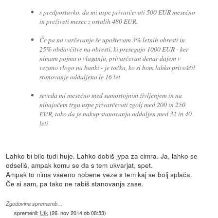
s predpostavko, da mi uspe privarčevati 500 EUR mesečno
in preživeti mesec z ostalih 480 EUR.
Če pa na varčevanje še upoštevam 3% letnih obresti in
25% obdavčitve na obresti, ki presegajo 1000 EUR - ker
nimam pojma o vlaganju, privarčevan denar dajem v
vezano vlogo na banki - je točka, ko si bom lahko privoščil
stanovanje oddaljena le 16 let
seveda mi mesečno med samostojnim življenjem in na
nihajočem trgu uspe privarčevati zgolj med 200 in 250
EUR, tako da je nakup stanovanja oddaljen med 32 in 40
leti
Lahko bi bilo tudi huje. Lahko dobiš jypa za cimra. Ja, lahko se
odseliš, ampak komu se da s tem ukvarjat, spet.
Ampak to nima vseeno nobene veze s tem kaj se bolj splača.
Če si sam, pa tako ne rabiš stanovanja zase.
Zgodovina sprememb…
spremenil:
Utk
(
26. nov 2014 ob 08:53
)