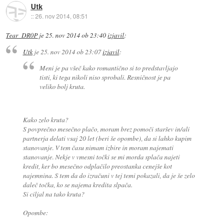
Utk
::
26. nov 2014, 08:51
Tear_DR0P
je
25. nov 2014 ob 23:40
izjavil
:
Utk
je
25. nov 2014 ob 23:07
izjavil
:
Meni je pa všeč kako romantično si to predstavljajo
tisti, ki tega nikoli niso sprobali. Resničnost je pa
veliko bolj kruta.
Kako zelo kruta?
S povprečno mesečno plačo, moram brez pomoči staršev in/ali
partnerja delati vsaj 20 let (beri še opombe), da si lahko kupim
stanovanje. V tem času nimam izbire in moram najemati
stanovanje. Nekje v vmesni točki se mi morda splača najeti
kredit, ker bo mesečno odplačilo preostanka cenejše kot
najemnina. S tem da do izračuni v tej temi pokazali, da je še zelo
daleč točka, ko se najema kredita slpača.
Si ciljal na tako kruta?
Opombe: