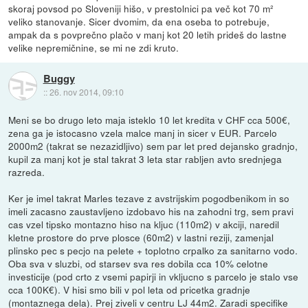
skoraj povsod po Sloveniji hišo, v prestolnici pa več kot 70 m²
veliko stanovanje. Sicer dvomim, da ena oseba to potrebuje,
ampak da s povprečno plačo v manj kot 20 letih prideš do lastne
velike nepremičnine, se mi ne zdi kruto.
Buggy
::
26. nov 2014, 09:10
Meni se bo drugo leto maja isteklo 10 let kredita v CHF cca 500€,
zena ga je istocasno vzela malce manj in sicer v EUR. Parcelo
2000m2 (takrat se nezazidljivo) sem par let pred dejansko gradnjo,
kupil za manj kot je stal takrat 3 leta star rabljen avto srednjega
razreda.
Ker je imel takrat Marles tezave z avstrijskim pogodbenikom in so
imeli zacasno zaustavljeno izdobavo his na zahodni trg, sem pravi
cas vzel tipsko montazno hiso na kljuc (110m2) v akciji, naredil
kletne prostore do prve plosce (60m2) v lastni reziji, zamenjal
plinsko pec s pecjo na pelete + toplotno crpalko za sanitarno vodo.
Oba sva v sluzbi, od starsev sva res dobila cca 10% celotne
investicije (pod crto z vsemi papirji in vkljucno s parcelo je stalo vse
cca 100K€). V hisi smo bili v pol leta od pricetka gradnje
(montaznega dela). Prej ziveli v centru LJ 44m2. Zaradi specifike