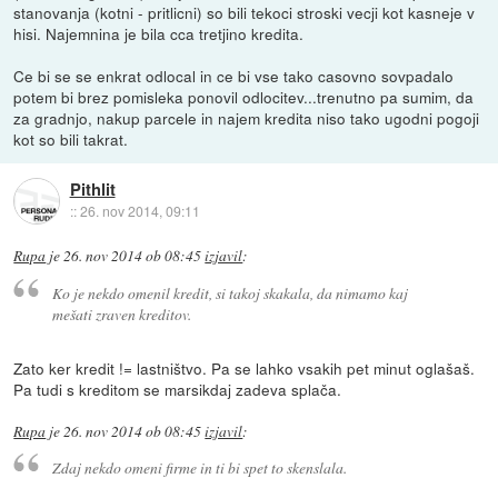
stanovanja (kotni - pritlicni) so bili tekoci stroski vecji kot kasneje v
hisi. Najemnina je bila cca tretjino kredita.
Ce bi se se enkrat odlocal in ce bi vse tako casovno sovpadalo
potem bi brez pomisleka ponovil odlocitev...trenutno pa sumim, da
za gradnjo, nakup parcele in najem kredita niso tako ugodni pogoji
kot so bili takrat.
Pithlit
::
26. nov 2014, 09:11
Rupa
je
26. nov 2014 ob 08:45
izjavil
:
Ko je nekdo omenil kredit, si takoj skakala, da nimamo kaj
mešati zraven kreditov.
Zato ker kredit != lastništvo. Pa se lahko vsakih pet minut oglašaš.
Pa tudi s kreditom se marsikdaj zadeva splača.
Rupa
je
26. nov 2014 ob 08:45
izjavil
:
Zdaj nekdo omeni firme in ti bi spet to skenslala.