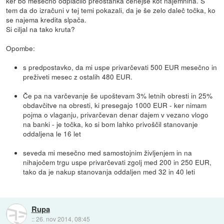
ker bo mesečno odplačilo preostanka cenejše kot najemnina. S
tem da do izračuni v tej temi pokazali, da je še zelo daleč točka, ko
se najema kredita slpača.
Si ciljal na tako kruta?
Opombe:
s predpostavko, da mi uspe privarčevati 500 EUR mesečno in
preživeti mesec z ostalih 480 EUR.
Če pa na varčevanje še upoštevam 3% letnih obresti in 25%
obdavčitve na obresti, ki presegajo 1000 EUR - ker nimam
pojma o vlaganju, privarčevan denar dajem v vezano vlogo
na banki - je točka, ko si bom lahko privoščil stanovanje
oddaljena le 16 let
seveda mi mesečno med samostojnim življenjem in na
nihajočem trgu uspe privarčevati zgolj med 200 in 250 EUR,
tako da je nakup stanovanja oddaljen med 32 in 40 leti
Rupa
::
26. nov 2014, 08:45