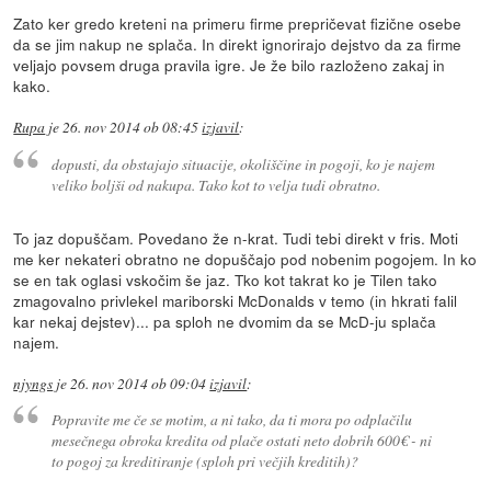
Zato ker gredo kreteni na primeru firme prepričevat fizične osebe
da se jim nakup ne splača. In direkt ignorirajo dejstvo da za firme
veljajo povsem druga pravila igre. Je že bilo razloženo zakaj in
kako.
Rupa
je
26. nov 2014 ob 08:45
izjavil
:
dopusti, da obstajajo situacije, okoliščine in pogoji, ko je najem
veliko boljši od nakupa. Tako kot to velja tudi obratno.
To jaz dopuščam. Povedano že n-krat. Tudi tebi direkt v fris. Moti
me ker nekateri obratno ne dopuščajo pod nobenim pogojem. In ko
se en tak oglasi vskočim še jaz. Tko kot takrat ko je Tilen tako
zmagovalno privlekel mariborski McDonalds v temo (in hkrati falil
kar nekaj dejstev)... pa sploh ne dvomim da se McD-ju splača
najem.
njyngs
je
26. nov 2014 ob 09:04
izjavil
:
Popravite me če se motim, a ni tako, da ti mora po odplačilu
mesečnega obroka kredita od plače ostati
neto
dobrih 600€ - ni
to pogoj za kreditiranje (sploh pri večjih kreditih)?