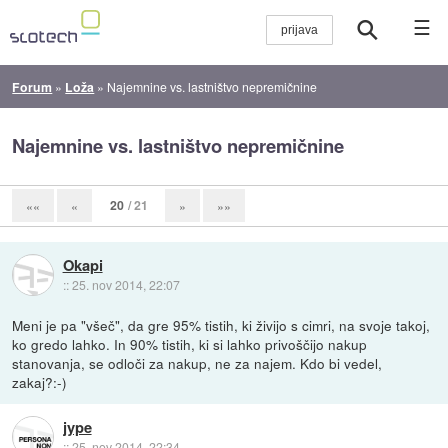
☰
Forum
»
Loža
»
Najemnine vs. lastništvo nepremičnine
Najemnine vs. lastništvo nepremičnine
20
/ 21
««
«
»
»»
Okapi
::
25. nov 2014, 22:07
Meni je pa "všeč", da gre 95% tistih, ki živijo s cimri, na svoje takoj,
ko gredo lahko. In 90% tistih, ki si lahko privoščijo nakup
stanovanja, se odloči za nakup, ne za najem. Kdo bi vedel,
zakaj?:-)
jype
::
25. nov 2014, 22:34