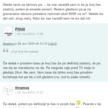
Glede cene za obnovo pa ... če vse narediš sam in če je tvoj čas
zastonj, potem je seveda poceni. Realno gledano pa je za
greneralno obnovo potrebno računati okoli 500€ na m?. Nekdo bo
dal več, drug manj. Kdor bo vse naredil sam ne bo dal nič.
Pithlit
::
26. nov 2014, 11:38
thramos
je
26. nov 2014 ob 11:31
izjavil
:
če je tvoj čas zastonj
Če delaš v prostem času je tvoj čas že po definicij zastonj. Je pa
res da se marsikomu ne da. Pa mogoče raje pred TV visijo in
gledajo 24ur. Ne vem. Vem zase da lahko svoj čas porabim
koristneje kot pa da u luft gledam (no, tud to paše včasih).
thramos
::
26. nov 2014, 11:47
Če delaš, potem po definiciji ta čas ni prosti čas
. Poanta v tej