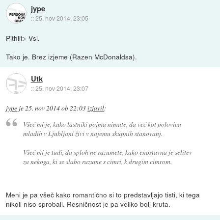
jype
::
25. nov 2014, 23:05
Pithlit> Vsi.
Tako je. Brez izjeme (Razen McDonaldsa).
Utk
::
25. nov 2014, 23:07
jype
je
25. nov 2014 ob 22:03
izjavil
:
Všeč mi je, kako lastniki pojma nimate, da več kot polovica
mladih v Ljubljani živi v najemu skupnih stanovanj.
Všeč mi je tudi, da sploh ne razumete, kako enostavna je selitev
za nekoga, ki se slabo razume s cimri, k drugim cimrom.
Meni je pa všeč kako romantično si to predstavljajo tisti, ki tega
nikoli niso sprobali. Resničnost je pa veliko bolj kruta.