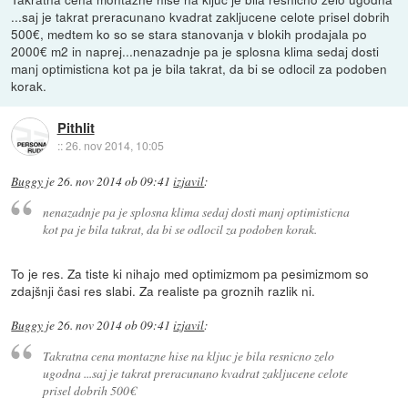
...saj je takrat preracunano kvadrat zakljucene celote prisel dobrih
500€, medtem ko so se stara stanovanja v blokih prodajala po
2000€ m2 in naprej...nenazadnje pa je splosna klima sedaj dosti
manj optimisticna kot pa je bila takrat, da bi se odlocil za podoben
korak.
Pithlit
::
26. nov 2014, 10:05
Buggy
je
26. nov 2014 ob 09:41
izjavil
:
nenazadnje pa je splosna klima sedaj dosti manj optimisticna
kot pa je bila takrat, da bi se odlocil za podoben korak.
To je res. Za tiste ki nihajo med optimizmom pa pesimizmom so
zdajšnji časi res slabi. Za realiste pa groznih razlik ni.
Buggy
je
26. nov 2014 ob 09:41
izjavil
:
Takratna cena montazne hise na kljuc je bila resnicno zelo
ugodna ...saj je takrat preracunano kvadrat zakljucene celote
prisel dobrih 500€