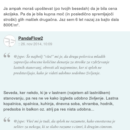
Ja ampak moraš upoštevat (po tvojih besedah) da je bila cena
akcijska. Pa da je bila kupna moč (in posledično spremljajoči
stroški) glih malček drugačna. Jaz sem 6 let nazaj za bajto dala
800€/m².
PandaFlow2
::
26. nov 2014, 10:09
@jype: Še najbolj "všeč" mi je, da druga polovica mladih
zapravlja obscene količine denarja za stroške za vzdrževanje
lastnih stanovanj, obresti ali najemnino, ker si sploh ne
predstavljajo, kako je videti udobno sodobno življenje.
Seveda, ker nekdo, ki je v lastnem (najetem ali lastniškem)
stanovanju, pa res ne ve kako izgleda udobno življenje. Lastna
kopalnica, spalnica, kuhinja, dnevna soba, shramba, hodnik,
predsoba in balkon oz. atrij pa res nista udobna...
@jype: Všeč mi je tudi, da sploh ne razumete, kako enostavna je
selitev za nekoga, ki se slabo razume s cimri, k drugim cimrom.