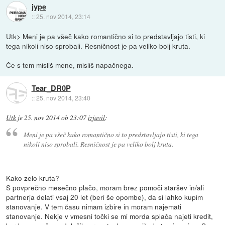
jype
::
25. nov 2014, 23:14
Utk> Meni je pa všeč kako romantično si to predstavljajo tisti, ki
tega nikoli niso sprobali. Resničnost je pa veliko bolj kruta.
Če s tem misliš mene, misliš napačnega.
Tear_DR0P
::
25. nov 2014, 23:40
Utk
je
25. nov 2014 ob 23:07
izjavil
:
Meni je pa všeč kako romantično si to predstavljajo tisti, ki tega
nikoli niso sprobali. Resničnost je pa veliko bolj kruta.
Kako zelo kruta?
S povprečno mesečno plačo, moram brez pomoči staršev in/ali
partnerja delati vsaj 20 let (beri še opombe), da si lahko kupim
stanovanje. V tem času nimam izbire in moram najemati
stanovanje. Nekje v vmesni točki se mi morda splača najeti kredit,