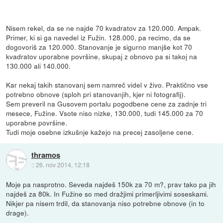
Nisem rekel, da se ne najde 70 kvadratov za 120.000. Ampak.
Primer, ki si ga navedel iz Fužin. 128.000, pa recimo, da se
dogovoriš za 120.000. Stanovanje je sigurno manjše kot 70
kvadratov uporabne površine, skupaj z obnovo pa si takoj na
130.000 ali 140.000.
Kar nekaj takih stanovanj sem namreč videl v živo. Praktično vse
potrebno obnove (sploh pri stanovanjih, kjer ni fotografij).
Sem preveril na Gusovem portalu pogodbene cene za zadnje tri
mesece, Fužine. Vsote niso nizke, 130.000, tudi 145.000 za 70
uporabne površine.
Tudi moje osebne izkušnje kažejo na precej zasoljene cene.
thramos
::
26. nov 2014, 12:18
Moje pa nasprotno. Seveda najdeš 150k za 70 m?, prav tako pa jih
najdeš za 80k. In Fužine so med dražjimi primerljivimi soseskami.
Nikjer pa nisem trdil, da stanovanja niso potrebne obnove (in to
drage).