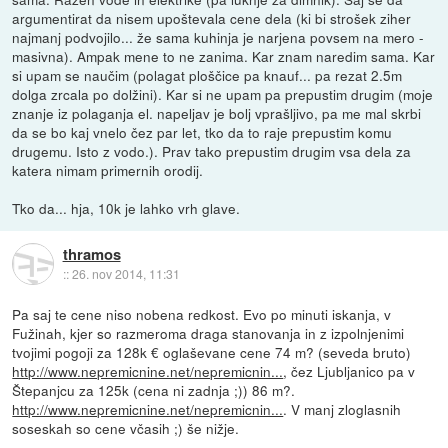
argumentirat da nisem upoštevala cene dela (ki bi strošek ziher
najmanj podvojilo... že sama kuhinja je narjena povsem na mero -
masivna). Ampak mene to ne zanima. Kar znam naredim sama. Kar
si upam se naučim (polagat ploščice pa knauf... pa rezat 2.5m
dolga zrcala po dolžini). Kar si ne upam pa prepustim drugim (moje
znanje iz polaganja el. napeljav je bolj vprašljivo, pa me mal skrbi
da se bo kaj vnelo čez par let, tko da to raje prepustim komu
drugemu. Isto z vodo.). Prav tako prepustim drugim vsa dela za
katera nimam primernih orodij.
Tko da... hja, 10k je lahko vrh glave.
thramos
::
26. nov 2014, 11:31
Pa saj te cene niso nobena redkost. Evo po minuti iskanja, v
Fužinah, kjer so razmeroma draga stanovanja in z izpolnjenimi
tvojimi pogoji za 128k € oglaševane cene 74 m? (seveda bruto)
http://www.nepremicnine.net/nepremicnin...
, čez Ljubljanico pa v
Štepanjcu za 125k (cena ni zadnja ;)) 86 m?.
http://www.nepremicnine.net/nepremicnin...
. V manj zloglasnih
soseskah so cene včasih ;) še nižje.