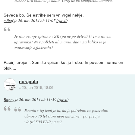
10.000 € za obnovo je malo. Torej ne bo kompletna obnova.
Seveda bo. Še estrihe sem vn vrgel nekje.
mihaf
je
26. nov 2014 ob 11:07
izjavil
:
Je stanovanje vpisano v ZK (pa ne po deležih)? Ima stavba
upravnika? Ni v polkleti ali mansardno? Za koliko se je
stanovanje oglaševalo?
Papirji urejeni. Sem že vpisan kot je treba. In povsem normalen
blok ...
noraguta
::
20. jan 2015, 18:06
Buggy
je
26. nov 2014 ob 11:59
izjavil
:
Poanta v tej temi je ta, da je potrebno za generalno
obnovo 40 let stare nepremičnine v povprečju
vložiti 500 EUR na m?