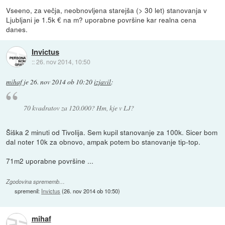
Vseeno, za večja, neobnovljena starejša (> 30 let) stanovanja v
Ljubljani je 1.5k € na m? uporabne površine kar realna cena
danes.
Invictus
::
26. nov 2014, 10:50
mihaf
je
26. nov 2014 ob 10:20
izjavil
:
70 kvadratov za 120.000? Hm, kje v LJ?
Šiška 2 minuti od Tivolija. Sem kupil stanovanje za 100k. Sicer bom
dal noter 10k za obnovo, ampak potem bo stanovanje tip-top.
71m2 uporabne površine ...
Zgodovina sprememb…
spremenil:
Invictus
(
26. nov 2014 ob 10:50
)
mihaf