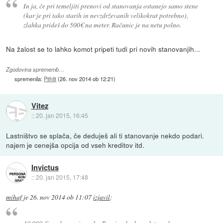
In ja, če pri temeljiti prenovi od stanovanja ostanejo samo stene
(kar je pri tako starih in nevzdrževanih velikokrat potrebno),
zlahka prideš do 500€ na meter. Računic je na netu polno.
Na žalost se to lahko komot pripeti tudi pri novih stanovanjih...
Zgodovina sprememb…
spremenila:
Pithlit
(
26. nov 2014 ob 12:21
)
Vitez
::
20. jan 2015, 16:45
Lastništvo se splača, če deduješ ali ti stanovanje nekdo podari.
najem je cenejša opcija od vseh kreditov itd.
Invictus
::
20. jan 2015, 17:48
mihaf
je
26. nov 2014 ob 11:07
izjavil
: