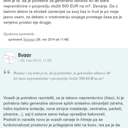
temi je ta, da je potrebno za generalno obnovo 40 let stare
nepremičnine v povprečju vložiti 500 EUR na m?. Denarja. Da z
lastnim delom ta strošek zamenjaš za svoj čas in trud je po moje
jasno vsem, za debato o vrednotenju svojega prostega časa pa je
verjetno prostor kje drugje.
Zgodovina sprememb…
spremenil:
thramos
(
26. nov 2014 ob 11:48
)
Buggy
::
26. nov 2014, 11:59
Poanta v tej temi je ta, da je potrebno za generalno obnovo 40
let stare nepremičnine v povprečju vložiti 500 EUR na m?
Vcasih je potrebno razmisliti, ce je taksno nepremicnino (hiso), ki je
potrebna tako generalne obnove sploh smiselno obnavljati (streha,
hidro-toplotna izolacija, nove strojne instalacije, centralna, parketi,
ploscice...), saj ti ostane samo kalup vprasljive kakovosti.
Podreti in naredis novo je vcasih ceneje in hitreje pa se
funkcionalnost prostorov je prilagojena tebi na kozo, res pa je da