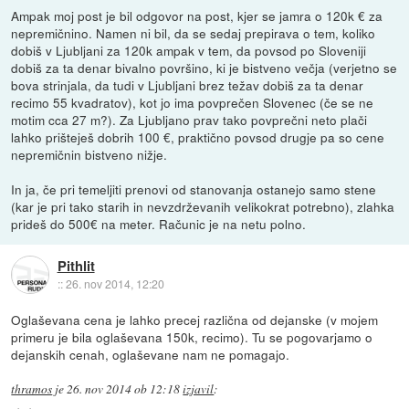
Ampak moj post je bil odgovor na post, kjer se jamra o 120k € za
nepremičnino. Namen ni bil, da se sedaj prepirava o tem, koliko
dobiš v Ljubljani za 120k ampak v tem, da povsod po Sloveniji
dobiš za ta denar bivalno površino, ki je bistveno večja (verjetno se
bova strinjala, da tudi v Ljubljani brez težav dobiš za ta denar
recimo 55 kvadratov), kot jo ima povprečen Slovenec (če se ne
motim cca 27 m?). Za Ljubljano prav tako povprečni neto plači
lahko prišteješ dobrih 100 €, praktično povsod drugje pa so cene
nepremičnin bistveno nižje.
In ja, če pri temeljiti prenovi od stanovanja ostanejo samo stene
(kar je pri tako starih in nevzdrževanih velikokrat potrebno), zlahka
prideš do 500€ na meter. Računic je na netu polno.
Pithlit
::
26. nov 2014, 12:20
Oglaševana cena je lahko precej različna od dejanske (v mojem
primeru je bila oglaševana 150k, recimo). Tu se pogovarjamo o
dejanskih cenah, oglaševane nam ne pomagajo.
thramos
je
26. nov 2014 ob 12:18
izjavil
: