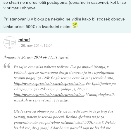
se stvari ne mores lotiti postopoma (denarno in casovno), kot bi se
v primeru obnove.
Pri stanovanju v bloku pa nekako ne vidim kako bi strosek obnove
lahko prisel 500€ na kvadratni meter
mihaf
::
26. nov 2014, 12:04
thramos
je
26. nov 2014 ob 11:31
izjavil
:
Pa saj te cene niso nobena redkost. Evo po minuti iskanja, v
Fužinah, kjer so razmeroma draga stanovanja in z izpolnjenimi
tvojimi pogoji za 128k € oglaševane cene 74 m? (seveda bruto)
http://www.nepremicnine.net/nepremicnin...
, čez Ljubljanico pa
v Štepanjcu za 125k (cena ni zadnja ;)) 86 m?.
http://www.nepremicnine.net/nepremicnin...
. V manj zloglasnih
soseskah so cene včasih ;) še nižje.
Glede cene za obnovo pa ... če vse narediš sam in če je tvoj čas
zastonj, potem je seveda poceni. Realno gledano pa je za
greneralno obnovo potrebno računati okoli 500€ na m?. Nekdo
bo dal več, drug manj. Kdor bo vse naredil sam ne bo dal nič.