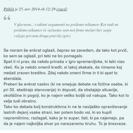
Pithlit
je
25. nov 2014 ob 12:29
izjavil
:
V glavnem... s takimi argumenti ne pridemo nikamor. Kot tudi ne
pridemo nikamor če začnemo sem not firme mešat (ker zanje
veljajo povsem druga pravila igre).
Se moram še enkrat oglasit, čeprav se zavedam, da tako kot prvič,
ko sem se oglasil, pri tebi ne bo pomagalo.
Spet ti ni prav, da nekdo prinaša v igro spremenljivke, ki tebi niso
všeč. Ko je nekdo omenil kredit, si takoj skakala, da nimamo kaj
mešati zraven kreditov. Zdaj nekdo omeni firme in ti bi spet to
skenslala.
Preberi še enkrat naslov (ki ne omejuje debate na fizične osebe, ki
pri 30. skeširajo stanovanja) in dopusti, da obstajajo situacije,
okoliščine in pogoji, ko je najem veliko boljši od nakupa. Tako kot to
velja tudi obratno.
Tako bo debata bolj konstruktivna in ne le navijaško opravičevanje
lastnih dejanj vsake strani, ker potem bodo vsi, ki so kupili
nepremičnino, razlagali, kako je to super, tisti, ki pa najemajo, pa
da je najem najboljša stvar po narezanemu kruhu. To je brezveze.