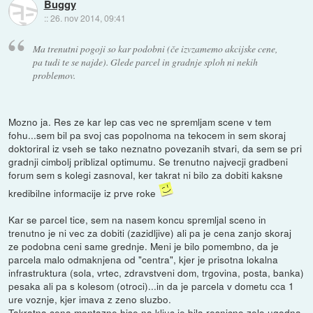
Buggy
::
26. nov 2014, 09:41
Ma trenutni pogoji so kar podobni (če izvzamemo akcijske cene,
pa tudi te se najde). Glede parcel in gradnje sploh ni nekih
problemov.
Mozno ja. Res ze kar lep cas vec ne spremljam scene v tem
fohu...sem bil pa svoj cas popolnoma na tekocem in sem skoraj
doktoriral iz vseh se tako neznatno povezanih stvari, da sem se pri
gradnji cimbolj priblizal optimumu. Se trenutno najvecji gradbeni
forum sem s kolegi zasnoval, ker takrat ni bilo za dobiti kaksne
kredibilne informacije iz prve roke
Kar se parcel tice, sem na nasem koncu spremljal sceno in
trenutno je ni vec za dobiti (zazidljive) ali pa je cena zanjo skoraj
ze podobna ceni same grednje. Meni je bilo pomembno, da je
parcela malo odmaknjena od "centra", kjer je prisotna lokalna
infrastruktura (sola, vrtec, zdravstveni dom, trgovina, posta, banka)
pesaka ali pa s kolesom (otroci)...in da je parcela v dometu cca 1
ure voznje, kjer imava z zeno sluzbo.
Takratna cena montazne hise na kljuc je bila resnicno zelo ugodna