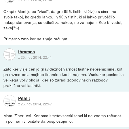
Okapi> Meni je pa "všeč", da gre 95% tistih, ki živijo s cimri, na
svoje takoj, ko gredo lahko. In 90% tistih, ki si lahko privoščijo
nakup stanovanja, se odloči za nakup, ne za najem. Kdo bi vedel,
zakaj?:-)
Primarno zato ker ne znajo računat.
thramos
::
25. nov 2014, 22:41
Zato ker višje cenijo (navidezno) varnost lastne nepremičnine, kot
pa razmeroma majhno finančno korist najema. Vsekakor posledica
velikega vpliv okolja, kjer so zaradi zgodovinskih razlogov
praktično vsi lastniki.
Pithlit
::
25. nov 2014, 22:47
Mhm. Ziher. Vsi. Ker smo kmetavzarski tepci ki ne znamo računat.
In pol nam vi očitate da posplošujemo.