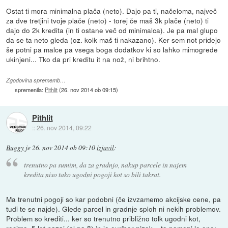
Ostat ti mora minimalna plača (neto). Dajo pa ti, načeloma, največ
za dve tretjini tvoje plače (neto) - torej če maš 3k plače (neto) ti
dajo do 2k kredita (in ti ostane več od minimalca). Je pa mal glupo
da se ta neto gleda (oz. kolk maš ti nakazano). Ker sem not pridejo
še potni pa malce pa vsega boga dodatkov ki so lahko mimogrede
ukinjeni... Tko da pri kreditu it na nož, ni brihtno.
Zgodovina sprememb…
spremenila:
Pithlit
(
26. nov 2014 ob 09:15
)
Pithlit
::
26. nov 2014, 09:22
Buggy
je
26. nov 2014 ob 09:10
izjavil
:
trenutno pa sumim, da za gradnjo, nakup parcele in najem
kredita niso tako ugodni pogoji kot so bili takrat.
Ma trenutni pogoji so kar podobni (če izvzamemo akcijske cene, pa
tudi te se najde). Glede parcel in gradnje sploh ni nekih problemov.
Problem so krediti... ker so trenutno približno tolk ugodni kot,
recimo, 5 let nazaj (al pa 8) in je euribor nizek... to pomeni le eno: