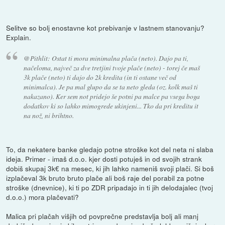
Selitve so bolj enostavne kot prebivanje v lastnem stanovanju?
Explain.
@Pithlit: Ostat ti mora minimalna plača (neto). Dajo pa ti,
načeloma, največ za dve tretjini tvoje plače (neto) - torej če maš
3k plače (neto) ti dajo do 2k kredita (in ti ostane več od
minimalca). Je pa mal glupo da se ta neto gleda (oz. kolk maš ti
nakazano). Ker sem not pridejo še potni pa malce pa vsega boga
dodatkov ki so lahko mimogrede ukinjeni... Tko da pri kreditu it
na nož, ni brihtno.
To, da nekatere banke gledajo potne stroške kot del neta ni slaba
ideja. Primer - imaš d.o.o. kjer dosti potuješ in od svojih strank
dobiš skupaj 3k€ na mesec, ki jih lahko nameniš svoji plači. Si boš
izplačeval 3k bruto bruto plače ali boš raje del porabil za potne
stroške (dnevnice), ki ti po ZDR pripadajo in ti jih delodajalec (tvoj
d.o.o.) mora plačevati?
Malica pri plačah višjih od povprečne predstavlja bolj ali manj