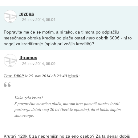
njyngs
::
26. nov 2014, 09:04
Popravite me če se motim, a ni tako, da ti mora po odplačilu
mesečnega obroka kredita od plače ostati
dobrih 600€ - ni to
neto
pogoj za kreditiranje (sploh pri večjih kreditih)?
thramos
::
26. nov 2014, 09:09
Tear_DR0P
je
25. nov 2014 ob 23:40
izjavil
:
Kako zelo kruta?
S povprečno mesečno plačo, moram brez pomoči staršev in/ali
partnerja delati vsaj 20 let (beri še opombe), da si lahko kupim
stanovanje.
Kruta? 120k € za nepremičnino za eno osebo? Za ta denar dobiš