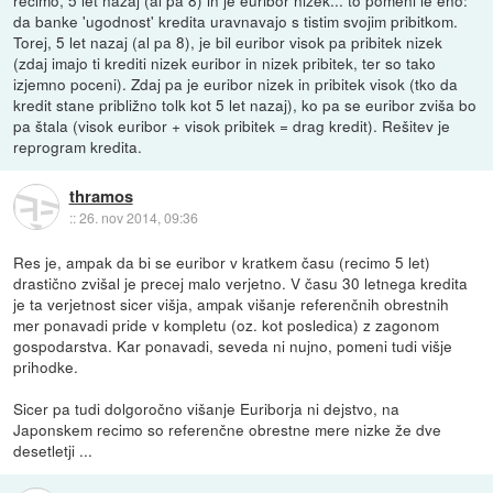
da banke 'ugodnost' kredita uravnavajo s tistim svojim pribitkom.
Torej, 5 let nazaj (al pa 8), je bil euribor visok pa pribitek nizek
(zdaj imajo ti krediti nizek euribor in nizek pribitek, ter so tako
izjemno poceni). Zdaj pa je euribor nizek in pribitek visok (tko da
kredit stane približno tolk kot 5 let nazaj), ko pa se euribor zviša bo
pa štala (visok euribor + visok pribitek = drag kredit). Rešitev je
reprogram kredita.
thramos
::
26. nov 2014, 09:36
Res je, ampak da bi se euribor v kratkem času (recimo 5 let)
drastično zvišal je precej malo verjetno. V času 30 letnega kredita
je ta verjetnost sicer višja, ampak višanje referenčnih obrestnih
mer ponavadi pride v kompletu (oz. kot posledica) z zagonom
gospodarstva. Kar ponavadi, seveda ni nujno, pomeni tudi višje
prihodke.
Sicer pa tudi dolgoročno višanje Euriborja ni dejstvo, na
Japonskem recimo so referenčne obrestne mere nizke že dve
desetletji ...