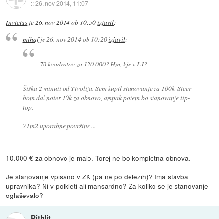
::
26. nov 2014, 11:07
Invictus
je
26. nov 2014 ob 10:50
izjavil
:
mihaf
je
26. nov 2014 ob 10:20
izjavil
:
70 kvadratov za 120.000? Hm, kje v LJ?
Šiška 2 minuti od Tivolija. Sem kupil stanovanje za 100k. Sicer
bom dal noter 10k za obnovo, ampak potem bo stanovanje tip-
top.
71m2 uporabne površine ...
10.000 € za obnovo je malo. Torej ne bo kompletna obnova.
Je stanovanje vpisano v ZK (pa ne po deležih)? Ima stavba
upravnika? Ni v polkleti ali mansardno? Za koliko se je stanovanje
oglaševalo?
Pithlit