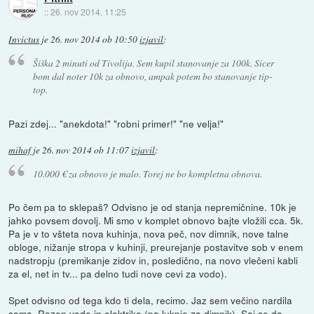
::
26. nov 2014, 11:25
Invictus
je
26. nov 2014 ob 10:50
izjavil
:
Šiška 2 minuti od Tivolija. Sem kupil stanovanje za 100k. Sicer
bom dal noter 10k za obnovo, ampak potem bo stanovanje tip-
top.
Pazi zdej... "anekdota!" "robni primer!" "ne velja!"
mihaf
je
26. nov 2014 ob 11:07
izjavil
:
10.000 € za obnovo je malo. Torej ne bo kompletna obnova.
Po čem pa to sklepaš? Odvisno je od stanja nepremičnine. 10k je
jahko povsem dovolj. Mi smo v komplet obnovo bajte vložili cca. 5k.
Pa je v to všteta nova kuhinja, nova peč, nov dimnik, nove talne
obloge, nižanje stropa v kuhinji, preurejanje postavitve sob v enem
nadstropju (premikanje zidov in, posledično, na novo vlečeni kabli
za el, net in tv... pa delno tudi nove cevi za vodo).
Spet odvisno od tega kdo ti dela, recimo. Jaz sem večino nardila
sama. Razen vode in elektrike (pa luknje za dimnik). Saj se da