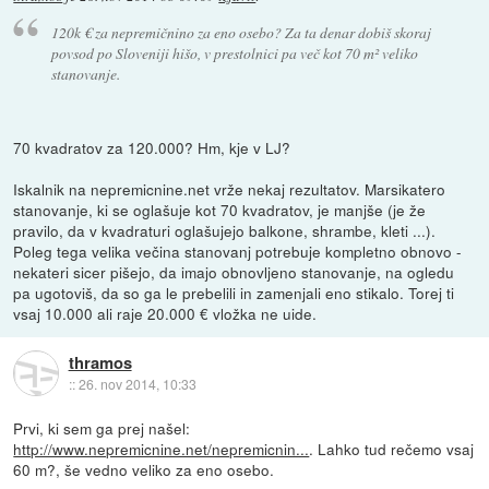
120k € za nepremičnino za eno osebo? Za ta denar dobiš skoraj
povsod po Sloveniji hišo, v prestolnici pa več kot 70 m² veliko
stanovanje.
70 kvadratov za 120.000? Hm, kje v LJ?
Iskalnik na nepremicnine.net vrže nekaj rezultatov. Marsikatero
stanovanje, ki se oglašuje kot 70 kvadratov, je manjše (je že
pravilo, da v kvadraturi oglašujejo balkone, shrambe, kleti ...).
Poleg tega velika večina stanovanj potrebuje kompletno obnovo -
nekateri sicer pišejo, da imajo obnovljeno stanovanje, na ogledu
pa ugotoviš, da so ga le prebelili in zamenjali eno stikalo. Torej ti
vsaj 10.000 ali raje 20.000 € vložka ne uide.
thramos
::
26. nov 2014, 10:33
Prvi, ki sem ga prej našel:
http://www.nepremicnine.net/nepremicnin...
. Lahko tud rečemo vsaj
60 m?, še vedno veliko za eno osebo.