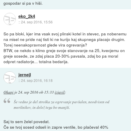
gospodar si pa v hiši.
eko_2k4
::
24. sep 2016, 15:56
So pa bloki, kjer ima vsak svoj plinski kotel in stevec, pa nobenemu
na misel ne pride naj tisti ki ne kurijo kaj skupnega placajo drugim.
Torej neenakopravnost glede vira ogrevanja?
BTW, ce nekdo s klimo greje svoje stanovanje na 25, kvecjemu on
greje sosede, ze zdaj placa 20-30% pavsala, zdaj bo pa moral
odpret radiatorje... totalna bedarija.
jernejl
::
24. sep 2016, 16:18
Okapi
je
24. sep 2016 ob 15:33
izjavil
:
Še vedno je del stroška za ogrevanje pavšalen, neodvisen od
merilnikov, in delež tega bo manjši.
Saj to sem želel povedat.
Če se tvoj sosed odseli in zapre ventile, bo plačeval 40%