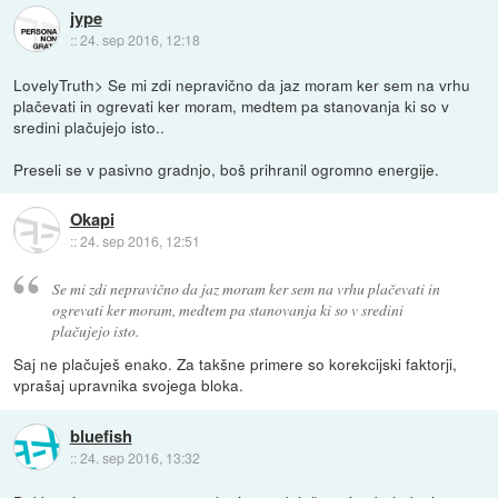
jype
::
24. sep 2016, 12:18
LovelyTruth> Se mi zdi nepravično da jaz moram ker sem na vrhu
plačevati in ogrevati ker moram, medtem pa stanovanja ki so v
sredini plačujejo isto..
Preseli se v pasivno gradnjo, boš prihranil ogromno energije.
Okapi
::
24. sep 2016, 12:51
Se mi zdi nepravično da jaz moram ker sem na vrhu plačevati in
ogrevati ker moram, medtem pa stanovanja ki so v sredini
plačujejo isto.
Saj ne plačuješ enako. Za takšne primere so korekcijski faktorji,
vprašaj upravnika svojega bloka.
bluefish
::
24. sep 2016, 13:32