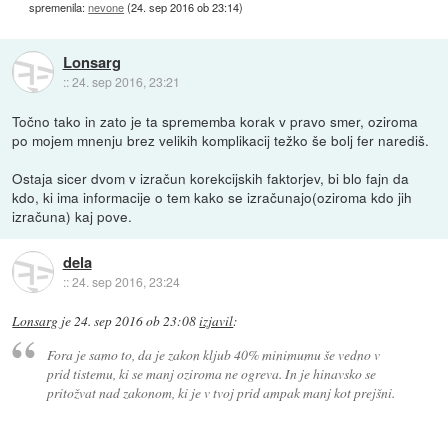
spremenila:
nevone
(
24. sep 2016 ob 23:14
)
Lonsarg
::
24. sep 2016, 23:21
Točno tako in zato je ta sprememba korak v pravo smer, oziroma
po mojem mnenju brez velikih komplikacij težko še bolj fer narediš.
Ostaja sicer dvom v izračun korekcijskih faktorjev, bi blo fajn da
kdo, ki ima informacije o tem kako se izračunajo(oziroma kdo jih
izračuna) kaj pove.
dela
::
24. sep 2016, 23:24
Lonsarg
je
24. sep 2016 ob 23:08
izjavil
:
Fora je samo to, da je zakon kljub 40% minimumu še vedno v
prid tistemu, ki se manj oziroma ne ogreva. In je hinavsko se
pritožvat nad zakonom, ki je v tvoj prid ampak manj kot prejšni.