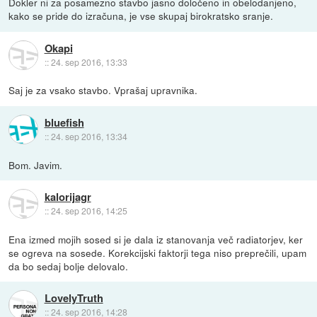
Dokler ni za posamezno stavbo jasno določeno in obelodanjeno,
kako se pride do izračuna, je vse skupaj birokratsko sranje.
Okapi
::
24. sep 2016, 13:33
Saj je za vsako stavbo. Vprašaj upravnika.
bluefish
::
24. sep 2016, 13:34
Bom. Javim.
kalorijagr
::
24. sep 2016, 14:25
Ena izmed mojih sosed si je dala iz stanovanja več radiatorjev, ker
se ogreva na sosede. Korekcijski faktorji tega niso preprečili, upam
da bo sedaj bolje delovalo.
LovelyTruth
::
24. sep 2016, 14:28