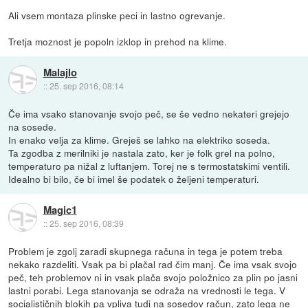
Ali vsem montaza plinske peci in lastno ogrevanje.
Tretja moznost je popoln izklop in prehod na klime.
Malajlo
::
25. sep 2016, 08:14
Če ima vsako stanovanje svojo peč, se še vedno nekateri grejejo
na sosede.
In enako velja za klime. Greješ se lahko na elektriko soseda.
Ta zgodba z merilniki je nastala zato, ker je folk grel na polno,
temperaturo pa nižal z luftanjem. Torej ne s termostatskimi ventili.
Idealno bi bilo, če bi imel še podatek o željeni temperaturi.
Magic1
::
25. sep 2016, 08:39
Problem je zgolj zaradi skupnega računa in tega je potem treba
nekako razdeliti. Vsak pa bi plačal rad čim manj. Če ima vsak svojo
peč, teh problemov ni in vsak plača svojo položnico za plin po jasni
lastni porabi. Lega stanovanja se odraža na vrednosti le tega. V
socialističnih blokih pa vpliva tudi na sosedov račun, zato lega ne