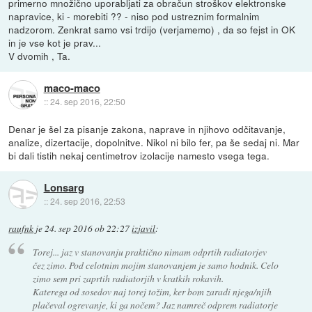
primerno množično uporabljati za obračun stroškov elektronske
napravice, ki - morebiti ?? - niso pod ustreznim formalnim
nadzorom. Zenkrat samo vsi trdijo (verjamemo) , da so fejst in OK
in je vse kot je prav...
V dvomih , Ta.
maco-maco
::
24. sep 2016, 22:50
Denar je šel za pisanje zakona, naprave in njihovo odčitavanje,
analize, dizertacije, dopolnitve. Nikol ni bilo fer, pa še sedaj ni. Mar
bi dali tistih nekaj centimetrov izolacije namesto vsega tega.
Lonsarg
::
24. sep 2016, 22:53
raufnk
je
24. sep 2016 ob 22:27
izjavil
:
Torej... jaz v stanovanju praktično nimam odprtih radiatorjev
čez zimo. Pod celotnim mojim stanovanjem je samo hodnik. Celo
zimo sem pri zaprtih radiatorjih v kratkih rokavih.
Katerega od sosedov naj torej tožim, ker bom zaradi njega/njih
plačeval ogrevanje, ki ga nočem? Jaz namreč odprem radiatorje