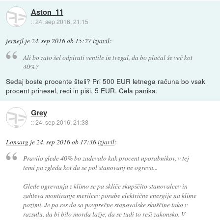
Aston_11
::
24. sep 2016, 21:15
jernejl
je
24. sep 2016 ob 15:27
izjavil
:
Ali bo zato šel odpirati ventile in tvegal, da bo plačal še več kot
40%?
Sedaj boste procente šteli? Pri 500 EUR letnega računa bo vsak
procent prinesel, reci in piši, 5 EUR. Cela panika.
Grey
::
24. sep 2016, 21:38
Lonsarg
je
24. sep 2016 ob 17:36
izjavil
:
Pravilo glede 40% bo zadevalo kak procent uporabnikov, v tej
temi pa zgleda kot da se pol stanovanj ne ogreva...
Glede ogrevanja z klimo se pa skliče skupščito stanovalcev in
zahteva montiranje merilcev porabe električne energije na klime
pozimi. Je pa res da so povprečne stanovalske skuščine tako v
razsulu, da bi bilo morda lažje, da se tudi to reši zakonsko. V