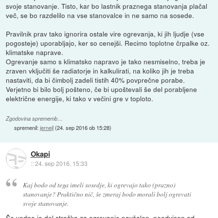
svoje stanovanje. Tisto, kar bo lastnik praznega stanovanja plačal
več, se bo razdelilo na vse stanovalce in ne samo na sosede.
Pravilnik prav tako ignorira ostale vire ogrevanja, ki jih ljudje (vse
pogosteje) uporabljajo, ker so cenejši. Recimo toplotne črpalke oz.
klimatske naprave.
Ogrevanje samo s klimatsko napravo je tako nesmiselno, treba je
zraven vključiti še radiatorje in kalkulirati, na koliko jih je treba
nastaviti, da bi čimbolj zadeli tistih 40% povprečne porabe.
Verjetno bi bilo bolj pošteno, če bi upoštevali še del porabljene
električne energije, ki tako v večini gre v toploto.
Zgodovina sprememb…
spremenil:
jernejl
(
24. sep 2016 ob 15:28
)
Okapi
::
24. sep 2016, 15:33
Kaj bodo od tega imeli sosedje, ki ogrevajo tako (prazno)
stanovanje? Praktično nič, še zmeraj bodo morali bolj ogrevati
svoje stanovanje.
Še vedno je del stroška za ogrevanje pavšalen, neodvisen od