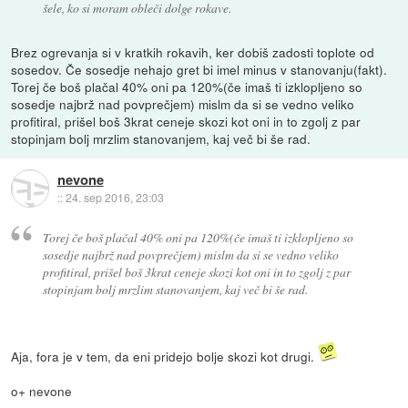
šele, ko si moram obleči dolge rokave.
Brez ogrevanja si v kratkih rokavih, ker dobiš zadosti toplote od
sosedov. Če sosedje nehajo gret bi imel minus v stanovanju(fakt).
Torej če boš plačal 40% oni pa 120%(če imaš ti izklopljeno so
sosedje najbrž nad povprečjem) mislm da si se vedno veliko
profitiral, prišel boš 3krat ceneje skozi kot oni in to zgolj z par
stopinjam bolj mrzlim stanovanjem, kaj več bi še rad.
nevone
::
24. sep 2016, 23:03
Torej če boš plačal 40% oni pa 120%(če imaš ti izklopljeno so
sosedje najbrž nad povprečjem) mislm da si se vedno veliko
profitiral, prišel boš 3krat ceneje skozi kot oni in to zgolj z par
stopinjam bolj mrzlim stanovanjem, kaj več bi še rad.
Aja, fora je v tem, da eni pridejo bolje skozi kot drugi.
o+ nevone