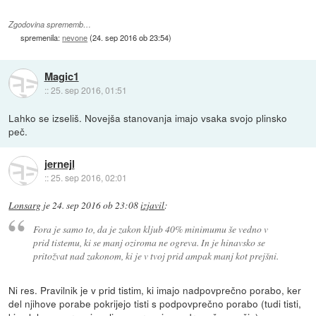
Zgodovina sprememb…
spremenila:
nevone
(
24. sep 2016 ob 23:54
)
Magic1
::
25. sep 2016, 01:51
Lahko se izseliš. Novejša stanovanja imajo vsaka svojo plinsko
peč.
jernejl
::
25. sep 2016, 02:01
Lonsarg
je
24. sep 2016 ob 23:08
izjavil
:
Fora je samo to, da je zakon kljub 40% minimumu še vedno v
prid tistemu, ki se manj oziroma ne ogreva. In je hinavsko se
pritožvat nad zakonom, ki je v tvoj prid ampak manj kot prejšni.
Ni res. Pravilnik je v prid tistim, ki imajo nadpovprečno porabo, ker
del njihove porabe pokrijejo tisti s podpovprečno porabo (tudi tisti,