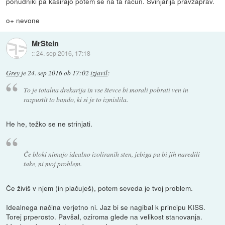
ponudniki pa kasirajo potem še na ta račun. Svinjarija pravzaprav.
o+ nevone
MrStein
::
24. sep 2016, 17:18
Grey
je
24. sep 2016 ob 17:02
izjavil
:
To je totalna drekarija in vse števce bi morali pobrati ven in
razpustit to bando, ki si je to izmislila.
He he, težko se ne strinjati.
Če bloki nimajo idealno izoliranih sten, jebiga pa bi jih naredili
take, ni moj problem.
Če živiš v njem (in plačuješ), potem seveda je tvoj problem.
Idealnega načina verjetno ni. Jaz bi se nagibal k principu KISS.
Torej prperosto. Pavšal, oziroma glede na velikost stanovanja.