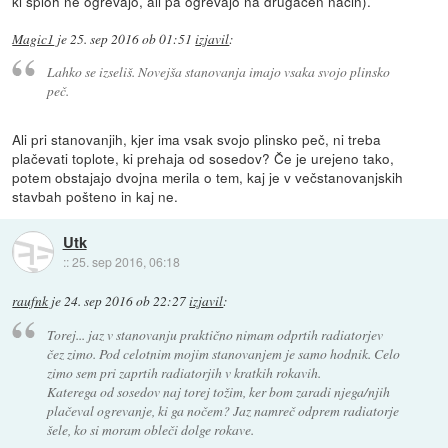
ki sploh ne ogrevajo, ali pa ogrevajo na drugačen način).
Magic1
je
25. sep 2016 ob 01:51
izjavil
:
Lahko se izseliš. Novejša stanovanja imajo vsaka svojo plinsko
peč.
Ali pri stanovanjih, kjer ima vsak svojo plinsko peč, ni treba
plačevati toplote, ki prehaja od sosedov? Če je urejeno tako,
potem obstajajo dvojna merila o tem, kaj je v večstanovanjskih
stavbah pošteno in kaj ne.
Utk
::
25. sep 2016, 06:18
raufnk
je
24. sep 2016 ob 22:27
izjavil
:
Torej... jaz v stanovanju praktično nimam odprtih radiatorjev
čez zimo. Pod celotnim mojim stanovanjem je samo hodnik. Celo
zimo sem pri zaprtih radiatorjih v kratkih rokavih.
Katerega od sosedov naj torej tožim, ker bom zaradi njega/njih
plačeval ogrevanje, ki ga nočem? Jaz namreč odprem radiatorje
šele, ko si moram obleči dolge rokave.