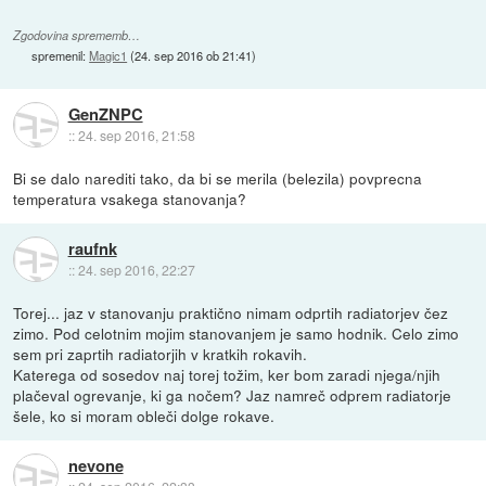
Zgodovina sprememb…
spremenil:
Magic1
(
24. sep 2016 ob 21:41
)
GenZNPC
::
24. sep 2016, 21:58
Bi se dalo narediti tako, da bi se merila (belezila) povprecna
temperatura vsakega stanovanja?
raufnk
::
24. sep 2016, 22:27
Torej... jaz v stanovanju praktično nimam odprtih radiatorjev čez
zimo. Pod celotnim mojim stanovanjem je samo hodnik. Celo zimo
sem pri zaprtih radiatorjih v kratkih rokavih.
Katerega od sosedov naj torej tožim, ker bom zaradi njega/njih
plačeval ogrevanje, ki ga nočem? Jaz namreč odprem radiatorje
šele, ko si moram obleči dolge rokave.
nevone