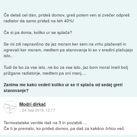
Če delaš cel dan, prideš domov, greš potem ven si zvečer odpreš
radiator da samo prideš na teh 40%!
Če si pa doma, koliko ur se splača?
Se mi zdi nepravično da jaz moram ker sem na vrhu plačevati in
ogrevati ker moram, medtem pa stanovanja ki so v sredini plačujejo
isto..
Tudi če bo za vse isto, ne bo za vse isto, jaz bom moral imeti bolj
prižgane radiatorje, medtem pa oni manj....
Zanima me kako vedeti koliko ur se ti splača od sedaj greti
stanovanje?
Modri dirkač
::
24. sep 2016, 12:17
Termostatske ventile daš na 3 in pozabiš ...
Če ti je premalo, ko prideš domov, pa daš za kakšno črtico več.