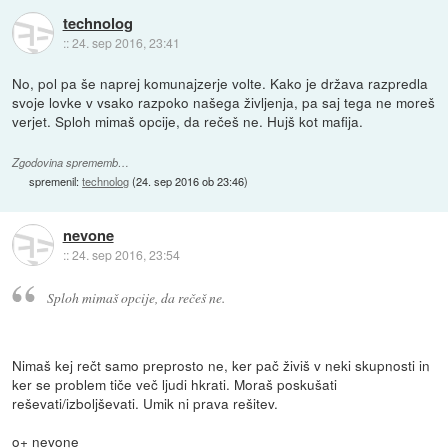
technolog
::
24. sep 2016, 23:41
No, pol pa še naprej komunajzerje volte. Kako je država razpredla
svoje lovke v vsako razpoko našega življenja, pa saj tega ne moreš
verjet. Sploh mimaš opcije, da rečeš ne. Hujš kot mafija.
Zgodovina sprememb…
spremenil:
technolog
(
24. sep 2016 ob 23:46
)
nevone
::
24. sep 2016, 23:54
Sploh mimaš opcije, da rečeš ne.
Nimaš kej rečt samo preprosto ne, ker pač živiš v neki skupnosti in
ker se problem tiče več ljudi hkrati. Moraš poskušati
reševati/izboljševati. Umik ni prava rešitev.
o+ nevone