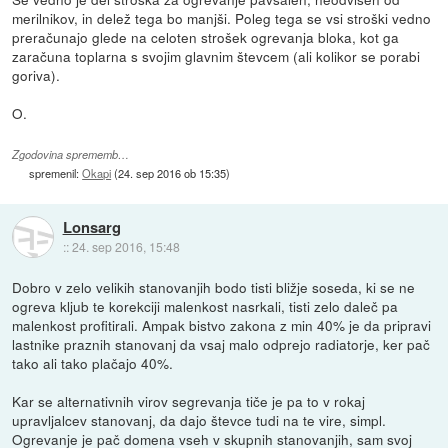
merilnikov, in delež tega bo manjši. Poleg tega se vsi stroški vedno
preračunajo glede na celoten strošek ogrevanja bloka, kot ga
zaračuna toplarna s svojim glavnim števcem (ali kolikor se porabi
goriva).
O.
Zgodovina sprememb…
spremenil:
Okapi
(
24. sep 2016 ob 15:35
)
Lonsarg
::
24. sep 2016, 15:48
Dobro v zelo velikih stanovanjih bodo tisti bližje soseda, ki se ne
ogreva kljub te korekciji malenkost nasrkali, tisti zelo daleč pa
malenkost profitirali. Ampak bistvo zakona z min 40% je da pripravi
lastnike praznih stanovanj da vsaj malo odprejo radiatorje, ker pač
tako ali tako plačajo 40%.
Kar se alternativnih virov segrevanja tiče je pa to v rokaj
upravljalcev stanovanj, da dajo števce tudi na te vire, simpl.
Ogrevanje je pač domena vseh v skupnih stanovanjih, sam svoj