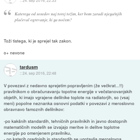
::
24. sep 2016, 22:33
Katerega od sosedov naj torej tožim, ker bom zaradi njega/njih
plačeval ogrevanje, ki ga nočem?
Toži tistega, ki je sprejel tak zakon.
o+ nevone
tardusm
::
24. sep 2016, 22:48
V povezavi z nedavno sprejetim popravljenim (že večkrat...!!)
pravilnikom o obračunavanju topotne energije v večstanovanjskih
objetih, ki imajo vgrajene delilnike toplote na radiatorjih, so (vsaj
meni) popolne neznanka osnovni podatki v povezavi z meroslovno
obravnavo famoznih delilnikov:
-po kakšnih standardih, tehničnih pravilnikih in javno dostopnih
matematičnih modelih se izvajajo meritve in delitve toplotne
energije po omenjenem pravilniku,
- po katerih predpisih in standardih se ugotavlja meroslovna