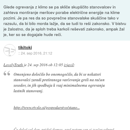
Glede ogrevanja z klimo se pa skliče skupščito stanovalcev in
zahteva montiranje merilcev porabe električne energije na klime
pozimi. Je pa res da so povprečne stanovalske skuščine tako v
razsulu, da bi bilo morda lažje, da se tudi to reši zakonsko. V bistvu
je žalostno, da je sploh treba karkoli reševati zakonsko, ampak žal
je, ker so se dogajale hude reči.
tikitoki
::
24. sep 2016, 21:12
LovelyTruth
je
24. sep 2016 ob 12:05
izjavil
:
Omenjeno določilo bo onemogočilo, da bi se nekateri
stanovalci zaradi pretiranega varčevanja greli na račun
sosedov, in jih spodbuja k vsaj minimalnemu ogrevanju
lastnih stanovanj.
http://www.rtvslo.si/gospodarstvo/stano...
Če delaš cel dan, prideš domov, greš potem ven si zvečer odpreš