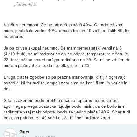
plačajo 40%.
Kakšna neumnost. Če ne odpreš, plačaš 40%. Če odpreš vsaj
malo, plačaš še vedno 40%, ampak bo teh 40 več kot tistih 40, ko
ne odpreš.
Je pa to vse skupaj neumno. Če mam termostatski ventil na 3
(4./10 štuk), se mi radiator sploh ne odpre, temperatura v fletu je
23, torej očitno sosed nažiga radiatorje na 25. Se mi ne zdi fer, da
moram plačevat za to, da se folk greje na 25.
Druga plat te zgodbe so pa prazna stanovanja, ki ti jih ogrevajo
sosedje. Ni fer tudi to, ampak zato smo pa imeli fiksni in variabilni
del.
S tem zakonom bodo profitirale samo toplarne, točno zaradi
zgornjega prvega odstavka: Ljudje bodo mislili, da če bodo imeli
radiatorje vsaj malo odprte, bodo še vedno plačali 40%. Sicer tudi
bojo, ampak bo teh 40 več kot, če bi imeli radiator zaprt.
Grey