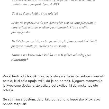
radiator da samo prideš na teh 40%!
Če si pa doma, koliko ur se splača?
Se mi zdi nepravično da jaz moram ker sem na vrhu plačevati in
ogrevati ker moram, medtem pa stanovanja ki so v sredini
plačujejo isto..
Tudi če bo za vse isto, ne bo za vse isto, jaz bom moral imeti bolj
prižgane radiatorje, medtem pa oni manj....
Zanima me kako vedeti koliko ur se ti splača od sedaj greti
stanovanje?
Zakaj hudica bi lastnik praznega stanovanja moral subvencionirati
ostale, ki si celo upajo trditi, da je on parazit. Njegovo stanovanje
je kvecjemu dodatna izolacija pred okolico, ki dejansko toploto
odvaja.
Se strinjam s postom, da bi bilo potrebno to lopovsko birokratko
bando razpusiti.