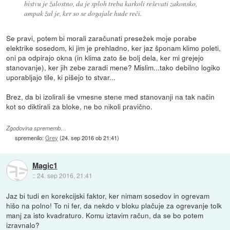
bistvu je žalostno, da je sploh treba karkoli reševati zakonsko,
ampak žal je, ker so se dogajale hude reči.
Se pravi, potem bi morali zaračunati presežek moje porabe
elektrike sosedom, ki jim je prehladno, ker jaz šponam klimo poleti,
oni pa odpirajo okna (in klima zato še bolj dela, ker mi grejejo
stanovanje), ker jih zebe zaradi mene? Mislim...tako debilno logiko
uporabljajo tile, ki pišejo to stvar...
Brez, da bi izolirali še vmesne stene med stanovanji na tak način
kot so diktirali za bloke, ne bo nikoli pravično.
Zgodovina sprememb…
spremenilo:
Grey
(
24. sep 2016 ob 21:41
)
Magic1
::
24. sep 2016, 21:41
Jaz bi tudi en korekcijski faktor, ker nimam sosedov in ogrevam
hišo na polno! To ni fer, da nekdo v bloku plačuje za ogrevanje tolk
manj za isto kvadraturo. Komu iztavim račun, da se bo potem
izravnalo?