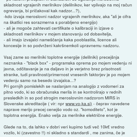
skladnost vgrajenih merilnikov (delilnikov, ker vplivajo na moj račun
ogrevanja, bi pričakoval kak nadzor...?),
-kdo izvaja meroslovni nadzor vgrajenih merilnikov, aka "ali je cifra
na škatlici res sorazmerna s porabljeno energijo)
- ali je mogoče zahtevati certifikate o kalibraciji in izjave o
skladnosti merilnikov v mojem stanovanju od dobavitelja,
- ali imajo izvajalci nameščanja kaka pooblastila, licence ali
koncesije in so podvrženi kakršnemkoli upravnemu nadzoru.
Vsaj zame so merilniki toplotne energije (delilniki) precejšnja
neznanka - "black box" - programska oprema po mojem vedenju ni
javna, odčitavanje je na daljavo in je verjetno brez prisotnosti
stranke, tudi pravilnost/primernost vnesenih faktorjev je po mojem
vedenju samo na besedo izvajalca...?
Pri gornjih pomislekih se naslanjam na analogijo z vodomeri za
pitno vodo, ki so obračunska merila in se kontrolirajo v rednih
presledkih in so pod strogim meroslovnim nadzorom MIRS in
Slovenske akreditacije ( vir: npr
www.vo-ka.si)
- čeprav navedene
naprave merijo precej cenejšo vodo oz. "komoditeto", kot je
toplotna energija. Enako velja za merilnike električne energije.
Glede na to, da lahko v dobri veri kupimo tudi več 10k€ vredno
vozilo, ki (zavestno !!) ni skladno s standardi , me zanima, če je