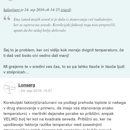
kalorijagr
je
24. sep 2016 ob 14:25
izjavil
:
Ena izmed mojih sosed si je dala iz stanovanja več radiatorjev,
ker se ogreva na sosede. Korekcijski faktorji tega niso preprečili,
upam da bo sedaj bolje delovalo.
Sej to je problem, ker oni vidijo kok morajo dvignit temperaturo, če
ti daš več bodo oni vedno dali manj!
Mi grejemo te v sredini ves čas, to so pa lahko tisoče in tisoče ljudi
v stolpnicah...
Lonsarg
::
24. sep 2016, 15:07
Korekcijski faktorji(izračunani na podlagi prehoda toplote iz nekega
v drug stanovanje v primeru, da imajo vsa stanovanja enako
temperaturo) + merilniki dejanske porabe so približni, ampak
VELIKO bolj fer kot na kvadrate seveda. Približni so, ker ne
upoštevajo faktorja razlike temperatur med sosednjimi
stanovanji(ker sploh nimamo teh senzorjev in bi bilo preveč