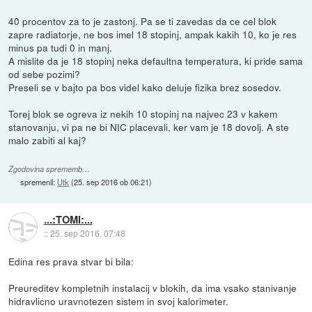
40 procentov za to je zastonj. Pa se ti zavedas da ce cel blok
zapre radiatorje, ne bos imel 18 stopinj, ampak kakih 10, ko je res
minus pa tudi 0 in manj.
A mislite da je 18 stopinj neka defaultna temperatura, ki pride sama
od sebe pozimi?
Preseli se v bajto pa bos videl kako deluje fizika brez sosedov.
Torej blok se ogreva iz nekih 10 stopinj na najvec 23 v kakem
stanovanju, vi pa ne bi NIC placevali, ker vam je 18 dovolj. A ste
malo zabiti al kaj?
Zgodovina sprememb…
spremenil:
Utk
(
25. sep 2016 ob 06:21
)
...:TOMI:...
::
25. sep 2016, 07:48
Edina res prava stvar bi bila:
Preureditev kompletnih instalacij v blokih, da ima vsako stanivanje
hidravlicno uravnotezen sistem in svoj kalorimeter.