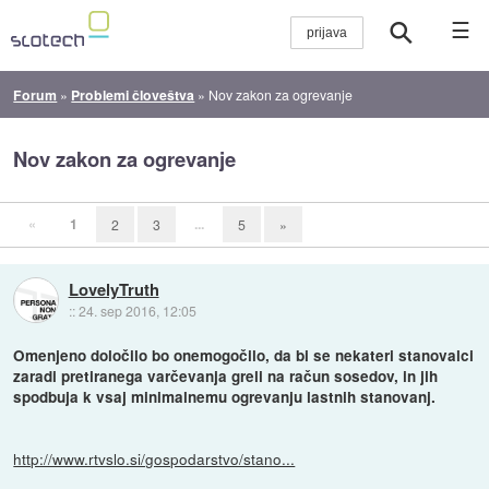
☰
Forum
»
Problemi človeštva
»
Nov zakon za ogrevanje
Nov zakon za ogrevanje
«
1
...
2
3
5
»
LovelyTruth
::
24. sep 2016, 12:05
Omenjeno določilo bo onemogočilo, da bi se nekateri stanovalci
zaradi pretiranega varčevanja greli na račun sosedov, in jih
spodbuja k vsaj minimalnemu ogrevanju lastnih stanovanj.
http://www.rtvslo.si/gospodarstvo/stano...