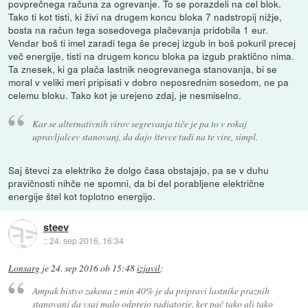
povprečnega računa za ogrevanje. To se porazdeli na cel blok.
Tako ti kot tisti, ki živi na drugem koncu bloka 7 nadstropij nižje,
bosta na račun tega sosedovega plačevanja pridobila 1 eur.
Vendar boš ti imel zaradi tega še precej izgub in boš pokuril precej
več energije, tisti na drugem koncu bloka pa izgub praktično nima.
Ta znesek, ki ga plača lastnik neogrevanega stanovanja, bi se
moral v veliki meri pripisati v dobro neposrednim sosedom, ne pa
celemu bloku. Tako kot je urejeno zdaj, je nesmiselno.
Kar se alternativnih virov segrevanja tiče je pa to v rokaj
upravljalcev stanovanj, da dajo števce tudi na te vire, simpl.
Saj števci za elektriko že dolgo časa obstajajo, pa se v duhu
pravičnosti nihče ne spomni, da bi del porabljene električne
energije štel kot toplotno energijo.
steev
::
24. sep 2016, 16:34
Lonsarg
je
24. sep 2016 ob 15:48
izjavil
:
Ampak bistvo zakona z min 40% je da pripravi lastnike praznih
stanovanj da vsaj malo odprejo radiatorje, ker pač tako ali tako