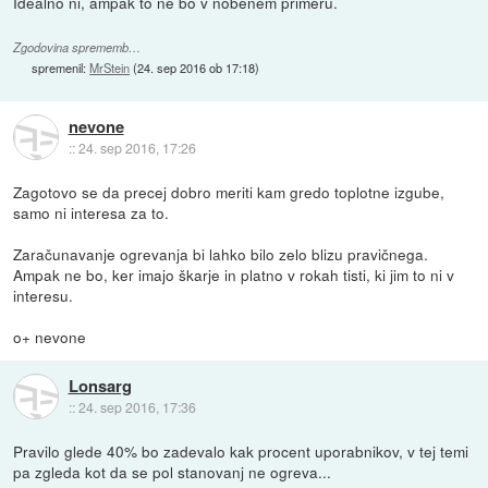
Idealno ni, ampak to ne bo v nobenem primeru.
Zgodovina sprememb…
spremenil:
MrStein
(
24. sep 2016 ob 17:18
)
nevone
::
24. sep 2016, 17:26
Zagotovo se da precej dobro meriti kam gredo toplotne izgube,
samo ni interesa za to.
Zaračunavanje ogrevanja bi lahko bilo zelo blizu pravičnega.
Ampak ne bo, ker imajo škarje in platno v rokah tisti, ki jim to ni v
interesu.
o+ nevone
Lonsarg
::
24. sep 2016, 17:36
Pravilo glede 40% bo zadevalo kak procent uporabnikov, v tej temi
pa zgleda kot da se pol stanovanj ne ogreva...