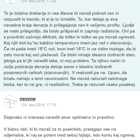
::
24. sep 2016, 17:02
To je totalna drekarija in vse števce bi morali pobrati ven in
razpustit to bando, ki si je to izmislila. To, kar delajo je ena
navadna kraja denarja in prilagajanje cen k večjemu profitu. Ljudje
se malo prilagodijo, da bodo prišparali in zaprejo radiatorje. Oni pa
s pravilniki začnejo diktirati, da toliko in toliko se pa moraš ogrevati.
Kaj njih boli ku*ac kakšno temperaturo imam jaz rad v stanovanju.
Če mi paše imeti 18°C not, bom imel 18°C in ne vidim razloga, da bi
zato moral kaj več plačevati. Če bloki nimajo idealno izoliranih sten,
jebiga pa bi jih naredili take, ni moj problem. Ta njihov način in
vizija pobiranja denarja deluje samo v idealno izoliranih
posameznih celicah (stanovanjih). V realnosti pa ne. Upam, da
kmalu nehajo s temi neumnostmi. Ne moreš računati celotnega
bloka, ker to ne gre, ni realistično. Treba je računati vsako posebej.
nevone
::
24. sep 2016, 17:13
Dejansko ni interesa narediti stvar optimalno in pravično.
V bistvu tisti, ki bi morali za to poskrbeti, prelagajo vse na
odjemalce, ki naj se potem med seboj fajtajo, kdo komu kaj ogreva,