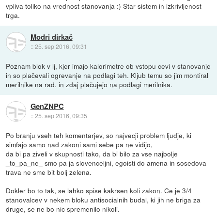
vpliva toliko na vrednost stanovanja :) Star sistem in izkrivljenost
trga.
Modri dirkač
::
25. sep 2016, 09:31
Poznam blok v lj, kjer imajo kalorimetre ob vstopu cevi v stanovanje
in so plačevali ogrevanje na podlagi teh. Kljub temu so jim montiral
merilnike na rad. in zdaj plačujejo na podlagi merilnika.
GenZNPC
::
25. sep 2016, 09:35
Po branju vseh teh komentarjev, so najvecji problem ljudje, ki
simfajo samo nad zakoni sami sebe pa ne vidijo,
da bi pa ziveli v skupnosti tako, da bi bilo za vse najbolje
_to_pa_ne_ smo pa ja slovenceljni, egoisti do amena in sosedova
trava ne sme bit bolj zelena.
Dokler bo to tak, se lahko spise kakrsen koli zakon. Ce je 3/4
stanovalcev v nekem bloku antisocialnih budal, ki jih ne briga za
druge, se ne bo nic spremenilo nikoli.