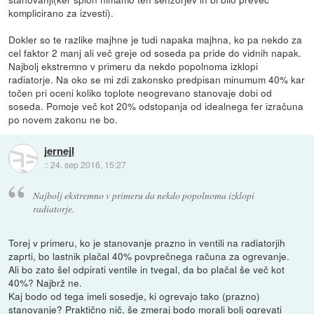
komplicirano za izvesti).
Dokler so te razlike majhne je tudi napaka majhna, ko pa nekdo za
cel faktor 2 manj ali več greje od soseda pa pride do vidnih napak.
Najbolj ekstremno v primeru da nekdo popolnoma izklopi
radiatorje. Na oko se mi zdi zakonsko predpisan minumum 40% kar
točen pri oceni koliko toplote neogrevano stanovaje dobi od
soseda. Pomoje več kot 20% odstopanja od idealnega fer izračuna
po novem zakonu ne bo.
jernejl
::
24. sep 2016, 15:27
Najbolj ekstremno v primeru da nekdo popolnoma izklopi
radiatorje.
Torej v primeru, ko je stanovanje prazno in ventili na radiatorjih
zaprti, bo lastnik plačal 40% povprečnega računa za ogrevanje.
Ali bo zato šel odpirati ventile in tvegal, da bo plačal še več kot
40%? Najbrž ne.
Kaj bodo od tega imeli sosedje, ki ogrevajo tako (prazno)
stanovanje? Praktično nič, še zmeraj bodo morali bolj ogrevati