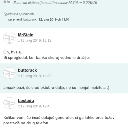
Ponovna aktivacija mobilne banke M.Stik = 0,00EUR
Zgodovina sprememb…
spremenil:
buttcrack
(
12. avg 2019 ob 11:01
)
MrStein
::
12. avg 2019, 12:12
Oh, hvala.
Bi spregledal, ker banke skoraj vedno le dražijo.
buttcrack
::
12. avg 2019, 12:38
ampak pazi, šele od oktobra dalje, ne še menjat mobitela :)
bastadu
::
12. avg 2019, 12:45
Kolikor vem, če imaš delujoč generator, si ga lahko brez težav
prestaviš na drug telefon ...