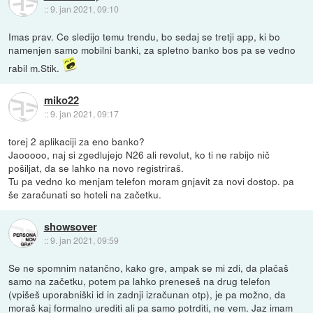
::
9. jan 2021, 09:10
Imas prav. Ce sledijo temu trendu, bo sedaj se tretji app, ki bo
namenjen samo mobilni banki, za spletno banko bos pa se vedno
rabil m.Stik.
miko22
::
9. jan 2021, 09:17
torej 2 aplikaciji za eno banko?
Jaooooo, naj si zgedlujejo N26 ali revolut, ko ti ne rabijo nič
pošiljat, da se lahko na novo registriraš.
Tu pa vedno ko menjam telefon moram gnjavit za novi dostop. pa
še zaračunati so hoteli na začetku.
showsover
::
9. jan 2021, 09:59
Se ne spomnim natančno, kako gre, ampak se mi zdi, da plačaš
samo na začetku, potem pa lahko preneseš na drug telefon
(vpišeš uporabniški id in zadnji izračunan otp), je pa možno, da
moraš kaj formalno urediti ali pa samo potrditi, ne vem. Jaz imam