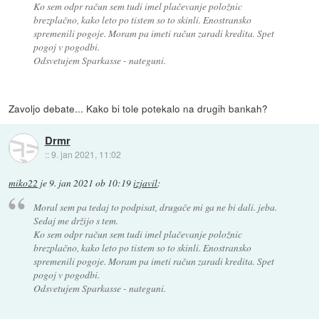
Ko sem odpr račun sem tudi imel plačevanje položnic
brezplačno, kako leto po tistem so to skinli. Enostransko
spremenili pogoje. Moram pa imeti račun zaradi kredita. Spet
pogoj v pogodbi.
Odsvetujem Sparkasse - nateguni.
Zavoljo debate... Kako bi tole potekalo na drugih bankah?
Drmr
::
9. jan 2021, 11:02
miko22
je
9. jan 2021 ob 10:19
izjavil
:
Moral sem pa tedaj to podpisat, drugače mi ga ne bi dali. jeba.
Sedaj me držijo s tem.
Ko sem odpr račun sem tudi imel plačevanje položnic
brezplačno, kako leto po tistem so to skinli. Enostransko
spremenili pogoje. Moram pa imeti račun zaradi kredita. Spet
pogoj v pogodbi.
Odsvetujem Sparkasse - nateguni.