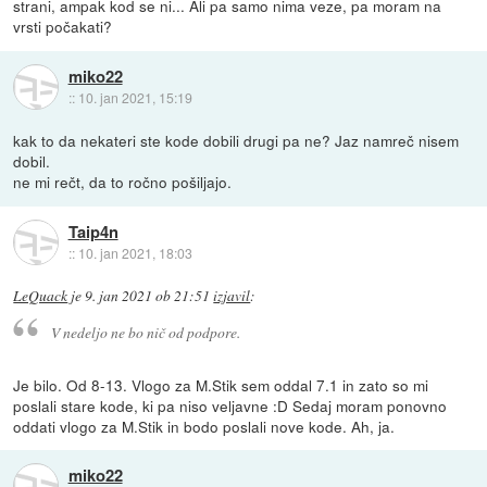
strani, ampak kod se ni... Ali pa samo nima veze, pa moram na
vrsti počakati?
miko22
::
10. jan 2021, 15:19
kak to da nekateri ste kode dobili drugi pa ne? Jaz namreč nisem
dobil.
ne mi rečt, da to ročno pošiljajo.
Taip4n
::
10. jan 2021, 18:03
LeQuack
je
9. jan 2021 ob 21:51
izjavil
:
V nedeljo ne bo nič od podpore.
Je bilo. Od 8-13. Vlogo za M.Stik sem oddal 7.1 in zato so mi
poslali stare kode, ki pa niso veljavne :D Sedaj moram ponovno
oddati vlogo za M.Stik in bodo poslali nove kode. Ah, ja.
miko22