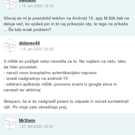
::
15. jan 2020, 19:19
Včeraj se mi je posodobil telefon na Android 10, app M.Stik itak ne
deluje več, ko vpišeš pin in bi naj prikazalo otp, le tega ne prikaže
... Še kdo enak problem?
delavec44
::
15. jan 2020, 23:28
V mStik so pošiljali neka navodila za to. Ne najdem na netu, tako
da hiter povzetek:
- naroči novo brezplačno avtentikacijsko napravo
- izvedi nadgradnjo na android 10
- odstrani aplikacijo mStik, ponovno snami iz google store in
namesti ter aktiviraj
Sklepam, če si že nadgradil potem to odpade in moraš kontaktirati
njih. Po moje zato obveščajo prej.
MrStein
::
27. feb 2020, 23:52