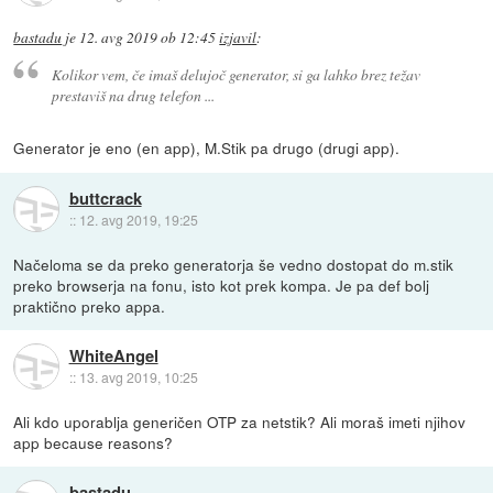
bastadu
je
12. avg 2019 ob 12:45
izjavil
:
Kolikor vem, če imaš delujoč generator, si ga lahko brez težav
prestaviš na drug telefon ...
Generator je eno (en app), M.Stik pa drugo (drugi app).
buttcrack
::
12. avg 2019, 19:25
Načeloma se da preko generatorja še vedno dostopat do m.stik
preko browserja na fonu, isto kot prek kompa. Je pa def bolj
praktično preko appa.
WhiteAngel
::
13. avg 2019, 10:25
Ali kdo uporablja generičen OTP za netstik? Ali moraš imeti njihov
app because reasons?
bastadu