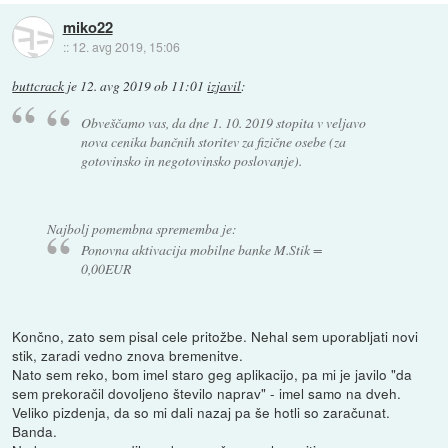
miko22
::
12. avg 2019, 15:06
buttcrack
je
12. avg 2019 ob 11:01
izjavil
:
Obveščamo vas, da dne 1. 10. 2019 stopita v veljavo
nova cenika bančnih storitev za fizične osebe (za
gotovinsko in negotovinsko poslovanje).
Najbolj pomembna sprememba je:
Ponovna aktivacija mobilne banke M.Stik =
0,00EUR
Končno, zato sem pisal cele pritožbe. Nehal sem uporabljati novi
stik, zaradi vedno znova bremenitve.
Nato sem reko, bom imel staro geg aplikacijo, pa mi je javilo "da
sem prekoračil dovoljeno število naprav" - imel samo na dveh.
Veliko pizdenja, da so mi dali nazaj pa še hotli so zaračunat.
Banda.