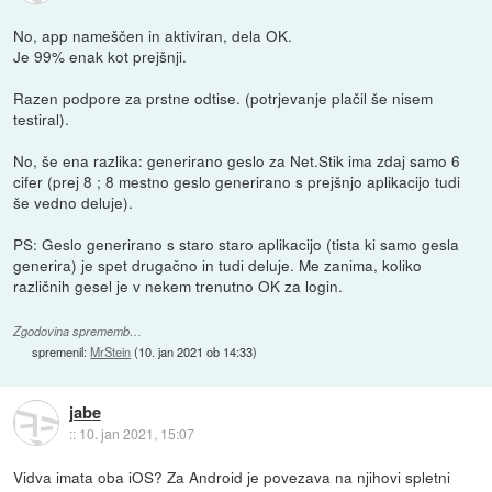
No, app nameščen in aktiviran, dela OK.
Je 99% enak kot prejšnji.
Razen podpore za prstne odtise. (potrjevanje plačil še nisem
testiral).
No, še ena razlika: generirano geslo za Net.Stik ima zdaj samo 6
cifer (prej 8 ; 8 mestno geslo generirano s prejšnjo aplikacijo tudi
še vedno deluje).
PS: Geslo generirano s staro staro aplikacijo (tista ki samo gesla
generira) je spet drugačno in tudi deluje. Me zanima, koliko
različnih gesel je v nekem trenutno OK za login.
Zgodovina sprememb…
spremenil:
MrStein
(
10. jan 2021 ob 14:33
)
jabe
::
10. jan 2021, 15:07
Vidva imata oba iOS? Za Android je povezava na njihovi spletni