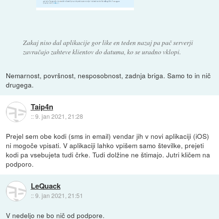
Zakaj niso dal aplikacije gor like en teden nazaj pa pač serverji
zavračajo zahteve klientov do datuma, ko se uradno vklopi.
Nemarnost, površnost, nesposobnost, zadnja briga. Samo to in nič
drugega.
Taip4n
::
9. jan 2021, 21:28
Prejel sem obe kodi (sms in email) vendar jih v novi aplikaciji (iOS)
ni mogoče vpisati. V aplikaciji lahko vpišem samo številke, prejeti
kodi pa vsebujeta tudi črke. Tudi dolžine ne štimajo. Jutri kličem na
podporo.
LeQuack
::
9. jan 2021, 21:51
V nedeljo ne bo nič od podpore.