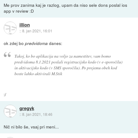
Me prov zanima kaj je razlog, upam da niso sele dons poslal ios
app v review :D
illion
::
8. jan 2021, 16:01
ok zdej bo
danes:
predvidoma
Takoj, ko bo aplikacija na voljo za namestitev, vam bomo
predvidoma 8.1.2021 poslali registracijsko kodo (v e-sporočilu)
in aktivacijsko kodo (v SMS sporočilu). Po prejemu obeh kod
boste lahko aktivirali M.Stik
:/
gregyk
::
8. jan 2021, 18:46
Nič ni bilo še, vsaj pri meni...