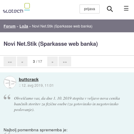
☰
Forum
»
Loža
»
Novi Net.Stik (Sparkasse web banka)
Novi Net.Stik (Sparkasse web banka)
3
/ 17
««
«
»
»»
buttcrack
::
12. avg 2019, 11:01
Obveščamo vas, da dne 1. 10. 2019 stopita v veljavo nova cenika
bančnih storitev za fizične osebe (za gotovinsko in negotovinsko
poslovanje).
Najbolj pomembna sprememba je: