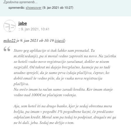
Zgodovina sprememb…
spremenilo:
showsover
(
9. jan 2021 ob 10:27
)
jabe
::
9. jan 2021, 10:41
miko22
je
9. jan 2021 ob 10:19
izjavil
:
Staro geg aplikacijo si itak lahko sam prenašal. Ta
m.stik(sedanji), pa si moral vedno zaprositi na novo. Na začetku
so hoteli vsako novo registracijo zaračunat, dokler se nisem
razpizdil. Od takrat mi dajejo brezplačno, kasneje pa so tudi
uradno sprejeli, da je samo prva izdaja plačljiva, čeprav, ko
dobiš email še vedno piše, da je vsaka nova registracija
plačljiva.
Na srečo imam ta račun samo zaradi kredita. Ker imam stanje
vedno nad 1000€ ne plačujem vodenja.
Aja, sem hotel iti na drugo banko, kjer je sedaj obrestna mera
boljša, pa imam v pogodbi 1% pogodbene kazni, če predčasno
odplačam kredit. Moral sem pa tedaj to podpisat, drugače mi ga
ne bi dali. jeba. Sedaj me držijo s tem.