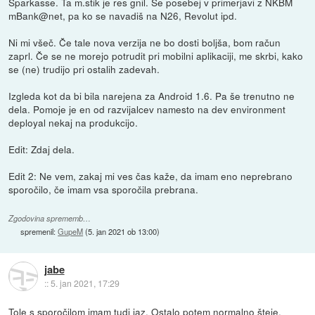
Sparkasse. Ta m.stik je res gnil. Še posebej v primerjavi z NKBM
mBank@net, pa ko se navadiš na N26, Revolut ipd.
Ni mi všeč. Če tale nova verzija ne bo dosti boljša, bom račun
zaprl. Če se ne morejo potrudit pri mobilni aplikaciji, me skrbi, kako
se (ne) trudijo pri ostalih zadevah.
Izgleda kot da bi bila narejena za Android 1.6. Pa še trenutno ne
dela. Pomoje je en od razvijalcev namesto na dev environment
deployal nekaj na produkcijo.
Edit: Zdaj dela.
Edit 2: Ne vem, zakaj mi ves čas kaže, da imam eno neprebrano
sporočilo, če imam vsa sporočila prebrana.
Zgodovina sprememb…
spremenil:
GupeM
(
5. jan 2021 ob 13:00
)
jabe
::
5. jan 2021, 17:29
Tole s sporočilom imam tudi jaz. Ostalo potem normalno šteje.