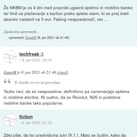
Že NKBM je za 4 dni med prazniki ugasnil spletno in mobilno banko
ter limit za plačevanje s kartico preko spleta vsem, ki so prej imeli
abanko nastavil na 0 eur. Faking nesposobneži, res ...
Zgodovina sprememb…
spremenil:
GupeM
(
8. jan 2021 ob 21:46
)
techfreak :)
::
8. jan 2021, 23:10
GupeM
je
8. jan 2021 ob 21:46
izjavil
:
Te banke so res nesposobne.
Tezko reci, da so nesposobne, definitivno pa zanemarjajo spletne
in mobilne storitve. Ni cudno, da so Revolut, N26 in podobne
mobilne banke tako popularne.
fiction
::
9. jan 2021, 01:19
Zdej
piše
, da bo predvidoma jutri (9.1.). Malo se čudim, kako da