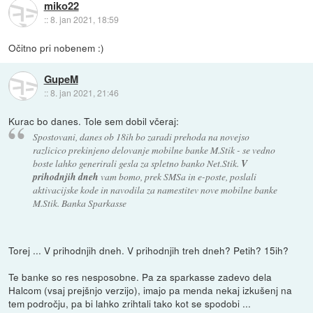
miko22
::
8. jan 2021, 18:59
Očitno pri nobenem :)
GupeM
::
8. jan 2021, 21:46
Kurac bo danes. Tole sem dobil včeraj:
Spostovani, danes ob 18ih bo zaradi prehoda na novejso
razlicico prekinjeno delovanje mobilne banke M.Stik - se vedno
boste lahko generirali gesla za spletno banko Net.Stik.
V
prihodnjih dneh
vam bomo, prek SMSa in e-poste, poslali
aktivacijske kode in navodila za namestitev nove mobilne banke
M.Stik. Banka Sparkasse
Torej ... V prihodnjih dneh. V prihodnjih treh dneh? Petih? 15ih?
Te banke so res nesposobne. Pa za sparkasse zadevo dela
Halcom (vsaj prejšnjo verzijo), imajo pa menda nekaj izkušenj na
tem področju, pa bi lahko zrihtali tako kot se spodobi ...