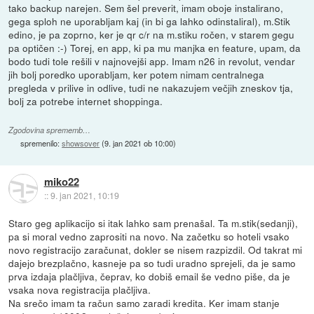
tako backup narejen. Sem šel preverit, imam oboje instalirano,
gega sploh ne uporabljam kaj (in bi ga lahko odinstaliral), m.Stik
edino, je pa zoprno, ker je qr c/r na m.stiku ročen, v starem gegu
pa optičen :-) Torej, en app, ki pa mu manjka en feature, upam, da
bodo tudi tole rešili v najnovejši app. Imam n26 in revolut, vendar
jih bolj poredko uporabljam, ker potem nimam centralnega
pregleda v prilive in odlive, tudi ne nakazujem večjih zneskov tja,
bolj za potrebe internet shoppinga.
Zgodovina sprememb…
spremenilo:
showsover
(
9. jan 2021 ob 10:00
)
miko22
::
9. jan 2021, 10:19
Staro geg aplikacijo si itak lahko sam prenašal. Ta m.stik(sedanji),
pa si moral vedno zaprositi na novo. Na začetku so hoteli vsako
novo registracijo zaračunat, dokler se nisem razpizdil. Od takrat mi
dajejo brezplačno, kasneje pa so tudi uradno sprejeli, da je samo
prva izdaja plačljiva, čeprav, ko dobiš email še vedno piše, da je
vsaka nova registracija plačljiva.
Na srečo imam ta račun samo zaradi kredita. Ker imam stanje