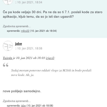
::
10. jan 2021, 18:04
Če pa kode veljajo 30 dni. Pa ne da so ti 7.1. poslali kode za staro
aplikacijo, kljub temu, da so jo isti dan ugasnili?
Zgodovina sprememb…
spremenilo:
miko22
(
10. jan 2021 ob 18:04
)
jabe
::
10. jan 2021, 18:08
Taip4n
je
10. jan 2021 ob 18:03
izjavil
:
Sedaj moram ponovno oddati vlogo za M.Stik in bodo poslali
nove kode. Ah, ja.
nove pošljejo samodejno.
Zgodovina sprememb…
spremenila:
jabe
(
10. jan 2021 ob 18:08
)