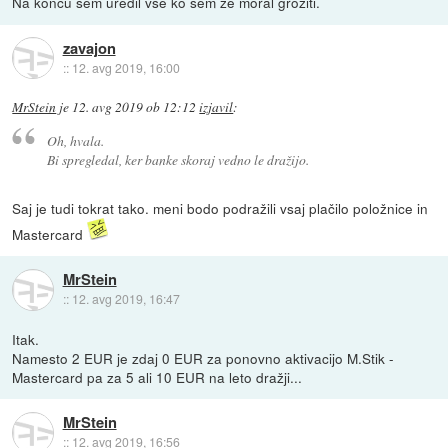
Na koncu sem uredil vse ko sem že moral groziti.
zavajon
::
12. avg 2019, 16:00
MrStein
je
12. avg 2019 ob 12:12
izjavil
:
Oh, hvala.
Bi spregledal, ker banke skoraj vedno le dražijo.
Saj je tudi tokrat tako. meni bodo podražili vsaj plačilo položnice in
Mastercard
MrStein
::
12. avg 2019, 16:47
Itak.
Namesto 2 EUR je zdaj 0 EUR za ponovno aktivacijo M.Stik -
Mastercard pa za 5 ali 10 EUR na leto dražji...
MrStein
::
12. avg 2019, 16:56