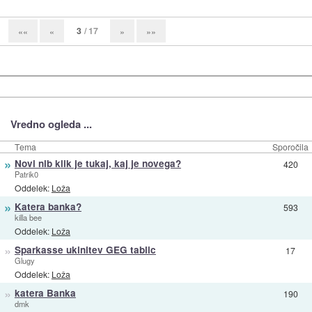
3
/ 17
««
«
»
»»
Vredno ogleda ...
Tema
Sporočila
»
Novi nlb klik je tukaj, kaj je novega?
420
Patrik0
Oddelek:
Loža
»
Katera banka?
593
killa bee
Oddelek:
Loža
»
Sparkasse ukinitev GEG tablic
17
Glugy
Oddelek:
Loža
»
katera Banka
190
dmk