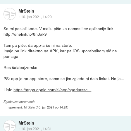
MrStein
::
10. jan 2021, 14:20
So mi poslali kode. V mailu piše za namestitev aplikacije link
http://onelink.to/8n3ak9
Tam pa piše, da app-a še ni na store.
Imajo pa link direktno na APK, kar pa iOS uporabnikom nič ne
pomaga.
Res šalabajzersko.
PS: app je na app store, samo se jim zgleda ni dalo linkat. No ja...
Link:
https://apps.apple.com/si/app/sparkasse...
Zgodovina sprememb…
spremenil:
MrStein
(
10. jan 2021 ob 14:24
)
MrStein
::
10. jan 2021, 14:31