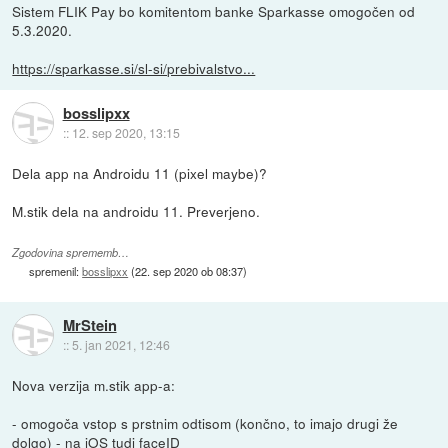
Sistem FLIK Pay bo komitentom banke Sparkasse omogočen od
5.3.2020.
https://sparkasse.si/sl-si/prebivalstvo...
bosslipxx
::
12. sep 2020, 13:15
Dela app na Androidu 11 (pixel maybe)?
M.stik dela na androidu 11. Preverjeno.
Zgodovina sprememb…
spremenil:
bosslipxx
(
22. sep 2020 ob 08:37
)
MrStein
::
5. jan 2021, 12:46
Nova verzija m.stik app-a:
- omogoča vstop s prstnim odtisom (končno, to imajo drugi že
dolgo) - na iOS tudi faceID