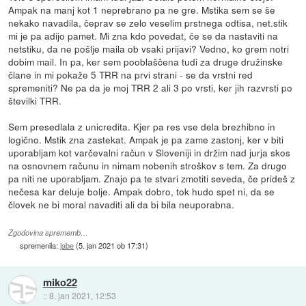
Ampak na manj kot 1 neprebrano pa ne gre. Mstika sem se še
nekako navadila, čeprav se zelo veselim prstnega odtisa, net.stik
mi je pa adijo pamet. Mi zna kdo povedat, če se da nastaviti na
netstiku, da ne pošlje maila ob vsaki prijavi? Vedno, ko grem notri
dobim mail. In pa, ker sem pooblaščena tudi za druge družinske
člane in mi pokaže 5 TRR na prvi strani - se da vrstni red
spremeniti? Ne pa da je moj TRR 2 ali 3 po vrsti, ker jih razvrsti po
številki TRR.
Sem presedlala z unicredita. Kjer pa res vse dela brezhibno in
logično. Mstik zna zastekat. Ampak je pa zame zastonj, ker v biti
uporabljam kot varčevalni račun v Sloveniji in držim nad jurja skos
na osnovnem računu in nimam nobenih stroškov s tem. Za drugo
pa niti ne uporabljam. Znajo pa te stvari zmotiti seveda, če prideš z
nečesa kar deluje bolje. Ampak dobro, tok hudo spet ni, da se
človek ne bi moral navaditi ali da bi bila neuporabna.
Zgodovina sprememb…
spremenila:
jabe
(
5. jan 2021 ob 17:31
)
miko22
::
8. jan 2021, 12:53