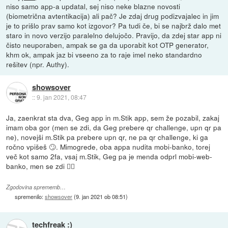
niso samo app-a updatal, sej niso neke blazne novosti
(biometrična avtentikacija) ali pač? Je zdaj drug podizvajalec in jim
je to prišlo prav samo kot izgovor? Pa tudi če, bi se najbrž dalo met
staro in novo verzijo paralelno delujočo. Pravijo, da zdej star app ni
čisto neuporaben, ampak se ga da uporabit kot OTP generator,
khm ok, ampak jaz bi vseeno za to raje imel neko standardno
rešitev (npr. Authy).
showsover
::
9. jan 2021, 08:47
Ja, zaenkrat sta dva, Geg app in m.Stik app, sem že pozabil, zakaj
imam oba gor (men se zdi, da Geg prebere qr challenge, upn qr pa
ne), novejši m.Stik pa prebere upn qr, ne pa qr challenge, ki ga
ročno vpišeš 🙄. Mimogrede, oba appa nudita mobi-banko, torej
več kot samo 2fa, vsaj m.Stik, Geg pa je menda odprl mobi-web-
banko, men se zdi 🤦‍♂️
Zgodovina sprememb…
spremenilo:
showsover
(
9. jan 2021 ob 08:51
)
techfreak :)