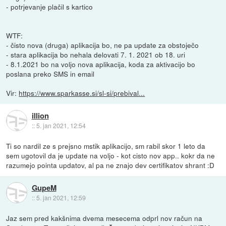
- potrjevanje plačil s kartico
WTF:
- čisto nova (druga) aplikacija bo, ne pa update za obstoječo
- stara aplikacija bo nehala delovati 7. 1. 2021 ob 18. uri
- 8.1.2021 bo na voljo nova aplikacija, koda za aktivacijo bo
poslana preko SMS in email
Vir:
https://www.sparkasse.si/sl-si/prebival...
illion
::
5. jan 2021, 12:54
Ti so nardil ze s prejsno mstik aplikacijo, sm rabil skor 1 leto da
sem ugotovil da je update na voljo - kot cisto nov app.. kokr da ne
razumejo pointa updatov, al pa ne znajo dev certifikatov shrant :D
GupeM
::
5. jan 2021, 12:59
Jaz sem pred kakšnima dvema mesecema odprl nov račun na