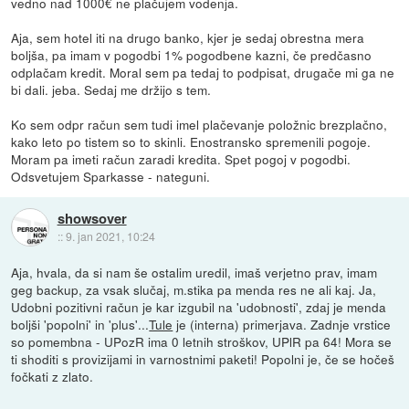
vedno nad 1000€ ne plačujem vodenja.
Aja, sem hotel iti na drugo banko, kjer je sedaj obrestna mera
boljša, pa imam v pogodbi 1% pogodbene kazni, če predčasno
odplačam kredit. Moral sem pa tedaj to podpisat, drugače mi ga ne
bi dali. jeba. Sedaj me držijo s tem.
Ko sem odpr račun sem tudi imel plačevanje položnic brezplačno,
kako leto po tistem so to skinli. Enostransko spremenili pogoje.
Moram pa imeti račun zaradi kredita. Spet pogoj v pogodbi.
Odsvetujem Sparkasse - nateguni.
showsover
::
9. jan 2021, 10:24
Aja, hvala, da si nam še ostalim uredil, imaš verjetno prav, imam
geg backup, za vsak slučaj, m.stika pa menda res ne ali kaj. Ja,
Udobni pozitivni račun je kar izgubil na 'udobnosti', zdaj je menda
boljši 'popolni' in 'plus'...
Tule
je (interna) primerjava. Zadnje vrstice
so pomembna - UPozR ima 0 letnih stroškov, UPlR pa 64! Mora se
ti shoditi s provizijami in varnostnimi paketi! Popolni je, če se hočeš
fočkati z zlato.