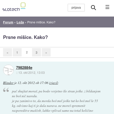
☰
Forum
»
Loža
»
Prsne mišice. Kako?
Prsne mišice. Kako?
2
«
1
3
»
7982884e
::
13. okt 2012, 13:03
Blinder
je
12. okt 2012 ob 17:06
izjavil
:
pač shujšat moraš, pa bodo verjetno šle stran joške. z bildanjem
ne boš nič naredu.
je pa zanimivo to, da morda boš mel joške tut ko boš mel le 55
kg. odvisno kaj ti je dala narava. ne moreš spremenit
razporeditve maščob, lahko vplivaš samo na total količino