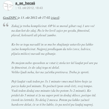
a_se_hecaš
::
13. okt 2012, 18:43
GenZNPC
je
13. okt 2012 ob 17:02
izjavil
:
Zakaj je treba komplicirat. OP bi se moral gibat vsaj 1 uro več
na dan kot do zdaj. Pa če bo lovil zajce po gozdu, fitnesiral,
plaval, kolesaril ali plesal zumbo.
Ko bo se tega navadil in se mu bo shujšanje ustavilo pa lahko
začne komplicirat. Najprej predlagam da telo (srce, ledvice,
pljuča mišice) navadi na gibanje.
Po mojem nebo sposoben se vstat iz stola ter šel laufat pol ure pa
še fitnesirat, če do zdaj tega ni delal.
Veliko ljudi neha, ker na začetku pretirava. Treba je sproti.
Pejt laufat vsak teden po 3x 1 minuto vmes maš hitro hojo za
pavzo kake pol minute. To počneš (pon-sred-čet), svoj tempo.
Vsak teden dodaj eno minuto (da bo potem 3x 2 minuti). Ko
prideš do 5 minut si že na super poti in dodaj sklece, počepe itd.
(torek in četrtek). To delaj 2 mesca. Potem pa lahko začneš
hardcore delat, če se ti bo lublo, če pa nočeš pa laufaj naprej.