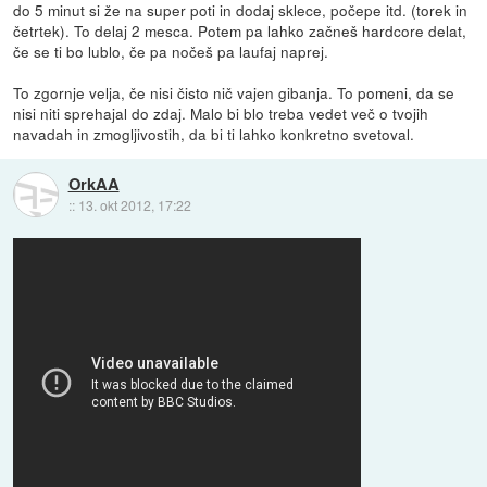
do 5 minut si že na super poti in dodaj sklece, počepe itd. (torek in
četrtek). To delaj 2 mesca. Potem pa lahko začneš hardcore delat,
če se ti bo lublo, če pa nočeš pa laufaj naprej.
To zgornje velja, če nisi čisto nič vajen gibanja. To pomeni, da se
nisi niti sprehajal do zdaj. Malo bi blo treba vedet več o tvojih
navadah in zmogljivostih, da bi ti lahko konkretno svetoval.
OrkAA
::
13. okt 2012, 17:22