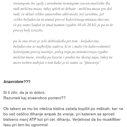
treningom, bo zgolj z aerobnim treningom zraven maččobe šla
tudi mišična masa, tukej sploh ni debate - mišična masa gre dol
tudi, če delaš veliko anaerobne aktivnosti, nič aerobne, ješ
veliko beljakovin in nimaš preveč kaloričnega minusa dnevno.
če pa samo laufaš in imaš namen izgubit 10 ali 20 kil, je pa to še
precej bolj izrazito.
pa še ena stvar je zelo dobrodošla pri tem - beljakovine.
beljakovine so najboljša zadeva, ki te z malo (in kakovostnimi)
kalorijami precej nasitijo, poleg tega pa minimizirajo izgubo
mišične mase. sirotka pa kazein v prahu sta skoraj nuja, tukej ne
more noben nabijat o tem kako je to samo za "fitneserje"
Anaerobne???
Si ti zihr, da je to dobro.
Razumeš kaj anaerobno pomeni??
Ob takem se mu bo mlečna kislina začela kopičit po mišicah, ker ne
bo več celično dihanje ampak že vrenje, pri katerem se sprosti
bistveno manj ATP kot pri cel. dihanju. Verjetnost da bo musklfiber
fasu pri tem bo ogromna!