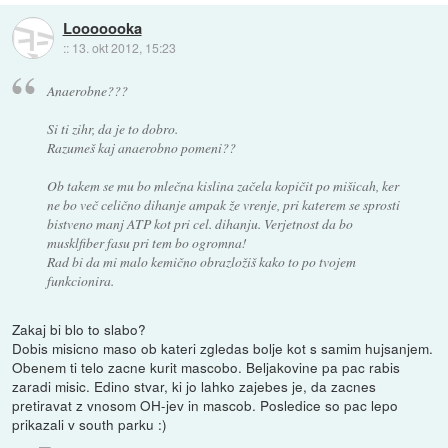
Looooooka
::
13. okt 2012, 15:23
Anaerobne???
Si ti zihr, da je to dobro.
Razumeš kaj anaerobno pomeni??
Ob takem se mu bo mlečna kislina začela kopičit po mišicah, ker
ne bo več celično dihanje ampak že vrenje, pri katerem se sprosti
bistveno manj ATP kot pri cel. dihanju. Verjetnost da bo
musklfiber fasu pri tem bo ogromna!
Rad bi da mi malo kemično obrazložiš kako to po tvojem
funkcionira.
Zakaj bi blo to slabo?
Dobis misicno maso ob kateri zgledas bolje kot s samim hujsanjem.
Obenem ti telo zacne kurit mascobo. Beljakovine pa pac rabis
zaradi misic. Edino stvar, ki jo lahko zajebes je, da zacnes
pretiravat z vnosom OH-jev in mascob. Posledice so pac lepo
prikazali v south parku :)