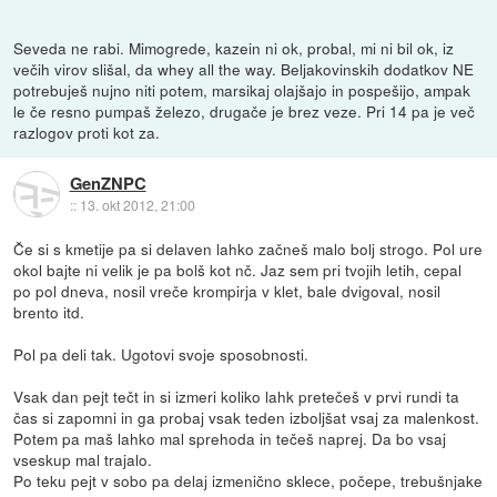
Seveda ne rabi. Mimogrede, kazein ni ok, probal, mi ni bil ok, iz
večih virov slišal, da whey all the way. Beljakovinskih dodatkov NE
potrebuješ nujno niti potem, marsikaj olajšajo in pospešijo, ampak
le če resno pumpaš železo, drugače je brez veze. Pri 14 pa je več
razlogov proti kot za.
GenZNPC
::
13. okt 2012, 21:00
Če si s kmetije pa si delaven lahko začneš malo bolj strogo. Pol ure
okol bajte ni velik je pa bolš kot nč. Jaz sem pri tvojih letih, cepal
po pol dneva, nosil vreče krompirja v klet, bale dvigoval, nosil
brento itd.
Pol pa deli tak. Ugotovi svoje sposobnosti.
Vsak dan pejt tečt in si izmeri koliko lahk pretečeš v prvi rundi ta
čas si zapomni in ga probaj vsak teden izboljšat vsaj za malenkost.
Potem pa maš lahko mal sprehoda in tečeš naprej. Da bo vsaj
vseskup mal trajalo.
Po teku pejt v sobo pa delaj izmenično sklece, počepe, trebušnjake