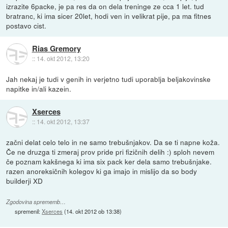
izrazite 6packe, je pa res da on dela treninge ze cca 1 let. tud
bratranc, ki ima sicer 20let, hodi ven in velikrat pije, pa ma fitnes
postavo cist.
Rias Gremory
::
14. okt 2012, 13:20
Jah nekaj je tudi v genih in verjetno tudi uporablja beljakovinske
napitke in/ali kazein.
Xserces
::
14. okt 2012, 13:37
začni delat celo telo in ne samo trebušnjakov. Da se ti napne koža.
Če ne druzga ti zmeraj prov pride pri fizičnih delih :) sploh nevem
če poznam kakšnega ki ima six pack ker dela samo trebušnjake.
razen anoreksičnih kolegov ki ga imajo in mislijo da so body
builderji XD
Zgodovina sprememb…
spremenil:
Xserces
(
14. okt 2012 ob 13:38
)