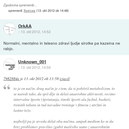
Zgodovina sprememb…
spremenil:
Xserces
(
13. okt 2012 ob 14:48
)
OrkAA
::
13. okt 2012, 14:52
Normalni, mentalno in telesno zdravi ljudje sirotke pa kazeina ne
rabjo.
Unknown_001
::
13. okt 2012, 14:59
7982884e
je
13. okt 2012 ob 13:58
izjavil
:
to je en način. drug način je s tem, da si pohitriš metabolizem. to
se naredi tako, da spiš dlje in delaš anaerobne aktivnosti, recimo
intervalne športe (šprintanja, timski športi ala fuzbal, basket),
treninh tabata in tud navadne treninge v fitnesu z utežmi in
lastno težo.
najboljš pa je seveda delat oba načina. ampak medtem ko se da
brez problemov pravilno zgubit maščobo samo z anaerobnim