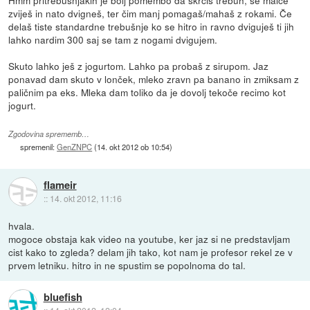
Hmm pritrebušnjakih je bolj pomembo da skrčiš trebuh, se malce
zviješ in nato dvigneš, ter čim manj pomagaš/mahaš z rokami. Če
delaš tiste standardne trebušnje ko se hitro in ravno dviguješ ti jih
lahko nardim 300 saj se tam z nogami dvigujem.
Skuto lahko ješ z jogurtom. Lahko pa probaš z sirupom. Jaz
ponavad dam skuto v lonček, mleko zravn pa banano in zmiksam z
paličnim pa eks. Mleka dam toliko da je dovolj tekoče recimo kot
jogurt.
Zgodovina sprememb…
spremenil:
GenZNPC
(
14. okt 2012 ob 10:54
)
flameir
::
14. okt 2012, 11:16
hvala.
mogoce obstaja kak video na youtube, ker jaz si ne predstavljam
cist kako to zgleda? delam jih tako, kot nam je profesor rekel ze v
prvem letniku. hitro in ne spustim se popolnoma do tal.
bluefish