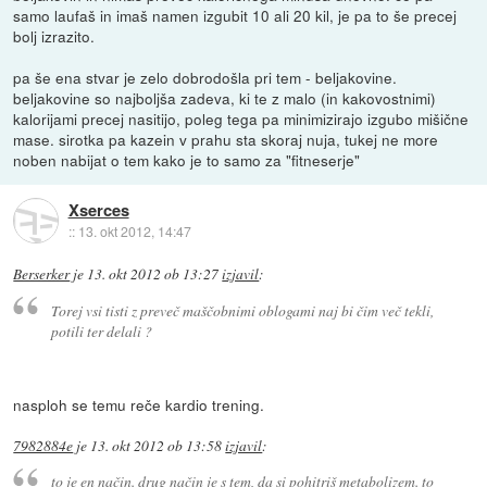
samo laufaš in imaš namen izgubit 10 ali 20 kil, je pa to še precej
bolj izrazito.
pa še ena stvar je zelo dobrodošla pri tem - beljakovine.
beljakovine so najboljša zadeva, ki te z malo (in kakovostnimi)
kalorijami precej nasitijo, poleg tega pa minimizirajo izgubo mišične
mase. sirotka pa kazein v prahu sta skoraj nuja, tukej ne more
noben nabijat o tem kako je to samo za "fitneserje"
Xserces
::
13. okt 2012, 14:47
Berserker
je
13. okt 2012 ob 13:27
izjavil
:
Torej vsi tisti z preveč maščobnimi oblogami naj bi čim več tekli,
potili ter delali ?
nasploh se temu reče kardio trening.
7982884e
je
13. okt 2012 ob 13:58
izjavil
:
to je en način. drug način je s tem, da si pohitriš metabolizem. to