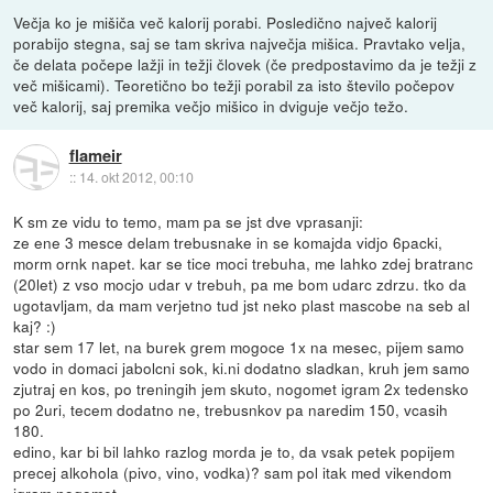
Večja ko je mišiča več kalorij porabi. Posledično največ kalorij
porabijo stegna, saj se tam skriva največja mišica. Pravtako velja,
če delata počepe lažji in težji človek (če predpostavimo da je težji z
več mišicami). Teoretično bo težji porabil za isto število počepov
več kalorij, saj premika večjo mišico in dviguje večjo težo.
flameir
::
14. okt 2012, 00:10
K sm ze vidu to temo, mam pa se jst dve vprasanji:
ze ene 3 mesce delam trebusnake in se komajda vidjo 6packi,
morm ornk napet. kar se tice moci trebuha, me lahko zdej bratranc
(20let) z vso mocjo udar v trebuh, pa me bom udarc zdrzu. tko da
ugotavljam, da mam verjetno tud jst neko plast mascobe na seb al
kaj? :)
star sem 17 let, na burek grem mogoce 1x na mesec, pijem samo
vodo in domaci jabolcni sok, ki.ni dodatno sladkan, kruh jem samo
zjutraj en kos, po treningih jem skuto, nogomet igram 2x tedensko
po 2uri, tecem dodatno ne, trebusnkov pa naredim 150, vcasih
180.
edino, kar bi bil lahko razlog morda je to, da vsak petek popijem
precej alkohola (pivo, vino, vodka)? sam pol itak med vikendom