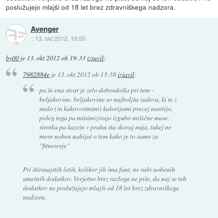
poslužujejo mlajši od 18 let brez zdravniškega nadzora.
Avenger
::
13. okt 2012, 19:50
by00
je
13. okt 2012 ob 19:33
izjavil
:
7982884e
je
13. okt 2012 ob 13:58
izjavil
:
pa še ena stvar je zelo dobrodošla pri tem -
beljakovine. beljakovine so najboljša zadeva, ki te z
malo (in kakovostnimi) kalorijami precej nasitijo,
poleg tega pa minimizirajo izgubo mišične mase.
sirotka pa kazein v prahu sta skoraj nuja, tukej ne
more noben nabijat o tem kako je to samo za
"fitneserje"
Pri
štirinajstih
letih, kolikor jih ima fant, ne rabi nobenih
umetnih dodatkov. Verjetno brez razloga ne piše, da naj se teh
dodatkov ne poslužujejo mlajši od 18 let brez zdravniškega
nadzora.