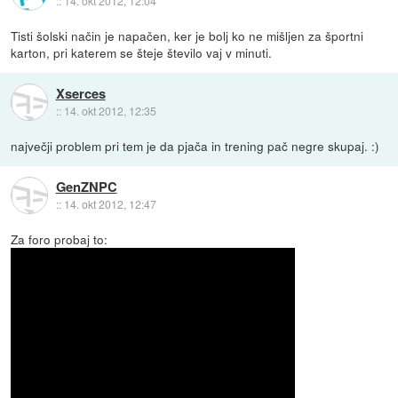
::
14. okt 2012, 12:04
Tisti šolski način je napačen, ker je bolj ko ne mišljen za športni
karton, pri katerem se šteje število vaj v minuti.
Xserces
::
14. okt 2012, 12:35
največji problem pri tem je da pjača in trening pač negre skupaj. :)
GenZNPC
::
14. okt 2012, 12:47
Za foro probaj to: