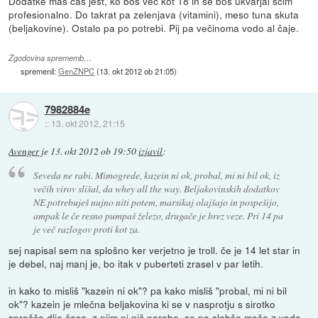
Dodatke maš čas jest, ko boš več kot 18 in se boš ukvarjal sčim
profesionalno. Do takrat pa zelenjava (vitamini), meso tuna skuta
(beljakovine). Ostalo pa po potrebi. Pij pa večinoma vodo al čaje.
Zgodovina sprememb…
spremenil:
GenZNPC
(
13. okt 2012 ob 21:05
)
7982884e
::
13. okt 2012, 21:15
Avenger
je
13. okt 2012 ob 19:50
izjavil
:
Seveda ne rabi. Mimogrede, kazein ni ok, probal, mi ni bil ok, iz
večih virov slišal, da whey all the way. Beljakovinskih dodatkov
NE potrebuješ nujno niti potem, marsikaj olajšajo in pospešijo,
ampak le če resno pumpaš železo, drugače je brez veze. Pri 14 pa
je več razlogov proti kot za.
sej napisal sem na splošno ker verjetno je troll. če je 14 let star in
je debel, naj manj je, bo itak v puberteti zrasel v par letih.
in kako to misliš "kazein ni ok"? pa kako misliš "probal, mi ni bil
ok"? kazein je mlečna beljakovina ki se v nasprotju s sirotko
sprošča dlje časa, z njim ni nič narobe. se pa slabše meša z vodo