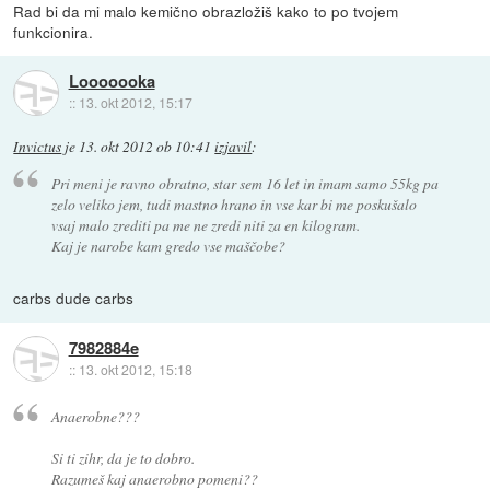
Rad bi da mi malo kemično obrazložiš kako to po tvojem
funkcionira.
Looooooka
::
13. okt 2012, 15:17
Invictus
je
13. okt 2012 ob 10:41
izjavil
:
Pri meni je ravno obratno, star sem 16 let in imam samo 55kg pa
zelo veliko jem, tudi mastno hrano in vse kar bi me poskušalo
vsaj malo zrediti pa me ne zredi niti za en kilogram.
Kaj je narobe kam gredo vse maščobe?
carbs dude carbs
7982884e
::
13. okt 2012, 15:18
Anaerobne???
Si ti zihr, da je to dobro.
Razumeš kaj anaerobno pomeni??