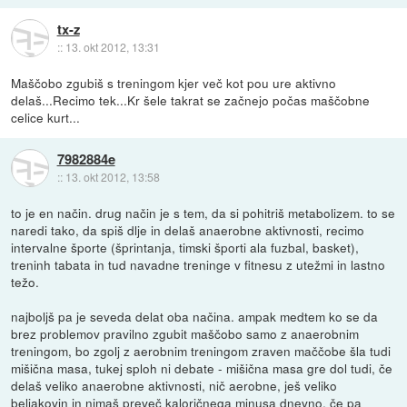
tx-z
::
13. okt 2012, 13:31
Maščobo zgubiš s treningom kjer več kot pou ure aktivno
delaš...Recimo tek...Kr šele takrat se začnejo počas maščobne
celice kurt...
7982884e
::
13. okt 2012, 13:58
to je en način. drug način je s tem, da si pohitriš metabolizem. to se
naredi tako, da spiš dlje in delaš anaerobne aktivnosti, recimo
intervalne športe (šprintanja, timski športi ala fuzbal, basket),
treninh tabata in tud navadne treninge v fitnesu z utežmi in lastno
težo.
najboljš pa je seveda delat oba načina. ampak medtem ko se da
brez problemov pravilno zgubit maščobo samo z anaerobnim
treningom, bo zgolj z aerobnim treningom zraven maččobe šla tudi
mišična masa, tukej sploh ni debate - mišična masa gre dol tudi, če
delaš veliko anaerobne aktivnosti, nič aerobne, ješ veliko
beljakovin in nimaš preveč kaloričnega minusa dnevno. če pa