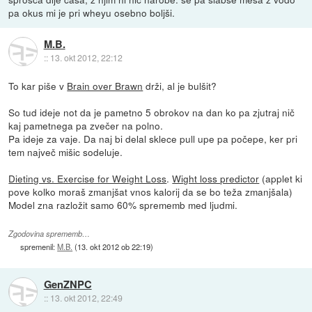
pa okus mi je pri wheyu osebno boljši.
M.B.
::
13. okt 2012, 22:12
To kar piše v
Brain over Brawn
drži, al je bulšit?
So tud ideje not da je pametno 5 obrokov na dan ko pa zjutraj nič
kaj pametnega pa zvečer na polno.
Pa ideje za vaje. Da naj bi delal sklece pull upe pa počepe, ker pri
tem največ mišic sodeluje.
Dieting vs. Exercise for Weight Loss
.
Wight loss predictor
(applet ki
pove kolko moraš zmanjšat vnos kalorij da se bo teža zmanjšala)
Model zna razložit samo 60% sprememb med ljudmi.
Zgodovina sprememb…
spremenil:
M.B.
(
13. okt 2012 ob 22:19
)
GenZNPC
::
13. okt 2012, 22:49