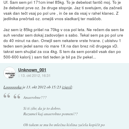
Uf. Sam sem pri 171cm imel 85kg. To je debelost fantič moj. To je
že debelost prve oz. že druge stopnje. Jaz ti svetujem, da začneš
vsak dan tečt vsaj po pol ure , in če se da vsaj v rahel klanec. Z
jedilnika prečrtaš oz. omejiš vnos sladkarij ter maščob.
Jaz sem iz 85kg prišel na 70kg v cca pol leta. Ne rečem da sem še
suh vendar sem dokaj zadovoljen s sabo. Tekal sem pa po pol ure
do 40 minut na dan. Omejil sem nekatere vrste hrane. ( ubistvu 1
teden sem jedel samo rio mare 1X na dan brez nič drugega xD.
takrat sem shujšal za cca 4kg. S tem da sem porabil vsak dan po
500-600 kalorij ) sam tisti teden je bil pa živ pekel...
Unknown_001
::
13. okt 2012, 16:31
Looooooka
je
13. okt 2012 ob 15:23
izjavil
:
Anaerobne???
Si ti zihr, da je to dobro.
Razumeš kaj anaerobno pomeni??
Ob takem se mu bo mlečna kislina začela kopičit po