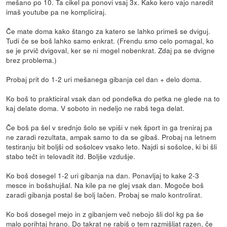
mešano po 10. Ta cikel pa ponovi vsaj 3x. Kako kero vajo naredit
imaš youtube pa ne kompliciraj.
Če mate doma kako štango za katero se lahko primeš se dviguj.
Tudi če se boš lahko samo enkrat. (Frendu smo celo pomagal, ko
se je prvič dvigoval, ker se ni mogel nobenkrat. Zdaj pa se dvigne
brez problema.)
Probaj prit do 1-2 uri mešanega gibanja cel dan + delo doma.
Ko boš to prakticiral vsak dan od pondelka do petka ne glede na to
kaj delate doma. V soboto in nedeljo ne rabš tega delat.
Če boš pa šel v srednjo šolo se vpiši v nek šport in ga treniraj pa
ne zaradi rezultata, ampak samo to da se gibaš. Probaj na letnem
testiranju bit boljši od sošolcev vsako leto. Najdi si sošolce, ki bi šli
stabo tečt in telovadit itd. Boljše vzdušje.
Ko boš dosegel 1-2 uri gibanja na dan. Ponavljaj to kake 2-3
mesce in bošshujšal. Na kile pa ne glej vsak dan. Mogoče boš
zaradi gibanja postal še bolj lačen. Probaj se malo kontrolirat.
Ko boš dosegel mejo in z gibanjem več nebojo šli dol kg pa še
malo porihtaj hrano. Do takrat ne rabiš o tem razmišljat razen, če