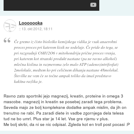
Looooooka
::
13. okt 2012, 18:11
Če gremo iz čisto biološko kemijskega vidika je vsak anaerobni
proces proces pri katerem kisik ne sodeluje. Če pride do tega, se
pri razgradnji C6H12O6 v mitohondriju prične proces vrenja,
pri katerem kot stranski produkt nastane (pa ne ravno alkohol)
mlečna kislina in razmeroma zelo malo ATP (adenozintrifosfat)
2molekule, medtem ko pri celičnem dihanju nastane 48molekul.
Številke ne vem če so točne ampak toliko da imaš predstavo
kakšna razlika je.
Ravno zato sportniki jejo magnezij, kreatin, proteine in omega 3
mascobe. magnezij in kreatin se posebej zaradi tega problema.
Seveda majo ze bolj kompleksne dodatke ampak mislim, da jih on
trenutno ne rabi. Pa zaradi diete in vadbe zgornjega dela telesa
tud ne bo umrl. Plus star je 14 let. Vse gre njemu v plus.
Me bolj skrbi, da ni se nic odpisal. Zgleda kot en troll post pocasi :P