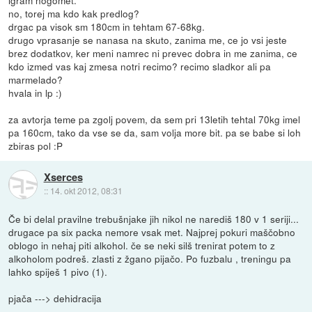
igram nogomet.
no, torej ma kdo kak predlog?
drgac pa visok sm 180cm in tehtam 67-68kg.
drugo vprasanje se nanasa na skuto, zanima me, ce jo vsi jeste
brez dodatkov, ker meni namrec ni prevec dobra in me zanima, ce
kdo izmed vas kaj zmesa notri recimo? recimo sladkor ali pa
marmelado?
hvala in lp :)
za avtorja teme pa zgolj povem, da sem pri 13letih tehtal 70kg imel
pa 160cm, tako da vse se da, sam volja more bit. pa se babe si loh
zbiras pol :P
Xserces
::
14. okt 2012, 08:31
Če bi delal pravilne trebušnjake jih nikol ne narediš 180 v 1 seriji...
drugace pa six packa nemore vsak met. Najprej pokuri maščobno
oblogo in nehaj piti alkohol. če se neki silš trenirat potem to z
alkoholom podreš. zlasti z žgano pijačo. Po fuzbalu , treningu pa
lahko spiješ 1 pivo (1).
pjača ---> dehidracija