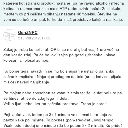
katerem kot stranski produkt nastane (pa ne ravno alkohol) mlečna
kislina in razmeroma zelo malo ATP (adenozintrifosfat) 2molekule,
medtem ko pri celičnem dihanju nastane 48molekul. Številke ne
vem če so točne ampak toliko da imaš predstavo kakšna razlika je.
GenZNPC
::
13. okt 2012, 17:02
Zakaj je treba komplicirat. OP bi se moral gibat vsaj 1 uro več na
dan kot do zdaj. Pa če bo lovil zajce po gozdu, fitnesiral, plaval,
kolesaril ali plesal zumbo.
Ko bo se tega navadil in se mu bo shujšanje ustavilo pa lahko
začne komplicirat. Najprej predlagam da telo (srce, ledvice, pljuča
mišice) navadi na gibanje.
Po mojem nebo sposoben se vstat iz stola ter šel laufat pol ure pa
še fitnesirat, če do zdaj tega ni delal.
Veliko ljudi neha, ker na začetku pretirava. Treba je sproti.
Pejt laufat vsak teden po 3x 1 minuto vmes maš hitro hojo za
pavzo kake pol minute. To počneš (pon-sred-čet), svoj tempo.
Vsak teden dodaj eno minuto (da bo potem 3x 2 minuti). Ko prideš