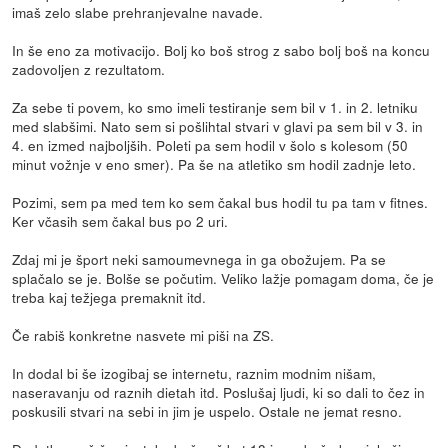
imaš zelo slabe prehranjevalne navade.
In še eno za motivacijo. Bolj ko boš strog z sabo bolj boš na koncu
zadovoljen z rezultatom.
Za sebe ti povem, ko smo imeli testiranje sem bil v 1. in 2. letniku
med slabšimi. Nato sem si pošlihtal stvari v glavi pa sem bil v 3. in
4. en izmed najboljših. Poleti pa sem hodil v šolo s kolesom (50
minut vožnje v eno smer). Pa še na atletiko sm hodil zadnje leto.
Pozimi, sem pa med tem ko sem čakal bus hodil tu pa tam v fitnes.
Ker včasih sem čakal bus po 2 uri.
Zdaj mi je šport neki samoumevnega in ga obožujem. Pa se
splačalo se je. Bolše se počutim. Veliko lažje pomagam doma, če je
treba kaj težjega premaknit itd.
Če rabiš konkretne nasvete mi piši na ZS.
In dodal bi še izogibaj se internetu, raznim modnim nišam,
naseravanju od raznih dietah itd. Poslušaj ljudi, ki so dali to čez in
poskusili stvari na sebi in jim je uspelo. Ostale ne jemat resno.