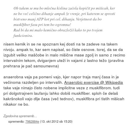
Ob takem se mu bo mlečna kislina začela kopičit po mišicah, ker
ne bo več celično dihanje ampak že vrenje, pri katerem se sprosti
bistveno manj ATP kot pri cel. dihanju. Verjetnost da bo
musklfiber fasu pri tem bo ogromna!
Rad bi da mi malo kemično obrazložiš kako to po tvojem
funkcionira.
nisem kemik in se ne spoznam kej dosti na te zadeve na takem
nivoju. ampak to, kar sem napisal, so čiste osnove. torej, da se da
izgubit veliko maščobe in malo mišične mase zgolj in samo z recimo
intervalnim tekom, dviganjem uteži in vajami z lastno težo (pravilna
prehrana je pač samoumevna)
anaerobna vaja pa pomeni vajo, kjer napor traja manj časa in je
večinoma razdeljen po intervalih.
Anaerobic exercise @ Wikipedia
take vaje nimajo čisto nobene implicitne veze z musklfibrom. tudi
pri dolgotrajnem laufanju lahko dobiš musklfiber. sploh če delaš
kakršnokoli vajo dlje časa (več tednov), musklfibra pri tistih mišicah
nikakor ne bo.
Zgodovina sprememb…
spremenilo:
7982884e
(
13. okt 2012 ob 15:20
)