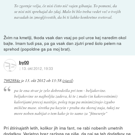
To zgornje velja, če nisi čisto nič vajen gibanja. To pomeni, da
se nisi niti sprehajal do zdaj. Malo bi blo treba vedet več o tvojih
navadah in zmogljivostih, da bi ti lahko konkretno svetoval.
Žvim na kmetiji, tkoda vsak dan vsaj po pol urce kej naredim okol
bajte. Imam tudi psa, pa ga vsak dan zjutri pred šolo pelem na
sprehod (popoldne ga pa moj brat).
by00
::
13. okt 2012, 19:33
7982884e
je
13. okt 2012 ob 13:58
izjavil
:
pa še ena stvar je zelo dobrodošla pri tem - beljakovine.
beljakovine so najboljša zadeva, ki te z malo (in kakovostnimi)
kalorijami precej nasitijo, poleg tega pa minimizirajo izgubo
mišične mase. sirotka pa kazein v prahu sta skoraj nuja, tukej ne
more noben nabijat o tem kako je to samo za "fitneserje"
Pri
letih, kolikor jih ima fant, ne rabi nobenih umetnih
štirinajstih
dodatkov. Verjetno brez razloga ne piše, da naj se teh dodatkov ne