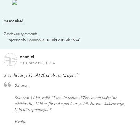
beefcake!
Zgodovina sprememb…
spremenilo:
Looooooka
(
13. okt 2012 ob 15:24
)
draciel
::
13. okt 2012, 15:54
a_se_hecaš
je
12. okt 2012 ob 16:42
izjavil
:
Zdravo.
Star sem 14 let, velik 174cm in tehtam 87kg. Imam joške (ne
mišičastih), ki bi se jih rad v pol leta znebil. Poznate kakšne vaje,
ki bi hitro pomagale?
Hvala.