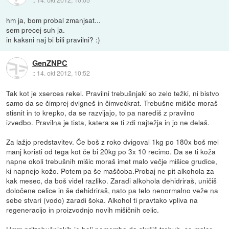
hm ja, bom probal zmanjsat...
sem precej suh ja.
in kaksni naj bi bili pravilni? :)
GenZNPC
::
14. okt 2012, 10:52
Tak kot je xserces rekel. Pravilni trebušnjaki so zelo težki, ni bistvo
samo da se čimprej dvigneš in čimvečkrat. Trebušne mišiče moraš
stisnit in to krepko, da se razvijajo, to pa narediš z pravilno
izvedbo. Pravilna je tista, katera se ti zdi najtežja in jo ne delaš.
Za lažjo predstavitev. Če boš z roko dvigoval 1kg po 180x boš mel
manj koristi od tega kot če bi 20kg po 3x 10 recimo. Da se ti koža
napne okoli trebušnih mišic moraš imet malo večje mišice grudice,
ki napnejo kožo. Potem pa še maščoba.Probaj ne pit alkohola za
kak mesec, da boš videl razliko. Zaradi alkohola dehidriraš, uničiš
določene celice in še dehidriraš, nato pa telo nenormalno veže na
sebe stvari (vodo) zaradi šoka. Alkohol ti pravtako vpliva na
regeneracijo in proizvodnjo novih mišičnih celic.