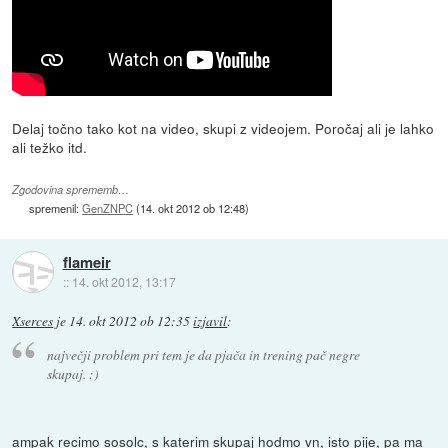
Delaj točno tako kot na video, skupi z videojem. Poročaj ali je lahko
ali težko itd.
Zgodovina sprememb…
spremenil:
GenZNPC
(
14. okt 2012 ob 12:48
)
flameir
::
14. okt 2012, 13:17
Xserces
je
14. okt 2012 ob 12:35
izjavil
:
največji problem pri tem je da pjača in trening pač negre
skupaj. :)
ampak recimo sosolc, s katerim skupaj hodmo vn, isto pije, pa ma