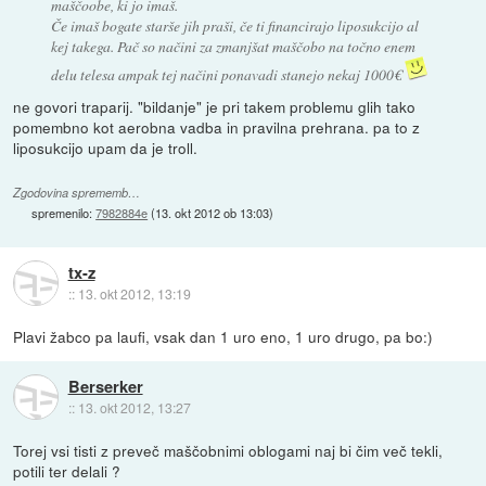
maščoobe, ki jo imaš.
Če imaš bogate starše jih praši, če ti financirajo liposukcijo al
kej takega. Pač so načini za zmanjšat maščobo na točno enem
delu telesa ampak tej načini ponavadi stanejo nekaj 1000€
ne govori traparij. "bildanje" je pri takem problemu glih tako
pomembno kot aerobna vadba in pravilna prehrana. pa to z
liposukcijo upam da je troll.
Zgodovina sprememb…
spremenilo:
7982884e
(
13. okt 2012 ob 13:03
)
tx-z
::
13. okt 2012, 13:19
Plavi žabco pa laufi, vsak dan 1 uro eno, 1 uro drugo, pa bo:)
Berserker
::
13. okt 2012, 13:27
Torej vsi tisti z preveč maščobnimi oblogami naj bi čim več tekli,
potili ter delali ?