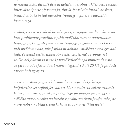
se naredi tako, da spiš dlje in delaš anaerobne aktivnosti, recimo
intervalne športe (šprintanja, timski športi ala fuzbal, basket),
treninh tabata in tud navadne treninge v fitnesu z utežmi in
lastno težo.
najboljš pa je seveda delat oba načina. ampak medtem ko se da
brez problemov pravilno zgubit maščobo samo z anaerobnim
treningom, bo zgolj z aerobnim treningom zraven maččobe šla
tudi mišična masa, tukej sploh ni debate - mišična masa gre dol
tudi, če delaš veliko anaerobne aktivnosti, nič aerobne, ješ
veliko beljakovin in nimaš preveč kaloričnega minusa dnevno.
če pa samo laufaš in imaš namen izgubit 10 ali 20 kil, je pa to še
precej bolj izrazito.
pa še ena stvar je zelo dobrodošla pri tem - beljakovine.
beljakovine so najboljša zadeva, ki te z malo (in kakovostnimi)
kalorijami precej nasitijo, poleg tega pa minimizirajo izgubo
mišične mase. sirotka pa kazein v prahu sta skoraj nuja, tukej ne
more noben nabijat o tem kako je to samo za "fitneserje"
podpis.