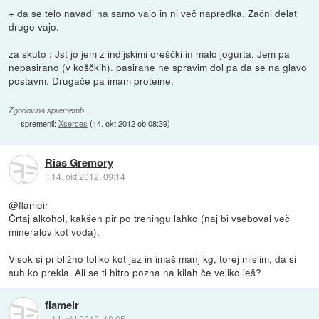
+ da se telo navadi na samo vajo in ni več napredka. Začni delat
drugo vajo.
za skuto : Jst jo jem z indijskimi oreščki in malo jogurta. Jem pa
nepasirano (v koščkih). pasirane ne spravim dol pa da se na glavo
postavm. Drugače pa imam proteine.
Zgodovina sprememb…
spremenil:
Xserces
(
14. okt 2012 ob 08:39
)
Rias Gremory
::
14. okt 2012, 09:14
@flameir
Črtaj alkohol, kakšen pir po treningu lahko (naj bi vseboval več
mineralov kot voda).
Visok si približno toliko kot jaz in imaš manj kg, torej mislim, da si
suh ko prekla. Ali se ti hitro pozna na kilah če veliko ješ?
flameir
::
14. okt 2012, 10:05