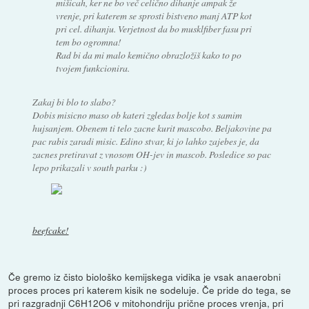
mišicah, ker ne bo več celično dihanje ampak že
vrenje, pri katerem se sprosti bistveno manj ATP kot
pri cel. dihanju. Verjetnost da bo musklfiber fasu pri
tem bo ogromna!
Rad bi da mi malo kemično obrazložiš kako to po
tvojem funkcionira.
Zakaj bi blo to slabo?
Dobis misicno maso ob kateri zgledas bolje kot s samim
hujsanjem. Obenem ti telo zacne kurit mascobo. Beljakovine pa
pac rabis zaradi misic. Edino stvar, ki jo lahko zajebes je, da
zacnes pretiravat z vnosom OH-jev in mascob. Posledice so pac
lepo prikazali v south parku :)
beefcake!
Če gremo iz čisto biološko kemijskega vidika je vsak anaerobni
proces proces pri katerem kisik ne sodeluje. Če pride do tega, se
pri razgradnji C6H12O6 v mitohondriju prične proces vrenja, pri