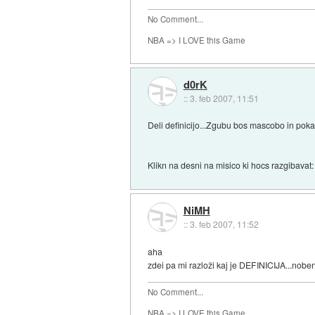
No Comment...
NBA => I LOVE this Game
d0rK
::
3. feb 2007, 11:51
Deli definicijo...Zgubu bos mascobo in pok
Klikn na desni na misico ki hocs razgibavat
NiMH
::
3. feb 2007, 11:52
aha
zdei pa mi razloži kaj je DEFINICIJA...nobe
No Comment...
NBA => I LOVE this Game