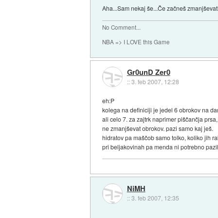
Aha...Sam nekaj še...Če začneš zmanjševati 
No Comment...
NBA => I LOVE this Game
Gr0unD Zer0
::
3. feb 2007, 12:28
eh:P
kolega na definiciji je jedel 6 obrokov na d
ali celo 7. za zajtrk naprimer piščančja prsa
ne zmanjševat obrokov. pazi samo kaj ješ.
hidratov pa maščob samo tolko, koliko jih 
pri beljakovinah pa menda ni potrebno pazih
NiMH
::
3. feb 2007, 12:35