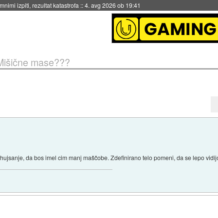
eto za večkratno uporabo
::
4. avg 2026 ob 19:41
 Mišične mase???
je hujsanje, da bos imel cim manj maščobe. Zdefinirano telo pomeni, da se lepo vidijo