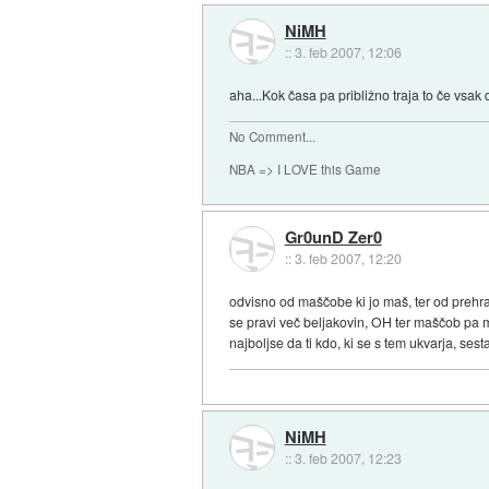
NiMH
::
3. feb 2007, 12:06
aha...Kok časa pa približno traja to če vsak
No Comment...
NBA => I LOVE this Game
Gr0unD Zer0
::
3. feb 2007, 12:20
odvisno od maščobe ki jo maš, ter od prehra
se pravi več beljakovin, OH ter maščob pa 
najboljse da ti kdo, ki se s tem ukvarja, sesta
NiMH
::
3. feb 2007, 12:23