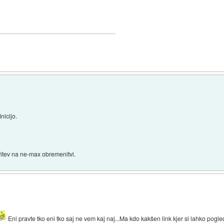
nicijo.
ovitev na ne-max obremenitvi.
Eni pravte tko eni tko saj ne vem kaj naj...Ma kdo kakšen link kjer si lahko po