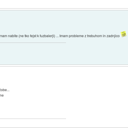
m nabite (ne tko fejst k fuzbalerji) ... Imam probleme z trebuhom in zadnjico
čobe...
ane