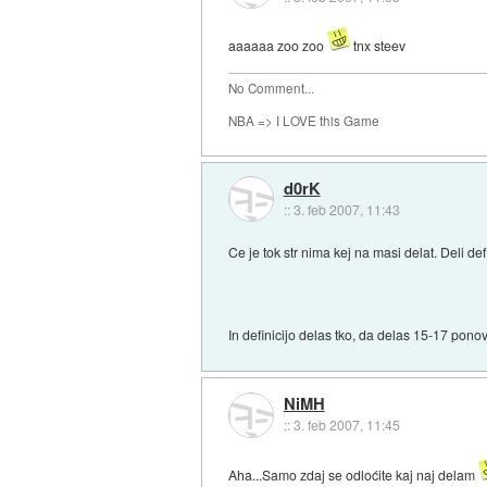
aaaaaa zoo zoo
tnx steev
No Comment...
NBA => I LOVE this Game
d0rK
::
3. feb 2007, 11:43
Ce je tok str nima kej na masi delat. Deli defi
In definicijo delas tko, da delas 15-17 pon
NiMH
::
3. feb 2007, 11:45
Aha...Samo zdaj se odloćite kaj naj delam