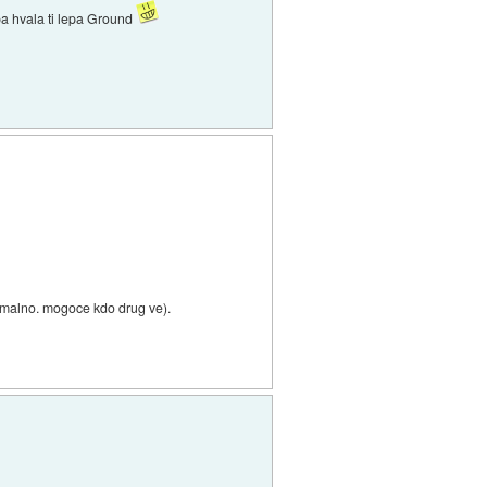
 pa hvala ti lepa Ground
timalno. mogoce kdo drug ve).