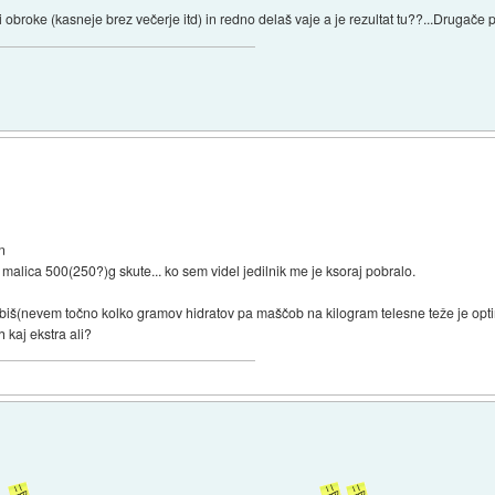
obroke (kasneje brez večerje itd) in redno delaš vaje a je rezultat tu??...Drugače
an
, malica 500(250?)g skute... ko sem videl jedilnik me je ksoraj pobralo.
rabiš(nevem točno kolko gramov hidratov pa maščob na kilogram telesne teže je op
 kaj ekstra ali?