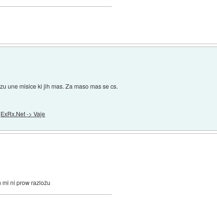
azu une misice ki jih mas. Za maso mas se cs.
:
ExRx.Net -> Vaje
n mi ni prow razložu