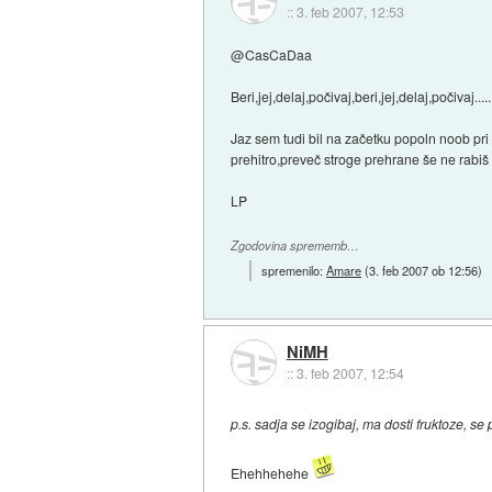
::
3. feb 2007, 12:53
@CasCaDaa
Beri,jej,delaj,počivaj,beri,jej,delaj,počivaj.....
Jaz sem tudi bil na začetku popoln noob pri
prehitro,preveč stroge prehrane še ne rabiš 
LP
Zgodovina sprememb…
spremenilo:
Amare
(
3. feb 2007 ob 12:56
)
NiMH
::
3. feb 2007, 12:54
p.s. sadja se izogibaj, ma dosti fruktoze, s
Ehehhehehe