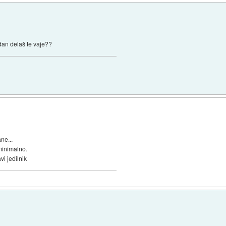
 dan delaš te vaje??
ne...
minimalno.
vi jedilnik