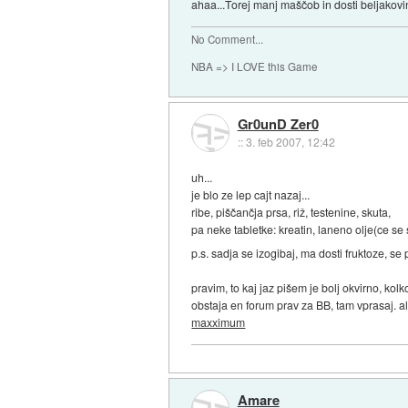
ahaa...Torej manj maščob in dosti beljakov
No Comment...
NBA => I LOVE this Game
Gr0unD Zer0
::
3. feb 2007, 12:42
uh...
je blo ze lep cajt nazaj...
ribe, piščančja prsa, riž, testenine, skuta,
pa neke tabletke: kreatin, laneno olje(ce s
p.s. sadja se izogibaj, ma dosti fruktoze, s
pravim, to kaj jaz pišem je bolj okvirno, kol
obstaja en forum prav za BB, tam vprasaj. ali
maxximum
Amare