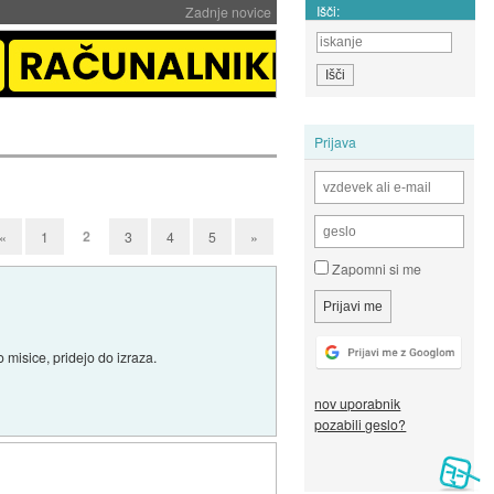
Išči:
Zadnje novice
Prijava
2
«
1
3
4
5
»
Zapomni si me
 misice, pridejo do izraza.
nov uporabnik
pozabili geslo?