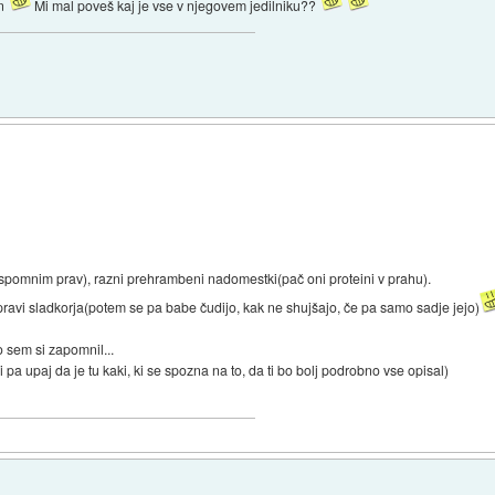
in
Mi mal poveš kaj je vse v njegovem jedilniku??
e spomnim prav), razni prehrambeni nadomestki(pač oni proteini v prahu).
e pravi sladkorja(potem se pa babe čudijo, kak ne shujšajo, če pa samo sadje jejo)
ko sem si zapomnil...
 pa upaj da je tu kaki, ki se spozna na to, da ti bo bolj podrobno vse opisal)