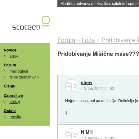
Evropska vesoljska agencija razvija svojo rak
Forum
»
Loža
»
Pridobivanje
Novice
Pridobivanje Mišične mase???
arhiv
Forum
mali oglasi
teme zadnjih 24h
steev
Članki
::
3. feb 2007, 11:03
Zaposlitve
Najprej masa, pol pa definicija. Definicija 
brskaj
Ostalo
:|
pravila
NiMH
::
3. feb 2007, 11:05