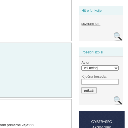
Hitre funkcije
seznam tem
Posebni izpisi
Avtor:
Ključna beseda:
gledam primerne vaje???