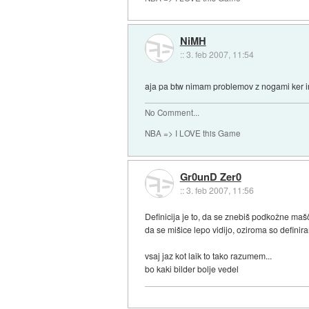
NiMH
::
3. feb 2007, 11:54
aja pa btw nimam problemov z nogami ker ima
No Comment...
NBA => I LOVE this Game
Gr0unD Zer0
::
3. feb 2007, 11:56
Definicija je to, da se znebiš podkožne maš
da se mišice lepo vidijo, oziroma so definir
vsaj jaz kot laik to tako razumem...
bo kaki bilder bolje vedel