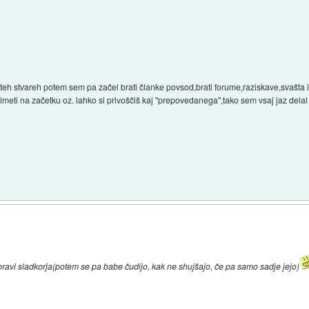
 teh stvareh potem sem pa začel brati članke povsod,brati forume,raziskave,svašta
imeti na začetku oz. lahko si privoščiš kaj "prepovedanega",tako sem vsaj jaz delal
e pravi sladkorja(potem se pa babe čudijo, kak ne shujšajo, če pa samo sadje jejo)