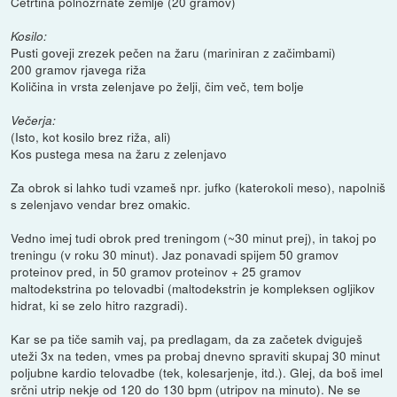
Četrtina polnozrnate žemlje (20 gramov)
Kosilo:
Pusti goveji zrezek pečen na žaru (mariniran z začimbami)
200 gramov rjavega riža
Količina in vrsta zelenjave po želji, čim več, tem bolje
Večerja:
(Isto, kot kosilo brez riža, ali)
Kos pustega mesa na žaru z zelenjavo
Za obrok si lahko tudi vzameš npr. jufko (katerokoli meso), napolniš
s zelenjavo vendar brez omakic.
Vedno imej tudi obrok pred treningom (~30 minut prej), in takoj po
treningu (v roku 30 minut). Jaz ponavadi spijem 50 gramov
proteinov pred, in 50 gramov proteinov + 25 gramov
maltodekstrina po telovadbi (maltodekstrin je kompleksen ogljikov
hidrat, ki se zelo hitro razgradi).
Kar se pa tiče samih vaj, pa predlagam, da za začetek dviguješ
uteži 3x na teden, vmes pa probaj dnevno spraviti skupaj 30 minut
poljubne kardio telovadbe (tek, kolesarjenje, itd.). Glej, da boš imel
srčni utrip nekje od 120 do 130 bpm (utripov na minuto). Ne se