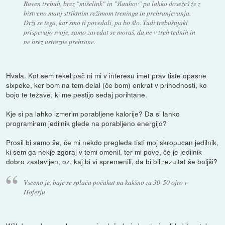
Raven trebuh, brez "mišelink" in "šlauhov" pa lahko dosežeš že z
bistveno manj striktnim režimom treninga in prehranjevanja.
Drži se tega, kar smo ti povedali, pa bo šlo. Tudi trebušnjaki
prispevajo svoje, samo zavedat se moraš, da ne v treh tednih in
ne brez ustrezne prehrane.
Hvala. Kot sem rekel pač ni mi v interesu imet prav tiste opasne
sixpeke, ker bom na tem delal (če bom) enkrat v prihodnosti, ko
bojo te težave, ki me pestijo sedaj porihtane.
Kje si pa lahko izmerim porabljene kalorije? Da si lahko
programiram jedilnik glede na porabljeno energijo?
Prosil bi samo še, če mi nekdo pregleda tisti moj skropucan jedilnik,
ki sem ga nekje zgoraj v temi omenil, ter mi pove, če je jedilnik
dobro zastavljen, oz. kaj bi vi spremenili, da bi bil rezultat še boljši?
Vseeno je, baje se splača počakat na kakšno za 30-50 ojro v
Hoferju