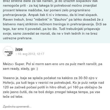
Brez striktne diete za tak namen, je do izrazitih sixpackov itak
nemogoče priti - za kaj takega bi potreboval močno zmanjšat
procent telesne maščobe, kar pomeni zelo programirano
prehranjevanje. Ampak itak ti ni v interesu, da bi imel sixpack.
Raven trebuh, brez "mišelink" in "šlauhov" pa lahko dosežeš že z
bistveno manj striktnim režimom treninga in prehranjevanja. Drži se
tega, kar smo ti povedali, pa bo šlo. Tudi trebušnjaki prispevajo
svoje, samo zavedat se moraš, da ne v treh tednih in ne brez
ustrezne prehrane.
jype
::
10. avg 2012, 12:17
Meizu> Super. Pol si morm sam eno uro za pulz merit naročit, pa
sem ready, stady, go :)
Vseeno je, baje se splača počakat na kakšno za 30-50 ojro v
Hoferju, pa tudi tega v resnici ne potrebuješ. Ko je pulz nekje nad
120 se začneš počasi potiti in hitro dihati, pri 160 pa običajno že
zelo jasno čutiš, da ne boš dolgo zmogel takega tempa, pa vse
teče od tebe.
Zgodovina sprememb…