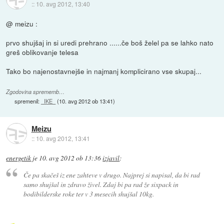
::
10. avg 2012, 13:40
@ meizu :
prvo shujšaj in si uredi prehrano ......če boš želel pa se lahko nato
greš oblikovanje telesa
Tako bo najenostavnejše in najmanj komplicirano vse skupaj...
Zgodovina sprememb…
spremenil:
_IKE_
(
10. avg 2012 ob 13:41
)
Meizu
::
10. avg 2012, 13:41
energetik
je
10. avg 2012 ob 13:36
izjavil
:
Če pa skačeš iz ene zahteve v drugo. Najprej si napisal, da bi rad
samo shujšal in zdravo živel. Zdaj bi pa rad že sixpack in
bodibilderske roke ter v 3 mesecih shujšal 10kg.