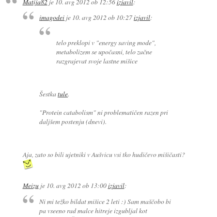
Matija82
je
10. avg 2012 ob 12:56
izjavil
:
imagodei
je
10. avg 2012 ob 10:27
izjavil
:
telo preklopi v "energy saving mode",
metabolizem se upočasni, telo začne
razgrajevat svoje lastne mišice
Šestka
tule
.
"Protein catabolism" ni problematičen razen pri
daljšem postenju (dnevi).
Aja, zato so bili ujetniki v Aušvicu vsi tko hudičevo mišičasti?
Meizu
je
10. avg 2012 ob 13:00
izjavil
:
Ni mi težko bildat mišice 2 leti :) Sam maščobo bi
pa vseeno rad malce hitreje izgubljal kot