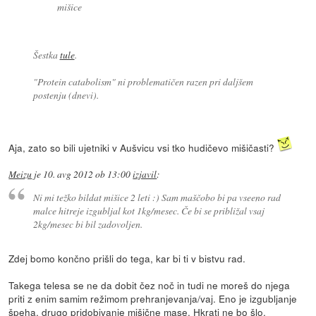
mišice
Šestka
tule
.
"Protein catabolism" ni problematičen razen pri daljšem
postenju (dnevi).
Aja, zato so bili ujetniki v Aušvicu vsi tko hudičevo mišičasti?
Meizu
je
10. avg 2012 ob 13:00
izjavil
:
Ni mi težko bildat mišice 2 leti :) Sam maščobo bi pa vseeno rad
malce hitreje izgubljal kot 1kg/mesec. Če bi se približal vsaj
2kg/mesec bi bil zadovoljen.
Zdej bomo končno prišli do tega, kar bi ti v bistvu rad.
Takega telesa se ne da dobit čez noč in tudi ne moreš do njega
priti z enim samim režimom prehranjevanja/vaj. Eno je izgubljanje
špeha, drugo pridobivanje mišične mase. Hkrati ne bo šlo.