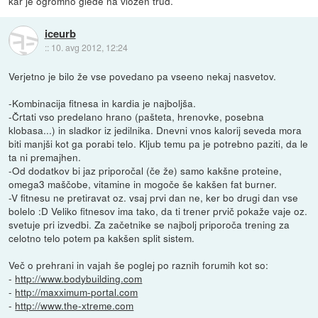
kar je ogromno glede na vložen trud.
iceurb
::
10. avg 2012, 12:24
Verjetno je bilo že vse povedano pa vseeno nekaj nasvetov.
-Kombinacija fitnesa in kardia je najboljša.
-Črtati vso predelano hrano (pašteta, hrenovke, posebna
klobasa...) in sladkor iz jedilnika. Dnevni vnos kalorij seveda mora
biti manjši kot ga porabi telo. Kljub temu pa je potrebno paziti, da le
ta ni premajhen.
-Od dodatkov bi jaz priporočal (če že) samo kakšne proteine,
omega3 maščobe, vitamine in mogoče še kakšen fat burner.
-V fitnesu ne pretiravat oz. vsaj prvi dan ne, ker bo drugi dan vse
bolelo :D Veliko fitnesov ima tako, da ti trener prvič pokaže vaje oz.
svetuje pri izvedbi. Za začetnike se najbolj priporoča trening za
celotno telo potem pa kakšen split sistem.
Več o prehrani in vajah še poglej po raznih forumih kot so:
-
http://www.bodybuilding.com
-
http://maxximum-portal.com
-
http://www.the-xtreme.com