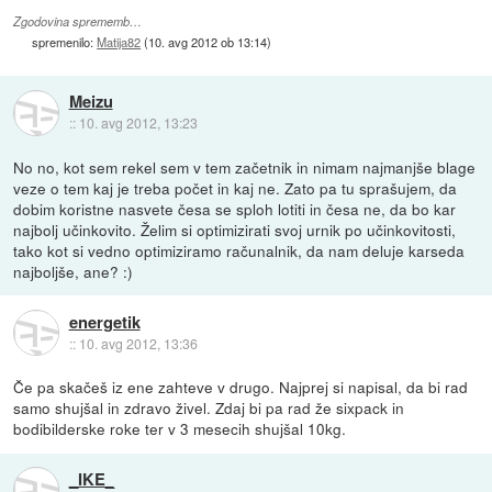
Zgodovina sprememb…
spremenilo:
Matija82
(
10. avg 2012 ob 13:14
)
Meizu
::
10. avg 2012, 13:23
No no, kot sem rekel sem v tem začetnik in nimam najmanjše blage
veze o tem kaj je treba počet in kaj ne. Zato pa tu sprašujem, da
dobim koristne nasvete česa se sploh lotiti in česa ne, da bo kar
najbolj učinkovito. Želim si optimizirati svoj urnik po učinkovitosti,
tako kot si vedno optimiziramo računalnik, da nam deluje karseda
najboljše, ane? :)
energetik
::
10. avg 2012, 13:36
Če pa skačeš iz ene zahteve v drugo. Najprej si napisal, da bi rad
samo shujšal in zdravo živel. Zdaj bi pa rad že sixpack in
bodibilderske roke ter v 3 mesecih shujšal 10kg.
_IKE_