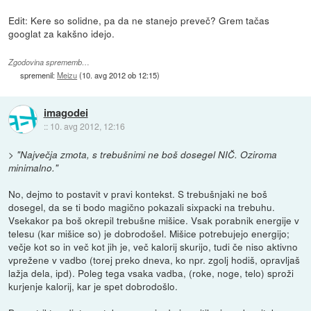
Edit: Kere so solidne, pa da ne stanejo preveč? Grem tačas
googlat za kakšno idejo.
Zgodovina sprememb…
spremenil:
Meizu
(
10. avg 2012 ob 12:15
)
imagodei
::
10. avg 2012, 12:16
>
"Največja zmota, s trebušnimi ne boš dosegel NIČ. Oziroma
minimalno."
No, dejmo to postavit v pravi kontekst. S trebušnjaki ne boš
dosegel, da se ti bodo magično pokazali sixpacki na trebuhu.
Vsekakor pa boš okrepil trebušne mišice. Vsak porabnik energije v
telesu (kar mišice so) je dobrodošel. Mišice potrebujejo energijo;
večje kot so in več kot jih je, več kalorij skurijo, tudi če niso aktivno
vprežene v vadbo (torej preko dneva, ko npr. zgolj hodiš, opravljaš
lažja dela, ipd). Poleg tega vsaka vadba, (roke, noge, telo) sproži
kurjenje kalorij, kar je spet dobrodošlo.