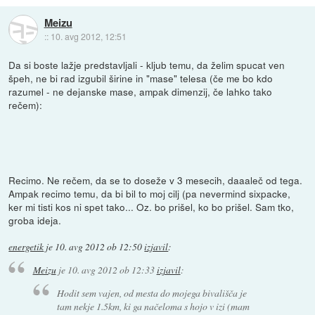
Meizu
::
10. avg 2012, 12:51
Da si boste lažje predstavljali - kljub temu, da želim spucat ven
špeh, ne bi rad izgubil širine in "mase" telesa (če me bo kdo
razumel - ne dejanske mase, ampak dimenzij, če lahko tako
rečem):
Recimo. Ne rečem, da se to doseže v 3 mesecih, daaaleč od tega.
Ampak recimo temu, da bi bil to moj cilj (pa nevermind sixpacke,
ker mi tisti kos ni spet tako... Oz. bo prišel, ko bo prišel. Sam tko,
groba ideja.
energetik
je
10. avg 2012 ob 12:50
izjavil
:
Meizu
je
10. avg 2012 ob 12:33
izjavil
:
Hodit sem vajen, od mesta do mojega bivališča je
tam nekje 1.5km, ki ga načeloma s hojo v izi (mam