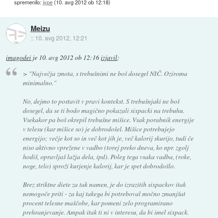
spremenilo:
jype
(
10. avg 2012 ob 12:18
)
Meizu
::
10. avg 2012, 12:21
imagodei
je
10. avg 2012 ob 12:16
izjavil
:
>
"Največja zmota, s trebušnimi ne boš dosegel NIČ. Oziroma
minimalno."
No, dejmo to postavit v pravi kontekst. S trebušnjaki ne boš
dosegel, da se ti bodo magično pokazali sixpacki na trebuhu.
Vsekakor pa boš okrepil trebušne mišice. Vsak porabnik energije
v telesu (kar mišice so) je dobrodošel. Mišice potrebujejo
energijo; večje kot so in več kot jih je, več kalorij skurijo, tudi če
niso aktivno vprežene v vadbo (torej preko dneva, ko npr. zgolj
hodiš, opravljaš lažja dela, ipd). Poleg tega vsaka vadba, (roke,
noge, telo) sproži kurjenje kalorij, kar je spet dobrodošlo.
Brez striktne diete za tak namen, je do izrazitih sixpackov itak
nemogoče priti - za kaj takega bi potreboval močno zmanjšat
procent telesne maščobe, kar pomeni zelo programirano
prehranjevanje. Ampak itak ti ni v interesu, da bi imel sixpack.