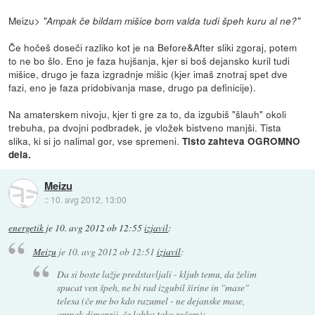
Meizu>
"Ampak če bildam mišice bom valda tudi špeh kuru al ne?"
Če hočeš doseči razliko kot je na Before&After sliki zgoraj, potem
to ne bo šlo. Eno je faza hujšanja, kjer si boš dejansko kuril tudi
mišice, drugo je faza izgradnje mišic (kjer imaš znotraj spet dve
fazi, eno je faza pridobivanja mase, drugo pa definicije).
Na amaterskem nivoju, kjer ti gre za to, da izgubiš "šlauh" okoli
trebuha, pa dvojni podbradek, je vložek bistveno manjši. Tista
slika, ki si jo nalimal gor, vse spremeni.
Tisto zahteva OGROMNO
dela.
Meizu
::
10. avg 2012, 13:00
energetik
je
10. avg 2012 ob 12:55
izjavil
:
Meizu
je
10. avg 2012 ob 12:51
izjavil
:
Da si boste lažje predstavljali - kljub temu, da želim
spucat ven špeh, ne bi rad izgubil širine in "mase"
telesa (če me bo kdo razumel - ne dejanske mase,
ampak dimenzij, če lahko tako rečem):