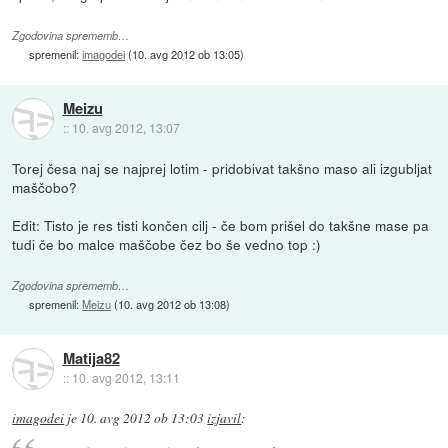
Zgodovina sprememb…
spremenil:
imagodei
(
10. avg 2012 ob 13:05
)
Meizu
::
10. avg 2012, 13:07
Torej česa naj se najprej lotim - pridobivat takšno maso ali izgubljat
maščobo?
Edit: Tisto je res tisti končen cilj - če bom prišel do takšne mase pa
tudi če bo malce maščobe čez bo še vedno top :)
Zgodovina sprememb…
spremenil:
Meizu
(
10. avg 2012 ob 13:08
)
Matija82
::
10. avg 2012, 13:11
imagodei
je
10. avg 2012 ob 13:03
izjavil
: