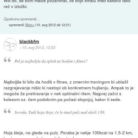
Will do, se bom malce pozanimal, če bojo kmalu imeli kakšno tako
reč v izložbi.
Zgodovina sprememb…
spremenil:
Meizu
(
10. avg 2012 ob 12:21
)
blackbfm
::
10. avg 2012, 12:22
Pol je najboljše da sploh ne hodim v fitnes?
bi bilo da hodiš v fitnes, z zmernim treningom bi ublažil
Najboljše
razgrajevanje mišic ki nastopi ob konkretnem hujšanju. Ampak to je
mogoče že pretiravanje v nek optimalni ritem. Najprej začni s
kolesom oz. čem podobnim pa počasi stopnjuj, kakor ti sede.
Seveda. Tudi hoja šteje, če le imaš pulz nad okoli 130.
Hoja šteje, ne glede na pulz. Poraba je nekje 100kcal na 1.5-2 km,