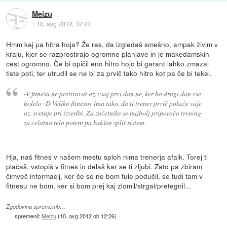
Meizu
::
10. avg 2012, 12:24
Hmm kaj pa hitra hoja? Že res, da izgledaš smešno, ampak živim v
kraju, kjer se razprostirajo ogromne planjave in je makedamskih
cest ogromno. Če bi opičil eno hitro hojo bi garant lahko zmazal
tiste poti, ter utrudil se ne bi za prvič tako hitro kot pa če bi tekel.
-V fitnesu ne pretiravat oz. vsaj prvi dan ne, ker bo drugi dan vse
bolelo :D Veliko fitnesov ima tako, da ti trener prvič pokaže vaje
oz. svetuje pri izvedbi. Za začetnike se najbolj priporoča trening
za celotno telo potem pa kakšen split sistem.
Hja, naš fitnes v našem mestu sploh nima trenerja afaik. Torej ti
plačaš, vstopiš v fitnes in delaš kar se ti zljubi. Zato pa zbiram
čimveč informacij, ker če se ne bom tule podučil, se tudi tam v
fitnesu ne bom, ker si bom prej kaj zlomil/strgal/pretegnil...
Zgodovina sprememb…
spremenil:
Meizu
(
10. avg 2012 ob 12:26
)