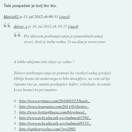
Tale pospešek je bolj tko tko.
Matija82
je
11. jul 2012 ob 00:31
izjavil
:
driver_x
je
10. jul 2012 ob 19:27
izjavil
:
Pri zdravem prehranjevanju je pomembnih nekaj
stvari. Jesti je treba redno, 5x na dan je ravno prav
A lahko ubijemo tole idejo za vedno ?
Zdravo prehranjevanje ne pomeni da vseskozi nekaj grizljaš.
Obilje hrane do nedavnega ni bilo dosegljivo, ne vem od kje
črpamo (no ja, sumim prodajalce šejkov, čokoladic in ostale
kvazi hrane) to pet mantro.
0 -
http://www.nytimes.com/2010/03/23/healt...
1 -
http://www.leangains.com/2011/01/better...
2 -
http://www.fortiusfitness.com/blog/meal...
3 -
http://www.ncbi.nlm.nih.gov/pubmed/3592...
4 -
http://www.ncbi.nlm.nih.gov/pubmed/9155...
5 -
http://anthonycolpo.com/?p=2092