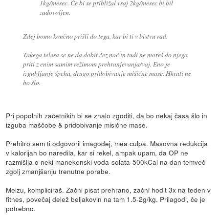
1kg/mesec. Če bi se približal vsaj 2kg/mesec bi bil
zadovoljen.
Zdej bomo končno prišli do tega, kar bi ti v bistvu rad.
Takega telesa se ne da dobit čez noč in tudi ne moreš do njega
priti z enim samim režimom prehranjevanja/vaj. Eno je
izgubljanje špeha, drugo pridobivanje mišične mase. Hkrati ne
bo šlo.
Pri popolnih začetnikih bi se znalo zgoditi, da bo nekaj časa šlo in
izguba maščobe & pridobivanje misične mase.
Prehitro sem ti odgovoril imagodej, mea culpa. Masovna redukcija
v kalorijah bo naredila, kar si rekel, ampak upam, da OP ne
razmišlja o neki manekenski voda-solata-500kCal na dan temveč
zgolj zmanjšanju trenutne porabe.
Meizu, kompliciraš. Začni pisat prehrano, začni hodit 3x na teden v
fitnes, povečaj delež beljakovin na tam 1.5-2g/kg. Prilagodi, če je
potrebno.