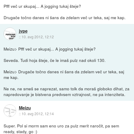
Pfff več ur skupaj... A jogging tukaj šteje?
Drugače točno danes ni šans da zdelam več ur teka, saj me kap.
jype
::
10. avg 2012, 12:12
Meizu> Pfff več ur skupaj... A jogging tukaj šteje?
Seveda. Tudi hoja šteje, če le imaš pulz nad okoli 130.
Meizu> Drugače točno danes ni šans da zdelam več ur teka, saj
me kap.
Ne ne, ne smeš se naprezat, samo tolk da moraš globoko dihat, za
napredovanje je bistvena predvsem vztrajnost, ne pa intenziteta.
Meizu
::
10. avg 2012, 12:14
Super. Pol si morm sam eno uro za pulz merit naročit, pa sem
ready, stady, go :)