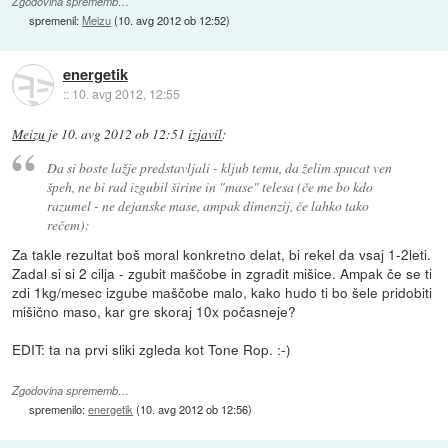
Zgodovina sprememb…
spremenil:
Meizu
(
10. avg 2012 ob 12:52
)
energetik
::
10. avg 2012, 12:55
Meizu
je
10. avg 2012 ob 12:51
izjavil
:
Da si boste lažje predstavljali - kljub temu, da želim spucat ven
špeh, ne bi rad izgubil širine in "mase" telesa (če me bo kdo
razumel - ne dejanske mase, ampak dimenzij, če lahko tako
rečem):
Za takle rezultat boš moral konkretno delat, bi rekel da vsaj 1-2leti.
Zadal si si 2 cilja - zgubit maščobe in zgradit mišice. Ampak če se ti
zdi 1kg/mesec izgube maščobe malo, kako hudo ti bo šele pridobiti
mišično maso, kar gre skoraj 10x počasneje?
EDIT: ta na prvi sliki zgleda kot Tone Rop. :-)
Zgodovina sprememb…
spremenilo:
energetik
(
10. avg 2012 ob 12:56
)