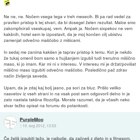
Ne ne, ne. Nočem vsega tega v treh mesecih. Bi pa rad vedel za
pravilen pristop k tej stvari, da bi dosegel želen rezultat. Malce smo
zakomplicirali vseskupaj, vem. Ampak ja. Nočem sixpekov ne vem
kakšnih, hotel sem le izpostavit, da je moj končen cilj ubistvu
zamenjat odvečno maščobo z mišicami.
In sedaj me zanima kakšen je taprav pristop k temu. Kot je nekdo
že tukaj omenil bom samo s hujšanjem izgubil tudi trenutno mišično
maso, ki jo imam. Kar mi ni v interesu. V interesu mi je držat/povišat
mišično maso izgubiti odvečno maščobo. Posledično pač zdrav
način življenja seveda.
Upam, da je zdaj kaj bolj jasno, pa sori za bluz. Prišlo veliko
nasvetov iz vseh strani in na vsak post sem odgovoril delno in je
zato nastala takšna filozofija. Morate razumet, da je včasih neko
stvar težko opisat na forumu do potankosti.
PurpleMoo
::
10. avg 2012, 13:53
Če želiš izgubiti težo, je najbolje, da začneš z dieto in s fitnesom.