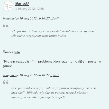
Matija82
::
10. avg 2012, 12:56
imagodei
je
10. avg 2012 ob 10:27
izjavil
:
telo preklopi v "energy saving mode", metabolizem se upočasni,
telo začne razgrajevat svoje lastne mišice
Šestka
tule
.
"Protein catabolism" ni problematičen razen pri daljšem postenju
(dnevi).
imagodei
je
10. avg 2012 ob 10:27
izjavil
:
ki so porabnik energije) - zato se priporoča zmanjšanje vnosa na
max okoli -10% od tvoje dnevne porabe, ter pa 5 obrokov
dnevno, da medabolizem raje še pospeši.