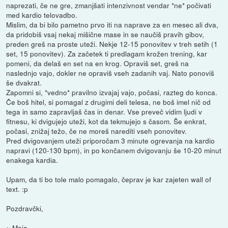
naprezati, če ne gre, zmanjšati intenzivnost vendar *ne* počivati
med kardio telovadbo.
Mislim, da bi bilo pametno prvo iti na naprave za en mesec ali dva,
da pridobiš vsaj nekaj mišične mase in se naučiš pravih gibov,
preden greš na proste uteži. Nekje 12-15 ponovitev v treh setih (1
set, 15 ponovitev). Za začetek ti predlagam krožen trening, kar
pomeni, da delaš en set na en krog. Opraviš set, greš na
naslednjo vajo, dokler ne opraviš vseh zadanih vaj. Nato ponoviš
še dvakrat.
Zapomni si, *vedno* pravilno izvajaj vajo, počasi, razteg do konca.
Če boš hitel, si pomagal z drugimi deli telesa, ne boš imel nič od
tega in samo zapravljaš čas in denar. Vse preveč vidim ljudi v
fitnesu, ki dvigujejo uteži, kot da tekmujejo s časom. Še enkrat,
počasi, znižaj težo, če ne moreš narediti vseh ponovitev.
Pred dvigovanjem uteži priporočam 3 minute ogrevanja na kardio
napravi (120-130 bpm), in po končanem dvigovanju še 10-20 minut
enakega kardia.
Upam, da ti bo tole malo pomagalo, čeprav je kar zajeten wall of
text. :p
Pozdravčki,
~ Maja