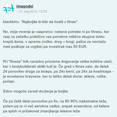
imagodei
::
10. avg 2012, 12:33
blackbfm>
"Najboljše bi bilo da hodiš v fitnes"
No, moje mnenje je nasprotno: nobene potrebe ni po fitnesu, ker
vsaj na začetku praktično vse potrebne mišične skupine lahko
krepiš doma, v opremo (ročke, drog + krogi, palica za montažo
med podboje za vzgibe) pa investiraš max 50 EUR.
Pri "fitness" folk navadno privzema dvigovanje velike količine uteži,
kar v bodybuilderski obliki tudi je. Če greš v fitnes zato, da delaš
24 ponovitev droga za biceps, pa 24x benč, pa 24x za kvadriceps -
je enostavno brezveze, ker to lahko delaš doma: sklece, ročke,
počepi.
Edino mogoče zaradi druženja je boljše.
Če pa želiš delat ponovitve po 6x, na 80-90% maksimalne teže,
potem pa to ni več aerobna vadba, ampak anaerobna, od katere
pa sploh ni pričakovat zmanjšanja telesne teže.