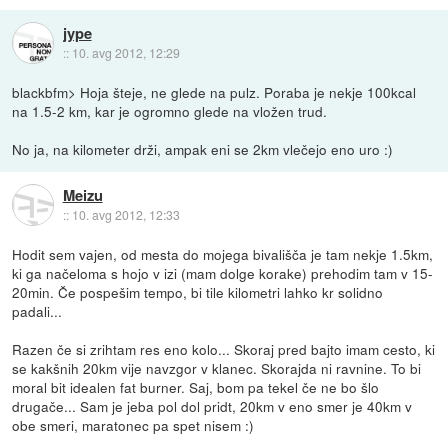
jype
::
10. avg 2012, 12:29
blackbfm> Hoja šteje, ne glede na pulz. Poraba je nekje 100kcal
na 1.5-2 km, kar je ogromno glede na vložen trud.
No ja, na kilometer drži, ampak eni se 2km vlečejo eno uro :)
Meizu
::
10. avg 2012, 12:33
Hodit sem vajen, od mesta do mojega bivališča je tam nekje 1.5km,
ki ga načeloma s hojo v izi (mam dolge korake) prehodim tam v 15-
20min. Če pospešim tempo, bi tile kilometri lahko kr solidno
padali...
Razen če si zrihtam res eno kolo... Skoraj pred bajto imam cesto, ki
se kakšnih 20km vije navzgor v klanec. Skorajda ni ravnine. To bi
moral bit idealen fat burner. Saj, bom pa tekel če ne bo šlo
drugače... Sam je jeba pol dol pridt, 20km v eno smer je 40km v
obe smeri, maratonec pa spet nisem :)