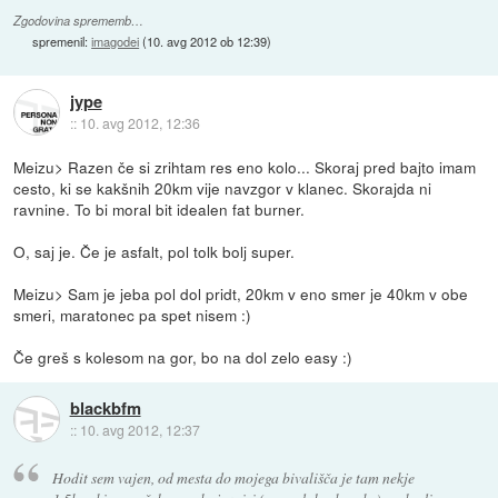
Zgodovina sprememb…
spremenil:
imagodei
(
10. avg 2012 ob 12:39
)
jype
::
10. avg 2012, 12:36
Meizu> Razen če si zrihtam res eno kolo... Skoraj pred bajto imam
cesto, ki se kakšnih 20km vije navzgor v klanec. Skorajda ni
ravnine. To bi moral bit idealen fat burner.
O, saj je. Če je asfalt, pol tolk bolj super.
Meizu> Sam je jeba pol dol pridt, 20km v eno smer je 40km v obe
smeri, maratonec pa spet nisem :)
Če greš s kolesom na gor, bo na dol zelo easy :)
blackbfm
::
10. avg 2012, 12:37
Hodit sem vajen, od mesta do mojega bivališča je tam nekje