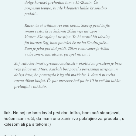
dolge korake) prehodim tam v 15-20min. Če
pospešim tempo, bi tile kilometri lahko kr solidno
padali...
Razen če si zrihtam res eno kolo... Skoraj pred bajto
imam cesto, ki se kakšnih 20km vije navzgor v
klanec. Skorajda ni ravnine. To bi moral bit idealen
fat burner. Saj, bom pa tekel če ne bo šlo drugače...
Sam je jeba pol dol pridt, 20km v eno smer je 40km
v obe smeri, maratonec pa spet nisem :)
Saj, zato ker imaš ogromno možnosti v okolici na prostem je brez
veze plačevati fitnes. Karkoli boš počel s povišanim utripom in
dolgo časa, bo pomagalo k izgubi maščobe. 1. dan ti ni treba
ravno 40km laufat. Če par mesecev boš pa že 10 in več km lahko
prelaufal z lahkoto.
Itak. Ne sej ne bom lavfal prvi dan toliko, bom pač stopnjeval,
hočem sam rečt, da mam eno zanimivo pokrajino za predelat, s
kolesom ali pa s tekom :)