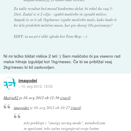
Za takle rezultat boš moral konkretno delat, bi rekel da vsaj 1-
2leti. Zadal si si 2 cilja - zgubit maščobe in zgradit mišice.
Ampak če se ti zdi 1kg/mesec izgube maščobe malo, kako hudo ti
bo šele pridobiti mišično maso, kar gre skoraj 10x počasneje?
EDIT: ta na prvi sliki zgleda kot Tone Rop. :-)
Ni mi težko bildat mišice 2 leti :) Sam maščobo bi pa vseeno rad
malce hitreje izgubljal kot 1kg/mesec. Če bi se približal vsaj
2kg/mesec bi bil zadovoljen.
imagodei
::
10. avg 2012, 13:03
Matija82
je
10. avg 2012 ob 12:56
izjavil
:
imagodei
je
10. avg 2012 ob 10:27
izjavil
:
telo preklopi v "energy saving mode", metabolizem
se upočasni, telo začne razgrajevat svoje lastne