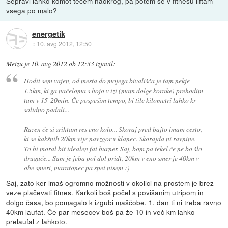
Sepravi lahko komot tečem naokrog, pa potem še v fitnesu liftam
vsega po malo?
energetik
::
10. avg 2012, 12:50
Meizu
je
10. avg 2012 ob 12:33
izjavil
:
Hodit sem vajen, od mesta do mojega bivališča je tam nekje
1.5km, ki ga načeloma s hojo v izi (mam dolge korake) prehodim
tam v 15-20min. Če pospešim tempo, bi tile kilometri lahko kr
solidno padali...
Razen če si zrihtam res eno kolo... Skoraj pred bajto imam cesto,
ki se kakšnih 20km vije navzgor v klanec. Skorajda ni ravnine.
To bi moral bit idealen fat burner. Saj, bom pa tekel če ne bo šlo
drugače... Sam je jeba pol dol pridt, 20km v eno smer je 40km v
obe smeri, maratonec pa spet nisem :)
Saj, zato ker imaš ogromno možnosti v okolici na prostem je brez
veze plačevati fitnes. Karkoli boš počel s povišanim utripom in
dolgo časa, bo pomagalo k izgubi maščobe. 1. dan ti ni treba ravno
40km laufat. Če par mesecev boš pa že 10 in več km lahko
prelaufal z lahkoto.