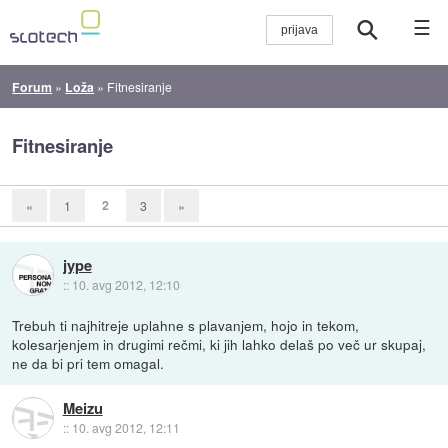
☰
Forum
»
Loža
»
Fitnesiranje
Fitnesiranje
2
«
1
3
»
jype
::
10. avg 2012, 12:10
Trebuh ti najhitreje uplahne s plavanjem, hojo in tekom,
kolesarjenjem in drugimi rečmi, ki jih lahko delaš po več ur skupaj,
ne da bi pri tem omagal.
Meizu
::
10. avg 2012, 12:11