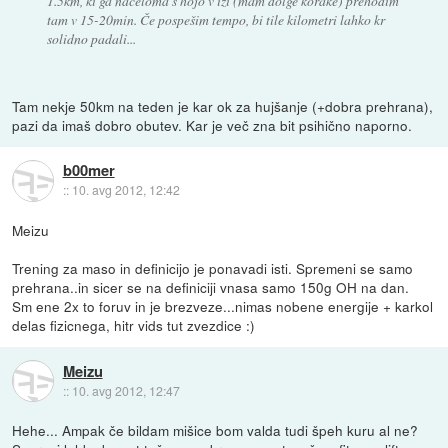
1.5km, ki ga načeloma s hojo v izi (mam dolge korake) prehodim
tam v 15-20min. Če pospešim tempo, bi tile kilometri lahko kr
solidno padali...
Tam nekje 50km na teden je kar ok za hujšanje (+dobra prehrana),
pazi da imaš dobro obutev. Kar je več zna bit psihično naporno.
b00mer
::
10. avg 2012, 12:42
Meizu
Trening za maso in definicijo je ponavadi isti. Spremeni se samo
prehrana..in sicer se na definiciji vnasa samo 150g OH na dan.
Sm ene 2x to foruv in je brezveze...nimas nobene energije + karkol
delas fizicnega, hitr vids tut zvezdice :)
Meizu
::
10. avg 2012, 12:47
Hehe... Ampak če bildam mišice bom valda tudi špeh kuru al ne?