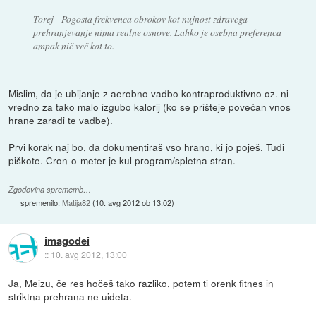
Torej - Pogosta frekvenca obrokov kot nujnost zdravega
prehranjevanje nima realne osnove. Lahko je osebna preferenca
ampak nič več kot to.
Mislim, da je ubijanje z aerobno vadbo kontraproduktivno oz. ni
vredno za tako malo izgubo kalorij (ko se prišteje povečan vnos
hrane zaradi te vadbe).
Prvi korak naj bo, da dokumentiraš vso hrano, ki jo poješ. Tudi
piškote. Cron-o-meter je kul program/spletna stran.
Zgodovina sprememb…
spremenilo:
Matija82
(
10. avg 2012 ob 13:02
)
imagodei
::
10. avg 2012, 13:00
Ja, Meizu, če res hočeš tako razliko, potem ti orenk fitnes in
striktna prehrana ne uideta.