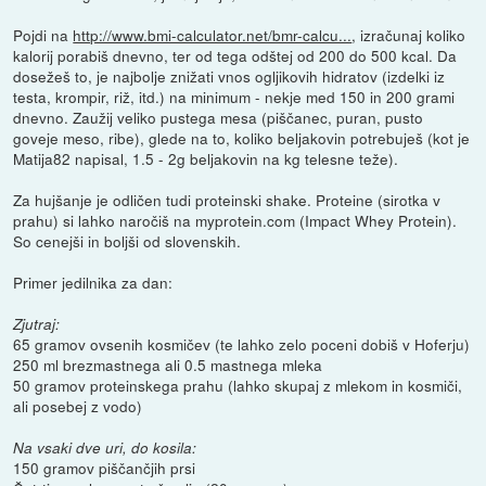
Pojdi na
http://www.bmi-calculator.net/bmr-calcu...
, izračunaj koliko
kalorij porabiš dnevno, ter od tega odštej od 200 do 500 kcal. Da
dosežeš to, je najbolje znižati vnos ogljikovih hidratov (izdelki iz
testa, krompir, riž, itd.) na minimum - nekje med 150 in 200 grami
dnevno. Zaužij veliko pustega mesa (piščanec, puran, pusto
goveje meso, ribe), glede na to, koliko beljakovin potrebuješ (kot je
Matija82 napisal, 1.5 - 2g beljakovin na kg telesne teže).
Za hujšanje je odličen tudi proteinski shake. Proteine (sirotka v
prahu) si lahko naročiš na myprotein.com (Impact Whey Protein).
So cenejši in boljši od slovenskih.
Primer jedilnika za dan:
Zjutraj:
65 gramov ovsenih kosmičev (te lahko zelo poceni dobiš v Hoferju)
250 ml brezmastnega ali 0.5 mastnega mleka
50 gramov proteinskega prahu (lahko skupaj z mlekom in kosmiči,
ali posebej z vodo)
Na vsaki dve uri, do kosila:
150 gramov piščančjih prsi