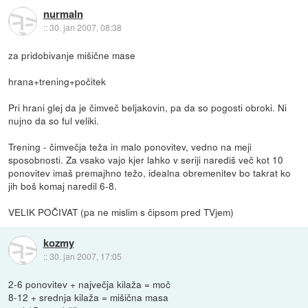
nurmaln
::
30. jan 2007, 08:38
za pridobivanje mišične mase
hrana+trening+počitek
Pri hrani glej da je čimveč beljakovin, pa da so pogosti obroki. Ni
nujno da so ful veliki.
Trening - čimvečja teža in malo ponovitev, vedno na meji
sposobnosti. Za vsako vajo kjer lahko v seriji narediš več kot 10
ponovitev imaš premajhno težo, idealna obremenitev bo takrat ko
jih boš komaj naredil 6-8.
VELIK POČIVAT (pa ne mislim s čipsom pred TVjem)
kozmy
::
30. jan 2007, 17:05
2-6 ponovitev + največja kilaža = moč
8-12 + srednja kilaža = mišična masa