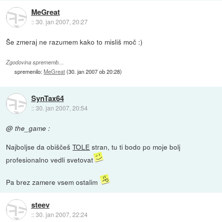
MeGreat
::
30. jan 2007, 20:27
Še zmeraj ne razumem kako to misliš moč :)
Zgodovina sprememb…
spremenilo:
MeGreat
(
30. jan 2007 ob 20:28
)
SynTax64
::
30. jan 2007, 20:54
@ the_game :
Najboljse da obiščeš
TOLE
stran, tu ti bodo po moje bolj
profesionalno vedli svetovat
Pa brez zamere vsem ostalim
steev
::
30. jan 2007, 22:24