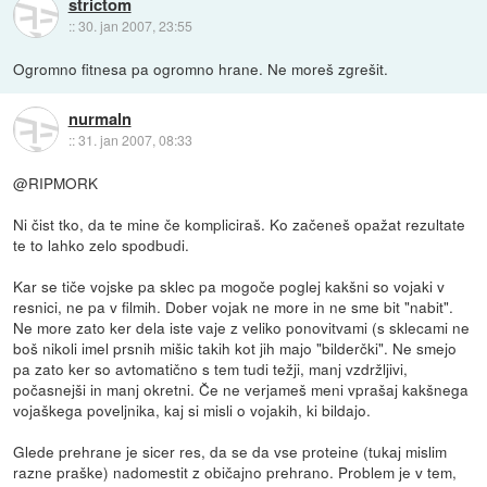
strictom
::
30. jan 2007, 23:55
Ogromno fitnesa pa ogromno hrane. Ne moreš zgrešit.
nurmaln
::
31. jan 2007, 08:33
@RIPMORK
Ni čist tko, da te mine če kompliciraš. Ko začeneš opažat rezultate
te to lahko zelo spodbudi.
Kar se tiče vojske pa sklec pa mogoče poglej kakšni so vojaki v
resnici, ne pa v filmih. Dober vojak ne more in ne sme bit "nabit".
Ne more zato ker dela iste vaje z veliko ponovitvami (s sklecami ne
boš nikoli imel prsnih mišic takih kot jih majo "bilderčki". Ne smejo
pa zato ker so avtomatično s tem tudi težji, manj vzdržljivi,
počasnejši in manj okretni. Če ne verjameš meni vprašaj kakšnega
vojaškega poveljnika, kaj si misli o vojakih, ki bildajo.
Glede prehrane je sicer res, da se da vse proteine (tukaj mislim
razne praške) nadomestit z običajno prehrano. Problem je v tem,