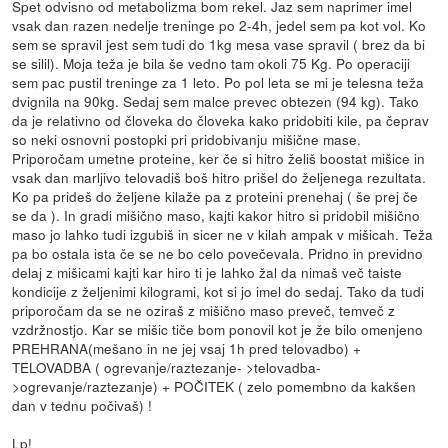
Spet odvisno od metabolizma bom rekel. Jaz sem naprimer imel
vsak dan razen nedelje treninge po 2-4h, jedel sem pa kot vol. Ko
sem se spravil jest sem tudi do 1kg mesa vase spravil ( brez da bi
se silil). Moja teža je bila še vedno tam okoli 75 Kg. Po operaciji
sem pac pustil treninge za 1 leto. Po pol leta se mi je telesna teža
dvignila na 90kg. Sedaj sem malce prevec obtezen (94 kg). Tako
da je relativno od človeka do človeka kako pridobiti kile, pa čeprav
so neki osnovni postopki pri pridobivanju mišične mase.
Priporočam umetne proteine, ker če si hitro želiš boostat mišice in
vsak dan marljivo telovadiš boš hitro prišel do željenega rezultata.
Ko pa prideš do željene kilaže pa z proteini prenehaj ( še prej če
se da ). In gradi mišično maso, kajti kakor hitro si pridobil mišično
maso jo lahko tudi izgubiš in sicer ne v kilah ampak v mišicah. Teža
pa bo ostala ista če se ne bo celo povečevala. Pridno in previdno
delaj z mišicami kajti kar hiro ti je lahko žal da nimaš več taiste
kondicije z željenimi kilogrami, kot si jo imel do sedaj. Tako da tudi
priporočam da se ne oziraš z mišično maso preveč, temveč z
vzdržnostjo. Kar se mišic tiče bom ponovil kot je že bilo omenjeno
PREHRANA(mešano in ne jej vsaj 1h pred telovadbo) +
TELOVADBA ( ogrevanje/raztezanje- >telovadba-
>ogrevanje/raztezanje) + POČITEK ( zelo pomembno da kakšen
dan v tednu počivaš) !
Lp!