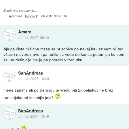
Zgodovina sprememb…
spremenil:
Daliborg
(
1. feb 2007 ob 08:18
)
Amare
::
1. feb 2007, 08:40
Aja,pa čista mišična masa se prisobiva po nekaj let.Jaz sem bil tudi
včasih naiven,zraven pa nafilan z vodo do konca potem pa ko sem
šel na definicijo,me je pa pobralo v trenutku...
SanAndreas
::
1. feb 2007, 13:49
mene zanima ali po treningu je vredu piti 2x beljakovine brez
rumenjaka od kokošjih jajc?
SanAndreas
::
1. feb 2007, 13:49