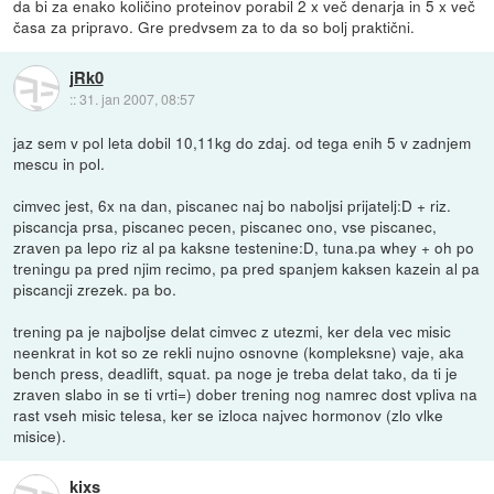
da bi za enako količino proteinov porabil 2 x več denarja in 5 x več
časa za pripravo. Gre predvsem za to da so bolj praktični.
jRk0
::
31. jan 2007, 08:57
jaz sem v pol leta dobil 10,11kg do zdaj. od tega enih 5 v zadnjem
mescu in pol.
cimvec jest, 6x na dan, piscanec naj bo naboljsi prijatelj:D + riz.
piscancja prsa, piscanec pecen, piscanec ono, vse piscanec,
zraven pa lepo riz al pa kaksne testenine:D, tuna.pa whey + oh po
treningu pa pred njim recimo, pa pred spanjem kaksen kazein al pa
piscancji zrezek. pa bo.
trening pa je najboljse delat cimvec z utezmi, ker dela vec misic
neenkrat in kot so ze rekli nujno osnovne (kompleksne) vaje, aka
bench press, deadlift, squat. pa noge je treba delat tako, da ti je
zraven slabo in se ti vrti=) dober trening nog namrec dost vpliva na
rast vseh misic telesa, ker se izloca najvec hormonov (zlo vlke
misice).
kixs