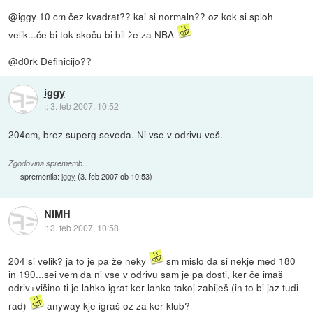
@iggy 10 cm čez kvadrat?? kai si normaln?? oz kok si sploh
velik...če bi tok skoču bi bil že za NBA
@d0rk Definicijo??
iggy
::
3. feb 2007, 10:52
204cm, brez superg seveda. Ni vse v odrivu veš.
Zgodovina sprememb…
spremenila:
iggy
(
3. feb 2007 ob 10:53
)
NiMH
::
3. feb 2007, 10:58
204 si velik? ja to je pa že neky
sm mislo da si nekje med 180
in 190...sei vem da ni vse v odrivu sam je pa dosti, ker če imaš
odriv+višino ti je lahko igrat ker lahko takoj zabiješ (in to bi jaz tudi
rad)
anyway kje igraš oz za ker klub?