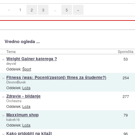
«
1
...
2
3
5
»
Vredno ogleda ...
Tema
Sporočila
»
Weight Gainer katerega ?
53
deyvid
Oddelek:
Šport
»
Fitness (was: Poceni(zastonj) fitnes za študente?)
254
DimmniBurek
Oddelek:
Loža
»
Zdravje - bildanje
277
Orchestra
Oddelek:
Loža
»
Maxximum shop
79
kalcek16
Oddelek:
Loža
»
Kako pridobiti na kilaži
96