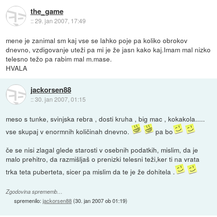
the_game
::
29. jan 2007, 17:49
mene je zanimal sm kaj vse se lahko poje pa koliko obrokov
dnevno, vzdigovanje uteži pa mi je že jasn kako kaj.Imam mal nizko
telesno težo pa rabim mal m.mase.
HVALA
jackorsen88
::
30. jan 2007, 01:15
meso s tunke, svinjska rebra , dosti kruha , big mac , kokakola.....
vse skupaj v enormnih količinah dnevno.
pa bo
če se nisi zlagal glede starosti v osebnih podatkih, mislim, da je
malo prehitro, da razmišljaš o prenizki telesni teži,ker ti na vrata
trka teta puberteta, sicer pa mislim da te je že dohitela .
Zgodovina sprememb…
spremenilo:
jackorsen88
(
30. jan 2007 ob 01:19
)