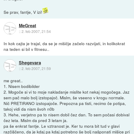
Se prav, fantje, V izi!
MeGreat
::
2. feb 2007, 21:54
In kok cajta je trajal, da se je mišičje začelo razvijati, in kolikokrat
na teden si bil v fitnesu..
Shegevara
::
2. feb 2007, 21:59
me great..
1. Nisem bodibilder
2. Mogoče si vi to moje nakladanje mislite kot nekaj mogočega. Jaz
sem pač malo bolj izstopajoč. Mislm, še vseeno v krogu normale.
Nič PRETIRANO izstopajoče. Prepozna pa tisti, recimo če potipa,
takoj vidi da nism švoh n0b
3. Hehe, verjetno pa to nisem dobil čez dan. To sem počasi dobival
čez leta. Mislm da pred 3 letam ja.
pa še enkrat fantje. Le vztranost je. Ker tu mora bit tud v glavi
razčiščeno, da je kdaj pa kdaj potrebno še bolj našponati mišice pri