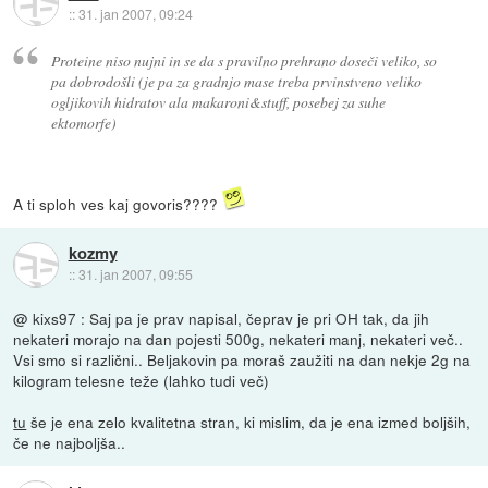
::
31. jan 2007, 09:24
Proteine niso nujni in se da s pravilno prehrano doseči veliko, so
pa dobrodošli (je pa za gradnjo mase treba prvinstveno veliko
ogljikovih hidratov ala makaroni&stuff, posebej za suhe
ektomorfe)
A ti sploh ves kaj govoris????
kozmy
::
31. jan 2007, 09:55
@ kixs97 : Saj pa je prav napisal, čeprav je pri OH tak, da jih
nekateri morajo na dan pojesti 500g, nekateri manj, nekateri več..
Vsi smo si različni.. Beljakovin pa moraš zaužiti na dan nekje 2g na
kilogram telesne teže (lahko tudi več)
tu
še je ena zelo kvalitetna stran, ki mislim, da je ena izmed boljših,
če ne najboljša..