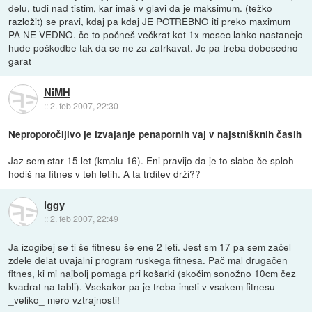
delu, tudi nad tistim, kar imaš v glavi da je maksimum. (težko
razložit) se pravi, kdaj pa kdaj JE POTREBNO iti preko maximum
PA NE VEDNO. če to počneš večkrat kot 1x mesec lahko nastanejo
hude poškodbe tak da se ne za zafrkavat. Je pa treba dobesedno
garat
NiMH
::
2. feb 2007, 22:30
Neproporočljivo je izvajanje penapornih vaj v najstnišknih časih
Jaz sem star 15 let (kmalu 16). Eni pravijo da je to slabo če sploh
hodiš na fitnes v teh letih. A ta trditev drži??
iggy
::
2. feb 2007, 22:49
Ja izogibej se ti še fitnesu še ene 2 leti. Jest sm 17 pa sem začel
zdele delat uvajalni program ruskega fitnesa. Pač mal drugačen
fitnes, ki mi najbolj pomaga pri košarki (skočim sonožno 10cm čez
kvadrat na tabli). Vsekakor pa je treba imeti v vsakem fitnesu
_veliko_ mero vztrajnosti!