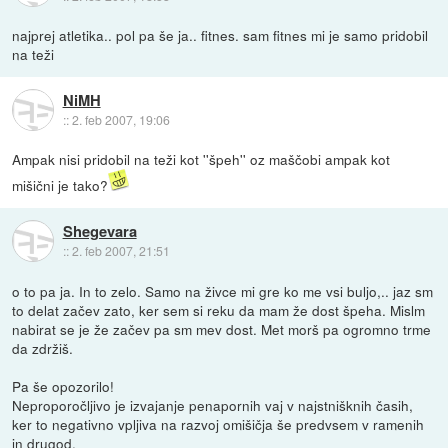
najprej atletika.. pol pa še ja.. fitnes. sam fitnes mi je samo pridobil
na teži
NiMH
::
2. feb 2007, 19:06
Ampak nisi pridobil na teži kot ''špeh'' oz maščobi ampak kot
mišični je tako?
Shegevara
::
2. feb 2007, 21:51
o to pa ja. In to zelo. Samo na živce mi gre ko me vsi buljo,.. jaz sm
to delat začev zato, ker sem si reku da mam že dost špeha. Mislm
nabirat se je že začev pa sm mev dost. Met morš pa ogromno trme
da zdržiš.
Pa še opozorilo!
Neproporočljivo je izvajanje penapornih vaj v najstnišknih časih,
ker to negativno vpljiva na razvoj omišičja še predvsem v ramenih
in drugod.