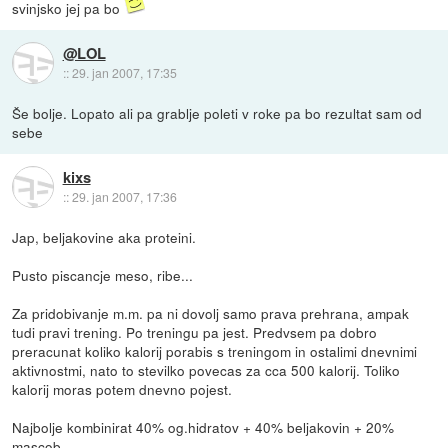
svinjsko jej pa bo
@LOL
::
29. jan 2007, 17:35
Še bolje. Lopato ali pa grablje poleti v roke pa bo rezultat sam od
sebe
kixs
::
29. jan 2007, 17:36
Jap, beljakovine aka proteini.
Pusto piscancje meso, ribe...
Za pridobivanje m.m. pa ni dovolj samo prava prehrana, ampak
tudi pravi trening. Po treningu pa jest. Predvsem pa dobro
preracunat koliko kalorij porabis s treningom in ostalimi dnevnimi
aktivnostmi, nato to stevilko povecas za cca 500 kalorij. Toliko
kalorij moras potem dnevno pojest.
Najbolje kombinirat 40% og.hidratov + 40% beljakovin + 20%
mascob.