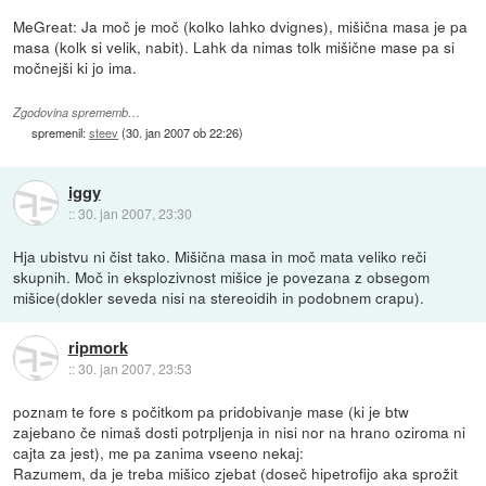
MeGreat: Ja moč je moč (kolko lahko dvignes), mišična masa je pa
masa (kolk si velik, nabit). Lahk da nimas tolk mišične mase pa si
močnejši ki jo ima.
Zgodovina sprememb…
spremenil:
steev
(
30. jan 2007 ob 22:26
)
iggy
::
30. jan 2007, 23:30
Hja ubistvu ni čist tako. Mišična masa in moč mata veliko reči
skupnih. Moč in eksplozivnost mišice je povezana z obsegom
mišice(dokler seveda nisi na stereoidih in podobnem crapu).
ripmork
::
30. jan 2007, 23:53
poznam te fore s počitkom pa pridobivanje mase (ki je btw
zajebano če nimaš dosti potrpljenja in nisi nor na hrano oziroma ni
cajta za jest), me pa zanima vseeno nekaj:
Razumem, da je treba mišico zjebat (doseč hipetrofijo aka sprožit