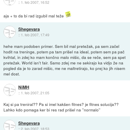
::
1. feb 2007, 16:52
aja + to da bi rad izgubil mal teže
Shegevara
::
1. feb 2007, 17:49
hehe mam podoben primer. Sem bil mal pretežak, pa sem začel
hodit na treninge, potem pa tam prišel na ideal, potem sem pa pač
kvihtal, in zdej ko mam končno malo mišic, da se reče, sem pa spet
pretežak. World isn't fair. Samo zdej me ne sekirajo ka vidjo že na
pogled da je to zarad mišic, me ne maltretirajo, ko prej ko jih nisem
mel dost.
NiMH
::
1. feb 2007, 21:05
Kaj si pa treniral?? Pa si imel kakšen fitnes? je fitnes solucija??
Lahko kdo pomaga ker bi res rad prišel na ''normalo''
Shegevara
::
2. feb 2007, 18:53