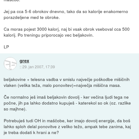
Jej pa cca 5-6 obrokov dnevno, tako da so kalorije enakomerno
porazdeljene med te obroke.
Ca moras pojest 3000 kalorj, naj bi vsak obrok vseboval cca 500
kalorij. Po treningu priporocajo vec beljakovin.
LP
grex
::
29. jan 2007, 17:39
beljakovine + telesna vadba v smislu največje poškodbe mišičnih
vlaken (velika teža, malo ponovitev)=največja mišična masa.
Če normalno ješ imaš beljakovin dovolj - ker večina ljudi tega ne
počne, jih pa lahko dodatno kupuješ - katerekol so ok (oz. razlike
so majhne).
Potrebuješ tudi OH in maščobe, ker imajo dovolj energije, da boš
lahko sploh delal ponovitve z veliko težo, ampak tebe zanima, kaj
je treba dodati k hrani a ne?