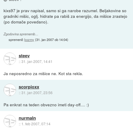
kixs97 je prav napisal, samo si ga narobe razumel. Beljakovine so
gradniki mišic, oglj. hidrate pa rabiš za energijo, da mišice zrastejo
(po domače povedano).
Zgodovina sprememb…
spremenil:
kozmy
(
31. jan 2007 ob 14:04
)
steev
::
31. jan 2007, 14:41
Ja neposredno za mišice ne. Kot sta rekla.
scorpioxx
::
31. jan 2007, 23:56
Pa enkrat na teden obvezno imeti day-off.... :)
nurmaln
::
1. feb 2007, 07:14