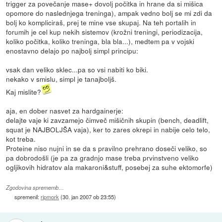
trigger za povečanje mase+ dovolj počitka in hrane da si mišica
opomore do naslednjega treninga), ampak vedno bolj se mi zdi da
bolj ko kompliciraš, prej te mine vse skupaj. Na teh portalih in
forumih je cel kup nekih sistemov (krožni treningi, periodizacija,
koliko počitka, koliko treninga, bla bla...), medtem pa v vojski
enostavno delajo po najbolj simpl principu:
vsak dan veliko sklec...pa so vsi nabiti ko biki.
nekako v smislu, simpl je tanajboljš.
Kaj mislite?
aja, en dober nasvet za hardgainerje:
delajte vaje ki zavzamejo čimveč mišičnih skupin (bench, deadlift,
squat je NAJBOLJŠA vaja), ker to zares okrepi in nabije celo telo,
kot treba.
Proteine niso nujni in se da s pravilno prehrano doseči veliko, so
pa dobrodošli (je pa za gradnjo mase treba prvinstveno veliko
ogljikovih hidratov ala makaroni&stuff, posebej za suhe ektomorfe)
Zgodovina sprememb…
spremenil:
ripmork
(
30. jan 2007 ob 23:55
)