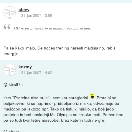
steev
::
31. jan 2007, 13:59
OH so pa za energijo in nimajo veze z misicami.
Pa se kako imajo. Ce hoces trening naresti maximalno, rabiš
energijo.
kozmy
::
31. jan 2007, 14:02
@ kixs97 :
tisto ''Proteine niso nujni '' sem kar spregledal
Proteini so
beljakovine, ki so naprimer pridobljene iz mleka, odvzamejo pa
maščobo pa laktozo npr. Tako da tisti, ki mislijo, da boš jedo
proteine in boš naslednji Mr. Olympia se krepko moti. Pomembne
pa so tudi kvalitetne maščobe, brez katerih tudi ne gre.
@ steev :