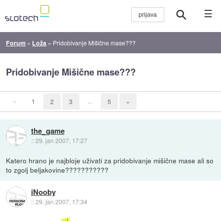
☰
Forum
»
Loža
»
Pridobivanje Mišične mase???
Pridobivanje Mišične mase???
«
1
...
2
3
5
»
the_game
::
29. jan 2007, 17:27
Katero hrano je najbloje uživati za pridobivanje mišične mase ali so
to zgolj beljakovine???????????
iNooby
::
29. jan 2007, 17:34