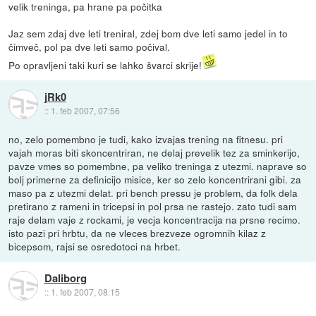
velik treninga, pa hrane pa počitka
Jaz sem zdaj dve leti treniral, zdej bom dve leti samo jedel in to
čimveč, pol pa dve leti samo počival.
Po opravljeni taki kuri se lahko švarci skrije!
jRk0
::
1. feb 2007, 07:56
no, zelo pomembno je tudi, kako izvajas trening na fitnesu. pri
vajah moras biti skoncentriran, ne delaj prevelik tez za sminkerijo,
pavze vmes so pomembne, pa veliko treninga z utezmi. naprave so
bolj primerne za definicijo misice, ker so zelo koncentrirani gibi. za
maso pa z utezmi delat. pri bench pressu je problem, da folk dela
pretirano z rameni in tricepsi in pol prsa ne rastejo. zato tudi sam
raje delam vaje z rockami, je vecja koncentracija na prsne recimo.
isto pazi pri hrbtu, da ne vleces brezveze ogromnih kilaz z
bicepsom, rajsi se osredotoci na hrbet.
Daliborg
::
1. feb 2007, 08:15