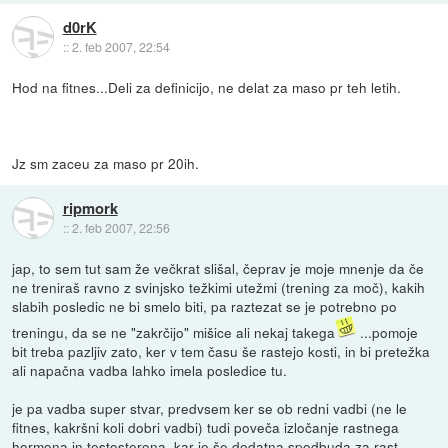
d0rK
::
2. feb 2007, 22:54
Hod na fitnes...Deli za definicijo, ne delat za maso pr teh letih.
Jz sm zaceu za maso pr 20ih.
ripmork
::
2. feb 2007, 22:56
jap, to sem tut sam že večkrat slišal, čeprav je moje mnenje da če
ne treniraš ravno z svinjsko težkimi utežmi (trening za moč), kakih
slabih posledic ne bi smelo biti, pa raztezat se je potrebno po
treningu, da se ne "zakrčijo" mišice ali nekaj takega
...pomoje
bit treba pazljiv zato, ker v tem času še rastejo kosti, in bi pretežka
ali napačna vadba lahko imela posledice tu.
je pa vadba super stvar, predvsem ker se ob redni vadbi (ne le
fitnes, kakršni koli dobri vadbi) tudi poveča izločanje rastnega
hormona in testosterona, kar je še dodatna spodbuda za rast