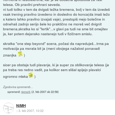
telesa. Ob pravilni prehrani seveda.
ni tudi toliko v tem da dvigaš težka bremena, bolj v tem da izvedeš
vsak trening pravilno izvedeno in dosledno do konca(da imaš težo
s katero lahko pravilno izvajaš vaje), prestopiš mejo bolečine in
odnehaš zadnjo serijo šele ko praktično ne moreš več dvignit
bremena,skratka ko si "fertik"...v glavi pa tudi ne sme bit omejitev
ja, ker potem dejansko nastanejo tudi v fizičnem smislu.
skratka "one step beyond" scena, počasi da napreduješ...trma pa
motivacija pa morata bit ja (meni obojega nažalost ponavadi
zmanjka
)
sicer pa obstaja tudi plavanje, ki je super za oblikovanje telesa (je
pa treba res redno vadit, pa kolikor sem slišal spijejo plavalci
ogromno mleka
)
Zgodovina sprememb…
spremenil:
ripmork
(
2. feb 2007 ob 22:58
)
NiMH
::
3. feb 2007, 10:32