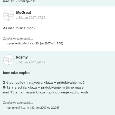
nad 15 = vzdržjivost
MeGreat
::
30. jan 2007, 17:52
Ali niso mišice moč?
Zgodovina sprememb…
spremenilo:
MeGreat
(
30. jan 2007 ob 17:53
)
kozmy
::
30. jan 2007, 20:02
bom tako napisal..
2-6 ponovitev + največja kilaža = pridobivanje moči
8-12 + srednja kilaža = pridobivanje mišične mase
nad 15 + najmanjša kilaža = pridobivanje vzdržjivosti
Zgodovina sprememb…
spremenil:
kozmy
(
30. jan 2007 ob 20:03
)