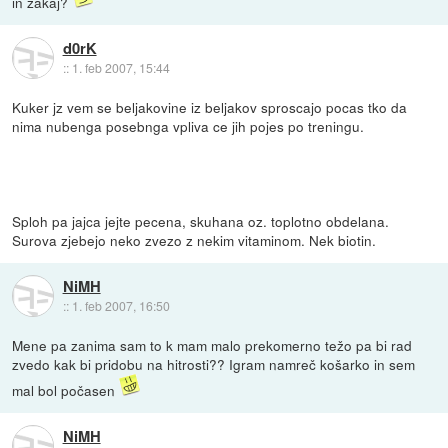
in zakaj?
d0rK
::
1. feb 2007, 15:44
Kuker jz vem se beljakovine iz beljakov sproscajo pocas tko da
nima nubenga posebnga vpliva ce jih pojes po treningu.
Sploh pa jajca jejte pecena, skuhana oz. toplotno obdelana.
Surova zjebejo neko zvezo z nekim vitaminom. Nek biotin.
NiMH
::
1. feb 2007, 16:50
Mene pa zanima sam to k mam malo prekomerno težo pa bi rad
zvedo kak bi pridobu na hitrosti?? Igram namreč košarko in sem
mal bol počasen
NiMH