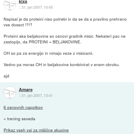
kixs
::
31. jan 2007, 10:45
Napisal je da proteini niso potrebi in da se da s pravilno prehrano
vse dosect !?!?
Proteini aka beljakovine so osnovi gradnik misic. Nekateri pac ne
zastopijo, da PROTEINI = BELJAKOVINE.
OH so pa za energijo in nimajo veze z misicami.
Vedno pa moras OH in beljakovine kombinirat v enem obroku.
ajd
Amare
::
31. jan 2007, 13:41
6 osnovnih napotkov
+ trening seveda
Prikaz vseh vaj za mišične skupine