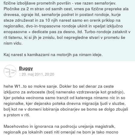
fizične izboljšave prometnih površin - vse razen semaforjev.
Pločnike za 2 m stran od samih cest, vmes pa fizične prepreke ala
drevesa, ograje itd, semaforje podret in postavt rondoje, kurje
steze združevat in za 10 njih narest samo en orenk priklop na
regionalko, dvo-in-tropasovne rondoje ukinit in vpeljat izključno
enopasovne + dedicate pas za desno, itd. Turbo-rondoje zataknit v
rit tistemu, ki si jih je zmislu, bol nepregledne stvari v prometu še
nism vidu.
Kaj narest s kamikazami na motorjih pa nimam ideje.
Buggy
::
20. maj 2011, 20:20
hehe W1..to so mokre sanje. Dokler bo sel denar za ceste
izkljucno za avtoceste (bolj namensko vzdrzevanje kot gradnjo),
kjer poteka vecinoma samo tranzit od katerega nimamo nic in so
regionalke, kjer dejansko poteka dnevna migracija ljudi v sluzbe,
bolj kot ne v domeni lobiranja obcinarjev se bomo se dolgo zbujali
s prstom v riti.
Macehovstvo in ignoranca na podrocju urejanja magistralk,
regionalk pa lokalnih cesti niti omenjal ne bom je tako mocno