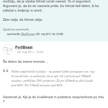
možiclju, da je visoka hitrost vzrok nesreč. To ni argument.
Argument je, da ko do nesreče pride, bo hitrost tisti faktor, ki bo
odločal o življenju in smrti.
Zato velja, da hitrost ubija.
Zgodovina sprememb…
spremenilo:
BlueRunner
(
20. maj 2011 ob 19:28
)
Pyr0Beast
::
20. maj 2011, 19:44
Še dobro da imamo bremze ...
Veliko empiričnih raziskav - na pamet lahko potegnem ven vsaj
tri neodvisne, so pokazale, da je npr. trk s pešcem pri 50km/h
usoden v približno 50% primerov. Že pri 45km/h ta delež pade
pod 40%. Pri 55km/h naraste nad 60%.
Usodnost ja. Kje je še invalidnost in podobna neopravilnost po trku
?