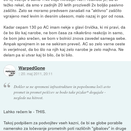
težko rekel, da smo v zadnjih 20 letih prozivedli 2x boljšo pasivno
zaščito. Zato se moramo predvsem zanašati na "aktivno" zaščito
vgrajeno med levim in desnim ušesom, malo nazaj in gor od nosa.
Kadar cepam 130 po AC imam nekje v glavi črvička, ki mi pravi, da
če bo šlo kaj narobe, ne bom časa za nikakršno reakcijo in samo,
če bom jako srečen, se bom v bolnici znova zavedel samega sebe.
Ampak sprejmem in se ne sekiram preveč. AC so zelo varne ceste
in verjetnost, da bo šlo na njih kaj zelo narobe je zelo majhna. Ne
delam pa si utvar kaj bi bilo, če bi bilo.
WarpedGone
::
20. maj 2011, 20:11
Dokler se ne spremeni infrastrukture in popolnoma loči avto
promet in promet peščcev se bodo take pizdar* dogajale -
neglede na hitrost.
Lahko rečem le - THIS.
Takoj podpišem za podvojitev vseh kazni, če bi se globe porabile
namensko za ločevanje prometnih poti različnih "gibalcev" in druge