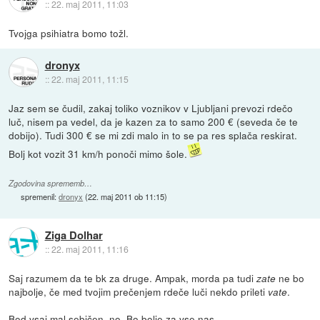
::
22. maj 2011, 11:03
Tvojga psihiatra bomo tožl.
dronyx
::
22. maj 2011, 11:15
Jaz sem se čudil, zakaj toliko voznikov v Ljubljani prevozi rdečo
luč, nisem pa vedel, da je kazen za to samo 200 € (seveda če te
dobijo). Tudi 300 € se mi zdi malo in to se pa res splača reskirat.
Bolj kot vozit 31 km/h ponoči mimo šole.
Zgodovina sprememb…
spremenil:
dronyx
(
22. maj 2011 ob 11:15
)
Ziga Dolhar
::
22. maj 2011, 11:16
Saj razumem da te bk za druge. Ampak, morda pa tudi
ne bo
zate
najbolje, če med tvojim prečenjem rdeče luči nekdo prileti
.
vate
Bod vsaj mal sebičen, no. Bo bolje za vse nas.