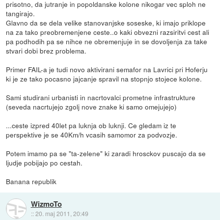
prisotno, da jutranje in popoldanske kolone nikogar vec sploh ne
tangirajo.
Glavno da se dela velike stanovanjske soseske, ki imajo priklope
na za tako preobremenjene ceste..o kaki obvezni razsiritvi cest ali
pa podhodih pa se nihce ne obremenjuje in se dovoljenja za take
stvari dobi brez problema.
Primer FAIL-a je tudi novo aktivirani semafor na Lavrici pri Hoferju
ki je ze tako pocasno jajcanje spravil na stopnjo stojece kolone.
Sami studirani urbanisti in nacrtovalci prometne infrastrukture
(seveda nacrtujejo zgolj nove znake ki samo omejujejo)
...ceste izpred 40let pa luknja ob luknji. Ce gledam iz te
perspektive je se 40Km/h vcasih samomor za podvozje.
Potem imamo pa se "ta-zelene" ki zaradi hrosckov puscajo da se
ljudje pobijajo po cestah.
Banana republik
WizmoTo
::
20. maj 2011, 20:49