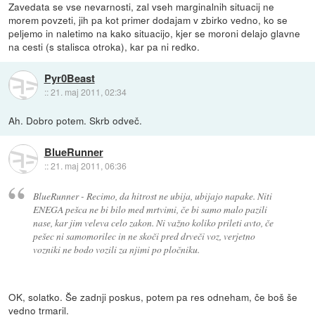
Zavedata se vse nevarnosti, zal vseh marginalnih situacij ne
morem povzeti, jih pa kot primer dodajam v zbirko vedno, ko se
peljemo in naletimo na kako situacijo, kjer se moroni delajo glavne
na cesti (s stalisca otroka), kar pa ni redko.
Pyr0Beast
::
21. maj 2011, 02:34
Ah. Dobro potem. Skrb odveč.
BlueRunner
::
21. maj 2011, 06:36
BlueRunner - Recimo, da hitrost ne ubija, ubijajo napake. Niti
ENEGA pešca ne bi bilo med mrtvimi, če bi samo malo pazili
nase, kar jim veleva celo zakon. Ni važno koliko prileti avto, če
pešec ni samomorilec in ne skoči pred drveči voz, verjetno
vozniki ne bodo vozili za njimi po pločniku.
OK, solatko. Še zadnji poskus, potem pa res odneham, če boš še
vedno trmaril.