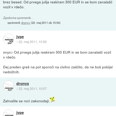
brez besed. Od prvega julija reskiram 300 EUR in se bom zanalašč
vozil v rdečo.
Zgodovina sprememb…
spremenil:
dronyx
(
22. maj 2011 ob 10:54
)
jype
::
22. maj 2011, 10:56
onyx> Od prvega julija reskiram 300 EUR in se bom zanalašč vozil
v rdečo.
Dej preden greš na pot sporoči na civilno zaščito, da ne boš pobijal
nedolžnih.
dronyx
::
22. maj 2011, 10:57
Zahvalite se nori zakonodaji.
jype