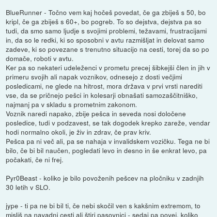
BlueRunner - Točno vem kaj hočeš povedat, če ga zbiješ s 50, bo
kripl, če ga zbiješ s 60+, bo pogreb. To so dejstva, dejstva pa so
tudi, da smo samo ljudje s svojimi problemi, težavami, frustracijami
in, da so le redki, ki so sposobni v avtu razmišljat in delovat samo
zadeve, ki so povezane s trenutno situacijo na cesti, torej da so po
domače, roboti v avtu.
Ker pa so nekateri udeleženci v prometu precej šibkejši člen in jih v
primeru svojih ali napak voznikov, odnesejo z dosti večjimi
posledicami, ne glede na hitrost, mora država v prvi vrsti narediti
vse, da se pričnejo pešci in kolesarji obnašati samozaščitniško,
najmanj pa v skladu s prometnim zakonom.
Voznik naredi napako, zbije pešca in seveda nosi določene
posledice, tudi v podzavest, se tak dogodek krepko zareže, vendar
hodi normalno okoli, je živ in zdrav, če prav kriv.
Pešca pa ni več ali, pa se nahaja v invalidskem vozičku. Tega ne bi
bilo, če bi bil naučen, pogledati levo in desno in še enkrat levo, pa
počakati, če ni frej.
Pyr0Beast - koliko je bilo povoženih pešcev na pločniku v zadnjih
30 letih v SLO.
jype - ti pa ne bi bil ti, če nebi skočil ven s kakšnim extremom, to
misliš na navadni cesti ali štiri pasovnici - sedaj pa povej, koliko