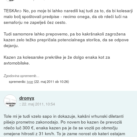
TESKAn> No, po moje bi lahko naredili kaj tudi za to, da bi kolesarji
malo bolj spoštovali predpise - recimo onega, da ob rdeči luči na
semaforju ne zapelješ čez cesto.
Tudi samomore lahko prepovemo, pa bo kakršnakoli zagrožena
kazen zelo težko prepričala potencialnega storilca, da se odpove
dejanju.
Kazen za kolesarske prekrške je že dolgo enaka kot za
avtomobilske.
Zgodovina sprememb…
spremenilo:
jype
(
22. maj 2011 ob 10:26
)
dronyx
::
22. maj 2011, 10:54
Tole mi je tudi vzelo sapo in dokazuje, kakšni vrhunski diletanti
pišejo prometno zakonodajo. Po novem bo kazen če prevoziš
rdečo luč 300 €, enaka kazen pa je če se voziš po območju
omejene hitrosti z 31 km/h. To je zame norost ob kateri ostajam