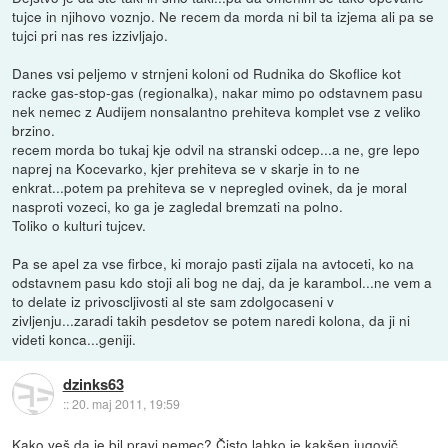
tujce in njihovo voznjo. Ne recem da morda ni bil ta izjema ali pa se
tujci pri nas res izzivljajo.
Danes vsi peljemo v strnjeni koloni od Rudnika do Skoflice kot
racke gas-stop-gas (regionalka), nakar mimo po odstavnem pasu
nek nemec z Audijem nonsalantno prehiteva komplet vse z veliko
brzino.
recem morda bo tukaj kje odvil na stranski odcep...a ne, gre lepo
naprej na Kocevarko, kjer prehiteva se v skarje in to ne
enkrat...potem pa prehiteva se v nepregled ovinek, da je moral
nasproti vozeci, ko ga je zagledal bremzati na polno.
Toliko o kulturi tujcev.
Pa se apel za vse firbce, ki morajo pasti zijala na avtoceti, ko na
odstavnem pasu kdo stoji ali bog ne daj, da je karambol...ne vem a
to delate iz privoscljivosti al ste sam zdolgocaseni v
zivljenju...zaradi takih pesdetov se potem naredi kolona, da ji ni
videti konca...geniji.
dzinks63
::
20. maj 2011, 19:59
Kako veš da je bil pravi nemec? Čisto lahko je kakšen jugovič,