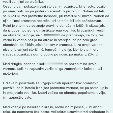
vozili za njimi po pločniku.
Osebno vam pokažem vsaj sto varnih voznikov, ki le redko vozijo
po omejitvah, so pa pridni vplačevalci v proračun. Noben od teh,
še nikoli ni imel prometne nesreče, pri kateri bi bil krivec. Noben od
njih ni imel prometne nesreče, pri kateri bi bil kdo poškodovan.
Point je v tem, da se znajo pravilno obnašat v kritičnih situacijah,
da iz goven potegnejo marsikaterega voznika, ki vozniških veščin
ne obvlada najbolje, nikoli!!!!!!!!!!!!!!!! ne prehitevajo, če to ni res
varno in vedno pazijo na otroke in starejše, se pa zelo grdo
obnašajo, do šibkih udeležencev v prometu, ki za svojo varnost
niso pripravljeni storiti nič, temveč rinejo tja, kjer jo v primeru
slabega voznika, sigurno dobijo po nosu, pa makar z 20km/h.
Med drugim, osebno nikoli!!!!!!!!!!!!!!!!!! ne pozabim na svojo
varnost, tudi, ko zapustim vozilo ali ga zamenjam z kolesom ali
motorjem.
Država bi poskrbela za vzgojo šibkih uporabnikov prometnih
površin, če bi hotela izboljšat prometno varnost, ne pa samo lupila
in omejevala voznike, kateri večina se obnaša, popolnoma ovčje,
čim zapustijo avto.
Med vožnjo po naseljenih krajih, redko vidim pešca, ki bi dvignil
roko, da namerava čez cesto, velikokrat ustavim pred prehodom in