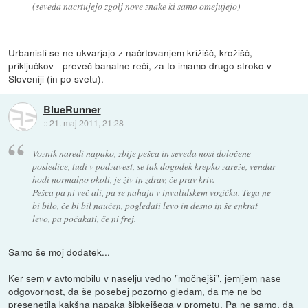
(seveda nacrtujejo zgolj nove znake ki samo omejujejo)
Urbanisti se ne ukvarjajo z načrtovanjem križišč, krožišč,
priključkov - preveč banalne reči, za to imamo drugo stroko v
Sloveniji (in po svetu).
BlueRunner
::
21. maj 2011, 21:28
Voznik naredi napako, zbije pešca in seveda nosi določene
posledice, tudi v podzavest, se tak dogodek krepko zareže, vendar
hodi normalno okoli, je živ in zdrav, če prav kriv.
Pešca pa ni več ali, pa se nahaja v invalidskem vozičku. Tega ne
bi bilo, če bi bil naučen, pogledati levo in desno in še enkrat
levo, pa počakati, če ni frej.
Samo še moj dodatek...
Ker sem v avtomobilu v naselju vedno "močnejši", jemljem nase
odgovornost, da še posebej pozorno gledam, da me ne bo
presenetila kakšna napaka šibkejšega v prometu. Pa ne samo, da