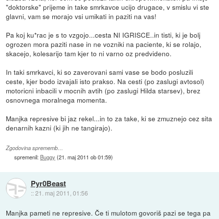
"doktorske" prijeme in take smrkavce ucijo drugace, v smislu vi ste
glavni, vam se morajo vsi umikati in paziti na vas!
Pa koj ku*rac je s to vzgojo...cesta NI IGRISCE..in tisti, ki je bolj
ogrozen mora paziti nase in ne vozniki na paciente, ki se rolajo,
skacejo, kolesarijo tam kjer to ni varno oz predvideno.
In taki smrkavci, ki so zaverovani sami vase se bodo posluzili
ceste, kjer bodo izvajali isto prakso. Na cesti (po zaslugi avtosol)
motoricni inbacili v mocnih avtih (po zaslugi Hilda starsev), brez
osnovnega moralnega momenta.
Manjka represive bi jaz rekel...in to za take, ki se zmuznejo cez sita
denarnih kazni (ki jih ne tangirajo).
Zgodovina sprememb…
spremenil:
Buggy
(
21. maj 2011 ob 01:59
)
Pyr0Beast
::
21. maj 2011, 01:56
Manjka pameti ne represive. Če ti mulotom govoriš pazi se tega pa