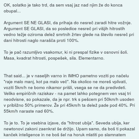
OK, solatko je tako trd, da sem vsaj jaz nad njim že do konca
obupal...
Argument SE NE GLASI, da prihaja do nesreč zaradi hitre vožnje.
Argument SE GLASI, da so posledice nesreč pri višjih hitrostih
vedno težje oziroma delež smrtnih žrtev glede na število nesreč pri
dani hitrosti naglo narašča proti 100%.
To je pač razumljivo vsakomur, ki ni prespal fizike v osnovni šoli.
Masa, kvadrat hitrosti, pospešek, sila. Elementarno.
That said... je v naseljih varno in IMHO pametno voziti po načelu
"raje malo manj, kot pa malo več". Na okolico ne moreš vplivati,
voziti 5km/h ne bomo nikamor prišli, vsega se ne da predivdeti.
Veliko empiričnih raziskav - na pamet lahko potegnem ven vsaj tri
neodvisne, so pokazale, da je npr. trk s pešcem pri 50km/h usoden
v približno 50% primerov. Že pri 45km/h ta delež pade pod 40%. Pri
55km/h naraste nad 60%.
To je to. To je vsebina izjave, da "hitrost ubija". Seveda ubija, ker
newtonovi zakoni zaenkrat še držijo. Upam samo, da boš ti pokazal
kanček inteligence in ne boš šel na horuk mlatiti po slamnatem