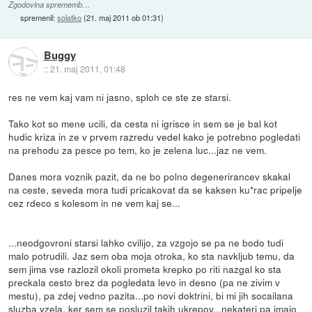
Zgodovina sprememb…
spremenil:
solatko
(
21. maj 2011 ob 01:31
)
Buggy
::
21. maj 2011, 01:48
res ne vem kaj vam ni jasno, sploh ce ste ze starsi.
Tako kot so mene ucili, da cesta ni igrisce in sem se je bal kot
hudic kriza in ze v prvem razredu vedel kako je potrebno pogledati
na prehodu za pesce po tem, ko je zelena luc...jaz ne vem.
Danes mora voznik pazit, da ne bo polno degenerirancev skakal
na ceste, seveda mora tudi pricakovat da se kaksen ku*rac pripelje
cez rdeco s kolesom in ne vem kaj se...
...neodgovroni starsi lahko cvilijo, za vzgojo se pa ne bodo tudi
malo potrudili. Jaz sem oba moja otroka, ko sta navkljub temu, da
sem jima vse razlozil okoli prometa krepko po riti nazgal ko sta
preckala cesto brez da pogledata levo in desno (pa ne zivim v
mestu), pa zdej vedno pazita...po novi doktrini, bi mi jih socailana
sluzba vzela, ker sem se posluzil takih ukrepov...nekateri pa imajo