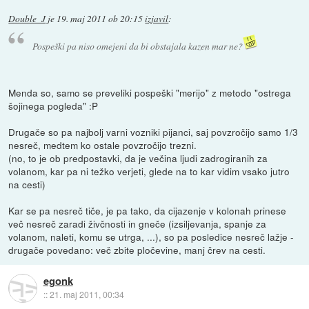
Double_J
je
19. maj 2011 ob 20:15
izjavil
:
Pospeški pa niso omejeni da bi obstajala kazen mar ne?
Menda so, samo se preveliki pospeški "merijo" z metodo "ostrega
šojinega pogleda" :P
Drugače so pa najbolj varni vozniki pijanci, saj povzročijo samo 1/3
nesreč, medtem ko ostale povzročijo trezni.
(no, to je ob predpostavki, da je večina ljudi zadrogiranih za
volanom, kar pa ni težko verjeti, glede na to kar vidim vsako jutro
na cesti)
Kar se pa nesreč tiče, je pa tako, da cijazenje v kolonah prinese
več nesreč zaradi živčnosti in gneče (izsiljevanja, spanje za
volanom, naleti, komu se utrga, ...), so pa posledice nesreč lažje -
drugače povedano: več zbite pločevine, manj črev na cesti.
egonk
::
21. maj 2011, 00:34