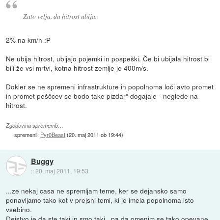
Zato velja, da hitrost ubija.
2% na km/h :P
Ne ubija hitrost, ubijajo pojemki in pospeški. Če bi ubijala hitrost bi
bili že vsi mrtvi, kotna hitrost zemlje je 400m/s.
Dokler se ne spremeni infrastrukture in popolnoma loči avto promet
in promet peščcev se bodo take pizdar* dogajale - neglede na
hitrost.
Zgodovina sprememb…
spremenil:
Pyr0Beast
(
20. maj 2011 ob 19:44
)
Buggy
::
20. maj 2011, 19:53
...ze nekaj casa ne spremljam teme, ker se dejansko samo
ponavljamo tako kot v prejsni temi, ki je imela popolnoma isto
vsebino.
Dejstvo je da ste taki in smo taki...pa da omenim se tako opevane