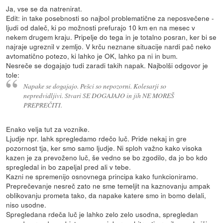
Ja, vse se da natrenirat.
Edit: in take posebnosti so najbol problematične za neposvečene -
ljudi od daleč, ki po možnosti prefurajo 10 km en na mesec v
nekem drugem kraju. Pripelje do tega in je totalno posran, ker bi se
najraje ugreznil v zemljo. V krču neznane situacije nardi pač neko
avtomatično potezo, ki lahko je OK, lahko pa ni in bum.
Nesreče se dogajajo tudi zaradi takih napak. Najbolši odgovor je
tole:
Napake se dogajajo. Pešci so nepozorni. Kolesarji so
nepredvidljivi. Stvari SE DOGAJAJO in jih NE MOREŠ
PREPREČITI.
Enako velja tut za voznike.
Ljudje npr. lahk spregledamo rdečo luč. Pride nekaj in gre
pozornost tja, ker smo samo ljudje. Ni sploh važno kako visoka
kazen je za prevoženo luč, še vedno se bo zgodilo, da jo bo kdo
spregledal in bo zapeljal pred ali v tebe.
Kazni ne spremenijo osnovnega principa kako funkcioniramo.
Preprečevanje nesreč zato ne sme temeljit na kaznovanju ampak
oblikovanju prometa tako, da napake katere smo in bomo delali,
niso usodne.
Spregledana rdeča luč je lahko zelo zelo usodna, spregledan