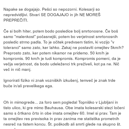
Napake se dogajajo. Pešci so nepozorni. Kolesarji so
nepredvidljivi. Stvari SE DOGAJAJO in jih NE MOREŠ
PREPREČITI.
Če si bolh hiter, potem bodo posledice bolj smrtonosne. Če boš
samo "malenkost" počasnejši, potem bo verjetnost smrtonosnih
posledic strmo padla. To je očitek predvsem tistim, ki vozijo "v
toleranci" samo zato, ker lahko. Zakaj ne postaviti omejitev 5km/h?
Preprosto zato, ker potem nikamor ne pridemo. 50 km/h je
kompromis. 90 km/h je tudi kompromis. Kompromis pomeni, da je
večja verjetnost, da bodo udeleženci trk preživeli, kot pa ne. Nič
več in nič manj.
Ignorirati fiziko ni znak vozniških izkušenj, temveč je znak trde
buče in/ali prevelikega ega.
Oh in mimogrede... za foro sem pogledal Topniško v Ljubljani in
tisto ulico, ki gre mimo Bauhausa. Obe imata kolesarski stezi ločeni
samo s črtkano črto in obe imata omejitev 60. Imel si prav. Tam je
ta omejitev res previsoka in prav zanima me statistika prometnih
nesreč na tistem koncu. Št. poškodb ali smrti glede na skupno št.