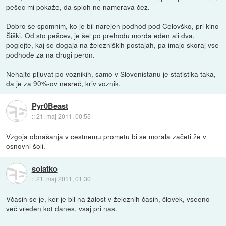
pešec mi pokaže, da sploh ne namerava čez.
Dobro se spomnim, ko je bil narejen podhod pod Celovško, pri kino
Šiški. Od sto pešcev, je šel po prehodu morda eden ali dva,
poglejte, kaj se dogaja na železniških postajah, pa imajo skoraj vse
podhode za na drugi peron.
Nehajte pljuvat po voznikih, samo v Slovenistanu je statistika taka,
da je za 90%-ov nesreč, kriv voznik.
Pyr0Beast
::
21. maj 2011, 00:55
Vzgoja obnašanja v cestnemu prometu bi se morala začeti že v
osnovni šoli.
solatko
::
21. maj 2011, 01:30
Včasih se je, ker je bil na žalost v železnih časih, človek, vseeno
več vreden kot danes, vsaj pri nas.