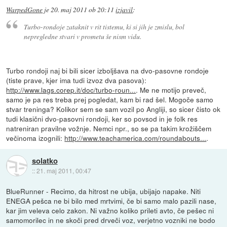
WarpedGone
je
20. maj 2011 ob 20:11
izjavil
:
Turbo-rondoje zataknit v rit tistemu, ki si jih je zmislu, bol
nepregledne stvari v prometu še nism vidu.
Turbo rondoji naj bi bili sicer izboljšava na dvo-pasovne rondoje
(tiste prave, kjer ima tudi izvoz dva pasova):
http://www.lags.corep.it/doc/turbo-roun...
. Me ne motijo preveč,
samo je pa res treba prej pogledat, kam bi rad šel. Mogoče samo
stvar treninga? Kolikor sem se sam vozil po Angliji, so sicer čisto ok
tudi klasični dvo-pasovni rondoji, ker so povsod in je folk res
natreniran pravilne vožnje. Nemci npr., so se pa takim krožiščem
večinoma izognili:
http://www.teachamerica.com/roundabouts...
.
solatko
::
21. maj 2011, 00:47
BlueRunner - Recimo, da hitrost ne ubija, ubijajo napake. Niti
ENEGA pešca ne bi bilo med mrtvimi, če bi samo malo pazili nase,
kar jim veleva celo zakon. Ni važno koliko prileti avto, če pešec ni
samomorilec in ne skoči pred drveči voz, verjetno vozniki ne bodo