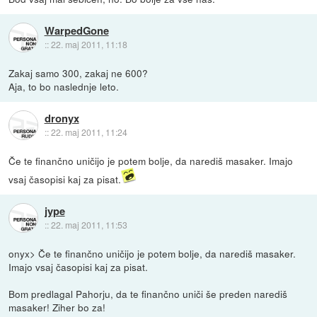
WarpedGone
::
22. maj 2011, 11:18
Zakaj samo 300, zakaj ne 600?
Aja, to bo naslednje leto.
dronyx
::
22. maj 2011, 11:24
Če te finančno uničijo je potem bolje, da narediš masaker. Imajo
vsaj časopisi kaj za pisat.
jype
::
22. maj 2011, 11:53
onyx> Če te finančno uničijo je potem bolje, da narediš masaker.
Imajo vsaj časopisi kaj za pisat.
Bom predlagal Pahorju, da te finančno uniči še preden narediš
masaker! Ziher bo za!