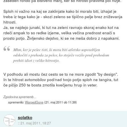
zaseden rondo pa bistveno manj, ker so hitrosti pravilma pol nižje.
Sploh ni važno na kaj se zaklinjate kako bi moralo biti, izhajat je
treba iz tega kako je - skozi zeleno se tipično pelje brez zniževanja
hitrosti.
Ja, se najdejo junaki, ki tut na zeleni ravnajo skoraj enako kot na
rdeči ampak to so redke izjeme, velika večina prednost enači s
prosto potjo. Življensko dejstvo, ki se ne meša dobro z napakami.
Mhm, ker je pešec tisti, ki mora biti atletsko usposobljen
odskočiti s prehoda za pešce, ko stoječe vozilo pred prehodom
prehiti idiot z veliko hitrostjo.
V podhodu ali mostu čez cesto se to ne more zgodit "by design".
In te hitrost avtomobilov pod/nad tvojo potjo sploh ne tangira, tut
če pičijo 250 te bosta zmotila kvečjemu hrup in veter.
Zgodovina sprememb…
spremenilo:
WarpedGone
(
21. maj 2011 ob 11:39
)
solatko
::
21. maj 2011, 18:27