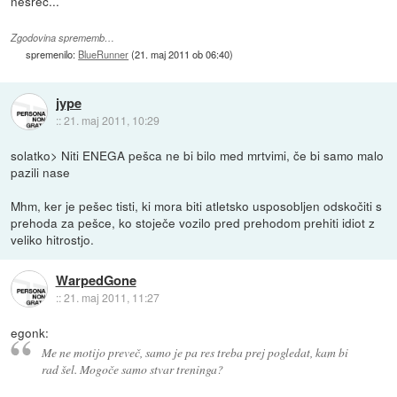
nesreč...
Zgodovina sprememb…
spremenilo:
BlueRunner
(
21. maj 2011 ob 06:40
)
jype
::
21. maj 2011, 10:29
solatko> Niti ENEGA pešca ne bi bilo med mrtvimi, če bi samo malo
pazili nase
Mhm, ker je pešec tisti, ki mora biti atletsko usposobljen odskočiti s
prehoda za pešce, ko stoječe vozilo pred prehodom prehiti idiot z
veliko hitrostjo.
WarpedGone
::
21. maj 2011, 11:27
egonk:
Me ne motijo preveč, samo je pa res treba prej pogledat, kam bi
rad šel. Mogoče samo stvar treninga?