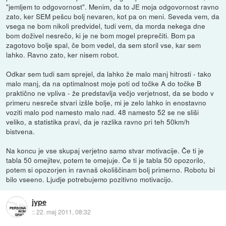
"jemljem to odgovornost". Menim, da to JE moja odgovornost ravno
zato, ker SEM pešcu bolj nevaren, kot pa on meni. Seveda vem, da
vsega ne bom nikoli predvidel, tudi vem, da morda nekega dne
bom doživel nesrečo, ki je ne bom mogel preprečiti. Bom pa
zagotovo bolje spal, če bom vedel, da sem storil vse, kar sem
lahko. Ravno zato, ker nisem robot.
Odkar sem tudi sam sprejel, da lahko že malo manj hitrosti - tako
malo manj, da na optimalnost moje poti od točke A do točke B
praktično ne vpliva - že predstavlja večjo verjetnost, da se bodo v
primeru nesreče stvari izšle bolje, mi je zelo lahko in enostavno
voziti malo pod namesto malo nad. 48 namesto 52 se ne sliši
veliko, a statistika pravi, da je razlika ravno pri teh 50km/h
bistvena.
Na koncu je vse skupaj verjetno samo stvar motivacije. Če ti je
tabla 50 omejitev, potem te omejuje. Če ti je tabla 50 opozorilo,
potem si opozorjen in ravnaš okoliščinam bolj primerno. Robotu bi
bilo vseeno. Ljudje potrebujemo pozitivno motivacijo.
jype
::
22. maj 2011, 08:32