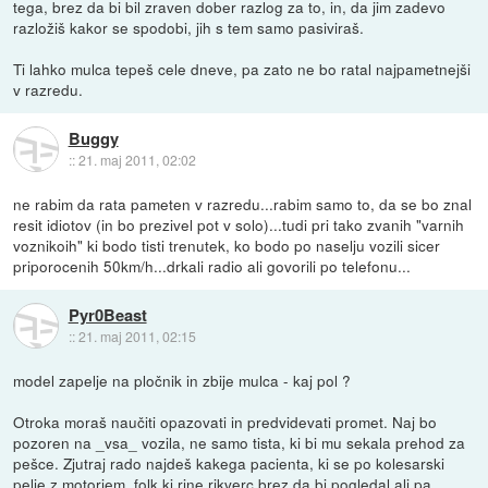
tega, brez da bi bil zraven dober razlog za to, in, da jim zadevo
razložiš kakor se spodobi, jih s tem samo pasiviraš.
Ti lahko mulca tepeš cele dneve, pa zato ne bo ratal najpametnejši
v razredu.
Buggy
::
21. maj 2011, 02:02
ne rabim da rata pameten v razredu...rabim samo to, da se bo znal
resit idiotov (in bo prezivel pot v solo)...tudi pri tako zvanih "varnih
voznikoih" ki bodo tisti trenutek, ko bodo po naselju vozili sicer
priporocenih 50km/h...drkali radio ali govorili po telefonu...
Pyr0Beast
::
21. maj 2011, 02:15
model zapelje na pločnik in zbije mulca - kaj pol ?
Otroka moraš naučiti opazovati in predvidevati promet. Naj bo
pozoren na _vsa_ vozila, ne samo tista, ki bi mu sekala prehod za
pešce. Zjutraj rado najdeš kakega pacienta, ki se po kolesarski
pelje z motorjem, folk ki rine rikverc brez da bi pogledal ali pa