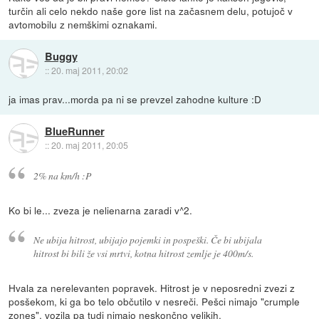
turčin ali celo nekdo naše gore list na začasnem delu, potujoč v
avtomobilu z nemškimi oznakami.
Buggy
::
20. maj 2011, 20:02
ja imas prav...morda pa ni se prevzel zahodne kulture :D
BlueRunner
::
20. maj 2011, 20:05
2% na km/h :P
Ko bi le... zveza je nelienarna zaradi v^2.
Ne ubija hitrost, ubijajo pojemki in pospeški. Če bi ubijala
hitrost bi bili že vsi mrtvi, kotna hitrost zemlje je 400m/s.
Hvala za nerelevanten popravek. Hitrost je v neposredni zvezi z
posšekom, ki ga bo telo občutilo v nesreči. Pešci nimajo "crumple
zones", vozila pa tudi nimajo neskončno velikih.