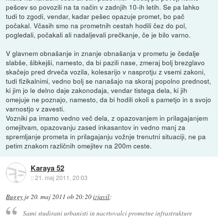
pešcev so povozili na ta način v zadnjih 10-ih letih. Se pa lahko
tudi to zgodi, vendar, kadar pešec opazuje promet, bo pač
počakal. Včasih smo na prometnih cestah hodili čez do pol,
pogledali, počakali ali nadaljevali prečkanje, če je bilo varno.
V glavnem obnašanje in znanje obnašanja v prometu je čedalje
slabše, šibkejši, namesto, da bi pazili nase, zmeraj bolj brezglavo
skačejo pred drveča vozila, kolesarijo v nasprotju z vsemi zakoni,
tudi fizikalnimi, vedno bolj se nanašajo na skoraj popolno prednost,
ki jim jo le delno daje zakonodaja, vendar tistega dela, ki jih
omejuje ne poznajo, namesto, da bi hodili okoli s pametjo in s svojo
varnostjo v zavesti.
Vozniki pa imamo vedno več dela, z opazovanjem in prilagajanjem
omejitvam, opazovanju zased inkasantov in vedno manj za
spremljanje prometa in prilagajanju vožnje trenutni situaciji, ne pa
petim znakom različnih omejitev na 200m ceste.
Karaya 52
::
21. maj 2011, 20:03
Buggy
je
20. maj 2011 ob 20:20
izjavil
:
Sami studirani urbanisti in nacrtovalci prometne infrastrukture