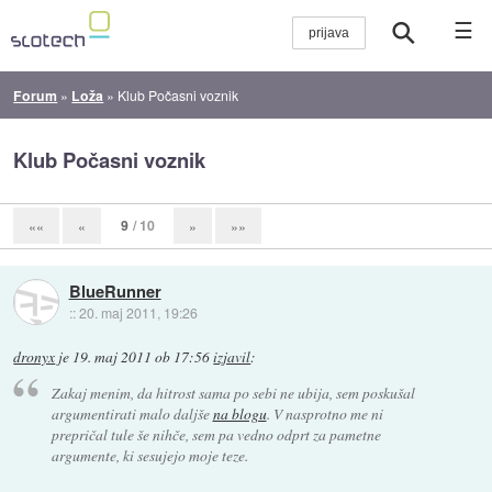
☰
Forum
»
Loža
»
Klub Počasni voznik
Klub Počasni voznik
9
/ 10
««
«
»
»»
BlueRunner
::
20. maj 2011, 19:26
dronyx
je
19. maj 2011 ob 17:56
izjavil
:
Zakaj menim, da hitrost sama po sebi ne ubija, sem poskušal
argumentirati malo daljše
na blogu
. V nasprotno me ni
prepričal tule še nihče, sem pa vedno odprt za pametne
argumente, ki sesujejo moje teze.