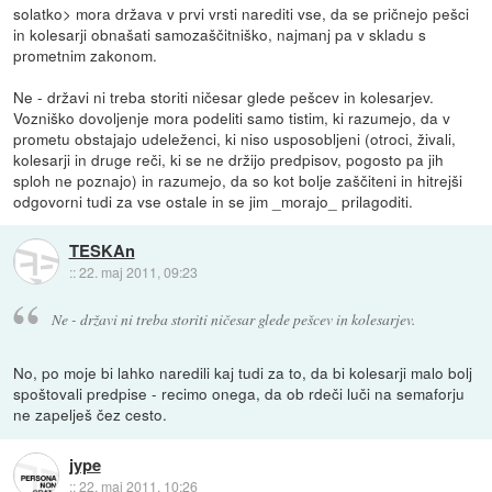
solatko> mora država v prvi vrsti narediti vse, da se pričnejo pešci
in kolesarji obnašati samozaščitniško, najmanj pa v skladu s
prometnim zakonom.
Ne - državi ni treba storiti ničesar glede pešcev in kolesarjev.
Vozniško dovoljenje mora podeliti samo tistim, ki razumejo, da v
prometu obstajajo udeleženci, ki niso usposobljeni (otroci, živali,
kolesarji in druge reči, ki se ne držijo predpisov, pogosto pa jih
sploh ne poznajo) in razumejo, da so kot bolje zaščiteni in hitrejši
odgovorni tudi za vse ostale in se jim _morajo_ prilagoditi.
TESKAn
::
22. maj 2011, 09:23
Ne - državi ni treba storiti ničesar glede pešcev in kolesarjev.
No, po moje bi lahko naredili kaj tudi za to, da bi kolesarji malo bolj
spoštovali predpise - recimo onega, da ob rdeči luči na semaforju
ne zapelješ čez cesto.
jype
::
22. maj 2011, 10:26