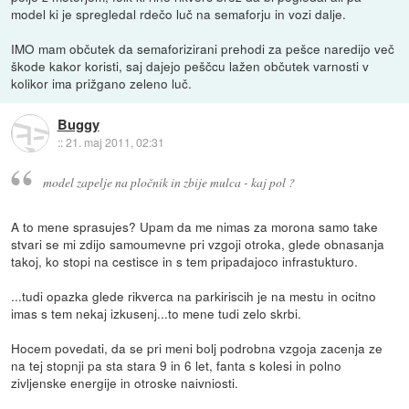
model ki je spregledal rdečo luč na semaforju in vozi dalje.
IMO mam občutek da semaforizirani prehodi za pešce naredijo več
škode kakor koristi, saj dajejo peščcu lažen občutek varnosti v
kolikor ima prižgano zeleno luč.
Buggy
::
21. maj 2011, 02:31
model zapelje na pločnik in zbije mulca - kaj pol ?
A to mene sprasujes? Upam da me nimas za morona samo take
stvari se mi zdijo samoumevne pri vzgoji otroka, glede obnasanja
takoj, ko stopi na cestisce in s tem pripadajoco infrastukturo.
...tudi opazka glede rikverca na parkiriscih je na mestu in ocitno
imas s tem nekaj izkusenj...to mene tudi zelo skrbi.
Hocem povedati, da se pri meni bolj podrobna vzgoja zacenja ze
na tej stopnji pa sta stara 9 in 6 let, fanta s kolesi in polno
zivljenske energije in otroske naivniosti.