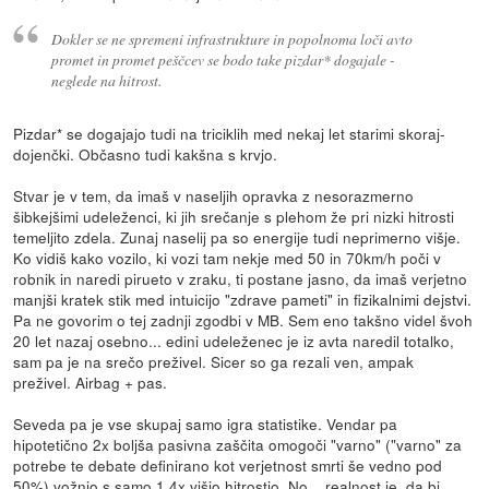
Dokler se ne spremeni infrastrukture in popolnoma loči avto
promet in promet peščcev se bodo take pizdar* dogajale -
neglede na hitrost.
Pizdar* se dogajajo tudi na triciklih med nekaj let starimi skoraj-
dojenčki. Občasno tudi kakšna s krvjo.
Stvar je v tem, da imaš v naseljih opravka z nesorazmerno
šibkejšimi udeleženci, ki jih srečanje s plehom že pri nizki hitrosti
temeljito zdela. Zunaj naselij pa so energije tudi neprimerno višje.
Ko vidiš kako vozilo, ki vozi tam nekje med 50 in 70km/h poči v
robnik in naredi pirueto v zraku, ti postane jasno, da imaš verjetno
manjši kratek stik med intuicijo "zdrave pameti" in fizikalnimi dejstvi.
Pa ne govorim o tej zadnji zgodbi v MB. Sem eno takšno videl švoh
20 let nazaj osebno... edini udeleženec je iz avta naredil totalko,
sam pa je na srečo preživel. Sicer so ga rezali ven, ampak
preživel. Airbag + pas.
Seveda pa je vse skupaj samo igra statistike. Vendar pa
hipotetično 2x boljša pasivna zaščita omogoči "varno" ("varno" za
potrebe te debate definirano kot verjetnost smrti še vedno pod
50%) vožnjo s samo 1.4x višjo hitrostjo. No... realnost je, da bi