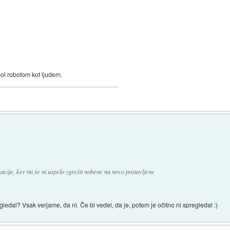
bol robotom kot ljudem.
cije, ker mi še ni uspelo zgrešit nobene na novo postavljene
egledal? Vsak verjame, da ni. Če bi vedel, da je, potem je očitno ni spregledal :)