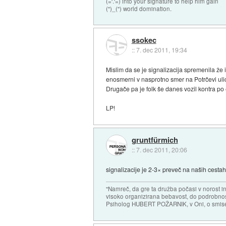
(='.'=) into your signature to help him gain
(")_(") world domination.
ssokec
::
7. dec 2011, 19:34
Mislim da se je signalizacija spremenila že i
enosmerni v nasprotno smer na Potrčevi ulic
Drugače pa je folk še danes vozil kontra p
LP!
gruntfürmich
::
7. dec 2011, 20:06
signalizacije je 2-3× preveč na naših cestah.
"Namreč, da gre ta družba počasi v norost i
visoko organizirana bebavost, do podrobnosti
Psiholog HUBERT POŽARNIK, v Oni, o smise