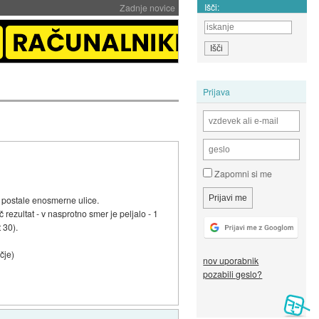
Išči:
Zadnje novice
Prijava
Zapomni si me
o postale enosmerne ulice.
rezultat - v nasprotno smer je peljalo - 1
t 30).
čje)
nov uporabnik
pozabili geslo?