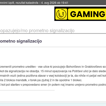
eto za večkratno uporabo
::
4. avg 2026 ob 19:41
i opazujejo/mo prometno signalizacijo
rometno signalizacijo
premenili prometno ureditev - vse ulice ki povzujejo Bohoričevo in Grablovičevo s
ot da signalizacija ne obsotja. 15 minut opazovanja na Potrčevi ulici je dalo sledeč 
rmalnih vozil (edina pozitivna stavar v vsej kolobociji je ta, da nihče ni peljal več ko
ila 2 blokca mandatk, v torek pa zjutraj 2 in še opoldne 1 blokec.
e več kot pol staršev v prepovedano smer (in potem naj imamo urejeno prometno podro