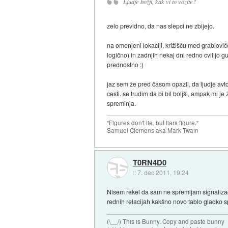
Ljudje božji, kak vi to vozite?
zelo previdno, da nas slepci ne zbijejo.
na omenjeni lokaciji, križišču med grabloviče
logično) in zadnjih nekaj dni redno cvilijo 
prednostno :)
jaz sem že pred časom opazil, da ljudje avt
cesti. se trudim da bi bil boljši, ampak mi je
spreminja.
"Figures don't lie, but liars figure."
Samuel Clemens aka Mark Twain
T0RN4D0
::
7. dec 2011, 19:24
Nisem rekel da sam ne spremljam signalizaci
rednih relacijah kakšno novo tablo gladko s
(\__/) This is Bunny. Copy and paste bunny