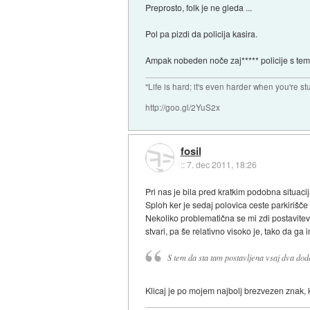
Preprosto, folk je ne gleda ...
Pol pa pizdi da policija kasira.
Ampak nobeden noče zaj***** policije s tem d
"Life is hard; it's even harder when you're st
http://goo.gl/2YuS2x
fosil
::
7. dec 2011, 18:26
Pri nas je bila pred kratkim podobna situaci
Sploh ker je sedaj polovica ceste parkirišč
Nekoliko problematična se mi zdi postavitev
stvari, pa še relativno visoko je, tako da g
S tem da sta tam postavljena vsaj dva dod
Klicaj je po mojem najbolj brezvezen znak, kar