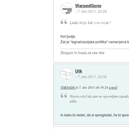
WarpedGone
::
7. dec 2011, 20:28
Ljudje božji, kak vi to vozite?
Kot ljudje.
Žal je "signalizacijska politika" namenjena 
Zbogom in hvala za vse ribe
Utk
::
7. dec 2011, 20:30
T0RN4D0
je
7. dec 2011 ob 19:24
izjavil
:
Nisem rekel da sam ne spremljam signaliza
table.
In kako bi vedel, da si spregledal, če bi spr