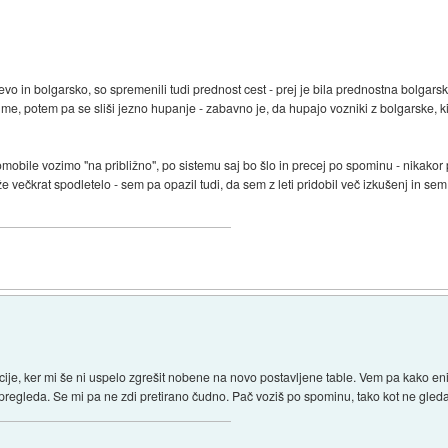
vo in bolgarsko, so spremenili tudi prednost cest - prej je bila prednostna bolgarska
gume, potem pa se sliši jezno hupanje - zabavno je, da hupajo vozniki z bolgarske, k
omobile vozimo "na približno", po sistemu saj bo šlo in precej po spominu - nikako
 že večkrat spodletelo - sem pa opazil tudi, da sem z leti pridobil več izkušenj in se
je, ker mi še ni uspelo zgrešit nobene na novo postavljene table. Vem pa kako eni
pregleda. Se mi pa ne zdi pretirano čudno. Pač voziš po spominu, tako kot ne gleda