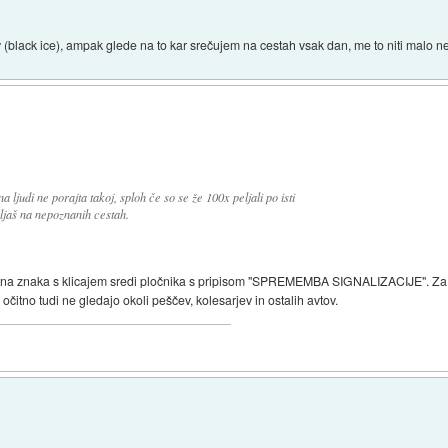
av (black ice), ampak glede na to kar srečujem na cestah vsak dan, me to niti malo ne
 ljudi ne porajta takoj, sploh če so se že 100x peljali po isti
mljaš na nepoznanih cestah.
tna znaka s klicajem sredi pločnika s pripisom "SPREMEMBA SIGNALIZACIJE". Za tiste
očitno tudi ne gledajo okoli peščev, kolesarjev in ostalih avtov.