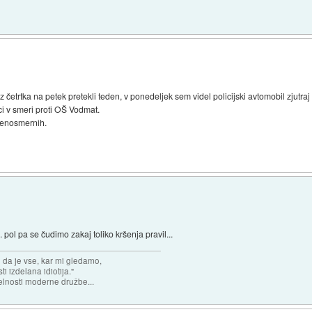
z četrtka na petek pretekli teden, v ponedeljek sem videl policijski avtomobil zjutraj
i v smeri proti OŠ Vodmat.
o enosmernih.
 pol pa se čudimo zakaj toliko kršenja pravil...
n da je vse, kar mi gledamo,
 izdelana idiotija."
lnosti moderne družbe...