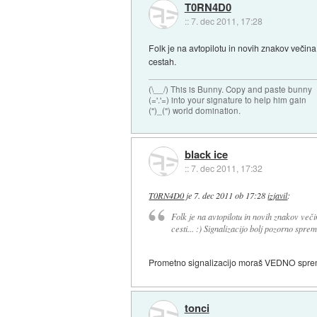
T0RN4D0
::
7. dec 2011, 17:28
Folk je na avtopilotu in novih znakov večina 
cestah.
(\__/) This is Bunny. Copy and paste bunny
(='.'=) into your signature to help him gain
(")_(") world domination.
black ice
::
7. dec 2011, 17:32
T0RN4D0
je
7. dec 2011 ob 17:28
izjavil
:
Folk je na avtopilotu in novih znakov večina
cesti... :) Signalizacijo bolj pozorno spre
Prometno signalizacijo moraš VEDNO spreml
tonci