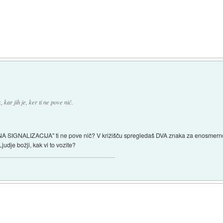
kar jih je, ker ti ne pove nič.
A SIGNALIZACIJA" ti ne pove nič? V križišču spregledaš DVA znaka za enosmerno u
udje božji, kak vi to vozite?