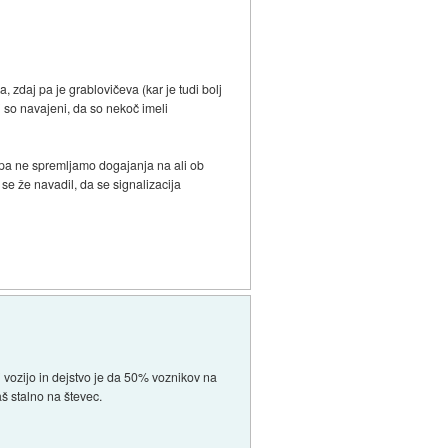
, zdaj pa je grablovičeva (kar je tudi bolj
i so navajeni, da so nekoč imeli
r pa ne spremljamo dogajanja na ali ob
m se že navadil, da se signalizacija
 vozijo in dejstvo je da 50% voznikov na
š stalno na števec.