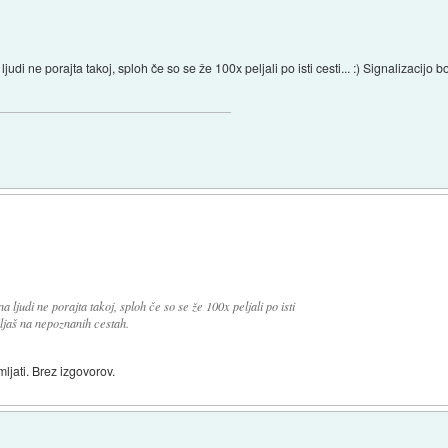
ljudi ne porajta takoj, sploh če so se že 100x peljali po isti cesti... :) Signalizaci
 ljudi ne porajta takoj, sploh če so se že 100x peljali po isti
mljaš na nepoznanih cestah.
jati. Brez izgovorov.