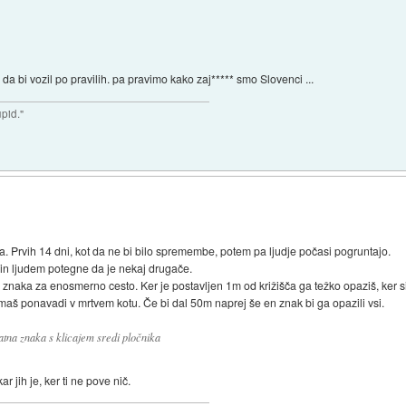
a bi vozil po pravilih. pa pravimo kako zaj***** smo Slovenci ...
upid."
ja. Prvih 14 dni, kot da ne bi bilo spremembe, potem pa ljudje počasi pogruntajo.
e in ljudem potegne da je nekaj drugače.
 znaka za enosmerno cesto. Ker je postavljen 1m od križišča ga težko opaziš, ker s
a imaš ponavadi v mrtvem kotu. Če bi dal 50m naprej še en znak bi ga opazili vsi.
atna znaka s klicajem sredi pločnika
 jih je, ker ti ne pove nič.