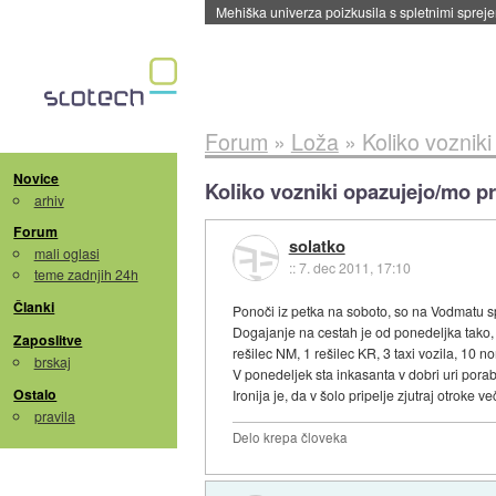
Evropska vesoljska agencija razvija svojo rak
Forum
»
Loža
»
Koliko voznik
Novice
Koliko vozniki opazujejo/mo p
arhiv
Forum
solatko
mali oglasi
::
7. dec 2011, 17:10
teme zadnjih 24h
Članki
Ponoči iz petka na soboto, so na Vodmatu s
Dogajanje na cestah je od ponedeljka tako, k
Zaposlitve
rešilec NM, 1 rešilec KR, 3 taxi vozila, 10 no
brskaj
V ponedeljek sta inkasanta v dobri uri porab
Ostalo
Ironija je, da v šolo pripelje zjutraj otrok
pravila
Delo krepa človeka