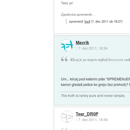
Tako je!
Zgodovina sprememb…
spremenil:
fosil
(
7. dec 2011 ob 18:27
)
Mavrik
::
7. dec 2011, 18:34
Klicaj je po mojem najbolj brezvezen znak, 
Um... klicaj pod katerim piše "SPREMENJEN
kamor gledaš pešce ko grejo čez prehod)? Lj
The truth is rarely pure and never simple.
Tear_DR0P
::
7. dec 2011, 18:48