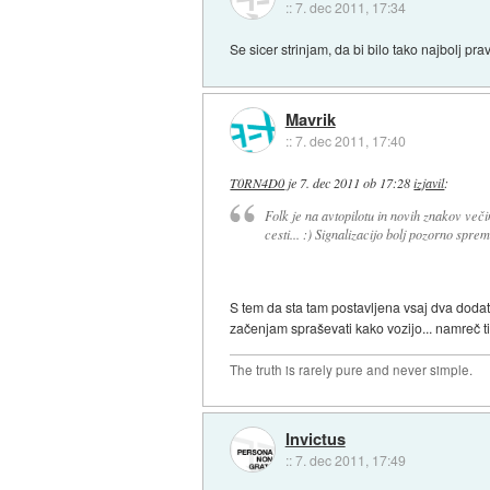
::
7. dec 2011, 17:34
Se sicer strinjam, da bi bilo tako najbolj pr
Mavrik
::
7. dec 2011, 17:40
T0RN4D0
je
7. dec 2011 ob 17:28
izjavil
:
Folk je na avtopilotu in novih znakov večina
cesti... :) Signalizacijo bolj pozorno spre
S tem da sta tam postavljena vsaj dva doda
začenjam spraševati kako vozijo... namreč ti 
The truth is rarely pure and never simple.
Invictus
::
7. dec 2011, 17:49