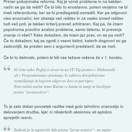
Primer pokojninska reforma. Kaj je vzrok problema in na kakšen
način se ga da rešiti? Če bi bilo to enostavno, potem verjetno ne bi
imeli referenduma, ker se bi predlagatelji osmešili. Ker pa odgovori
niso enoznačni, ker obstaja več rešitev in za vsako izmed rešitev
tudi več poti, je takšen kriterij preveč arbitraren. Kaj pa, če imam
popolnoma pravilno analizo problema, samo tistemu, ki preverja
znanje ni všeč? Kako dokažem, da imam jaz prav, on se pa moti?
Če to dokažem, kaj se zgodi z vsemi tistimi, katerih dogovori so ga
zadovoljili, še preden sem z argumenti predstavil, da se moti.
Če bi to delovalo, potem bi bili vse težave rešene že v 1. koraku.
Ni čisto tako. Poglej si stvari tu na ST. Tip postavi v Elektroniki
ali v Programiranju vprašanje, ki zahteva disciplinirano
razmišljanje in logičen odgovor. Javi se par tipov.
Nato nekdo načne temo Kučan vs Janša in usuje se bazilijon
postov "poznavalcev".
To je zelo dober povzetek razlike med golo tehnično znanostjo in
delovanjem družbe, kjer ni nikakršnih aksiomov ali splošno
sprejetih resnic.
Zadosti je že ugotoviti, kdo pozna "javne resnice" - ne nujno