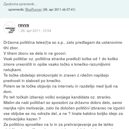
Zgodovina sprememb…
spremenilo:
BlueRunner
(
26. apr 2011 ob 07:41
)
revvs
::
26. apr 2011, 10:54
Državna politična teles(t)a so s.p., zato predlagam da ustanovimo
tihi zbor.
V tihem zboru se dela in ne govori.
Vsak političar oz. politična stranka predloži točke od 1 do koliko
zmore uresničiti in opiše vsako točko s kmečko-razumljivimi
netujkami.
Te točke obdelajo strokovnjaki in zraven z rdečim napišejo
prednosti in slabosti po kmečko.
Potem se te točke objavijo na internetu in razdelijo med ljudi na
dom.
Po teh točkah izberejo volilci svojega kandidata oz. stranko.
Mislim da naši političari so sposobni za državno dobro delo, samo
manjka njim motivacije, zato če določen politični izbranec ne izpolni
vse obljube se mu odreže del, a ne ? Imate kakšno boljšo idejo za
motivacijsko kazen ?
Za politično sprostitev na tv in za prehranjevanje pa še lahko