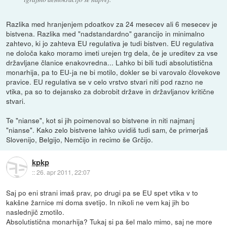
Razlika med hranjenjem pdoatkov za 24 mesecev ali 6 mesecev je
bistvena. Razlika med "nadstandardno" garancijo in minimalno
zahtevo, ki jo zahteva EU regulativa je tudi bistven. EU regulativa
ne določa kako moramo imeti urejen trg dela, če je ureditev za vse
državljane članice enakovredna... Lahko bi bili tudi absolutistična
monarhija, pa to EU-ja ne bi motilo, dokler se bi varovalo človekove
pravice. EU regulativa se v celo vrstvo stvari niti pod razno ne
vtika, pa so to dejansko za dobrobit države in državljanov kritične
stvari.
Te "nianse", kot si jih poimenoval so bistvene in niti najmanj
"nianse". Kako zelo bistvene lahko uvidiš tudi sam, če primerjaš
Slovenijo, Belgijo, Nemčijo in recimo še Grčijo.
kpkp
::
26. apr 2011, 22:07
Saj po eni strani imaš prav, po drugi pa se EU spet vtika v to
kakšne žarnice mi doma svetijo. In nikoli ne vem kaj jih bo
naslednjič zmotilo.
Absolutistična monarhija? Tukaj si pa šel malo mimo, saj ne more