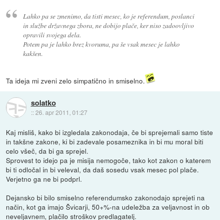
Lahko pa se zmenimo, da tisti mesec, ko je referendum, poslanci
in službe državnega zbora, ne dobijo plače, ker niso zadoovljivo
opravili svojega dela.
Potem pa je lahko brez kvoruma, pa še vsak mesec je lahko
kakšen.
Ta ideja mi zveni zelo simpatično in smiselno.
solatko
::
26. apr 2011, 01:27
Kaj misliš, kako bi izgledala zakonodaja, če bi sprejemali samo tiste
in takšne zakone, ki bi zadevale posameznika in bi mu moral biti
celo všeč, da bi ga sprejel.
Sprovest to idejo pa je misija nemogoče, tako kot zakon o katerem
bi ti odločal in bi veleval, da daš sosedu vsak mesec pol plače.
Verjetno ga ne bi podprl.
Dejansko bi bilo smiselno referendumsko zakonodajo sprejeti na
način, kot ga imajo Švicarji, 50+%-na udeležba za veljavnost in ob
neveljavnem, plačilo stroškov predlagatelj.