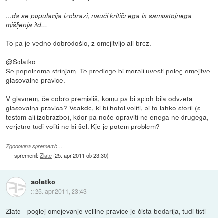
...da se populacija izobrazi, nauči kritičnega in samostojnega
mišljenja itd...
To pa je vedno dobrodošlo, z omejitvijo ali brez.
@Solatko
Se popolnoma strinjam. Te predloge bi morali uvesti poleg omejitve
glasovalne pravice.
V glavnem, če dobro premisliš, komu pa bi sploh bila odvzeta
glasovalna pravica? Vsakdo, ki bi hotel voliti, bi to lahko storil (s
testom ali izobrazbo), kdor pa noče opraviti ne enega ne drugega,
verjetno tudi voliti ne bi šel. Kje je potem problem?
Zgodovina sprememb…
spremenil:
Zlate
(
25. apr 2011 ob 23:30
)
solatko
::
25. apr 2011, 23:43
Zlate - poglej omejevanje volilne pravice je čista bedarija, tudi tisti