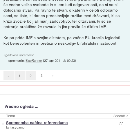
še vedno veliko svobode in s tem tudi odgovornosti, da si sami
določamo stvari. Pa ravno te stvari, o katerih v celoti odločamo
sami, so tiste, ki danes predstavljajo razliko med državami, ki so
krizo zvozile bolj ali manj zadovoljivo, ter državami, ki so se
notranje praktično že razsule in jim pravila že diktira IMF.
Ko pa pride IMF s svojim diktatom, pa začne EU-kracija izgledati
kot benevolenten in pretežno neškodljiv birokratski mastodont.
Zgodovina sprememb…
spremenilo:
BlueRunner
(
27. apr 2011 ob 00:23
)
3
»
«
1
2
Vredno ogleda ...
Tema
Sporočila
»
Sprememba načina referenduma
77
fantasycamp