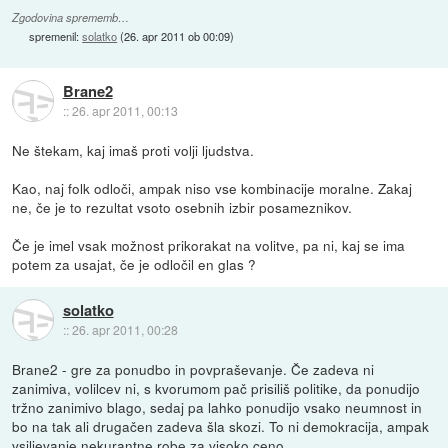
Zgodovina sprememb…
spremenil:
solatko
(
26. apr 2011 ob 00:09
)
Brane2
::
26. apr 2011, 00:13
Ne štekam, kaj imaš proti volji ljudstva.
Kao, naj folk odloči, ampak niso vse kombinacije moralne. Zakaj
ne, če je to rezultat vsoto osebnih izbir posameznikov.
Če je imel vsak možnost prikorakat na volitve, pa ni, kaj se ima
potem za usajat, če je odločil en glas ?
solatko
::
26. apr 2011, 00:28
Brane2 - gre za ponudbo in povpraševanje. Če zadeva ni
zanimiva, volilcev ni, s kvorumom pač prisiliš politike, da ponudijo
tržno zanimivo blago, sedaj pa lahko ponudijo vsako neumnost in
bo na tak ali drugačen zadeva šla skozi. To ni demokracija, ampak
vsiljevanje nekurantne robe za visoko ceno.