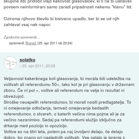
skupine itd) pridobil višjo kakovost glasovalcev, ki ti ne bi uletavali
povsem neinformirani samo zaradi pripadnosti nekemu "klanu" itd.
Oziroma njihovo število bi bistveno upadlo, ker bi se od njih
zahteval vsaj nek napor.
Zgodovina sprememb…
spremenil:
Brane2
(
25. apr 2011 ob 20:24
)
solatko
::
25. apr 2011, 20:28
Veljavnost kakeršnega koli glasovanja, bi morala biti udeležba na
volitvah ali referendumu 50+, tako kot je pri glasovanju v državnem
zboru. Če ni pol +, volitve ali referendum ne velja in rezultat ni
obvezujoč.
Stroške neuspelih referendumov, bi morali nositi predlagatelja. To
ni omejevanje odločanja, temveč omejevanje bedastih
referendumov, o stvareh, o katerih večina nima pojma ali je za
večino nezanimivo. Sedaj pa referendumi služijo izključno za
drkanje med pozicijo in opozicijo.
Volitve so na štiri leta, potem pa naj izvoljeni delajo, če delajo
dobro, bo znano pri naslednjih volitvah. Vse ostalo je igranje z