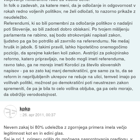
In folk o zadevah, za katere meni, da je odločanje in odgovornost v
rokah redno voljenih politikov, ne želi odločati, to nazorno prikaže z
neudeležbo.
Referendumi, ki so bili pomembni za odločanje politikov o nadaljni
poti Slovenije, so bili zadosti dobro obiskani. Po tvojem mišljenju
parlamenta ne rabimo, saj bodo strokovnjaki napisali zakon,
ljudstvo pa ga bo potrdilo ali zavrnilo na referendumu. Ne mešaj
hrušk in jabolk. S takimi pravili, lahko hipotetično onemogočimo
pozicijo, da sprejme kakršen koli zakon. Avstrijci za pokojninsko
reformo, katero pripravljajo, ne bodo mogli imeti referenduma,
ravno tako, ga ne morejo imeti Korošci za število slovenskih
napisov - pa so zato kaj manj demokratični, gre samo za to, da se
reform in nepriljubljenih ukrepov ne rešuje na ulici, temveč imajo po
volitvah politiki, možnost po demokratični poti neustrezen zakon
spremeniti, če pa je bila to celo volilna obljuba, ga pa celo morajo,
da obdržijo verodostojnost.
kpkp
::
26. apr 2011, 00:37
Nevem zakaj bi 80% udeležba z zgornjega primera imela večjo
legitimnost kot en in edini glas.
Saj je pri 1. primeru prišlo do močnega nasprotovanja predlogu, v