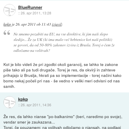
BlueRunner
::
26. apr 2011, 13:28
kpkp
je
26. apr 2011 ob 11:43
izjavil
:
Ne smemo pozabiti na EU, na vse direktive, ki jim naši slepo
sledijo... Že za UK (ki ima malo več hrbtenice kot naši politiki)
se govori, da od 50-80% zakonov izvira iz Brusla. Torej o čem že
odločamo na volitvah?
Kot je bilo videti že pri zgodbi okoli garancij, se lahko te zakone
piše tako ali pa tudi drugače. Torej je res, da okvirji in zahteve
prihajajo iz Bruslja, hkrati pa so implementacije - torej načini kako
bomo nekaj počeli pri nas - še vedno v veliki meri odvisni od nas
samih.
kpkp
::
26. apr 2011, 14:36
Že res, da lahko nianse "po-balkanimo" (beri, naredimo po svoje),
vendar smer je zaukazana...
Torej, če pouzamem: na volitvah odločamo o niansah, na podlagi