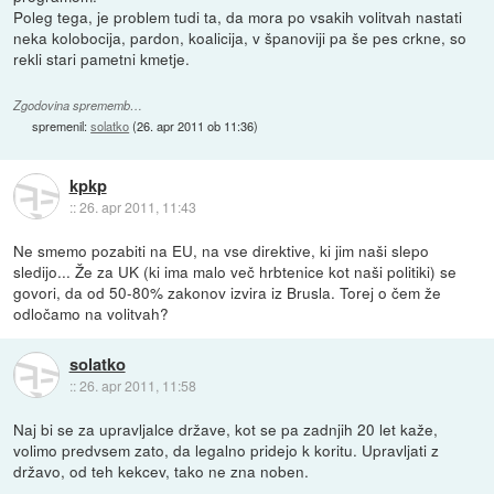
Poleg tega, je problem tudi ta, da mora po vsakih volitvah nastati
neka kolobocija, pardon, koalicija, v španoviji pa še pes crkne, so
rekli stari pametni kmetje.
Zgodovina sprememb…
spremenil:
solatko
(
26. apr 2011 ob 11:36
)
kpkp
::
26. apr 2011, 11:43
Ne smemo pozabiti na EU, na vse direktive, ki jim naši slepo
sledijo... Že za UK (ki ima malo več hrbtenice kot naši politiki) se
govori, da od 50-80% zakonov izvira iz Brusla. Torej o čem že
odločamo na volitvah?
solatko
::
26. apr 2011, 11:58
Naj bi se za upravljalce države, kot se pa zadnjih 20 let kaže,
volimo predvsem zato, da legalno pridejo k koritu. Upravljati z
državo, od teh kekcev, tako ne zna noben.