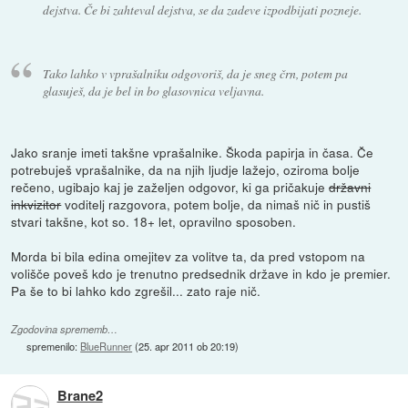
dejstva. Če bi zahteval dejstva, se da zadeve izpodbijati pozneje.
Tako lahko v vprašalniku odgovoriš, da je sneg črn, potem pa
glasuješ, da je bel in bo glasovnica veljavna.
Jako sranje imeti takšne vprašalnike. Škoda papirja in časa. Če
potrebuješ vprašalnike, da na njih ljudje lažejo, oziroma bolje
rečeno, ugibajo kaj je zaželjen odgovor, ki ga pričakuje
državni
inkvizitor
voditelj razgovora, potem bolje, da nimaš nič in pustiš
stvari takšne, kot so. 18+ let, opravilno sposoben.
Morda bi bila edina omejitev za volitve ta, da pred vstopom na
volišče poveš kdo je trenutno predsednik države in kdo je premier.
Pa še to bi lahko kdo zgrešil... zato raje nič.
Zgodovina sprememb…
spremenilo:
BlueRunner
(
25. apr 2011 ob 20:19
)
Brane2