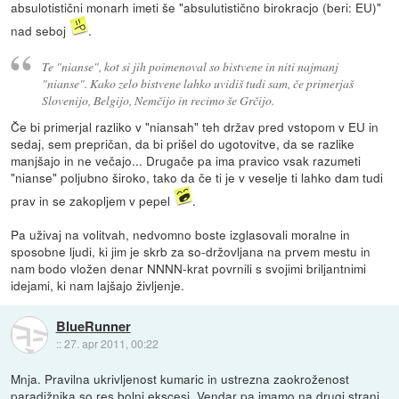
absulotistični monarh imeti še "absulutistično birokracjo (beri: EU)"
nad seboj
.
Te "nianse", kot si jih poimenoval so bistvene in niti najmanj
"nianse". Kako zelo bistvene lahko uvidiš tudi sam, če primerjaš
Slovenijo, Belgijo, Nemčijo in recimo še Grčijo.
Če bi primerjal razliko v "niansah" teh držav pred vstopom v EU in
sedaj, sem prepričan, da bi prišel do ugotovitve, da se razlike
manjšajo in ne večajo... Drugače pa ima pravico vsak razumeti
"nianse" poljubno široko, tako da če ti je v veselje ti lahko dam tudi
prav in se zakopljem v pepel
.
Pa uživaj na volitvah, nedvomno boste izglasovali moralne in
sposobne ljudi, ki jim je skrb za so-držovljana na prvem mestu in
nam bodo vložen denar NNNN-krat povrnili s svojimi briljantnimi
idejami, ki nam lajšajo življenje.
BlueRunner
::
27. apr 2011, 00:22
Mnja. Pravilna ukrivljenost kumaric in ustrezna zaokroženost
paradižnika so res bolni ekscesi. Vendar pa imamo na drugi strani