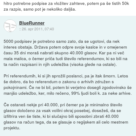
hitro potrebne podpise za vložitev zahteve, potem pa še tistih 50k
za razpis, samo pot je nekoliko daljša.
BlueRunner
::
26. apr 2011, 07:40
5000 podpisev je potrebno samo zato, da se ugotovi, da nek
interes obstaja. Država potem odpre svoje kaslce in v omejenem
času 35 dni moraš nabrati skupno 40.000 glasov. Kar pa ni več
mala malica, o čemer priča tudi število referendumov, ki so bili na
ta način razpisani in njih udeležba (visoka glede na ostale).
Pri referendumih, ki si jih sprožili poslanci, pa je itak šmorn. Letos
še dobro, da bo referendum o zakonu o arhivih združen s
pokojninami. Če ne bi bil, potem bi verjetno dosegli zgodovinsko še
manjšo udeležbo, ker, milo rečeno, 99% ljudi boli k. za neke arhive.
Če ostaneš nekje pri 40.000, pri čemer pa je minimalno število
glasov določeno za vsak volilni okraj posebej, dosežeš, da se
izfiltrira ven še tiste, ki bi slučajno bili sposobni zbrati 40.000
glasov na račun tega, da se glasuje o regijskem ali celo mestnem
projektu.