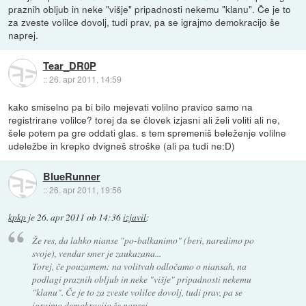
praznih obljub in neke "višje" pripadnosti nekemu "klanu". Če je to
za zveste volilce dovolj, tudi prav, pa se igrajmo demokracijo še
naprej.
Tear_DR0P
::
26. apr 2011, 14:59
kako smiselno pa bi bilo mejevati volilno pravico samo na
registrirane volilce? torej da se človek izjasni ali želi voliti ali ne,
šele potem pa gre oddati glas. s tem spremeniš beleženje volilne
udeležbe in krepko dvigneš stroške (ali pa tudi ne:D)
BlueRunner
::
26. apr 2011, 19:56
kpkp
je
26. apr 2011 ob 14:36
izjavil
:
Že res, da lahko nianse "po-balkanimo" (beri, naredimo po
svoje), vendar smer je zaukazana...
Torej, če pouzamem: na volitvah odločamo o niansah, na
podlagi praznih obljub in neke "višje" pripadnosti nekemu
"klanu". Če je to za zveste volilce dovolj, tudi prav, pa se
igrajmo demokracijo še naprej.