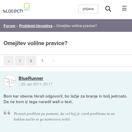
☰
Forum
»
Problemi človeštva
»
Omejitev volilne pravice?
Omejitev volilne pravice?
3
»
«
1
2
BlueRunner
::
25. apr 2011, 20:17
Bom kar obema hkrati odgovoril, bo lažje za branje in bolj jedrnato.
Da ne bom iz tega naredil wall-o-text.
Poznati problem pa pomeni, da veš kaj je vzrok problema in na
kakšen način se ga namerava rešiti.