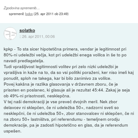
Zgodovina sprememb…
spremenil:
kpkp
(
25. apr 2011 ob 23:49
)
solatko
::
26. apr 2011, 00:06
kpkp - To sta sicer hipotetična primera, vendar je legitimnost pri
80%-ni udeležbi večja, kot pri udeležbi enega volilca in še to po
navadi predlagatelja.
Tudi vprašljivost legitimnosti volitev pri zelo nizki udeležbi je
vprašljiva in kaže na to, da so vsi politiki poraženi, ker niso imeli kaj
ponudit, sploh ne takega, kar bi bilo zanimivo za volilce.
Povej kakšna je razlika glasovanja v državnem zboru, če je
prisoten en poslanec, ki glasuje ali je rezultat 45:44. Zakaj je seja
ob 49%-ni prisotnosti, nesklepčna.
V tej naši demokraciji je vse preveč dvojnih meril. Nek zbor
delavcev ni sklepčen, če ni udeležba 50+, nadzorni sveti so
nesklepčni, če ni udeležba 50+, zbor stanovalcev ni sklepčen, če ni
na zboru 50+ lastništva, pri referendumu - temeljnem orodju
demokracije, pa je zadosti hipotetično en glas, da je referendum
uspešen.