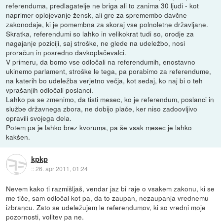
referenduma, predlagatelje ne briga ali to zanima 30 ljudi - kot
naprimer oplojevanje žensk, ali gre za spremembo davčne
zakonodaje, ki je pomembna za skoraj vse polnoletne državljane.
Skratka, referendumi so lahko in velikokrat tudi so, orodje za
nagajanje poziciji, saj stroške, ne glede na udeležbo, nosi
proračun in posredno davkoplačevalci.
V primeru, da bomo vse odločali na referendumih, enostavno
ukinemo parlament, stroške le tega, pa porabimo za referendume,
na katerih bo udeležba verjetno večja, kot sedaj, ko naj bi o teh
vprašanjih odločali poslanci.
Lahko pa se zmenimo, da tisti mesec, ko je referendum, poslanci in
službe državnega zbora, ne dobijo plače, ker niso zadoovljivo
opravili svojega dela.
Potem pa je lahko brez kvoruma, pa še vsak mesec je lahko
kakšen.
kpkp
::
26. apr 2011, 01:24
Nevem kako ti razmišljaš, vendar jaz bi raje o vsakem zakonu, ki se
me tiče, sam odločal kot pa, da to zaupan, nezaupanja vrednemu
izbrancu. Zato se udeležujem le referendumov, ki so vredni moje
pozornosti, volitev pa ne.