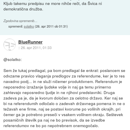
Kljub takemu predpisu ne more nihče rečt, da Švica ni
demokratična družba.
Zgodovina sprememb…
spremenil:
solatko
(
26. apr 2011 ob 01:31
)
BlueRunner
::
26. apr 2011, 01:33
@solatko:
Sem že tukaj predlagal, pa bom predlagal še enkrat: poslancem se
odvzame pravico vlaganja predlogov za referendume, ker je to res
navadno podj... in ne služi ničemer produktivnem. Referendum je
neposredno izražanje ljudske volje in naj ga temu primerno
zahtevajo neposredno ljudje in ne njihovi predstavniki. Druga
zadeva pa je, da je kvorum določen za celotno državo. Ker naj se
bi na referendumih odločalo o zadevah državnega pomena in ne o
težavah ene firme, naj se postavi kvorume po volilnih okrajih, pri
čemer ga je potrebno preseči v vsakem volilnem okraju. Seštevek
posamičnih številk pa naj ne bo previsok, da se izvedbe
referendumov ne bo po nepotrebnem onemogočalo.