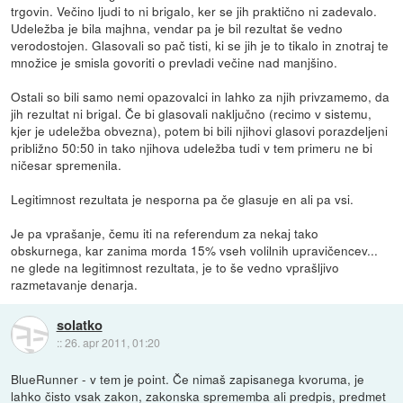
trgovin. Večino ljudi to ni brigalo, ker se jih praktično ni zadevalo.
Udeležba je bila majhna, vendar pa je bil rezultat še vedno
verodostojen. Glasovali so pač tisti, ki se jih je to tikalo in znotraj te
množice je smisla govoriti o prevladi večine nad manjšino.
Ostali so bili samo nemi opazovalci in lahko za njih privzamemo, da
jih rezultat ni brigal. Če bi glasovali naključno (recimo v sistemu,
kjer je udeležba obvezna), potem bi bili njihovi glasovi porazdeljeni
približno 50:50 in tako njihova udeležba tudi v tem primeru ne bi
ničesar spremenila.
Legitimnost rezultata je nesporna pa če glasuje en ali pa vsi.
Je pa vprašanje, čemu iti na referendum za nekaj tako
obskurnega, kar zanima morda 15% vseh volilnih upravičencev...
ne glede na legitimnost rezultata, je to še vedno vprašljivo
razmetavanje denarja.
solatko
::
26. apr 2011, 01:20
BlueRunner - v tem je point. Če nimaš zapisanega kvoruma, je
lahko čisto vsak zakon, zakonska sprememba ali predpis, predmet