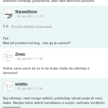
obdržimo komedijo parlamenta, tako med delovnimi pavzami.
WarpedGone
::
26. apr 2011, 11:10
Te točke obdelajo strokovnjaki
Fail.
Maš isti problem kot bog - kdo ga je ustvaril?
Zmajc
::
26. apr 2011, 11:30
Volitve samo samo še za to da ljudje mislijo da odločajo o
čemerkoli.
solatko
::
26. apr 2011, 11:34
Saj odločajo, med mnogo salbimi, poizkušajo izbrati svoje ali manj
slabe. Manjka izbire dobrih kandidatov s svojim, večinsko izvršljivim
programom.