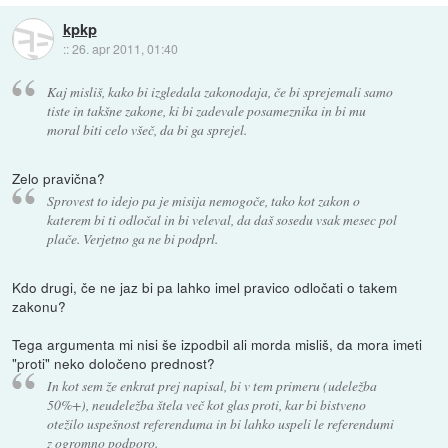
kpkp
::
26. apr 2011, 01:40
Kaj misliš, kako bi izgledala zakonodaja, če bi sprejemali samo
tiste in takšne zakone, ki bi zadevale posameznika in bi mu
moral biti celo všeč, da bi ga sprejel.
Zelo pravična?
Sprovest to idejo pa je misija nemogoče, tako kot zakon o
katerem bi ti odločal in bi veleval, da daš sosedu vsak mesec pol
plače. Verjetno ga ne bi podprl.
Kdo drugi, če ne jaz bi pa lahko imel pravico odločati o takem
zakonu?
Tega argumenta mi nisi še izpodbil ali morda misliš, da mora imeti
"proti" neko določeno prednost?
In kot sem že enkrat prej napisal, bi v tem primeru (udeležba
50%+), neudeležba štela več kot glas proti, kar bi bistveno
otežilo uspešnost referenduma in bi lahko uspeli le referendumi
z ogromno podporo.