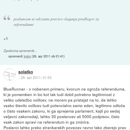
poslancem se odvzame pravico vlaganja predlogov za
referendume
+1
Zgodovina sprememb…
spremenil:
kpkp
(
26. apr 2011 ob 01:41
)
solatko
::
26. apr 2011, 01:53
BlueRunner - v nobenem primeru, kvorum ne ogroža referenduma,
ki je pomemben in bo kot tak tudi dobil potrebno legitimnost z
veliko udeležbo volilcev, ne morem pa pristajat na to, da lahko
vsako število volilcev tudi potencialno samo eden, legitimno odloča
o čisto vsakem zakonu, ki ga sprejema parlament, kajti po sedaj
veljavni zakonodaji, lahko 30 poslancev ali 5000 podpisov, čisto
vsak zakon spravi na referendum in ga zminira.
Poslanci lahko preko strankarskih povezav ravno tako zberejo prav