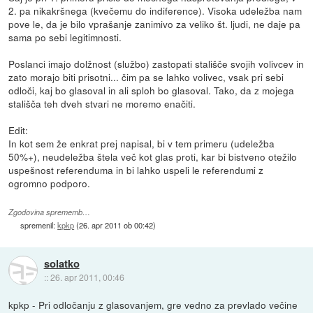
2. pa nikakršnega (kvečemu do indiference). Visoka udeležba nam
pove le, da je bilo vprašanje zanimivo za veliko št. ljudi, ne daje pa
sama po sebi legitimnosti.
Poslanci imajo dolžnost (službo) zastopati stališče svojih volivcev in
zato morajo biti prisotni... čim pa se lahko volivec, vsak pri sebi
odloči, kaj bo glasoval in ali sploh bo glasoval. Tako, da z mojega
stališča teh dveh stvari ne moremo enačiti.
Edit:
In kot sem že enkrat prej napisal, bi v tem primeru (udeležba
50%+), neudeležba štela več kot glas proti, kar bi bistveno otežilo
uspešnost referenduma in bi lahko uspeli le referendumi z
ogromno podporo.
Zgodovina sprememb…
spremenil:
kpkp
(
26. apr 2011 ob 00:42
)
solatko
::
26. apr 2011, 00:46
kpkp - Pri odločanju z glasovanjem, gre vedno za prevlado večine