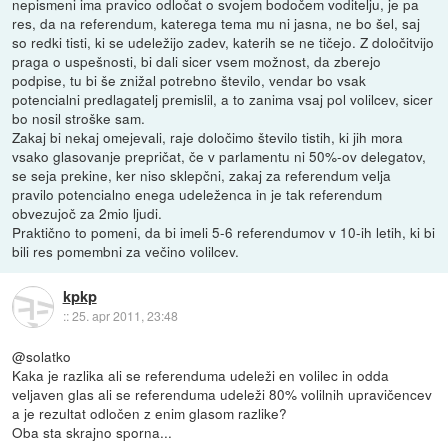
nepismeni ima pravico odločat o svojem bodočem voditelju, je pa
res, da na referendum, katerega tema mu ni jasna, ne bo šel, saj
so redki tisti, ki se udeležijo zadev, katerih se ne tičejo. Z določitvijo
praga o uspešnosti, bi dali sicer vsem možnost, da zberejo
podpise, tu bi še znižal potrebno število, vendar bo vsak
potencialni predlagatelj premislil, a to zanima vsaj pol volilcev, sicer
bo nosil stroške sam.
Zakaj bi nekaj omejevali, raje določimo število tistih, ki jih mora
vsako glasovanje prepričat, če v parlamentu ni 50%-ov delegatov,
se seja prekine, ker niso sklepčni, zakaj za referendum velja
pravilo potencialno enega udeleženca in je tak referendum
obvezujoč za 2mio ljudi.
Praktično to pomeni, da bi imeli 5-6 referendumov v 10-ih letih, ki bi
bili res pomembni za večino volilcev.
kpkp
::
25. apr 2011, 23:48
@solatko
Kaka je razlika ali se referenduma udeleži en volilec in odda
veljaven glas ali se referenduma udeleži 80% volilnih upravičencev
a je rezultat odločen z enim glasom razlike?
Oba sta skrajno sporna...