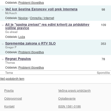
Oddelek:
Problemi človeštva
»
Več kot šestina Estoncev voli prek interneta
98
McHusch
Oddelek:
Novice
/
Omrežja / internet
»
Ali je "spolna zrelost" res edini kriterij za pridobitev
109
volilne pravice
Go-ahead
Oddelek:
Loža
»
Sprememba zakona o RTV SLO
353
Gregor P
Oddelek:
Problemi človeštva
»
Regnat Populos
78
Thomas
Oddelek:
Problemi človeštva
Tema
Sporočila
Več podobnih tem
Pravila
Večina pravic pridržanih
Odgovornost
Oglaševanje
Kontakt
ISSN 1581-0186