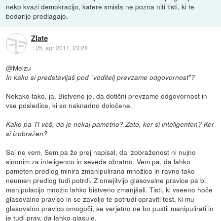
neko kvazi demokracijo, katere smisla ne pozna niti tisti, ki te
bedarije predlagajo.
Zlate
::
25. apr 2011, 23:28
@Meizu
In kako si predstavljaš pod "voditelj prevzame odgovornost"?
Nekako tako, ja. Bistveno je, da dotični prevzame odgovornost in
vse posledice, ki so naknadno določene.
Kako pa TI veš, da je nekaj pametno? Zato, ker si inteligenten? Ker
si izobražen?
Saj ne vem. Sem pa že prej napisal, da izobraženost ni nujno
sinonim za inteligenco in seveda obratno. Vem pa, da lahko
pameten predlog minira zmanipulirana množica in ravno tako
neumen predlog tudi potrdi. Z omejitvijo glasovalne pravice pa bi
manipulacijo množic lahko bistveno zmanjšali. Tisti, ki vseeno hoče
glasovalno pravico in se zavoljo te potrudi opraviti test, ki mu
glasovalno pravico omogoči, se verjetno ne bo pustil manipulirati in
je tudi prav, da lahko glasuje.