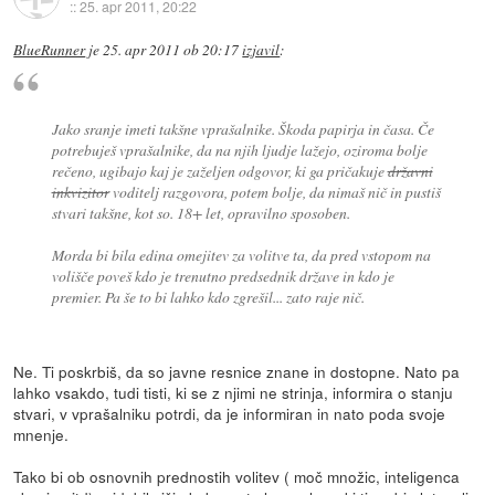
::
25. apr 2011, 20:22
BlueRunner
je
25. apr 2011 ob 20:17
izjavil
:
Jako sranje imeti takšne vprašalnike. Škoda papirja in časa. Če
potrebuješ vprašalnike, da na njih ljudje lažejo, oziroma bolje
rečeno, ugibajo kaj je zaželjen odgovor, ki ga pričakuje
državni
inkvizitor
voditelj razgovora, potem bolje, da nimaš nič in pustiš
stvari takšne, kot so. 18+ let, opravilno sposoben.
Morda bi bila edina omejitev za volitve ta, da pred vstopom na
volišče poveš kdo je trenutno predsednik države in kdo je
premier. Pa še to bi lahko kdo zgrešil... zato raje nič.
Ne. Ti poskrbiš, da so javne resnice znane in dostopne. Nato pa
lahko vsakdo, tudi tisti, ki se z njimi ne strinja, informira o stanju
stvari, v vprašalniku potrdi, da je informiran in nato poda svoje
mnenje.
Tako bi ob osnovnih prednostih volitev ( moč množic, inteligenca