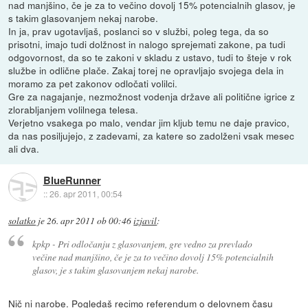
nad manjšino, če je za to večino dovolj 15% potencialnih glasov, je
s takim glasovanjem nekaj narobe.
In ja, prav ugotavljaš, poslanci so v službi, poleg tega, da so
prisotni, imajo tudi dolžnost in nalogo sprejemati zakone, pa tudi
odgovornost, da so te zakoni v skladu z ustavo, tudi to šteje v rok
službe in odlične plače. Zakaj torej ne opravljajo svojega dela in
moramo za pet zakonov odločati volilci.
Gre za nagajanje, nezmožnost vodenja države ali politične igrice z
zlorabljanjem volilnega telesa.
Verjetno vsakega po malo, vendar jim kljub temu ne daje pravico,
da nas posiljujejo, z zadevami, za katere so zadolženi vsak mesec
ali dva.
BlueRunner
::
26. apr 2011, 00:54
solatko
je
26. apr 2011 ob 00:46
izjavil
:
kpkp - Pri odločanju z glasovanjem, gre vedno za prevlado
večine nad manjšino, če je za to večino dovolj 15% potencialnih
glasov, je s takim glasovanjem nekaj narobe.
Nič ni narobe. Pogledaš recimo referendum o delovnem času