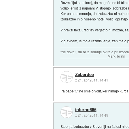
Razmišljal sem torej, da mogoče ne bi bilo s
volijo le tisti z najmanj V. stopnjo izobrazbe 
Ker pa sem mnenja, da izobrazba ni nujno tud
izobrazbe in bi vseeno hoteli voliti, opravijo
V praksi taka ureditev verjetno ni možna, saj 
V glavnem, le moje razmišljanje, zanimajo 
"Ne dovoli, da bi te šolanje oviralo pri izobr
_______________________ Mark Twain_
Zeberdee
::
21. apr 2011, 14:41
Pa babe tut ne smejo volit, ker nimajo kurca,
inferno666
::
21. apr 2011, 14:49
Stopnja izobrazbe v Sloveniji na žalost ni o