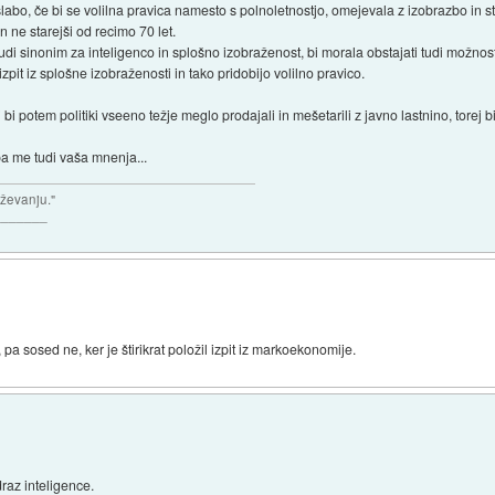
labo, če bi se volilna pravica namesto s polnoletnostjo, omejevala z izobrazbo in st
in ne starejši od recimo 70 let.
i sinonim za inteligenco in splošno izobraženost, bi morala obstajati tudi možnost,
 izpit iz splošne izobraženosti in tako pridobijo volilno pravico.
bi potem politiki vseeno težje meglo prodajali in mešetarili z javno lastnino, torej bi
pa me tudi vaša mnenja...
aževanju."
_______
 pa sosed ne, ker je štirikrat položil izpit iz markoekonomije.
draz inteligence.