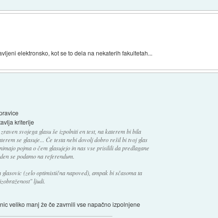
vljeni elektronsko, kot se to dela na nekaterih fakultetah...
pravice
vlja kriterije
zraven svojega glasu še izpolniti en test, na katerem bi bila
erem se glasuje... Če testa nebi dovolj dobro rešil bi tvoj glas
ki nimajo pojma o čem glasujejo in nas vse prisilili da predlagane
eden se podamo na referendum.
 glasovic (zelo optimistična napoved), ampak bi sčasoma ta
izobraženost" ljudi.
vnic veliko manj že če zavrnili vse napačno izpolnjene