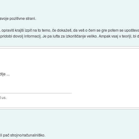
svoje pozitivne strani.
.. opraviš krajši izpit na to temo, če dokažeš, da veš o čem se gre potem se upošte
ridobi dovolj informacij. Je pa lufta za izkoriščanje veliko. Ampak vsaj v teoriji, bi 
lje ...
t us.
li pač strojno/računalniško.