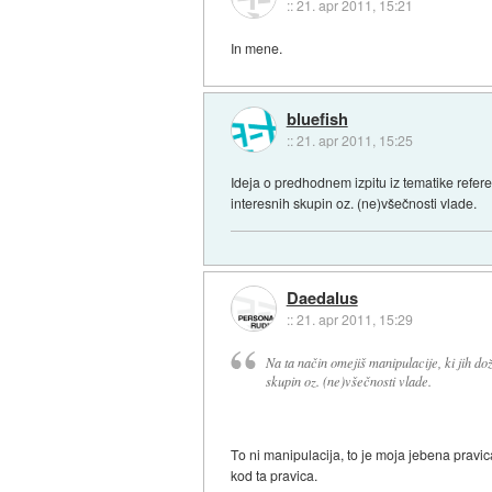
::
21. apr 2011, 15:21
In mene.
bluefish
::
21. apr 2011, 15:25
Ideja o predhodnem izpitu iz tematike refere
interesnih skupin oz. (ne)všečnosti vlade.
Daedalus
::
21. apr 2011, 15:29
Na ta način omejiš manipulacije, ki jih do
skupin oz. (ne)všečnosti vlade.
To ni manipulacija, to je moja jebena pravi
kod ta pravica.