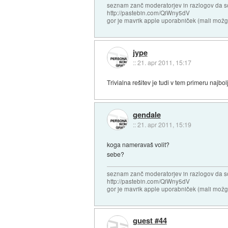
seznam zanč moderatorjev in razlogov da s
http://pastebin.com/QiWny5dV
gor je mavrik apple uporabniček (mali možga
jype
::
21. apr 2011, 15:17
Trivialna rešitev je tudi v tem primeru najbo
gendale
::
21. apr 2011, 15:19
koga nameravaš volit?
sebe?
seznam zanč moderatorjev in razlogov da s
http://pastebin.com/QiWny5dV
gor je mavrik apple uporabniček (mali možga
guest #44