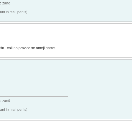
o zanč
ni in mali penis)
ljša - volilno pravico se omeji name.
o zanč
ni in mali penis)