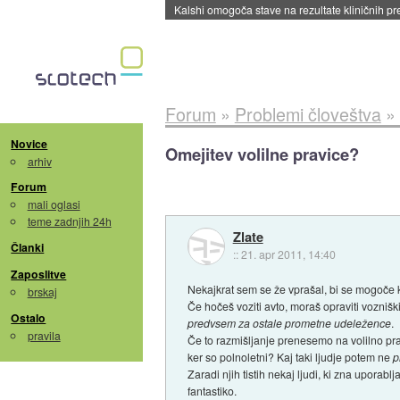
Sandisk že prodal več kot polovico SSD-jev za 
Forum
»
Problemi človeštva
»
Novice
Omejitev volilne pravice?
arhiv
Forum
mali oglasi
teme zadnjih 24h
Zlate
Članki
::
21. apr 2011, 14:40
Zaposlitve
Nekajkrat sem se že vprašal, bi se mogoče k
brskaj
Če hočeš voziti avto, moraš opraviti vozniški
Ostalo
predvsem za ostale prometne udeležence
.
pravila
Če to razmišljanje prenesemo na volilno pravi
ker so polnoletni? Kaj taki ljudje potem ne
p
Zaradi njih tistih nekaj ljudi, ki zna uporabl
fantastiko.