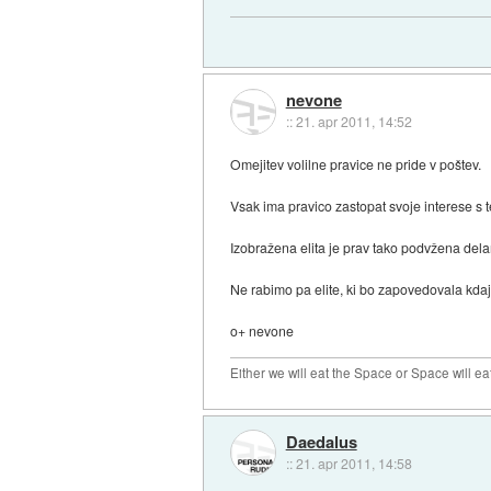
nevone
::
21. apr 2011, 14:52
Omejitev volilne pravice ne pride v poštev.
Vsak ima pravico zastopat svoje interese s te
Izobražena elita je prav tako podvžena del
Ne rabimo pa elite, ki bo zapovedovala kda
o+ nevone
Either we will eat the Space or Space will ea
Daedalus
::
21. apr 2011, 14:58