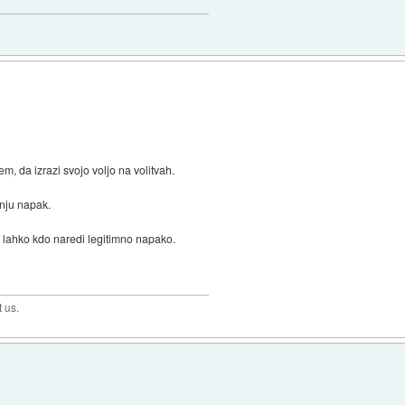
m, da izrazi svojo voljo na volitvah.
anju napak.
j lahko kdo naredi legitimno napako.
t us.