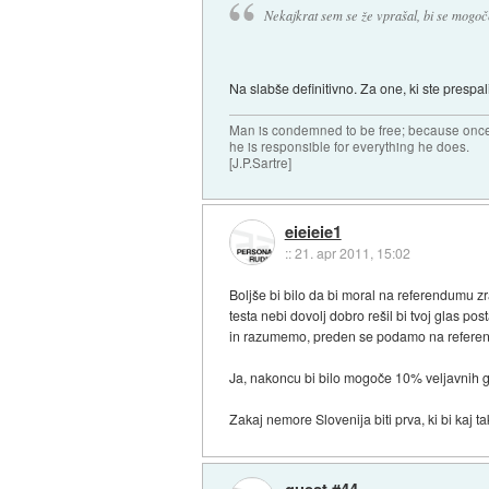
Nekajkrat sem se že vprašal, bi se mogoče
Na slabše definitivno. Za one, ki ste prespal
Man is condemned to be free; because once 
he is responsible for everything he does.
[J.P.Sartre]
eieieie1
::
21. apr 2011, 15:02
Boljše bi bilo da bi moral na referendumu zr
testa nebi dovolj dobro rešil bi tvoj glas po
in razumemo, preden se podamo na refere
Ja, nakoncu bi bilo mogoče 10% veljavnih gla
Zakaj nemore Slovenija biti prva, ki bi kaj
guest #44