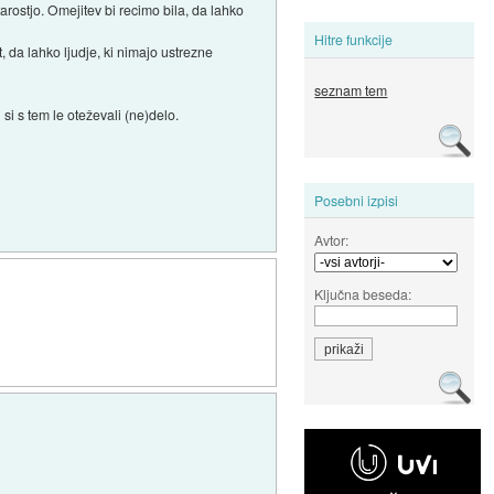
arostjo. Omejitev bi recimo bila, da lahko
Hitre funkcije
 da lahko ljudje, ki nimajo ustrezne
seznam tem
 si s tem le oteževali (ne)delo.
Posebni izpisi
Avtor:
Ključna beseda: