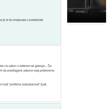
e je le-ta omejevala v preteklosti.
šala na zakon o katerem se glasuje... Če
isilili da predlagane zakone vsaj preberemo
tudi "politična izobraženost" ljudi.