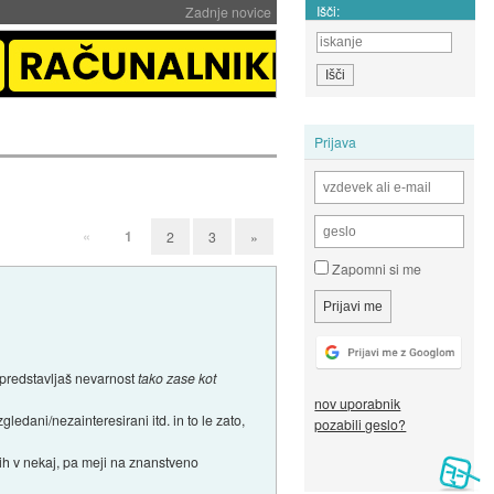
Išči:
Zadnje novice
Prijava
«
1
2
3
»
Zapomni si me
e, predstavljaš nevarnost
tako zase kot
nov uporabnik
ledani/nezainteresirani itd. in to le zato,
pozabili geslo?
 jih v nekaj, pa meji na znanstveno