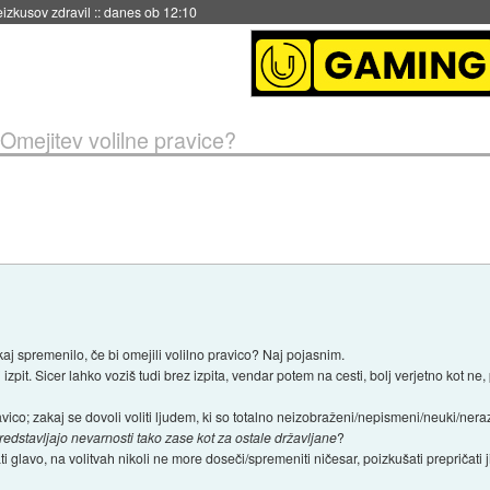
naslednji dve leti
::
danes ob 11:37
Omejitev volilne pravice?
aj spremenilo, če bi omejili volilno pravico? Naj pojasnim.
 izpit. Sicer lahko voziš tudi brez izpita, vendar potem na cesti, bolj verjetno kot n
co; zakaj se dovoli voliti ljudem, ki so totalno neizobraženi/nepismeni/neuki/nerazg
redstavljajo nevarnosti tako zase kot za ostale državljane
?
jati glavo, na volitvah nikoli ne more doseči/spremeniti ničesar, poizkušati prepričati