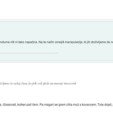
nduma niti ni tako napačna. Na ta način omejiš manipulacije, ki jih doživljamo že n
življamo že nekaj časa, ko folk voli glede na mnenje interesnih
ca. Glasovati, kolker pač čem. Pa magari se grem cifra-mož s kovancem. Tole dojet, 