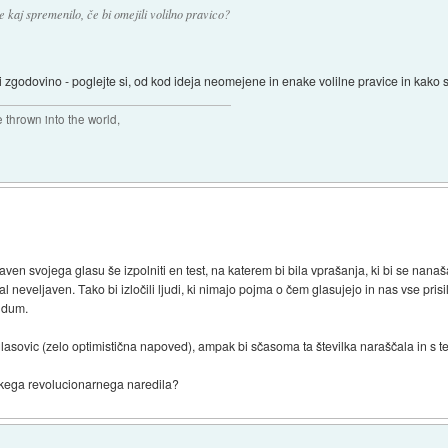
 kaj spremenilo, če bi omejili volilno pravico?
i zgodovino - poglejte si, od kod ideja neomejene in enake volilne pravice in kako s
thrown into the world,
aven svojega glasu še izpolniti en test, na katerem bi bila vprašanja, ki bi se nana
stal neveljaven. Tako bi izločili ljudi, ki nimajo pojma o čem glasujejo in nas vse pr
ndum.
sovic (zelo optimistična napoved), ampak bi sčasoma ta številka naraščala in s tem 
 takega revolucionarnega naredila?