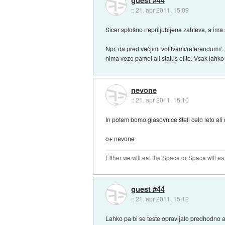
::
21. apr 2011, 15:09
Sicer splošno nepriljubljena zahteva, a ima 
Npr, da pred večjimi volitvami/referendumi/.
nima veze pamet ali status elite. Vsak lahko p
nevone
::
21. apr 2011, 15:10
In potem bomo glasovnice šteli celo leto ali d
o+ nevone
Either we will eat the Space or Space will ea
guest #44
::
21. apr 2011, 15:12
Lahko pa bi se teste opravljalo predhodno a