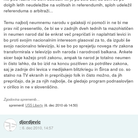
dolgih letih neudeležbe na volitvah in referendumih, sploh udeležil
referenduma o arbitraži...
Temu najbolj neumnemu narodu v galaksiji ni pomoči in ne bi me
prav nič presenetilo, če bi se v zadnjih dveh tednih ta mazohističen
in neumen narod dal še enkrat več prepričati in naplahtati levici in
bo proti svojim nacionalnim interesom glasoval za to, da izgubi še
svojo nacionalno televizijo, ki se bo po sprejetju novega rtv zakona
transformirala v televizijo svih naroda i narodnosti balkana. Ankete
sicer baje kažejo proti zakonu, ampak ta narod je totalno neumen
in čisto lahko, da bo izid na koncu pozitiven za potrditev zakona,
saj je zadnje dni levica v medijskem blitzkriegu in Širca and co. so
stalno na TV ekranih in prepričujejo folk in čisto možno, da jih
prepričajo, da je za njih najbolje, če gledajo program podnaslovljen
v cirilico in ne v slovenščino.
Zgodovina sprememb…
spremenil:
USS Liberty
(
6. dec 2010 ob 14:50
)
djordjevic
::
6. dec 2010, 14:57