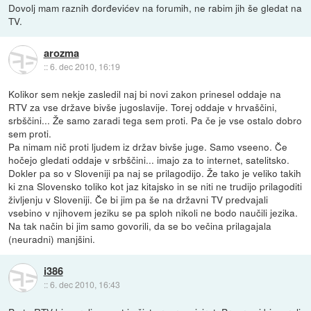
Dovolj mam raznih đorđevićev na forumih, ne rabim jih še gledat na
TV.
arozma
::
6. dec 2010, 16:19
Kolikor sem nekje zasledil naj bi novi zakon prinesel oddaje na
RTV za vse države bivše jugoslavije. Torej oddaje v hrvaščini,
srbščini... Že samo zaradi tega sem proti. Pa če je vse ostalo dobro
sem proti.
Pa nimam nič proti ljudem iz držav bivše juge. Samo vseeno. Če
hočejo gledati oddaje v srbščini... imajo za to internet, satelitsko.
Dokler pa so v Sloveniji pa naj se prilagodijo. Že tako je veliko takih
ki zna Slovensko toliko kot jaz kitajsko in se niti ne trudijo prilagoditi
življenju v Sloveniji. Če bi jim pa še na državni TV predvajali
vsebino v njihovem jeziku se pa sploh nikoli ne bodo naučili jezika.
Na tak način bi jim samo govorili, da se bo večina prilagajala
(neuradni) manjšini.
i386
::
6. dec 2010, 16:43