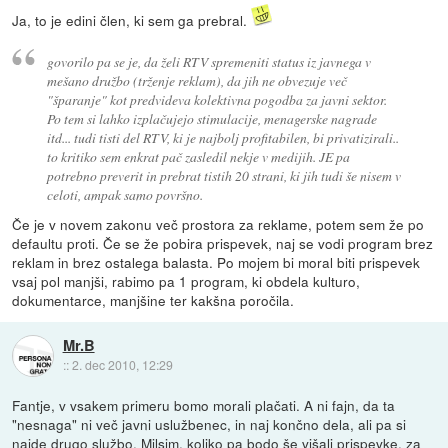
Ja, to je edini člen, ki sem ga prebral.
govorilo pa se je, da želi RTV spremeniti status iz javnega v
mešano družbo (trženje reklam), da jih ne obvezuje več
"šparanje" kot predvideva kolektivna pogodba za javni sektor.
Po tem si lahko izplačujejo stimulacije, menagerske nagrade
itd... tudi tisti del RTV, ki je najbolj profitabilen, bi privatizirali..
to kritiko sem enkrat pač zasledil nekje v medijih. JE pa
potrebno preverit in prebrat tistih 20 strani, ki jih tudi še nisem v
celoti, ampak samo površno.
Če je v novem zakonu več prostora za reklame, potem sem že po
defaultu proti. Če se že pobira prispevek, naj se vodi program brez
reklam in brez ostalega balasta. Po mojem bi moral biti prispevek
vsaj pol manjši, rabimo pa 1 program, ki obdela kulturo,
dokumentarce, manjšine ter kakšna poročila.
Mr.B
::
2. dec 2010, 12:29
Fantje, v vsakem primeru bomo morali plačati. A ni fajn, da ta
"nesnaga" ni več javni uslužbenec, in naj končno dela, ali pa si
najde drugo službo. Milsim, koliko pa bodo še višali prispevke, za