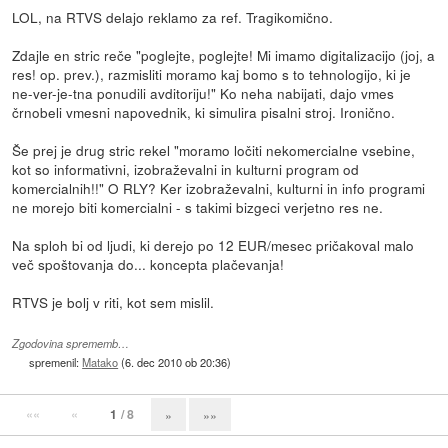
LOL, na RTVS delajo reklamo za ref. Tragikomično.
Zdajle en stric reče "poglejte, poglejte! Mi imamo digitalizacijo (joj, a
res! op. prev.), razmisliti moramo kaj bomo s to tehnologijo, ki je
ne-ver-je-tna ponudili avditoriju!" Ko neha nabijati, dajo vmes
črnobeli vmesni napovednik, ki simulira pisalni stroj. Ironično.
Še prej je drug stric rekel "moramo ločiti nekomercialne vsebine,
kot so informativni, izobraževalni in kulturni program od
komercialnih!!" O RLY? Ker izobraževalni, kulturni in info programi
ne morejo biti komercialni - s takimi bizgeci verjetno res ne.
Na sploh bi od ljudi, ki derejo po 12 EUR/mesec pričakoval malo
več spoštovanja do... koncepta plačevanja!
RTVS je bolj v riti, kot sem mislil.
Zgodovina sprememb…
spremenil:
Matako
(
6. dec 2010 ob 20:36
)
««
«
1
/ 8
»
»»