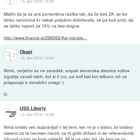
::
6. dec 2010, 14:35
Mislim da je za ans pomembna razlika tak, da če boš ZA, se bo
lahko naročnina kr nekak poljubno določevala, če pa boš proti, da
se lahko največ za 10% na leto dvigne.
http://www.finance.si/296562/Kaj-morate...
Okapi
::
6. dec 2010, 14:44
Nimic, verjetno se ne zavedaš, ampak slovenska desnica volitve
izgublja zaradi takih, kot si ti (no, pa tudi taki kot telbanc nič ne
prispevajo k morebitni zmagi:-)
O.
USS Liberty
::
6. dec 2010, 14:49
Nima smisla več razpravljati v tej temi, ker mi je v bistvu že totalno
vseeno za ta neumen narod, za to gnilo državo in se referenduma
niti pod razno ne bom udeležil. Mi je pa zelo žal, da sem se po