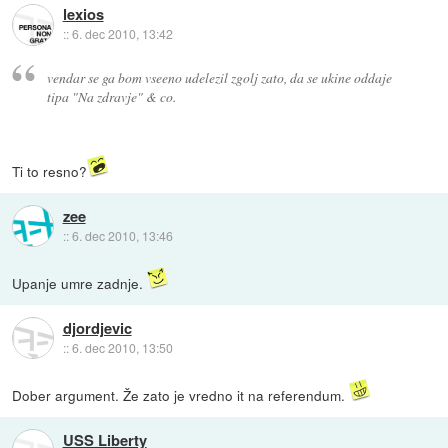
lexios
::
6. dec 2010, 13:42
vendar se ga bom vseeno udelezil zgolj zato, da se ukine oddaje
tipa "Na zdravje" & co.
Ti to resno?
zee
::
6. dec 2010, 13:46
Upanje umre zadnje.
djordjevic
::
6. dec 2010, 13:50
Dober argument. Že zato je vredno it na referendum.
USS Liberty