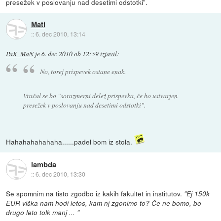
presežek v poslovanju nad desetimi odstotki".
Mati
::
6. dec 2010, 13:14
PaX_MaN
je
6. dec 2010 ob 12:59
izjavil
:
No, torej prispevek ostane enak.
Vračal se bo "sorazmerni delež prispevka, če bo ustvarjen
presežek v poslovanju nad desetimi odstotki".
Hahahahahahaha......padel bom iz stola.
lambda
::
6. dec 2010, 13:30
Se spomnim na tisto zgodbo iz kakih fakultet in institutov.
"Ej 150k
EUR viška nam hodi letos, kam nj zgonimo to? Če ne bomo, bo
drugo leto tolk manj ... "