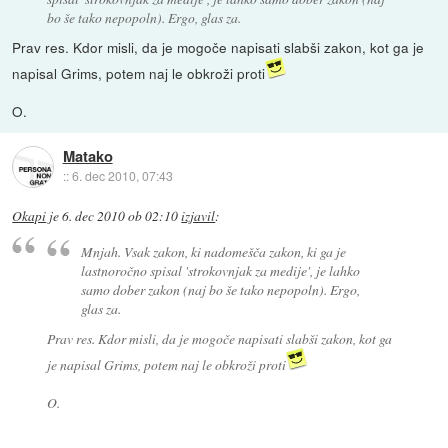
bo še tako nepopoln). Ergo, glas za.
Prav res. Kdor misli, da je mogoče napisati slabši zakon, kot ga je
napisal Grims, potem naj le obkroži proti
O.
Matako
::
6. dec 2010, 07:43
Okapi
je
6. dec 2010 ob 02:10
izjavil
:
Mnjah. Vsak zakon, ki nadomešča zakon, ki ga je
lastnoročno spisal 'strokovnjak za medije', je lahko
samo dober zakon (naj bo še tako nepopoln). Ergo,
glas za.
Prav res. Kdor misli, da je mogoče napisati slabši zakon, kot ga
je napisal Grims, potem naj le obkroži proti
O.