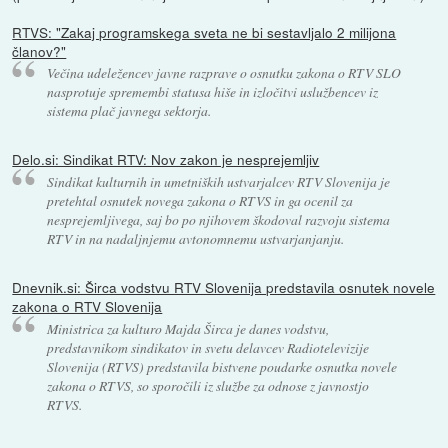
RTVS: "Zakaj programskega sveta ne bi sestavljalo 2 milijona
članov?"
Večina udeležencev javne razprave o osnutku zakona o RTV SLO
nasprotuje spremembi statusa hiše in izločitvi uslužbencev iz
sistema plač javnega sektorja.
Delo.si: Sindikat RTV: Nov zakon je nesprejemljiv
Sindikat kulturnih in umetniških ustvarjalcev RTV Slovenija je
pretehtal osnutek novega zakona o RTVS in ga ocenil za
nesprejemljivega, saj bo po njihovem škodoval razvoju sistema
RTV in na nadaljnjemu avtonomnemu ustvarjanjanju.
Dnevnik.si: Širca vodstvu RTV Slovenija predstavila osnutek novele
zakona o RTV Slovenija
Ministrica za kulturo Majda Širca je danes vodstvu,
predstavnikom sindikatov in svetu delavcev Radiotelevizije
Slovenija (RTVS) predstavila bistvene poudarke osnutka novele
zakona o RTVS, so sporočili iz službe za odnose z javnostjo
RTVS.