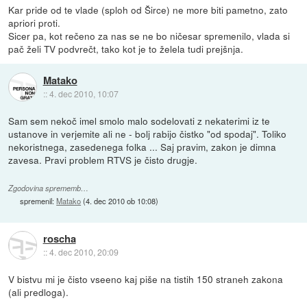
Kar pride od te vlade (sploh od Širce) ne more biti pametno, zato
apriori proti.
Sicer pa, kot rečeno za nas se ne bo ničesar spremenilo, vlada si
pač želi TV podvrečt, tako kot je to želela tudi prejšnja.
Matako
::
4. dec 2010, 10:07
Sam sem nekoč imel smolo malo sodelovati z nekaterimi iz te
ustanove in verjemite ali ne - bolj rabijo čistko "od spodaj". Toliko
nekoristnega, zasedenega folka ... Saj pravim, zakon je dimna
zavesa. Pravi problem RTVS je čisto drugje.
Zgodovina sprememb…
spremenil:
Matako
(
4. dec 2010 ob 10:08
)
roscha
::
4. dec 2010, 20:09
V bistvu mi je čisto vseeno kaj piše na tistih 150 straneh zakona
(ali predloga).