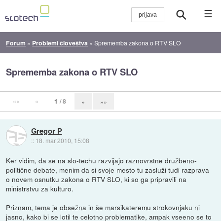
☰
Forum
»
Problemi človeštva
»
Sprememba zakona o RTV SLO
Sprememba zakona o RTV SLO
««
«
1
/ 8
»
»»
Gregor P
::
18. mar 2010, 15:08
Ker vidim, da se na slo-techu razvijajo raznovrstne družbeno-
politične debate, menim da si svoje mesto tu zasluži tudi razprava
o novem osnutku zakona o RTV SLO, ki so ga pripravili na
ministrstvu za kulturo.
Priznam, tema je obsežna in še marsikateremu strokovnjaku ni
jasno, kako bi se lotil te celotno problematike, ampak vseeno se to