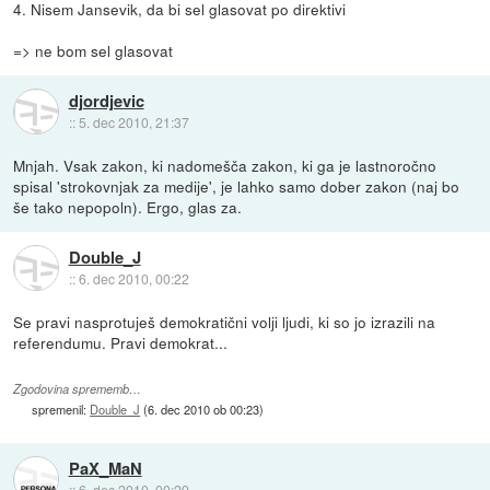
4. Nisem Jansevik, da bi sel glasovat po direktivi
=> ne bom sel glasovat
djordjevic
::
5. dec 2010, 21:37
Mnjah. Vsak zakon, ki nadomešča zakon, ki ga je lastnoročno
spisal 'strokovnjak za medije', je lahko samo dober zakon (naj bo
še tako nepopoln). Ergo, glas za.
Double_J
::
6. dec 2010, 00:22
Se pravi nasprotuješ demokratični volji ljudi, ki so jo izrazili na
referendumu. Pravi demokrat...
Zgodovina sprememb…
spremenil:
Double_J
(
6. dec 2010 ob 00:23
)
PaX_MaN
::
6. dec 2010, 00:29