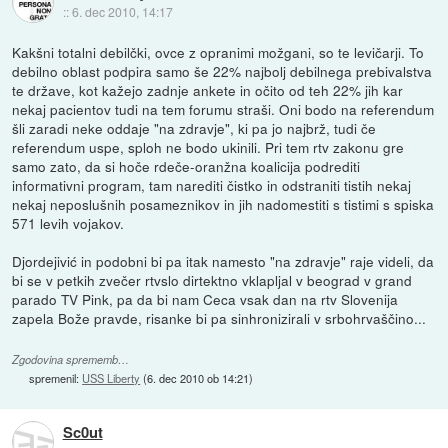
::
6. dec 2010, 14:17
Kakšni totalni debilčki, ovce z opranimi možgani, so te levičarji. To
debilno oblast podpira samo še 22% najbolj debilnega prebivalstva
te države, kot kažejo zadnje ankete in očito od teh 22% jih kar
nekaj pacientov tudi na tem forumu straši. Oni bodo na referendum
šli zaradi neke oddaje "na zdravje", ki pa jo najbrž, tudi če
referendum uspe, sploh ne bodo ukinili. Pri tem rtv zakonu gre
samo zato, da si hoče rdeče-oranžna koalicija podrediti
informativni program, tam narediti čistko in odstraniti tistih nekaj
nekaj neposlušnih posameznikov in jih nadomestiti s tistimi s spiska
571 levih vojakov.
Djordejivić in podobni bi pa itak namesto "na zdravje" raje videli, da
bi se v petkih zvečer rtvslo dirtektno vklapljal v beograd v grand
parado TV Pink, pa da bi nam Ceca vsak dan na rtv Slovenija
zapela Bože pravde, risanke bi pa sinhronizirali v srbohrvaščino...
Zgodovina sprememb…
spremenil:
USS Liberty
(
6. dec 2010 ob 14:21
)
Sc0ut