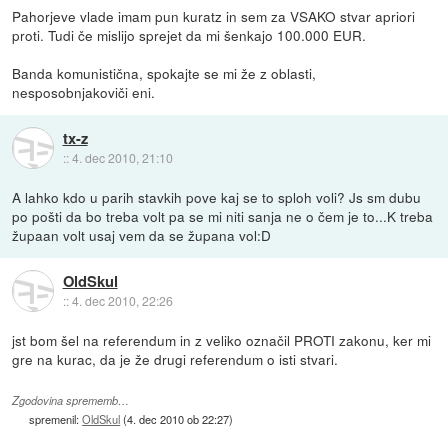
Pahorjeve vlade imam pun kuratz in sem za VSAKO stvar apriori
proti. Tudi če mislijo sprejet da mi šenkajo 100.000 EUR.
Banda komunistična, spokajte se mi že z oblasti,
nesposobnjakoviči eni.
tx-z
::
4. dec 2010, 21:10
A lahko kdo u parih stavkih pove kaj se to sploh voli? Js sm dubu
po pošti da bo treba volt pa se mi niti sanja ne o čem je to...K treba
župaan volt usaj vem da se župana vol:D
OldSkul
::
4. dec 2010, 22:26
jst bom šel na referendum in z veliko označil PROTI zakonu, ker mi
gre na kurac, da je že drugi referendum o isti stvari.
Zgodovina sprememb…
spremenil:
OldSkul
(
4. dec 2010 ob 22:27
)