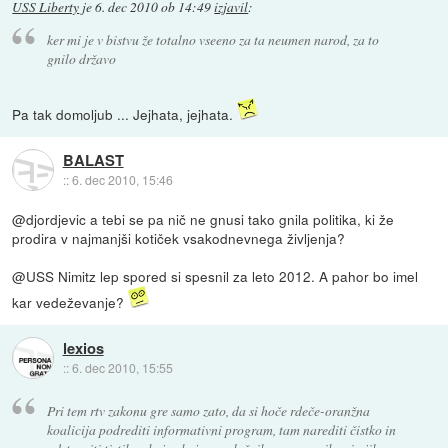
USS Liberty
je
6. dec 2010 ob 14:49
izjavil
:
ker mi je v bistvu že totalno vseeno za ta neumen narod, za to
gnilo državo
Pa tak domoljub ... Jejhata, jejhata.
BALAST
::
6. dec 2010, 15:46
@djordjevic a tebi se pa nič ne gnusi tako gnila politika, ki že
prodira v najmanjši kotiček vsakodnevnega življenja?
@USS Nimitz lep spored si spesnil za leto 2012. A pahor bo imel
kar vedeževanje?
lexios
::
6. dec 2010, 15:55
Pri tem rtv zakonu gre samo zato, da si hoče rdeče-oranžna
koalicija podrediti informativni program, tam narediti čistko in