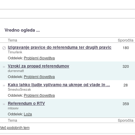
Vredno ogleda ...
Tema
Sporočila
⊘
Izigravanje pravice do referenduma ter drugih pravic
180
Timurlenk
Oddelek:
Problemi človeštva
»
Vzroki za propad referendumov
320
durrenmatt
Oddelek:
Problemi človeštva
»
Kako lahko ljudje vplivamo na ukrepe od vlade in ...
28
SmeskoSnezak
Oddelek:
Problemi človeštva
»
Referendum o RTV
359
mtosev
Oddelek:
Loža
Tema
Sporočila
Več podobnih tem