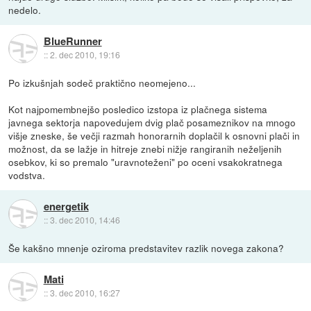
nedelo.
BlueRunner
::
2. dec 2010, 19:16
Po izkušnjah sodeč praktično neomejeno...
Kot najpomembnejšo posledico izstopa iz plačnega sistema
javnega sektorja napovedujem dvig plač posameznikov na mnogo
višje zneske, še večji razmah honorarnih doplačil k osnovni plači in
možnost, da se lažje in hitreje znebi nižje rangiranih neželjenih
osebkov, ki so premalo "uravnoteženi" po oceni vsakokratnega
vodstva.
energetik
::
3. dec 2010, 14:46
Še kakšno mnenje oziroma predstavitev razlik novega zakona?
Mati
::
3. dec 2010, 16:27