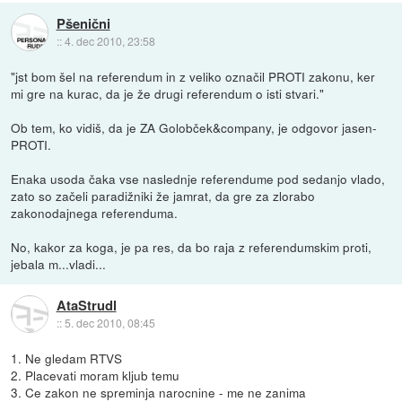
Pšenični
::
4. dec 2010, 23:58
"jst bom šel na referendum in z veliko označil PROTI zakonu, ker
mi gre na kurac, da je že drugi referendum o isti stvari."
Ob tem, ko vidiš, da je ZA Golobček&company, je odgovor jasen-
PROTI.
Enaka usoda čaka vse naslednje referendume pod sedanjo vlado,
zato so začeli paradižniki že jamrat, da gre za zlorabo
zakonodajnega referenduma.
No, kakor za koga, je pa res, da bo raja z referendumskim proti,
jebala m...vladi...
AtaStrudl
::
5. dec 2010, 08:45
1. Ne gledam RTVS
2. Placevati moram kljub temu
3. Ce zakon ne spreminja narocnine - me ne zanima