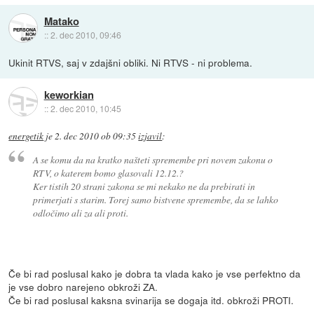
Matako
::
2. dec 2010, 09:46
Ukinit RTVS, saj v zdajšni obliki. Ni RTVS - ni problema.
keworkian
::
2. dec 2010, 10:45
energetik
je
2. dec 2010 ob 09:35
izjavil
:
A se komu da na kratko našteti spremembe pri novem zakonu o
RTV, o katerem bomo glasovali 12.12.?
Ker tistih 20 strani zakona se mi nekako ne da prebirati in
primerjati s starim. Torej samo bistvene spremembe, da se lahko
odločimo ali za ali proti.
Če bi rad poslusal kako je dobra ta vlada kako je vse perfektno da
je vse dobro narejeno obkroži ZA.
Če bi rad poslusal kaksna svinarija se dogaja itd. obkroži PROTI.