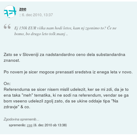
zee
::
6. dec 2010, 13:37
Ej 150k EUR viška nam hodi letos, kam nj zgonimo to? Če ne
bomo, bo drugo leto tolk manj ..
Zato se v Sloveniji za nadstandardno ceno dela substandardna
znanost.
Po novem je sicer mogoce prenasati sredstva iz enega leta v novo.
On:
Referenduma se sicer nisem mislil udelezit, ker se mi zdi, da je to
ena taka "meh" tematika, ki ne sodi na referendum, vendar se ga
bom vseeno udelezil zgolj zato, da se ukine oddaje tipa "Na
zdravje" & co.
Zgodovina sprememb…
spremenilo:
zee
(
6. dec 2010 ob 13:38
)