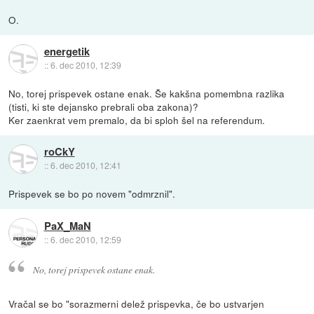
O.
energetik
::
6. dec 2010, 12:39
No, torej prispevek ostane enak. Še kakšna pomembna razlika
(tisti, ki ste dejansko prebrali oba zakona)?
Ker zaenkrat vem premalo, da bi sploh šel na referendum.
roCkY
::
6. dec 2010, 12:41
Prispevek se bo po novem "odmrznil".
PaX_MaN
::
6. dec 2010, 12:59
No, torej prispevek ostane enak.
Vračal se bo "sorazmerni delež prispevka, če bo ustvarjen