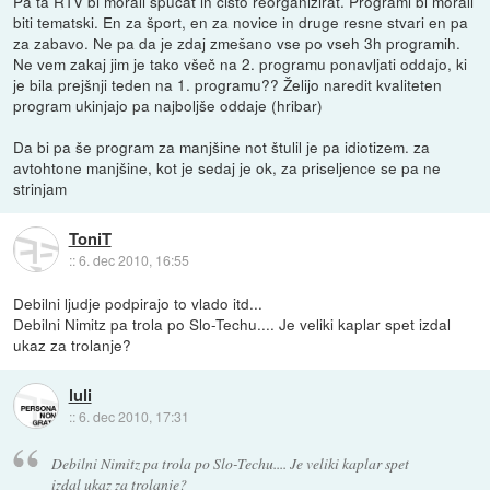
Pa ta RTV bi morali spucat in čisto reorganizirat. Programi bi morali
biti tematski. En za šport, en za novice in druge resne stvari en pa
za zabavo. Ne pa da je zdaj zmešano vse po vseh 3h programih.
Ne vem zakaj jim je tako všeč na 2. programu ponavljati oddajo, ki
je bila prejšnji teden na 1. programu?? Želijo naredit kvaliteten
program ukinjajo pa najboljše oddaje (hribar)
Da bi pa še program za manjšine not štulil je pa idiotizem. za
avtohtone manjšine, kot je sedaj je ok, za priseljence se pa ne
strinjam
ToniT
::
6. dec 2010, 16:55
Debilni ljudje podpirajo to vlado itd...
Debilni Nimitz pa trola po Slo-Techu.... Je veliki kaplar spet izdal
ukaz za trolanje?
luli
::
6. dec 2010, 17:31
Debilni Nimitz pa trola po Slo-Techu.... Je veliki kaplar spet
izdal ukaz za trolanje?