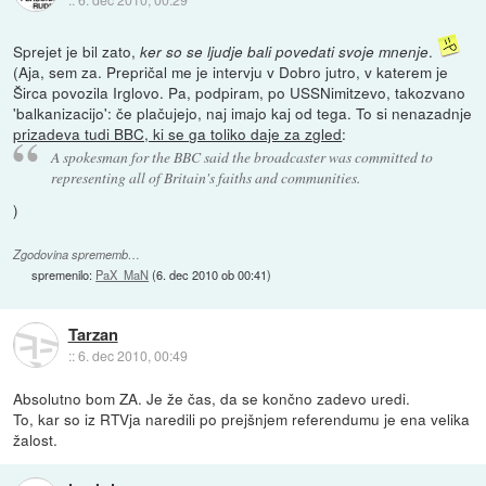
Sprejet je bil zato,
.
ker so se ljudje bali povedati svoje mnenje
(Aja, sem za. Prepričal me je intervju v Dobro jutro, v katerem je
Širca povozila Irglovo. Pa, podpiram, po USSNimitzevo, takozvano
'balkanizacijo': če plačujejo, naj imajo kaj od tega. To si nenazadnje
prizadeva tudi BBC, ki se ga toliko daje za zgled
:
A spokesman for the BBC said the broadcaster was committed to
representing all of Britain's faiths and communities.
)
Zgodovina sprememb…
spremenilo:
PaX_MaN
(
6. dec 2010 ob 00:41
)
Tarzan
::
6. dec 2010, 00:49
Absolutno bom ZA. Je že čas, da se končno zadevo uredi.
To, kar so iz RTVja naredili po prejšnjem referendumu je ena velika
žalost.