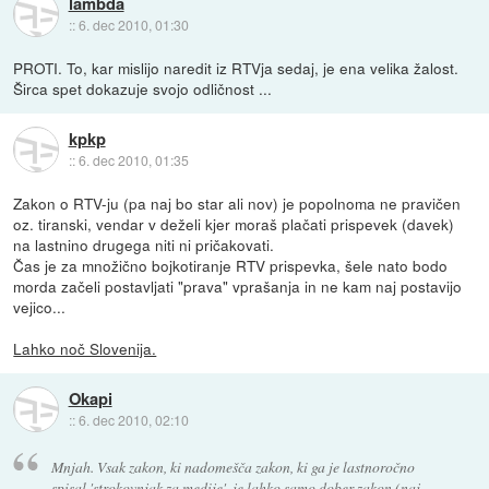
lambda
::
6. dec 2010, 01:30
PROTI. To, kar mislijo naredit iz RTVja sedaj, je ena velika žalost.
Širca spet dokazuje svojo odličnost ...
kpkp
::
6. dec 2010, 01:35
Zakon o RTV-ju (pa naj bo star ali nov) je popolnoma ne pravičen
oz. tiranski, vendar v deželi kjer moraš plačati prispevek (davek)
na lastnino drugega niti ni pričakovati.
Čas je za množično bojkotiranje RTV prispevka, šele nato bodo
morda začeli postavljati "prava" vprašanja in ne kam naj postavijo
vejico...
Lahko noč Slovenija.
Okapi
::
6. dec 2010, 02:10
Mnjah. Vsak zakon, ki nadomešča zakon, ki ga je lastnoročno
spisal 'strokovnjak za medije', je lahko samo dober zakon (naj