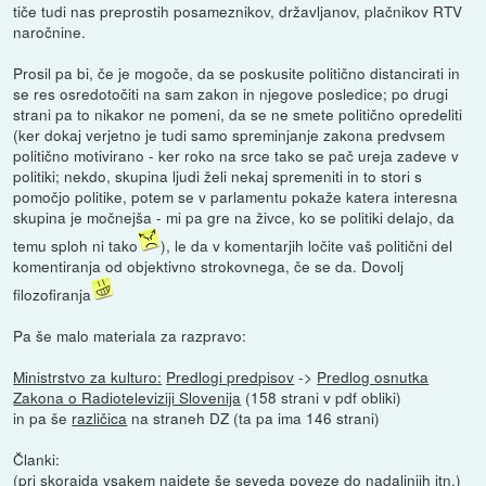
tiče tudi nas preprostih posameznikov, državljanov, plačnikov RTV
naročnine.
Prosil pa bi, če je mogoče, da se poskusite politično distancirati in
se res osredotočiti na sam zakon in njegove posledice; po drugi
strani pa to nikakor ne pomeni, da se ne smete politično opredeliti
(ker dokaj verjetno je tudi samo spreminjanje zakona predvsem
politično motivirano - ker roko na srce tako se pač ureja zadeve v
politiki; nekdo, skupina ljudi želi nekaj spremeniti in to stori s
pomočjo politike, potem se v parlamentu pokaže katera interesna
skupina je močnejša - mi pa gre na živce, ko se politiki delajo, da
temu sploh ni tako
), le da v komentarjih ločite vaš politični del
komentiranja od objektivno strokovnega, če se da. Dovolj
filozofiranja
Pa še malo materiala za razpravo:
Ministrstvo za kulturo:
Predlogi predpisov
->
Predlog osnutka
Zakona o Radioteleviziji Slovenija
(158 strani v pdf obliki)
in pa še
različica
na straneh DZ (ta pa ima 146 strani)
Članki:
(pri skorajda vsakem najdete še seveda poveze do nadaljnjih itn.)