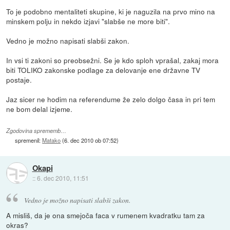
To je podobno mentaliteti skupine, ki je naguzila na prvo mino na
minskem polju in nekdo izjavi "slabše ne more biti".
Vedno je možno napisati slabši zakon.
In vsi ti zakoni so preobsežni. Se je kdo sploh vprašal, zakaj mora
biti TOLIKO zakonske podlage za delovanje ene državne TV
postaje.
Jaz sicer ne hodim na referendume že zelo dolgo časa in pri tem
ne bom delal izjeme.
Zgodovina sprememb…
spremenil:
Matako
(
6. dec 2010 ob 07:52
)
Okapi
::
6. dec 2010, 11:51
Vedno je možno napisati slabši zakon.
A misliš, da je ona smejoča faca v rumenem kvadratku tam za
okras?