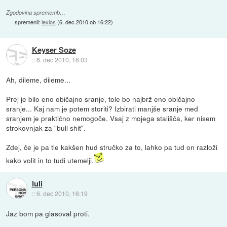
Zgodovina sprememb…
spremenil:
lexios
(
6. dec 2010 ob 16:22
)
Keyser Soze
::
6. dec 2010, 16:03
Ah, dileme, dileme...
Prej je bilo eno običajno sranje, tole bo najbrž eno običajno
sranje... Kaj nam je potem storiti? Izbirati manjše sranje med
sranjem je praktično nemogoče. Vsaj z mojega stališča, ker nisem
strokovnjak za "bull shit".
Zdej, če je pa tle kakšen hud stručko za to, lahko pa tud on razloži
kako volit in to tudi utemelji.
luli
::
6. dec 2010, 16:19
Jaz bom pa glasoval proti.