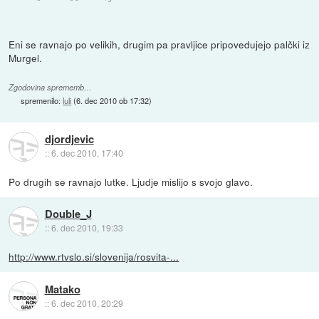
Eni se ravnajo po velikih, drugim pa pravljice pripovedujejo palčki iz
Murgel.
Zgodovina sprememb…
spremenilo:
luli
(
6. dec 2010 ob 17:32
)
djordjevic
::
6. dec 2010, 17:40
Po drugih se ravnajo lutke. Ljudje mislijo s svojo glavo.
Double_J
::
6. dec 2010, 19:33
http://www.rtvslo.si/slovenija/rosvita-...
Matako
::
6. dec 2010, 20:29