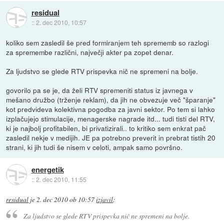
residual
::
2. dec 2010, 10:57
koliko sem zasledil še pred formiranjem teh sprememb so razlogi
za spremembe različni, največji akter pa zopet denar.
Za ljudstvo se glede RTV prispevka nič ne spremeni na bolje.
govorilo pa se je, da želi RTV spremeniti status iz javnega v
mešano družbo (trženje reklam), da jih ne obvezuje več "šparanje"
kot predvideva kolektivna pogodba za javni sektor. Po tem si lahko
izplačujejo stimulacije, menagerske nagrade itd... tudi tisti del RTV,
ki je najbolj profitabilen, bi privatizirali.. to kritiko sem enkrat pač
zasledil nekje v medijih. JE pa potrebno preverit in prebrat tistih 20
strani, ki jih tudi še nisem v celoti, ampak samo površno.
energetik
::
2. dec 2010, 11:55
residual
je
2. dec 2010 ob 10:57
izjavil
:
Za ljudstvo se glede RTV prispevka nič ne spremeni na bolje.