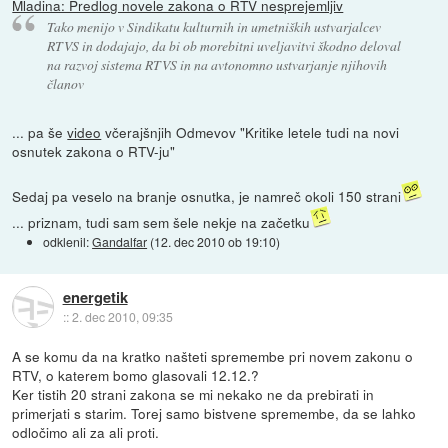
Mladina: Predlog novele zakona o RTV nesprejemljiv
Tako menijo v Sindikatu kulturnih in umetniških ustvarjalcev
RTVS in dodajajo, da bi ob morebitni uveljavitvi škodno deloval
na razvoj sistema RTVS in na avtonomno ustvarjanje njihovih
članov
... pa še
video
včerajšnjih Odmevov "Kritike letele tudi na novi
osnutek zakona o RTV-ju"
Sedaj pa veselo na branje osnutka, je namreč okoli 150 strani
... priznam, tudi sam sem šele nekje na začetku
odklenil:
Gandalfar
(
12. dec 2010 ob 19:10
)
energetik
::
2. dec 2010, 09:35
A se komu da na kratko našteti spremembe pri novem zakonu o
RTV, o katerem bomo glasovali 12.12.?
Ker tistih 20 strani zakona se mi nekako ne da prebirati in
primerjati s starim. Torej samo bistvene spremembe, da se lahko
odločimo ali za ali proti.