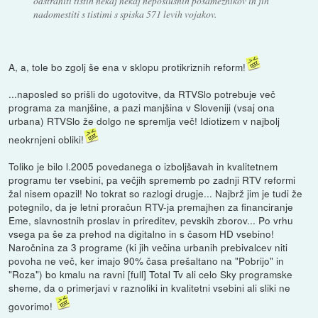
odstraniti tistih nekaj nekaj neposlušnih posameznikov in jih
nadomestiti s tistimi s spiska 571 levih vojakov.
A, a, tole bo zgolj še ena v sklopu protikriznih reform!
...naposled so prišli do ugotovitve, da RTVSlo potrebuje več
programa za manjšine, a pazi manjšina v Sloveniji (vsaj ona
urbana) RTVSlo že dolgo ne spremlja več! Idiotizem v najbolj
neokrnjeni obliki!
Toliko je bilo l.2005 povedanega o izboljšavah in kvalitetnem
programu ter vsebini, pa večjih sprememb po zadnji RTV reformi
žal nisem opazil! No tokrat so razlogi drugje... Najbrž jim je tudi že
potegnilo, da je letni proračun RTV-ja premajhen za financiranje
Eme, slavnostnih proslav in prireditev, pevskih zborov... Po vrhu
vsega pa še za prehod na digitalno in s časom HD vsebino!
Naročnina za 3 programe (ki jih večina urbanih prebivalcev niti
povoha ne več, ker imajo 90% časa prešaltano na "Pobrijo" in
"Roza") bo kmalu na ravni [full] Total Tv ali celo Sky programske
sheme, da o primerjavi v raznoliki in kvalitetni vsebini ali sliki ne
govorimo!