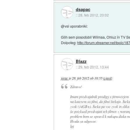
dsapac
::
28. feb 2012, 20:02
@vsi uporabniki:
Glih sem posodobil Wilmaa, Ohluz in TV Sect
Dolpoteg:
http://forum.xtreamer.net/topic/187
Blazz
::
29. feb 2012, 13:44
jerac
je
28. feb 2012 ob 18:55
izjavil
:
Zdravo!
Imam predvajalnik prodigy s firmwerjem V
na katerem so filmi, da filmi štekajo. Štek
zvok (14GB+). Šteka pa vse zvok in slika.
še poizkusil predvajati teh filmov z notra
problem bom se spravil k nakupu diska ma
Hvala za odgovor.
lpj