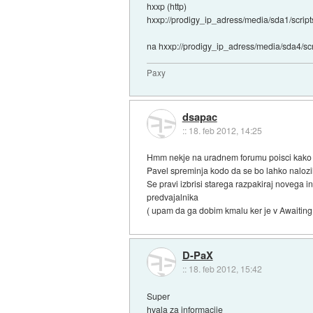
hxxp (http)
hxxp://prodigy_ip_adress/media/sda1/scripts
na hxxp://prodigy_ip_adress/media/sda4/scri
Paxy
dsapac
::
18. feb 2012, 14:25
Hmm nekje na uradnem forumu poisci kako sp
Pavel spreminja kodo da se bo lahko nalozil
Se pravi izbrisi starega razpakiraj novega i
predvajalnika
( upam da ga dobim kmalu ker je v Awaiting F
D-PaX
::
18. feb 2012, 15:42
Super
hvala za informacije