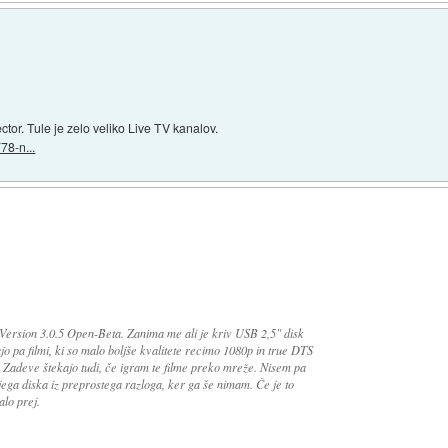
or. Tule je zelo veliko Live TV kanalov.
78-n...
ersion 3.0.5 Open-Beta. Zanima me ali je kriv USB 2,5" disk
ajo pa filmi, ki so malo boljše kvalitete recimo 1080p in true DTS
 Zadeve štekajo tudi, če igram te filme preko mreže. Nisem pa
njega diska iz preprostega razloga, ker ga še nimam. Če je to
lo prej.