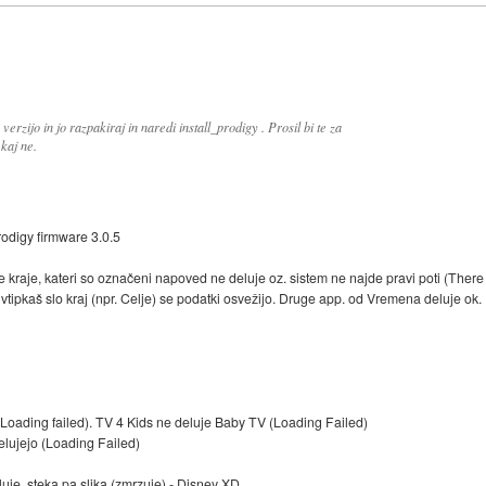
erzijo in jo razpakiraj in naredi install_prodigy . Prosil bi te za
kaj ne.
odigy firmware 3.0.5
kraje, kateri so označeni napoved ne deluje oz. sistem ne najde pravi poti (There i
h vtipkaš slo kraj (npr. Celje) se podatki osvežijo. Druge app. od Vremena deluje ok.
(Loading failed). TV 4 Kids ne deluje Baby TV (Loading Failed)
lujejo (Loading Failed)
je, steka pa slika (zmrzuje) - Disney XD.