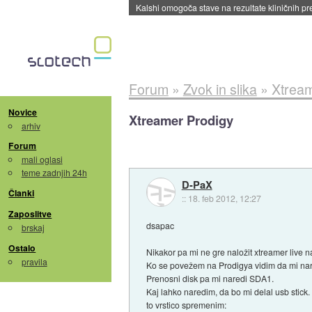
Sandisk že prodal več kot polovico SSD-jev za 
Forum
»
Zvok in slika
»
Xtream
Novice
Xtreamer Prodigy
arhiv
Forum
mali oglasi
teme zadnjih 24h
D-PaX
Članki
::
18. feb 2012, 12:27
Zaposlitve
dsapac
brskaj
Ostalo
Nikakor pa mi ne gre naložit xtreamer live n
pravila
Ko se povežem na Prodigya vidim da mi na
Prenosni disk pa mi naredi SDA1.
Kaj lahko naredim, da bo mi delal usb stick.
to vrstico spremenim: