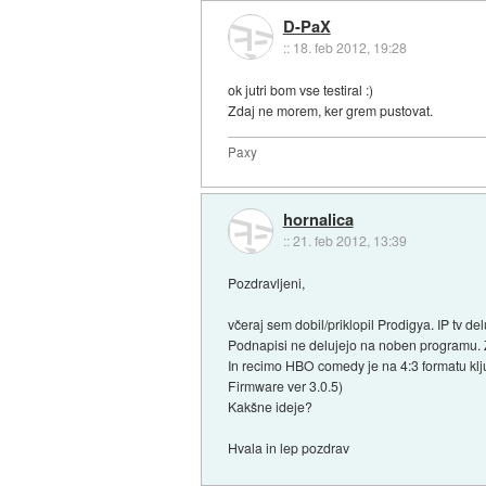
D-PaX
::
18. feb 2012, 19:28
ok jutri bom vse testiral :)
Zdaj ne morem, ker grem pustovat.
Paxy
hornalica
::
21. feb 2012, 13:39
Pozdravljeni,
včeraj sem dobil/priklopil Prodigya. IP tv 
Podnapisi ne delujejo na noben programu. Z
In recimo HBO comedy je na 4:3 formatu klj
Firmware ver 3.0.5)
Kakšne ideje?
Hvala in lep pozdrav