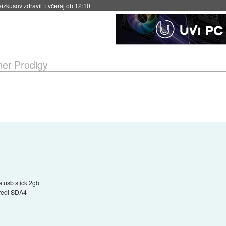
naslednji dve leti
::
včeraj ob 11:37
er Prodigy
a usb stick 2gb
redi SDA4