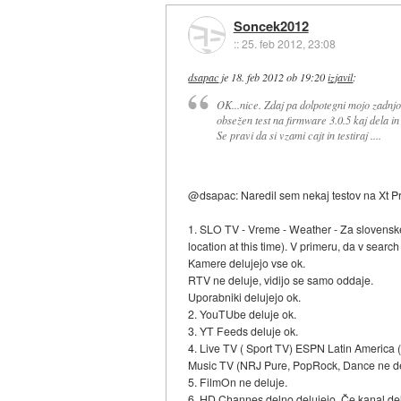
Soncek2012
::
25. feb 2012, 23:08
dsapac
je
18. feb 2012 ob 19:20
izjavil
:
OK...nice. Zdaj pa dolpotegni mojo zadnjo v
obsežen test na firmware 3.0.5 kaj dela in 
Se pravi da si vzami cajt in testiraj ....
@dsapac: Naredil sem nekaj testov na Xt Pr
1. SLO TV - Vreme - Weather - Za slovenske 
location at this time). V primeru, da v searc
Kamere delujejo vse ok.
RTV ne deluje, vidijo se samo oddaje.
Uporabniki delujejo ok.
2. YouTUbe deluje ok.
3. YT Feeds deluje ok.
4. Live TV ( Sport TV) ESPN Latin America 
Music TV (NRJ Pure, PopRock, Dance ne de
5. FilmOn ne deluje.
6. HD Channes delno delujejo. Če kanal delu