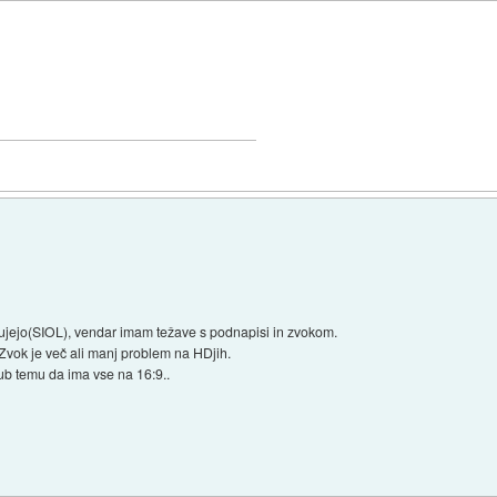
delujejo(SIOL), vendar imam težave s podnapisi in zvokom.
vok je več ali manj problem na HDjih.
ub temu da ima vse na 16:9..