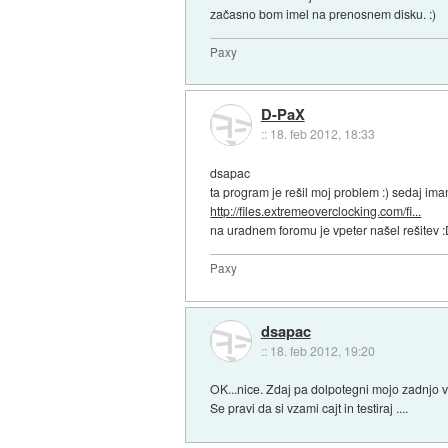
začasno bom imel na prenosnem disku. :)
Paxy
D-PaX
::
18. feb 2012, 18:33
dsapac
ta program je rešil moj problem :) sedaj im
http://files.extremeoverclocking.com/fi...
na uradnem foromu je vpeter našel rešitev 
Paxy
dsapac
::
18. feb 2012, 19:20
OK...nice. Zdaj pa dolpotegni mojo zadnjo ver
Se pravi da si vzami cajt in testiraj ....