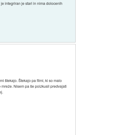
je integriran je stari in nima dolocenih
i štekajo. Štekajo pa filmi, ki so malo
ko mreže. Nisem pa še poizkusil predvajati
j.