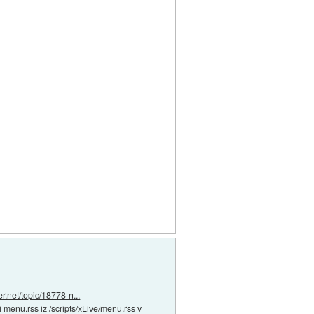
er.net/topic/18778-n...
vi menu.rss iz /scripts/xLive/menu.rss v