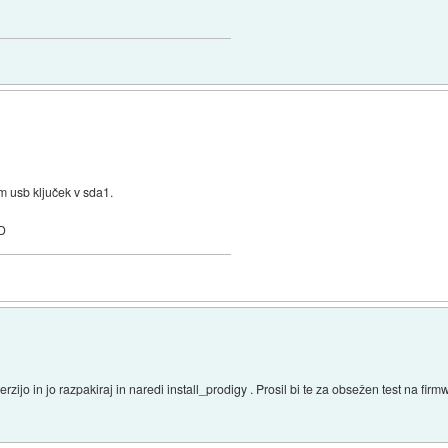
am usb ključek v sda1.
:D
zijo in jo razpakiraj in naredi install_prodigy . Prosil bi te za obsežen test na firmw