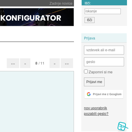
Išči:
Zadnje novice
Prijava
8
/ 11
««
«
»
»»
Zapomni si me
nov uporabnik
pozabili geslo?