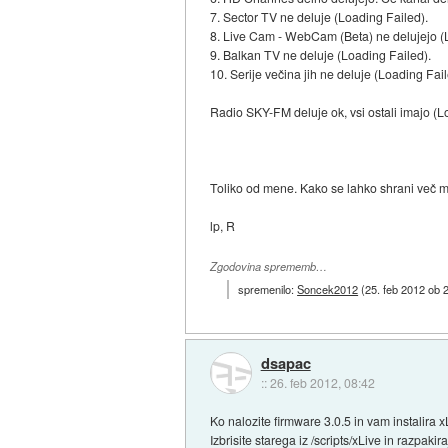
7. Sector TV ne deluje (Loading Failed).
8. Live Cam - WebCam (Beta) ne delujejo (
9. Balkan TV ne deluje (Loading Failed).
10. Serije večina jih ne deluje (Loading Fail
Radio SKY-FM deluje ok, vsi ostali imajo (L
Toliko od mene. Kako se lahko shrani več me
lp, R
Zgodovina sprememb…
spremenilo:
Soncek2012
(
25. feb 2012 ob 
dsapac
::
26. feb 2012, 08:42
Ko nalozite firmware 3.0.5 in vam instalira x
Izbrisite starega iz /scripts/xLive in razpaki