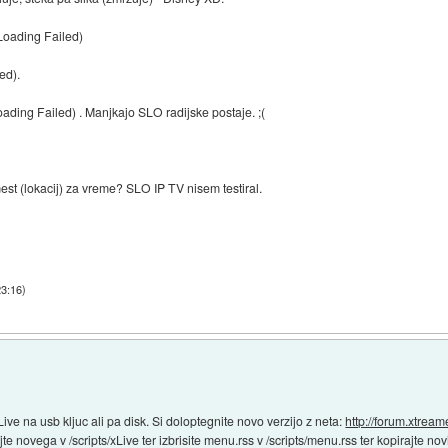
Loading Failed)
ed).
oading Failed) . Manjkajo SLO radijske postaje. ;(
st (lokacij) za vreme? SLO IP TV nisem testiral.
23:16
)
Live na usb kljuc ali pa disk. Si doloptegnite novo verzijo z neta:
http://forum.xtream
rajte novega v /scripts/xLive ter izbrisite menu.rss v /scripts/menu.rss ter kopirajte no