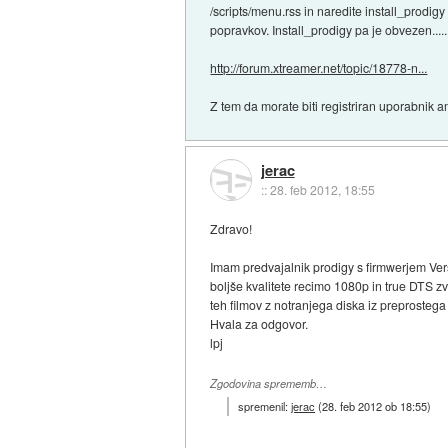
/scripts/menu.rss in naredite install_prodig
popravkov. Install_prodigy pa je obvezen.....
http://forum.xtreamer.net/topic/18778-n...
Z tem da morate biti registriran uporabnik am
jerac
::
28. feb 2012, 18:55
Zdravo!
Imam predvajalnik prodigy s firmwerjem Versi
boljše kvalitete recimo 1080p in true DTS zv
teh filmov z notranjega diska iz preprosteg
Hvala za odgovor.
lpj
Zgodovina sprememb…
spremenil:
jerac
(
28. feb 2012 ob 18:55
)