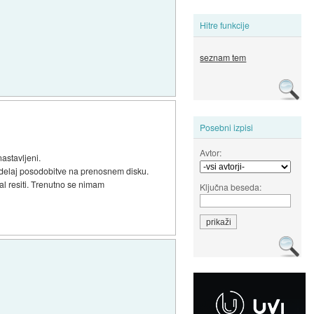
Hitre funkcije
seznam tem
Posebni izpisi
Avtor:
astavljeni.
no delaj posodobitve na prenosnem disku.
al resiti. Trenutno se nimam
Ključna beseda: