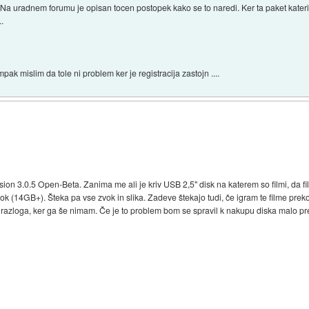
y Na uradnem forumu je opisan tocen postopek kako se to naredi. Ker ta paket kateri 
..
pak mislim da tole ni problem ker je registracija zastojn ....
on 3.0.5 Open-Beta. Zanima me ali je kriv USB 2,5" disk na katerem so filmi, da film
ok (14GB+). Šteka pa vse zvok in slika. Zadeve štekajo tudi, če igram te filme pre
a razloga, ker ga še nimam. Če je to problem bom se spravil k nakupu diska malo pre