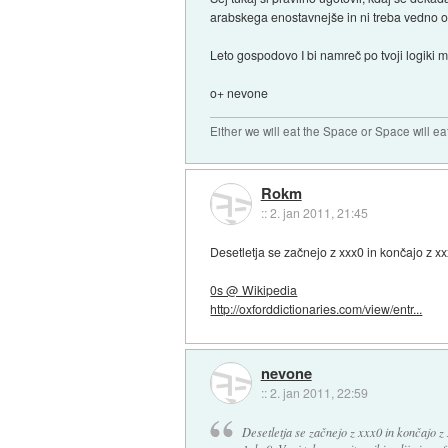
arabskega enostavnejše in ni treba vedno od
Leto gospodovo I bi namreč po tvoji logiki mo
o+ nevone
Either we will eat the Space or Space will ea
Rokm
::
2. jan 2011, 21:45
Desetletja se začnejo z xxx0 in končajo z xxx
0s @ Wikipedia
http://oxforddictionaries.com/view/entr...
nevone
::
2. jan 2011, 22:59
Desetletja se začnejo z xxx0 in končajo z x