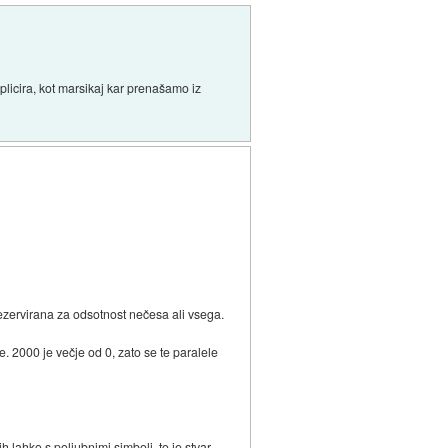
licira, kot marsikaj kar prenašamo iz
e rezervirana za odsotnost nečesa ali vsega.
e. 2000 je večje od 0, zato se te paralele
lahko s poljubnimi simboli, to je stvar