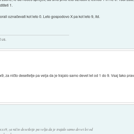
šteti 1.
rali označevati kot leto 0. Leto gospodovo X pa kot leto 9, itd.
t us.
9, za ničto desetletje pa velja da je trajalo samo devet let od 1 do 9. Vsaj tako prav
xx9, za ničto desetletje pa velja da je trajalo samo devet let od