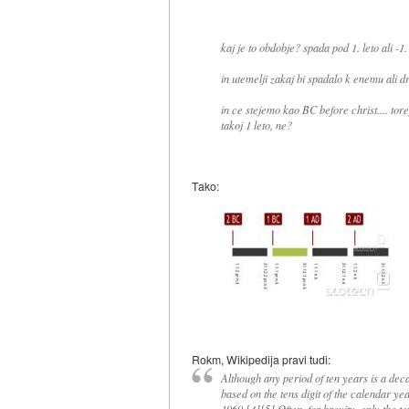
kaj je to obdobje? spada pod 1. leto ali -1.
in utemelji zakaj bi spadalo k enemu ali 
in ce stejemo kao BC before christ.... tore
takoj 1 leto, ne?
Tako:
Rokm, Wikipedija pravi tudi:
Although any period of ten years is a dec
based on the tens digit of the calendar ye
1969.[4][5] Often, for brevity, only the te