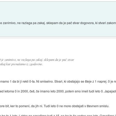
 zanimivo, ne razlaga pa zakaj. sklepam da je pač stvar dogovora, ki stvari zakomp
je zanimivo, ne razlaga pa zakaj. sklepam da je pač stvar
sikaj kar prenašamo iz zgodovine.
imamo 1 da bi ji rekli 0-ta. Ni smiselno. Stvari, ki obstajajo se šteje z 1 naprej. 0 j
 med letoma 0 in 2000, češ, če imamo leto 2000, potem smo imeli tudi leto 0. Japajad
ore bit, ker to pomeni, da jih ni. Tudi leto 0 ne more obstajati v števnem smislu.
o to 1 leto. Lahko ga označimo tudi z 15, pa bo to še vedno eno leto. Označimo jih 