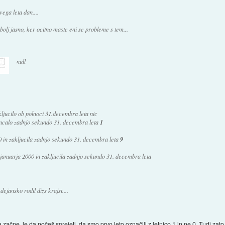
ega leta dan....
bolj jasno, ker ocitno maste eni se probleme s tem...
null
akljucilo ob polnoci 31.decembra leta nic
koncalo zadnjo sekundo 31. decembra leta
1
 0 in zakljucila zadnjo sekundo 31. decembra leta
9
januarja 2000 in zakljucila zadnjo sekundo 31. decembra leta
dejansko rodil đizs krajst....
a začne, le da nočeš sprejeti, da smo prvo leto označili z letnico 1 in ne 0. Tudi zat