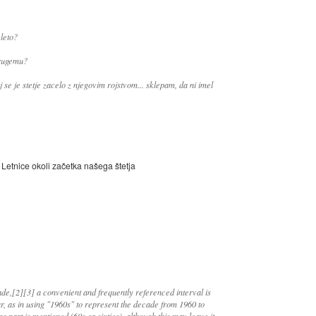
 leto?
drugemu?
j se je stetje zacelo z njegovim rojstvom... sklepam, da ni imel
Letnice okoli začetka našega štetja
ade,[2][3] a convenient and frequently referenced interval is
ar, as in using "1960s" to represent the decade from 1960 to
ns part is mentioned (60s or sixties), although this may leave it