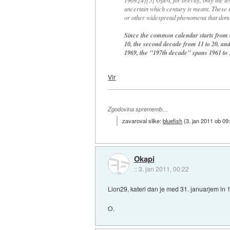
uncertain which century is meant. These 
or other widespread phenomena that domi
Since the common calendar starts from the
10, the second decade from 11 to 20, and
1969, the "197th decade" spans 1961 to 
Vir
Zgodovina sprememb…
zavaroval slike:
bluefish
(
3. jan 2011 ob 09
Okapi
::
3. jan 2011, 00:22
Lion29, kateri dan je med 31. januarjem in
O.