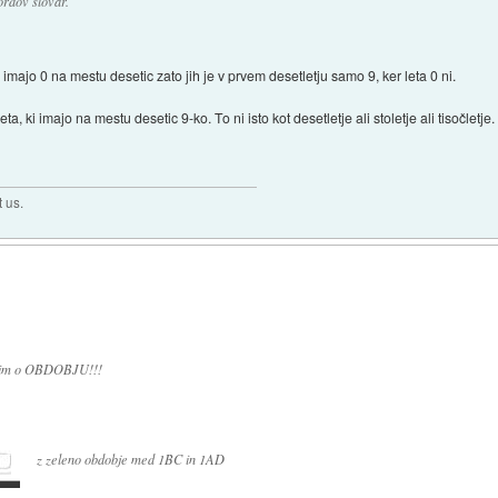
ordov slovar.
i imajo 0 na mestu desetic zato jih je v prvem desetletju samo 9, ker leta 0 ni.
a, ki imajo na mestu desetic 9-ko. To ni isto kot desetletje ali stoletje ali tisočletje.
t us.
orim o OBDOBJU!!!
z zeleno obdobje med 1BC in 1AD