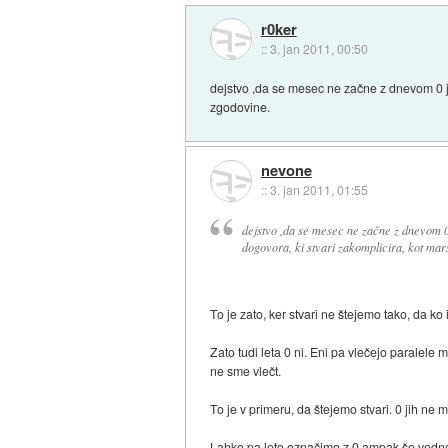
r0ker
::
3. jan 2011, 00:50
dejstvo ,da se mesec ne začne z dnevom 0 je
zgodovine.
nevone
::
3. jan 2011, 01:55
dejstvo ,da se mesec ne začne z dnevom 0 
dogovora, ki stvari zakomplicira, kot mar
To je zato, ker stvari ne štejemo tako, da ko 
Zato tudi leta 0 ni. Eni pa vlečejo paralele
ne sme vlečt.
To je v primeru, da štejemo stvari. 0 jih ne m
Lahko pa leto označimo z 0 ampak še vedno b