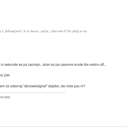
in 1. februarjem? A se mesec začne z dnevom 0? In zakaj se ne
e in sekunde se pa zacnejo...sicer so pa casovne enote ble vedno off...
lih 24h
isem ze zdavnaj "aknowledgiral" dejstvo, da nicle pac ni?
ory.app