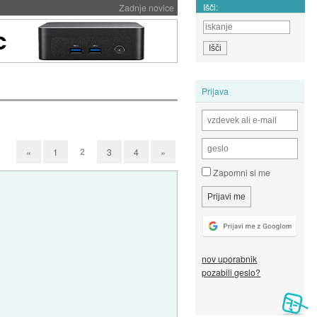
Išči:
Zadnje novice
Prijava
2
«
1
3
4
»
Zapomni si me
nov uporabnik
pozabili geslo?