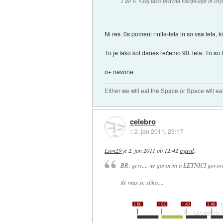
1 do 9. Vsaj tako pravita wikipedija in oxf
Ni res. 0s pomeni nulta-leta in so vsa leta, k
To je tako kot danes rečemo 90. leta. To so let
o+ nevone
Either we will eat the Space or Space will ea
celebro
::
2. jan 2011, 23:17
Lion29
je
2. jan 2011 ob 12:42
izjavil
:
BR: grrr.... ne govorim o LETNICI gov
tle mas se sliko....