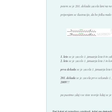
potem se je 201. dekada zacela lani na nov
pripenjam se ilustracijo, da bo folku malo 
1. leto
se je zacelo 1. januarja leta 0 in z
2. leto
se je zacelo 1. januarja leta 1 in 
prva dekada
se je zacela 1. januarja leta
201. dekada
se je zacela prvo sekundo 1. 
2009
!!!
pa pustimo zdaj vse tiste teorije kdaj se je 
Sej tukaj si pravilno ugotovil, kdaj se dekad