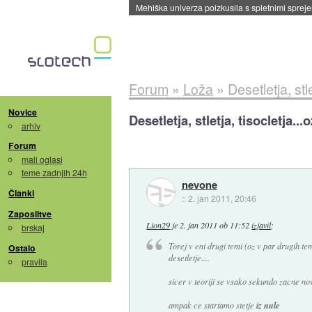
Evropska vesoljska agencija razvija svojo rak
Forum
»
Loža
»
Desetletja, stl
Novice
Desetletja, stletja, tisocletja..
arhiv
Forum
mali oglasi
teme zadnjih 24h
nevone
Članki
::
2. jan 2011, 20:46
Zaposlitve
Lion29
je
2. jan 2011 ob 11:52
izjavil
:
brskaj
Torej v eni drugi temi (oz v par drugih te
Ostalo
desetletje....
pravila
sicer v teoriji se vsako sekundo zacne novo
ampak ce startamo stetje
iz nule