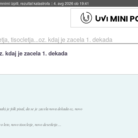
eto za večkratno uporabo
::
4. avg 2026 ob 19:41
etja, tisocletja...oz. kdaj je zacela 1. dekada
.oz. kdaj je zacela 1. dekada
mah) je folk pisal, da se je zacela nova dekada oz. novo
 leto, novo tisocletje, novo desetletje....