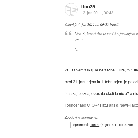
Lion29
::
3. jan 2011, 00:43
Okapi
je
3. jan 2011 ob 00:22
izjavil
:
Lion29, kateri dan je med 31. januarjem 
začne?
O.
kaj jaz vem zakaj se ne zacne.... ure, minut
med 31. januarjem in 1. februarjem je pa ce
in zakaj se zdaj obesate okoli te nicle? a n
Founder and CTO @ Flix.Fans & News-Fact
Zgodovina sprememb…
spremenil:
Lion29
(
3. jan 2011 ob 00:45
)