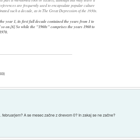
references are frequently used to encapsulate popular culture
nated such a decade, as in The Great Depression of the 1930s.
 year 1, its first full decade contained the years from 1 to
 so on.[6] So while the "1960s" comprises the years 1960 to
1970.
:03
)
 1. februarjem? A se mesec začne z dnevom 0? In zakaj se ne začne?