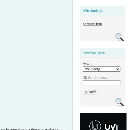
Hitre funkcije
seznam tem
Posebni izpisi
Avtor:
Ključna beseda:
o, da je prevajanje iz rimske oznake leta v