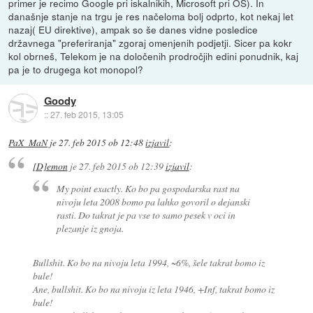
primer je recimo Google pri iskalnikih, Microsoft pri OS). In
današnje stanje na trgu je res načeloma bolj odprto, kot nekaj let
nazaj( EU direktive), ampak so še danes vidne posledice
državnega "preferiranja" zgoraj omenjenih podjetji. Sicer pa kokr
kol obrneš, Telekom je na določenih prodročjih edini ponudnik, kaj
pa je to drugega kot monopol?
Goody
::
27. feb 2015, 13:05
PaX_MaN
je
27. feb 2015 ob 12:48
izjavil
:
[D]emon
je
27. feb 2015 ob 12:39
izjavil
:
My point exactly. Ko bo pa gospodarska rast na
nivoju leta 2008 bomo pa lahko govoril o dejanski
rasti. Do takrat je pa vse to samo pesek v oci in
plezanje iz gnoja.
Bullshit. Ko bo na nivoju leta 1994, ~6%, šele takrat bomo iz
bule!
Ane, bullshit. Ko bo na nivoju iz leta 1946, +Inf, takrat bomo iz
bule!