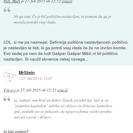
PaX_MaN
je
27. feb 2015 ob 12:52
izjavil
:
Ne ga srat. Če je bil politično nastavljen, to pomeni da ga je
morala potrdit vsaj vlada.
LOL, si me pa nasmejal. Definicija politične nastavljenosti: politično
je nastavljen le tisti, ki ga potrdi vsaj vlada če že ne izvršni komite.
Evo sedaj pa vem da tudi Gašpar Gašpar Mišić ni bil politično
nastavljen. Si naučil slovence nekaj novega...
MrStein
::
27. feb 2015, 12:57
T-h-o-r
je
27. feb 2015 ob 12:23
izjavil
:
ja, zadnjič sem bral en dober članek, pozabil kje, kjer je en
"pameten kapitalist" udriha čez državo in državno lastništvo
ipd., podatki pa so pokazali, da njegova firma večino profita
ustvari s posli z državo
In kaj potem?