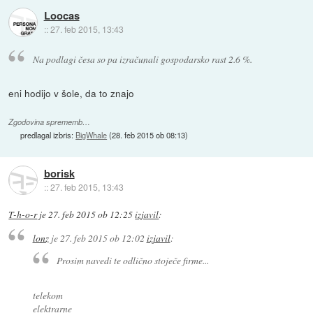
Loocas
::
27. feb 2015, 13:43
Na podlagi česa so pa izračunali gospodarsko rast 2.6 %.
eni hodijo v šole, da to znajo
Zgodovina sprememb…
predlagal izbris:
BigWhale
(
28. feb 2015 ob 08:13
)
borisk
::
27. feb 2015, 13:43
T-h-o-r
je
27. feb 2015 ob 12:25
izjavil
:
lonz
je
27. feb 2015 ob 12:02
izjavil
:
Prosim navedi te odlično stoječe firme...
telekom
elektrarne