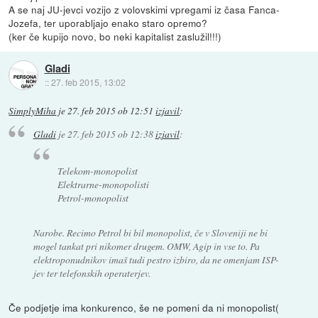
A se naj JU-jevci vozijo z volovskimi vpregami iz časa Fanca-
Jozefa, ter uporabljajo enako staro opremo?
(ker če kupijo novo, bo neki kapitalist zaslužil!!!)
Gladi
::
27. feb 2015, 13:02
SimplyMiha
je
27. feb 2015 ob 12:51
izjavil
:
Gladi
je
27. feb 2015 ob 12:38
izjavil
:
Telekom-monopolist
Elektrarne-monopolisti
Petrol-monopolist
Narobe. Recimo Petrol bi bil monopolist, če v Sloveniji ne bi
mogel tankat pri nikomer drugem. OMW, Agip in vse to. Pa
elektroponudnikov imaš tudi pestro izbiro, da ne omenjam ISP-
jev ter telefonskih operaterjev.
Če podjetje ima konkurenco, še ne pomeni da ni monopolist(