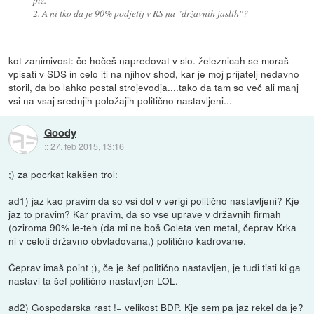
2. A ni tko da je 90% podjetij v RS na "državnih jaslih"?
kot zanimivost: če hočeš napredovat v slo. železnicah se moraš
vpisati v SDS in celo iti na njihov shod, kar je moj prijatelj nedavno
storil, da bo lahko postal strojevodja....tako da tam so več ali manj
vsi na vsaj srednjih položajih politično nastavljeni...
Goody
::
27. feb 2015, 13:16
;) za pocrkat kakšen trol:
ad1) jaz kao pravim da so vsi dol v verigi politično nastavljeni? Kje
jaz to pravim? Kar pravim, da so vse uprave v državnih firmah
(oziroma 90% le-teh (da mi ne boš Coleta ven metal, čeprav Krka
ni v celoti državno obvladovana,) politično kadrovane.
Čeprav imaš point ;), če je šef politično nastavljen, je tudi tisti ki ga
nastavi ta šef politično nastavljen LOL.
ad2) Gospodarska rast != velikost BDP. Kje sem pa jaz rekel da je?