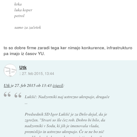
krka
luka koper
petrol
samo za začetek
to so dobre firme zaradi tega ker nimajo konkurence, infrastrukturo
pa imajo iz časov YU.
Utk
::
27. feb 2015, 13:44
Utk
je
27. feb 2015 ob 13:43
izjavil
:
Lukšič: Nadzorniki naj ustrezno ukrepajo, drugače
...
Predsednik SD Igor Lukšič je za Delo dejal, da je
zgrožen. "Stvari so šle čez rob. Dobro bi bilo, da
nadzorniki v Sodu, ki jih je imenovala vlada,
premislijo in ustrezno ukrepajo. Če se ne bo nič