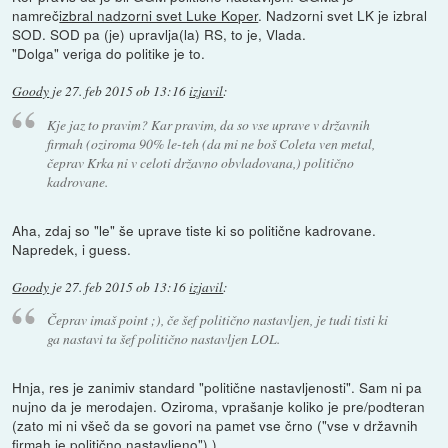
namreč
izbral nadzorni svet Luke Koper
. Nadzorni svet LK je izbral
SOD. SOD pa (je) upravlja(la) RS, to je, Vlada.
"Dolga" veriga do politike je to.
Goody
je
27. feb 2015 ob 13:16
izjavil
:
Kje jaz to pravim? Kar pravim, da so vse uprave v državnih
firmah (oziroma 90% le-teh (da mi ne boš Coleta ven metal,
čeprav Krka ni v celoti državno obvladovana,) politično
kadrovane.
Aha, zdaj so "le" še uprave tiste ki so politične kadrovane.
Napredek, i guess.
Goody
je
27. feb 2015 ob 13:16
izjavil
:
Čeprav imaš point ;), če šef politično nastavljen, je tudi tisti ki
ga nastavi ta šef politično nastavljen LOL.
Hnja, res je zanimiv standard "politične nastavljenosti". Sam ni pa
nujno da je merodajen. Oziroma, vprašanje koliko je pre/podteran
(zato mi ni všeč da se govori na pamet vse črno ("vse v državnih
firmah je politično nastavljeno") ).