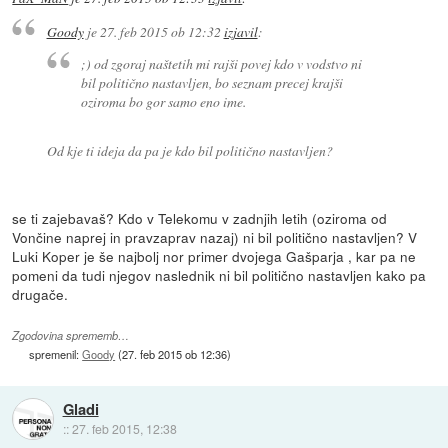
Goody
je
27. feb 2015 ob 12:32
izjavil
:
;) od zgoraj naštetih mi rajši povej kdo v vodstvo ni
bil politično nastavljen, bo seznam precej krajši
oziroma bo gor samo eno ime.
Od kje ti ideja da pa je kdo bil politično nastavljen?
se ti zajebavaš? Kdo v Telekomu v zadnjih letih (oziroma od
Vončine naprej in pravzaprav nazaj) ni bil politično nastavljen? V
Luki Koper je še najbolj nor primer dvojega Gašparja , kar pa ne
pomeni da tudi njegov naslednik ni bil politično nastavljen kako pa
drugače.
Zgodovina sprememb…
spremenil:
Goody
(
27. feb 2015 ob 12:36
)
Gladi
::
27. feb 2015, 12:38