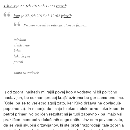
T-h-o-r
je
27. feb 2015 ob 12:25
izjavil
:
lonz
je
27. feb 2015 ob 12:02
izjavil
:
Prosim navedi te odlično stoječe firme...
telekom
elektrarne
krka
luka koper
petrol
samo za začetek
;) od zgoraj naštetih mi rajši povej kdo v vodstvo ni bil politično
nastavljen, bo seznam precej krajši oziroma bo gor samo eno ime.
(Cole, pa še to verjetno zgolj zato, ker Krko država ne obvladuje
popolnoma). In mnenje da imajo telekom, elektrarne, luka koper in
petrol primerljivo odličen rezultat mi je tudi zabavno - pa imajo vsi
praktičen monopol v določenih segmentih...Jaz sem povsem zato,
da se vaši skupini državljanov, ki ste proti "razprodaji" tale zgornja