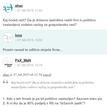
ahac
::
27. feb 2015, 11:54
Kaj hočeš rečt? Da je državno lastništvo nekih firm in politično
nastavljeno vodstvo razlog za gospodarsko rast?
lonz
::
27. feb 2015, 12:02
Prosim navedi te odlično stoječe firme...
PaX_MaN
::
27. feb 2015, 12:16
ahac
je
27. feb 2015 ob 11:54
izjavil
:
Kaj hočeš rečt? Da je državno lastništvo nekih firm in politično
nastavljeno vodstvo razlog za gospodarsko rast?
1. Kdo v teh firmah je pa bil politično nastavljen? Seznam imen plz.
2. A ni tko da je 90% podjetij v RS na "državnih jaslih"?