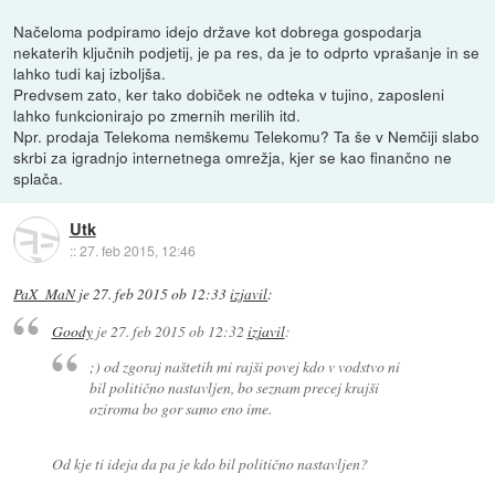
Načeloma podpiramo idejo države kot dobrega gospodarja
nekaterih ključnih podjetij, je pa res, da je to odprto vprašanje in se
lahko tudi kaj izboljša.
Predvsem zato, ker tako dobiček ne odteka v tujino, zaposleni
lahko funkcionirajo po zmernih merilih itd.
Npr. prodaja Telekoma nemškemu Telekomu? Ta še v Nemčiji slabo
skrbi za igradnjo internetnega omrežja, kjer se kao finančno ne
splača.
Utk
::
27. feb 2015, 12:46
PaX_MaN
je
27. feb 2015 ob 12:33
izjavil
:
Goody
je
27. feb 2015 ob 12:32
izjavil
:
;) od zgoraj naštetih mi rajši povej kdo v vodstvo ni
bil politično nastavljen, bo seznam precej krajši
oziroma bo gor samo eno ime.
Od kje ti ideja da pa je kdo bil politično nastavljen?