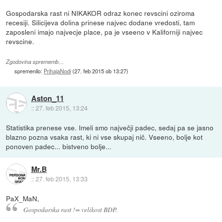
Gospodarska rast ni NIKAKOR odraz konec revscini oziroma
recesiji. Silicijeva dolina prinese najvec dodane vredosti, tam
zaposleni imajo najvecje place, pa je vseeno v Kaliforniji najvec
revscine.
Zgodovina sprememb…
spremenilo:
PrihajaNodi
(
27. feb 2015 ob 13:27
)
Aston_11
::
27. feb 2015, 13:24
Statistika prenese vse. Imeli smo največji padec, sedaj pa se jasno
blazno pozna vsaka rast, ki ni vse skupaj nič. Vseeno, bolje kot
ponoven padec... bistveno bolje...
Mr.B
::
27. feb 2015, 13:33
PaX_MaN,
Gospodarska rast != velikost BDP.