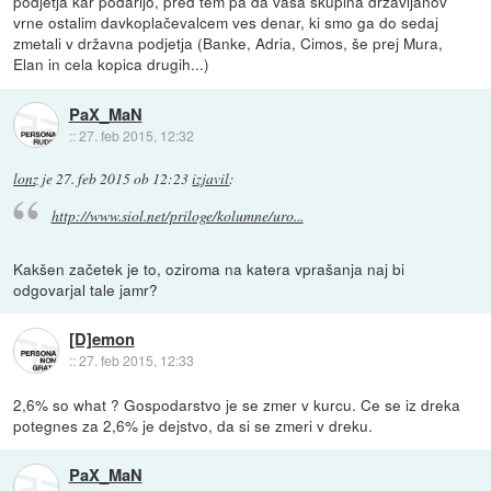
podjetja kar podarijo, pred tem pa da vaša skupina državljanov
vrne ostalim davkoplačevalcem ves denar, ki smo ga do sedaj
zmetali v državna podjetja (Banke, Adria, Cimos, še prej Mura,
Elan in cela kopica drugih...)
PaX_MaN
::
27. feb 2015, 12:32
lonz
je
27. feb 2015 ob 12:23
izjavil
:
http://www.siol.net/priloge/kolumne/uro...
Kakšen začetek je to, oziroma na katera vprašanja naj bi
odgovarjal tale jamr?
[D]emon
::
27. feb 2015, 12:33
2,6% so what ? Gospodarstvo je se zmer v kurcu. Ce se iz dreka
potegnes za 2,6% je dejstvo, da si se zmeri v dreku.
PaX_MaN