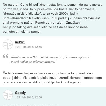
Ne ga srat. Če je bil politično nastavljen, to pomeni da ga je morala
potrdit vsaj vlada. In bi pričakoval, da boste, ker to pač "veste",
"drugače mislt je idiotsko", to za vseh 2000+ ljudi v
upravah/nadzornih svetih vseh ~500 podjetij v (delni) državni lasti
znal prompno naštet. Ponoč ob treh zjutri. Zmačkani.
Ker je po faking dvajsetih letih že cajt da se končno neha
pametovat neki na pamet.
nekikr
::
27. feb 2015, 12:56
Narobe. Recimo Petrol bi bil monopolist, če v Sloveniji ne bi
mogel tankat pri nikomer drugem.
Če bi razumel kaj se skriva za monopolom ne bi govoril takih
bedarij (hint: Microsoft je plača kazen zaradi zlorabe monopolnega
položaja, čeprav si lahko uporabljal karkoli drugega).
Goody
::
27. feb 2015, 12:56