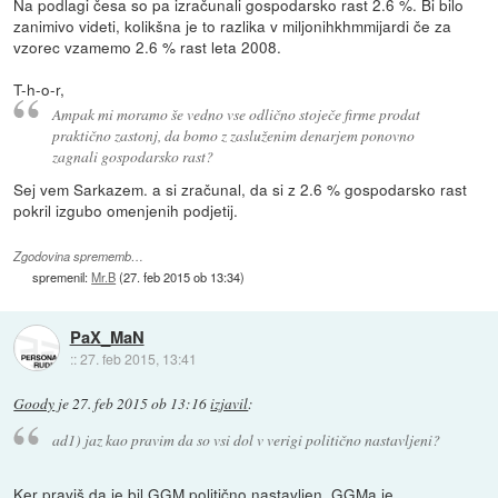
Na podlagi česa so pa izračunali gospodarsko rast 2.6 %. Bi bilo
zanimivo videti, kolikšna je to razlika v miljonihkhmmijardi če za
vzorec vzamemo 2.6 % rast leta 2008.
T-h-o-r,
Ampak mi moramo še vedno vse odlično stoječe firme prodat
praktično zastonj, da bomo z zasluženim denarjem ponovno
zagnali gospodarsko rast?
Sej vem Sarkazem. a si zračunal, da si z 2.6 % gospodarsko rast
pokril izgubo omenjenih podjetij.
Zgodovina sprememb…
spremenil:
Mr.B
(
27. feb 2015 ob 13:34
)
PaX_MaN
::
27. feb 2015, 13:41
Goody
je
27. feb 2015 ob 13:16
izjavil
:
ad1) jaz kao pravim da so vsi dol v verigi politično nastavljeni?
Ker praviš da je bil GGM politično nastavljen. GGMa je