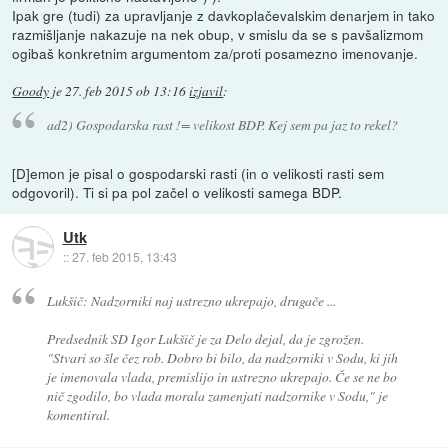
Ipak gre (tudi) za upravljanje z davkoplačevalskim denarjem in tako
razmišljanje nakazuje na nek obup, v smislu da se s pavšalizmom
ogibaš konkretnim argumentom za/proti posamezno imenovanje.
Goody
je
27. feb 2015 ob 13:16
izjavil
:
ad2) Gospodarska rast != velikost BDP. Kej sem pa jaz to rekel?
[D]emon je pisal o gospodarski rasti (in o velikosti rasti sem
odgovoril). Ti si pa pol začel o velikosti samega BDP.
Utk
::
27. feb 2015, 13:43
Lukšič: Nadzorniki naj ustrezno ukrepajo, drugače ...
Predsednik SD Igor Lukšič je za Delo dejal, da je zgrožen.
"Stvari so šle čez rob. Dobro bi bilo, da nadzorniki v Sodu, ki jih
je imenovala vlada, premislijo in ustrezno ukrepajo. Če se ne bo
nič zgodilo, bo vlada morala zamenjati nadzornike v Sodu," je
komentiral.