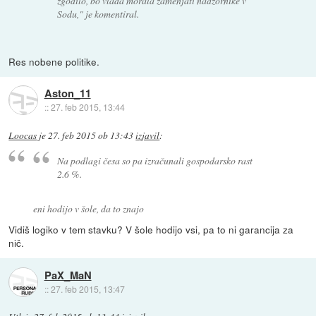
zgodilo, bo vlada morala zamenjati nadzornike v
Sodu," je komentiral.
Res nobene politike.
Aston_11
::
27. feb 2015, 13:44
Loocas
je
27. feb 2015 ob 13:43
izjavil
:
Na podlagi česa so pa izračunali gospodarsko rast
2.6 %.
eni hodijo v šole, da to znajo
Vidiš logiko v tem stavku? V šole hodijo vsi, pa to ni garancija za
nič.
PaX_MaN
::
27. feb 2015, 13:47