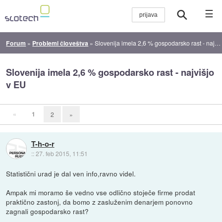
☰
Forum
»
Problemi človeštva
»
Slovenija imela 2,6 % gospodarsko rast - najvišjo v EU
Slovenija imela 2,6 % gospodarsko rast - najvišjo
v EU
«
1
2
»
T-h-o-r
::
27. feb 2015, 11:51
Statistični urad je dal ven info,ravno videl.
Ampak mi moramo še vedno vse odlično stoječe firme prodat
praktično zastonj, da bomo z zasluženim denarjem ponovno
zagnali gospodarsko rast?