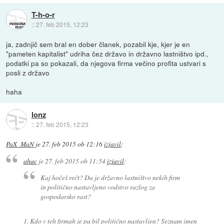
T-h-o-r
::
27. feb 2015, 12:23
ja, zadnjič sem bral en dober članek, pozabil kje, kjer je en
"pameten kapitalist" udriha čez državo in državno lastništvo ipd.,
podatki pa so pokazali, da njegova firma večino profita ustvari s
posli z državo
haha
lonz
::
27. feb 2015, 12:23
PaX_MaN
je
27. feb 2015 ob 12:16
izjavil
:
ahac
je
27. feb 2015 ob 11:54
izjavil
:
Kaj hočeš rečt? Da je državno lastništvo nekih firm
in politično nastavljeno vodstvo razlog za
gospodarsko rast?
1. Kdo v teh firmah je pa bil politično nastavljen? Seznam imen