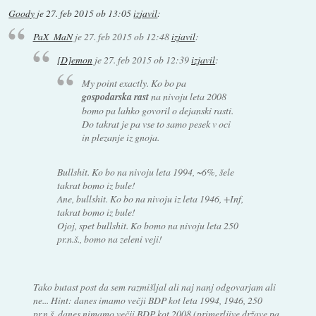
Goody
je
27. feb 2015 ob 13:05
izjavil
:
PaX_MaN
je
27. feb 2015 ob 12:48
izjavil
:
[D]emon
je
27. feb 2015 ob 12:39
izjavil
:
My point exactly. Ko bo pa
gospodarska rast
na nivoju leta 2008
bomo pa lahko govoril o dejanski rasti.
Do takrat je pa vse to samo pesek v oci
in plezanje iz gnoja.
Bullshit. Ko bo na nivoju leta 1994, ~6%, šele
takrat bomo iz bule!
Ane, bullshit. Ko bo na nivoju iz leta 1946, +Inf,
takrat bomo iz bule!
Ojoj, spet bullshit. Ko bomo na nivoju leta 250
pr.n.š., bomo na zeleni veji!
Tako butast post da sem razmišljal ali naj nanj odgovarjam ali
ne... Hint: danes imamo večji BDP kot leta 1994, 1946, 250
pr.n.š, danes nimamo večji BDP kot 2008 (primerljive države pa