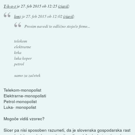
T-h-o-r
je
27. feb 2015 ob 12:25
izjavil
:
lonz
je
27. feb 2015 ob 12:02
izjavil
:
Prosim navedi te odlično stoječe firme...
telekom
elektrarne
krka
luka koper
petrol
samo za začetek
Telekom-monopolist
Elektrarne-monopolisti
Petrol-monopolist
Luka- monopolist
Mogoče vidiš vzorec?
Sicer pa nisi sposoben razumeti, da je slovenska gospodarska rast