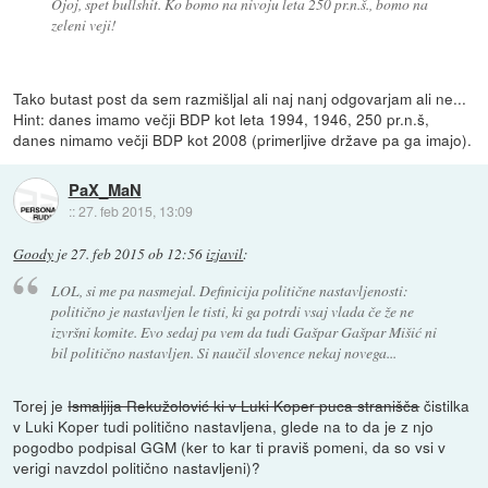
Ojoj, spet bullshit. Ko bomo na nivoju leta 250 pr.n.š., bomo na
zeleni veji!
Tako butast post da sem razmišljal ali naj nanj odgovarjam ali ne...
Hint: danes imamo večji BDP kot leta 1994, 1946, 250 pr.n.š,
danes nimamo večji BDP kot 2008 (primerljive države pa ga imajo).
PaX_MaN
::
27. feb 2015, 13:09
Goody
je
27. feb 2015 ob 12:56
izjavil
:
LOL, si me pa nasmejal. Definicija politične nastavljenosti:
politično je nastavljen le tisti, ki ga potrdi vsaj vlada če že ne
izvršni komite. Evo sedaj pa vem da tudi Gašpar Gašpar Mišić ni
bil politično nastavljen. Si naučil slovence nekaj novega...
Torej je
Ismaljija Rekužolović ki v Luki Koper puca stranišča
čistilka
v Luki Koper tudi politično nastavljena, glede na to da je z njo
pogodbo podpisal GGM (ker to kar ti praviš pomeni, da so vsi v
verigi navzdol politično nastavljeni)?