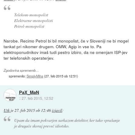
Telekom-monopolist
Elektrarne-monopolisti
Petrol-monopolist
Narobe. Recimo Petrol bi bil monopolist, če v Sloveniji ne bi mogel
tankat pri nikomer drugem. OMW, Agip in vse to. Pa
elektroponudnikov imaš tudi pestro izbiro, da ne omenjam ISP-jev
ter telefonskih operaterjev.
Zgodovina sprememb…
spremenilo:
SimplyMiha
(
27. feb 2015 ob 12:51
)
PaX_MaN
::
27. feb 2015, 12:52
Utk
je
27. feb 2015 ob 12:46
izjavil
:
Upam da imam pokvarjen sarkazem detektor, ker tako vprašanje
je drugače skoraj preveč idiotsko.