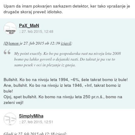
Upam da imam pokvarjen sarkazem detektor, ker tako vprašanje je
drugače skoraj preveč idiotsko.
PaX_MaN
::
27. feb 2015, 12:48
[D]emon
je
27. feb 2015 ob 12:39
izjavil
:
My point exactly. Ko bo pa gospodarska rast na nivoju leta 2008
bomo pa lahko govoril o dejanski rasti. Do takrat je pa vse to
samo pesek v oci in plezanje iz gnoja.
Bullshit. Ko bo na nivoju leta 1994, ~6%, šele takrat bomo iz bule!
Ane, bullshit. Ko bo na nivoju iz leta 1946, +Inf, takrat bomo iz
bule!
Ojoj, spet bullshit. Ko bomo na nivoju leta 250 pr.n.š., bomo na
zeleni veji!
SimplyMiha
::
27. feb 2015, 12:51
Gladi
je
27. feb 2015 ob 12:38
izjavil
: