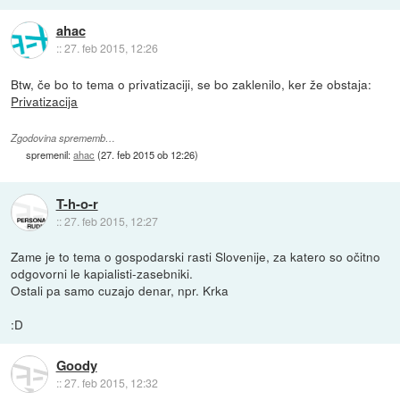
ahac
::
27. feb 2015, 12:26
Btw, če bo to tema o privatizaciji, se bo zaklenilo, ker že obstaja:
Privatizacija
Zgodovina sprememb…
spremenil:
ahac
(
27. feb 2015 ob 12:26
)
T-h-o-r
::
27. feb 2015, 12:27
Zame je to tema o gospodarski rasti Slovenije, za katero so očitno
odgovorni le kapialisti-zasebniki.
Ostali pa samo cuzajo denar, npr. Krka
:D
Goody
::
27. feb 2015, 12:32