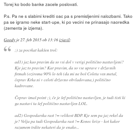
Torej ko bodo banke zacele poslovati.
P.s. Pa ne s slabimi krediti oac pa s premisljenimi nalozbami. Tako
pa se igramo neke start-upe, ki po vecini ne prinasajo naoredka
(zementa je izjema).
Goody
je
27. feb 2015 ob 13:16
izjavil
:
;) za pocrkat kakšen trol:
ad1) jaz kao pravim da so vsi dol v verigi politično nastavljeni?
Kje jaz to pravim? Kar pravim, da so vse uprave v državnih
firmah (oziroma 90% le-teh (da mi ne boš Coleta ven metal,
čeprav Krka ni v celoti državno obvladovana,) politično
kadrovane.
Čeprav imaš point ;), če je šef politično nastavljen, je tudi tisti ki
ga nastavi ta šef politično nastavljen LOL.
ad2) Gospodarska rast != velikost BDP. Kje sem pa jaz rekel da
je? Velja pa tudi Gospodarska rast != Konec krize - kot kakor
razumem trdite nekateri da je enako...