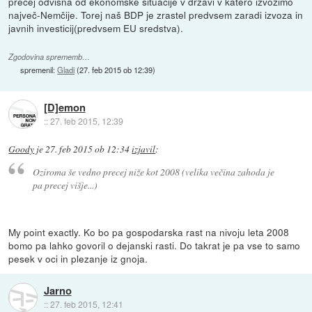
precej odvisna od ekonomske situacije v državi v katero izvozimo
največ-Nemčije. Torej naš BDP je zrastel predvsem zaradi izvoza in
javnih investicij(predvsem EU sredstva).
Zgodovina sprememb…
spremenil:
Gladi
(
27. feb 2015 ob 12:39
)
[D]emon
::
27. feb 2015, 12:39
Goody
je
27. feb 2015 ob 12:34
izjavil
:
Oziroma še vedno precej niže kot 2008 (velika večina zahoda je
pa precej višje...)
My point exactly. Ko bo pa gospodarska rast na nivoju leta 2008
bomo pa lahko govoril o dejanski rasti. Do takrat je pa vse to samo
pesek v oci in plezanje iz gnoja.
Jarno
::
27. feb 2015, 12:41