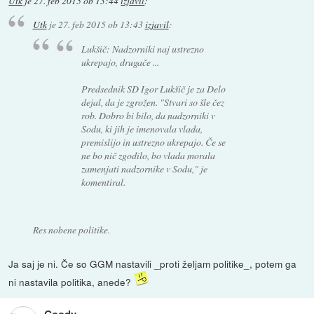
Utk
je
27. feb 2015 ob 13:44
izjavil
:
Utk
je
27. feb 2015 ob 13:43
izjavil
:
Lukšič: Nadzorniki naj ustrezno
ukrepajo, drugače ...
Predsednik SD Igor Lukšič je za Delo
dejal, da je zgrožen. "Stvari so šle čez
rob. Dobro bi bilo, da nadzorniki v
Sodu, ki jih je imenovala vlada,
premislijo in ustrezno ukrepajo. Če se
ne bo nič zgodilo, bo vlada morala
zamenjati nadzornike v Sodu," je
komentiral.
Res nobene politike.
Ja saj je ni. Če so GGM nastavili _proti željam politike_, potem ga
ni nastavila politika, anede?
Goody