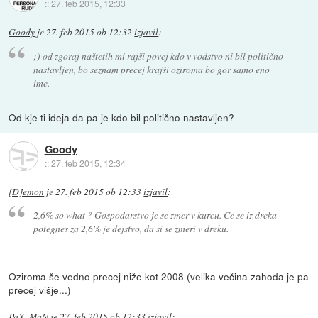
::
27. feb 2015, 12:33
Goody
je
27. feb 2015 ob 12:32
izjavil
:
;) od zgoraj naštetih mi rajši povej kdo v vodstvo ni bil politično
nastavljen, bo seznam precej krajši oziroma bo gor samo eno
ime.
Od kje ti ideja da pa je kdo bil politično nastavljen?
Goody
::
27. feb 2015, 12:34
[D]emon
je
27. feb 2015 ob 12:33
izjavil
:
2,6% so what ? Gospodarstvo je se zmer v kurcu. Ce se iz dreka
potegnes za 2,6% je dejstvo, da si se zmeri v dreku.
Oziroma še vedno precej niže kot 2008 (velika večina zahoda je pa
precej višje...)
PaX_MaN
je
27. feb 2015 ob 12:33
izjavil
: