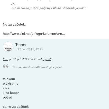
plz.
2. A ni tko da je 90% podjetij v RS na "državnih jaslih"?
No za začetek:
http://www.siol.net/priloge/kolumne/uro...
T-h-o-r
::
27. feb 2015, 12:25
lonz
je
27. feb 2015 ob 12:02
izjavil
:
Prosim navedi te odlično stoječe firme...
telekom
elektrarne
krka
luka koper
petrol
samo za začetek