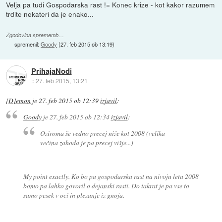
Velja pa tudi Gospodarska rast != Konec krize - kot kakor razumem
trdite nekateri da je enako...
Zgodovina sprememb…
spremenil:
Goody
(
27. feb 2015 ob 13:19
)
PrihajaNodi
::
27. feb 2015, 13:21
[D]emon
je
27. feb 2015 ob 12:39
izjavil
:
Goody
je
27. feb 2015 ob 12:34
izjavil
:
Oziroma še vedno precej niže kot 2008 (velika
večina zahoda je pa precej višje...)
My point exactly. Ko bo pa gospodarska rast na nivoju leta 2008
bomo pa lahko govoril o dejanski rasti. Do takrat je pa vse to
samo pesek v oci in plezanje iz gnoja.