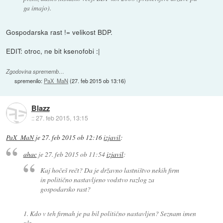
ga imajo).
Gospodarska rast != velikost BDP.
EDIT: otroc, ne bit ksenofobi :|
Zgodovina sprememb…
spremenilo:
PaX_MaN
(
27. feb 2015 ob 13:16
)
Blazz
::
27. feb 2015, 13:15
PaX_MaN
je
27. feb 2015 ob 12:16
izjavil
:
ahac
je
27. feb 2015 ob 11:54
izjavil
:
Kaj hočeš rečt? Da je državno lastništvo nekih firm
in politično nastavljeno vodstvo razlog za
gospodarsko rast?
1. Kdo v teh firmah je pa bil politično nastavljen? Seznam imen
plz.