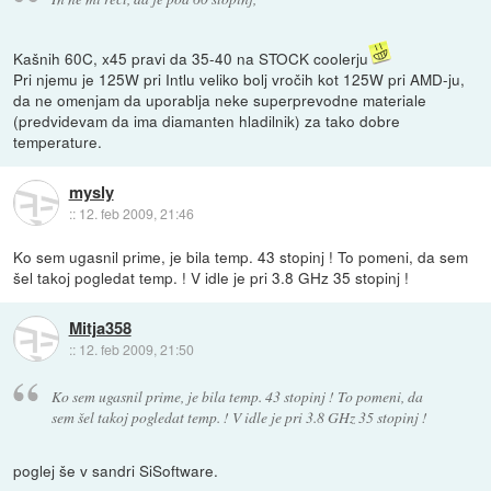
Kašnih 60C, x45 pravi da 35-40 na STOCK coolerju
Pri njemu je 125W pri Intlu veliko bolj vročih kot 125W pri AMD-ju,
da ne omenjam da uporablja neke superprevodne materiale
(predvidevam da ima diamanten hladilnik) za tako dobre
temperature.
mysly
::
12. feb 2009, 21:46
Ko sem ugasnil prime, je bila temp. 43 stopinj ! To pomeni, da sem
šel takoj pogledat temp. ! V idle je pri 3.8 GHz 35 stopinj !
Mitja358
::
12. feb 2009, 21:50
Ko sem ugasnil prime, je bila temp. 43 stopinj ! To pomeni, da
sem šel takoj pogledat temp. ! V idle je pri 3.8 GHz 35 stopinj !
poglej še v sandri SiSoftware.