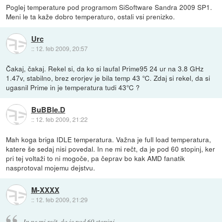
Poglej temperature pod programom SiSoftware Sandra 2009 SP1.
Meni le ta kaže dobro temperaturo, ostali vsi prenizko.
Urc
::
12. feb 2009, 20:57
Čakaj, čakaj. Rekel si, da ko si laufal Prime95 24 ur na 3.8 GHz
1.47v, stabilno, brez erorjev je bila temp 43 °C. Zdaj si rekel, da si
ugasnil Prime in je temperatura tudi 43°C ?
BuBBle.D
::
12. feb 2009, 21:22
Mah koga briga IDLE temperatura. Važna je full load temperatura,
katere še sedaj nisi povedal. In ne mi rečt, da je pod 60 stopinj, ker
pri tej voltaži to ni mogoče, pa čeprav bo kak AMD fanatik
nasprotoval mojemu dejstvu.
M-XXXX
::
12. feb 2009, 21:29
In ne mi rečt, da je pod 60 stopinj,