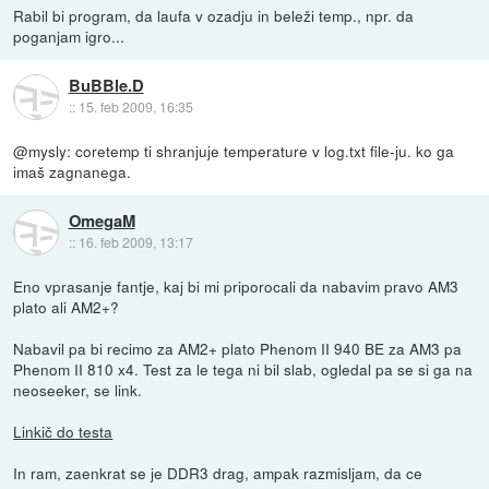
Rabil bi program, da laufa v ozadju in beleži temp., npr. da
poganjam igro...
BuBBle.D
::
15. feb 2009, 16:35
@mysly: coretemp ti shranjuje temperature v log.txt file-ju. ko ga
imaš zagnanega.
OmegaM
::
16. feb 2009, 13:17
Eno vprasanje fantje, kaj bi mi priporocali da nabavim pravo AM3
plato ali AM2+?
Nabavil pa bi recimo za AM2+ plato Phenom II 940 BE za AM3 pa
Phenom II 810 x4. Test za le tega ni bil slab, ogledal pa se si ga na
neoseeker, se link.
Linkič do testa
In ram, zaenkrat se je DDR3 drag, ampak razmisljam, da ce