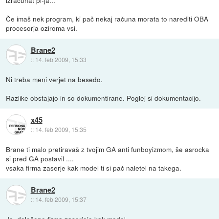
Če imaš nek program, ki pač nekaj računa morata to narediti OBA
procesorja oziroma vsi.
Brane2
::
14. feb 2009, 15:33
Ni treba meni verjet na besedo.
Razlike obstajajo in so dokumentirane. Poglej si dokumentacijo.
x45
::
14. feb 2009, 15:35
Brane ti malo pretiravaš z tvojim GA anti funboyizmom, še asrocka
si pred GA postavil ....
vsaka firma zaserje kak model ti si pač naletel na takega.
Brane2
::
14. feb 2009, 15:37
Ja, določene firma zaserjejo kak model.