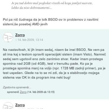
Je pa tud dobro mal pogledat včasih od koga jemlješ nasvete,
lahko da niso dobronamerni...
Pol pa nič čudnega da je tolk BSOD-ov in problemov z navitimi
sistemi,še posebej AMD-jevih
Zorro
::
14. feb 2009, 13:14
Na nastavitvah, ki jih imam sedaj, nisem še imel BSOD. Ne vem pa
ali ima kaj s testom opraviti operacijski sistem (imam Visto). Namreč
sedaj sem ugotovil eno zelo zanimivo stvar. Kadar imam prostega
spomina nad 2GB (od 4GB), test v trenutku pade. Ko pa je
prostega spomina manj na voljo (npr. 1728 MB zadnji primer), pa je
test uspešen. Glede na to se mi zdi, da je s stabilnostjo mojega
sistema vse OK in da program ima neki bug!
Zgodovina sprememb…
spremenil:
Zorro
(
14. feb 2009 ob 13:15
)
Zorro