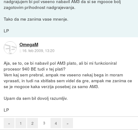
nadgrajujem bi pol vseeno nabavil AM3 da si se mgooce bolj
zagotovim prihodnost nadgrajevanja.
Tako da me zanima vase mnenje.
LP
OmegaM
::
16. feb 2009, 13:20
Aja, se to, ce bi nabavil pol AM3 plato, ali bi mi funkcioniral
procesor 940 BE tudi v tej plati?
Vem kaj sem prebral, ampak me vseeno nekaj bega in moram
vprasati, in tudi na xbitlabs sem videl da gre, ampak me zanima ce
se je mogoce kaka verzija posebej za samo AM3.
Upam da sem bil dovolj razumljiv.
LP
3
«
1
2
4
»