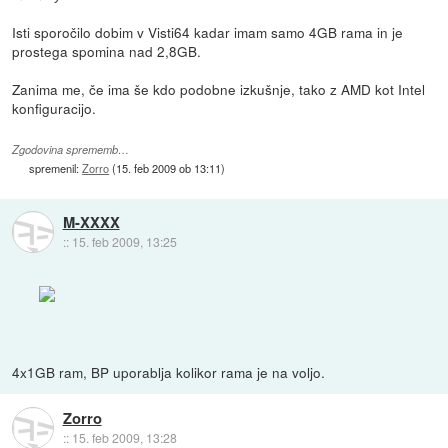
Isti sporočilo dobim v Visti64 kadar imam samo 4GB rama in je
prostega spomina nad 2,8GB.
Zanima me, če ima še kdo podobne izkušnje, tako z AMD kot Intel
konfiguracijo.
Zgodovina sprememb…
spremenil:
Zorro
(
15. feb 2009 ob 13:11
)
M-XXXX
::
15. feb 2009, 13:25
4x1GB ram, BP uporablja kolikor rama je na voljo.
Zorro
::
15. feb 2009, 13:28