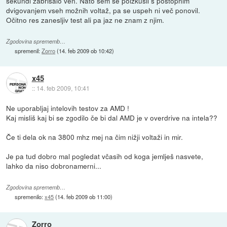
sekundi zabrisalo ven. Nato sem še poizkusil s postopnim
dvigovanjem vseh možnih voltaž, pa se uspeh ni več ponovil.
Očitno res zanesljiv test ali pa jaz ne znam z njim.
Zgodovina sprememb…
spremenil:
Zorro
(
14. feb 2009 ob 10:42
)
x45
::
14. feb 2009, 10:41
Ne uporabljaj intelovih testov za AMD !
Kaj misliš kaj bi se zgodilo če bi dal AMD je v overdrive na intela??
Če ti dela ok na 3800 mhz mej na čim nižji voltaži in mir.
Je pa tud dobro mal pogledat včasih od koga jemlješ nasvete,
lahko da niso dobronamerni...
Zgodovina sprememb…
spremenilo:
x45
(
14. feb 2009 ob 11:00
)
Zorro