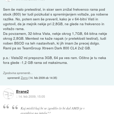
Sem še malo pretestiral, in sicer sem znižal frekvenco rama pod
stock (800) ter tudi poizkušal s spreminjanjem voltaže, pa nobene
razlike. No, potem sem še preveril, kako je v 64-bitni Visti in
ugotovil, da je mejnik nekje pri 2,8GB, ne glede na frekvenco in
voltažo rama.
Da povzamem, 32-bitna Vista, nekje okrog 1,7GB, 64-bitna nekje
okrog 2,8GB. Memtest ne kaže napak (v preteklosti testiral), tudi
noben BSOD na teh nastavitvah, ki jih imam že precej dolgo.
Rami pa so TeamGroup Xtreem Dark 800 CL4 2x2 GB.
p.s.: Vista32 mi prepozna 3GB, 64 pa ves ram. Očitno je tu neka
fora glede -1,2 GB rama od maksimuma.
Zgodovina sprememb…
spremenil:
Zorro
(
14. feb 2009 ob 14:35
)
Brane2
::
14. feb 2009, 15:05
Kaj misliš kaj bi se zgodilo če bi dal AMD je v
overdrive na intela??