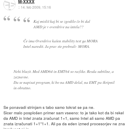
M-XXXX
::
14. feb 2009, 15:16
Kaj misliš kaj bi se zgodilo če bi dal
AMD je v overdrive na intela??
Če ima Overdrive kašen stability test ga MORA
Intel naredit. Ja prav ste prebrali- MORA.
Nehi bluzit. Med AMD64 in EMT64 so razlike. Resda subtilne, a
zaznavne.
Da se napisat program, ki bo na AMD delal, na EMT pa škripnil
in obratno.
Se ponavadi strinjam s tabo samo tokrat se pa ne.
Sicer malo posplošen primer sam vseeno: to je tako kot da bi rekel
da AMD in Intel znata zračunat 1+1, samo Intel ali samo AMD pa
znata izračunati 1+1*1+1. Ali pa da eden izmed procesorjev ne zna
izračunat pi-ja...