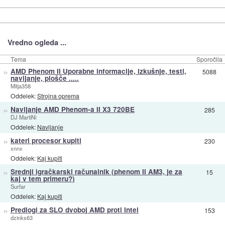
Vredno ogleda ...
Tema
Sporočila
»
AMD Phenom II Uporabne informacije, izkušnje, testi,
5088
navijanje, plošče .....
Mitja358
Oddelek:
Strojna oprema
»
Navijanje AMD Phenom-a II X3 720BE
285
DJ MartiNi
Oddelek:
Navijanje
»
kateri procesor kupiti
230
xnnx
Oddelek:
Kaj kupiti
»
Srednji igračkarski računalnik (phenom II AM3, je za
15
kaj v tem primeru?)
Surfar
Oddelek:
Kaj kupiti
»
Predlogi za SLO dvoboj AMD proti Intel
153
dzinks63