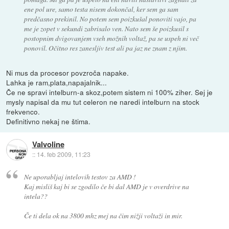
ene pol ure, samo testa nisem dokončal, ker sem ga sam
predčasno prekinil. No potem sem poizkušal ponoviti vajo, pa
me je zopet v sekundi zabrisalo ven. Nato sem še poizkusil s
postopnim dvigovanjem vseh možnih voltaž, pa se uspeh ni več
ponovil. Očitno res zanesljiv test ali pa jaz ne znam z njim.
Ni mus da procesor povzroča napake.
Lahka je ram,plata,napajalnik...
Če ne spravi intelburn-a skoz,potem sistem ni 100% ziher. Sej je
mysly napisal da mu tut celeron ne naredi intelburn na stock
frekvenco.
Definitivno nekaj ne štima.
Valvoline
::
14. feb 2009, 11:23
Ne uporabljaj intelovih testov za AMD !
Kaj misliš kaj bi se zgodilo če bi dal AMD je v overdrive na
intela??
Če ti dela ok na 3800 mhz mej na čim nižji voltaži in mir.