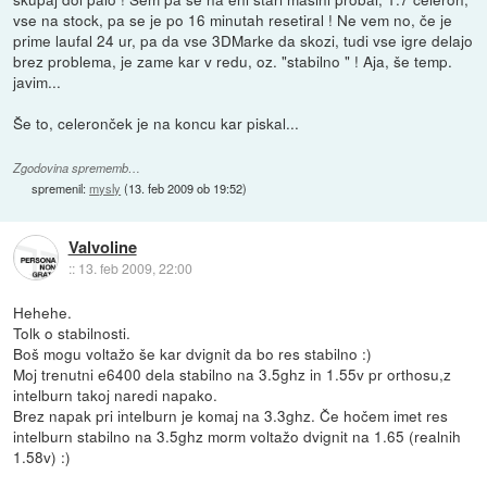
vse na stock, pa se je po 16 minutah resetiral ! Ne vem no, če je
prime laufal 24 ur, pa da vse 3DMarke da skozi, tudi vse igre delajo
brez problema, je zame kar v redu, oz. "stabilno " ! Aja, še temp.
javim...
Še to, celeronček je na koncu kar piskal...
Zgodovina sprememb…
spremenil:
mysly
(
13. feb 2009 ob 19:52
)
Valvoline
::
13. feb 2009, 22:00
Hehehe.
Tolk o stabilnosti.
Boš mogu voltažo še kar dvignit da bo res stabilno :)
Moj trenutni e6400 dela stabilno na 3.5ghz in 1.55v pr orthosu,z
intelburn takoj naredi napako.
Brez napak pri intelburn je komaj na 3.3ghz. Če hočem imet res
intelburn stabilno na 3.5ghz morm voltažo dvignit na 1.65 (realnih
1.58v) :)