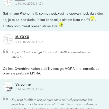
::
14. feb 2009, 11:01
Saj nimam Phenoma II, sem pa poizkusil ta opevani test, da vidim,
kaj je to za eno čudo, in kot kaže mi je sistem čisto v p***i
.
Očitno bom moral presedlati na Intel
.
M-XXXX
::
14. feb 2009, 11:07
Kaj misliš kaj bi se zgodilo če bi dal AMD je v overdrive na
intela??
Če ima Overdrive kašen stability test ga MORA Intel naredit. Ja
prav ste prebrali- MORA.
Valvoline
::
14. feb 2009, 11:21
Kaj je ta IntelBurn test prirejen samo za Intel procesorje, ker
meni še na stock frekvenci ne dela. Tudi dvig voltaže v nebesa ne
pomaga. Mi ga pa je uspelo na eni naviti nastavitvi zagnati za