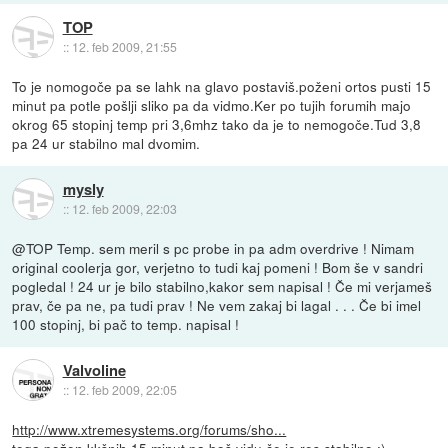
TOP
::
12. feb 2009, 21:55
To je nomogoče pa se lahk na glavo postaviš.poženi ortos pusti 15
minut pa potle pošlji sliko pa da vidmo.Ker po tujih forumih majo
okrog 65 stopinj temp pri 3,6mhz tako da je to nemogoče.Tud 3,8
pa 24 ur stabilno mal dvomim.
mysly
::
12. feb 2009, 22:03
@TOP Temp. sem meril s pc probe in pa adm overdrive ! Nimam
original coolerja gor, verjetno to tudi kaj pomeni ! Bom še v sandri
pogledal ! 24 ur je bilo stabilno,kakor sem napisal ! Če mi verjameš
prav, če pa ne, pa tudi prav ! Ne vem zakaj bi lagal . . . Če bi imel
100 stopinj, bi pač to temp. napisal !
Valvoline
::
12. feb 2009, 22:05
http://www.xtremesystems.org/forums/sho...