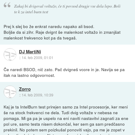
Zakaj bi dvigoval voltažo, če ti povsod drugje vse dela lepo. Boli
te k za intel burn test
Prej k slej bo že enkrat naredu napako ali bsod.
Boljše da si zihr. Raje dvignt še malenkost voltažo in zmanjšat
malenkost frekvenco kot pa da tvegaš.
DJ MartiNi
::
14. feb 2009, 01:01
Če naredi BSOD, nič zato. Pač dvigneš vcore in je. Navija se pa
itak na lastno odgovornost.
Zorro
::
14. feb 2009, 10:39
Kaj je ta IntelBurn test prirejen samo za Intel procesorje, ker meni
še na stock frekvenci ne dela. Tudi dvig voltaže v nebesa ne
pomaga. Mi ga pa je uspelo na eni naviti nastavitvi zagnati za ene
pol ure, samo testa nisem dokončal, ker sem ga sam predčasno
prekinil. No potem sem poizkušal ponoviti vajo, pa me je zopet v