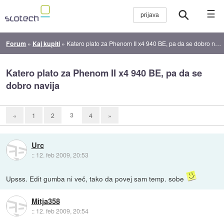
☰
Forum
»
Kaj kupiti
»
Katero plato za Phenom II x4 940 BE, pa da se dobro navija
Katero plato za Phenom II x4 940 BE, pa da se
dobro navija
3
«
1
2
4
»
Urc
::
12. feb 2009, 20:53
Upsss. Edit gumba ni več, tako da povej sam temp. sobe
Mitja358
::
12. feb 2009, 20:54