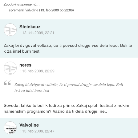
Zgodovina sprememb…
spremenil:
Valvoline
(
13. feb 2009 ob 22:06
)
Steinkauz
::
13. feb 2009, 22:21
Zakaj bi dvigoval voltažo, če ti povsod drugje vse dela lepo. Boli te
k za intel burn test
neres
::
13. feb 2009, 22:29
Zakaj bi dvigoval voltažo, če ti povsod drugje vse dela lepo. Boli
te k za intel burn test
Seveda, lahko te boli k tudi za prime. Zakaj sploh testirat z nekim
namenskim programom? Važno da ti dela drugje, ne..
Valvoline
::
13. feb 2009, 22:47