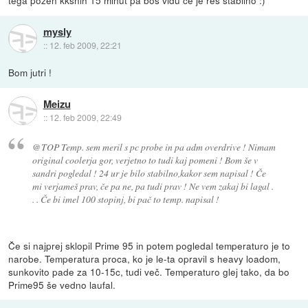
tega požen kkšnih 15 minut pa boš vidu če je res stabilno :)
mysly
::
12. feb 2009, 22:21
Bom jutri !
Meizu
::
12. feb 2009, 22:49
@TOP Temp. sem meril s pc probe in pa adm overdrive ! Nimam
original coolerja gor, verjetno to tudi kaj pomeni ! Bom še v
sandri pogledal ! 24 ur je bilo stabilno,kakor sem napisal ! Če
mi verjameš prav, če pa ne, pa tudi prav ! Ne vem zakaj bi lagal .
. . Če bi imel 100 stopinj, bi pač to temp. napisal !
Če si najprej sklopil Prime 95 in potem pogledal temperaturo je to
narobe. Temperatura proca, ko je le-ta opravil s heavy loadom,
sunkovito pade za 10-15c, tudi več. Temperaturo glej tako, da bo
Prime95 še vedno laufal.