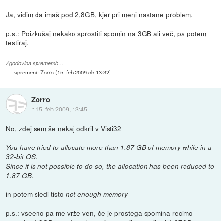
Ja, vidim da imaš pod 2,8GB, kjer pri meni nastane problem.
p.s.: Poizkušaj nekako sprostiti spomin na 3GB ali več, pa potem
testiraj.
Zgodovina sprememb…
spremenil:
Zorro
(
15. feb 2009 ob 13:32
)
Zorro
::
15. feb 2009, 13:45
No, zdej sem še nekaj odkril v Visti32
You have tried to allocate more than 1.87 GB of memory while in a
32-bit OS.
Since it is not possible to do so, the allocation has been reduced to
1.87 GB.
in potem sledi tisto
not enough memory
p.s.: vseeno pa me vrže ven, če je prostega spomina recimo