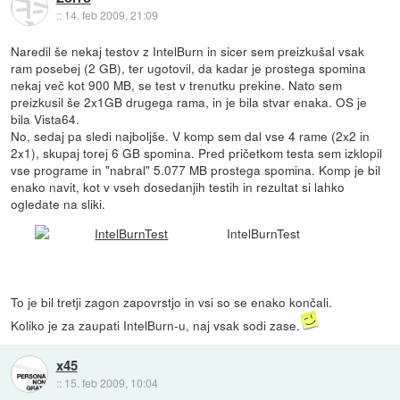
::
14. feb 2009, 21:09
Naredil še nekaj testov z IntelBurn in sicer sem preizkušal vsak
ram posebej (2 GB), ter ugotovil, da kadar je prostega spomina
nekaj več kot 900 MB, se test v trenutku prekine. Nato sem
preizkusil še 2x1GB drugega rama, in je bila stvar enaka. OS je
bila Vista64.
No, sedaj pa sledi najboljše. V komp sem dal vse 4 rame (2x2 in
2x1), skupaj torej 6 GB spomina. Pred pričetkom testa sem izklopil
vse programe in "nabral" 5.077 MB prostega spomina. Komp je bil
enako navit, kot v vseh dosedanjih testih in rezultat si lahko
ogledate na sliki.
IntelBurnTest
To je bil tretji zagon zapovrstjo in vsi so se enako končali.
Koliko je za zaupati IntelBurn-u, naj vsak sodi zase.
x45
::
15. feb 2009, 10:04