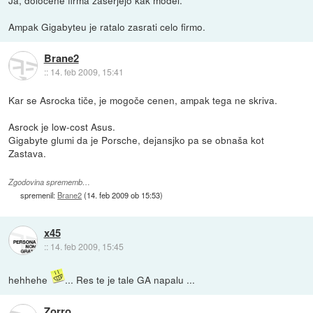
Ampak Gigabyteu je ratalo zasrati celo firmo.
Brane2
::
14. feb 2009, 15:41
Kar se Asrocka tiče, je mogoče cenen, ampak tega ne skriva.
Asrock je low-cost Asus.
Gigabyte glumi da je Porsche, dejansjko pa se obnaša kot
Zastava.
Zgodovina sprememb…
spremenil:
Brane2
(
14. feb 2009 ob 15:53
)
x45
::
14. feb 2009, 15:45
hehhehe
... Res te je tale GA napalu ...
Zorro