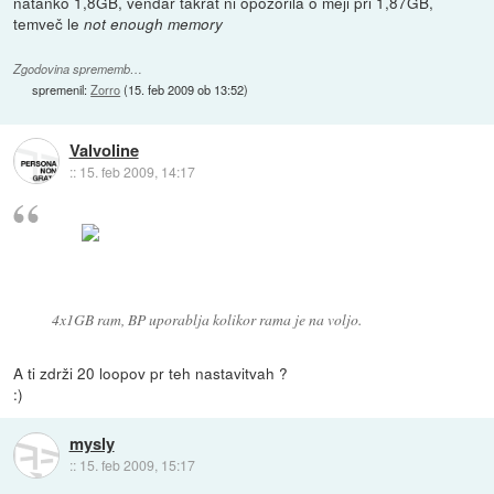
natanko 1,8GB, vendar takrat ni opozorila o meji pri 1,87GB,
temveč le
not enough memory
Zgodovina sprememb…
spremenil:
Zorro
(
15. feb 2009 ob 13:52
)
Valvoline
::
15. feb 2009, 14:17
4x1GB ram, BP uporablja kolikor rama je na voljo.
A ti zdrži 20 loopov pr teh nastavitvah ?
:)
mysly
::
15. feb 2009, 15:17