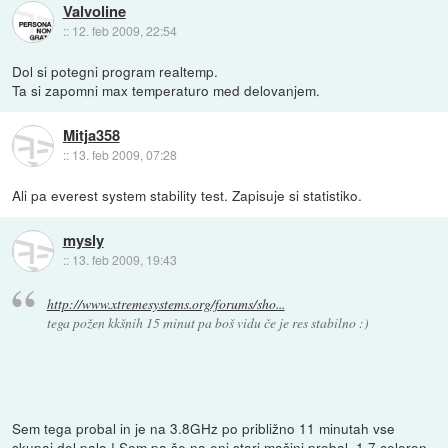
Valvoline
::
12. feb 2009, 22:54
Dol si potegni program realtemp.
Ta si zapomni max temperaturo med delovanjem.
Mitja358
::
13. feb 2009, 07:28
Ali pa everest system stability test. Zapisuje si statistiko.
mysly
::
13. feb 2009, 19:43
http://www.xtremesystems.org/forums/sho...
tega požen kkšnih 15 minut pa boš vidu če je res stabilno :)
Sem tega probal in je na 3.8GHz po približno 11 minutah vse
skupaj dol palo ! Sem pa še na eni stari mašini probal, 1.7 celeron,