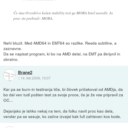
Če ima Overdrive kašen stability test ga MORA Intel naredit. Ja
prav ste prebrali- MORA.
Nehi bluzit. Med AMD64 in EMT64 so razlike. Resda subtilne, a
zaznavne.
Da se napisat program, ki bo na AMD delal, na EMT pa škripnil in
obratno.
Brane2
::
14. feb 2009, 15:07
Kar pa se burn-in testiranja tiče, bi človek pričakoval od AMDja, da
bo dal ven tudi pošten test za svoje proce, če je že vse pripravil za
OC...
Dejanjsko je lahko nekaj na tem, da folku navit proc kao dela,
vendar pa se sesuje, ko začne izvajat kak full zahteven kos kode.