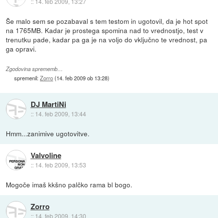
::
14. feb 2009, 13:27
Še malo sem se pozabaval s tem testom in ugotovil, da je hot spot
na 1765MB. Kadar je prostega spomina nad to vrednostjo, test v
trenutku pade, kadar pa ga je na voljo do vključno te vrednost, pa
ga opravi.
Zgodovina sprememb…
spremenil:
Zorro
(
14. feb 2009 ob 13:28
)
DJ MartiNi
::
14. feb 2009, 13:44
Hmm...zanimive ugotovitve.
Valvoline
::
14. feb 2009, 13:53
Mogoče imaš kkšno palčko rama bl bogo.
Zorro
::
14. feb 2009, 14:30