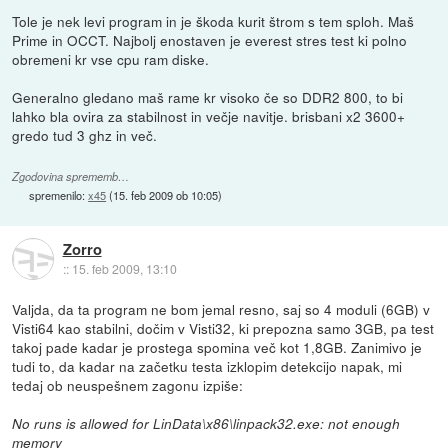
Tole je nek levi program in je škoda kurit štrom s tem sploh. Maš
Prime in OCCT. Najbolj enostaven je everest stres test ki polno
obremeni kr vse cpu ram diske.
Generalno gledano maš rame kr visoko če so DDR2 800, to bi
lahko bla ovira za stabilnost in večje navitje. brisbani x2 3600+
gredo tud 3 ghz in več.
Zgodovina sprememb…
spremenilo:
x45
(
15. feb 2009 ob 10:05
)
Zorro
::
15. feb 2009, 13:10
Valjda, da ta program ne bom jemal resno, saj so 4 moduli (6GB) v
Visti64 kao stabilni, dočim v Visti32, ki prepozna samo 3GB, pa test
takoj pade kadar je prostega spomina več kot 1,8GB. Zanimivo je
tudi to, da kadar na začetku testa izklopim detekcijo napak, mi
tedaj ob neuspešnem zagonu izpiše:
No runs is allowed for LinData\x86\linpack32.exe: not enough
memory