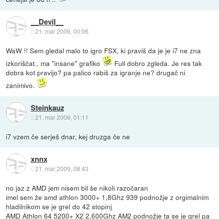
__Devil__
::
21. mar 2009, 00:06
WaW !! Sem gledal malo to igro FSX, ki praviš da je je i7 ne zna
izkoriščat.. ma "insane" grafiko
Full dobro zgleda. Je res tak
dobra kot pravijo? pa palico rabiš za igranje ne? drugač ni
zanimivo.
Steinkauz
::
21. mar 2009, 01:11
i7 vzem če serješ dnar, kej druzga če ne
xnnx
::
21. mar 2009, 08:43
no jaz z AMD jem nisem bil še nikoli razočaran
imel sem že amd athlon 3000+ 1,8Ghz 939 podnožje z orgimalnim
hladilnikom se je grel do 42 stopinj
AMD Athlon 64 5200+ X2 2,600Ghz AM2 podnožje ta se je grel pa