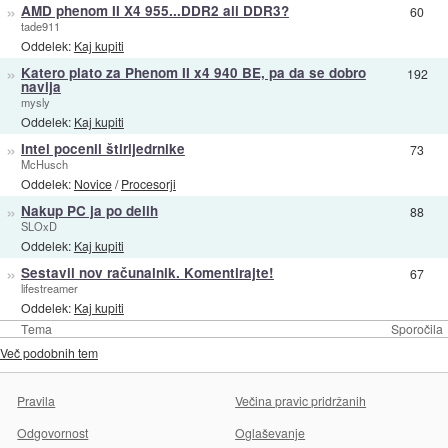
»
AMD phenom II X4 955...DDR2 ali DDR3?
60
tade911
Oddelek:
Kaj kupiti
»
Katero plato za Phenom II x4 940 BE, pa da se dobro
192
navija
mysly
Oddelek:
Kaj kupiti
»
Intel pocenil štirijedrnike
73
McHusch
Oddelek:
Novice
/
Procesorji
»
Nakup PC ja po delih
88
SLOxD
Oddelek:
Kaj kupiti
»
Sestavil nov računalnik. Komentirajte!
67
lifestreamer
Oddelek:
Kaj kupiti
Tema
Sporočila
Več podobnih tem
Pravila
Večina pravic pridržanih
Odgovornost
Oglaševanje