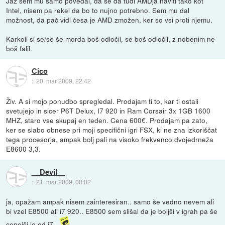
Jaz sem mu samo povedal, da se da tudi AMDja naviti tako kot
Intel, nisem pa rekel da bo to nujno potrebno. Sem mu dal
možnost, da pač vidi česa je AMD zmožen, ker so vsi proti njemu.
Karkoli si se/se še morda boš odločil, se boš odločil, z nobenim ne
boš falil.
Cico
::
20. mar 2009, 22:42
Živ. A si mojo ponudbo spregledal. Prodajam ti to, kar ti ostali
svetujejo in sicer P6T Delux, I7 920 in Ram Corsair 3x 1GB 1600
MHZ, staro vse skupaj en teden. Cena 600€. Prodajam pa zato,
ker se slabo obnese pri moji specifični igri FSX, ki ne zna izkoriščat
tega procesorja, ampak bolj pali na visoko frekvenco dvojedrneža
E8600 3,3.
__Devil__
::
21. mar 2009, 00:02
ja, opažam ampak nisem zainteresiran.. samo še vedno nevem ali
bi vzel E8500 ali i7 920.. E8500 sem slišal da je boljši v igrah pa še
cenejši je od i7..