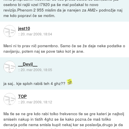
osebno bi rajši vzel I7920 pa še mal počakal to novo
revizijo.Phenom 2 955 mislim da je narejen za AM2+ podnožje naj
me kdo popravi če se motim.
jest10
::
20. mar 2009, 18:04
Meni ni to prav nič pomembno. Samo če se že daje neke podatke o
navijanju, potem naj se pove tako kot je ane.
__Devil__
::
20. mar 2009, 18:05
ja saj.. kje sploh rabiš teh 4 ghz??
TOP
::
20. mar 2009, 18:12
Ma tle se ne gre kdo rabi tolko frekvenco tle se gre kateri je najbolj
smiseln nakup in tistih 4ghz se še kako pozna.če maš toliko
denarja potle nema smisla kupit nekaj kar se poslavlja,drugo je da