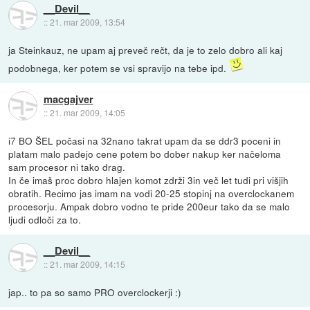
__Devil__
::
21. mar 2009, 13:54
ja Steinkauz, ne upam aj preveč rečt, da je to zelo dobro ali kaj
podobnega, ker potem se vsi spravijo na tebe ipd.
macgajver
::
21. mar 2009, 14:05
i7 BO ŠEL počasi na 32nano takrat upam da se ddr3 poceni in
platam malo padejo cene potem bo dober nakup ker načeloma
sam procesor ni tako drag.
In če imaš proc dobro hlajen komot zdrži 3in več let tudi pri višjih
obratih. Recimo jas imam na vodi 20-25 stopinj na overclockanem
procesorju. Ampak dobro vodno te pride 200eur tako da se malo
ljudi odloči za to.
__Devil__
::
21. mar 2009, 14:15
jap.. to pa so samo PRO overclockerji :)