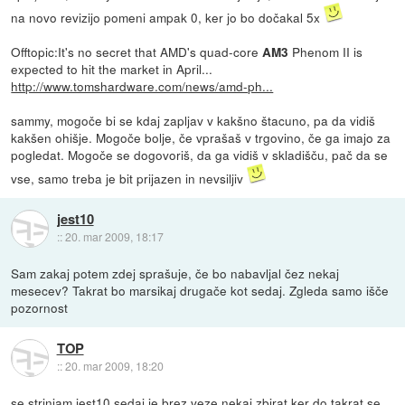
na novo revizijo pomeni ampak 0, ker jo bo dočakal 5x
Offtopic:It's no secret that AMD's quad-core
Phenom II is
AM3
expected to hit the market in April...
http://www.tomshardware.com/news/amd-ph...
sammy, mogoče bi se kdaj zapljav v kakšno štacuno, pa da vidiš
kakšen ohišje. Mogoče bolje, če vprašaš v trgovino, če ga imajo za
pogledat. Mogoče se dogovoriš, da ga vidiš v skladišču, pač da se
vse, samo treba je bit prijazen in nevsiljiv
jest10
::
20. mar 2009, 18:17
Sam zakaj potem zdej sprašuje, če bo nabavljal čez nekaj
mesecev? Takrat bo marsikaj drugače kot sedaj. Zgleda samo išče
pozornost
TOP
::
20. mar 2009, 18:20
se strinjam jest10 sedaj je brez veze nekaj zbirat ker do takrat se