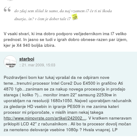
do zdaj sem slišal še samo, da naj vzamem i7 če ti ni škoda
dnarja.. in? v čem je dober tale i7
V vsaki stvari, ki ima dobro podporo večjedernikom ima I7 veliko
prednost. In jasno se tudi v igrah dobro obnese-razen par izjem,
kjer je X4 940 boljša izbira.
starboi
::
21. mar 2009, 15:03
Pozdravljeni bom kar tukaj vprašal da ne odpiram nove
teme...trenutni procesor Intel Core2 Duo E4500 in grafično Ati
4870 1gb...zanimam se za nakup novega procesorja in prodajo
starega ( koliko ?)... monitor imam 22" samsung 2253bw in
uporabljam na resoluciji 1680x1050. Največ uporabljam računalnik
za gledanje HD vsebin in igranje PES09 in me zanima kateri
procesor mi priporočate, v mislih imam nekaj takega
http://www.mimovrste.com/artikel/242002...
. V kratkem nameravam
priklopiti LCD 42" z računalnikom . Ali bo ta procesor dovolj močan
za nemoteno delovanje vsebine 1080p ? Hvala vnaprej. LP