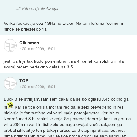
vidi vidi vse tja do 4,5 mja
Velika redkost je čez 4GHz na zraku. Na tem forumu recimo ni
nihče še prilezel do tja
Ciklamen
::
20. mar 2009, 18:01
jest, pa ti je tak hudo pomembno it na 4, če lahko solidno in da
skoraj rečem perfektno delaš na 3,5..
TOP
::
20. mar 2009, 18:04
Duck 3 se strinjam,sam sem čakal da se bo oglasu X45 očitno ga
ni
.Kar se tiče ohišja moram reč da je zelo prevetreno in res
hlajenje je fantastično vsi venti majo patenjometer kjer lahko
izbereš med 3 hitrostmi vrtenja.Še posebej dobro je ker ma gor na
vrhu 200mm vent in tisti zelo pomaga ovajat vroč zrak,sem ga
probal izklopit je temp takoj narasu za 3 stopinje.Slaba lastnost
nima pritiprašnih filcev.Kar se tiče proca odloči se sam,samo jaz