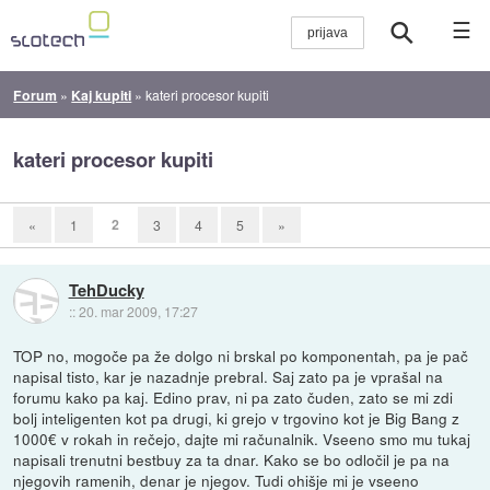
☰
Forum
»
Kaj kupiti
»
kateri procesor kupiti
kateri procesor kupiti
2
«
1
3
4
5
»
TehDucky
::
20. mar 2009, 17:27
TOP no, mogoče pa že dolgo ni brskal po komponentah, pa je pač
napisal tisto, kar je nazadnje prebral. Saj zato pa je vprašal na
forumu kako pa kaj. Edino prav, ni pa zato čuden, zato se mi zdi
bolj inteligenten kot pa drugi, ki grejo v trgovino kot je Big Bang z
1000€ v rokah in rečejo, dajte mi računalnik. Vseeno smo mu tukaj
napisali trenutni bestbuy za ta dnar. Kako se bo odločil je pa na
njegovih ramenih, denar je njegov. Tudi ohišje mi je vseeno