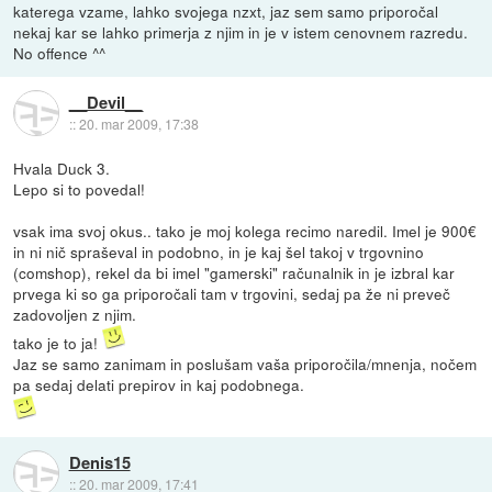
katerega vzame, lahko svojega nzxt, jaz sem samo priporočal
nekaj kar se lahko primerja z njim in je v istem cenovnem razredu.
No offence ^^
__Devil__
::
20. mar 2009, 17:38
Hvala Duck 3.
Lepo si to povedal!
vsak ima svoj okus.. tako je moj kolega recimo naredil. Imel je 900€
in ni nič spraševal in podobno, in je kaj šel takoj v trgovnino
(comshop), rekel da bi imel "gamerski" računalnik in je izbral kar
prvega ki so ga priporočali tam v trgovini, sedaj pa že ni preveč
zadovoljen z njim.
tako je to ja!
Jaz se samo zanimam in poslušam vaša priporočila/mnenja, nočem
pa sedaj delati prepirov in kaj podobnega.
Denis15
::
20. mar 2009, 17:41