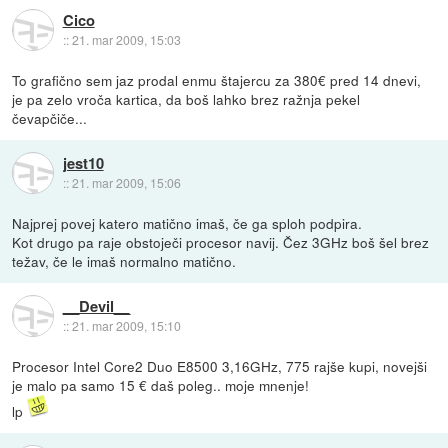
Cico
::
21. mar 2009, 15:03
To grafično sem jaz prodal enmu štajercu za 380€ pred 14 dnevi,
je pa zelo vroča kartica, da boš lahko brez ražnja pekel
čevapčiče...
jest10
::
21. mar 2009, 15:06
Najprej povej katero matično imaš, če ga sploh podpira.
Kot drugo pa raje obstoječi procesor navij. Čez 3GHz boš šel brez
težav, če le imaš normalno matično.
__Devil__
::
21. mar 2009, 15:10
Procesor Intel Core2 Duo E8500 3,16GHz, 775 rajše kupi, novejši
je malo pa samo 15 € daš poleg.. moje mnenje!
lp