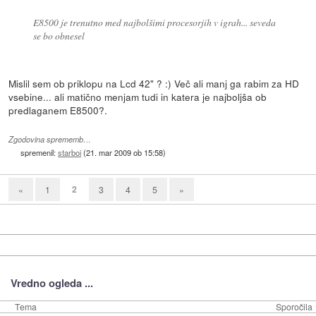
E8500 je trenutno med najbolšimi procesorjih v igrah... seveda
se bo obnesel
Mislil sem ob priklopu na Lcd 42" ? :) Več ali manj ga rabim za HD
vsebine... ali matično menjam tudi in katera je najboljša ob
predlaganem E8500?.
Zgodovina sprememb…
spremenil:
starboi
(
21. mar 2009 ob 15:58
)
2
«
1
3
4
5
»
Vredno ogleda ...
Tema
Sporočila