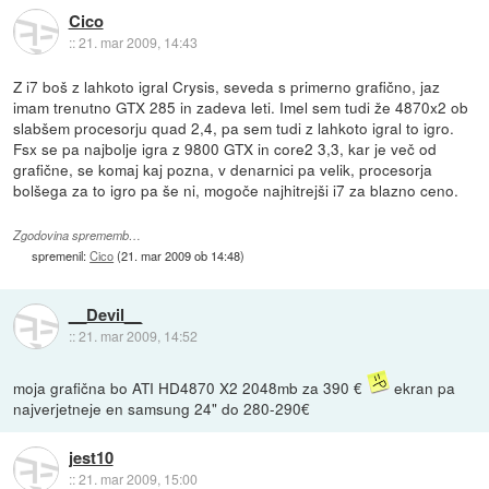
Cico
::
21. mar 2009, 14:43
Z i7 boš z lahkoto igral Crysis, seveda s primerno grafično, jaz
imam trenutno GTX 285 in zadeva leti. Imel sem tudi že 4870x2 ob
slabšem procesorju quad 2,4, pa sem tudi z lahkoto igral to igro.
Fsx se pa najbolje igra z 9800 GTX in core2 3,3, kar je več od
grafične, se komaj kaj pozna, v denarnici pa velik, procesorja
bolšega za to igro pa še ni, mogoče najhitrejši i7 za blazno ceno.
Zgodovina sprememb…
spremenil:
Cico
(
21. mar 2009 ob 14:48
)
__Devil__
::
21. mar 2009, 14:52
moja grafična bo ATI HD4870 X2 2048mb za 390 €
ekran pa
najverjetneje en samsung 24" do 280-290€
jest10
::
21. mar 2009, 15:00