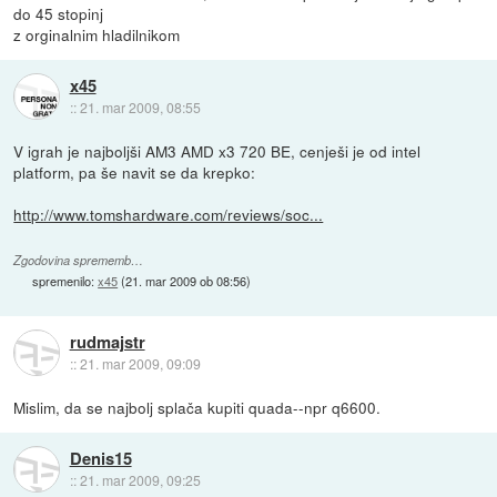
do 45 stopinj
z orginalnim hladilnikom
x45
::
21. mar 2009, 08:55
V igrah je najboljši AM3 AMD x3 720 BE, cenješi je od intel
platform, pa še navit se da krepko:
http://www.tomshardware.com/reviews/soc...
Zgodovina sprememb…
spremenilo:
x45
(
21. mar 2009 ob 08:56
)
rudmajstr
::
21. mar 2009, 09:09
Mislim, da se najbolj splača kupiti quada--npr q6600.
Denis15
::
21. mar 2009, 09:25