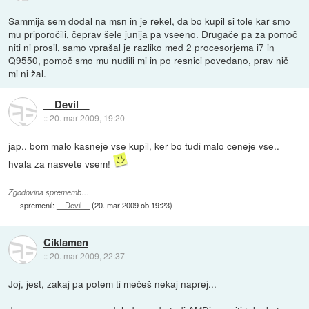
Sammija sem dodal na msn in je rekel, da bo kupil si tole kar smo
mu priporočili, čeprav šele junija pa vseeno. Drugače pa za pomoč
niti ni prosil, samo vprašal je razliko med 2 procesorjema i7 in
Q9550, pomoč smo mu nudili mi in po resnici povedano, prav nič
mi ni žal.
__Devil__
::
20. mar 2009, 19:20
jap.. bom malo kasneje vse kupil, ker bo tudi malo ceneje vse..
hvala za nasvete vsem!
Zgodovina sprememb…
spremenil:
__Devil__
(
20. mar 2009 ob 19:23
)
Ciklamen
::
20. mar 2009, 22:37
Joj, jest, zakaj pa potem ti mečeš nekaj naprej...