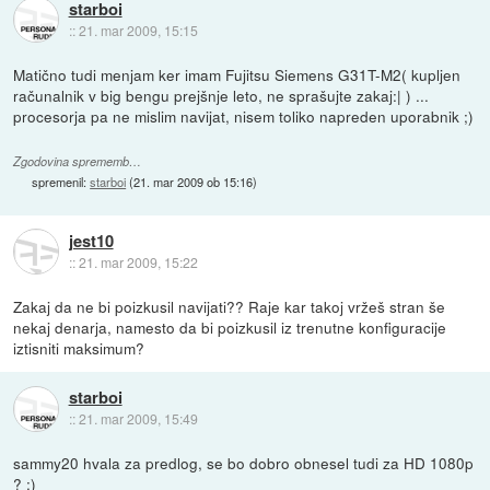
starboi
::
21. mar 2009, 15:15
Matično tudi menjam ker imam Fujitsu Siemens G31T-M2( kupljen
računalnik v big bengu prejšnje leto, ne sprašujte zakaj:| ) ...
procesorja pa ne mislim navijat, nisem toliko napreden uporabnik ;)
Zgodovina sprememb…
spremenil:
starboi
(
21. mar 2009 ob 15:16
)
jest10
::
21. mar 2009, 15:22
Zakaj da ne bi poizkusil navijati?? Raje kar takoj vržeš stran še
nekaj denarja, namesto da bi poizkusil iz trenutne konfiguracije
iztisniti maksimum?
starboi
::
21. mar 2009, 15:49
sammy20 hvala za predlog, se bo dobro obnesel tudi za HD 1080p
? :)