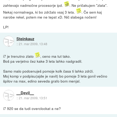
zahtevajo nadmočne procesorje ipd.
. Ne pričakujem "zlata".
Nekaj normalnega, ki bo zdržalo vsaj 3 leta.
. Če sem kaj
narobe rekel, potem me ne tepst xD. Nič slabega nočem!
LP!
Steinkauz
::
21. mar 2009, 13:48
i7 je trenutno zlato
, ceno ma tut tako.
Boš pa verjetno čez kake 3 leta lahko nadgradil.
Samo malo podcenuješ pomoje kolk časa ti lahko zdrži.
Moj komp v podpisu(ajde je navit) bo pomoje 3 leta gonil večino
špilov na max, edino seveda grafo bom menjal.
__Devil__
::
21. mar 2009, 13:51
i7 920 se da tudi overclockat a ne?