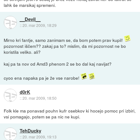
lahk še marsikaj spremeni.
__Devil__
::
20. mar 2009, 18:29
Mirno kri fantje, samo zanimam se, da bom potem prav kupil!
pozornost iščem?? zakaj pa to? mislim, da mi pozornost ne bo
koristila veliko. ali?
kaj pa ta nov od Amd3 phenom 2 se bo dal kaj navijat?
cyoo ena napaka pa je že vse narobe!
d0rK
::
20. mar 2009, 18:50
Folk kle ma ponavad pouhn kufr osebkov ki hocejo pomoc pri izbiri,
vsi pomagajo, potem se pa nic ne kupi.
TehDucky
::
20. mar 2009, 19:13