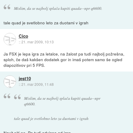
Mislim, da se najbolj splača kupiti quada--npr q6600.
tale quad je svetlobno leto za duotami v igrah
Cico
::
21. mar 2009, 10:13
Ja FSX je lepa igra za letalce, na žalost pa tudi najbolj požrešna,
sploh, če daš kakšen dodatek gor in imaš potem samo še ogled
diapozitivov pri 5 FPS.
jest10
::
21. mar 2009, 11:48
Mislim, da se najbolj splača kupiti quada--npr
q6600.
tale quad je svetlobno leto za duotami v igrah
Navit niti ne. Pa tudi odvisno od igre.