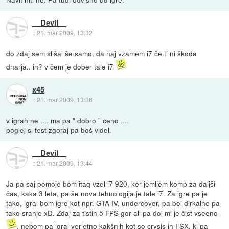
__Devil__
::
21. mar 2009, 13:32
do zdaj sem slišal še samo, da naj vzamem i7 če ti ni škoda
dnarja.. in? v čem je dober tale i7
x45
::
21. mar 2009, 13:36
v igrah ne .... ma pa " dobro " ceno ....
poglej si test zgoraj pa boš videl.
__Devil__
::
21. mar 2009, 13:44
Ja pa saj pomoje bom itaq vzel i7 920, ker jemljem komp za daljši
čas, kaka 3 leta, pa še nova tehnologija je tale i7. Za igre pa je
tako, igral bom igre kot npr. GTA IV, undercover, pa bol dirkalne pa
tako sranje xD. Zdaj za tistih 5 FPS gor ali pa dol mi je čist vseeno
, nebom pa igral verjetno kakšnih kot so crysis in FSX, ki pa