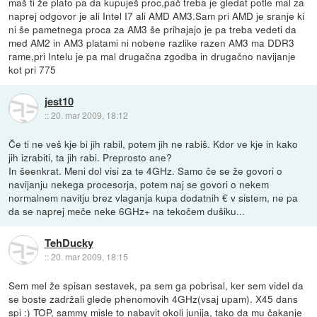
maš ti že plato pa da kupuješ proc,pač treba je gledat potle mal za
naprej odgovor je ali Intel I7 ali AMD AM3.Sam pri AMD je sranje ki
ni še pametnega proca za AM3 še prihajajo je pa treba vedeti da
med AM2 in AM3 platami ni nobene razlike razen AM3 ma DDR3
rame,pri Intelu je pa mal drugačna zgodba in drugačno navijanje
kot pri 775
jest10
::
20. mar 2009, 18:12
Če ti ne veš kje bi jih rabil, potem jih ne rabiš. Kdor ve kje in kako
jih izrabiti, ta jih rabi. Preprosto ane?
In šeenkrat. Meni dol visi za te 4GHz. Samo če se že govori o
navijanju nekega procesorja, potem naj se govori o nekem
normalnem navitju brez vlaganja kupa dodatnih € v sistem, ne pa
da se naprej meče neke 6GHz+ na tekočem dušiku...
TehDucky
::
20. mar 2009, 18:15
Sem mel že spisan sestavek, pa sem ga pobrisal, ker sem videl da
se boste zadržali glede phenomovih 4GHz(vsaj upam). X45 dans
spi :) TOP, sammy misle to nabavit okoli junija, tako da mu čakanje