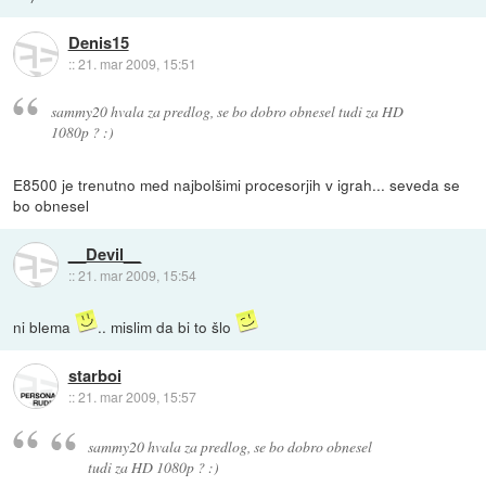
Denis15
::
21. mar 2009, 15:51
sammy20 hvala za predlog, se bo dobro obnesel tudi za HD
1080p ? :)
E8500 je trenutno med najbolšimi procesorjih v igrah... seveda se
bo obnesel
__Devil__
::
21. mar 2009, 15:54
ni blema
.. mislim da bi to šlo
starboi
::
21. mar 2009, 15:57
sammy20 hvala za predlog, se bo dobro obnesel
tudi za HD 1080p ? :)