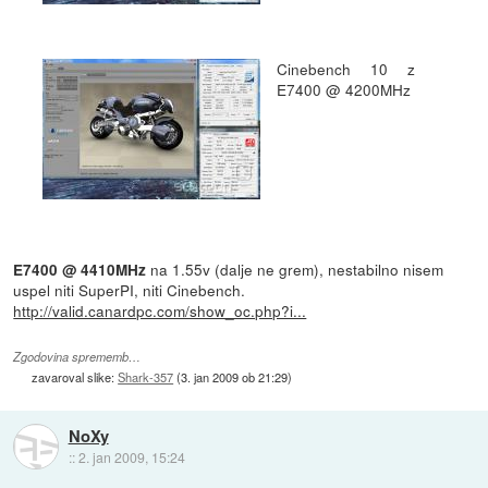
Cinebench 10 z
E7400 @ 4200MHz
na 1.55v (dalje ne grem), nestabilno nisem
E7400 @ 4410MHz
uspel niti SuperPI, niti Cinebench.
http://valid.canardpc.com/show_oc.php?i...
Zgodovina sprememb…
zavaroval slike:
Shark-357
(
3. jan 2009 ob 21:29
)
NoXy
::
2. jan 2009, 15:24