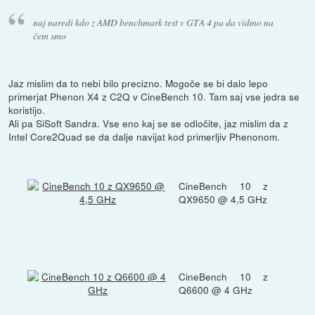
naj naredi kdo z AMD benchmark test v GTA 4 pa da vidmo na
čem smo
Jaz mislim da to nebi bilo precizno. Mogoče se bi dalo lepo
primerjat Phenon X4 z C2Q v CineBench 10. Tam saj vse jedra se
koristijo.
Ali pa SiSoft Sandra. Vse eno kaj se se odločite, jaz mislim da z
Intel Core2Quad se da dalje navijat kod primerljiv Phenonom.
CineBench 10 z
QX9650 @ 4,5 GHz
CineBench 10 z
Q6600 @ 4 GHz