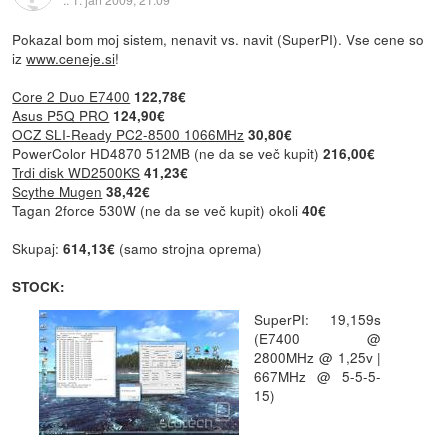
Pokazal bom moj sistem, nenavit vs. navit (SuperPI). Vse cene so
iz
www.ceneje.si
!
Core 2 Duo E7400
122,78€
Asus P5Q PRO
124,90€
OCZ SLI-Ready PC2-8500 1066MHz
30,80€
PowerColor HD4870 512MB (ne da se več kupit)
216,00€
Trdi disk WD2500KS
41,23€
Scythe Mugen
38,42€
Tagan 2force 530W (ne da se več kupit) okoli
40€
Skupaj:
(samo strojna oprema)
614,13€
STOCK:
SuperPI: 19,159s
(E7400 @
2800MHz @ 1,25v |
667MHz @ 5-5-5-
15)