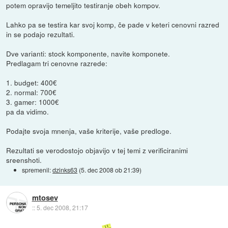
potem opravijo temeljito testiranje obeh kompov.
Lahko pa se testira kar svoj komp, če pade v keteri cenovni razred
in se podajo rezultati.
Dve varianti: stock komponente, navite komponete.
Predlagam tri cenovne razrede:
1. budget: 400€
2. normal: 700€
3. gamer: 1000€
pa da vidimo.
Podajte svoja mnenja, vaše kriterije, vaše predloge.
Rezultati se verodostojo objavijo v tej temi z verificiranimi
sreenshoti.
spremenil:
dzinks63
(
5. dec 2008 ob 21:39
)
mtosev
::
5. dec 2008, 21:17