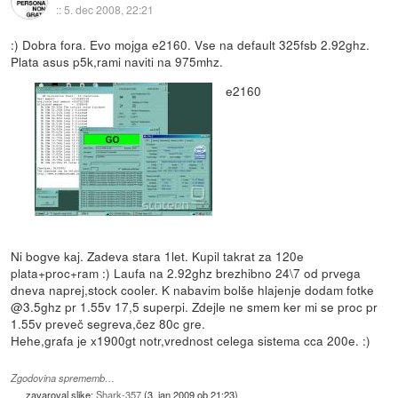
::
5. dec 2008, 22:21
:) Dobra fora. Evo mojga e2160. Vse na default 325fsb 2.92ghz.
Plata asus p5k,rami naviti na 975mhz.
e2160
Ni bogve kaj. Zadeva stara 1let. Kupil takrat za 120e
plata+proc+ram :) Laufa na 2.92ghz brezhibno 24\7 od prvega
dneva naprej,stock cooler. K nabavim bolše hlajenje dodam fotke
@3.5ghz pr 1.55v 17,5 superpi. Zdejle ne smem ker mi se proc pr
1.55v preveč segreva,čez 80c gre.
Hehe,grafa je x1900gt notr,vrednost celega sistema cca 200e. :)
Zgodovina sprememb…
zavaroval slike:
Shark-357
(
3. jan 2009 ob 21:23
)