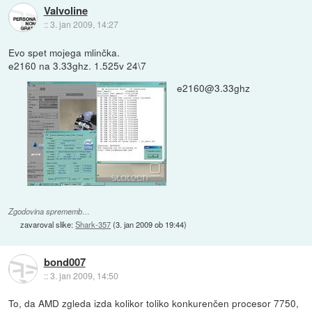
Valvoline
::
3. jan 2009, 14:27
Evo spet mojega mlinčka.
e2160 na 3.33ghz. 1.525v 24\7
e2160@3.33ghz
Zgodovina sprememb…
zavaroval slike:
Shark-357
(
3. jan 2009 ob 19:44
)
bond007
::
3. jan 2009, 14:50
To, da AMD zgleda izda kolikor toliko konkurenčen procesor 7750,