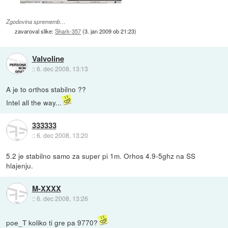
Zgodovina sprememb…
zavaroval slike:
Shark-357
(
3. jan 2009 ob 21:23
)
Valvoline
::
6. dec 2008, 13:13
A je to orthos stabilno ??
Intel all the way...
333333
::
6. dec 2008, 13:20
5.2 je stabilno samo za super pi 1m. Orhos 4.9-5ghz na SS
hlajenju.
M-XXXX
::
6. dec 2008, 13:26
poe_T koliko ti gre pa 9770?