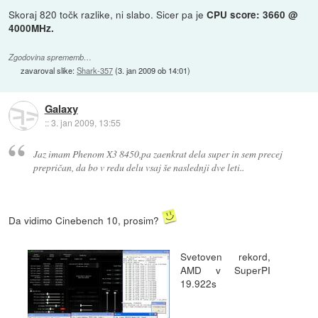
Skoraj 820 točk razlike, ni slabo. Sicer pa je
CPU score: 3660 @
4000MHz.
Zgodovina sprememb…
zavaroval slike:
Shark-357
(
3. jan 2009 ob 14:01
)
Galaxy
::
3. jan 2009, 13:55
Jaz imam Phenom X3 8450,pa zaenkrat dela super in sem precej
prepričan, da bo v redu delu vsaj še naslednji dve leti..
Da vidimo Cinebench 10, prosim?
Svetoven rekord,
AMD v SuperPI
19.922s