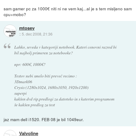
sam gamer pc za 1000€ niti ni ne vem kaj...al je s tem misljeno sam
cpu+mobo?
mtosev
::
5. dec 2008, 21:36
Lahko, seveda v kategoriji notebook. Kateri cenovni razred bi
bil najbolj primeren za notebooke?
npr: 600€, 1000€?
Testov nebi smelo biti preveč recimo :
3Dmark06
Crysis (1280x1024, 1680x1050, 1920x1200)
superpi
kakšen dvd rip,predlogi za datoteko in s katerim programom
še kakšen predlog za test
jaz mam dell i1520. FEB 08 je bil 1049eur.
Valvoline