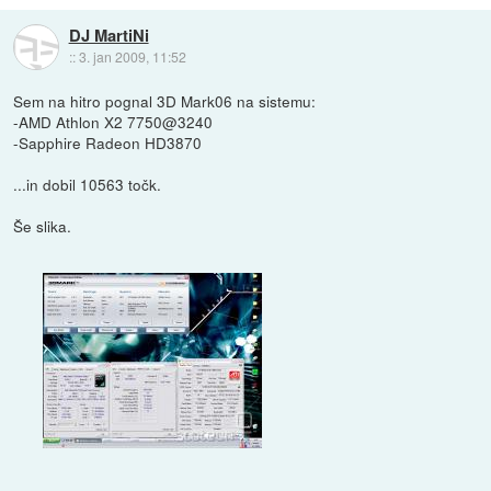
DJ MartiNi
::
3. jan 2009, 11:52
Sem na hitro pognal 3D Mark06 na sistemu:
-AMD Athlon X2 7750@3240
-Sapphire Radeon HD3870
...in dobil 10563 točk.
Še slika.