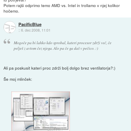
Potem rajši odprimo temo AMD vs. Intel in trollamo v njej kolikor
hočemo.
PacificBlue
::
6. dec 2008, 11:01
Mogoče pa bi lahko kdo sprobal, kateri procesor zdrži več, če
pelješ z avtom čez njega. Alo pa če ga daš v pečico. :)
Ali pa poskusit kateri proc zdrži bolj dolgo brez ventilatorja?:)
Še moj mlinček: