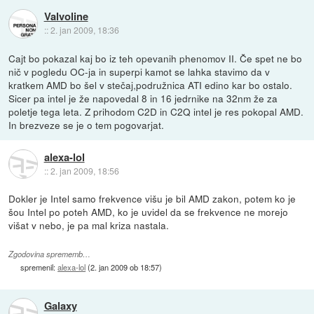
Valvoline
::
2. jan 2009, 18:36
Cajt bo pokazal kaj bo iz teh opevanih phenomov II. Če spet ne bo
nič v pogledu OC-ja in superpi kamot se lahka stavimo da v
kratkem AMD bo šel v stečaj,podružnica ATI edino kar bo ostalo.
Sicer pa intel je že napovedal 8 in 16 jedrnike na 32nm že za
poletje tega leta. Z prihodom C2D in C2Q intel je res pokopal AMD.
In brezveze se je o tem pogovarjat.
alexa-lol
::
2. jan 2009, 18:56
Dokler je Intel samo frekvence višu je bil AMD zakon, potem ko je
šou Intel po poteh AMD, ko je uvidel da se frekvence ne morejo
višat v nebo, je pa mal kriza nastala.
Zgodovina sprememb…
spremenil:
alexa-lol
(
2. jan 2009 ob 18:57
)
Galaxy