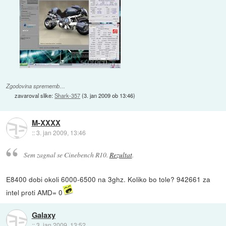
Zgodovina sprememb…
zavaroval slike:
Shark-357
(
3. jan 2009 ob 13:46
)
M-XXXX
::
3. jan 2009, 13:46
Sem zagnal se Cinebench R10.
Rezultat
.
E8400 dobi okoli 6000-6500 na 3ghz. Koliko bo tole? 942661 za
intel proti AMD= 0
Galaxy
::
3. jan 2009, 13:52