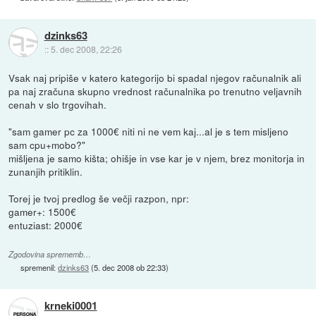
dzinks63
::
5. dec 2008, 22:26
Vsak naj pripiše v katero kategorijo bi spadal njegov računalnik ali
pa naj zračuna skupno vrednost računalnika po trenutno veljavnih
cenah v slo trgovihah.
"sam gamer pc za 1000€ niti ni ne vem kaj...al je s tem misljeno
sam cpu+mobo?"
mišljena je samo kišta; ohišje in vse kar je v njem, brez monitorja in
zunanjih pritiklin.
Torej je tvoj predlog še večji razpon, npr:
gamer+: 1500€
entuziast: 2000€
Zgodovina sprememb…
spremenil:
dzinks63
(
5. dec 2008 ob 22:33
)
krneki0001