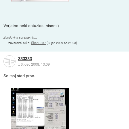
Verjetno neki entuziast nisem:)
Zgodovina sprememb…
zavaroval slike:
Shark-357
(
3. jan 2009 ob 21:23
)
333333
::
6. dec 2008, 13:09
Še moj stari proc.