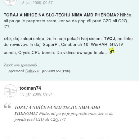
::
3. jan 2009, 00:57
Nihče,
TORAJ A NIHČE NA SLO-TECHU NIMA AMD PHENOMA?
ali pa ga je preprosto sram, ker ve da popuši pred C2D ali C2Q,
i7?
x45, daj zalepi enkrat že in nam pokaži tvoj sistem,
, ne linke
TVOJ
do rewievov. In daj, SuperPI, Cinebench 10, WinRAR, GTA IV
bench, Crysis CPU bench. Da vidimo ownage Intela..
Zgodovina sprememb…
spremenil:
Galaxy
(
3. jan 2009 ob 01:56
)
todman74
::
3. jan 2009, 09:54
TORAJ A NIHČE NA SLO-TECHU NIMA AMD
PHENOMA?
Nihče, ali pa ga je preprosto sram, ker ve da
popuši pred C2D ali C2Q, i7?