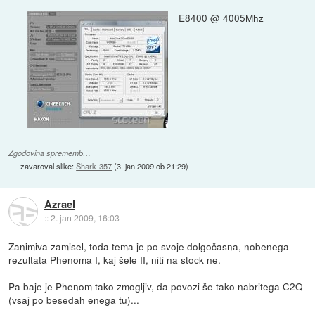
E8400 @ 4005Mhz
Zgodovina sprememb…
zavaroval slike:
Shark-357
(
3. jan 2009 ob 21:29
)
Azrael
::
2. jan 2009, 16:03
Zanimiva zamisel, toda tema je po svoje dolgočasna, nobenega
rezultata Phenoma I, kaj šele II, niti na stock ne.
Pa baje je Phenom tako zmogljiv, da povozi še tako nabritega C2Q
(vsaj po besedah enega tu)...