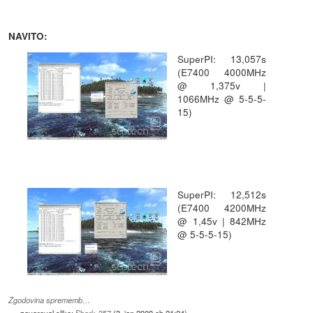
NAVITO:
SuperPI: 13,057s
(E7400 4000MHz
@ 1,375v |
1066MHz @ 5-5-5-
15)
SuperPI: 12,512s
(E7400 4200MHz
@ 1,45v | 842MHz
@ 5-5-5-15)
Zgodovina sprememb…