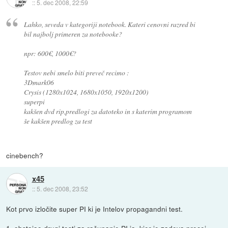
::
5. dec 2008, 22:59
Lahko, seveda v kategoriji notebook. Kateri cenovni razred bi
bil najbolj primeren za notebooke?
npr: 600€, 1000€?
Testov nebi smelo biti preveč recimo :
3Dmark06
Crysis (1280x1024, 1680x1050, 1920x1200)
superpi
kakšen dvd rip,predlogi za datoteko in s katerim programom
še kakšen predlog za test
cinebench?
x45
::
5. dec 2008, 23:52
Kot prvo izločite super PI ki je Intelov propagandni test.