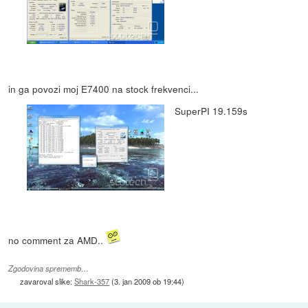
in ga povozi moj E7400 na stock frekvenci...
SuperPI 19.159s
no comment za AMD..
Zgodovina sprememb…
zavaroval slike:
Shark-357
(
3. jan 2009 ob 19:44
)