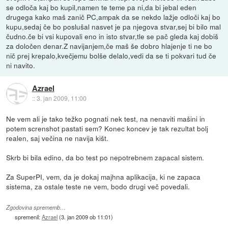
se odloča kaj bo kupil,namen te teme pa ni,da bi jebal eden
drugega kako maš zanič PC,ampak da se nekdo lažje odloči kaj bo
kupu,sedaj če bo poslušal nasvet je pa njegova stvar,sej bi bilo mal
čudno.če bi vsi kupovali eno in isto stvar,tle se pač gleda kaj dobiš
za določen denar.Z navijanjem,če maš še dobro hlajenje ti ne bo
nič prej krepalo,kvečjemu bolše delalo,vedi da se ti pokvari tud če
ni navito.
Azrael
::
3. jan 2009, 11:00
Ne vem ali je tako težko pognati nek test, na nenaviti mašini in
potem screnshot pastati sem? Konec koncev je tak rezultat bolj
realen, saj večina ne navija kišt.
Skrb bi bila edino, da bo test po nepotrebnem zapacal sistem.
Za SuperPI, vem, da je dokaj majhna aplikacija, ki ne zapaca
sistema, za ostale teste ne vem, bodo drugi več povedali.
Zgodovina sprememb…
spremenil:
Azrael
(
3. jan 2009 ob 11:01
)