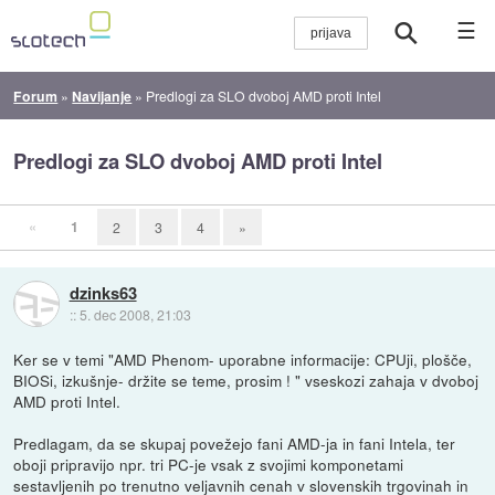
☰
Forum
»
Navijanje
»
Predlogi za SLO dvoboj AMD proti Intel
Predlogi za SLO dvoboj AMD proti Intel
«
1
2
3
4
»
dzinks63
::
5. dec 2008, 21:03
Ker se v temi "AMD Phenom- uporabne informacije: CPUji, plošče,
BIOSi, izkušnje- držite se teme, prosim ! " vseskozi zahaja v dvoboj
AMD proti Intel.
Predlagam, da se skupaj povežejo fani AMD-ja in fani Intela, ter
oboji pripravijo npr. tri PC-je vsak z svojimi komponetami
sestavljenih po trenutno veljavnih cenah v slovenskih trgovinah in