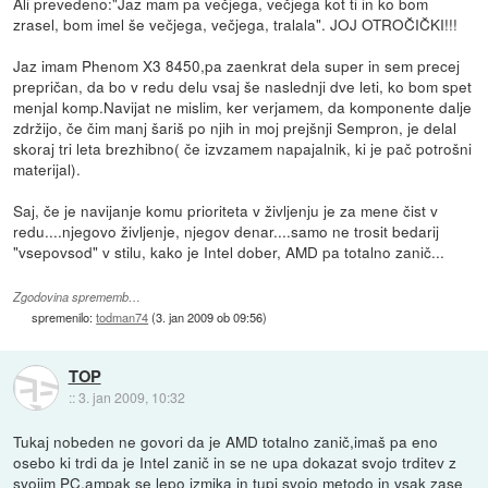
Ali prevedeno:"Jaz mam pa večjega, večjega kot ti in ko bom
zrasel, bom imel še večjega, večjega, tralala". JOJ OTROČIČKI!!!
Jaz imam Phenom X3 8450,pa zaenkrat dela super in sem precej
prepričan, da bo v redu delu vsaj še naslednji dve leti, ko bom spet
menjal komp.Navijat ne mislim, ker verjamem, da komponente dalje
zdržijo, če čim manj šariš po njih in moj prejšnji Sempron, je delal
skoraj tri leta brezhibno( če izvzamem napajalnik, ki je pač potrošni
materijal).
Saj, če je navijanje komu prioriteta v življenju je za mene čist v
redu....njegovo življenje, njegov denar....samo ne trosit bedarij
"vsepovsod" v stilu, kako je Intel dober, AMD pa totalno zanič...
Zgodovina sprememb…
spremenilo:
todman74
(
3. jan 2009 ob 09:56
)
TOP
::
3. jan 2009, 10:32
Tukaj nobeden ne govori da je AMD totalno zanič,imaš pa eno
osebo ki trdi da je Intel zanič in se ne upa dokazat svojo trditev z
svojim PC,ampak se lepo izmika in tupi svojo metodo in vsak zase