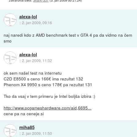
zavaroval slike:
Shark-357
(
3. jan 2009 ob 21:24
)
alexa-lol
::
2. jan 2009, 09:16
naj naredi kdo z AMD benchmark test v GTA 4 pa da vidmo na čem
smo
alexa-lol
::
2. jan 2009, 11:32
ok sem našel test na internetu
C2D E8500 s ceno 166€ ima rezultat 132
Phenom X4 9950 s ceno 178€ pa rezultat 131
Tko da vsaj v tem primeru je Intel boljša izbira :)
http://www.pcgameshardware.com/aid,6695...
cene pa na ceneje.si
miha85
::
2. jan 2009, 11:50