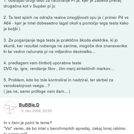
1. obstajao drugi testi za računanje PI ja, kjer je zadeva precej
drugačna kot v Supšer pi ju
2. Ta test sploh ne odraža realne zmogljivosti cpu ja ( primer P4 vs
A64 - kjer je Intel dobesedno lagal okoli s pomočjo tega testa kako
ja boljši )
3. Za poganjanje tega testa je praktično škoda elektrike, ki jo
skuriš, ker rezultat nobenga ne zanima, mogoče dva znansvenika
ki še vedno računata pi na miljardno decimalko...
4. predlagam vam čimbolj uporabne teste
DVD rip, igre, rendanje filov , čim manj sintetičnih markov....
5. Problem, kdo bo tole kontroliral in nadziral, ter skrbel za
verodostojnost vsega...?
( jas ne, samo prdloge vam dam... )
BuBBle.D
::
5. dec 2008, 23:53
In v čem je point te teme?
"Vsi" vemo, da bo intel v benchmarkih spredaj, zakaj torej rabimo
to potrjevat?