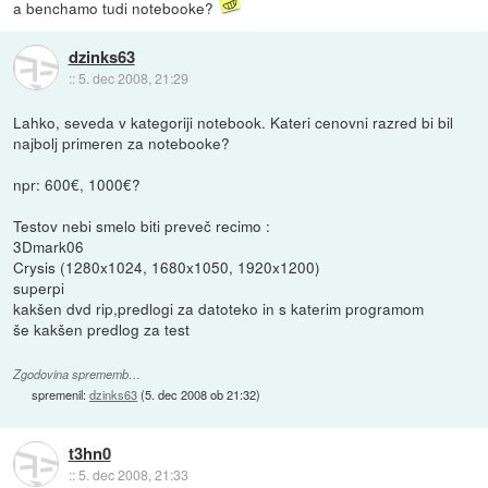
a benchamo tudi notebooke?
dzinks63
::
5. dec 2008, 21:29
Lahko, seveda v kategoriji notebook. Kateri cenovni razred bi bil
najbolj primeren za notebooke?
npr: 600€, 1000€?
Testov nebi smelo biti preveč recimo :
3Dmark06
Crysis (1280x1024, 1680x1050, 1920x1200)
superpi
kakšen dvd rip,predlogi za datoteko in s katerim programom
še kakšen predlog za test
Zgodovina sprememb…
spremenil:
dzinks63
(
5. dec 2008 ob 21:32
)
t3hn0
::
5. dec 2008, 21:33