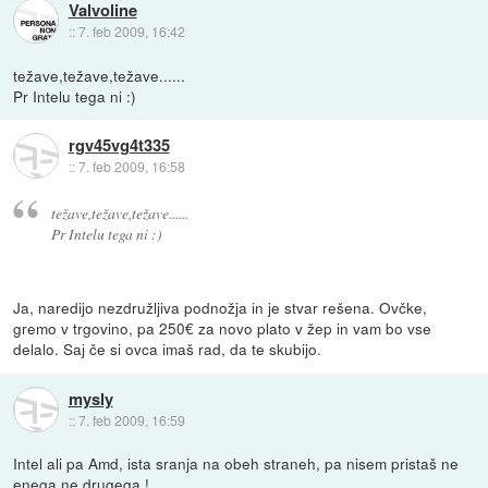
Valvoline
::
7. feb 2009, 16:42
težave,težave,težave......
Pr Intelu tega ni :)
rgv45vg4t335
::
7. feb 2009, 16:58
težave,težave,težave......
Pr Intelu tega ni :)
Ja, naredijo nezdružljiva podnožja in je stvar rešena. Ovčke,
gremo v trgovino, pa 250€ za novo plato v žep in vam bo vse
delalo. Saj če si ovca imaš rad, da te skubijo.
mysly
::
7. feb 2009, 16:59
Intel ali pa Amd, ista sranja na obeh straneh, pa nisem pristaš ne
enega ne drugega !