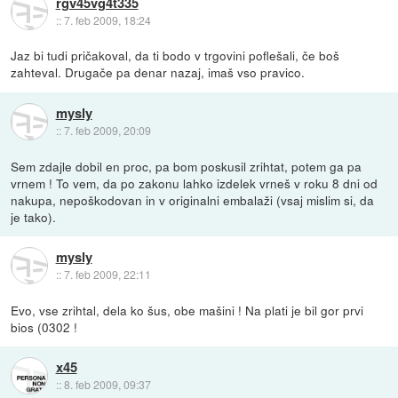
rgv45vg4t335
::
7. feb 2009, 18:24
Jaz bi tudi pričakoval, da ti bodo v trgovini poflešali, če boš
zahteval. Drugače pa denar nazaj, imaš vso pravico.
mysly
::
7. feb 2009, 20:09
Sem zdajle dobil en proc, pa bom poskusil zrihtat, potem ga pa
vrnem ! To vem, da po zakonu lahko izdelek vrneš v roku 8 dni od
nakupa, nepoškodovan in v originalni embalaži (vsaj mislim si, da
je tako).
mysly
::
7. feb 2009, 22:11
Evo, vse zrihtal, dela ko šus, obe mašini ! Na plati je bil gor prvi
bios (0302 !
x45
::
8. feb 2009, 09:37