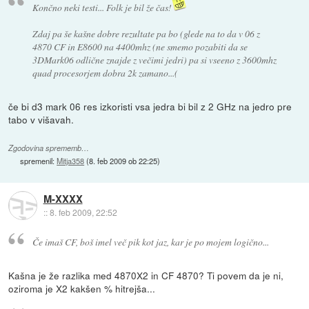
Končno neki testi... Folk je bil že čas!
Zdaj pa še kašne dobre rezultate pa bo (glede na to da v 06 z
4870 CF in E8600 na 4400mhz (ne smemo pozabiti da se
3DMark06 odlične znajde z večimi jedri) pa si vseeno z 3600mhz
quad procesorjem dobra 2k zamano...(
če bi d3 mark 06 res izkoristi vsa jedra bi bil z 2 GHz na jedro pre
tabo v višavah.
Zgodovina sprememb…
spremenil:
Mitja358
(
8. feb 2009 ob 22:25
)
M-XXXX
::
8. feb 2009, 22:52
Če imaš CF, boš imel več pik kot jaz, kar je po mojem logično...
Kašna je že razlika med 4870X2 in CF 4870? Ti povem da je ni,
oziroma je X2 kakšen % hitrejša...