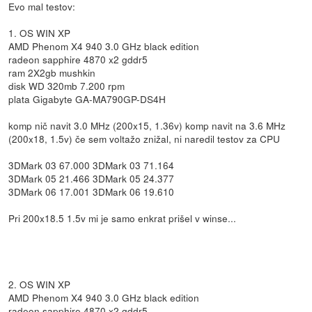
Evo mal testov:
1. OS WIN XP
AMD Phenom X4 940 3.0 GHz black edition
radeon sapphire 4870 x2 gddr5
ram 2X2gb mushkin
disk WD 320mb 7.200 rpm
plata Gigabyte GA-MA790GP-DS4H
komp nič navit 3.0 MHz (200x15, 1.36v) komp navit na 3.6 MHz
(200x18, 1.5v) če sem voltažo znižal, ni naredil testov za CPU
3DMark 03 67.000 3DMark 03 71.164
3DMark 05 21.466 3DMark 05 24.377
3DMark 06 17.001 3DMark 06 19.610
Pri 200x18.5 1.5v mi je samo enkrat prišel v winse...
2. OS WIN XP
AMD Phenom X4 940 3.0 GHz black edition
radeon sapphire 4870 x2 gddr5