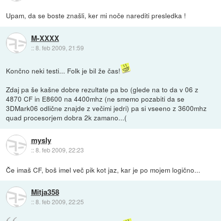
Upam, da se boste znašli, ker mi noče narediti presledka !
M-XXXX
::
8. feb 2009, 21:59
Končno neki testi... Folk je bil že čas!
Zdaj pa še kašne dobre rezultate pa bo (glede na to da v 06 z
4870 CF in E8600 na 4400mhz (ne smemo pozabiti da se
3DMark06 odlične znajde z večimi jedri) pa si vseeno z 3600mhz
quad procesorjem dobra 2k zamano...(
mysly
::
8. feb 2009, 22:23
Če imaš CF, boš imel več pik kot jaz, kar je po mojem logično...
Mitja358
::
8. feb 2009, 22:25