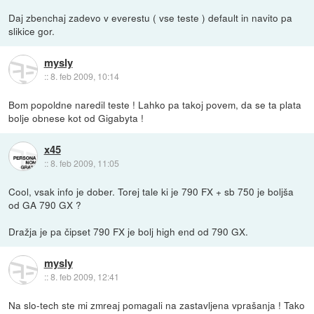
Daj zbenchaj zadevo v everestu ( vse teste ) default in navito pa
slikice gor.
mysly
::
8. feb 2009, 10:14
Bom popoldne naredil teste ! Lahko pa takoj povem, da se ta plata
bolje obnese kot od Gigabyta !
x45
::
8. feb 2009, 11:05
Cool, vsak info je dober. Torej tale ki je 790 FX + sb 750 je boljša
od GA 790 GX ?
Dražja je pa čipset 790 FX je bolj high end od 790 GX.
mysly
::
8. feb 2009, 12:41
Na slo-tech ste mi zmreaj pomagali na zastavljena vprašanja ! Tako