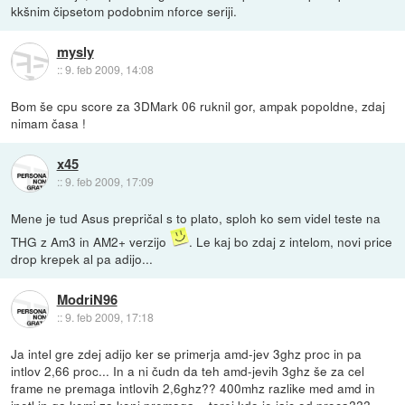
kkšnim čipsetom podobnim nforce seriji.
mysly
::
9. feb 2009, 14:08
Bom še cpu score za 3DMark 06 ruknil gor, ampak popoldne, zdaj
nimam časa !
x45
::
9. feb 2009, 17:09
Mene je tud Asus prepričal s to plato, sploh ko sem videl teste na
THG z Am3 in AM2+ verzijo
. Le kaj bo zdaj z intelom, novi price
drop krepek al pa adijo...
ModriN96
::
9. feb 2009, 17:18
Ja intel gre zdej adijo ker se primerja amd-jev 3ghz proc in pa
intlov 2,66 proc... In a ni čudn da teh amd-jevih 3ghz še za cel
frame ne premaga intlovih 2,6ghz?? 400mhz razlike med amd in