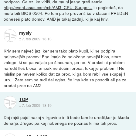
podporo. Če oz. ko vidiš, da mu ni jasno greš semle
http://event.asus.com/mb/AM3_CPU_Suppor...
in pogledaš, da
mora biti BIOS 0504. Po tem pa to preveriš še v štacuni PREDEN
odneseš plato domov. AMD je tukaj zadnji, ki je kaj kriv.
mysly
::
7. feb 2009, 18:13
Kriv sem največ jaz, ker sem tako plato kupil, ki ne podpira
najnovejših procov! Ene imajo že naložene novejši bios, stare
zaloge, ki se pa valjajo po štacunah, pa ne. V praksi ni problem
naredit fleš biosa, ampak ne dobim proca, tukaj je problem ! Ne
mislim pa nevem koliko dat za proc, ki ga bom rabil vse skupaj 1
uro... Zato sem pa tudi dal oglas, če ima kdo za posodit ali pa za
prodat proc na AM2
TOP
::
7. feb 2009, 18:19
Daj rajši pojdi nazaj v trgovino in ti bodo tam to uredil,ker je škoda
denarja.Drugač pa kaj nobenega ne poznaš ki ma tak proc.