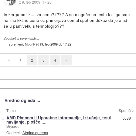
::
9. feb 2009, 17:20
In kerga boli k.... za cene????? A so mogoče na testu k si ga sam
nalimu kkšne cene oz primerjava cen al spet en dokaz da je amd
še u pantiveku s tehnologijo???
Zgodovina sprememb…
spremenil:
ModriN96
(
9. feb 2009 ob 17:22
)
«
1
2
3
4
»
Vredno ogleda ...
Tema
Sporočila
»
AMD Phenom II Uporabne informacije, izkušnje, testi,
5088
navijanje, plošče .....
Mitja358
Oddelek:
Strojna oprema