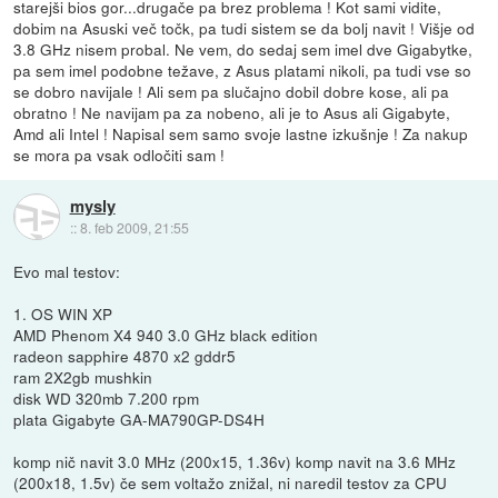
starejši bios gor...drugače pa brez problema ! Kot sami vidite,
dobim na Asuski več točk, pa tudi sistem se da bolj navit ! Višje od
3.8 GHz nisem probal. Ne vem, do sedaj sem imel dve Gigabytke,
pa sem imel podobne težave, z Asus platami nikoli, pa tudi vse so
se dobro navijale ! Ali sem pa slučajno dobil dobre kose, ali pa
obratno ! Ne navijam pa za nobeno, ali je to Asus ali Gigabyte,
Amd ali Intel ! Napisal sem samo svoje lastne izkušnje ! Za nakup
se mora pa vsak odločiti sam !
mysly
::
8. feb 2009, 21:55
Evo mal testov:
1. OS WIN XP
AMD Phenom X4 940 3.0 GHz black edition
radeon sapphire 4870 x2 gddr5
ram 2X2gb mushkin
disk WD 320mb 7.200 rpm
plata Gigabyte GA-MA790GP-DS4H
komp nič navit 3.0 MHz (200x15, 1.36v) komp navit na 3.6 MHz
(200x18, 1.5v) če sem voltažo znižal, ni naredil testov za CPU