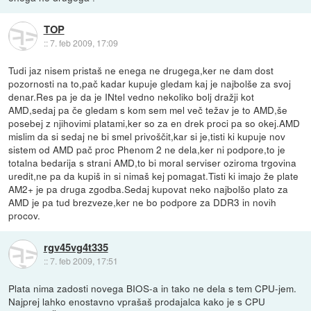
TOP
::
7. feb 2009, 17:09
Tudi jaz nisem pristaš ne enega ne drugega,ker ne dam dost
pozornosti na to,pač kadar kupuje gledam kaj je najbolše za svoj
denar.Res pa je da je INtel vedno nekoliko bolj dražji kot
AMD,sedaj pa če gledam s kom sem mel več težav je to AMD,še
posebej z njihovimi platami,ker so za en drek proci pa so okej.AMD
mislim da si sedaj ne bi smel privoščit,kar si je,tisti ki kupuje nov
sistem od AMD pač proc Phenom 2 ne dela,ker ni podpore,to je
totalna bedarija s strani AMD,to bi moral serviser oziroma trgovina
uredit,ne pa da kupiš in si nimaš kej pomagat.Tisti ki imajo že plate
AM2+ je pa druga zgodba.Sedaj kupovat neko najbolšo plato za
AMD je pa tud brezveze,ker ne bo podpore za DDR3 in novih
procov.
rgv45vg4t335
::
7. feb 2009, 17:51
Plata nima zadosti novega BIOS-a in tako ne dela s tem CPU-jem.
Najprej lahko enostavno vprašaš prodajalca kako je s CPU