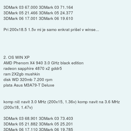
3DMark 03 67.000 3DMark 03 71.164
3DMark 05 21.466 3DMark 05 24.377
3DMark 06 17.001 3DMark 06 19.610
Pri 200x18.5 1.5v mi je samo enkrat prišel v winse...
2. OS WIN XP
AMD Phenom X4 940 3.0 GHz black edition
radeon sapphire 4870 x2 gddr5
ram 2X2gb mushkin
disk WD 320mb 7.200 rpm
plata Asus M3A79-T Deluxe
komp nič navit 3.0 MHz (200x15, 1.36v) komp navit na 3.6 MHz
(200x18, 1.47v)
3DMark 03 68.901 3DMark 03 73.403
3DMark 05 21.882 3DMark 05 25.201
3DMark 06 17.110 3DMark 06 19.785