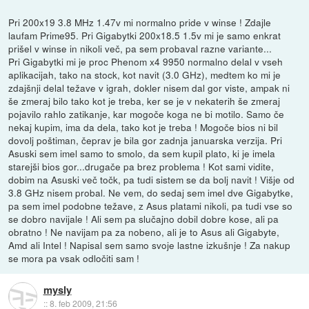
Pri 200x19 3.8 MHz 1.47v mi normalno pride v winse ! Zdajle
laufam Prime95. Pri Gigabytki 200x18.5 1.5v mi je samo enkrat
prišel v winse in nikoli več, pa sem probaval razne variante...
Pri Gigabytki mi je proc Phenom x4 9950 normalno delal v vseh
aplikacijah, tako na stock, kot navit (3.0 GHz), medtem ko mi je
zdajšnji delal težave v igrah, dokler nisem dal gor viste, ampak ni
še zmeraj bilo tako kot je treba, ker se je v nekaterih še zmeraj
pojavilo rahlo zatikanje, kar mogoče koga ne bi motilo. Samo če
nekaj kupim, ima da dela, tako kot je treba ! Mogoče bios ni bil
dovolj poštiman, čeprav je bila gor zadnja januarska verzija. Pri
Asuski sem imel samo to smolo, da sem kupil plato, ki je imela
starejši bios gor...drugače pa brez problema ! Kot sami vidite,
dobim na Asuski več točk, pa tudi sistem se da bolj navit ! Višje od
3.8 GHz nisem probal. Ne vem, do sedaj sem imel dve Gigabytke,
pa sem imel podobne težave, z Asus platami nikoli, pa tudi vse so
se dobro navijale ! Ali sem pa slučajno dobil dobre kose, ali pa
obratno ! Ne navijam pa za nobeno, ali je to Asus ali Gigabyte,
Amd ali Intel ! Napisal sem samo svoje lastne izkušnje ! Za nakup
se mora pa vsak odločiti sam !
mysly
::
8. feb 2009, 21:56