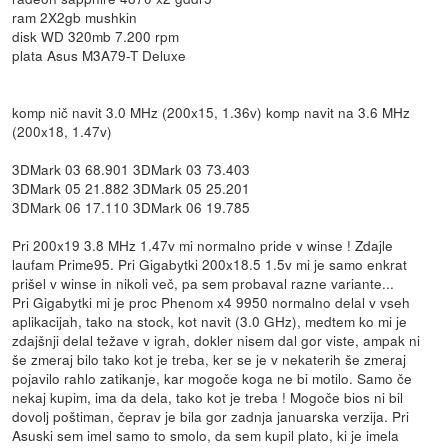
ram 2X2gb mushkin
disk WD 320mb 7.200 rpm
plata Asus M3A79-T Deluxe
komp nič navit 3.0 MHz (200x15, 1.36v) komp navit na 3.6 MHz
(200x18, 1.47v)
3DMark 03 68.901 3DMark 03 73.403
3DMark 05 21.882 3DMark 05 25.201
3DMark 06 17.110 3DMark 06 19.785
Pri 200x19 3.8 MHz 1.47v mi normalno pride v winse ! Zdajle
laufam Prime95. Pri Gigabytki 200x18.5 1.5v mi je samo enkrat
prišel v winse in nikoli več, pa sem probaval razne variante...
Pri Gigabytki mi je proc Phenom x4 9950 normalno delal v vseh
aplikacijah, tako na stock, kot navit (3.0 GHz), medtem ko mi je
zdajšnji delal težave v igrah, dokler nisem dal gor viste, ampak ni
še zmeraj bilo tako kot je treba, ker se je v nekaterih še zmeraj
pojavilo rahlo zatikanje, kar mogoče koga ne bi motilo. Samo če
nekaj kupim, ima da dela, tako kot je treba ! Mogoče bios ni bil
dovolj poštiman, čeprav je bila gor zadnja januarska verzija. Pri
Asuski sem imel samo to smolo, da sem kupil plato, ki je imela