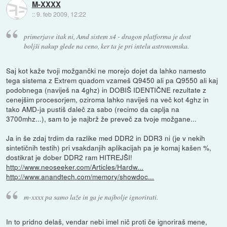
M-XXXX
::
9. feb 2009, 12:22
primerjave itak ni, Amd sistem x4 - dragon platforma je dost
boljši nakup glede na ceno, ker ta je pri intelu astronomska.
Saj kot kaže tvoji možgančki ne morejo dojet da lahko namesto
tega sistema z Extrem quadom vzameš Q9450 ali pa Q9550 ali kaj
podobnega (naviješ na 4ghz) in DOBIŠ IDENTIČNE rezultate z
cenejšim procesorjem, oziroma lahko naviješ na več kot 4ghz in
tako AMD-ja pustiš daleč za sabo (recimo da caplja na
3700mhz...), sam to je najbrž že preveč za tvoje možgane...
Ja in še zdaj trdim da razlike med DDR2 in DDR3 ni (je v nekih
sintetičnih testih) pri vsakdanjih aplikacijah pa je komaj kašen %,
dostikrat je dober DDR2 ram HITREJŠI!
http://www.neoseeker.com/Articles/Hardw...
http://www.anandtech.com/memory/showdoc...
m-xxxx pa samo laže in ga je najbolje ignorirati.
In to pridno delaš, vendar nebi imel nič proti če ignoriraš mene,