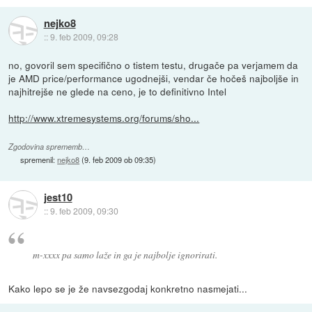
nejko8
::
9. feb 2009, 09:28
no, govoril sem specifično o tistem testu, drugače pa verjamem da
je AMD price/performance ugodnejši, vendar če hočeš najboljše in
najhitrejše ne glede na ceno, je to definitivno Intel
http://www.xtremesystems.org/forums/sho...
Zgodovina sprememb…
spremenil:
nejko8
(
9. feb 2009 ob 09:35
)
jest10
::
9. feb 2009, 09:30
m-xxxx pa samo laže in ga je najbolje ignorirati.
Kako lepo se je že navsezgodaj konkretno nasmejati...