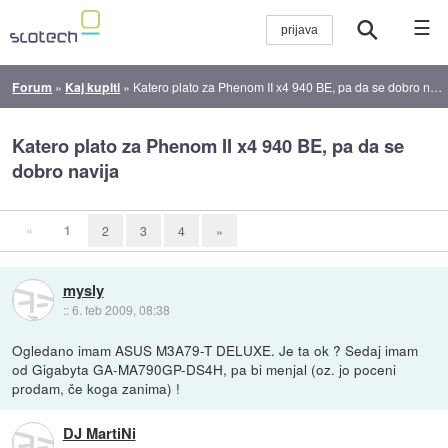
☰
Forum
»
Kaj kupiti
»
Katero plato za Phenom II x4 940 BE, pa da se dobro navija
Katero plato za Phenom II x4 940 BE, pa da se
dobro navija
«
1
2
3
4
»
mysly
::
6. feb 2009, 08:38
Ogledano imam ASUS M3A79-T DELUXE. Je ta ok ? Sedaj imam
od Gigabyta GA-MA790GP-DS4H, pa bi menjal (oz. jo poceni
prodam, če koga zanima) !
DJ MartiNi