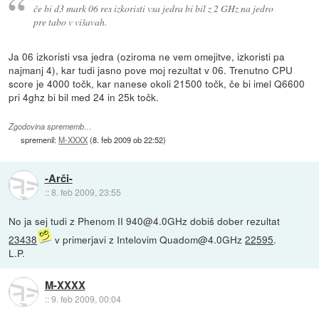
če bi d3 mark 06 res izkoristi vsa jedra bi bil z 2 GHz na jedro
pre tabo v višavah.
Ja 06 izkoristi vsa jedra (oziroma ne vem omejitve, izkoristi pa
najmanj 4), kar tudi jasno pove moj rezultat v 06. Trenutno CPU
score je 4000 točk, kar nanese okoli 21500 točk, če bi imel Q6600
pri 4ghz bi bil med 24 in 25k točk.
Zgodovina sprememb…
spremenil:
M-XXXX
(
8. feb 2009 ob 22:52
)
-Arči-
::
8. feb 2009, 23:55
No ja sej tudi z Phenom II 940@4.0GHz dobiš dober rezultat
23438
v primerjavi z Intelovim Quadom@4.0GHz
22595
.
L.P.
M-XXXX
::
9. feb 2009, 00:04