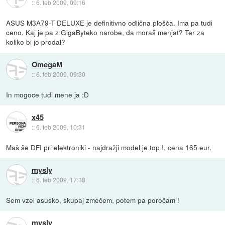
::
6. feb 2009, 09:16
ASUS M3A79-T DELUXE je definitivno odlična plošča. Ima pa tudi
ceno. Kaj je pa z GigaByteko narobe, da moraš menjat? Ter za
koliko bi jo prodal?
OmegaM
::
6. feb 2009, 09:30
In mogoce tudi mene ja :D
x45
::
6. feb 2009, 10:31
Maš še DFI pri elektroniki - najdražji model je top !, cena 165 eur.
mysly
::
6. feb 2009, 17:38
Sem vzel asusko, skupaj zmečem, potem pa poročam !
mysly