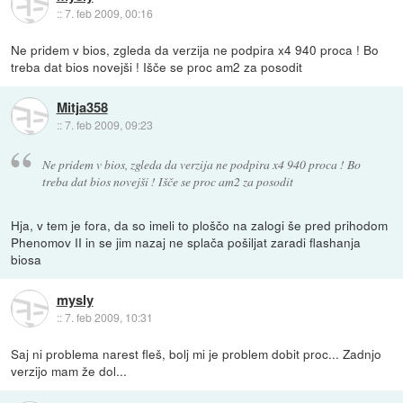
::
7. feb 2009, 00:16
Ne pridem v bios, zgleda da verzija ne podpira x4 940 proca ! Bo
treba dat bios novejši ! Išče se proc am2 za posodit
Mitja358
::
7. feb 2009, 09:23
Ne pridem v bios, zgleda da verzija ne podpira x4 940 proca ! Bo
treba dat bios novejši ! Išče se proc am2 za posodit
Hja, v tem je fora, da so imeli to ploščo na zalogi še pred prihodom
Phenomov II in se jim nazaj ne splača pošiljat zaradi flashanja
biosa
mysly
::
7. feb 2009, 10:31
Saj ni problema narest fleš, bolj mi je problem dobit proc... Zadnjo
verzijo mam že dol...