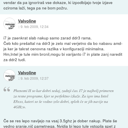
vendar da pa ignoriraš vse dokaze, ki izpodbijajo tvoje izjave
oziroma laži, tega pa ne bom požru.
Valvoline
::
9. feb 2009, 12:34
i7 je zaenkrat slab nakup samo zarad ddr3 rama.
Čeb kdo prešaltal na ddr3 je zelo mal verjetno da bo nabavu amd-
ja ker je takrat cenovna razlika v konfiguraciji minimalna.
Hm,Intel je tule mim brcnil,mogu bi varijanto i7 in plate zanj naredit
za ddr2 tudi.
Valvoline
::
9. feb 2009, 12:37
Phenomi II so kar dobri sedaj, zadnji čas. I7 je najbolj primeren
za resne programe, kjer se perfektno izkaže. Za igre ima Intel
E8xxx, kateri so še vedno zelo dobri, sploh če se jih navije na
4GHz+.
Če se res lepo navijejo na vsaj 3.5ghz je dober nakup. Plate še
vedno sranje,nič pametnega. Nvidia bi lepo tule vstopila spet z