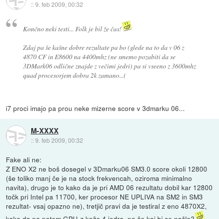
::
9. feb 2009, 00:32
Končno neki testi... Folk je bil že čas!
Zdaj pa še kašne dobre rezultate pa bo (glede na to da v 06 z
4870 CF in E8600 na 4400mhz (ne smemo pozabiti da se
3DMark06 odlične znajde z večimi jedri) pa si vseeno z 3600mhz
quad procesorjem dobra 2k zamano...(
i7 proci imajo pa prou neke mizerne score v 3dmarku 06...
M-XXXX
::
9. feb 2009, 00:32
Fake ali ne:
Z ENO X2 ne boš dosegel v 3Dmarku06 SM3.0 score okoli 12800
(še toliko manj če je na stock frekvencah, oziroma minimalno
navita), drugo je to kako da je pri AMD 06 rezultatu dobil kar 12800
točk pri Intel pa 11700, ker procesor NE UPLIVA na SM2 in SM3
rezultat- vsaj opazno ne), tretjič pravi da je testiral z eno 4870X2,
kako da pa potem GPU-z kaže 4 jedra, pa še kaj bi se našlo?