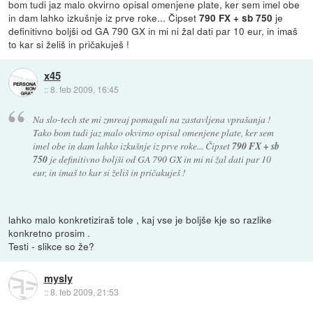
bom tudi jaz malo okvirno opisal omenjene plate, ker sem imel obe
in dam lahko izkušnje iz prve roke... Čipset
je
790 FX + sb 750
definitivno boljši od GA 790 GX in mi ni žal dati par 10 eur, in imaš
to kar si želiš in pričakuješ !
x45
::
8. feb 2009, 16:45
Na slo-tech ste mi zmreaj pomagali na zastavljena vprašanja !
Tako bom tudi jaz malo okvirno opisal omenjene plate, ker sem
imel obe in dam lahko izkušnje iz prve roke... Čipset
790 FX + sb
750
je definitivno boljši od GA 790 GX in mi ni žal dati par 10
eur, in imaš to kar si želiš in pričakuješ !
lahko malo konkretiziraš tole , kaj vse je boljše kje so razlike
konkretno prosim .
Testi - slikce so že?
mysly
::
8. feb 2009, 21:53