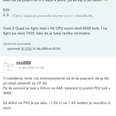
Edit:
i7 proci imajo pa prou neke mizerne score v 3dmarku 06...
Core 2 Quad na 4ghz dobi v 06 CPU score okoli 6500 točk, I na
4ghz pa okoli 7000, tako da je tukaj razlika minimalna.
Zgodovina sprememb…
spremenil:
M-XXXX
(
9. feb 2009 ob 00:34
)
ncc2000
::
9. feb 2009, 01:46
V nadaljenju teme (na xtremesystems) se je tip popravil, da je šlo
pri obeh sistemih za CF X2.
Pa še ponovil je test s QXom na X48, katerem Q prehiti Ph2 tudi v
3d06.
Za 4Ghz na PhII je pa rabu ~1,6V in ne 1,4V. kolikor je razvidno iz
cpuz.