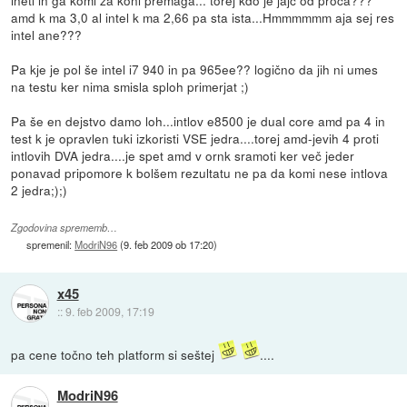
inetl in ga komi za koni premaga... torej kdo je jajc od proca???
amd k ma 3,0 al intel k ma 2,66 pa sta ista...Hmmmmmm aja sej res
intel ane???
Pa kje je pol še intel i7 940 in pa 965ee?? logično da jih ni umes
na testu ker nima smisla sploh primerjat ;)
Pa še en dejstvo damo loh...intlov e8500 je dual core amd pa 4 in
test k je opravlen tuki izkoristi VSE jedra....torej amd-jevih 4 proti
intlovih DVA jedra....je spet amd v ornk sramoti ker več jeder
ponavad pripomore k bolšem rezultatu ne pa da komi nese intlova
2 jedra;);)
Zgodovina sprememb…
spremenil:
ModriN96
(
9. feb 2009 ob 17:20
)
x45
::
9. feb 2009, 17:19
pa cene točno teh platform si seštej
....
ModriN96