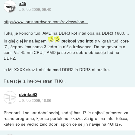
x45
::
9. feb 2009, 09:40
http://www.tomshardware.com/reviews/soc...
Tukaj je končno tudi AMD na DDR3 kot intel oba na DDR3 1600....
In glej glej kr na lepem
v igrah tudi core
prekosi vse intele
i7 , čeprav ima samo 3 jedra in nižjo frekvenco. Da ne govorim o
ceni. Vsi 45 nm CPU ji AMD ju se zelo dobro obnesejo tud na
DDR2.
in M- XXXX skoz trobil da med DDR2 in DDR3 ni razlike.
Pa test je iz intelove strani THG .
dzinks63
::
9. feb 2009, 10:06
Phenomi II so kar dobri sedaj, zadnji čas. I7 je najbolj primeren za
resne programe, kjer se perfektno izkaže. Za igre ima Intel E8xxx,
kateri so še vedno zelo dobri, sploh če se jih navije na 4GHz+.