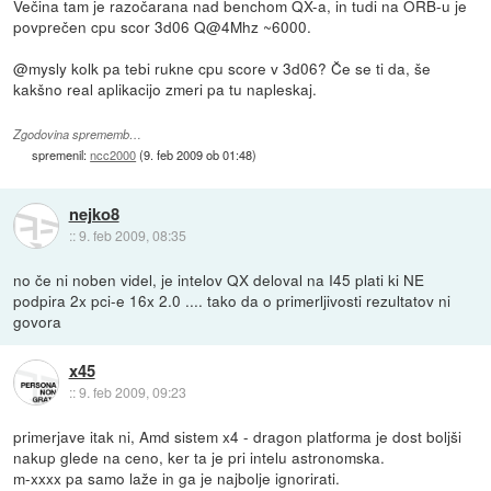
Večina tam je razočarana nad benchom QX-a, in tudi na ORB-u je
povprečen cpu scor 3d06 Q@4Mhz ~6000.
@mysly kolk pa tebi rukne cpu score v 3d06? Če se ti da, še
kakšno real aplikacijo zmeri pa tu napleskaj.
Zgodovina sprememb…
spremenil:
ncc2000
(
9. feb 2009 ob 01:48
)
nejko8
::
9. feb 2009, 08:35
no če ni noben videl, je intelov QX deloval na I45 plati ki NE
podpira 2x pci-e 16x 2.0 .... tako da o primerljivosti rezultatov ni
govora
x45
::
9. feb 2009, 09:23
primerjave itak ni, Amd sistem x4 - dragon platforma je dost boljši
nakup glede na ceno, ker ta je pri intelu astronomska.
m-xxxx pa samo laže in ga je najbolje ignorirati.