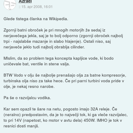
Azrael
::
15. apr 2008, 16:01
Glede tistega članka na Wikipedia.
Zgornji batni obroček je pri mnogih motorjih že sedaj iz
nerjavečega jekla, saj je to bolj odporno (zgornji obroček najbolj
trpi - najslabše mazanje in slabo hlajenje). Ostali niso, saj
nerjaveče jeklo tudi najbolj obrablja cilinder.
MIslim, da so problem tega koncepta kapljice vode, ki bodo
uničevale bat, ventile in stene valja.
BTW Vodo v olju še najbolje prenašajo olja za batne kompresorje,
turbinska olja niso za take hece. Če pri parni turbini voda pride v
olje, je nekaj resno narobe.
Pa še o razvijalcu vodika.
Kar sem opazil te šare na netu, pogosto imajo 32A releje. Če
(neralno) predpostavim, da je to največji tok, ki ga vleče razvijalec,
to pri 14V (napetost, ko motor v avtu dela) 450W. IMHO je tok v
resnici dosti manjš.