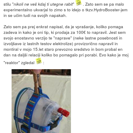
stilu "
"
. Zato sem se pa malo
nikoli ne veš kdaj ti utegne rabit
experimentalno ukvarjal to zimo s to idejo o tkzv.HydroBooster-jem
in se učim tudi na svojih napakah.
Zato sem pa prej enkrat napisal, da je vprašanje, koliko pomaga
zadeva in kako je oni tip, ki prodaja za 100€ to napravil. Jest sem
svojo enostavno verzijo te "naprave" (neke lastne posebnosti in
izvoljšave iz lastnih testov elektrolize) provizorično napravil in
montiral v mojo 15.let staro prevozno sredstvo in bom probal en
dan na daljši relaciji koliko bo pomagalo pri porabi. Evo kako je moj
"reaktor" zgledal
: