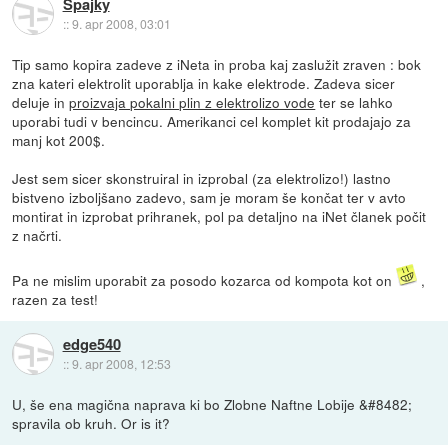
Spajky
::
9. apr 2008, 03:01
Tip samo kopira zadeve z iNeta in proba kaj zaslužit zraven : bok
zna kateri elektrolit uporablja in kake elektrode. Zadeva sicer
deluje in
proizvaja pokalni plin z elektrolizo vode
ter se lahko
uporabi tudi v bencincu. Amerikanci cel komplet kit prodajajo za
manj kot 200$.
Jest sem sicer skonstruiral in izprobal (za elektrolizo!) lastno
bistveno izboljšano zadevo, sam je moram še končat ter v avto
montirat in izprobat prihranek, pol pa detaljno na iNet članek počit
z načrti.
Pa ne mislim uporabit za posodo kozarca od kompota kot on
,
razen za test!
edge540
::
9. apr 2008, 12:53
U, še ena magična naprava ki bo Zlobne Naftne Lobije &#8482;
spravila ob kruh. Or is it?