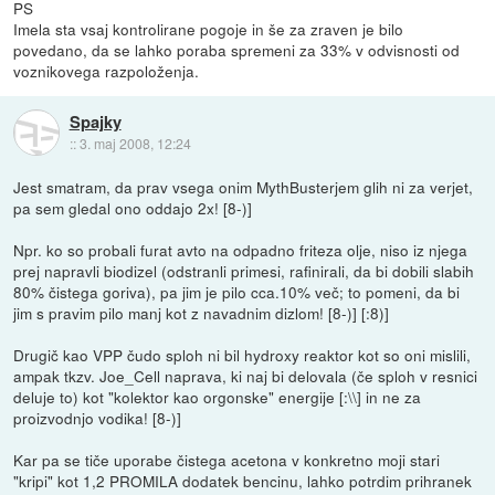
PS
Imela sta vsaj kontrolirane pogoje in še za zraven je bilo
povedano, da se lahko poraba spremeni za 33% v odvisnosti od
voznikovega razpoloženja.
Spajky
::
3. maj 2008, 12:24
Jest smatram, da prav vsega onim MythBusterjem glih ni za verjet,
pa sem gledal ono oddajo 2x! [8-)]
Npr. ko so probali furat avto na odpadno friteza olje, niso iz njega
prej napravli biodizel (odstranli primesi, rafinirali, da bi dobili slabih
80% čistega goriva), pa jim je pilo cca.10% več; to pomeni, da bi
jim s pravim pilo manj kot z navadnim dizlom! [8-)] [:8)]
Drugič kao VPP čudo sploh ni bil hydroxy reaktor kot so oni mislili,
ampak tkzv. Joe_Cell naprava, ki naj bi delovala (če sploh v resnici
deluje to) kot "kolektor kao orgonske" energije [:\\] in ne za
proizvodnjo vodika! [8-)]
Kar pa se tiče uporabe čistega acetona v konkretno moji stari
"kripi" kot 1,2 PROMILA dodatek bencinu, lahko potrdim prihranek