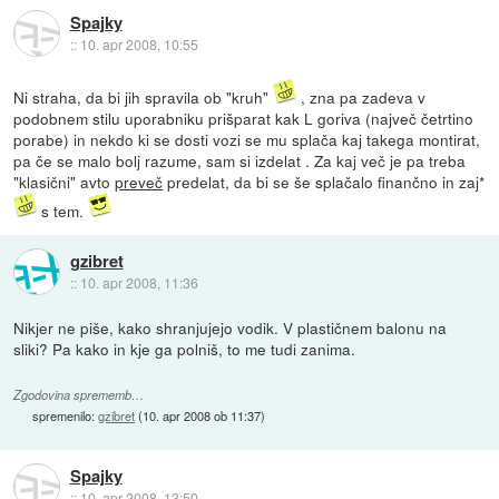
Spajky
::
10. apr 2008, 10:55
Ni straha, da bi jih spravila ob "kruh"
, zna pa zadeva v
podobnem stilu uporabniku prišparat kak L goriva (največ četrtino
porabe) in nekdo ki se dosti vozi se mu splača kaj takega montirat,
pa če se malo bolj razume, sam si izdelat . Za kaj več je pa treba
"klasični" avto
preveč
predelat, da bi se še splačalo finančno in zaj*
s tem.
gzibret
::
10. apr 2008, 11:36
Nikjer ne piše, kako shranjujejo vodik. V plastičnem balonu na
sliki? Pa kako in kje ga polniš, to me tudi zanima.
Zgodovina sprememb…
spremenilo:
gzibret
(
10. apr 2008 ob 11:37
)
Spajky
::
10. apr 2008, 13:50