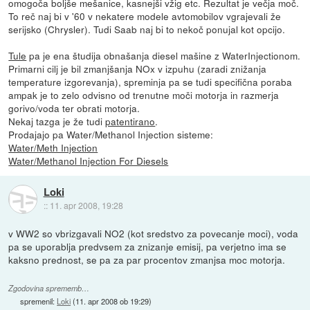
omogoča boljše mešanice, kasnejši vžig etc. Rezultat je večja moč.
To reč naj bi v '60 v nekatere modele avtomobilov vgrajevali že
serijsko (Chrysler). Tudi Saab naj bi to nekoč ponujal kot opcijo.
Tule
pa je ena študija obnašanja diesel mašine z WaterInjectionom.
Primarni cilj je bil zmanjšanja NOx v izpuhu (zaradi znižanja
temperature izgorevanja), spreminja pa se tudi specifična poraba
ampak je to zelo odvisno od trenutne moči motorja in razmerja
gorivo/voda ter obrati motorja.
Nekaj tazga je že tudi
patentirano
.
Prodajajo pa Water/Methanol Injection sisteme:
Water/Meth Injection
Water/Methanol Injection For Diesels
Loki
::
11. apr 2008, 19:28
v WW2 so vbrizgavali NO2 (kot sredstvo za povecanje moci), voda
pa se uporablja predvsem za znizanje emisij, pa verjetno ima se
kaksno prednost, se pa za par procentov zmanjsa moc motorja.
Zgodovina sprememb…
spremenil:
Loki
(
11. apr 2008 ob 19:29
)