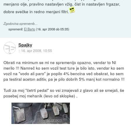
menjano olje, pravilno nastavljen vžig, čist in nastavljen frgazar,
dobre svečke in redno menjani filtri.
Zgodovina sprememb…
spremenil:
El Barto
(
16. apr 2008 ob 05:35
)
Spajky
::
16. apr 2008, 10:55
Obrati na minimum se mi ne spremenijo opazno, vendar to NI
merilo !!! Namreč ko sem vozil test ture je bilo isto, vendar ko sem
vozil na "vodo ali paro" je popilo 4% bencina več obakrat, ko sem
pa testiral aceton aditiv, pa je pilo dobrih 5% manj kot normalno !!!
Tudi za moj "četrti pedal" so vsi zmajevali z glavo ali se smejali, še
posebej moj mehanik (levo od sklopke) ,