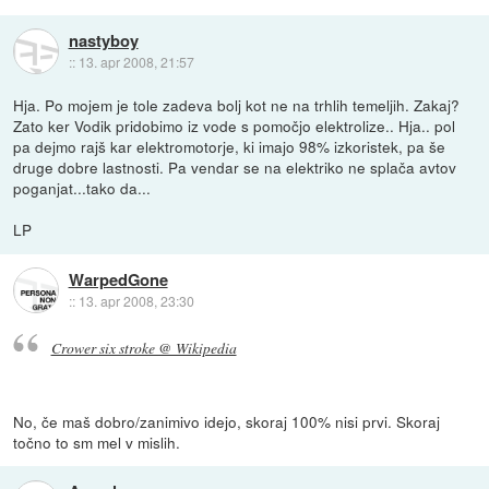
nastyboy
::
13. apr 2008, 21:57
Hja. Po mojem je tole zadeva bolj kot ne na trhlih temeljih. Zakaj?
Zato ker Vodik pridobimo iz vode s pomočjo elektrolize.. Hja.. pol
pa dejmo rajš kar elektromotorje, ki imajo 98% izkoristek, pa še
druge dobre lastnosti. Pa vendar se na elektriko ne splača avtov
poganjat...tako da...
LP
WarpedGone
::
13. apr 2008, 23:30
Crower six stroke @ Wikipedia
No, če maš dobro/zanimivo idejo, skoraj 100% nisi prvi. Skoraj
točno to sm mel v mislih.