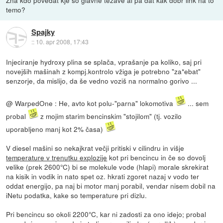
temo?
Spajky
::
10. apr 2008, 17:43
Injeciranje hydroxy plina se splača, vprašanje pa koliko, saj pri
novejših mašinah z kompj.kontrolo vžiga je potrebno "za*ebat"
senzorje, da mislijo, da še vedno voziš na normalno gorivo ...
@ WarpedOne : He, avto kot polu-"parna" lokomotiva
... sem
probal
z mojim starim bencinskim "stojilom" (tj. vozilo
uporabljeno manj kot 2% časa)
V diesel mašini so nekajkrat večji pritiski v cilindru in višje
temperature v trenutku explozije
kot pri bencincu in če so dovolj
velike (prek 2600°C) bi se molekule vode (hlapi) morale skrekirat
na kisik in vodik in nato spet oz. hkrati zgoret nazaj v vodo ter
oddat energijo, pa naj bi motor manj porabil, vendar nisem dobil na
iNetu podatka, kake so temperature pri dizlu.
Pri bencincu so okoli 2200°C, kar ni zadosti za ono idejo; probal