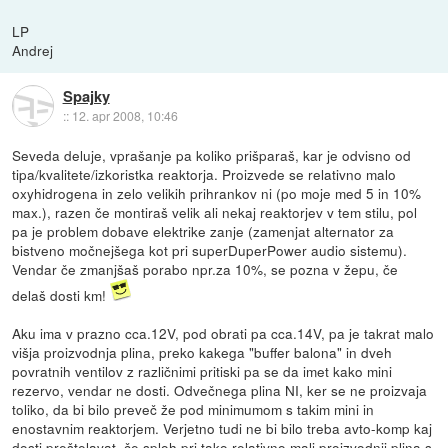
LP
Andrej
Spajky
::
12. apr 2008, 10:46
Seveda deluje, vprašanje pa koliko prišparaš, kar je odvisno od
tipa/kvalitete/izkoristka reaktorja. Proizvede se relativno malo
oxyhidrogena in zelo velikih prihrankov ni (po moje med 5 in 10%
max.), razen če montiraš velik ali nekaj reaktorjev v tem stilu, pol
pa je problem dobave elektrike zanje (zamenjat alternator za
bistveno močnejšega kot pri superDuperPower audio sistemu).
Vendar če zmanjšaš porabo npr.za 10%, se pozna v žepu, če
delaš dosti km!
Aku ima v prazno cca.12V, pod obrati pa cca.14V, pa je takrat malo
višja proizvodnja plina, preko kakega "buffer balona" in dveh
povratnih ventilov z različnimi pritiski pa se da imet kako mini
rezervo, vendar ne dosti. Odvečnega plina NI, ker se ne proizvaja
toliko, da bi bilo preveč že pod minimumom s takim mini in
enostavnim reaktorjem. Verjetno tudi ne bi bilo treba avto-komp kaj
dosti preštelavat, če sploh pri tako relativno mali proizvodnji plina s