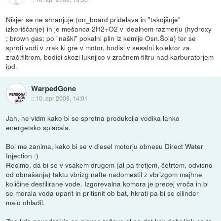
Nikjer se ne shranjuje (on_board pridelava in "takojšnje"
izkoriščanje) in je mešanca 2H2+O2 v idealnem razmerju (hydroxy
; brown gas; po "naški" pokalni plin iz kemije Osn.Šola) ter se
sproti vodi v zrak ki gre v motor, bodisi v sesalni kolektor za
zrač.filtrom, bodisi skozi luknjico v zračnem filtru nad karburatorjem
ipd.
WarpedGone
::
10. apr 2008, 14:01
Jah, ne vidm kako bi se sprotna produkcija vodika lahko
energetsko splačala.
Bol me zanima, kako bi se v diesel motorju obnesu Direct Water
Injection :)
Recimo, da bi se v vsakem drugem (al pa tretjem, četrtem, odvisno
od obnašanja) taktu vbrizg nafte nadomestil z vbrizgom majhne
količine destilirane vode. Izgorevalna komora je precej vroča in bi
se morala voda uparit in pritisnit ob bat, hkrati pa bi se cilinder
malo ohladil.
Zna kdo povedat kje so glavne težave al pa dat kak dobr link na to