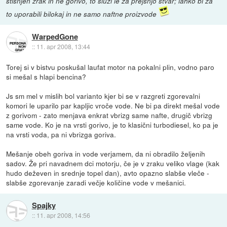
stisnjen zrak in ne gorivo, to služi le za prejšnjo stvar; lahko bi za
to uporabili bilokaj in ne samo naftne proizvode
WarpedGone
::
11. apr 2008, 13:44
Torej si v bistvu poskušal laufat motor na pokalni plin, vodno paro
si mešal s hlapi bencina?
Js sm mel v mislih bol varianto kjer bi se v razgreti zgorevalni
komori le uparilo par kapljic vroče vode. Ne bi pa direkt mešal vode
z gorivom - zato menjava enkrat vbrizg same nafte, drugič vbrizg
same vode. Ko je na vrsti gorivo, je to klasični turbodiesel, ko pa je
na vrsti voda, pa ni vbrizga goriva.
Mešanje obeh goriva in vode verjamem, da ni obradilo željenih
sadov. Že pri navadnem dci motorju, če je v zraku veliko vlage (kak
hudo deževen in srednje topel dan), avto opazno slabše vleče -
slabše zgorevanje zaradi večje količine vode v mešanici.
Spajky
::
11. apr 2008, 14:56