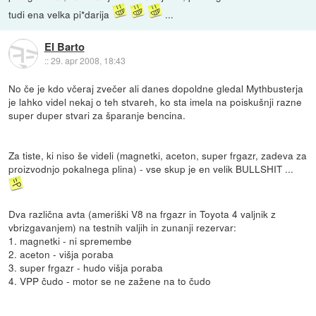
tudi ena velka pi*darija
...
El Barto
::
29. apr 2008, 18:43
No če je kdo včeraj zvečer ali danes dopoldne gledal Mythbusterja
je lahko videl nekaj o teh stvareh, ko sta imela na poiskušnji razne
super duper stvari za šparanje bencina.
Za tiste, ki niso še videli (magnetki, aceton, super frgazr, zadeva za
proizvodnjo pokalnega plina) - vse skup je en velik BULLSHIT ...
Dva različna avta (ameriški V8 na frgazr in Toyota 4 valjnik z
vbrizgavanjem) na testnih valjih in zunanji rezervar:
1. magnetki - ni spremembe
2. aceton - višja poraba
3. super frgazr - hudo višja poraba
4. VPP čudo - motor se ne zažene na to čudo