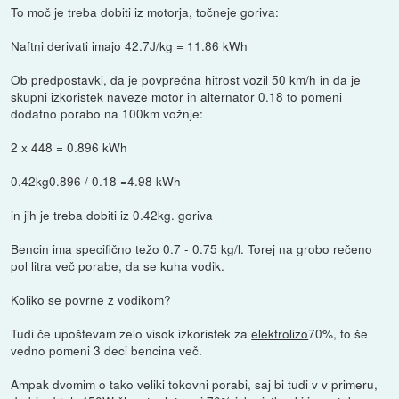
To moč je treba dobiti iz motorja, točneje goriva:
Naftni derivati imajo 42.7J/kg = 11.86 kWh
Ob predpostavki, da je povprečna hitrost vozil 50 km/h in da je
skupni izkoristek naveze motor in alternator 0.18 to pomeni
dodatno porabo na 100km vožnje:
2 x 448 = 0.896 kWh
0.42kg0.896 / 0.18 =4.98 kWh
in jih je treba dobiti iz 0.42kg. goriva
Bencin ima specifično težo 0.7 - 0.75 kg/l. Torej na grobo rečeno
pol litra več porabe, da se kuha vodik.
Koliko se povrne z vodikom?
Tudi če upoštevam zelo visok izkoristek za
elektrolizo
70%, to še
vedno pomeni 3 deci bencina več.
Ampak dvomim o tako veliki tokovni porabi, saj bi tudi v v primeru,