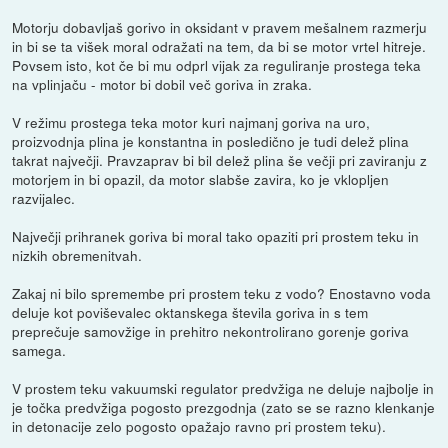
Motorju dobavljaš gorivo in oksidant v pravem mešalnem razmerju
in bi se ta višek moral odražati na tem, da bi se motor vrtel hitreje.
Povsem isto, kot če bi mu odprl vijak za reguliranje prostega teka
na vplinjaču - motor bi dobil več goriva in zraka.
V režimu prostega teka motor kuri najmanj goriva na uro,
proizvodnja plina je konstantna in posledično je tudi delež plina
takrat največji. Pravzaprav bi bil delež plina še večji pri zaviranju z
motorjem in bi opazil, da motor slabše zavira, ko je vklopljen
razvijalec.
Največji prihranek goriva bi moral tako opaziti pri prostem teku in
nizkih obremenitvah.
Zakaj ni bilo spremembe pri prostem teku z vodo? Enostavno voda
deluje kot poviševalec oktanskega števila goriva in s tem
preprečuje samovžige in prehitro nekontrolirano gorenje goriva
samega.
V prostem teku vakuumski regulator predvžiga ne deluje najbolje in
je točka predvžiga pogosto prezgodnja (zato se se razno klenkanje
in detonacije zelo pogosto opažajo ravno pri prostem teku).