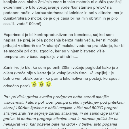
kapljalo cca. slaba 2ml/min vode in tako motorja ni dušilo (prejšnji
experiment je bilo vbrizgavanje vode /konstanten pretok/ na
podoben način v karburator/sesalni kolektor in pol v cilindre, ma je
dušilo/trokiralo motor, če je dlje časa bil na min obratih in je pilo
cca.1L vode/100km!)
Experiment je bil kontraproduktiven na bencincu, saj kot sem
napisal že prej, je bila potrošnja benza malo večja, ker ni moglo
prihajat v cilindrih do "krekanja" molekul vode na prafaktorje, kar bi
se mogoče pri dizlu zgodilo, ker so v njem bistveno višje
temperature v času explozije v cilindrih....
Zanimivo je blo, ko sem po enih 20km vožnje pogledal kako je z
oljem (vroče olje v karterju je vhlapljevalo tisto 1/3 kapljic) : je
butnu ven oblak pare - ko parna lokomotiva na postaji, ko spusti
odvečno paro)
Ps.:
pri dizlu grelna svečka predgreva nafto zaradi manjše
viskoznosti, katero pol ´boš´ pumpa preko injektorjev pod pritiskom
skoraj 100Atm špricne v obliki meglice v čist nad 500°C pregret
stisnjen zrak (se segreje zaradi stiskanja) in se samovžge takrat
gorivo, ki dodatno pregreje stisnjen zrak in naraste pritisk še na
nekajkrat več, kar požene bate navzdol - v bistvu avto poganja