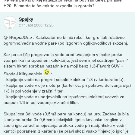
H20. Bi morda ta še enkrta razpadla in zgorela?
Spajky
::
11. apr 2008, 12:26
@
: Katalizator ne bi nič rekel, ker gre itak relativno
WarpedOne
ogromno/večina vodne pare (od izgoretih ogljikovodikov) skozenj.
Kar pa se tiče pregrevanja vode pred uvajanjem v motor preko
vparjalnika na izpušnem kolektorju: jest sem imel cca.trojni "parni"
sistem hkrati sproban nazadnje na moji benz 1,3-Favorit SUV =
Skoda-Utility-Vehicle
:
- kapljanje vode na pregret sesalni kolektor 1/3 (v karburatorju).
- kapljanje vode v olje motorja (karter oz. pri pokrovu dolivanja olja)
1/3 in pol vodenje v zračni filter.
- kapljanje vode v uparjevalnik na izpušnem kolektorju/ceveh za
auspuh 1/3 in pol vodenje v zračni filter.
Skupaj cca.3dl vode (0,5m3 pare na koncu) na uro. Zadeva je bila
izpeljana preko 3x 0,6mm injekcijskih igel s kovinsko kroglico v
sedlu igle zaradi omejevanja pretoka vode pri nadpritisku v vodni
kantici pobranem iz karterja (se pravi skozi vsako "injekcijo iglo" je