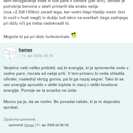
sem vbrizgavanje vode in tudi pare v cilindre (par dl/h), vendar je
potrošnja bencina v obeh primerih bla enako večja
(cca.+2,5dl/100km) zaradi tega, ker vodni hlapi hladijo motor (kot
bi vozil v hudi megli) in dušijo tudi iskro na svečkah (tega zadnjega
pri dizlu ni!) pa treba nadoknadit to.
Mogoče bi pa pri dizlu funkcioniralo
hamax
::
11. apr 2008, 08:18
Verjetno nebi veliko pridobil, saj bi energija, ki je spremenila vodo v
vodno paro, morala od nekje priti. V tem primeru bi voda ohladila
cilinder, naslednji vbrizg goriva, pa bi ga nazaj segrel. Tako bi se
vec energije sprostilo v obliki toplote in manj v obliki kineticne
energije. Pomoje se ta enacba ne izide.
Mozno pa je, da se motim. Bo povedal nekdo, ki je to dejansko
sprobal.
Zgodovina sprememb…
spremenil:
hamax
(
11. apr 2008 ob 08:19
)