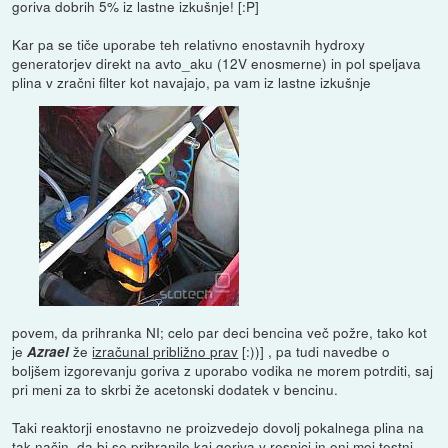
goriva dobrih 5% iz lastne izkušnje! [:P]
Kar pa se tiče uporabe teh relativno enostavnih hydroxy
generatorjev direkt na avto_aku (12V enosmerne) in pol speljava
plina v zračni filter kot navajajo, pa vam iz lastne izkušnje
povem, da prihranka NI; celo par deci bencina več požre, tako kot
je
že
izračunal približno prav
[:))] , pa tudi navedbe o
Azrael
boljšem izgorevanju goriva z uporabo vodika ne morem potrditi, saj
pri meni za to skrbi že acetonski dodatek v bencinu.
Taki reaktorji enostavno ne proizvedejo dovolj pokalnega plina na
tak način, da bi se prihranilo kaj goriva v resnici in oni moj testni