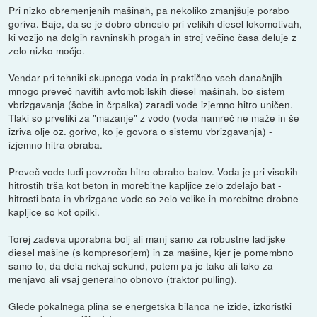
Pri nizko obremenjenih mašinah, pa nekoliko zmanjšuje porabo
goriva. Baje, da se je dobro obneslo pri velikih diesel lokomotivah,
ki vozijo na dolgih ravninskih progah in stroj večino časa deluje z
zelo nizko močjo.
Vendar pri tehniki skupnega voda in praktično vseh današnjih
mnogo preveč navitih avtomobilskih diesel mašinah, bo sistem
vbrizgavanja (šobe in črpalka) zaradi vode izjemno hitro uničen.
Tlaki so prveliki za "mazanje" z vodo (voda namreč ne maže in še
izriva olje oz. gorivo, ko je govora o sistemu vbrizgavanja) -
izjemno hitra obraba.
Preveč vode tudi povzroča hitro obrabo batov. Voda je pri visokih
hitrostih trša kot beton in morebitne kapljice zelo zdelajo bat -
hitrosti bata in vbrizgane vode so zelo velike in morebitne drobne
kapljice so kot opilki.
Torej zadeva uporabna bolj ali manj samo za robustne ladijske
diesel mašine (s kompresorjem) in za mašine, kjer je pomembno
samo to, da dela nekaj sekund, potem pa je tako ali tako za
menjavo ali vsaj generalno obnovo (traktor pulling).
Glede pokalnega plina se energetska bilanca ne izide, izkoristki