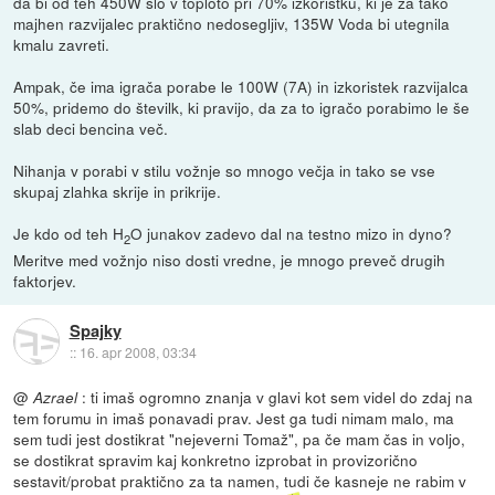
da bi od teh 450W šlo v toploto pri 70% izkoristku, ki je za tako
majhen razvijalec praktično nedosegljiv, 135W Voda bi utegnila
kmalu zavreti.
Ampak, če ima igrača porabe le 100W (7A) in izkoristek razvijalca
50%, pridemo do številk, ki pravijo, da za to igračo porabimo le še
slab deci bencina več.
Nihanja v porabi v stilu vožnje so mnogo večja in tako se vse
skupaj zlahka skrije in prikrije.
Je kdo od teh H
O junakov zadevo dal na testno mizo in dyno?
2
Meritve med vožnjo niso dosti vredne, je mnogo preveč drugih
faktorjev.
Spajky
::
16. apr 2008, 03:34
@
: ti imaš ogromno znanja v glavi kot sem videl do zdaj na
Azrael
tem forumu in imaš ponavadi prav. Jest ga tudi nimam malo, ma
sem tudi jest dostikrat "nejeverni Tomaž", pa če mam čas in voljo,
se dostikrat spravim kaj konkretno izprobat in provizorično
sestavit/probat praktično za ta namen, tudi če kasneje ne rabim v