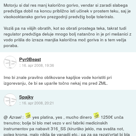
Motorju si dal res manj kalorično gorivo, vendar si zaradi slabega
predvžiga dobil na koncu približno isti učinek v prostem teku, saj je
visokooktansko gorivo prezgodnji predvžig bolje toleriralo.
Voziš pa na višjih obratih, kot so obrati prostega teka, takrat tudi
regulator predvžiga deluje mnogo bolj natančno in je pri mešanici z
vodo prišla do izraza manjša kalorična moč goriva in s tem večja
poraba.
Pyr0Beast
::
16. apr 2008, 19:36
Imo bi znale pravilno oblikovane kapljice vode koristiti pri
izgorevanju, če bi se uparile točno nekaj ms pred ZML.
Spajky
::
16. apr 2008, 20:21
@
:
yes platina, yes , mucho dinero
1250€ unča
Azrael
trenutno; bolje bi blo met vezo v eni fabriki medicinskih
instrumentov pa nabavit 316_SS (kirurško jeklo, ma svašta not,
poleg kroma, malo niklja še vanadij etc.; pa za ga rezat/vrtat bi bla