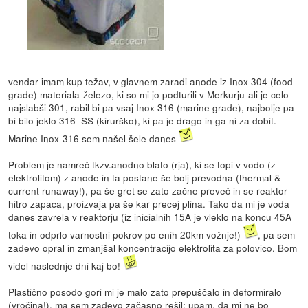
vendar imam kup težav, v glavnem zaradi anode iz Inox 304 (food
grade) materiala-železo, ki so mi jo podturili v Merkurju-ali je celo
najslabši 301, rabil bi pa vsaj Inox 316 (marine grade), najbolje pa
bi bilo jeklo 316_SS (kirurško), ki pa je drago in ga ni za dobit.
Marine Inox-316 sem našel šele danes
Problem je namreč tkzv.anodno blato (rja), ki se topi v vodo (z
elektrolitom) z anode in ta postane še bolj prevodna (thermal &
current runaway!), pa še gret se zato začne preveč in se reaktor
hitro zapaca, proizvaja pa še kar precej plina. Tako da mi je voda
danes zavrela v reaktorju (iz inicialnih 15A je vleklo na koncu 45A
toka in odprlo varnostni pokrov po enih 20km vožnje!)
, pa sem
zadevo opral in zmanjšal koncentracijo elektrolita za polovico. Bom
videl naslednje dni kaj bo!
Plastično posodo gori mi je malo zato prepuščalo in deformiralo
(vročina!), ma sem zadevo začasno rešil; upam, da mi ne bo