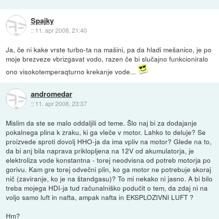
Spajky
::
11. apr 2008, 21:40
Ja, če ni kake vrste turbo-ta na mašini, pa da hladi mešanico, je po
moje brezveze vbrizgavat vodo, razen če bi slučajno funkcioniralo
ono visokotemperaqturno krekanje vode...
andromedar
::
11. apr 2008, 23:37
Mislim da ste se malo oddaljili od teme. Šlo naj bi za dodajanje
pokalnega plina k zraku, ki ga vleče v motor. Lahko to deluje? Se
proizvede sproti dovolj HHO-ja da ima vpliv na motor? Glede na to,
da bi anj bila naprava priklopljena na 12V od akumulatorja, je
elektroliza vode konstantna - torej neodvisna od potreb motorja po
gorivu. Kam gre torej odvečni plin, ko ga motor ne potrebuje skoraj
nič (zaviranje, ko je na štandgasu)? To mi nekako ni jasno. A bi bilo
treba mojega HDI-ja tud računalniško podučit o tem, da zdaj ni na
voljo samo luft in nafta, ampak nafta in EKSPLOZIVNI LUFT ?
Hm?