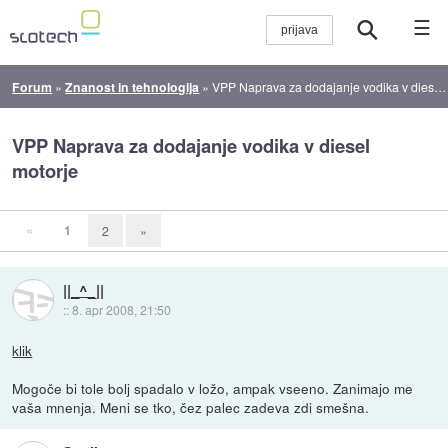
☰
Forum
»
Znanost in tehnologija
»
VPP Naprava za dodajanje vodika v diesel motorje
VPP Naprava za dodajanje vodika v diesel
motorje
«
1
2
»
||_^_||
::
8. apr 2008, 21:50
klik
Mogoče bi tole bolj spadalo v ložo, ampak vseeno. Zanimajo me
vaša mnenja. Meni se tko, čez palec zadeva zdi smešna.