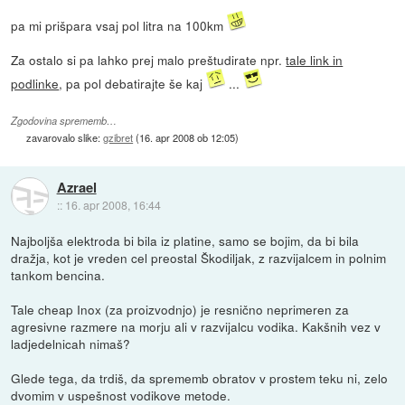
pa mi prišpara vsaj pol litra na 100km
Za ostalo si pa lahko prej malo preštudirate npr.
tale link in
podlinke
, pa pol debatirajte še kaj
...
Zgodovina sprememb…
zavarovalo slike:
gzibret
(
16. apr 2008 ob 12:05
)
Azrael
::
16. apr 2008, 16:44
Najboljša elektroda bi bila iz platine, samo se bojim, da bi bila
dražja, kot je vreden cel preostal Škodiljak, z razvijalcem in polnim
tankom bencina.
Tale cheap Inox (za proizvodnjo) je resnično neprimeren za
agresivne razmere na morju ali v razvijalcu vodika. Kakšnih vez v
ladjedelnicah nimaš?
Glede tega, da trdiš, da sprememb obratov v prostem teku ni, zelo
dvomim v uspešnost vodikove metode.