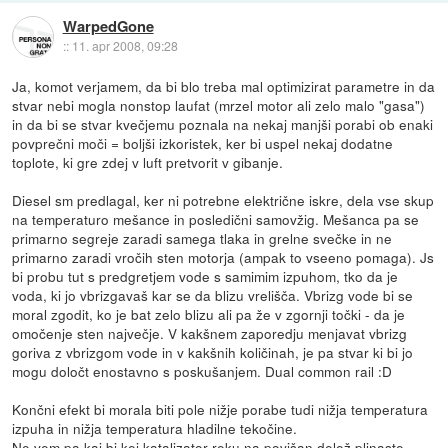
WarpedGone
::
11. apr 2008, 09:28
Ja, komot verjamem, da bi blo treba mal optimizirat parametre in da
stvar nebi mogla nonstop laufat (mrzel motor ali zelo malo "gasa")
in da bi se stvar kvečjemu poznala na nekaj manjši porabi ob enaki
povprečni moči = boljši izkoristek, ker bi uspel nekaj dodatne
toplote, ki gre zdej v luft pretvorit v gibanje.
Diesel sm predlagal, ker ni potrebne električne iskre, dela vse skup
na temperaturo mešance in posledični samovžig. Mešanca pa se
primarno segreje zaradi samega tlaka in grelne svečke in ne
primarno zaradi vročih sten motorja (ampak to vseeno pomaga). Js
bi probu tut s predgretjem vode s samimim izpuhom, tko da je
voda, ki jo vbrizgavaš kar se da blizu vrelišča. Vbrizg vode bi se
moral zgodit, ko je bat zelo blizu ali pa že v zgornji točki - da je
omočenje sten največje. V kakšnem zaporedju menjavat vbrizg
goriva z vbrizgom vode in v kakšnih količinah, je pa stvar ki bi jo
mogu določt enostavno s poskušanjem. Dual common rail :D
Končni efekt bi morala biti pole nižje porabe tudi nižja temperatura
izpuha in nižja temperatura hladilne tekočine.
Ne vem pa kaj bi kej katalizator reku na povišan delež plinaste