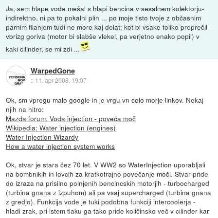
Ja, sem hlape vode mešal s hlapi bencina v sesalnem kolektorju-
indirektno, ni pa to pokalni plin ... po moje tisto tvoje z občasnim
parnim filanjem tudi ne more kaj delat; kot bi vsake toliko preprečil
vbrizg goriva (motor bi slabše vlekel, pa verjetno enako popil) v
kaki cilinder, se mi zdi ...
WarpedGone
::
11. apr 2008, 19:07
Ok, sm vpregu malo google in je vrgu vn celo morje linkov. Nekaj
njih na hitro:
Mazda forum: Voda injection - poveča moč
Wikipedia: Water injection (engines)
Water Injection Wizardy
How a water injection system works
Ok, stvar je stara čez 70 let. V WW2 so WaterInjection uporabljali
na bombnikih in lovcih za kratkotrajno povečanje moči. Stvar pride
do izraza na prisilno polnjenih bencincskih motorjih - turbocharged
(turbina gnana z izpuhom) ali pa vsaj supercharged (turbina gnana
z gredjo). Funkcija vode je tuki podobna funkciji intercoolerja -
hladi zrak, pri istem tlaku ga tako pride količinsko več v cilinder kar