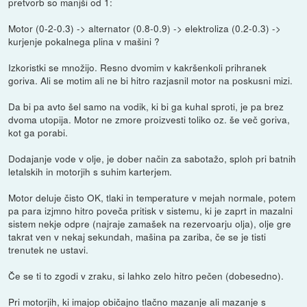
pretvorb so manjši od 1:
Motor (0-2-0.3) -> alternator (0.8-0.9) -> elektroliza (0.2-0.3) ->
kurjenje pokalnega plina v mašini ?
Izkoristki se množijo. Resno dvomim v kakršenkoli prihranek
goriva. Ali se motim ali ne bi hitro razjasnil motor na poskusni mizi.
Da bi pa avto šel samo na vodik, ki bi ga kuhal sproti, je pa brez
dvoma utopija. Motor ne zmore proizvesti toliko oz. še več goriva,
kot ga porabi.
Dodajanje vode v olje, je dober način za sabotažo, sploh pri batnih
letalskih in motorjih s suhim karterjem.
Motor deluje čisto OK, tlaki in temperature v mejah normale, potem
pa para izjmno hitro poveča pritisk v sistemu, ki je zaprt in mazalni
sistem nekje odpre (najraje zamašek na rezervoarju olja), olje gre
takrat ven v nekaj sekundah, mašina pa zariba, če se je tisti
trenutek ne ustavi.
Če se ti to zgodi v zraku, si lahko zelo hitro pečen (dobesedno).
Pri motorjih, ki imajop običajno tlačno mazanje ali mazanje s