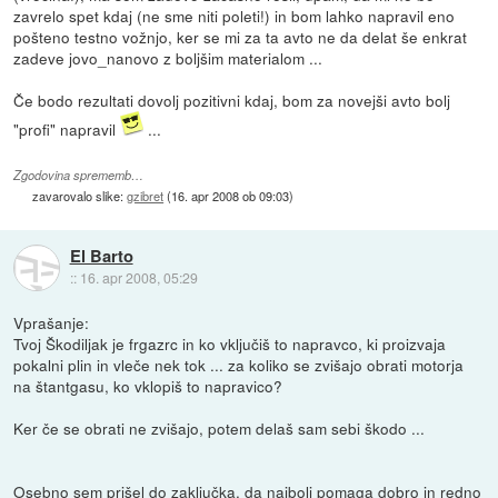
zavrelo spet kdaj (ne sme niti poleti!) in bom lahko napravil eno
pošteno testno vožnjo, ker se mi za ta avto ne da delat še enkrat
zadeve jovo_nanovo z boljšim materialom ...
Če bodo rezultati dovolj pozitivni kdaj, bom za novejši avto bolj
"profi" napravil
...
Zgodovina sprememb…
zavarovalo slike:
gzibret
(
16. apr 2008 ob 09:03
)
El Barto
::
16. apr 2008, 05:29
Vprašanje:
Tvoj Škodiljak je frgazrc in ko vključiš to napravco, ki proizvaja
pokalni plin in vleče nek tok ... za koliko se zvišajo obrati motorja
na štantgasu, ko vklopiš to napravico?
Ker če se obrati ne zvišajo, potem delaš sam sebi škodo ...
Osebno sem prišel do zaključka, da najbolj pomaga dobro in redno