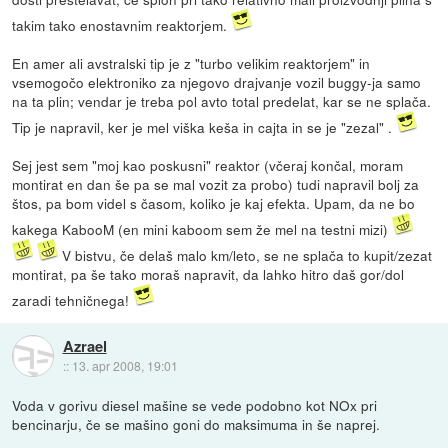
takim tako enostavnim reaktorjem.
En amer ali avstralski tip je z "turbo velikim reaktorjem" in
vsemogočo elektroniko za njegovo drajvanje vozil buggy-ja samo
na ta plin; vendar je treba pol avto total predelat, kar se ne splača.
Tip je napravil, ker je mel viška keša in cajta in se je "zezal" .
Sej jest sem "moj kao poskusni" reaktor (včeraj končal, moram
montirat en dan še pa se mal vozit za probo) tudi napravil bolj za
štos, pa bom videl s časom, koliko je kaj efekta. Upam, da ne bo
kakega KabooM (en mini kaboom sem že mel na testni mizi)
V bistvu, če delaš malo km/leto, se ne splača to kupit/zezat
montirat, pa še tako moraš napravit, da lahko hitro daš gor/dol
zaradi tehničnega!
Azrael
::
13. apr 2008, 19:01
Voda v gorivu diesel mašine se vede podobno kot NOx pri
bencinarju, če se mašino goni do maksimuma in še naprej.