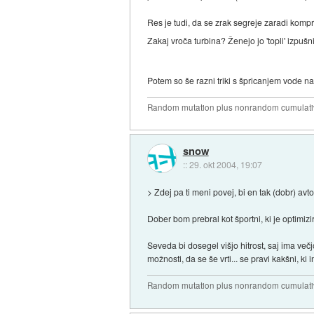
Res je tudi, da se zrak segreje zaradi kompre
Zakaj vroča turbina? Ženejo jo 'topli' izpušni
Potem so še razni triki s špricanjem vode na
Random mutation plus nonrandom cumulative
snow
::
29. okt 2004, 19:07
> Zdej pa ti meni povej, bi en tak (dobr) avt
Dober bom prebral kot športni, ki je optimizir
Seveda bi dosegel višjo hitrost, saj ima ve
možnosti, da se še vrti... se pravi kakšni, 
Random mutation plus nonrandom cumulative