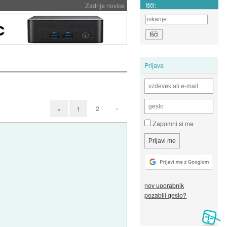
Išči:
Zadnje novice
Prijava
2
»
«
1
Zapomni si me
nov uporabnik
pozabili geslo?