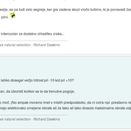
sije, se pa tudi zelo segreje, ker gre zadeva skozi vročo turbino, ki je ponavadi žar
 plini.
 intercooler za dodatno ohladitev zraka...
 natural selection - Richard Dawkins
o lahko dosegel večjo hitrost pri -10 kot pri +10?
an, da izkoristi kolikor se le da trenutne pogoje.
čjo moč. (No ampak moramo imet v mislih predpostavko, da ni ovira npr. prestavno ra
ki imajo elektronsko omejene obrate ali že tako ali tako doseže maksimalne obrate od
 natural selection - Richard Dawkins