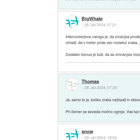
BigWhale
::
28. okt 2004, 07:21
Intercoolerjeva naloga je, da zmanjsa pros
ohladi, da v motor pride vec molekul zraka..
Dodaten bonus je tudi, da se zmnanjsa mozno
Thomas
::
28. okt 2004, 07:29
Ja, samo to je, koliko zraka načrpaš in stis
Pri čemer se seveda močno ogreje. Vse kar m
snow
::
29. okt 2004, 18:54