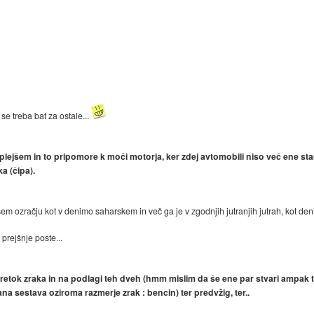
i se treba bat za ostale...
oplejšem in to pripomore k moči motorja, ker zdej avtomobili niso več ene sta
a (čipa).
 našem ozračju kot v denimo saharskem in več ga je v zgodnjih jutranjih jutrah, kot d
 prejšnje poste...
etok zraka in na podlagi teh dveh (hmm mislim da še ene par stvari ampak 
ana sestava oziroma razmerje zrak : bencin) ter predvžig, ter..