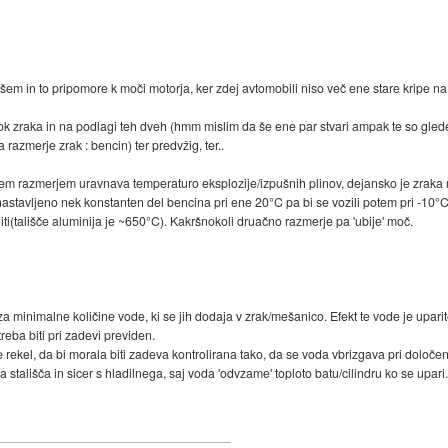
jšem in to pripomore k moči motorja, ker zdej avtomobili niso več ene stare kripe n
k zraka in na podlagi teh dveh (hmm mislim da še ene par stvari ampak te so gled
razmerje zrak : bencin) ter predvžig, ter..
s tem razmerjem uravnava temperaturo eksplozije/izpušnih plinov, dejansko je zrak
nastavljeno nek konstanten del bencina pri ene 20°C pa bi se vozili potem pri -10°C 
aliti(tališče aluminija je ~650°C). Kakršnokoli druačno razmerje pa 'ubije' moč.
a minimalne količine vode, ki se jih dodaja v zrak/mešanico. Efekt te vode je uparite
eba biti pri zadevi previden.
 rekel, da bi morala biti zadeva kontrolirana tako, da se voda vbrizgava pri določene
stališča in sicer s hladilnega, saj voda 'odvzame' toploto batu/cilindru ko se upari