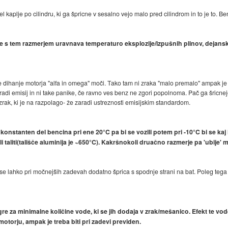
el kaplje po cilindru, ki ga špricne v sesalno vejo malo pred cilindrom in to je to. Benc
 se s tem razmerjem uravnava temperaturo eksplozije/izpušnih plinov, dejans
 je dihanje motorja "alfa in omega" moči. Tako tam ni zraka "malo premalo" ampak je
zaradi emisij in ni take panike, če ravno ves benz ne zgori popolnoma. Pač ga šricn
zrak, ki je na razpolago- že zaradi ustreznosti emisijskim standardom.
konstanten del bencina pri ene 20°C pa bi se vozili potem pri -10°C bi se kaj 
i taliti(tališče aluminija je ~650°C). Kakršnokoli druačno razmerje pa 'ubije' 
ki se lahko pri močnejših zadevah dodatno šprica s spodnje strani na bat. Poleg tega 
re za minimalne količine vode, ki se jih dodaja v zrak/mešanico. Efekt te vod
otorju, ampak je treba biti pri zadevi previden.