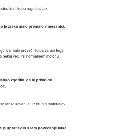
inu tu ni treba regulirat tlak.
ko je zraka malo premalo v mešanici,
 goriva malo preveč. To pa zaradi tega,
ejo nekaj več. Pri normalnem motorju
lahko zgodilo, da bi prišlo do
moč.
so lahko kovani ali iz drugih materialov.
e je uparitev in s tem povečanje tlaka