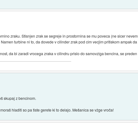
tornino zraku. Stisnjen zrak se segreje in prostornina se mu poveca (ne sicer neve
. Namen turbine ni to, da dovede v cilinder zrak pod cim vecjim pritiskom ampak da 
st, da bi zaradi vrocega zraka v cilindru prislo do samovziga bencina, se preden 
neš skupaj z bencinom.
oraš hladiti so pa tiste gerete ki to delajo. Mešanica se vžge vroča!