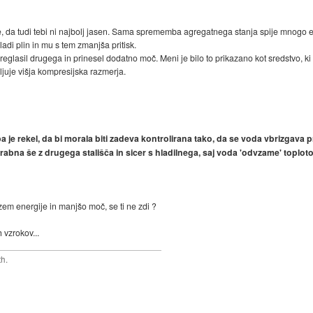
, da tudi tebi ni najbolj jasen. Sama sprememba agregatnega stanja spije mnogo 
ladi plin in mu s tem zmanjša pritisk.
 preglasil drugega in prinesel dodatno moč. Meni je bilo to prikazano kot sredstvo, ki
oljuje višja kompresijska razmerja.
a je rekel, da bi morala biti zadeva kontrolirana tako, da se voda vbrizgava 
orabna še z drugega stališča in sicer s hladilnega, saj voda 'odvzame' toploto
em energije in manjšo moč, se ti ne zdi ?
 vzrokov...
th.