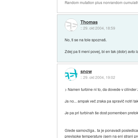
Random mutation plus nonrandom cumulative
Thomas
::
29. okt 2004, 18:59
No, ti se na tole spoznaš.
Zdej pa ti meni povej, bi en tak (dobr) avto 
snow
::
29. okt 2004, 19:02
> Namen turbine ni to, da dovede v cilinder
Ja no... ampak več zraka pa spravič notri ta
Je pa pri turbinah še dost pomemben pretok, da
Glede samovžiga.. ta je ponavadi posledica p
previsoke temperature (sem na eni strani pr