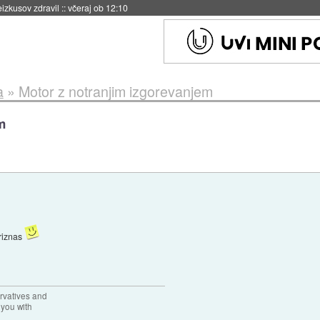
naslednji dve leti
::
včeraj ob 11:37
a
»
Motor z notranjim izgorevanjem
m
priznas
rvatives and
 you with