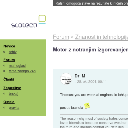
Sandisk že prodal več kot polovico SSD-jev za 
Forum
»
Znanost in tehnologij
Novice
Motor z notranjim izgorevanje
arhiv
Forum
mali oglasi
teme zadnjih 24h
Dr_M
Članki
::
28. okt 2004, 00:11
Zaposlitve
brskaj
Thomas: you are weak at engines. to lohk 
Ostalo
pravila
poslus braneta
The reason why most of society hates conse
loves liberals is because conservatives hurt
the truth and liberals comfort you with lies.