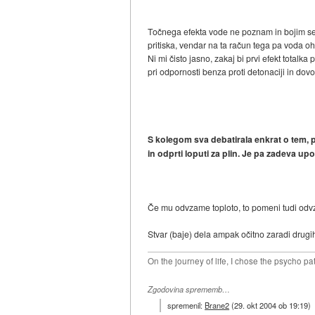
Točnega efekta vode ne poznam in bojim se
pritiska, vendar na ta račun tega pa voda oh
Ni mi čisto jasno, zakaj bi prvi efekt totalka
pri odpornosti benza proti detonaciji in dov
S kolegom sva debatirala enkrat o tem, p
in odprti loputi za plin. Je pa zadeva up
Če mu odvzame toploto, to pomeni tudi odvz
Stvar (baje) dela ampak očitno zaradi drugih
On the journey of life, I chose the psycho pa
Zgodovina sprememb…
spremenil:
Brane2
(
29. okt 2004 ob 19:19
)