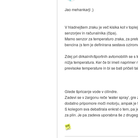
Jao mehankarji ;)
V hladnejšem zraku je več kisika kot v tople
senzorjev in računalnika (čipa).
Mamo senzor za temperaturo zraka, za preto
bencina (s tem je definirana sestava oziroma 
Zdej pri dirkalnih/športnih avtomobilih se 
nižja temperatura. Ker če bi imeli naprimer 
previsoke temperature in bi se bati pričeli t
Glede špricanje vode v cilindre.
Zadevi se v žargonu reče 'water spray', gre z
dodatno pripomore moči motorju, ampak je tr
S kolegom sva debatirala enkrat o tem, pa je
za plin. Je pa zadeva uporabna še z drugega 