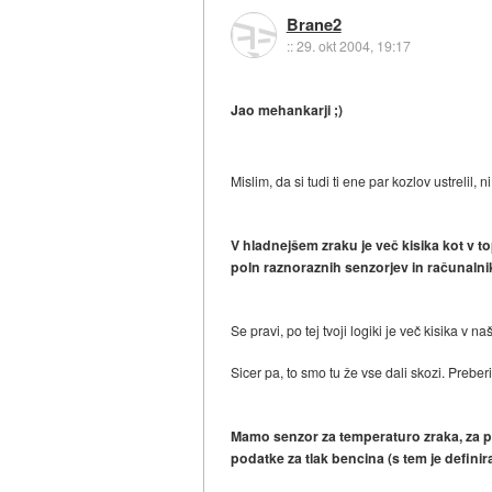
Brane2
::
29. okt 2004, 19:17
Jao mehankarji ;)
Mislim, da si tudi ti ene par kozlov ustrelil, n
V hladnejšem zraku je več kisika kot v t
poln raznoraznih senzorjev in računalnik
Se pravi, po tej tvoji logiki je več kisika v
Sicer pa, to smo tu že vse dali skozi. Preberi
Mamo senzor za temperaturo zraka, za pr
podatke za tlak bencina (s tem je definir