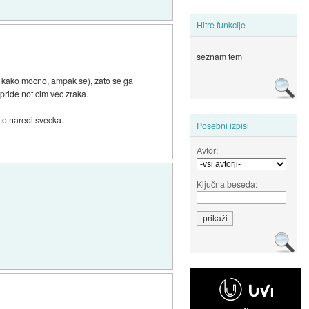
Hitre funkcije
seznam tem
m kako mocno, ampak se), zato se ga
pride not cim vec zraka.
to naredi svecka.
Posebni izpisi
Avtor:
Ključna beseda: