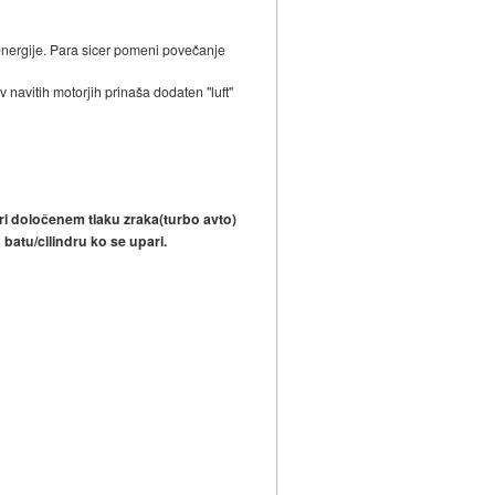
energije. Para sicer pomeni povečanje
 v navitih motorjih prinaša dodaten "luft"
pri določenem tlaku zraka(turbo avto)
 batu/cilindru ko se upari.