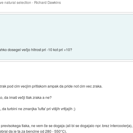
 natural selection - Richard Dawkins
lahko dosegel večjo hitrost pri -10 kot pri +10?
 zrak pod cim vecjim pritiskom ampak da pride not cim vec zraka.
ko, da imaš večji tlak zraka a ne?
 turbini ne zmanjka 'lufta' pri višjih vrtljajih ;)
revisokega tlaka, ne vem če se dogaja (ali bi se dogajalo npr. brez intercoolerja),
ebral da je ta za bencine od 280 - 550°C).