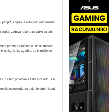
a uplinjač, ampak je avto poln raznoraznih
e zraka) zadeva računa podatke za tlak
a malo premalo v mešanici, da se doseže
bi se kaj lahko zgodilo, da bi prišlo do
v in s tem povečanje tlaka v cilindru, kar
m tlaku zraka(turbo avto) in odprti loputi
.