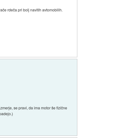
ače rdeča pri bolj navitih avtomobilih.
zmerje, se pravi, da ima motor še fizične
padejo.)