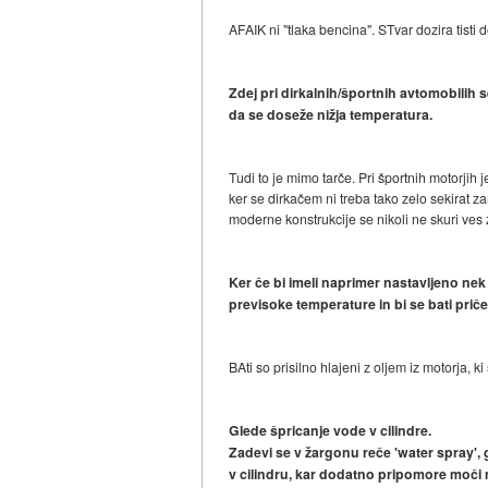
AFAIK ni "tlaka bencina". STvar dozira tisti d
Zdej pri dirkalnih/športnih avtomobilih
da se doseže nižja temperatura.
Tudi to je mimo tarče. Pri športnih motorjih
ker se dirkačem ni treba tako zelo sekirat 
moderne konstrukcije se nikoli ne skuri ves 
Ker če bi imeli naprimer nastavljeno nek 
previsoke temperature in bi se bati pričel
BAti so prisilno hlajeni z oljem iz motorja, 
Glede špricanje vode v cilindre.
Zadevi se v žargonu reče 'water spray', g
v cilindru, kar dodatno pripomore moči m