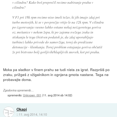
v cilindru? Kako boš preprečil recimo nabiranje prahu v
cilindru?
V F1 pri 18k rpm recimo niso imeli težav, ki jih imajo zdaj pri
turbo motorjih, ki se v povprečju vrtijo le na 12k rpm. V cilindru
po izgorevanju vseeno lahko ostane nekaj neizgoretega goriva
oz. mešanice v nekem žepu, ki po zajemu svežega zraka in
stiskanju le tega (bistven podatek je, da zdaj uporabljajo
turbine) lahko privede do samovžiga, torej do predčasne
detonacije - klenkanja. Torej problem ostajanja goriva občutiš
že pri bistveno bolj gorljivih/hlapljivih snoveh, kot pri prahu.
Moka pa sladkor v finem prahu se tudi nista za igrat. Razpršiš po
zraku, prižgeš z vžigalnikom in ognjena gmota nastane. Tega ne
probavajte doma.
Zgodovina sprememb…
spremenilo:
Unknown_001
(
11. avg 2014 ob 14:02
)
Okapi
::
11. avg 2014, 14:10