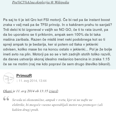
Pra%C5%A1na eksplozija @ Wikipedia
Pa saj to ti je isti Qrc kot FSI motorji. Če bi rad pa še instant boost
zraka v valj maš pa še TFSI princip. In o kakšnem prahu to sanjaš?
Trdi delci ki bi izgoreval v valjih so NO GO, če ti to rata izumit, pa
da bo uporabno se ti priklonim, ampak sem 100% da bi taka
mašina zaribala. Razen če misliš imet neki podobnega kot so ti
spreji ampak to je bedarija, ker si potem od tlaka v jeklenki
odvisen, koliko mase bo na koncu ostalo v jeklenki... Pol je že bolje
imeti avto na plin. Motorji pa so se v teh zadnjih stotih toliko razvili,
da danes ustvarijo skoraj idealno mešanico bencina in zraka 1:15
če se ne motim (naj me kdo popravi če sem drugo številko biksnil).
PrimozR
::
11. avg 2014, 13:44
Okapi
je
11. avg 2014 ob 13:35
izjavil
:
Seveda ni ekonomično, ampak v svetu, kjer ni ne nafte ne
elektrike, bi mogoče vseeno uporabljali motor na premogov (ali
kakšen drug) prah.