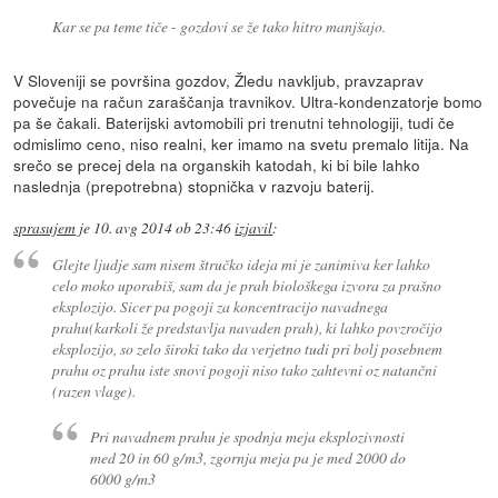
Kar se pa teme tiče - gozdovi se že tako hitro manjšajo.
V Sloveniji se površina gozdov, Žledu navkljub, pravzaprav
povečuje na račun zaraščanja travnikov. Ultra-kondenzatorje bomo
pa še čakali. Baterijski avtomobili pri trenutni tehnologiji, tudi če
odmislimo ceno, niso realni, ker imamo na svetu premalo litija. Na
srečo se precej dela na organskih katodah, ki bi bile lahko
naslednja (prepotrebna) stopnička v razvoju baterij.
sprasujem
je
10. avg 2014 ob 23:46
izjavil
:
Glejte ljudje sam nisem štručko ideja mi je zanimiva ker lahko
celo moko uporabiš, sam da je prah biološkega izvora za prašno
eksplozijo. Sicer pa pogoji za koncentracijo navadnega
prahu(karkoli že predstavlja navaden prah), ki lahko povzročijo
eksplozijo, so zelo široki tako da verjetno tudi pri bolj posebnem
prahu oz prahu iste snovi pogoji niso tako zahtevni oz natančni
(razen vlage).
Pri navadnem prahu je spodnja meja eksplozivnosti
med 20 in 60 g/m3, zgornja meja pa je med 2000 do
6000 g/m3