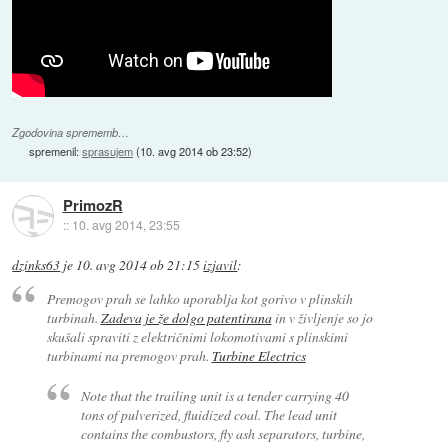
Zgodovina sprememb…
spremenil:
sprasujem
(
10. avg 2014 ob 23:52
)
PrimozR
::
10. avg 2014, 23:55
dzinks63
je
10. avg 2014 ob 21:15
izjavil
:
Premogov prah se lahko uporablja kot gorivo v plinskih
turbinah.
Zadeva je že dolgo patentirana
in v življenje so jo
skušali spraviti z električnimi lokomotivami s plinskimi
turbinami na premogov prah.
Turbine Electrics
Note that the trailing unit is a tender carrying 40
tons of pulverized, fluidized coal. The lead unit
contains the combustors, fly ash separators, turbine,