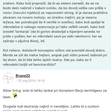
zrakom. Kako boš preprečil, da bi se sistem zamašil, da se ne
bodo delci nabirali v kakem ovinku, da bo dovolj velika cev prišla v
motor (trenutni injektorji za neposredni vbrizg, ki je danes praktično
obvezen na novem motorju, so izredno majhni, pa je vseeno
težava, ker potrebuješ še 4 ventile in svečko), kako boš speljal te
mikrodelce iz nekega rezeorvarja pri tako velikih ceveh, kako boš
izvedel 'tankanje' (da bi gorivo dostavljal s kiperjem seveda ne
pride v poštev, ker so mikrodelci sami po sebi rakotvorni, ker se
zažrejo v pljučna tkiva), itd.
Kot rečeno, določenih konceptov očitno nisi premislil dovolj dobro.
Morda se zdi da malce hejtam, ampak pač vidim preveč slabosti pri
tej stvari, da bi bila lahko sploh realna. Itak pa, kako so ti
mikrodelci boljši od bencina/dizla?
Brane22
::
10. avg 2014, 19:19
Silver lining: avto bi lahko tankal pri domačem filerju kertridgeov za
laser.
Drugače tudi doziranje najbrž ni nerešljivo. Lahko bi s curkom
zraka pod visokim pritiskom razpihal prah.