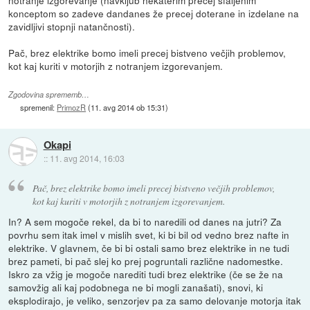
konceptom so zadeve dandanes že precej doterane in izdelane na
zavidljivi stopnji natančnosti).
Pač, brez elektrike bomo imeli precej bistveno večjih problemov,
kot kaj kuriti v motorjih z notranjem izgorevanjem.
Zgodovina sprememb…
spremenil:
PrimozR
(
11. avg 2014 ob 15:31
)
Okapi
::
11. avg 2014, 16:03
Pač, brez elektrike bomo imeli precej bistveno večjih problemov,
kot kaj kuriti v motorjih z notranjem izgorevanjem.
In? A sem mogoče rekel, da bi to naredili od danes na jutri? Za
povrhu sem itak imel v mislih svet, ki bi bil od vedno brez nafte in
elektrike. V glavnem, če bi bi ostali samo brez elektrike in ne tudi
brez pameti, bi pač slej ko prej pogruntali različne nadomestke.
Iskro za vžig je mogoče narediti tudi brez elektrike (če se že na
samovžig ali kaj podobnega ne bi mogli zanašati), snovi, ki
eksplodirajo, je veliko, senzorjev pa za samo delovanje motorja itak