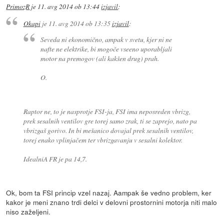
PrimozR
je
11. avg 2014 ob 13:44
izjavil
:
Okapi
je
11. avg 2014 ob 13:35
izjavil
:
Seveda ni ekonomično, ampak v svetu, kjer ni ne
nafte ne elektrike, bi mogoče vseeno uporabljali
motor na premogov (ali kakšen drug) prah.
O.
Raptor ne, to je nasprotje FSI-ja, FSI ima neposreden vbrizg,
prek sesalnih ventilov gre torej samo zrak, ti se zaprejo, nato pa
vbrizgaš gorivo. In bi mešanico dovajal prek sesalnih ventilov,
torej enako vplinjačem ter vbrizgavanju v sesalni kolektor.
IdealniA FR je pa 14,7.
Ok, bom ta FSI princip vzel nazaj. Aampak še vedno problem, ker
kakor je meni znano trdi delci v delovni prostornini motorja niti malo
niso zaželjeni.