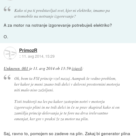
Kako si pa ti predstavljaš svet, kjer ni elektrike, imamo pa
avtomobile na notranje izgorevanje?
A za motor na notranje izgorevanje potrebuješ elektriko?
O.
PrimozR
::
11. avg 2014, 15:29
Unknown_001
je
11. avg 2014 ob 13:59
izjavil
:
Ok, bom ta FSI princip vzel nazaj. Aampak še vedno problem,
ker kakor je meni znano trdi delci v delovni prostornini motorja
niti malo niso zaželjeni.
Tisti traktorji na les pa kakor zastopim notri v motorju
izgorevajo plini in ne trdi delci in če se prav skapiral kako si on
zamišlja princip delovanja je te fore na drva irelevantno
omenjat, ker gre v praksi že za motor na plin.
Saj, ravno to, pomojem so zadeve na plin. Zakaj bi generator plina