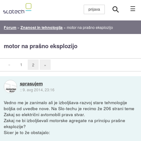
☰
Forum
»
Znanost in tehnologija
»
motor na prašno eksplozijo
motor na prašno eksplozijo
«
1
2
»
sprasujem
::
9. avg 2014, 23:16
Vedno me je zanimalo ali je izboljšava-razvoj stare tehmologije
boljša od uvedbe nove. Na Slo-techu je recimo že 206 strani teme
Zakaj so električni avtomobili prava stvar.
Zakaj ne bi izboljševali motorske agregate na principu prašne
eksplozije?
Sicer je to že obstajalo: