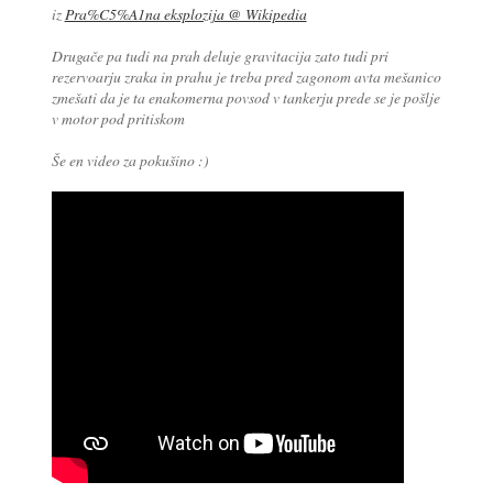
iz
Pra%C5%A1na eksplozija @ Wikipedia
Drugače pa tudi na prah deluje gravitacija zato tudi pri
rezervoarju zraka in prahu je treba pred zagonom avta mešanico
zmešati da je ta enakomerna povsod v tankerju prede se je pošlje
v motor pod pritiskom
Še en video za pokušino :)