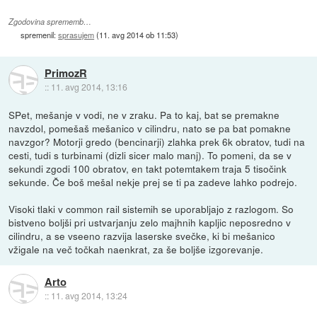
Zgodovina sprememb…
spremenil:
sprasujem
(
11. avg 2014 ob 11:53
)
PrimozR
::
11. avg 2014, 13:16
SPet, mešanje v vodi, ne v zraku. Pa to kaj, bat se premakne
navzdol, pomešaš mešanico v cilindru, nato se pa bat pomakne
navzgor? Motorji gredo (bencinarji) zlahka prek 6k obratov, tudi na
cesti, tudi s turbinami (dizli sicer malo manj). To pomeni, da se v
sekundi zgodi 100 obratov, en takt potemtakem traja 5 tisočink
sekunde. Če boš mešal nekje prej se ti pa zadeve lahko podrejo.
Visoki tlaki v common rail sistemih se uporabljajo z razlogom. So
bistveno boljši pri ustvarjanju zelo majhnih kapljic neposredno v
cilindru, a se vseeno razvija laserske svečke, ki bi mešanico
vžigale na več točkah naenkrat, za še boljše izgorevanje.
Arto
::
11. avg 2014, 13:24