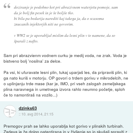
doziranje je podobno kot pri abrazivnem waterjetu pomoje, sam
da je bolj fin pesek in je še boljše tko.
bi bila pa bedarija narediti kaj takega ja, da o scasoma
znucanih injektorjih niti ne govorim.
v WW2 se je uporabljal mislim da lesni plin v te namene, da so
šparali z nafto.
Sam pri abrazvienm vodnem curku je medij voda, ne zrak. Voda je
bistveno bolj 'nosilna' za delce.
Pa vsi, ki ufuravate lesni plin, tukaj uparjaš les, da pripraviš plin, ki
ga nato kuriš v motorju. OP govori o trdem gorivu v mikrodelcih, ne
o uplinjanju trde mase (kar je, IMO, pri vseh zalogah zemeljskega
plina naravnega in umetnega izvora rahlo neumno početje, sploh
če to namontiraš na vozilo...)
dzinks63
::
10. avg 2014, 21:15
Premogov prah se lahko uporablja kot gorivo v plinskih turbinah.
Zadeva je že dolgo patentirana
in v življenje so jo skušali spraviti z