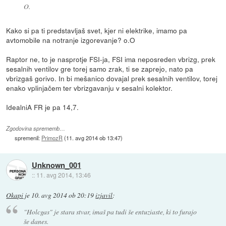
O.
Kako si pa ti predstavljaš svet, kjer ni elektrike, imamo pa
avtomobile na notranje izgorevanje? o.O
Raptor ne, to je nasprotje FSI-ja, FSI ima neposreden vbrizg, prek
sesalnih ventilov gre torej samo zrak, ti se zaprejo, nato pa
vbrizgaš gorivo. In bi mešanico dovajal prek sesalnih ventilov, torej
enako vplinjačem ter vbrizgavanju v sesalni kolektor.
IdealniA FR je pa 14,7.
Zgodovina sprememb…
spremenil:
PrimozR
(
11. avg 2014 ob 13:47
)
Unknown_001
::
11. avg 2014, 13:46
Okapi
je
10. avg 2014 ob 20:19
izjavil
:
"Holcgas" je stara stvar, imaš pa tudi še entuziaste, ki to furajo
še danes.