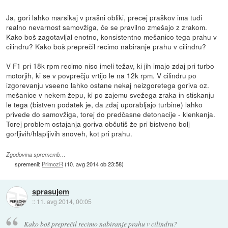
Ja, gori lahko marsikaj v prašni obliki, precej praškov ima tudi
realno nevarnost samovžiga, če se pravilno zmešajo z zrakom.
Kako boš zagotavljal enotno, konsistentno mešanico tega prahu v
cilindru? Kako boš preprečil recimo nabiranje prahu v cilindru?
V F1 pri 18k rpm recimo niso imeli težav, ki jih imajo zdaj pri turbo
motorjih, ki se v povprečju vrtijo le na 12k rpm. V cilindru po
izgorevanju vseeno lahko ostane nekaj neizgoretega goriva oz.
mešanice v nekem žepu, ki po zajemu svežega zraka in stiskanju
le tega (bistven podatek je, da zdaj uporabljajo turbine) lahko
privede do samovžiga, torej do predčasne detonacije - klenkanja.
Torej problem ostajanja goriva občutiš že pri bistveno bolj
gorljivih/hlapljivih snoveh, kot pri prahu.
Zgodovina sprememb…
spremenil:
PrimozR
(
10. avg 2014 ob 23:58
)
sprasujem
::
11. avg 2014, 00:05
Kako boš preprečil recimo nabiranje prahu v cilindru?