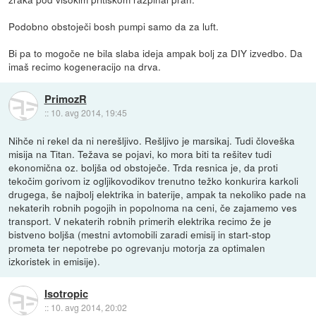
Podobno obstoječi bosh pumpi samo da za luft.
Bi pa to mogoče ne bila slaba ideja ampak bolj za DIY izvedbo. Da
imaš recimo kogeneracijo na drva.
PrimozR
::
10. avg 2014, 19:45
Nihče ni rekel da ni nerešljivo. Rešljivo je marsikaj. Tudi človeška
misija na Titan. Težava se pojavi, ko mora biti ta rešitev tudi
ekonomična oz. boljša od obstoječe. Trda resnica je, da proti
tekočim gorivom iz ogljikovodikov trenutno težko konkurira karkoli
drugega, še najbolj elektrika in baterije, ampak ta nekoliko pade na
nekaterih robnih pogojih in popolnoma na ceni, če zajamemo ves
transport. V nekaterih robnih primerih elektrika recimo že je
bistveno boljša (mestni avtomobili zaradi emisij in start-stop
prometa ter nepotrebe po ogrevanju motorja za optimalen
izkoristek in emisije).
Isotropic
::
10. avg 2014, 20:02