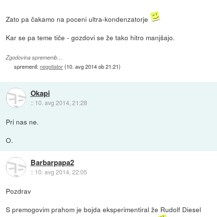
Zato pa čakamo na poceni ultra-kondenzatorje
Kar se pa teme tiče - gozdovi se že tako hitro manjšajo.
Zgodovina sprememb…
spremenil:
negotiator
(
10. avg 2014 ob 21:21
)
Okapi
::
10. avg 2014, 21:28
Pri nas ne.
O.
Barbarpapa2
::
10. avg 2014, 22:05
Pozdrav
S premogovim prahom je bojda eksperimentiral že Rudolf Diesel