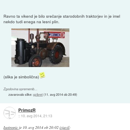
Ravno ta vikend je bilo srečanje starodobnih traktorjev in je imel
nekdo tudi enega na lesni plin.
(slika je simbolična)
Zgodovina sprememb…
zavarovalo slike:
gzibret
(
11. avg 2014 ob 20:49
)
PrimozR
::
10. avg 2014, 21:13
Isotropic
je
10. avg 2014 ob 20:02
izjavil
: