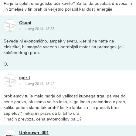
Pa je to sploh energetsko učinkovito? Za to, da posekaš drevesa in
jih zmelješ v fin prah bi verjetno porabil kar dosti energije.
Okapi
::
11. avg 2014, 13:35
Seveda ni ekonomično, ampak v svetu, kjer ni ne nafte ne
elektrike, bi mogoče vseeno uporabljali motor na premogov (ali
kakšen drug) prah.
O.
spirit
::
11. avg 2014, 13:42
problemov tu je malo morje od velikosti kupnega trga, pa vse do
cene goriva, ok mamo veliko lesa, ki ga lhako pretvorimo v prah,
koliko potem stane tak prah? koliko lahko z njim preoziš brez
zapletov? nekaj mi pravi, da bi bil to dra
ji način prevoza, cena avtomobilov pa...?
Unknown_001