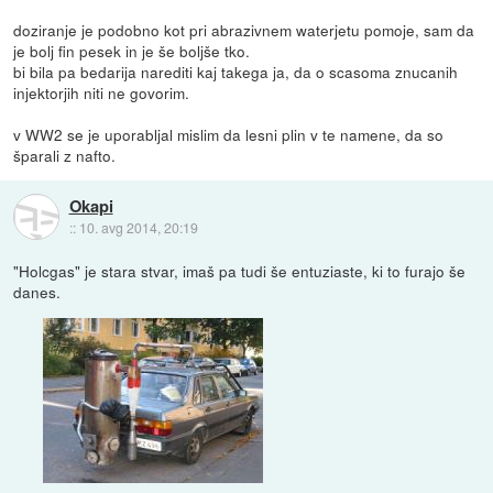
doziranje je podobno kot pri abrazivnem waterjetu pomoje, sam da
je bolj fin pesek in je še boljše tko.
bi bila pa bedarija narediti kaj takega ja, da o scasoma znucanih
injektorjih niti ne govorim.
v WW2 se je uporabljal mislim da lesni plin v te namene, da so
šparali z nafto.
Okapi
::
10. avg 2014, 20:19
"Holcgas" je stara stvar, imaš pa tudi še entuziaste, ki to furajo še
danes.