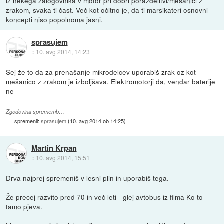
iz nekega zalogovnika v motor pri dobri porazdelitvi/mešanici z
zrakom, svaka ti čast. Več kot očitno je, da ti marsikateri osnovni
koncepti niso popolnoma jasni.
sprasujem
::
10. avg 2014, 14:23
Sej že to da za prenašanje mikrodelcev uporabiš zrak oz kot
mešanico z zrakom je izboljšava. Elektromotorji da, vendar baterije
ne
Zgodovina sprememb…
spremenil:
sprasujem
(
10. avg 2014 ob 14:25
)
Martin Krpan
::
10. avg 2014, 15:51
Drva najprej spremeniš v lesni plin in uporabiš tega.
Že precej razvito pred 70 in več leti - glej avtobus iz filma Ko to
tamo pjeva.