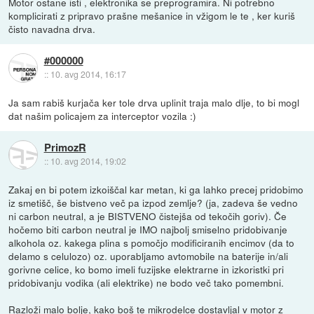
Motor ostane isti , elektronika se preprogramira. Ni potrebno
komplicirati z pripravo prašne mešanice in vžigom le te , ker kuriš
čisto navadna drva.
#000000
::
10. avg 2014, 16:17
Ja sam rabiš kurjača ker tole drva uplinit traja malo dlje, to bi mogl
dat našim policajem za interceptor vozila :)
PrimozR
::
10. avg 2014, 19:02
Zakaj en bi potem izkoiščal kar metan, ki ga lahko precej pridobimo
iz smetišč, še bistveno več pa izpod zemlje? (ja, zadeva še vedno
ni carbon neutral, a je BISTVENO čistejša od tekočih goriv). Če
hočemo biti carbon neutral je IMO najbolj smiselno pridobivanje
alkohola oz. kakega plina s pomočjo modificiranih encimov (da to
delamo s celulozo) oz. uporabljamo avtomobile na baterije in/ali
gorivne celice, ko bomo imeli fuzijske elektrarne in izkoristki pri
pridobivanju vodika (ali elektrike) ne bodo več tako pomembni.
Razloži malo bolje, kako boš te mikrodelce dostavljal v motor z