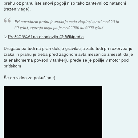
prahu oz prahu iste snovi pogoji niso tako zahtevni oz natančni
(razen vlage).
Pri navadnem prahu je spodnja meja eksplozivnosti med 20 in
60 g/m3, zgornja meja pa je med 2000 do 6000 g/m3
iz
Pra%C5%A1na eksplozija @ Wikipedia
Drugače pa tudi na prah deluje gravitacija zato tudi pri rezervoarju
zraka in prahu je treba pred zagonom avta mešanico zmešati da je
ta enakomerna povsod v tankerju prede se je pošlje v motor pod
pritiskom
Še en video za pokušino :)