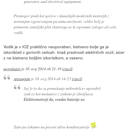
generator, and electrical equipment.
Premogov prah kot gorivo v današnjih modernih motorjih z
notranjim izgorevanjem pa nima možnosti, veliko bolj je
primeren zemeljski plin (katerega so še ogromne zaloge) ali celo
vodik.
Vodik je v ICE praktično neuporaben, bistveno bolje ga je
izkoriščati v gorivnih celicah. Imaš prednosti električnih vozil, sicer
z ne bistveno boljšim izkoristkom, a vseeno.
negotiator
je
10. avg 2014 ob 21:19
izjavil
:
sprasujem
je
10. avg 2014 ob 14:23
izjavil
:
Sej že to da za prenašanje mikrodelcev uporabiš
zrak oz kot mešanico z zrakom je izboljšava.
Elektromotorji da, vendar baterije ne
Zato pa čakamo na poceni ultra-kondenzatorje