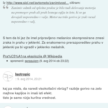
Iz
http://www.siol.net/avtomoto/zanimivost...
citiram:
Zanimiv odmik od splošne prakse je bilo tudi delovanje motorja
na premogov prah ali prah lesnega oglja in šote, ki so ga
dovajali neposredno v valje. Motor na trdo gorivo je zrak vsesal
neposredno v valj,
S tem da bi jaz že imel pripravljeno mešanico skompresirane zmesi
zraka in prahu v jeklenki. Za enakomerno prerazporeditev prahu v
jeklenki pa bi vgradil v jeklenko mešalnik.
Pra%C5%A1na eksplozija @ Wikipedia
spremenil:
sprasujem
(
9. avg 2014 ob 23:22
)
Isotropic
::
9. avg 2014, 23:21
kaj pa mislis, da naredi visokotlačni vbrizg? razbije gorivo na zelo
majhne kapljice in imaš isti efekt.
tisto je samo nizja kurilna vrednost.