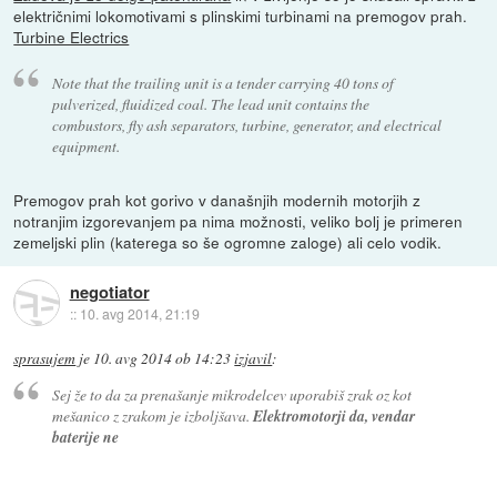
električnimi lokomotivami s plinskimi turbinami na premogov prah.
Turbine Electrics
Note that the trailing unit is a tender carrying 40 tons of
pulverized, fluidized coal. The lead unit contains the
combustors, fly ash separators, turbine, generator, and electrical
equipment.
Premogov prah kot gorivo v današnjih modernih motorjih z
notranjim izgorevanjem pa nima možnosti, veliko bolj je primeren
zemeljski plin (katerega so še ogromne zaloge) ali celo vodik.
negotiator
::
10. avg 2014, 21:19
sprasujem
je
10. avg 2014 ob 14:23
izjavil
:
Sej že to da za prenašanje mikrodelcev uporabiš zrak oz kot
mešanico z zrakom je izboljšava.
Elektromotorji da, vendar
baterije ne