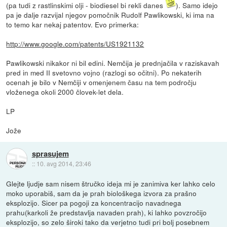
(pa tudi z rastlinskimi olji - biodiesel bi rekli danes
). Samo idejo
pa je dalje razvijal njegov pomočnik Rudolf Pawlikowski, ki ima na
to temo kar nekaj patentov. Evo primerka:
http://www.google.com/patents/US1921132
Pawlikowski nikakor ni bil edini. Nemčija je prednjačila v raziskavah
pred in med II svetovno vojno (razlogi so očitni). Po nekaterih
ocenah je bilo v Nemčiji v omenjenem času na tem področju
vloženega okoli 2000 človek-let dela.
LP
Jože
sprasujem
::
10. avg 2014, 23:46
Glejte ljudje sam nisem štručko ideja mi je zanimiva ker lahko celo
moko uporabiš, sam da je prah biološkega izvora za prašno
eksplozijo. Sicer pa pogoji za koncentracijo navadnega
prahu(karkoli že predstavlja navaden prah), ki lahko povzročijo
eksplozijo, so zelo široki tako da verjetno tudi pri bolj posebnem