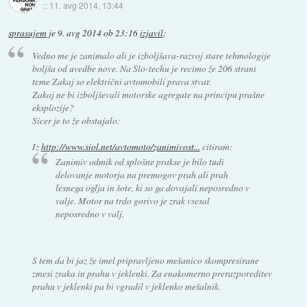
::
11. avg 2014, 13:44
sprasujem
je
9. avg 2014 ob 23:16
izjavil
:
Vedno me je zanimalo ali je izboljšava-razvoj stare tehmologije
boljša od uvedbe nove. Na Slo-techu je recimo že 206 strani
teme Zakaj so električni avtomobili prava stvar.
Zakaj ne bi izboljševali motorske agregate na principu prašne
eksplozije?
Sicer je to že obstajalo:
Iz
http://www.siol.net/avtomoto/zanimivost...
citiram:
Zanimiv odmik od splošne prakse je bilo tudi
delovanje motorja na premogov prah ali prah
lesnega oglja in šote, ki so ga dovajali neposredno v
valje. Motor na trdo gorivo je zrak vsesal
neposredno v valj,
S tem da bi jaz že imel pripravljeno mešanico skompresirane
zmesi zraka in prahu v jeklenki. Za enakomerno prerazporeditev
prahu v jeklenki pa bi vgradil v jeklenko mešalnik.