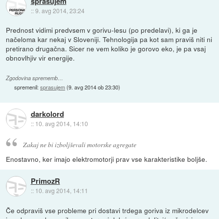
sprasujem
::
9. avg 2014, 23:24
Prednost vidimi predvsem v gorivu-lesu (po predelavi), ki ga je
načeloma kar nekaj v Sloveniji. Tehnologija pa kot sam praviš niti ni
pretirano drugačna. Sicer ne vem koliko je gorovo eko, je pa vsaj
obnovlhjiv vir energije.
Zgodovina sprememb…
spremenil:
sprasujem
(
9. avg 2014 ob 23:30
)
darkolord
::
10. avg 2014, 14:10
Zakaj ne bi izboljševali motorske agregate
Enostavno, ker imajo elektromotorji prav vse karakteristike boljše.
PrimozR
::
10. avg 2014, 14:11
Če odpraviš vse probleme pri dostavi trdega goriva iz mikrodelcev