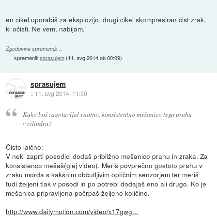
en cikel uporabiš za eksplozijo, drugi cikel skompresiran čist zrak,
ki očisti. Ne vem, nabijam.
Zgodovina sprememb…
spremenil:
sprasujem
(
11. avg 2014 ob 00:09
)
sprasujem
::
11. avg 2014, 11:50
Kako boš zagotavljal enotno, konsistentno mešanico tega prahu
v cilindru?
Čisto laično:
V neki zaprti posodici dodaš približno mešanico prahu in zraka. Za
konsistenco mešaš(glej video). Meriš povprečno gostoto prahu v
zraku morda s kakšnim občutljivim optičnim senzorjem ter meriš
tudi željeni tlak v posodi in po potrebi dodajaš eno ali drugo. Ko je
mešanica pripravljena počrpaš željeno količino.
http://www.dailymotion.com/video/x17gwg...