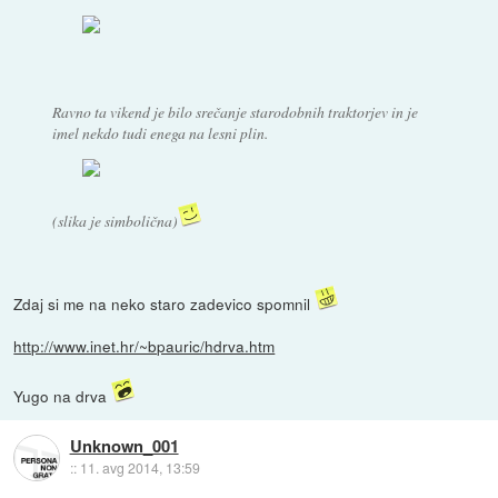
Ravno ta vikend je bilo srečanje starodobnih traktorjev in je
imel nekdo tudi enega na lesni plin.
(slika je simbolična)
Zdaj si me na neko staro zadevico spomnil
http://www.inet.hr/~bpauric/hdrva.htm
Yugo na drva
Unknown_001
::
11. avg 2014, 13:59