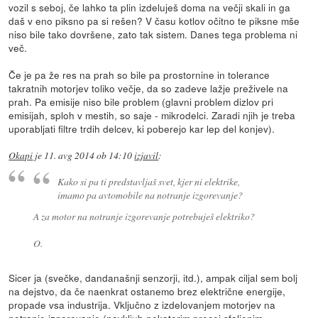
vozil s seboj, če lahko ta plin izdeluješ doma na večji skali in ga
daš v eno piksno pa si rešen? V času kotlov očitno te piksne mše
niso bile tako dovršene, zato tak sistem. Danes tega problema ni
več.
Če je pa že res na prah so bile pa prostornine in tolerance
takratnih motorjev toliko večje, da so zadeve lažje preživele na
prah. Pa emisije niso bile problem (glavni problem dizlov pri
emisijah, sploh v mestih, so saje - mikrodelci. Zaradi njih je treba
uporabljati filtre trdih delcev, ki poberejo kar lep del konjev).
Okapi
je
11. avg 2014 ob 14:10
izjavil
:
Kako si pa ti predstavljaš svet, kjer ni elektrike,
imamo pa avtomobile na notranje izgorevanje?
A za motor na notranje izgorevanje potrebuješ elektriko?
O.
Sicer ja (svečke, dandanašnji senzorji, itd.), ampak ciljal sem bolj
na dejstvo, da če naenkrat ostanemo brez električne energije,
propade vsa industrija. Vključno z izdelovanjem motorjev na
notranje izgorevanje (navkljub nekaterim precej sfaljenim