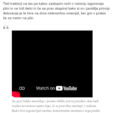
Tisti traktorji na les pa kakor zastopim notri v motorju izgorevajo
plini in ne trdi delci in če se prav skapiral kako si on zamišlja princip
delovanja je te fore na drva irelevantno omenjat, ker gre v praksi
že za motor na plin.
Ja, gori lahko marsikaj v prašni obliki, precej praškov ima tudi
realno nevarnost samovžiga, če se pravilno zmešajo z zrakom.
Kako boš zagotavljal enotno, konsistentno mešanico tega prahu