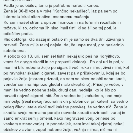
Padla je odločitev, temu je potrebno narediti konec.
Žena je 30-ič vzela v roke "Končno nekadilec", jaz pa sem po
internetu iskal alternative, osebnemu mučenju.
Ko sem našel stran z opisom hipnoze in na forumih rezultate in
težave, ki so, oziroma jih niso imeli tisti, ki so šli po tej poti, je
odločitev padla.
Klic doktorja, klic nazaj in ostalo mi je samo še dva dni uživanja v
razvadi. Žena mi je takoj dejala, da, če uspe meni, gre naslednjo
soboto ona.
V soboto ob 13. uri, sem šel tistih nekaj ulic peš na Koryitkovo,
vmes še enega skadil in se prepustil doktorju. Po eni uri in pol, v
meni ni bilo nobene želje po cigareti več, roke mirne, živci mirni, kot
po ravnokar skajeni cigareti, zavest pa v pričakovanju, kdaj se bo
pojavila želja (moram priznati, da sem se sicer odločil nehat kadit,
vendar sem na hipnozo gledal malo skeptično). Prišel je večer, v
meni še vedno nobene želje, drugi dan, nedelja, ko je šlo po
navadi največ cigaret, nič. Žena vedno bolj začudena, nad mojo
mirnostjo (rešil nekaj računalniških problemov, pri katerih so vedno
poleg čikov, letele okoli tudi kakšne psovke), še vedno nič. Žena je
skadila svojo normalno porcijo (seveda zaradi obzirnosti, zunaj in
samo enkrat sem ji omenil, kako negravžen vonj, prinese po
vsakem v stanovanje). V ponedeljek, sem imel takoj zjutraj nekaj
obiskov z avtom, zopet nobene želje, vožnja mirna, nič me ni