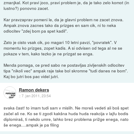
zmanjkal. Kot pravi joco, pravi problem je, da je tako zelo komot (in
lustno?) ponovno zacet.
Kar pravzaprav pomeni le, da je glavni problem ne zacet znova.
Ampak znova zacnes tako da prizges en sam cik, ni to neka
odlocitev "zdej bom pa spet kadil".
Zato je cisto vsak cik, po magari 10 letni pavzi, "povratek". V
momentu ko prizges, zopet kadis. A si odvisen od tega al ne se
pokaze v tem, kako tezko je ne prizgat se enga.
Menda pomaga, ce pred sabo ne postavljas zivljenskih odlocitev
tipa "nikoli vec" ampak raje take bol skromne "tudi danes ne bom".
Kaj bo jutri bos pac videl jutri.
Ramon dekers
::
7. jan 2011, 23:54
svaka čast! to imam tudi sam v mislih. Ne moreš vedeti ali boš spet
začel ali ne. Ko se ti zgodi kakšna huda huda reakcija v lajfu bodis
diplomiraš, ti nekdo umre, lahko brez problema prižge enega, nato
še enega....ampak je pa filing