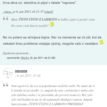
črna slina oz. tekočina iz pljuč v tistele "naprave".
.:joco:.
je
6. jan 2011 ob 21:37
izjavil
:
Mah,
ČISTO ČISTO Z LAHKOTO
ni lahko zjutri iz postle vstat.
Pa vseen vsak dan to nardiš?
No no potem se strinjava kajne. Ker na momente se mi zdi, kot da
nekateri brez problema vstajajo zjutraj, mogoče celo z veseljem
Zgodovina sprememb…
spremenilo:
Marilyn
(
6. jan 2011 ob 21:38
)
nevone
::
6. jan 2011, 21:42
Sem ugotovil, da sva si popolnoma različni osebi. Ne samo da si
ti ženska in jaz moški :)), ampak da sem v primerjavi stabo zelo
zelo labilna oseba ( če presodim, da govoriš resnico). Pač zelo
zelo rad kadim in me že ob najmanjši skušnjavi zanese. Ampak
lepo prosim...ČISTO ČISTO Z LAHKOTO PRENEHAT