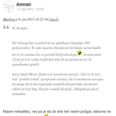
Avenger
::
7. jan 2011, 12:31
Marilyn
je
6. jan 2011 ob 23:44
izjavil
:
@ Avenger
Nič od tega kar si naštel me ne spodbuja k kajenju. Niti
podzavestno. To sem siguren. Enostavno kot mulo začneš kadit
ker te to zanima, ker se počutiš bolj odraslega
, in nato mine
12 let in ti še vedno kadiš kot turk..To je enostavno to. Si
popolnoma zgrešil.
kot je dejal Moris. Zadeva te enostavno sprosti, v krvi ti že teče
tisti "preklet tobak" (preprosto rečeno), da si enostavno navajen
na njega. In že kar nagonsko nasploh deluješ tako, da moreš
vdihovat tisti dim. Ne piši o nekih iluzijah....Sklepam pa da si
nekadilec.
Nisem nekadilec, res pa je da že dve leti nisem prižgal, datuma ne