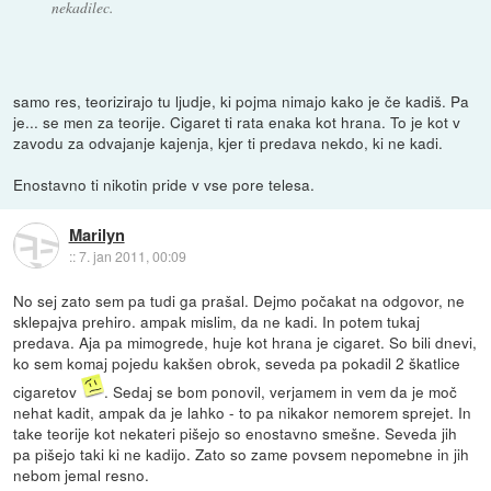
nekadilec.
samo res, teorizirajo tu ljudje, ki pojma nimajo kako je če kadiš. Pa
je... se men za teorije. Cigaret ti rata enaka kot hrana. To je kot v
zavodu za odvajanje kajenja, kjer ti predava nekdo, ki ne kadi.
Enostavno ti nikotin pride v vse pore telesa.
Marilyn
::
7. jan 2011, 00:09
No sej zato sem pa tudi ga prašal. Dejmo počakat na odgovor, ne
sklepajva prehiro. ampak mislim, da ne kadi. In potem tukaj
predava. Aja pa mimogrede, huje kot hrana je cigaret. So bili dnevi,
ko sem komaj pojedu kakšen obrok, seveda pa pokadil 2 škatlice
cigaretov
. Sedaj se bom ponovil, verjamem in vem da je moč
nehat kadit, ampak da je lahko - to pa nikakor nemorem sprejet. In
take teorije kot nekateri pišejo so enostavno smešne. Seveda jih
pa pišejo taki ki ne kadijo. Zato so zame povsem nepomebne in jih
nebom jemal resno.