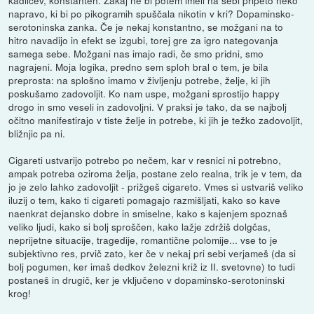
napravo, ki bi po pikogramih spuščala nikotin v kri? Dopaminsko-
serotoninska zanka. Če je nekaj konstantno, se možgani na to
hitro navadijo in efekt se izgubi, torej gre za igro nategovanja
samega sebe. Možgani nas imajo radi, če smo pridni, smo
nagrajeni. Moja logika, predno sem sploh bral o tem, je bila
preprosta: na splošno imamo v življenju potrebe, želje, ki jih
poskušamo zadovoljit. Ko nam uspe, možgani sprostijo happy
drogo in smo veseli in zadovoljni. V praksi je tako, da se najbolj
očitno manifestirajo v tiste želje in potrebe, ki jih je težko zadovoljit,
bližnjic pa ni.
Cigareti ustvarijo potrebo po nečem, kar v resnici ni potrebno,
ampak potreba oziroma želja, postane zelo realna, trik je v tem, da
jo je zelo lahko zadovoljit - prižgeš cigareto. Vmes si ustvariš veliko
iluzij o tem, kako ti cigareti pomagajo razmišljati, kako so kave
naenkrat dejansko dobre in smiselne, kako s kajenjem spoznaš
veliko ljudi, kako si bolj sproščen, kako lažje zdržiš dolgčas,
neprijetne situacije, tragedije, romantične polomije... vse to je
subjektivno res, prvič zato, ker če v nekaj pri sebi verjameš (da si
bolj pogumen, ker imaš dedkov železni križ iz II. svetovne) to tudi
postaneš in drugič, ker je vključeno v dopaminsko-serotoninski
krog!