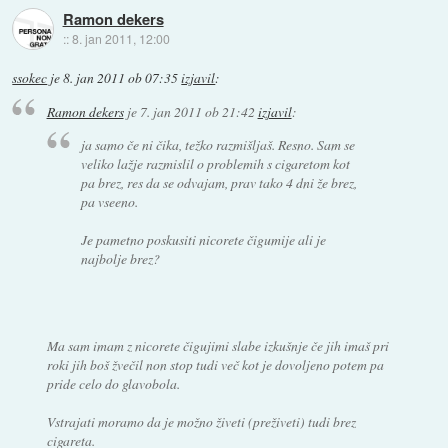
Ramon dekers
::
8. jan 2011, 12:00
ssokec
je
8. jan 2011 ob 07:35
izjavil
:
Ramon dekers
je
7. jan 2011 ob 21:42
izjavil
:
ja samo če ni čika, težko razmišljaš. Resno. Sam se
veliko lažje razmislil o problemih s cigaretom kot
pa brez, res da se odvajam, prav tako 4 dni že brez,
pa vseeno.
Je pametno poskusiti nicorete čigumije ali je
najbolje brez?
Ma sam imam z nicorete čigujimi slabe izkušnje če jih imaš pri
roki jih boš žvečil non stop tudi več kot je dovoljeno potem pa
pride celo do glavobola.
Vstrajati moramo da je možno živeti (preživeti) tudi brez
cigareta.