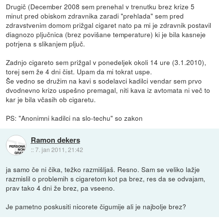
Drugič (December 2008 sem prenehal v trenutku brez krize 5
minut pred obiskom zdravnika zaradi "prehlada" sem pred
zdravstvenim domom prižgal cigaret nato pa mi je zdravnik postavil
diagnozo pljučnica (brez povišane temperature) ki je bila kasneje
potrjena s slikanjem pljuč.
Zadnjo cigareto sem prižgal v ponedeljek okoli 14 ure (3.1.2010),
torej sem že 4 dni čist. Upam da mi tokrat uspe.
Še vedno se družim na kavi s sodelavci kadilci vendar sem prvo
dvodnevno krizo uspešno premagal, niti kava iz avtomata ni več to
kar je bila včasih ob cigaretu.
PS: "Anonimni kadilci na slo-techu" so zakon
Ramon dekers
::
7. jan 2011, 21:42
ja samo če ni čika, težko razmišljaš. Resno. Sam se veliko lažje
razmislil o problemih s cigaretom kot pa brez, res da se odvajam,
prav tako 4 dni že brez, pa vseeno.
Je pametno poskusiti nicorete čigumije ali je najbolje brez?