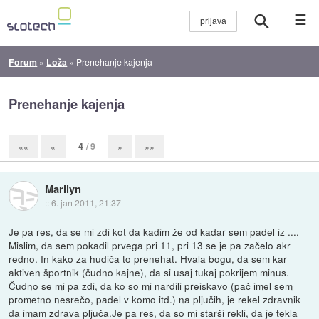
☰
Forum
»
Loža
»
Prenehanje kajenja
Prenehanje kajenja
4
/ 9
««
«
»
»»
Marilyn
::
6. jan 2011, 21:37
Je pa res, da se mi zdi kot da kadim že od kadar sem padel iz ....
Mislim, da sem pokadil prvega pri 11, pri 13 se je pa začelo akr
redno. In kako za hudiča to prenehat. Hvala bogu, da sem kar
aktiven športnik (čudno kajne), da si usaj tukaj pokrijem minus.
Čudno se mi pa zdi, da ko so mi nardili preiskavo (pač imel sem
prometno nesrečo, padel v komo itd.) na pljučih, je rekel zdravnik
da imam zdrava pljuča.Je pa res, da so mi starši rekli, da je tekla