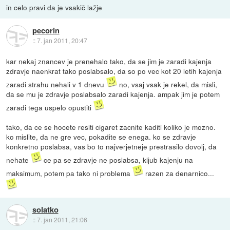
in celo pravi da je vsakič lažje
pecorin
::
7. jan 2011, 20:47
kar nekaj znancev je prenehalo tako, da se jim je zaradi kajenja
zdravje naenkrat tako poslabsalo, da so po vec kot 20 letih kajenja
zaradi strahu nehali v 1 dnevu
no, vsaj vsak je rekel, da misli,
da se mu je zdravje poslabsalo zaradi kajenja. ampak jim je potem
zaradi tega uspelo opustiti
tako, da ce se hocete resiti cigaret zacnite kaditi koliko je mozno.
ko mislite, da ne gre vec, pokadite se enega. ko se zdravje
konkretno poslabsa, vas bo to najverjetneje prestrasilo dovolj, da
nehate
ce pa se zdravje ne poslabsa, kljub kajenju na
maksimum, potem pa tako ni problema
razen za denarnico...
solatko
::
7. jan 2011, 21:06