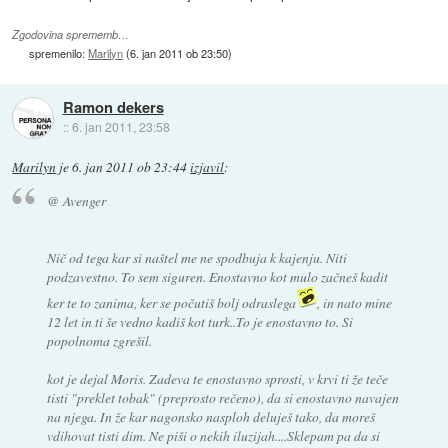
Zgodovina sprememb…
spremenilo:
Marilyn
(
6. jan 2011 ob 23:50
)
Ramon dekers
::
6. jan 2011, 23:58
Marilyn
je
6. jan 2011 ob 23:44
izjavil
:
@ Avenger
Nič od tega kar si naštel me ne spodbuja k kajenju. Niti
podzavestno. To sem siguren. Enostavno kot mulo začneš kadit
ker te to zanima, ker se počutiš bolj odraslega
, in nato mine
12 let in ti še vedno kadiš kot turk..To je enostavno to. Si
popolnoma zgrešil.
kot je dejal Moris. Zadeva te enostavno sprosti, v krvi ti že teče
tisti "preklet tobak" (preprosto rečeno), da si enostavno navajen
na njega. In že kar nagonsko nasploh deluješ tako, da moreš
vdihovat tisti dim. Ne piši o nekih iluzijah....Sklepam pa da si