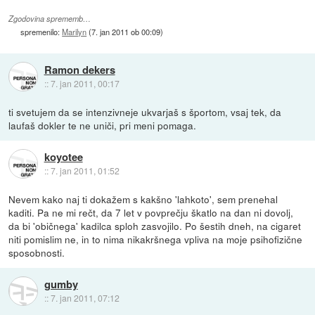
Zgodovina sprememb…
spremenilo:
Marilyn
(
7. jan 2011 ob 00:09
)
Ramon dekers
::
7. jan 2011, 00:17
ti svetujem da se intenzivneje ukvarjaš s športom, vsaj tek, da
laufaš dokler te ne uniči, pri meni pomaga.
koyotee
::
7. jan 2011, 01:52
Nevem kako naj ti dokažem s kakšno 'lahkoto', sem prenehal
kaditi. Pa ne mi rečt, da 7 let v povprečju škatlo na dan ni dovolj,
da bi 'običnega' kadilca sploh zasvojilo. Po šestih dneh, na cigaret
niti pomislim ne, in to nima nikakršnega vpliva na moje psihofizične
sposobnosti.
gumby
::
7. jan 2011, 07:12