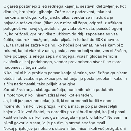
Cigareti postanejo z leti rednega kajenja, sestavni del življenje, kot
dihanje, hranjenje, gibanje. Zažre se v podzavest, tako kot
narkomanu droga, kot pijančku alko, vendar se mi zdi, da je
največja težava ritual (škatlico z mize ali žepa, odpreš, z užitkom
potegneš ven svoj cigaretek, si ga vtakneš v usta, poiščeš ogenj
in, ko prižgeš, gre prvi dim z užitkom do riti), zaposlena so vsa
čutila, obe roki, možgani, usta, pljuča in to tudi do 60X dnevno.
Ja, ta ritual se zažre v psiho, ko hočeš prenehat, ne veš kam bi z
rokami, kaj bi vtaknil v usta, postaja vedno bolj vroče, ves si živčen,
roke potujejo iz enega žepa v drugega, včasih glodaš kemični
svinčnik ali kaj podobnega, vendar prav nobena stvar ti ne more
nadomestiti tega rituala.
Nikoli mi ni bilo problem pomanjkanje nikotina, vsaj fizično ga nisem
občutil, ob vsakem poizkusu prenehanja, je postal problem, kako in
s čim nadomestiti, tako priljubljene gibe.
Zaradi živciranja, slabega počutja, nemirnih rok in podobnih
simptomov, nikoli nisem zdržal več, kot en teden.
Ja, tudi jaz poznam nekaj ljudi, ki so prenehali kaditi v enem
momentu in nikoli več prižgali - moja mati, je po par desetletjih
kajenja 3 in več škatel, to naredila po eni hudi angini, ko ji ni pasal
kadit en teden, nikoli več ga ni prižgala - ji je bilo lahko? Ne vem, ni
nikoli govorila o tem, jo je pa dim in smrad strašno motil.
Nekaj prijateljev je nehalo s stavo in tudi niso nikoli več prižgal, eni