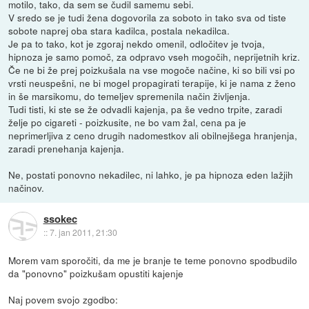
motilo, tako, da sem se čudil samemu sebi.
V sredo se je tudi žena dogovorila za soboto in tako sva od tiste
sobote naprej oba stara kadilca, postala nekadilca.
Je pa to tako, kot je zgoraj nekdo omenil, odločitev je tvoja,
hipnoza je samo pomoč, za odpravo vseh mogočih, neprijetnih kriz.
Če ne bi že prej poizkušala na vse mogoče načine, ki so bili vsi po
vrsti neuspešni, ne bi mogel propagirati terapije, ki je nama z ženo
in še marsikomu, do temeljev spremenila način življenja.
Tudi tisti, ki ste se že odvadli kajenja, pa še vedno trpite, zaradi
želje po cigareti - poizkusite, ne bo vam žal, cena pa je
neprimerljiva z ceno drugih nadomestkov ali obilnejšega hranjenja,
zaradi prenehanja kajenja.
Ne, postati ponovno nekadilec, ni lahko, je pa hipnoza eden lažjih
načinov.
ssokec
::
7. jan 2011, 21:30
Morem vam sporočiti, da me je branje te teme ponovno spodbudilo
da "ponovno" poizkušam opustiti kajenje
Naj povem svojo zgodbo: