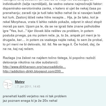
individualnih (lažje razmišljaš), še vedno ostane najmočnejši faktor:
dopaminsko-serotoninska zanka, v katero si ujet še nekaj časa po
prenehanju; zaradi nje je tudi tako težko nehat če si navajen kadit
kot turk. Zastonj iščeš neke hitre recepte... Hja, je že tako, kot je
rekel Morpheus, vrata ti lahko nekdo pokaže, odpret in skozi stopit
moraš pa sam. Upam pa le, da se ne igraš tiste znane psihološke
igre "Yes, but..." kjer človek išče rešitev za problem, in potem
posluša prvega, pa mu potem reče, ja, to že, ampak pri meni je to
drugače, ker.... in potem za vsakega najde nekaj, to sem že probal,
to pri meni ne bi delovalo, itd. itd. Ne se tega it. Če hočeš, daj, če
ne ne, kaj naj rečem.
Razlaga (na žalost ne najdem točno tistega, ki popolno razloži
delovanje nikotina na obe substanci):
http://www.dirkhanson.org/neuroaddictio...
http://addiction-dirkh.blogspot.com/200...
Matev
::
7. jan 2011, 14:45
prenehati kaditi verjetno res ni tak problem
jaz poznam enega ki je že 20x nehal