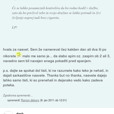
Če se lahko posameznik kontrolira da bo redno hodil v službo,
zato da bo preživel sebe in svojo družino se lahko potrudi in živi
življenje naprej tudi brez cigareta.
LP!
hvala za nasvet. Sem že namereval čez kakšen dan ali dva iti po
nikorete
malo me samo je... da slabo spim oz. zaspim ob 2 ali 3,
navadno sem bil navajen enega pokaditi pred spanjem.
p.s. dajte se spokat dol tisti, ki ne razumete kako teko je nehati, in
dajati sarkastične nasvete. Thanks but no thanks, nasvete dajejo
lahko samo tisti, ki so prenehali in dejansko vedo kako zadeva
poteka.
Zgodovina sprememb…
spremenil:
Ramon dekers
(
8. jan 2011 ob 12:01
)
dmk