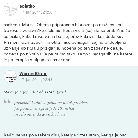
solatko
::
7. jan 2011, 21:50
ssokec + Moris - Obema priporočam hipnozo, po možnosti pri
človeku z zdravniško diplomo. Bosta vidla (saj sta se praktično že
odločila), kako lahko vama bo šlo, brez kakršnih koli dodatkov.
Pri meni razni žvečilni in obliži niso pomagali, saj na pridobljeno
uživanje ob ritualu prižiganja, nobena od teh zadev ne deluje,
potreba po nikotinu, je pa ravno tako, samo v možganih, na katere
je pa terapija s hipnozo usmerjena.
WarpedGone
::
7. jan 2011, 22:48
Matev
je
7. jan 2011 ob 14:45
izjavil
:
prenehati kaditi verjetno res ni tak problem
jaz poznam enega ki je že 20x nehal
in celo pravi da je vsakič lažje
Kaditi nehas po vsakem ciku, katerga vrzes stran, ker ga je pac