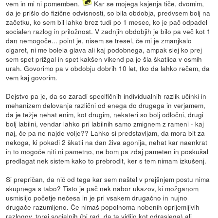
vem in mi ni pomemben.
Kar se mojega kajenja tiče, dvomim,
da je prišlo do fizične odvisnosti, so bila obdobja, predvsem bolj na
začetku, ko sem bil lahko brez tudi po 1 mesec, ko je pač odpadel
socialen razlog in priložnost. V zadnjih obdobjih je bilo pa več kot 1
dan nemogoče... point je, nisem se tresel, če mi je zmanjkalo
cigaret, ni me bolela glava ali kaj podobnega, ampak slej ko prej
sem spet prižgal in spet kakšen vikend pa je šla škatlica v osmih
urah. Govorimo pa v obdobju dobrih 10 let, tko da lahko rečem, da
vem kaj govorim.
Dejstvo pa je, da so zaradi specifičnih individualnih razlik učinki in
mehanizem delovanja različni od enega do drugega in verjamem,
da je težje nehat enim, kot drugim, nekateri so bolj odločni, drugi
bolj labilni, vendar lahko pri labilnih samo zmignem z rameni - kaj
naj, če pa ne najde volje?? Lahko si predstavljam, da mora bit za
nekoga, ki pokadi 2 škatli na dan živa agonija, nehat kar naenkrat
in to mogoče niti ni pametno, ne bom pa zdaj pameten in poskušal
predlagat nek sistem kako to prebrodit, ker s tem nimam izkušenj.
Si prepričan, da nič od tega kar sem naštel v prejšnjem postu nima
skupnega s tabo? Tisto je pač nek nabor ukazov, ki možganom
usmislijo početje nečesa in je pri vsakem drugačno in nujno
drugače razumljeno. Če nimaš popolnoma nobenih oprijemljivih
razlogov, torej socialnih (bi rad, da te vidijo kot odraslega) ali