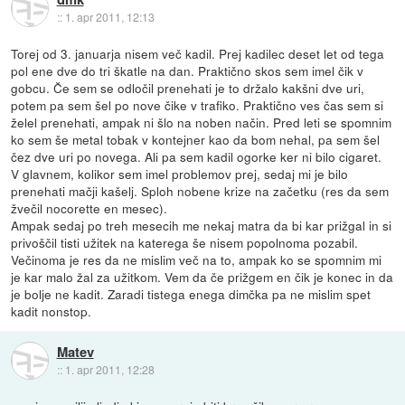
::
1. apr 2011, 12:13
Torej od 3. januarja nisem več kadil. Prej kadilec deset let od tega
pol ene dve do tri škatle na dan. Praktično skos sem imel čik v
gobcu. Če sem se odločil prenehati je to držalo kakšni dve uri,
potem pa sem šel po nove čike v trafiko. Praktično ves čas sem si
želel prenehati, ampak ni šlo na noben način. Pred leti se spomnim
ko sem še metal tobak v kontejner kao da bom nehal, pa sem šel
čez dve uri po novega. Ali pa sem kadil ogorke ker ni bilo cigaret.
V glavnem, kolikor sem imel problemov prej, sedaj mi je bilo
prenehati mačji kašelj. Sploh nobene krize na začetku (res da sem
žvečil nocorette en mesec).
Ampak sedaj po treh mesecih me nekaj matra da bi kar prižgal in si
privoščil tisti užitek na katerega še nisem popolnoma pozabil.
Večinoma je res da ne mislim več na to, ampak ko se spomnim mi
je kar malo žal za užitkom. Vem da če prižgem en čik je konec in da
je bolje ne kadit. Zaradi tistega enega dimčka pa ne mislim spet
kadit nonstop.
Matev
::
1. apr 2011, 12:28