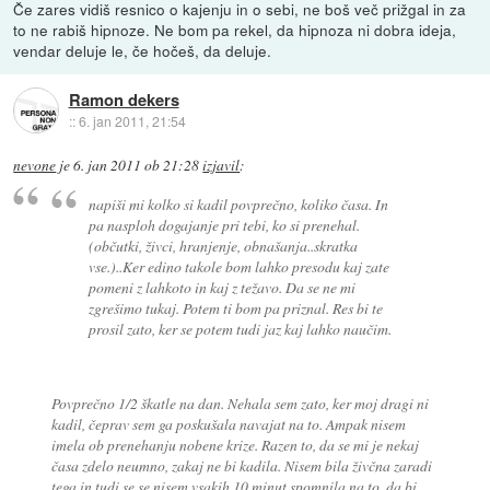
Če zares vidiš resnico o kajenju in o sebi, ne boš več prižgal in za
to ne rabiš hipnoze. Ne bom pa rekel, da hipnoza ni dobra ideja,
vendar deluje le, če hočeš, da deluje.
Ramon dekers
::
6. jan 2011, 21:54
nevone
je
6. jan 2011 ob 21:28
izjavil
:
napiši mi kolko si kadil povprečno, koliko časa. In
pa nasploh dogajanje pri tebi, ko si prenehal.
(občutki, živci, hranjenje, obnašanja..skratka
vse.)..Ker edino takole bom lahko presodu kaj zate
pomeni z lahkoto in kaj z težavo. Da se ne mi
zgrešimo tukaj. Potem ti bom pa priznal. Res bi te
prosil zato, ker se potem tudi jaz kaj lahko naučim.
Povprečno 1/2 škatle na dan. Nehala sem zato, ker moj dragi ni
kadil, čeprav sem ga poskušala navajat na to. Ampak nisem
imela ob prenehanju nobene krize. Razen to, da se mi je nekaj
časa zdelo neumno, zakaj ne bi kadila. Nisem bila živčna zaradi
tega in tudi se se nisem vsakih 10 minut spomnila na to, da bi