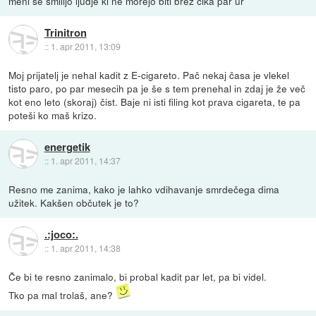
meni se smilijo ljudje ki ne morejo biti brez čika par ur
Trinitron
::
1. apr 2011, 13:09
Moj prijatelj je nehal kadit z E-cigareto. Pač nekaj časa je vlekel
tisto paro, po par mesecih pa je še s tem prenehal in zdaj je že več
kot eno leto (skoraj) čist. Baje ni isti filing kot prava cigareta, te pa
poteši ko maš krizo.
energetik
::
1. apr 2011, 14:37
Resno me zanima, kako je lahko vdihavanje smrdečega dima
užitek. Kakšen občutek je to?
.:joco:.
::
1. apr 2011, 14:38
Če bi te resno zanimalo, bi probal kadit par let, pa bi videl.
Tko pa mal trolaš, ane?