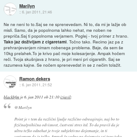
Marilyn
::
6. jan 2011, 21:46
Ne ne neni to to.Saj se ne sprenevedam. Ni to, da mi je lažje ob
misli. Samo, da je popolnoma lahko nehat, me noben ne
prepriča.Saj ti popolnoma verjamem. Poglej - tvoj primer z hrano.
. Točno tako. Recimo jaz pa z
Tako jaz doživljam z cigaretami
prehranjevanjem nimam nobenega problema. Baje, da sem še
10kg prelahek.To je krivo pač moje kolesarjenje. Ampak hočem
reči. Tvoja skušnjava z hrano, je pri meni pri cigaretih. Saj se
razumeva kajne. Se nočem sprenevedat in se z nečim tolažit.
Ramon dekers
::
6. jan 2011, 21:52
blackbfm
je
6. jan 2011 ob 21:10
izjavil
:
@Marilyn
Point je v tem da različni ljudje različno odreagirajo, naj bo to
fizična/psihična odvisnost, čustveni stres itd. To da praviš da je
ultra težko odnehat je tvoje subjektivno dojemanje, in ti
verjamem da je težko. Ampak še vedno ne dojemajo vsi tega tako