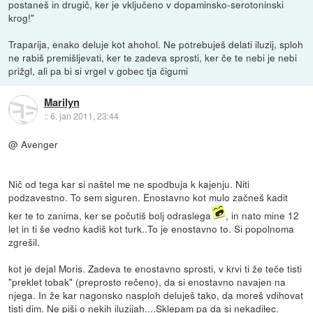
postaneš in drugič, ker je vključeno v dopaminsko-serotoninski
krog!"
Traparija, enako deluje kot ahohol. Ne potrebuješ delati iluzij, sploh
ne rabiš premišljevati, ker te zadeva sprosti, ker če te nebi je nebi
prižgl, ali pa bi si vrgel v gobec tja čigumi
Marilyn
::
6. jan 2011, 23:44
@ Avenger
Nič od tega kar si naštel me ne spodbuja k kajenju. Niti
podzavestno. To sem siguren. Enostavno kot mulo začneš kadit
ker te to zanima, ker se počutiš bolj odraslega
, in nato mine 12
let in ti še vedno kadiš kot turk..To je enostavno to. Si popolnoma
zgrešil.
kot je dejal Moris. Zadeva te enostavno sprosti, v krvi ti že teče tisti
"preklet tobak" (preprosto rečeno), da si enostavno navajen na
njega. In že kar nagonsko nasploh deluješ tako, da moreš vdihovat
tisti dim. Ne piši o nekih iluzijah....Sklepam pa da si nekadilec.