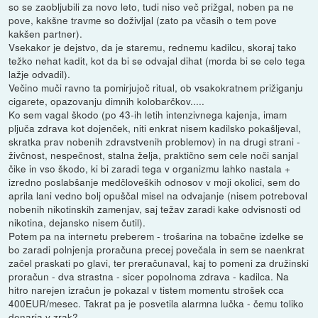
so se zaobljubili za novo leto, tudi niso več prižgal, noben pa ne
pove, kakšne travme so doživljal (zato pa včasih o tem pove
kakšen partner).
Vsekakor je dejstvo, da je staremu, rednemu kadilcu, skoraj tako
težko nehat kadit, kot da bi se odvajal dihat (morda bi se celo tega
lažje odvadil).
Večino muči ravno ta pomirjujoč ritual, ob vsakokratnem prižiganju
cigarete, opazovanju dimnih kolobarčkov.....
Ko sem vagal škodo (po 43-ih letih intenzivnega kajenja, imam
pljuča zdrava kot dojenček, niti enkrat nisem kadilsko pokašljeval,
skratka prav nobenih zdravstvenih problemov) in na drugi strani -
živčnost, nespečnost, stalna želja, praktično sem cele noči sanjal
čike in vso škodo, ki bi zaradi tega v organizmu lahko nastala +
izredno poslabšanje medčloveških odnosov v moji okolici, sem do
aprila lani vedno bolj opuščal misel na odvajanje (nisem potreboval
nobenih nikotinskih zamenjav, saj težav zaradi kake odvisnosti od
nikotina, dejansko nisem čutil).
Potem pa na internetu preberem - trošarina na tobačne izdelke se
bo zaradi polnjenja proračuna precej povečala in sem se naenkrat
začel praskati po glavi, ter preračunaval, kaj to pomeni za družinski
proračun - dva strastna - sicer popolnoma zdrava - kadilca. Na
hitro narejen izračun je pokazal v tistem momentu strošek cca
400EUR/mesec. Takrat pa je posvetila alarmna lučka - čemu toliko
denarja v zrak?