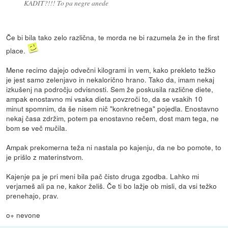
KADIT?!!! To pa negre anede
Če bi bila tako zelo različna, te morda ne bi razumela že in the first
place.
Mene recimo dajejo odvečni kilogrami in vem, kako prekleto težko
je jest samo zelenjavo in nekalorično hrano. Tako da, imam nekaj
izkušenj na področju odvisnosti. Sem že poskusila različne diete,
ampak enostavno mi vsaka dieta povzroči to, da se vsakih 10
minut spomnim, da še nisem nič "konkretnega" pojedla. Enostavno
nekaj časa zdržim, potem pa enostavno rečem, dost mam tega, ne
bom se več mučila.
Ampak prekomerna teža ni nastala po kajenju, da ne bo pomote, to
je prišlo z materinstvom.
Kajenje pa je pri meni bila pač čisto druga zgodba. Lahko mi
verjameš ali pa ne, kakor želiš. Če ti bo lažje ob misli, da vsi težko
prenehajo, prav.
o+ nevone