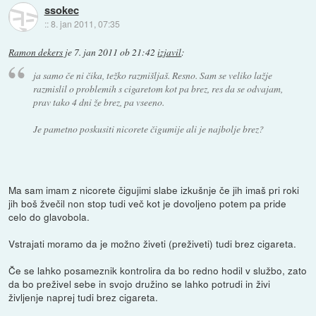
ssokec
::
8. jan 2011, 07:35
Ramon dekers
je
7. jan 2011 ob 21:42
izjavil
:
ja samo če ni čika, težko razmišljaš. Resno. Sam se veliko lažje
razmislil o problemih s cigaretom kot pa brez, res da se odvajam,
prav tako 4 dni že brez, pa vseeno.
Je pametno poskusiti nicorete čigumije ali je najbolje brez?
Ma sam imam z nicorete čigujimi slabe izkušnje če jih imaš pri roki
jih boš žvečil non stop tudi več kot je dovoljeno potem pa pride
celo do glavobola.
Vstrajati moramo da je možno živeti (preživeti) tudi brez cigareta.
Če se lahko posameznik kontrolira da bo redno hodil v službo, zato
da bo preživel sebe in svojo družino se lahko potrudi in živi
življenje naprej tudi brez cigareta.