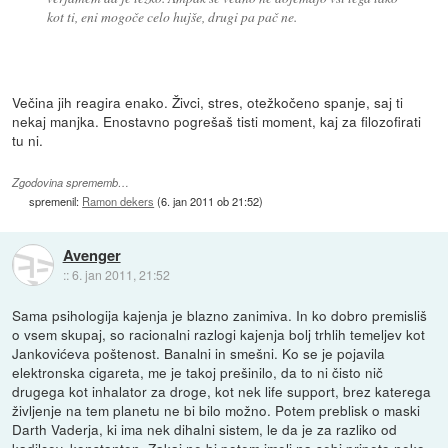
kot ti, eni mogoče celo hujše, drugi pa pač ne.
Večina jih reagira enako. Živci, stres, otežkočeno spanje, saj ti
nekaj manjka. Enostavno pogrešaš tisti moment, kaj za filozofirati
tu ni.
Zgodovina sprememb…
spremenil:
Ramon dekers
(
6. jan 2011 ob 21:52
)
Avenger
::
6. jan 2011, 21:52
Sama psihologija kajenja je blazno zanimiva. In ko dobro premisliš
o vsem skupaj, so racionalni razlogi kajenja bolj trhlih temeljev kot
Jankovićeva poštenost. Banalni in smešni. Ko se je pojavila
elektronska cigareta, me je takoj prešinilo, da to ni čisto nič
drugega kot inhalator za droge, kot nek life support, brez katerega
življenje na tem planetu ne bi bilo možno. Potem preblisk o maski
Darth Vaderja, ki ima nek dihalni sistem, le da je za razliko od
kadilcev, konstanten. Zakaj ne bi potem imeli na sebi pripeto neko