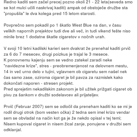
Redno kaditi sem začel precej pozno okoli 21 - 22 leta(seveda smo
se kot mulci učili naskrivaj kaditi) ampak od obstoječe družbe sta
"propušila" le dva kolega pred 15 letom starosti.
Povprečno sem pokadil po 1 škatlo West Blue na dan, v času
velikih napornih prejektov tudi dve ali več, in tudi vikend fešte niso
minile brez 1 dodatne škatle cigaretov v nočnih urah.
V svoji 10 letni kadilski karieri sem dvakrat že prenehal kaditi prvič
za 6 do 7 mesecev, drugi poizkus je trajal le 3 mesece.
K ponovnemu kajenju sem se vedno zatekel zaradi neke
"navidezne krize", stres - preobremenjenost na delovnem mestu,
14 in več urno delo v tujini, vglavnem ob cigaretu sem našel nek
čas samo zase, oziroma cigaret je bil pavza za razmislek kako
dokončati naporen - stresen projekt.
Pred sprejetim nekadilskim zakonom je bil užitek prižgati cigaret ob
pivu za šankom v družbi sodelavcev ali prijateljev.
Prvič (Februar 2007) sem se odločil da preneham kaditi ko se mi je
rodil drugi otrok (bom vesten očka) 2 tedna sem imel krizo vendar
sem se obvladal na način kot ga je že nekdo opisal v tej temi;
Nisem kupoval cigaret in nisem žical zanje, ponujene v družbi sem
odklanjal.