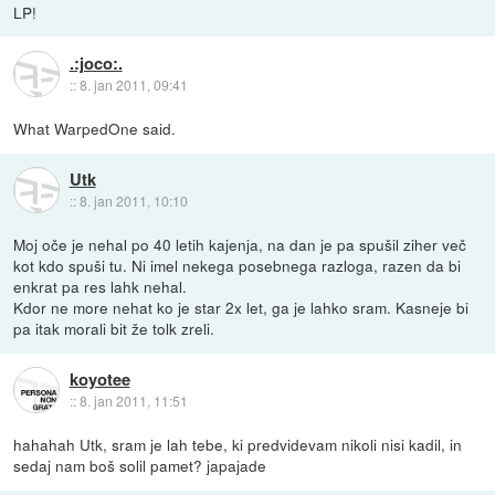
LP!
.:joco:.
::
8. jan 2011, 09:41
What WarpedOne said.
Utk
::
8. jan 2011, 10:10
Moj oče je nehal po 40 letih kajenja, na dan je pa spušil ziher več
kot kdo spuši tu. Ni imel nekega posebnega razloga, razen da bi
enkrat pa res lahk nehal.
Kdor ne more nehat ko je star 2x let, ga je lahko sram. Kasneje bi
pa itak morali bit že tolk zreli.
koyotee
::
8. jan 2011, 11:51
hahahah Utk, sram je lah tebe, ki predvidevam nikoli nisi kadil, in
sedaj nam boš solil pamet? japajade