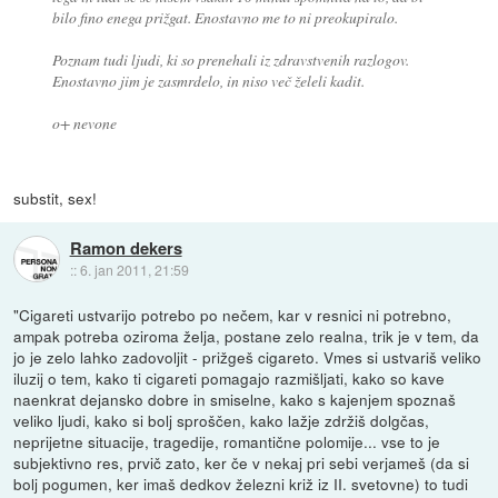
bilo fino enega prižgat. Enostavno me to ni preokupiralo.
Poznam tudi ljudi, ki so prenehali iz zdravstvenih razlogov.
Enostavno jim je zasmrdelo, in niso več želeli kadit.
o+ nevone
substit, sex!
Ramon dekers
::
6. jan 2011, 21:59
"Cigareti ustvarijo potrebo po nečem, kar v resnici ni potrebno,
ampak potreba oziroma želja, postane zelo realna, trik je v tem, da
jo je zelo lahko zadovoljit - prižgeš cigareto. Vmes si ustvariš veliko
iluzij o tem, kako ti cigareti pomagajo razmišljati, kako so kave
naenkrat dejansko dobre in smiselne, kako s kajenjem spoznaš
veliko ljudi, kako si bolj sproščen, kako lažje zdržiš dolgčas,
neprijetne situacije, tragedije, romantične polomije... vse to je
subjektivno res, prvič zato, ker če v nekaj pri sebi verjameš (da si
bolj pogumen, ker imaš dedkov železni križ iz II. svetovne) to tudi