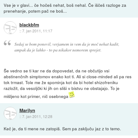
Vse je v glavi... če hočeš nehat, boš nehal. Če iščeš razloge za
prenehanje, potem pač ne boš...
blackbfm
::
7. jan 2011, 11:17
Sedaj se bom ponovil, verjamem in vem da je moč nehat kadit,
ampak da je lahko - to pa nikakor nemorem sprejet.
Še vedno se ti kar ne da dopovedat, da ne občutijo vsi
abstinenčnih simptomov enako kot ti. Ali si close-minded ali pa res
tok trmast. Tole me že spominja kot da bi hotel shizofreniku
razložit, da vesoljčki ki jih on sliši v bistvu ne obstajajo. To je
mišljeno kot primer, nič osebnega
Marilyn
::
7. jan 2011, 12:28
Keč je, da ti mene ne zatopiš. Sem pa zaključu jaz z to temo.