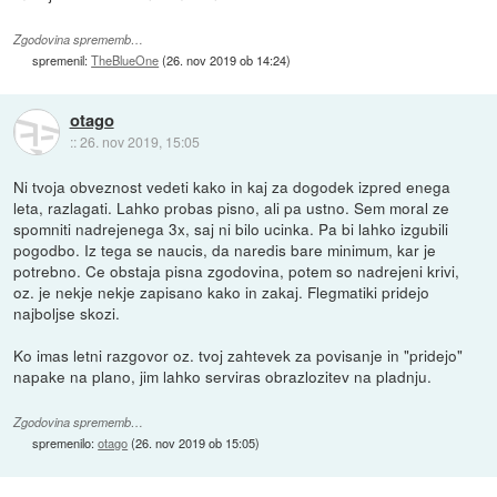
Zgodovina sprememb…
spremenil:
TheBlueOne
(
26. nov 2019 ob 14:24
)
otago
::
26. nov 2019, 15:05
Ni tvoja obveznost vedeti kako in kaj za dogodek izpred enega
leta, razlagati. Lahko probas pisno, ali pa ustno. Sem moral ze
spomniti nadrejenega 3x, saj ni bilo ucinka. Pa bi lahko izgubili
pogodbo. Iz tega se naucis, da naredis bare minimum, kar je
potrebno. Ce obstaja pisna zgodovina, potem so nadrejeni krivi,
oz. je nekje nekje zapisano kako in zakaj. Flegmatiki pridejo
najboljse skozi.
Ko imas letni razgovor oz. tvoj zahtevek za povisanje in "pridejo"
napake na plano, jim lahko serviras obrazlozitev na pladnju.
Zgodovina sprememb…
spremenilo:
otago
(
26. nov 2019 ob 15:05
)