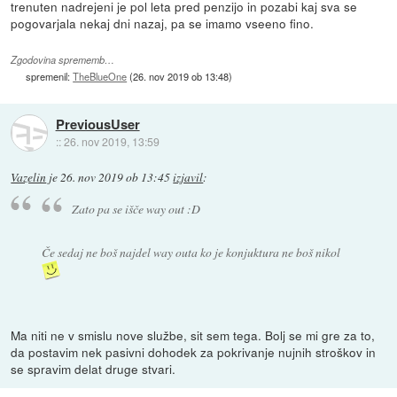
trenuten nadrejeni je pol leta pred penzijo in pozabi kaj sva se
pogovarjala nekaj dni nazaj, pa se imamo vseeno fino.
Zgodovina sprememb…
spremenil:
TheBlueOne
(
26. nov 2019 ob 13:48
)
PreviousUser
::
26. nov 2019, 13:59
Vazelin
je
26. nov 2019 ob 13:45
izjavil
:
Zato pa se išče way out :D
Če sedaj ne boš najdel way outa ko je konjuktura ne boš nikol
Ma niti ne v smislu nove službe, sit sem tega. Bolj se mi gre za to,
da postavim nek pasivni dohodek za pokrivanje nujnih stroškov in
se spravim delat druge stvari.