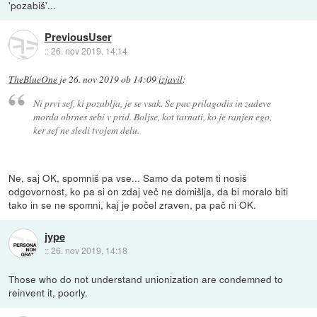
'pozabiš'...
PreviousUser
::
26. nov 2019, 14:14
TheBlueOne
je
26. nov 2019 ob 14:09
izjavil
:
Ni prvi sef, ki pozablja, je se vsak. Se pac prilagodis in zadeve
morda obrnes sebi v prid. Boljse, kot tarnati, ko je ranjen ego,
ker sef ne sledi tvojem delu.
Ne, saj OK, spomniš pa vse... Samo da potem ti nosiš
odgovornost, ko pa si on zdaj več ne domišlja, da bi moralo biti
tako in se ne spomni, kaj je počel zraven, pa pač ni OK.
jype
::
26. nov 2019, 14:18
Those who do not understand unionization are condemned to
reinvent it, poorly.