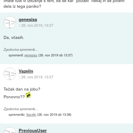
Imate tudi vi izkušnje s tem, da se kar "pozabi" nekaj in se potem
dela iz tega paniko?
genesiss
::
26. nov 2019, 13:37
Da, včasih.
Zgodovina sprememb…
spremenil:
genesiss
(
26. nov 2019 ob 13:37
)
Vazelin
::
26. nov 2019, 13:37
Težak dan na jobu?
Ponovno??
Zgodovina sprememb…
spremenilo:
Vazelin
(
26. nov 2019 ob 13:38
)
PreviousUser