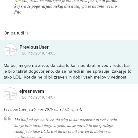
Moj trenuten nadrejeni je pol leta pred penzijo
in pozabi
kaj sva se pogovarjala nekaj dni nazaj, pa se imamo vseeno
fino
.
On pa tudi :)
PreviousUser
::
26. nov 2019, 14:05
Ma bolj mi gre na živce, da zdaj to kar naenkrat ni več v redu, kar
je bilo takrat dogovorjeno, da se naredi in me sprašuje, zakaj je to
tako LOL. Kot da ne bi bil zraven in dobil vseh mejlov v vednost.
ejresnevem
::
26. nov 2019, 14:07
PreviousUser
je
26. nov 2019 ob 14:05
izjavil
:
Ma bolj mi gre na živce, da zdaj to kar naenkrat ni več v redu,
kar je bilo takrat dogovorjeno, da se naredi in me sprašuje,
zakaj je to tako LOL. Kot da ne bi bil zraven in dobil vseh
mejlov v vednost.