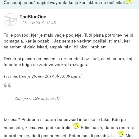
Če sedaj ne boš najdel way outa ko je konjuktura ne boš nikol
TheBlueOne
::
26. nov 2019, 13:45
To je povsod, kjer je malo vecje podjetje. Tudi pisna potrditev ne bi
pomagala, ker je pozabil. Jaz sem ze veckrat posiljal isti mail, ker
se sefom ni dalo iskati, ampak mi ni bil nikoli problem.
Dokler si placan na mesec in ne na efekt oz. tudi, ce si na uro, kaj
te potem briga ce zadeve veckrat razlagas.
PreviousUser
je
26. nov 2019 ob 13:39
izjavil
:
Zato pa se išče way out :D
Iz cesa? Podobna situacija bo povsod in boljse je tako. Kdo pa
hoce sefa, ki ima vse pod kontrolo.
Edini nacin, da bos res resil
ta problem je, da ti postanes sef. Potem bos ti pozabljal....
Moj