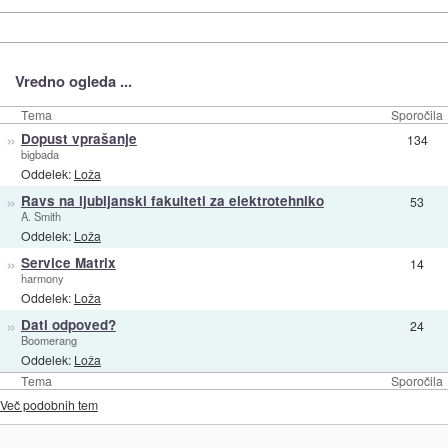
Vredno ogleda ...
Tema
Sporočila
»
Dopust vprašanje
134
bigbada
Oddelek:
Loža
»
Ravs na ljubljanski fakulteti za elektrotehniko
53
A. Smith
Oddelek:
Loža
»
Service Matrix
14
harmony
Oddelek:
Loža
»
Dati odpoved?
24
Boomerang
Oddelek:
Loža
Tema
Sporočila
Več podobnih tem