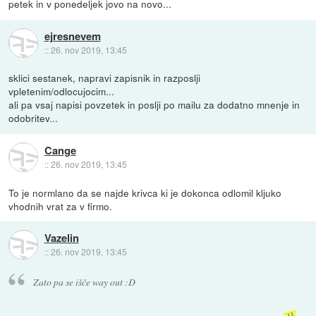
petek in v ponedeljek jovo na novo...
ejresnevem
::
26. nov 2019, 13:45
sklici sestanek, napravi zapisnik in razposlji
vpletenim/odlocujocim...
ali pa vsaj napisi povzetek in poslji po mailu za dodatno mnenje in
odobritev...
Cange
::
26. nov 2019, 13:45
To je normlano da se najde krivca ki je dokonca odlomil kljuko
vhodnih vrat za v firmo.
Vazelin
::
26. nov 2019, 13:45
Zato pa se išče way out :D