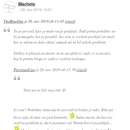
Machete
::
26. nov 2019, 14:01
TheBlueOne
je
26. nov 2019 ob 13:45
izjavil
:
To je povsod, kjer je malo vecje podjetje. Tudi pisna potrditev ne
bi pomagala, ker je pozabil. Jaz sem ze veckrat posiljal isti mail,
ker se sefom ni dalo iskati, ampak mi ni bil nikoli problem.
Dokler si placan na mesec in ne na efekt oz. tudi, ce si na uro,
kaj te potem briga ce zadeve veckrat razlagas.
PreviousUser
je
26. nov 2019 ob 13:39
izjavil
:
Zato pa se išče way out :D
Iz cesa? Podobna situacija bo povsod in boljse je tako. Kdo pa
hoce sefa, ki ima vse pod kontrolo.
Edini nacin, da bos res
resil ta problem je, da ti postanes sef. Potem bos ti pozabljal....