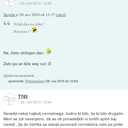
::
26. nov 2019, 13:39
Vazelin
je
26. nov 2019 ob 13:37
izjavil
:
Težak dan na jobu?
Ponovno??
Ne, čisto običajen dan.
Zato pa se išče way out :D
Zgodovina sprememb…
spremenilo:
PreviousUser
(
26. nov 2019 ob 13:40
)
T743
::
26. nov 2019, 13:44
Seveda nekaj najbolj normalnega, čudno bi bilo, če bi bilo drugače.
Meni se zdi neverjetno, da se ob ponedeljkih in torkih sploh kaj
naredi...tja do četrtka se stanje ponavadi normalizira nato pa pride