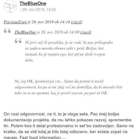
TheBlueOne
::
26. nov 2019, 14:23
PreviousUser
je
26. nov 2019 ob 14:14
izjavil
:
TheBlueOne
je
26. nov 2019 ob 14:09
izjavil
:
Ni prvi sef, ki pozablja, je se vsak. Se pac prilagodis
in zadeve morda obrnes sebi v prid. Boljse, kot
tarnati, ko je ranjen ego, ker sef ne sledi tvojem
delu.
Ne, saj OK, spomniš pa vse... Samo da potem ti nosiš
odgovornost, ko pa si on zdaj več ne domišlja, da bi moralo biti
tako in se ne spomni, kaj je počel zraven, pa pač ni OK.
On nosi odgovornost, ne ti, to je vloga sefa. Pac imej boljso
dokumentacijo projekta, da mu lahko pokazes razvoj, spremembe
itn. Potem bos ti delal profesionalno in sef bo zadovoljen. Samo na
kratko, da se vidi kdaj je bilo kdaj odloceno, ker solate zopet na
marajo. Fast food information....