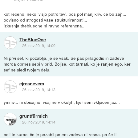
kot receno, neko 'visjo potrditev', bos pol manj kriv, ce bo zaj*...
odvisno od strogosti vase strukturiranosti...
izkusnja theblueone ni ravno referencna...
TheBlueOne
::
26. nov 2019, 14:09
Ni prvi sef, ki pozablja, je se vsak. Se pac prilagodis in zadeve
morda obrnes sebi v prid. Boljse, kot tarnati, ko je ranjen ego, ker
sef ne sledi tvojem delu.
ejresnevem
::
26. nov 2019, 14:13
ymmv... ni obicajno, vsaj ne v okoljih, kjer sem vkljucen jaz...
gruntfürmich
::
26. nov 2019, 14:14
boli te kurac. če je pozabil potem zadeva ni resna. pa še ti