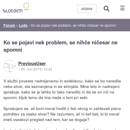
☰
Forum
»
Loža
»
Ko se pojavi nek problem, se nihče ničesar ne spomni
Ko se pojavi nek problem, se nihče ničesar ne
spomni
PreviousUser
::
26. nov 2019, 13:34
V službi poveste nadrejenemu in sodelavcu, kako se bo naredila
neka stvar, sta seznanjena in se strinjata. Mine leto in nadrejeni
sprašuje, kako se je lahko to tako naredilo in da se on nič ne
spomni, kljub temu da ima mejle o tem pri sebi.
Sprašujem se, ali bom moral hoditi z listi okrog in zahtevati pisno
potrditev za vsako stvar? Ne razumem, ali ni šef tisti, ki bi moral
imeti vseskozi pregled nad tem, kar se dogaja?