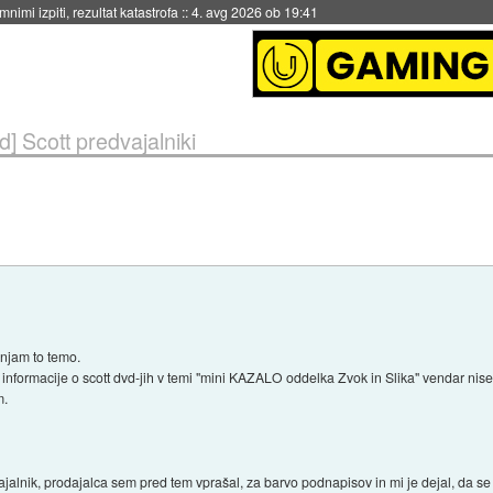
eto za večkratno uporabo
::
4. avg 2026 ob 19:41
d] Scott predvajalniki
njam to temo.
i informacije o scott dvd-jih v temi "mini KAZALO oddelka Zvok in Slika" vendar ni
m.
ajalnik, prodajalca sem pred tem vprašal, za barvo podnapisov in mi je dejal, da se