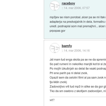
raceboy
::
14. mar 2006, 07:57
mp3jev se nism porobal..sicer pa se mi itak
adapterja na predvajalnik in dela. formatiru
uredi. podnapisi som mal premajhni... sicer s
prpopas gor
bamfy
::
14. mar 2006, 14:16
Jst mam tud enga skota pa se ne da spreminj
So pač rumeni in nekoliko manjši kot bi si 
Po mojih izkušnjah so delal še vsaki podnap
Pri ene parih pa ni delal zvok.
Opazil sem da celotni filmi al pa sam zvok 
tja kkšn zvok)
Zadovoljivo vrti tud mp3 in slike se da gor g
Tko da sm osebno z skotijem zadovoljen, ni
wtf?