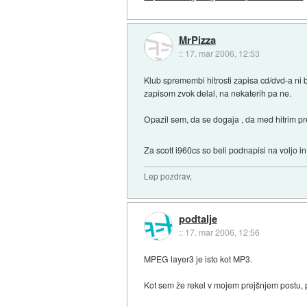
MrPizza
::
17. mar 2006, 12:53
Klub spremembi hitrosti zapisa cd/dvd-a ni 
zapisom zvok delal, na nekaterih pa ne.
Opazil sem, da se dogaja , da med hitrim p
Za scott i960cs so beli podnapisi na voljo i
Lep pozdrav,
podtalje
::
17. mar 2006, 12:56
MPEG layer3 je isto kot MP3.
Kot sem že rekel v mojem prejšnjem postu, po