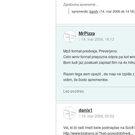
Zgodovina sprememb…
spremenilo:
bamfy
(
14. mar 2006 ob 14:16
)
MrPizza
::
14. mar 2006, 18:12
Mp3 format predvaja. Preverjeno.
Celo wmv format prepozna odpre pa kot wma
Bom tudi jaz poskusil zapisat film na 4x hit
Razen tega sem opazil , da map ne izpiše z 
vidim, če bodo spremembe.
Lep pozdrav,
danix1
::
15. mar 2006, 00:52
Vsi, ki bi radi imeli bele podnapise na Scot
http://www.bigbang.si/?kat=posodobitve&...