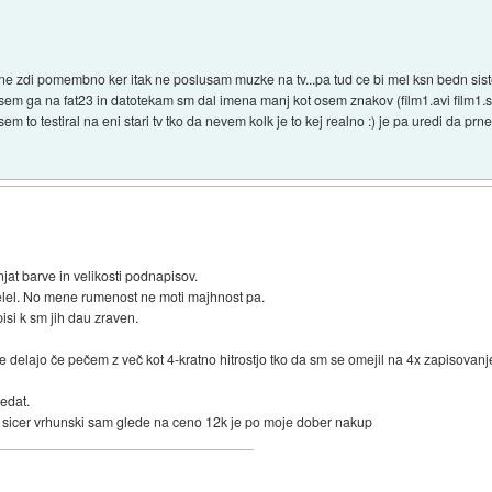
 ne zdi pomembno ker itak ne poslusam muzke na tv...pa tud ce bi mel ksn bedn sist
 sem ga na fat23 in datotekam sm dal imena manj kot osem znakov (film1.avi film1.su
em to testiral na eni stari tv tko da nevem kolk je to kej realno :) je pa uredi da p
at barve in velikosti podnapisov.
želel. No mene rumenost ne moti majhnost pa.
isi k sm jih dau zraven.
ne delajo če pečem z več kot 4-kratno hitrostjo tko da sm se omejil na 4x zapisova
ledat.
 sicer vrhunski sam glede na ceno 12k je po moje dober nakup