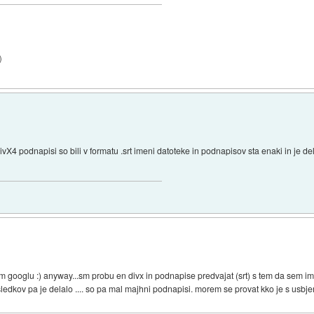
)
X4 podnapisi so bili v formatu .srt imeni datoteke in podnapisov sta enaki in je del
m googlu :) anyway...sm probu en divx in podnapise predvajat (srt) s tem da sem i
ledkov pa je delalo .... so pa mal majhni podnapisi. morem se provat kko je s usbje