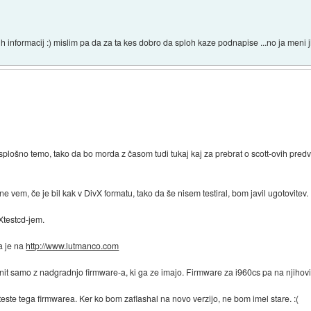
h informacij :) mislim pa da za ta kes dobro da sploh kaze podnapise ...no ja meni jih
 splošno temo, tako da bo morda z časom tudi tukaj kaj za prebrat o scott-ovih predva
 vem, če je bil kak v DivX formatu, tako da še nisem testiral, bom javil ugotovitev.
Xtestcd-jem.
a je na
http://www.lutmanco.com
it samo z nadgradnjo firmware-a, ki ga ze imajo. Firmware za i960cs pa na njihovi 
te tega firmwarea. Ker ko bom zaflashal na novo verzijo, ne bom imel stare. :(