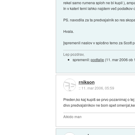
rekel samo rumena sploh ne bi kupil ), ampa
In v kateri temi lahko najdem več podatkov o
PS. navodila za ta predvajalnik so res skop
Hvala.
[spremenil naslov v splošno temo za Scott p
Lep pozdrav,
spremenil:
podtalje
(
11. mar 2006 ob 
rnikson
::
11. mar 2006, 05:59
Preden,ko kaj kupiš se prvo pozanimaj o tej
divx predvajalnikov ne bom spet omenjal,ker
Aikido man