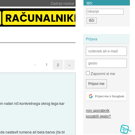
Išči:
Zadnje novice
Prijava
«
1
2
»
Zapomni si me
sem našel nič konkretnega okrog tega kar
nov uporabnik
pozabili geslo?
 da nastavit rumena ali bela barva (če bi