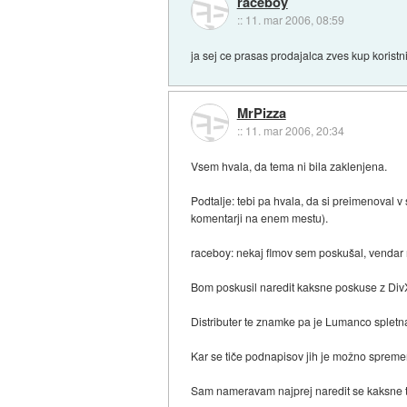
raceboy
::
11. mar 2006, 08:59
ja sej ce prasas prodajalca zves kup koristni
MrPizza
::
11. mar 2006, 20:34
Vsem hvala, da tema ni bila zaklenjena.
Podtalje: tebi pa hvala, da si preimenoval v
komentarji na enem mestu).
raceboy: nekaj flmov sem poskušal, vendar ne
Bom poskusil naredit kaksne poskuse z Div
Distributer te znamke pa je Lumanco spletn
Kar se tiče podnapisov jih je možno spremen
Sam nameravam najprej naredit se kaksne tes