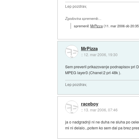
Lep pozdrav,
Zgodovina sprememb…
spremenil:
MrPizza
(
11. mar 2006 ob 20:35
MrPizza
::
12. mar 2006, 19:30
Sem preveril prikazovanje podnapisov pri Div
MPEG layer3 (Chanel:2 pri 48k ).
Lep pozdrav,
raceboy
::
13. mar 2006, 07:46
ja o nadgradnji ni ne duha ne sluha po cele
mi ni delalo...potem ko sem dal pa brez pres