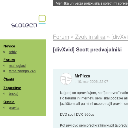
Evropska vesoljska agencija razvija svojo rak
Forum
»
Zvok in slika
»
[divXvi
Novice
[divXvid] Scott predvajalniki
arhiv
Forum
mali oglasi
teme zadnjih 24h
MrPizza
Članki
::
10. mar 2006, 22:07
Zaposlitve
Najprej se opravičujem, ker "ponovno" nače
brskaj
Po forumu in internetu sem iskal podatke al
Ostalo
jaz iščem, ali pa mi ni uspelo najti pravih te
pravila
DVD scott DVX i960cs
Kot prvi dvd sem pred kratkim kupil ta predv