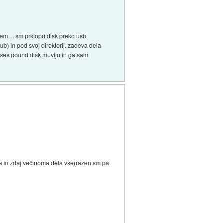
em.... sm prklopu disk preko usb
b) in pod svoj direktorij. zadeva dela
rneses pound disk muviju in ga sam
nje in zdaj večinoma dela vse(razen sm pa