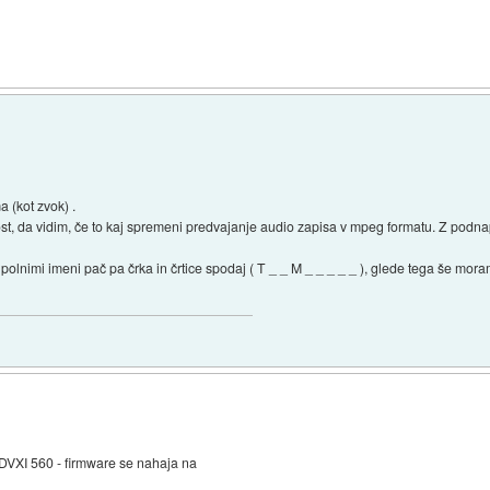
 (kot zvok) .
rost, da vidim, če to kaj spremeni predvajanje audio zapisa v mpeg formatu. Z podna
polnimi imeni pač pa črka in črtice spodaj ( T _ _ M _ _ _ _ _ ), glede tega še mo
t DVXI 560 - firmware se nahaja na