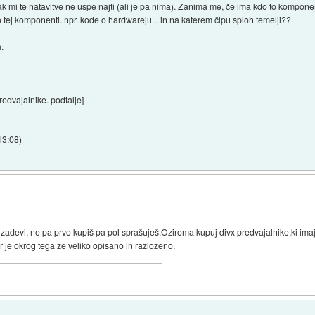
k mi te natavitve ne uspe najti (ali je pa nima). Zanima me, če ima kdo to komponen
 tej komponenti. npr. kode o hardwareju... in na katerem čipu sploh temelji??
a.
redvajalnike. podtalje]
13:08
)
 zadevi, ne pa prvo kupiš pa pol sprašuješ.Oziroma kupuj divx predvajalnike,ki imaj
 je okrog tega že veliko opisano in razloženo.