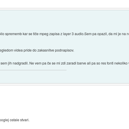
bilo sprememb kar se tiče mpeg zapisa z layer 3 audio.Sem pa opazil, da mi je na n
regledom videa pride do zakasnitve podnapisov.
n sem jih nadgradil. Ne vem pa če se mi zdi zaradi barve ali pa so res fonti nekoliko
glej ostale stvari.