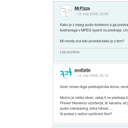
MrPizza
::
13. mar 2006, 23:08
Kako je z mpeg audio kodekom a ga predvaj
kodiranega v MPEG layer3 ne predvaja. Uni
Mi morda zna kdo povedat kako je z tem?
Lep pozdrav,
podtalje
::
14. mar 2006, 00:16
Sicer nimam tega predvajalnika doma, venda
Možno je veliko stvari, zakaj ti ne predvaja 
Preveri frkevenco vzorčenja, št. kanalov, al
audio interleaving, bitna hitrost, ....
Si probal z večimi različnimi filmi?