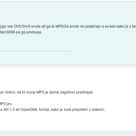
ajo vse DVD/DivX enote ali ga te MPEG4 enote ne podpirajo a ve kdo kako je z te
ted 6066 pa ga predvaja.
r mislim, da bi moral MP3-je skoraj zagotovo predvajati.
MP3 jev.
i je AVi 1.0 ali OpenDML format, kako je zvok prepleten z videom,