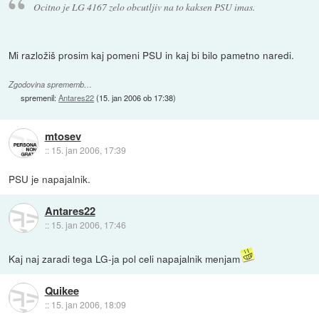
Ocitno je LG 4167 zelo obcutljiv na to kaksen PSU imas.
Mi razložiš prosim kaj pomeni PSU in kaj bi bilo pametno naredi.
Zgodovina sprememb…
spremenil:
Antares22
(
15. jan 2006 ob 17:38
)
mtosev
::
15. jan 2006, 17:39
PSU je napajalnik.
Antares22
::
15. jan 2006, 17:46
Kaj naj zaradi tega LG-ja pol celi napajalnik menjam
Quikee
::
15. jan 2006, 18:09