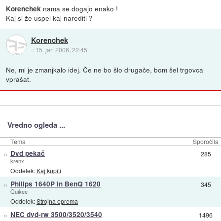
nama se dogajo enako !
Korenchek
Kaj si že uspel kaj narediti ?
Korenchek
::
15. jan 2006, 22:45
Ne, mi je zmanjkalo idej. Če ne bo šlo drugače, bom šel trgovca
vprašat.
Vredno ogleda ...
Tema
Sporočila
»
Dvd pekač
285
krenx
Oddelek:
Kaj kupiti
»
Philips 1640P in BenQ 1620
345
Quikee
Oddelek:
Strojna oprema
»
NEC dvd-rw 3500/3520/3540
1496