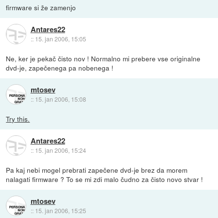
firmware si že zamenjo
Antares22
::
15. jan 2006, 15:05
Ne, ker je pekač čisto nov ! Normalno mi prebere vse originalne
dvd-je, zapečenega pa nobenega !
mtosev
::
15. jan 2006, 15:08
Try this.
Antares22
::
15. jan 2006, 15:24
Pa kaj nebi mogel prebrati zapečene dvd-je brez da morem
nalagati firmware ? To se mi zdi malo čudno za čisto novo stvar !
mtosev
::
15. jan 2006, 15:25