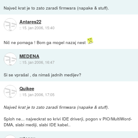
Največ krat je to zato zaradi firmwara (napake & stuff).
Antares22
::
15. jan 2006, 15:40
Nič ne pomaga ! Bom ga mogel nazaj nest
MEDENA
::
15. jan 2006, 16:47
Si se vprašal , da nimaš jadnih medijev?
Quikee
::
15. jan 2006, 17:05
Največ krat je to zato zaradi firmwara (napake & stuff).
Sploh ne... najveckrat so krivi IDE driverji, pogon v PIO/MultiWord-
DMA, slabi mediji, slabi IDE kabel..