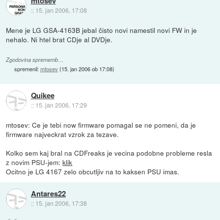
mtosev
::
15. jan 2006, 17:08
Mene je LG GSA-4163B jebal čisto novi namestil novi FW in je
nehalo. Ni htel brat CDje al DVDje.
Zgodovina sprememb…
spremenil:
mtosev
(
15. jan 2006 ob 17:08
)
Quikee
::
15. jan 2006, 17:29
mtosev: Ce je tebi now firmware pomagal se ne pomeni, da je
firmware najveckrat vzrok za tezave.
Kolko sem kaj bral na CDFreaks je vecina podobne probleme resla
z novim PSU-jem:
klik
Ocitno je LG 4167 zelo obcutljiv na to kaksen PSU imas.
Antares22
::
15. jan 2006, 17:38