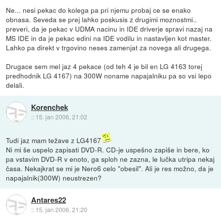
Ne... nesi pekac do kolega pa pri njemu probaj ce se enako
obnasa. Seveda se prej lahko poskusis z drugimi moznostmi..
preveri, da je pekac v UDMA nacinu in IDE driverje spravi nazaj na
MS IDE in da je pekac edini na IDE vodilu in nastavljen kot master.
Lahko pa direkt v trgovino neses zamenjat za novega ali drugega.
Drugace sem mel jaz 4 pekace (od teh 4 je bil en LG 4163 torej
predhodnik LG 4167) na 300W noname napajalniku pa so vsi lepo
delali.
Korenchek
::
15. jan 2006, 21:02
Tudi jaz mam težave z LG4167
Ni mi še uspelo zapisati DVD-R. CD-je uspešno zapiše in bere, ko
pa vstavim DVD-R v enoto, ga sploh ne zazna, le lučka utripa nekaj
časa. Nekajkrat se mi je Nero6 celo "obesil". Ali je res možno, da je
napajalnik(300W) neustrezen?
Antares22
::
15. jan 2006, 21:20