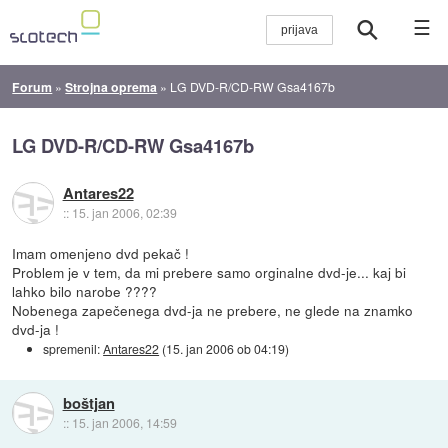
☰
Forum
»
Strojna oprema
»
LG DVD-R/CD-RW Gsa4167b
LG DVD-R/CD-RW Gsa4167b
Antares22
::
15. jan 2006, 02:39
Imam omenjeno dvd pekač !
Problem je v tem, da mi prebere samo orginalne dvd-je... kaj bi
lahko bilo narobe ????
Nobenega zapečenega dvd-ja ne prebere, ne glede na znamko
dvd-ja !
spremenil:
Antares22
(
15. jan 2006 ob 04:19
)
boštjan
::
15. jan 2006, 14:59