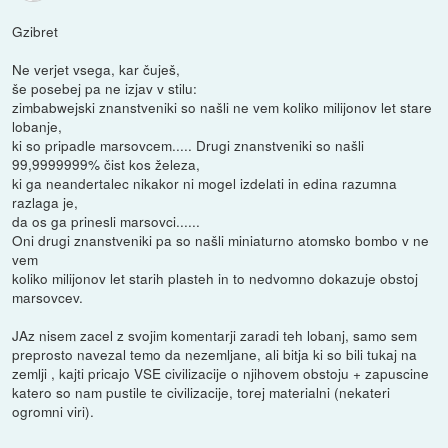
Gzibret
Ne verjet vsega, kar čuješ,
še posebej pa ne izjav v stilu:
zimbabwejski znanstveniki so našli ne vem koliko milijonov let stare
lobanje,
ki so pripadle marsovcem..... Drugi znanstveniki so našli
99,9999999% čist kos železa,
ki ga neandertalec nikakor ni mogel izdelati in edina razumna
razlaga je,
da os ga prinesli marsovci......
Oni drugi znanstveniki pa so našli miniaturno atomsko bombo v ne
vem
koliko milijonov let starih plasteh in to nedvomno dokazuje obstoj
marsovcev.
JAz nisem zacel z svojim komentarji zaradi teh lobanj, samo sem
preprosto navezal temo da nezemljane, ali bitja ki so bili tukaj na
zemlji , kajti pricajo VSE civilizacije o njihovem obstoju + zapuscine
katero so nam pustile te civilizacije, torej materialni (nekateri
ogromni viri).