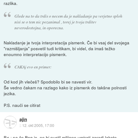
razlika.
Glede na to da trdis o necem da je nakladanje pa verjetno sploh
nisi se o tem nic pozanimal , torej je tvoja trditev
neverodostojna, in oporecna.
Nakladanje je tvoja interpretacija pismenk. Če bi vsaj del svojega
"razmišljanja" posvetil tudi kritikam, bi videl, da imaš težko
enoumno interpretacijo pismenk.
CAKAj evo en primer:
Od kod jih vlečeš? Spodobilo bi se navesti vir.
Še vedno čakam na razlago kako iz pismenk do takšne polnosti
jezika.
P.S. nauči se citirat
ajin
::
12. okt 2005, 17:00
P.s.: pa če Bog je, ne bi pustil milijone umirati zaradi lakote,