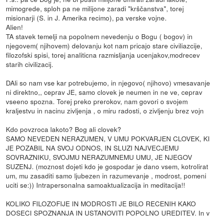
mimogrede, sploh pa ne milijone zaradi "krščanstva", torej
misionarji (S. in J. Amerika recimo), pa verske vojne.
Alien!
TA stavek temelji na popolnem nevedenju o Bogu ( bogov) in
njegovem( njihovem) delovanju kot nam pricajo stare civiliazcije,
filozofski spisi, torej analiticna razmisljanja ucenjakov,modrecev
starih civilizacij.
DAli so nam vse kar potrebujemo, in njegovo( njihovo) vmesavanje
ni direktno,, ceprav JE, samo clovek je neumen in ne ve, ceprav
vseeno spozna. Torej preko prerokov, nam govori o svojem
kraljestvu in nacinu zivljenja , o miru radosti, o zivljenju brez vojn
Kdo povzroca lakoto? Bog ali clovek?
SAMO NEVEDEN NERAZUMEN, V UMU POKVARJEN CLOVEK, KI
JE POZABIL NA SVOJ ODNOS, IN SLUZI NAJVECJEMU
SOVRAZNIKU, SVOJMU NERAZUMNEMU UMU, JE NJEGOV
SUZENJ. (moznost dojeti kdo je gospodar je dano vsem, kotrolirat
um, mu zasaditi samo ljubezen in razumevanje , modrost, pomeni
uciti se:)) Intrapersonalna samoaktualizacija in meditacija!!
KOLIKO FILOZOFIJE IN MODROSTI JE BILO RECENIH KAKO
DOSECI SPOZNANJA IN USTANOVITI POPOLNO UREDITEV. In v