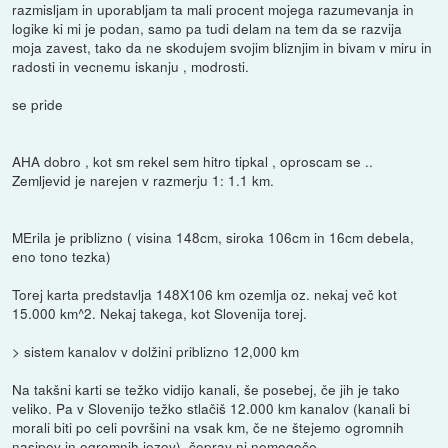
razmisljam in uporabljam ta mali procent mojega razumevanja in
logike ki mi je podan, samo pa tudi delam na tem da se razvija
moja zavest, tako da ne skodujem svojim bliznjim in bivam v miru in
radosti in vecnemu iskanju , modrosti.
se pride
AHA dobro , kot sm rekel sem hitro tipkal , oproscam se ..
Zemljevid je narejen v razmerju 1: 1.1 km.
MErila je priblizno ( visina 148cm, siroka 106cm in 16cm debela,
eno tono tezka)
Torej karta predstavlja 148X106 km ozemlja oz. nekaj več kot
15.000 km^2. Nekaj takega, kot Slovenija torej.
> sistem kanalov v dolžini priblizno 12,000 km
Na takšni karti se težko vidijo kanali, še posebej, če jih je tako
veliko. Pa v Slovenijo težko stlačiš 12.000 km kanalov (kanali bi
morali biti po celi površini na vsak km, če ne štejemo ogromnih
nasipov in ogromnih jezov), čeprav ni nemogoče.