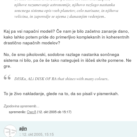
njihove razumevanje astronomije, njihovo razlago nastanka
soncnega sistema opis vseh planetov, celo narisane, in njihova
velicina, in zaporedje se ujema z danasnjim vedenjem..
Kaj pa vsi napačni modeli? Če nam je bilo začetno zananje dano,
kako lahko potem pride do primerljivo kompleksnih in koherentnih
drastično napačnih modelov?
No, če smo pikolovski, sodobne razlage nastanka sončnega
sistema ni bilo, pa če še tako nateguješ in iščeš skrite pomene. Ne
gre.
DISKu, ALi DISK OF RA that shines with many colours..
To je živo nakladanje, glede na to, da so pisali v pismenkah.
Zgodovina sprememb…
spremenilo:
OwcA
(
12. okt 2005 ob 15:17
)
ajin
::
12. okt 2005, 15:15