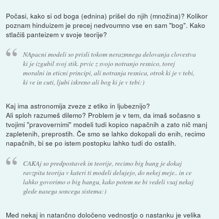
Počasi, kako si od boga (ednina) prišel do njih (množina)? Kolikor
poznam hinduizem je precej nedvoumno vse en sam "bog". Kako
stlačiš panteizem v svoje teorije?
NApacni modeli so prisli tokom nerazmnega delovanja clovestva
ki je izgubil svoj stik. prvic z svojo notranjo resnico, torej
moralni in eticni principi, ali notranja resnica, otrok ki je v tebi,
ki ve in cuti, ljubi iskreno ali bog ki je v tebi:)
Kaj ima astronomija zveze z etiko in ljubeznijo?
Ali sploh razumeš dilemo? Problem je v tem, da imaš sočasno s
tvojimi "pravovernimi" modeli tudi kopico napačnih a zato nič manj
zapletenih, preprostih. Če smo se lahko dokopali do enih, recimo
napačnih, bi se po istem postopku lahko tudi do ostalih.
CAKAj so predpostavek in teorije, recimo big bang je dokaj
ravzpita teorija v kateri ti modeli delujejo, do nekej meje.. in ce
lahko govorimo o big bangu, kako potem ne bi vedeli vsaj nekaj
glede nasega soncega sistema:)
Med nekaj in natančno določeno vednostjo o nastanku je velika