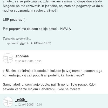
zmoto.. se ze priblizujeva, zdaj me res zanima to diopsidno steklo
Mogoce pa me razsvetlis in jaz tebe, saj zato se pogovarjava da si
nudiva spoznanja in rasteva ali ne?
LEP pozdrav :)
P.s: popravi me ce sem se kje zmotil , HVALA
Zgodovina sprememb…
spremenil:
ajin
(
12. okt 2005 ob 15:57
)
Thomas
::
12. okt 2005, 15:20
> Bluzim, definiraj to besede,in kaksen je tvoj namen, namen tega
komentarja, kaj zeli pouciti ali podeliti, kaj koristnega?
Samo labeliral sem tvoje poste, naj jih ne jemljejo resno. Kdor
seveda verjame mojemu labeliranju. Več ne morem.
_n00b_
::
12. okt 2005, 16:01