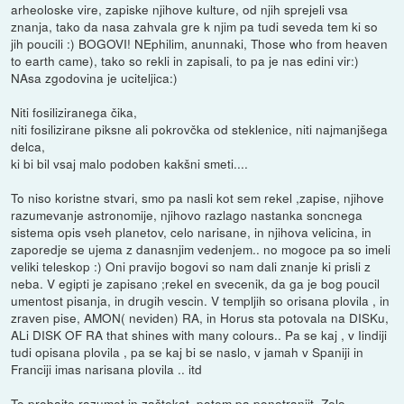
arheoloske vire, zapiske njihove kulture, od njih sprejeli vsa
znanja, tako da nasa zahvala gre k njim pa tudi seveda tem ki so
jih poucili :) BOGOVI! NEphilim, anunnaki, Those who from heaven
to earth came), tako so rekli in zapisali, to pa je nas edini vir:)
NAsa zgodovina je uciteljica:)
Niti fosiliziranega čika,
niti fosilizirane piksne ali pokrovčka od steklenice, niti najmanjšega
delca,
ki bi bil vsaj malo podoben kakšni smeti....
To niso koristne stvari, smo pa nasli kot sem rekel ,zapise, njihove
razumevanje astronomije, njihovo razlago nastanka soncnega
sistema opis vseh planetov, celo narisane, in njihova velicina, in
zaporedje se ujema z danasnjim vedenjem.. no mogoce pa so imeli
veliki teleskop :) Oni pravijo bogovi so nam dali znanje ki prisli z
neba. V egipti je zapisano ;rekel en svecenik, da ga je bog poucil
umentost pisanja, in drugih vescin. V templjih so orisana plovila , in
zraven pise, AMON( neviden) RA, in Horus sta potovala na DISKu,
ALi DISK OF RA that shines with many colours.. Pa se kaj , v Iindiji
tudi opisana plovila , pa se kaj bi se naslo, v jamah v Spaniji in
Franciji imas narisana plovila .. itd
To probajte razumet in zaštekat, potem pa ponotranjit. Zelo