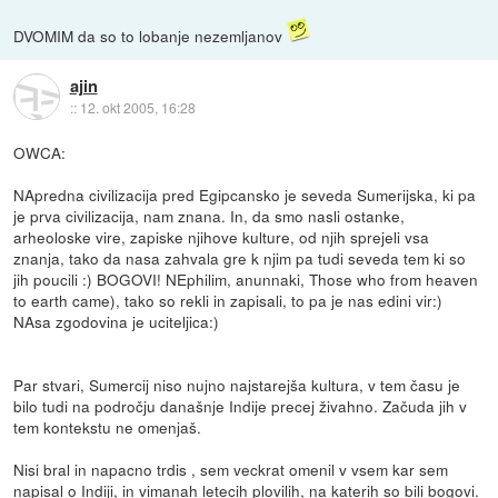
DVOMIM da so to lobanje nezemljanov
ajin
::
12. okt 2005, 16:28
OWCA:
NApredna civilizacija pred Egipcansko je seveda Sumerijska, ki pa
je prva civilizacija, nam znana. In, da smo nasli ostanke,
arheoloske vire, zapiske njihove kulture, od njih sprejeli vsa
znanja, tako da nasa zahvala gre k njim pa tudi seveda tem ki so
jih poucili :) BOGOVI! NEphilim, anunnaki, Those who from heaven
to earth came), tako so rekli in zapisali, to pa je nas edini vir:)
NAsa zgodovina je uciteljica:)
Par stvari, Sumercij niso nujno najstarejša kultura, v tem času je
bilo tudi na področju današnje Indije precej živahno. Začuda jih v
tem kontekstu ne omenjaš.
Nisi bral in napacno trdis , sem veckrat omenil v vsem kar sem
napisal o Indiji, in vimanah letecih plovilih, na katerih so bili bogovi.