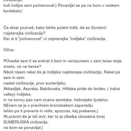
tudi indijce sem poimenoval:) Ponavljal se pa ne bom v vsakem
kontekstu!
Če stvar poznaš, kako lahko potem trdiš, da so Sumerci
najstarejša civilizacija?
Kar si ti "poimenoval" ni najstarejša "indijska" civilizacija.
OVca:
POvedal sem ti se enkrat ti bom in nerazumem v cem isces moje
zmoto, ce ne beres?
Nikoli nisem rekel da je indijska najstarejsa civilizacija. Rekel pa
sem in sem
nastel civilizacije, prvo sumerijsko,
Akkadijsk, Asyrska, Babilonska, Hittiska pride do locitev, ( indus
valley) indijska,
in na koncu pac nam znana semitska -hebrejsko ljudstvo.
NEvem ce je v pravilnem kronoloskem zaporedju
lahko pa ti preveris in vidis, spoznas, kaj preberes;)
IN pravim da je isti izvir, ker to je zibelka clovestva torej
SUMERIJSKA civlizacija,
ne bom se ponavljal;)