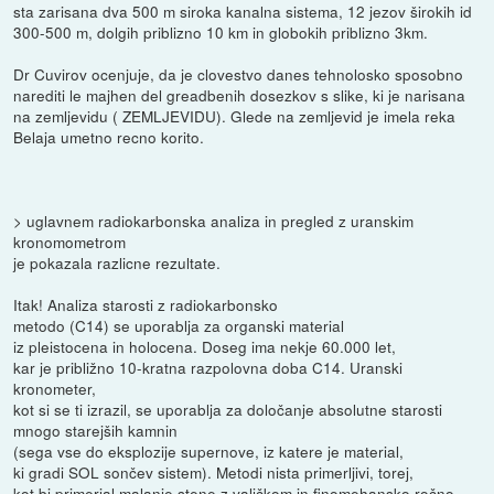
sta zarisana dva 500 m siroka kanalna sistema, 12 jezov širokih id
300-500 m, dolgih priblizno 10 km in globokih priblizno 3km.
Dr Cuvirov ocenjuje, da je clovestvo danes tehnolosko sposobno
narediti le majhen del greadbenih dosezkov s slike, ki je narisana
na zemljevidu ( ZEMLJEVIDU). Glede na zemljevid je imela reka
Belaja umetno recno korito.
> uglavnem radiokarbonska analiza in pregled z uranskim
kronomometrom
je pokazala razlicne rezultate.
Itak! Analiza starosti z radiokarbonsko
metodo (C14) se uporablja za organski material
iz pleistocena in holocena. Doseg ima nekje 60.000 let,
kar je približno 10-kratna razpolovna doba C14. Uranski
kronometer,
kot si se ti izrazil, se uporablja za določanje absolutne starosti
mnogo starejših kamnin
(sega vse do eksplozije supernove, iz katere je material,
ki gradi SOL sončev sistem). Metodi nista primerljivi, torej,
kot bi primerjal malanje stene z valjčkom in finomehansko ročno