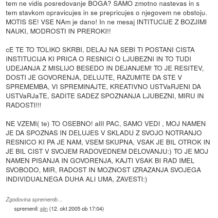
tem ne vidis posredovanje BOGA? SAMO zmotno nastevas in s
tem stavkom opravicujes in se prepricujes o njegovem ne obstoju.
MOTIS SE! VSE NAm je dano! In ne mesaj INTITUCIJE Z BOZJIMI
NAUKI, MODROSTI IN PREROKI!!
cE TE TO TOLIKO SKRBI, DELAJ NA SEBI TI POSTANI CISTA
INSTITUCIJA KI PRICA O RESNICI O LJUBEZNI IN TO TUDI
UDEJANJA Z MISLIJO BESEDO IN DEJANJEM! TO JE RESITEV,
DOSTI JE GOVORENJA, DELUJTE, RAZUMITE DA STE V
SPREMEMBA, VI SPREMINAJTE, KREATIVNO USTVaRJENI DA
USTVaRJaTE, SADITE SADEZ SPOZNANJA LJUBEZNI, MIRU IN
RADOSTI!!!
NE VZEMI( te) TO OSEBNO! alII PAC, SAMO VEDI , MOJ NAMEN
JE DA SPOZNAS IN DELUJES V SKLADU Z SVOJO NOTRANJO
RESNICO KI PA JE NAM, VSEM SKUPNA, VSAK JE BIL OTROK IN
JE BIL CIST V SVOJEM RADOVEDNEM DELOVANJU:) TO JE MOJ
NAMEN PISANJA IN GOVORENJA, KAJTI VSAK BI RAD IMEL
SVOBODO, MIR, RADOST IN MOZNOST IZRAZANJA SVOJEGA
INDIVIDUALNEGA DUHA ALI UMA, ZAVESTI:)
Zgodovina sprememb…
spremenil:
ajin
(
12. okt 2005 ob 17:04
)