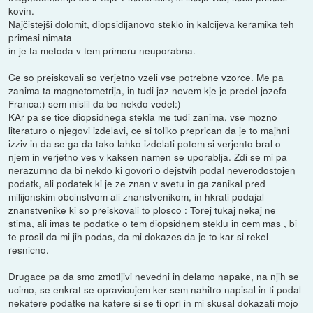
kovin.
Najčistejši dolomit, diopsidijanovo steklo in kalcijeva keramika teh
primesi nimata
in je ta metoda v tem primeru neuporabna.
Ce so preiskovali so verjetno vzeli vse potrebne vzorce. Me pa
zanima ta magnetometrija, in tudi jaz nevem kje je predel jozefa
Franca:) sem mislil da bo nekdo vedel:)
KAr pa se tice diopsidnega stekla me tudi zanima, vse mozno
literaturo o njegovi izdelavi, ce si toliko preprican da je to majhni
izziv in da se ga da tako lahko izdelati potem si verjento bral o
njem in verjetno ves v kaksen namen se uporablja. Zdi se mi pa
nerazumno da bi nekdo ki govori o dejstvih podal neverodostojen
podatk, ali podatek ki je ze znan v svetu in ga zanikal pred
milijonskim obcinstvom ali znanstvenikom, in hkrati podajal
znanstvenike ki so preiskovali to plosco : Torej tukaj nekaj ne
stima, ali imas te podatke o tem diopsidnem steklu in cem mas , bi
te prosil da mi jih podas, da mi dokazes da je to kar si rekel
resnicno.
Drugace pa da smo zmotljivi nevedni in delamo napake, na njih se
ucimo, se enkrat se opravicujem ker sem nahitro napisal in ti podal
nekatere podatke na katere si se ti oprl in mi skusal dokazati mojo