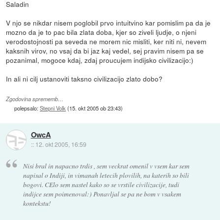
Saladin
V njo se nikdar nisem poglobil prvo intuitvino kar pomislim pa da je
mozno da je to pac bila zlata doba, kjer so ziveli ljudje, o njeni
verodostojnosti pa seveda ne morem nic misliti, ker niti ni, nevem
kaksnih virov, no vsaj da bi jaz kaj vedel, sej pravim nisem pa se
pozanimal, mogoce kdaj, zdaj proucujem indijsko civilizacijo:)
In ali ni cilj ustanoviti taksno civilizacijo zlato dobo?
Zgodovina sprememb…
polepsalo:
Stepni Volk
(
15. okt 2005 ob 23:43
)
OwcA
::
12. okt 2005, 16:59
Nisi bral in napacno trdis , sem veckrat omenil v vsem kar sem
napisal o Indiji, in vimanah letecih plovilih, na katerih so bili
bogovi. CElo sem nastel kako so se vrstile civilizacije, tudi
indijce sem poimenoval:) Ponavljal se pa ne bom v vsakem
kontekstu!