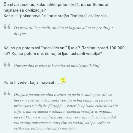
Če stvar poznaš, kako lahko potem trdiš, da so Sumerci
najstarejša civilizacija?
Kar si ti "poimenoval" ni najstarejša "indijska" civilizacija.
Da ustvarili in poucili, ali ti to ni logicno ali to ne gre drug z
drugim..
Kaj so pa potem vsi "necivilizirani" ljudje? Recimo izpred 100.000
let? Kaj so potem oni, če naj bi ljudi ustvarili vesoljci?
Univerzalna resnica je kreacija od inteligentnih bitij.
Ko bi ti vedel, kaj si napisal ...
Drugace pa univerzalna resnica, to pa bi se dalo govoriti, ce
hocemo govoriti o konceptu vesolja in big bangu, ki pa je v v
primerjavi z indijsko filozofijo, v kateri je opisano ciklicni cas in
rojstvo univerzumom v skladu z zakonom vesoljstva, majhno,
nicevo.Pisano je v indisjki kulturi in verovanju da je bog podal
vso znanje univerzuma, torej Oni so podali, oni pa verjento
veliko vec vedo o univerzalni resnici:)