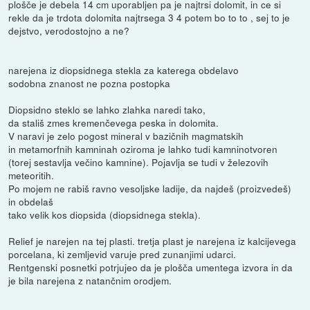
plošče je debela 14 cm uporabljen pa je najtrsi dolomit, in ce si
rekle da je trdota dolomita najtrsega 3 4 potem bo to to , sej to je
dejstvo, verodostojno a ne?
narejena iz diopsidnega stekla za katerega obdelavo
sodobna znanost ne pozna postopka
Diopsidno steklo se lahko zlahka naredi tako,
da stališ zmes kremenčevega peska in dolomita.
V naravi je zelo pogost mineral v bazičnih magmatskih
in metamorfnih kamninah oziroma je lahko tudi kamninotvoren
(torej sestavlja večino kamnine). Pojavlja se tudi v železovih
meteoritih.
Po mojem ne rabiš ravno vesoljske ladije, da najdeš (proizvedeš)
in obdelaš
tako velik kos diopsida (diopsidnega stekla).
Relief je narejen na tej plasti. tretja plast je narejena iz kalcijevega
porcelana, ki zemljevid varuje pred zunanjimi udarci.
Rentgenski posnetki potrjujeo da je plošča umentega izvora in da
je bila narejena z natančnim orodjem.