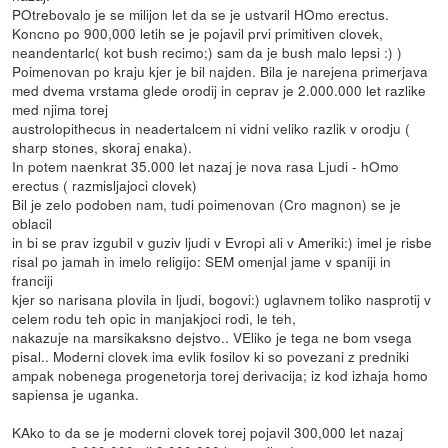
POtrebovalo je se milijon let da se je ustvaril HOmo erectus.
Koncno po 900,000 letih se je pojavil prvi primitiven clovek,
neandentarlc( kot bush recimo;) sam da je bush malo lepsi :) )
Poimenovan po kraju kjer je bil najden. Bila je narejena primerjava
med dvema vrstama glede orodij in ceprav je 2.000.000 let razlike
med njima torej
austrolopithecus in neadertalcem ni vidni veliko razlik v orodju (
sharp stones, skoraj enaka).
In potem naenkrat 35.000 let nazaj je nova rasa Ljudi - hOmo
erectus ( razmisljajoci clovek)
Bil je zelo podoben nam, tudi poimenovan (Cro magnon) se je
oblacil
in bi se prav izgubil v guziv ljudi v Evropi ali v Ameriki:) imel je risbe
risal po jamah in imelo religijo: SEM omenjal jame v spaniji in
franciji
kjer so narisana plovila in ljudi, bogovi:) uglavnem toliko nasprotij v
celem rodu teh opic in manjakjoci rodi, le teh,
nakazuje na marsikaksno dejstvo.. VEliko je tega ne bom vsega
pisal.. Moderni clovek ima evlik fosilov ki so povezani z predniki
ampak nobenega progenetorja torej derivacija; iz kod izhaja homo
sapiensa je uganka.
KAko to da se je moderni clovek torej pojavil 300,000 let nazaj