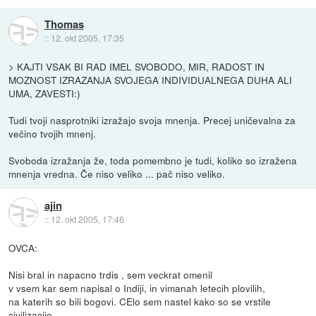
Thomas
::
12. okt 2005, 17:35
> KAJTI VSAK BI RAD IMEL SVOBODO, MIR, RADOST IN
MOZNOST IZRAZANJA SVOJEGA INDIVIDUALNEGA DUHA ALI
UMA, ZAVESTI:)
Tudi tvoji nasprotniki izražajo svoja mnenja. Precej uničevalna za
večino tvojih mnenj.
Svoboda izražanja že, toda pomembno je tudi, koliko so izražena
mnenja vredna. Če niso veliko ... pač niso veliko.
ajin
::
12. okt 2005, 17:46
OVCA:
Nisi bral in napacno trdis , sem veckrat omenil
v vsem kar sem napisal o Indiji, in vimanah letecih plovilih,
na katerih so bili bogovi. CElo sem nastel kako so se vrstile
civilizacije,