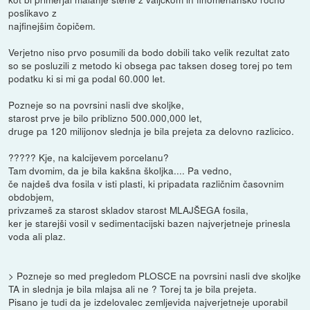
poslikavo z
najfinejšim čopičem.
Verjetno niso prvo posumili da bodo dobili tako velik rezultat zato
so se posluzili z metodo ki obsega pac taksen doseg torej po tem
podatku ki si mi ga podal 60.000 let.
Pozneje so na povrsini nasli dve skoljke,
starost prve je bilo priblizno 500.000,000 let,
druge pa 120 milijonov slednja je bila prejeta za delovno razlicico.
????? Kje, na kalcijevem porcelanu?
Tam dvomim, da je bila kakšna školjka.... Pa vedno,
če najdeš dva fosila v isti plasti, ki pripadata različnim časovnim
obdobjem,
privzameš za starost skladov starost MLAJŠEGA fosila,
ker je starejši vosil v sedimentacijski bazen najverjetneje prinesla
voda ali plaz.
> Pozneje so med pregledom PLOSCE na povrsini nasli dve skoljke
TA in slednja je bila mlajsa ali ne ? Torej ta je bila prejeta.
Pisano je tudi da je izdelovalec zemljevida najverjetneje uporabil