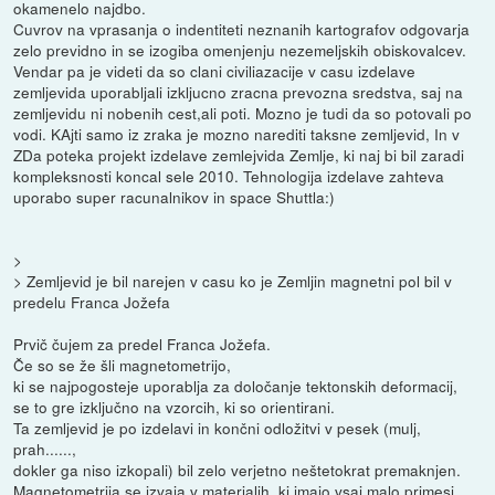
okamenelo najdbo.
Cuvrov na vprasanja o indentiteti neznanih kartografov odgovarja
zelo previdno in se izogiba omenjenju nezemeljskih obiskovalcev.
Vendar pa je videti da so clani civiliazacije v casu izdelave
zemljevida uporabljali izkljucno zracna prevozna sredstva, saj na
zemljevidu ni nobenih cest,ali poti. Mozno je tudi da so potovali po
vodi. KAjti samo iz zraka je mozno narediti taksne zemljevid, In v
ZDa poteka projekt izdelave zemlejvida Zemlje, ki naj bi bil zaradi
kompleksnosti koncal sele 2010. Tehnologija izdelave zahteva
uporabo super racunalnikov in space Shuttla:)
>
> Zemljevid je bil narejen v casu ko je Zemljin magnetni pol bil v
predelu Franca Jožefa
Prvič čujem za predel Franca Jožefa.
Če so se že šli magnetometrijo,
ki se najpogosteje uporablja za določanje tektonskih deformacij,
se to gre izključno na vzorcih, ki so orientirani.
Ta zemljevid je po izdelavi in končni odložitvi v pesek (mulj,
prah......,
dokler ga niso izkopali) bil zelo verjetno neštetokrat premaknjen.
Magnetometrija se izvaja v materialih, ki imajo vsaj malo primesi