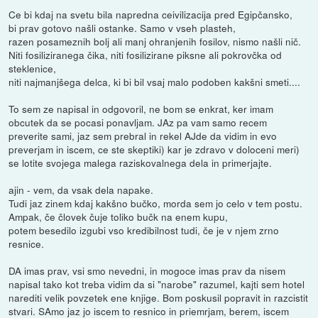
Ce bi kdaj na svetu bila napredna ceivilizacija pred Egipčansko,
bi prav gotovo našli ostanke. Samo v vseh plasteh,
razen posameznih bolj ali manj ohranjenih fosilov, nismo našli nič.
Niti fosiliziranega čika, niti fosilizirane piksne ali pokrovčka od
steklenice,
niti najmanjšega delca, ki bi bil vsaj malo podoben kakšni smeti....
To sem ze napisal in odgovoril, ne bom se enkrat, ker imam
obcutek da se pocasi ponavljam. JAz pa vam samo recem
preverite sami, jaz sem prebral in rekel AJde da vidim in evo
preverjam in iscem, ce ste skeptiki) kar je zdravo v doloceni meri)
se lotite svojega malega raziskovalnega dela in primerjajte.
ajin - vem, da vsak dela napake.
Tudi jaz zinem kdaj kakšno bučko, morda sem jo celo v tem postu.
Ampak, če človek čuje toliko bučk na enem kupu,
potem besedilo izgubi vso kredibilnost tudi, če je v njem zrno
resnice.
DA imas prav, vsi smo nevedni, in mogoce imas prav da nisem
napisal tako kot treba vidim da si "narobe" razumel, kajti sem hotel
narediti velik povzetek ene knjige. Bom poskusil popravit in razcistit
stvari. SAmo jaz jo iscem to resnico in priemrjam, berem, iscem