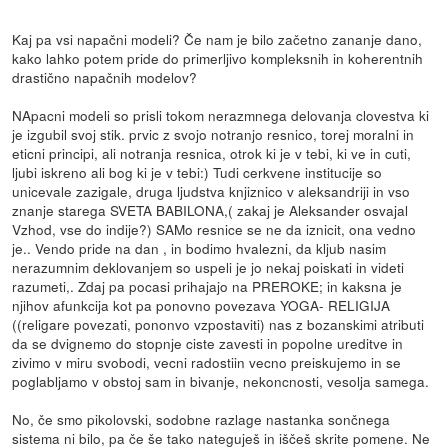
Kaj pa vsi napačni modeli? Če nam je bilo začetno zananje dano,
kako lahko potem pride do primerljivo kompleksnih in koherentnih
drastično napačnih modelov?
NApacni modeli so prisli tokom nerazmnega delovanja clovestva ki
je izgubil svoj stik. prvic z svojo notranjo resnico, torej moralni in
eticni principi, ali notranja resnica, otrok ki je v tebi, ki ve in cuti,
ljubi iskreno ali bog ki je v tebi:) Tudi cerkvene institucije so
unicevale zazigale, druga ljudstva knjiznico v aleksandriji in vso
znanje starega SVETA BABILONA,( zakaj je Aleksander osvajal
Vzhod, vse do indije?) SAMo resnice se ne da iznicit, ona vedno
je.. Vendo pride na dan , in bodimo hvalezni, da kljub nasim
nerazumnim deklovanjem so uspeli je jo nekaj poiskati in videti
razumeti,. Zdaj pa pocasi prihajajo na PREROKE; in kaksna je
njihov afunkcija kot pa ponovno povezava YOGA- RELIGIJA
((religare povezati, pononvo vzpostaviti) nas z bozanskimi atributi
da se dvignemo do stopnje ciste zavesti in popolne ureditve in
zivimo v miru svobodi, vecni radostiin vecno preiskujemo in se
poglabljamo v obstoj sam in bivanje, nekoncnosti, vesolja samega.
No, če smo pikolovski, sodobne razlage nastanka sončnega
sistema ni bilo, pa če še tako nateguješ in iščeš skrite pomene. Ne