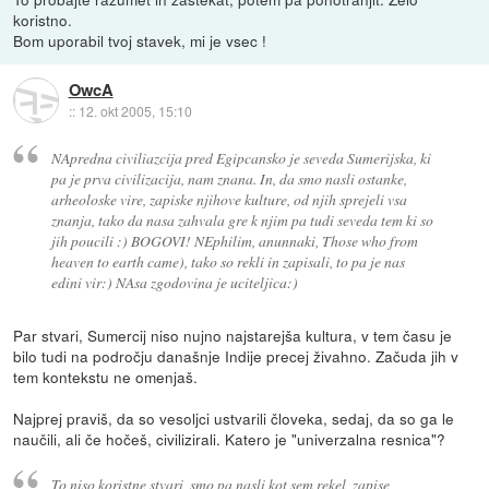
koristno.
Bom uporabil tvoj stavek, mi je vsec !
OwcA
::
12. okt 2005, 15:10
NApredna civiliazcija pred Egipcansko je seveda Sumerijska, ki
pa je prva civilizacija, nam znana. In, da smo nasli ostanke,
arheoloske vire, zapiske njihove kulture, od njih sprejeli vsa
znanja, tako da nasa zahvala gre k njim pa tudi seveda tem ki so
jih poucili :) BOGOVI! NEphilim, anunnaki, Those who from
heaven to earth came), tako so rekli in zapisali, to pa je nas
edini vir:) NAsa zgodovina je uciteljica:)
Par stvari, Sumercij niso nujno najstarejša kultura, v tem času je
bilo tudi na področju današnje Indije precej živahno. Začuda jih v
tem kontekstu ne omenjaš.
Najprej praviš, da so vesoljci ustvarili človeka, sedaj, da so ga le
naučili, ali če hočeš, civilizirali. Katero je "univerzalna resnica"?
To niso koristne stvari, smo pa nasli kot sem rekel ,zapise,