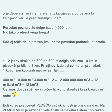
> je debela 2mm in je narejena iz kalcijevega porcelana ki
zemljevid varuje pred zunanjim udarci.
Porcelan poznajo že dolgo časa (4000 let).
Nič tako pretresljivega torej.đ
Kdo ej rekle da je pretresljivo , samo povedan podatek kot ostalo.
> 12 jezov sirokih od 300 do 500 m dolgih priblizno 10 km in
globokih priblizno 3 km. Pri njihovi izdelavi so morali premakniti
1 kvadriljon kubicnih metrov zemlje .....
400 m * 10.000 m * 3.000 m * 12 = 12.000.000.000 m^3 = 12
milijard m^3 = 12 km^3
Če imaš dovolj sužnjev in bičev lahko to skoplješ brez bagrov in
nafte
Bolj ko so preucevali PLOŠČO več skrivnosti je prislo na dan. Na
ZEMLJEVIDU je razviden velikanski namakalni sistem : ob rekah