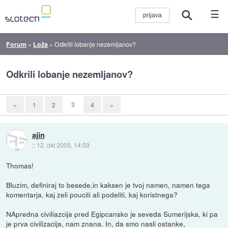
☰
Forum
»
Loža
»
Odkrili lobanje nezemljanov?
Odkrili lobanje nezemljanov?
3
«
1
2
4
»
ajin
::
12. okt 2005, 14:59
Thomas!
Bluzim, definiraj to besede,in kaksen je tvoj namen, namen tega
komentarja, kaj zeli pouciti ali podeliti, kaj koristnega?
NApredna civiliazcija pred Egipcansko je seveda Sumerijska, ki pa
je prva civilizacija, nam znana. In, da smo nasli ostanke,