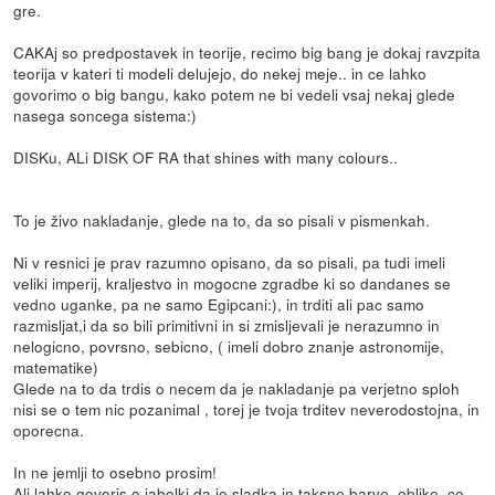
gre.
CAKAj so predpostavek in teorije, recimo big bang je dokaj ravzpita
teorija v kateri ti modeli delujejo, do nekej meje.. in ce lahko
govorimo o big bangu, kako potem ne bi vedeli vsaj nekaj glede
nasega soncega sistema:)
DISKu, ALi DISK OF RA that shines with many colours..
To je živo nakladanje, glede na to, da so pisali v pismenkah.
Ni v resnici je prav razumno opisano, da so pisali, pa tudi imeli
veliki imperij, kraljestvo in mogocne zgradbe ki so dandanes se
vedno uganke, pa ne samo Egipcani:), in trditi ali pac samo
razmisljat,i da so bili primitivni in si zmisljevali je nerazumno in
nelogicno, povrsno, sebicno, ( imeli dobro znanje astronomije,
matematike)
Glede na to da trdis o necem da je nakladanje pa verjetno sploh
nisi se o tem nic pozanimal , torej je tvoja trditev neverodostojna, in
oporecna.
In ne jemlji to osebno prosim!
Ali lahko govoris o jabolki da je sladka in taksne barve, oblike, ce