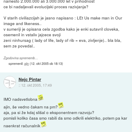
namesto 2.000.000 ali 3.000.000 let v prihodnost
ce bi nadaljevali evolucijski proces razivjanja?
V starih civiliazcijah je jasno napisano : LEt Us make man in Our
image and likeness..
v sumeriji je opisana cela zgodba kako je enki sutavril cloveka,
osemenil in vstaliv jajcece svoji
zeni ninhursag ( lady of life, lady of rib = eva, zivljenje).. bla bla,
sem ze povedal..
Zgodovina sprememb…
spremenil:
ajin
(
12. okt 2005 ob 18:13
)
Nejc Pintar
::
12. okt 2005, 17:49
IMO nadsvetlobna
ajin, še vedno čakam na pm?
aja, pa si že kdaj slišal o eksponentnem razvoju?
pomisli koliko časa smo rabili da smo odkrili elektriko, potem pa kar
naenkrat računalnik