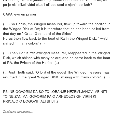
pa jo nisi nikoli videl okusil ali poslusal o njenih oblikah?
CAKAj evo en primer:
( ...) So Horus, the Winged measurer, flew up toward the horizon in
the Winged Disk of RA; it is therefore that he has been called from
that day on " Great God, Lord of the Skies"
Horus then flew back to the boat of Ra in the Winged Disk, " which
shined in many colors" (..)
( ..) Then Horus,mth ewinged measurer, reappeared in the Winged
Disk, which shines with many colors; and he came back to the boat
of RA, the FAlcon of the Horizon(..)
( ..)And Thoth said: "O lord of the gods! The Winged measurer has
returned in the great Winged DISK, shining with many colors"...( ..).
PS: NE GOVORIM DA SO TO LOBANJE NEZEMLJANOV, ME NITI
TO NE ZANIMA, GOVORIM PA O ARHEOLOSKIH VIRIH KI
PRICAJO O BOGOVIH ALI BITJI :)
Zgodovina sprememb…