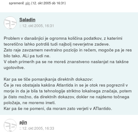
spremenil:
ajin
(
12. okt 2005 ob 16:31
)
Saladin
::
12. okt 2005, 16:31
Problem v današnjici je ogromna količina podatkov, z katerimi
teoretično lahko potrdiš tudi najbolj neverjetne zadeve.
Zato raje zavzamem nevtralno pozicijo in rečem, mogoče pa je res
bilo tako. ALi pa tudi ne.
V obeh primerih pa se ne moreš znanstveno naslanjat na takšne
ugotovitve.
Kar pa se tiče pomanjkanja direktnih dokazov:
Če je res obstajala kakšna Atlantida in se je otok res pogreznil v
morje in da je bila ta tehnologije striktno lokalnega značaja, potem
je čisto možno, da direktnih dokazov, dokler ne najdemo točnega
položaja, ne moremo imeti.
Kar pa še ne pomeni, da moram zato verjeti v ATlantido.
ajin
::
12. okt 2005, 16:33