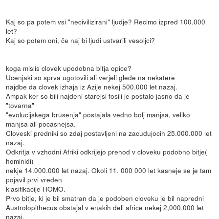
Kaj so pa potem vsi "necivilizirani" ljudje? Recimo izpred 100.000
let?
Kaj so potem oni, če naj bi ljudi ustvarili vesoljci?
koga mislis clovek upodobna bitja opice?
Ucenjaki so sprva ugotovili ali verjeli glede na nekatere
najdbe da clovek izhaja iz Azije nekej 500.000 let nazaj.
Ampak ker so bili najdeni starejsi fosili je postalo jasno da je
"tovarna"
"evolucijskega brusenja" postajala vedno bolj manjsa, veliko
manjsa ali pocasnejsa.
Cloveski predniki so zdaj postavljeni na zacudujocih 25.000.000 let
nazaj.
Odkritja v vzhodni Afriki odkrijejo prehod v cloveku podobno bitje(
hominidi)
nekje 14.000.000 let nazaj. Okoli 11. 000 000 let kasneje se je tam
pojavil prvi vreden
klasifikacije HOMO.
Prvo bitje, ki je bil smatran da je podoben cloveku je bil napredni
Austrolopithecus obstajal v enakih deli africe nekej 2,000.000 let
nazaj.