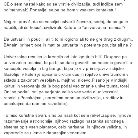
CElo sem nastel kako so se vrstile civilizacije, tudi indijce sem
poimenoval:) Ponavljal se pa ne bom v vsakem kontekstu!
Najprej praviš, da so vesoljci ustvarili človeka, sedaj, da so ga le
naučili, ali če hočeš, civilizirali. Katero je "univerzalna resnica"?
Da ustvarili in poucili, ali ti to ni logicno ali to ne gre drug z drugim..
BAnalni primer: oce in mati te ustvarita in potem te poucita ali ne ?
Univerzalna resnica je kreacija od inteligentnih bitij. Drugace pa
univerzalna resnica, to pa bi se dalo govoriti, ce hocemo govoriti o
konceptu vesolja in big bangu, ki pa je v v primerjavi z indijsko
filozofijo, v kateri je opisano ciklicni cas in rojstvo univerzumom v
skladu z zakonom vesoljstva, majhno, nicevo.Pisano je v indisjki
kulturi in verovanju da je bog podal vso znanje univerzuma, torej
Oni so podali, oni pa verjento veliko vec vedo o univerzalni
resnici:) Pocakajmo , naredimo popolno civiliazcijo, ureditev in
pocakajmo da nam bo razodeto:)
To niso koristne stvari, smo pa nasli kot sem rekel ,zapise, njihove
razumevanje astronomije, njihovo razlago nastanka soncnega
sistema opis vseh planetov, celo narisane, in njihova velicina, in
zaporedje se ujema z danasnjim vedenjem..