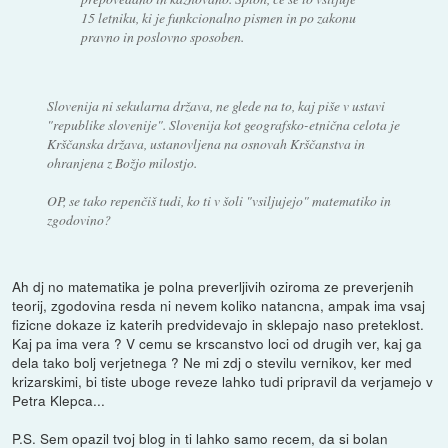
15 letniku, ki je funkcionalno pismen in po zakonu
pravno in poslovno sposoben.
Slovenija ni sekularna država, ne glede na to, kaj piše v ustavi
"republike slovenije". Slovenija kot geografsko-etnična celota je
Krščanska država, ustanovljena na osnovah Krščanstva in
ohranjena z Božjo milostjo.
OP, se tako repenčiš tudi, ko ti v šoli "vsiljujejo" matematiko in
zgodovino?
Ah dj no matematika je polna preverljivih oziroma ze preverjenih
teorij, zgodovina resda ni nevem koliko natancna, ampak ima vsaj
fizicne dokaze iz katerih predvidevajo in sklepajo naso preteklost.
Kaj pa ima vera ? V cemu se krscanstvo loci od drugih ver, kaj ga
dela tako bolj verjetnega ? Ne mi zdj o stevilu vernikov, ker med
krizarskimi, bi tiste uboge reveze lahko tudi pripravil da verjamejo v
Petra Klepca...
P.S. Sem opazil tvoj blog in ti lahko samo recem, da si bolan