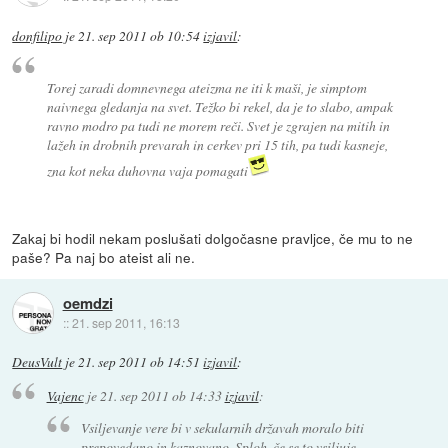
donfilipo
je
21. sep 2011 ob 10:54
izjavil
:
Torej zaradi domnevnega ateizma ne iti k maši, je simptom
naivnega gledanja na svet. Težko bi rekel, da je to slabo, ampak
ravno modro pa tudi ne morem reči. Svet je zgrajen na mitih in
lažeh in drobnih prevarah in cerkev pri 15 tih, pa tudi kasneje,
zna kot neka duhovna vaja pomagati
Zakaj bi hodil nekam poslušati dolgočasne pravljce, če mu to ne
paše? Pa naj bo ateist ali ne.
oemdzi
::
21. sep 2011, 16:13
DeusVult
je
21. sep 2011 ob 14:51
izjavil
:
Vajenc
je
21. sep 2011 ob 14:33
izjavil
:
Vsiljevanje vere bi v sekularnih državah moralo biti
prepovedano in kaznovano. Sploh, če se to vsiljuje