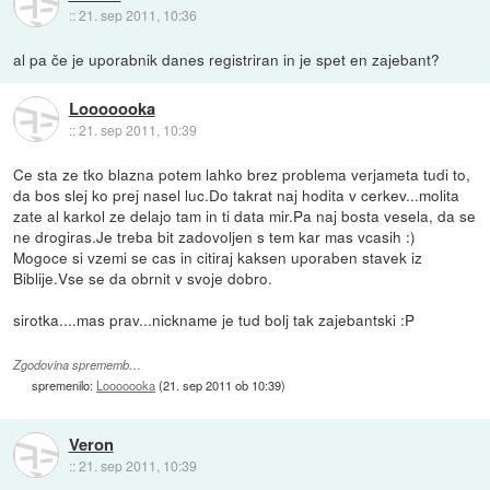
::
21. sep 2011, 10:36
al pa če je uporabnik danes registriran in je spet en zajebant?
Looooooka
::
21. sep 2011, 10:39
Ce sta ze tko blazna potem lahko brez problema verjameta tudi to,
da bos slej ko prej nasel luc.Do takrat naj hodita v cerkev...molita
zate al karkol ze delajo tam in ti data mir.Pa naj bosta vesela, da se
ne drogiras.Je treba bit zadovoljen s tem kar mas vcasih :)
Mogoce si vzemi se cas in citiraj kaksen uporaben stavek iz
Biblije.Vse se da obrnit v svoje dobro.
sirotka....mas prav...nickname je tud bolj tak zajebantski :P
Zgodovina sprememb…
spremenilo:
Looooooka
(
21. sep 2011 ob 10:39
)
Veron
::
21. sep 2011, 10:39