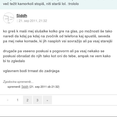
več težit kamorkoli stopiš, niti starši lol. :trololo
Siddh
::
21. sep 2011, 21:32
ko greš k maši mej slušalke kolko gre na glas, po možnosti še tako
naredi da kdaj pa kdaj na zvočnik od telefona kaj spustiš, seveda
pa mej neke komade, ki jih nasploh vsi sovražijo ali pa vsaj starejši
drugače pa vseeno poskusi s pogovorm ali pa vsaj nekako se
poskusi obnašat do njih tako kot oni do tebe, ampak ne vem kako
bi to zgledalo
vglavnem bodi trmast do zadnjega
Zgodovina sprememb…
spremenil:
Siddh
(
21. sep 2011 ob 21:32
)
«
1
2
3
»