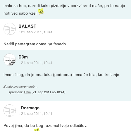
malo za hec, naredi kako pizdarijo v cerkvi sred maše, pa te naujo
hotl več sabo vzel
BALAST
::
21. sep 2011, 10:41
Nariši pentagram doma na fasado...
D3m
::
21. sep 2011, 10:41
Imam filing, da je ena taka (podobna) tema že bila, kot trollanje.
Zgodovina sprememb…
spremenil:
D3m
(
21. sep 2011 ob 10:41
)
_Dormage_
::
21. sep 2011, 10:41
Povej jima, da bo bog razumel tvojo odločitev.