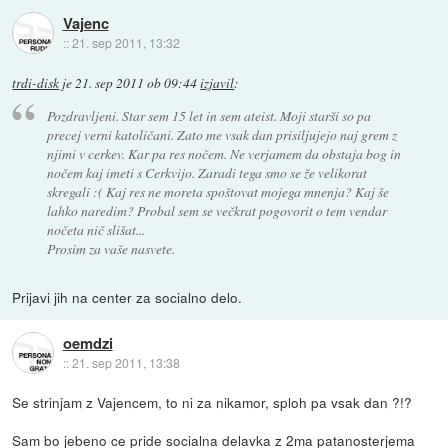
Vajenc
::
21. sep 2011, 13:32
trdi-disk
je
21. sep 2011 ob 09:44
izjavil
:
Pozdravljeni. Star sem 15 let in sem ateist. Moji starši so pa
precej verni katoličani. Zato me vsak dan prisiljujejo naj grem z
njimi v cerkev. Kar pa res nočem. Ne verjamem da obstaja bog in
nočem kaj imeti s Cerkvijo. Zaradi tega smo se že velikorat
skregali :( Kaj res ne moreta spoštovat mojega mnenja? Kaj še
lahko naredim? Probal sem se večkrat pogovorit o tem vendar
nočeta nič slišat...
Prosim za vaše nasvete.
Prijavi jih na center za socialno delo.
oemdzi
::
21. sep 2011, 13:38
Se strinjam z Vajencem, to ni za nikamor, sploh pa vsak dan ?!?
Sam bo jebeno ce pride socialna delavka z 2ma patanosterjema