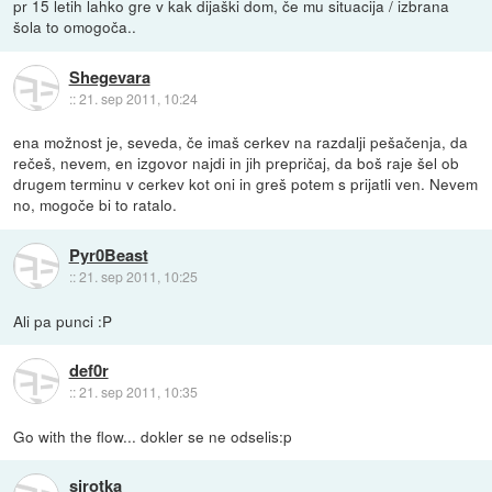
pr 15 letih lahko gre v kak dijaški dom, če mu situacija / izbrana
šola to omogoča..
Shegevara
::
21. sep 2011, 10:24
ena možnost je, seveda, če imaš cerkev na razdalji pešačenja, da
rečeš, nevem, en izgovor najdi in jih prepričaj, da boš raje šel ob
drugem terminu v cerkev kot oni in greš potem s prijatli ven. Nevem
no, mogoče bi to ratalo.
Pyr0Beast
::
21. sep 2011, 10:25
Ali pa punci :P
def0r
::
21. sep 2011, 10:35
Go with the flow... dokler se ne odselis:p
sirotka