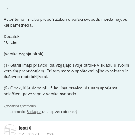
1+
Avtor teme - malce preberi
Zakon o verski svobodi
, morda najdeš
kaj pametnega.
Dodatek:
10. člen
(verska vzgoja otrok)
(1) Starši imajo pravico, da vzgajajo svoje otroke v skladu s svojim
verskim prepričanjem. Pri tem morajo spoštovati njihovo telesno in
duševno nedotakljivost.
(2) Otrok, ki je dopolnil 15 let, ima pravico, da sam sprejema
odločitve, povezane z versko svobodo.
Zgodovina sprememb…
spremenilo:
Backup22
(
21. sep 2011 ob 14:57
)
jest10
::
21. sep 2011, 15:20