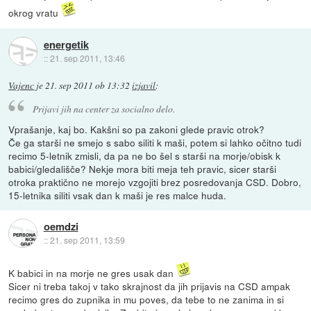
okrog vratu
energetik
::
21. sep 2011, 13:46
Vajenc
je
21. sep 2011 ob 13:32
izjavil
:
Prijavi jih na center za socialno delo.
Vprašanje, kaj bo. Kakšni so pa zakoni glede pravic otrok?
Če ga starši ne smejo s sabo siliti k maši, potem si lahko očitno tudi
recimo 5-letnik zmisli, da pa ne bo šel s starši na morje/obisk k
babici/gledališče? Nekje mora biti meja teh pravic, sicer starši
otroka praktično ne morejo vzgojiti brez posredovanja CSD. Dobro,
15-letnika siliti vsak dan k maši je res malce huda.
oemdzi
::
21. sep 2011, 13:59
K babici in na morje ne gres usak dan
Sicer ni treba takoj v tako skrajnost da jih prijavis na CSD ampak
recimo gres do zupnika in mu poves, da tebe to ne zanima in si