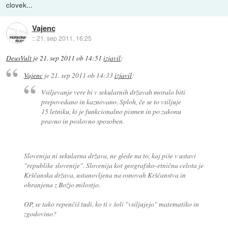
clovek...
Vajenc
::
21. sep 2011, 16:25
DeusVult
je
21. sep 2011 ob 14:51
izjavil
:
Vajenc
je
21. sep 2011 ob 14:33
izjavil
:
Vsiljevanje vere bi v sekularnih državah moralo biti
prepovedano in kaznovano. Sploh, če se to vsiljuje
15 letniku, ki je funkcionalno pismen in po zakonu
pravno in poslovno sposoben.
Slovenija ni sekularna država, ne glede na to, kaj piše v ustavi
"republike slovenije". Slovenija kot geografsko-etnična celota je
Krščanska država, ustanovljena na osnovah Krščanstva in
ohranjena z Božjo milostjo.
OP, se tako repenčiš tudi, ko ti v šoli "vsiljujejo" matematiko in
zgodovino?