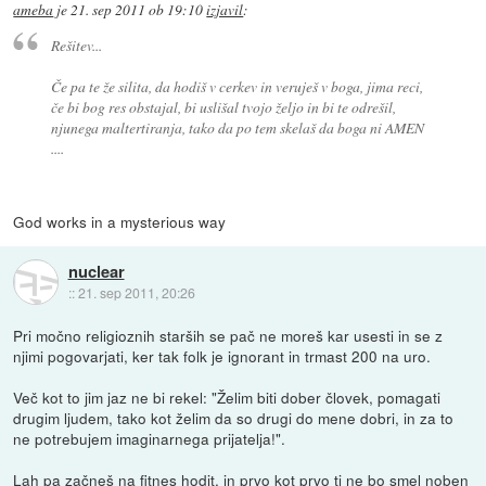
ameba
je
21. sep 2011 ob 19:10
izjavil
:
Rešitev...
Če pa te že silita, da hodiš v cerkev in veruješ v boga, jima reci,
če bi bog res obstajal, bi uslišal tvojo željo in bi te odrešil,
njunega maltertiranja, tako da po tem skelaš da boga ni AMEN
....
God works in a mysterious way
nuclear
::
21. sep 2011, 20:26
Pri močno religioznih starših se pač ne moreš kar usesti in se z
njimi pogovarjati, ker tak folk je ignorant in trmast 200 na uro.
Več kot to jim jaz ne bi rekel: "Želim biti dober človek, pomagati
drugim ljudem, tako kot želim da so drugi do mene dobri, in za to
ne potrebujem imaginarnega prijatelja!".
Lah pa začneš na fitnes hodit, in prvo kot prvo ti ne bo smel noben