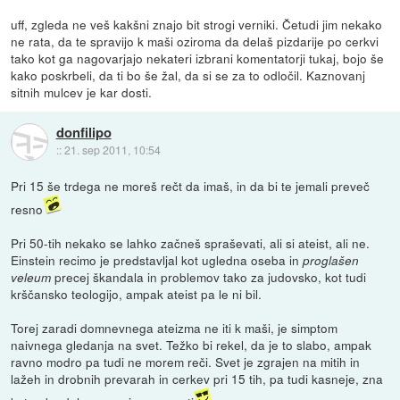
uff, zgleda ne veš kakšni znajo bit strogi verniki. Četudi jim nekako
ne rata, da te spravijo k maši oziroma da delaš pizdarije po cerkvi
tako kot ga nagovarjajo nekateri izbrani komentatorji tukaj, bojo še
kako poskrbeli, da ti bo še žal, da si se za to odločil. Kaznovanj
sitnih mulcev je kar dosti.
donfilipo
::
21. sep 2011, 10:54
Pri 15 še trdega ne moreš rečt da imaš, in da bi te jemali preveč
resno
Pri 50-tih nekako se lahko začneš spraševati, ali si ateist, ali ne.
Einstein recimo je predstavljal kot ugledna oseba in
proglašen
precej škandala in problemov tako za judovsko, kot tudi
veleum
krščansko teologijo, ampak ateist pa le ni bil.
Torej zaradi domnevnega ateizma ne iti k maši, je simptom
naivnega gledanja na svet. Težko bi rekel, da je to slabo, ampak
ravno modro pa tudi ne morem reči. Svet je zgrajen na mitih in
lažeh in drobnih prevarah in cerkev pri 15 tih, pa tudi kasneje, zna