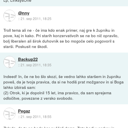
@nny
::
21. sep 2011, 18:25
Troll tema ali ne - če ima kdo enak primer, naj gre k župniku in
pove, kaj in kako. Pri starih konzervativcih se ne bo nič opravilo,
bolj liberalen ali širok duhovnik se bo mogoče celo pogovoril s
starši. Poskusit ne škodi.
Backup22
::
21. sep 2011, 18:35
Indeed! In, če ne bo šlo skozi, še vedno lahko staršem in župniku
poveš, da je tvoja pravica, da si ne hodiš prat možganov in si Boga
lahko izbiraš sam:
(2) Otrok, ki je dopolnil 15 let, ima pravico, da sam sprejema
odločitve, povezane z versko svobodo.
Pegaz
::
21. sep 2011, 18:55
Zgleda, da te ne bodo kar puščali doma. Zato hodi v cerkev in