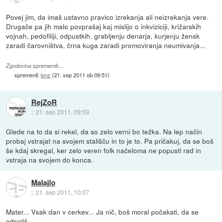
Povej jim, da imaš ustavno pravico izrekanja ali neizrekanja vere.
Drugače pa jih malo povprašaj kaj mislijo o inkviziciji, križarskih
vojnah, pedofiliji, odpustkih, grabljenju denarja, kurjenju žensk
zaradi čarovništva, črna kuga zaradi promoviranja neumivanja...
Zgodovina sprememb…
spremenil:
lonz
(
21. sep 2011 ob 09:51
)
RejZoR
::
21. sep 2011, 09:59
Glede na to da si rekel, da so zelo verni bo težka. Na lep način
probaj vstrajat na svojem stališču in to je to. Pa pričakuj, da se boš
še kdaj skregal, ker zelo veren folk načeloma ne popusti rad in
vstraja na svojem do konca.
Malajlo
::
21. sep 2011, 10:07
Mater... Vsak dan v cerkev... Ja nič, boš moral počakati, da se
odseliš.