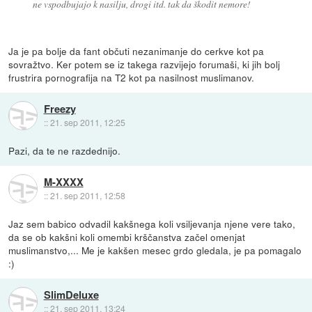
ne vspodbujajo k nasilju, drogi itd. tak da škodit nemore!
Ja je pa bolje da fant občuti nezanimanje do cerkve kot pa
sovražtvo. Ker potem se iz takega razvijejo forumaši, ki jih bolj
frustrira pornografija na T2 kot pa nasilnost muslimanov.
Freezy
::
21. sep 2011, 12:25
Pazi, da te ne razdednijo.
M-XXXX
::
21. sep 2011, 12:58
Jaz sem babico odvadil kakšnega koli vsiljevanja njene vere tako,
da se ob kakšni koli omembi krščanstva začel omenjat
muslimanstvo,... Me je kakšen mesec grdo gledala, je pa pomagalo
:)
SlimDeluxe
::
21. sep 2011, 13:24