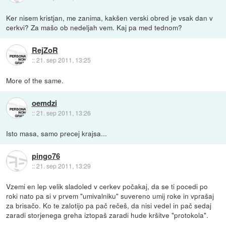
Ker nisem kristjan, me zanima, kakšen verski obred je vsak dan v
cerkvi? Za mašo ob nedeljah vem. Kaj pa med tednom?
RejZoR
::
21. sep 2011, 13:25
More of the same.
oemdzi
::
21. sep 2011, 13:26
Isto masa, samo precej krajsa...
pingo76
::
21. sep 2011, 13:29
Vzemi en lep velik sladoled v cerkev počakaj, da se ti pocedi po
roki nato pa si v prvem "umivalniku" suvereno umij roke in vprašaj
za brisačo. Ko te zalotijo pa pač rečeš, da nisi vedel in pač sedaj
zaradi storjenega greha iztopaš zaradi hude kršitve "protokola".