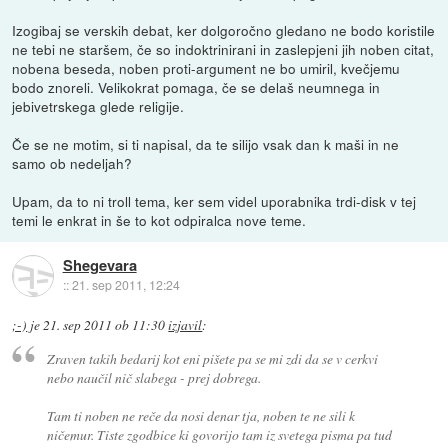
Izogibaj se verskih debat, ker dolgoročno gledano ne bodo koristile
ne tebi ne staršem, če so indoktrinirani in zaslepjeni jih noben citat,
nobena beseda, noben proti-argument ne bo umiril, kvečjemu
bodo znoreli. Velikokrat pomaga, če se delaš neumnega in
jebivetrskega glede religije.
Če se ne motim, si ti napisal, da te silijo vsak dan k maši in ne
samo ob nedeljah?
Upam, da to ni troll tema, ker sem videl uporabnika trdi-disk v tej
temi le enkrat in še to kot odpiralca nove teme.
Shegevara
::
21. sep 2011, 12:24
;-)
je
21. sep 2011 ob 11:30
izjavil
:
Zraven takih bedarij kot eni pišete pa se mi zdi da se v cerkvi
nebo naučil nič slabega - prej dobrega.
Tam ti noben ne reče da nosi denar tja, noben te ne sili k
ničemur. Tiste zgodbice ki govorijo tam iz svetega pisma pa tud