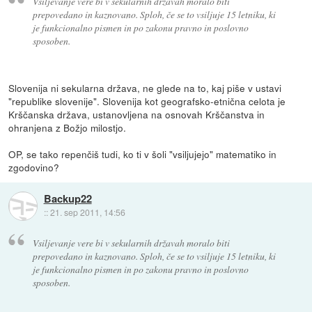
Vsiljevanje vere bi v sekularnih državah moralo biti
prepovedano in kaznovano. Sploh, če se to vsiljuje 15 letniku, ki
je funkcionalno pismen in po zakonu pravno in poslovno
sposoben.
Slovenija ni sekularna država, ne glede na to, kaj piše v ustavi
"republike slovenije". Slovenija kot geografsko-etnična celota je
Krščanska država, ustanovljena na osnovah Krščanstva in
ohranjena z Božjo milostjo.
OP, se tako repenčiš tudi, ko ti v šoli "vsiljujejo" matematiko in
zgodovino?
Backup22
::
21. sep 2011, 14:56
Vsiljevanje vere bi v sekularnih državah moralo biti
prepovedano in kaznovano. Sploh, če se to vsiljuje 15 letniku, ki
je funkcionalno pismen in po zakonu pravno in poslovno
sposoben.