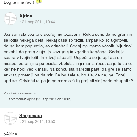
Bog te ima rad !
Ajrina
::
21. sep 2011, 10:44
Jaz sem šla čez to s skoraj nič težavami. Rekla sem, da ne grem in
se lotila nekega dela. Nekaj časa so težili, ampak ko so ugotovili,
da ne bom popustila, so odnehali. Sedaj me mama včasih "vljudno"
povabi, da grem z njo, jo zavrnem in zgodba končana. Sedaj je
sestra v tvojih letih in v tvoji situaciji. Uspešno se je upirala en
mesec, potem ji je pa psička zbolela. In ji mama reče, da je to zato,
ker ne hodi več k maši. Na koncu sta naredili pakt, da gre še samo
enkrat, potem ji pa da mir. Če bo želela, bo šla, če ne, ne. Torej,
upri se. Odvlečti te pa ja ne morejo :) In prej ali slej bodo obupali :P
Zgodovina sprememb…
spremenila:
Ajrina
(
21. sep 2011 ob 10:45
)
Shegevara
::
21. sep 2011, 10:53
>Ajrina