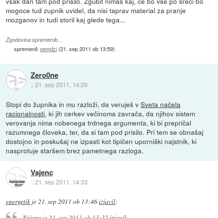
vsak dan tam pod prisilo. Zgubit nimas kaj, ce bo vse po sreci bo
mogoce tud zupnik uvidel, da nisi taprav material za pranje
mozganov in tudi storil kaj glede tega...
Zgodovina sprememb…
spremenil:
oemdzi
(
21. sep 2011 ob 13:59
)
Zero0ne
::
21. sep 2011, 14:29
Stopi do župnika in mu razloži, da veruješ v
Sveta načela
racionalnosti
, ki jih cerkev večinoma zavrača, da njihov sistem
verovanja nima nobenega trdnega argumenta, ki bi prepričal
razumnega človeka, ter, da si tam pod prisilo. Pri tem se obnašaj
dostojno in poskušaj ne izpasti kot tipičen uporniški najstnik, ki
nasprotuje staršem brez pametnega razloga.
Vajenc
::
21. sep 2011, 14:33
energetik
je
21. sep 2011 ob 13:46
izjavil
:
Vajenc
je
21. sep 2011 ob 13:32
izjavil
: