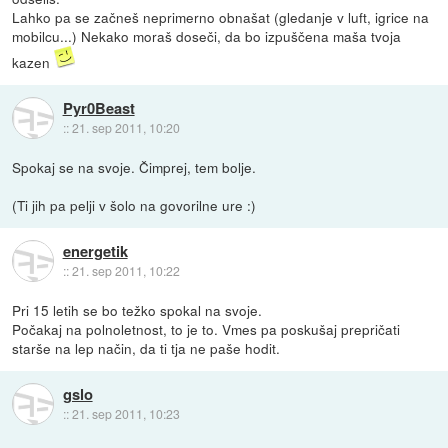
Lahko pa se začneš neprimerno obnašat (gledanje v luft, igrice na
mobilcu...) Nekako moraš doseči, da bo izpuščena maša tvoja
kazen
Pyr0Beast
::
21. sep 2011, 10:20
Spokaj se na svoje. Čimprej, tem bolje.
(Ti jih pa pelji v šolo na govorilne ure :)
energetik
::
21. sep 2011, 10:22
Pri 15 letih se bo težko spokal na svoje.
Počakaj na polnoletnost, to je to. Vmes pa poskušaj prepričati
starše na lep način, da ti tja ne paše hodit.
gslo
::
21. sep 2011, 10:23