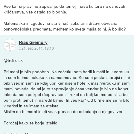
Vse kar si pravilno zapisal je, da temelji naša kultura na osnovah
krščanstva, vse ostalo so blodnje.
Matematika in zgodovina sta v naši sekularni državi obvezna
osnovnošolska predmeta, medtem ko sveta maša to ni. A bo šlo?
Rias Gremory
::
21. sep 2011, 18:16
@trdi-disk
Pri meni je bilo podobno. Na začetku sem hodil k maši in k verouku
in sem to imel nekako za samoumevno. Ko sem postal starejši mi ni
bilo všeč in sem se kdaj uprl ker nisem hotel k maši/verouku in sem
mami povedal da mi je to zapravljanje časa vendar je bilo na koncu
tako da sem potrpel (čeprav sem ji rekel da bolj kot me bo silila bolj
bom proti temu) in naredil birmo. In veš kaj? Od birme me še ni bilo
v cerkvi in se imam za ateista.
Mislim da bi moral imeti vsak pravico do odločanja o njegovi veri.
Poročaj kako se bo/je izteklo.
Lp, LinksysOne