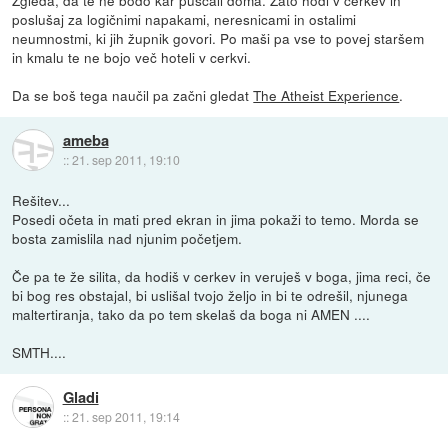
poslušaj za logičnimi napakami, neresnicami in ostalimi
neumnostmi, ki jih župnik govori. Po maši pa vse to povej staršem
in kmalu te ne bojo več hoteli v cerkvi.
Da se boš tega naučil pa začni gledat
The Atheist Experience
.
ameba
::
21. sep 2011, 19:10
Rešitev...
Posedi očeta in mati pred ekran in jima pokaži to temo. Morda se
bosta zamislila nad njunim početjem.
Če pa te že silita, da hodiš v cerkev in veruješ v boga, jima reci, če
bi bog res obstajal, bi uslišal tvojo željo in bi te odrešil, njunega
maltertiranja, tako da po tem skelaš da boga ni AMEN ....
SMTH....
Gladi
::
21. sep 2011, 19:14