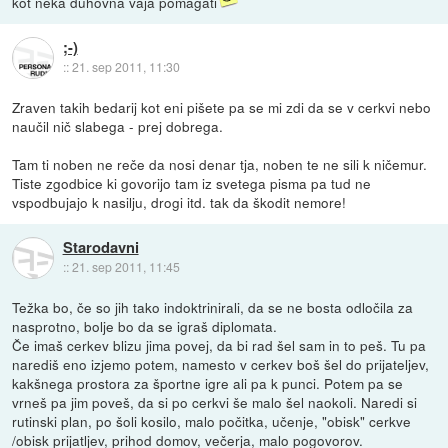
kot neka duhovna vaja pomagati
;-)
::
21. sep 2011, 11:30
Zraven takih bedarij kot eni pišete pa se mi zdi da se v cerkvi nebo
naučil nič slabega - prej dobrega.
Tam ti noben ne reče da nosi denar tja, noben te ne sili k ničemur.
Tiste zgodbice ki govorijo tam iz svetega pisma pa tud ne
vspodbujajo k nasilju, drogi itd. tak da škodit nemore!
Starodavni
::
21. sep 2011, 11:45
Težka bo, če so jih tako indoktrinirali, da se ne bosta odločila za
nasprotno, bolje bo da se igraš diplomata.
Če imaš cerkev blizu jima povej, da bi rad šel sam in to peš. Tu pa
narediš eno izjemo potem, namesto v cerkev boš šel do prijateljev,
kakšnega prostora za športne igre ali pa k punci. Potem pa se
vrneš pa jim poveš, da si po cerkvi še malo šel naokoli. Naredi si
rutinski plan, po šoli kosilo, malo počitka, učenje, "obisk" cerkve
/obisk prijatljev, prihod domov, večerja, malo pogovorov.