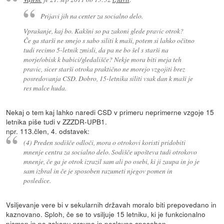
Prijavi jih na center za socialno delo.
Vprašanje, kaj bo. Kakšni so pa zakoni glede pravic otrok?
Če ga starši ne smejo s sabo siliti k maši, potem si lahko očitno
tudi recimo 5-letnik zmisli, da pa ne bo šel s starši na
morje/obisk k babici/gledališče? Nekje mora biti meja teh
pravic, sicer starši otroka praktično ne morejo vzgojiti brez
posredovanja CSD. Dobro, 15-letnika siliti vsak dan k maši je
res malce huda.
Nekaj o tem kaj lahko naredi CSD v primeru neprimerne vzgoje 15
letnika piše tudi v ZZZDR-UPB1.
npr. 113.člen, 4. odstavek:
(4) Preden sodišče odloči, mora o otrokovi koristi pridobiti
mnenje centra za socialno delo. Sodišče upošteva tudi otrokovo
mnenje, če ga je otrok izrazil sam ali po osebi, ki ji zaupa in jo je
sam izbral in če je sposoben razumeti njegov pomen in
posledice.
Vsiljevanje vere bi v sekularnih državah moralo biti prepovedano in
kaznovano. Sploh, če se to vsiljuje 15 letniku, ki je funkcionalno
pismen in po zakonu pravno in poslovno sposoben.