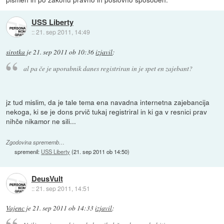
USS Liberty
::
21. sep 2011, 14:49
sirotka
je
21. sep 2011 ob 10:36
izjavil
:
al pa če je uporabnik danes registriran in je spet en zajebant?
jz tud mislim, da je tale tema ena navadna internetna zajebancija
nekoga, ki se je dons prvič tukaj registriral in ki ga v resnici prav
nihče nikamor ne sili...
Zgodovina sprememb…
spremenil:
USS Liberty
(
21. sep 2011 ob 14:50
)
DeusVult
::
21. sep 2011, 14:51
Vajenc
je
21. sep 2011 ob 14:33
izjavil
: