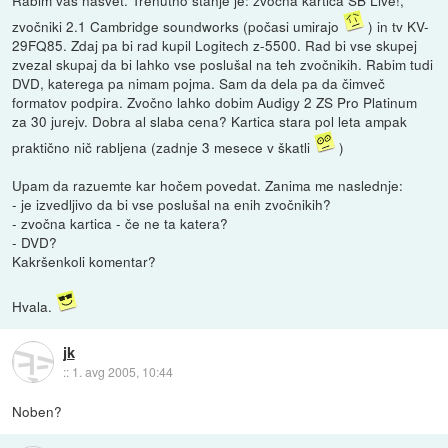
Rabim vaš nasvet. Trenutno stanje je: zvočna kartica SB Live!,
zvočniki 2.1 Cambridge soundworks (počasi umirajo
) in tv KV-
29FQ85. Zdaj pa bi rad kupil Logitech z-5500. Rad bi vse skupej
zvezal skupaj da bi lahko vse poslušal na teh zvočnikih. Rabim tudi
DVD, katerega pa nimam pojma. Sam da dela pa da čimveč
formatov podpira. Zvočno lahko dobim Audigy 2 ZS Pro Platinum
za 30 jurejv. Dobra al slaba cena? Kartica stara pol leta ampak
praktično nič rabljena (zadnje 3 mesece v škatli
)
Upam da razuemte kar hočem povedat. Zanima me naslednje:
- je izvedljivo da bi vse poslušal na enih zvočnikih?
- zvočna kartica - če ne ta katera?
- DVD?
Kakršenkoli komentar?
Hvala.
jk
::
1. avg 2005, 10:44
Noben?