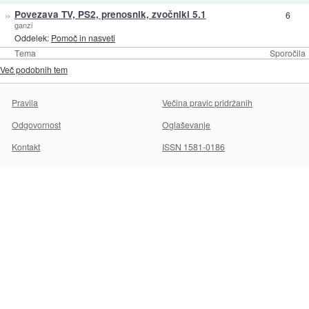
»
Povezava TV, PS2, prenosnik, zvočniki 5.1
6
ganzi
Oddelek:
Pomoč in nasveti
Tema
Sporočila
Več podobnih tem
Pravila
Večina pravic pridržanih
Odgovornost
Oglaševanje
Kontakt
ISSN 1581-0186