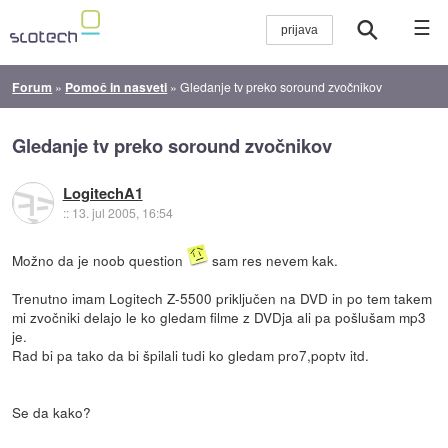
☰
Forum
»
Pomoč in nasveti
»
Gledanje tv preko soround zvočnikov
Gledanje tv preko soround zvočnikov
LogitechA1
::
13. jul 2005, 16:54
Možno da je noob question
sam res nevem kak.
Trenutno imam Logitech Z-5500 priključen na DVD in po tem takem
mi zvočniki delajo le ko gledam filme z DVDja ali pa pošlušam mp3
je.
Rad bi pa tako da bi špilali tudi ko gledam pro7,poptv itd.
Se da kako?