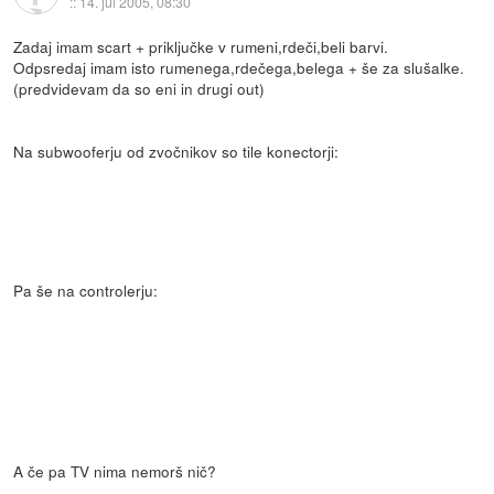
::
14. jul 2005, 08:30
Zadaj imam scart + priključke v rumeni,rdeči,beli barvi.
Odpsredaj imam isto rumenega,rdečega,belega + še za slušalke.
(predvidevam da so eni in drugi out)
Na subwooferju od zvočnikov so tile konectorji:
Pa še na controlerju:
A če pa TV nima nemorš nič?