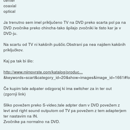
center
coaxial
optical
Ja trenutno sem imel priključeno TV na DVD preko scarta pol pa na
DVD zvočnike preko chincha-tako špilajo zvočniki le tisto kar je v
DVD-ju.
Na scartu od TV ni kakšnih puščic.Obstrani pa nea najdem kakšnih
priključkov.
Kaj pa tak bi šlo:
http://www.mimovrste.com/katalog/produc...
&keywords=scart&category_id=20&show=images&image_id=1661#fot
Če kupim tale adpater odzgoraj ki ima switcher za in ter out
(zgornji link)
Sliko povežem preko S-video,tale adpter dam v DVD povežem z
levt and right sound outputom od TV pa povežem z tem adapterjem
ter nastavim na IN.
Zvočnike pa normalno na DVD.