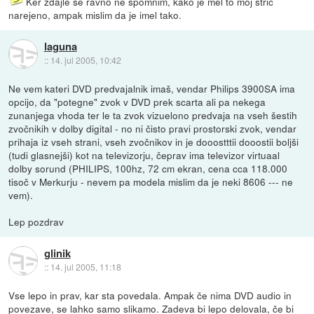
Ker zdajle se ravno ne spomnim, kako je mel to moj stric
narejeno, ampak mislim da je imel tako.
laguna
::
14. jul 2005, 10:42
Ne vem kateri DVD predvajalnik imaš, vendar Philips 3900SA ima
opcijo, da "potegne" zvok v DVD prek scarta ali pa nekega
zunanjega vhoda ter le ta zvok vizuelono predvaja na vseh šestih
zvočnikih v dolby digital - no ni čisto pravi prostorski zvok, vendar
prihaja iz vseh strani, vseh zvočnikov in je dooostttii dooostii boljši
(tudi glasnejši) kot na televizorju, čeprav ima televizor virtuaal
dolby sorund (PHILIPS, 100hz, 72 cm ekran, cena cca 118.000
tisoč v Merkurju - nevem pa modela mislim da je neki 8606 --- ne
vem).
Lep pozdrav
glinik
::
14. jul 2005, 11:18
Vse lepo in prav, kar sta povedala. Ampak če nima DVD audio in
povezave, se lahko samo slikamo. Zadeva bi lepo delovala, če bi