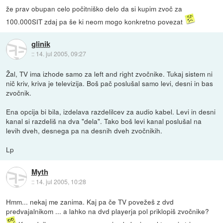
že prav obupan celo počitniško delo da si kupim zvoč za
100.000SIT zdaj pa še ki neom mogo konkretno povezat
glinik
::
14. jul 2005, 09:27
Žal, TV ima izhode samo za left and right zvočnike. Tukaj sistem ni
nič kriv, kriva je televizija. Boš pač poslušal samo levi, desni in bas
zvočnik.
Ena opcija bi bila, izdelava razdelilcev za audio kabel. Levi in desni
kanal si razdeliš na dva "dela". Tako boš levi kanal poslušal na
levih dveh, desnega pa na desnih dveh zvočnikih.
Lp
Myth
::
14. jul 2005, 10:28
Hmm... nekaj me zanima. Kaj pa če TV povežeš z dvd
predvajalnikom ... a lahko na dvd playerja pol priklopiš zvočnike?