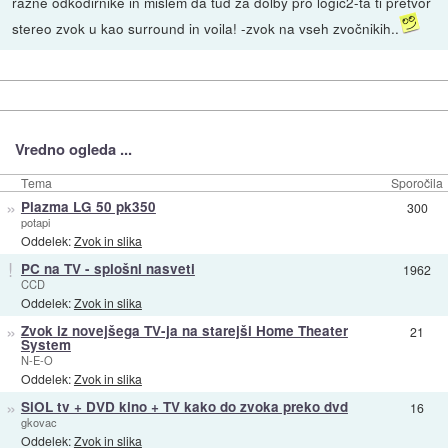
razne odkodirnike in mislem da tud za dolby pro logic2-ta ti pretvor
stereo zvok u kao surround in voila! -zvok na vseh zvočnikih..
Vredno ogleda ...
Tema
Sporočila
»
Plazma LG 50 pk350
300
potapi
Oddelek:
Zvok in slika
!
PC na TV - splošni nasveti
1962
CCD
Oddelek:
Zvok in slika
»
Zvok iz novejšega TV-ja na starejši Home Theater
21
System
N-E-O
Oddelek:
Zvok in slika
»
SiOL tv + DVD kino + TV kako do zvoka preko dvd
16
gkovac
Oddelek:
Zvok in slika