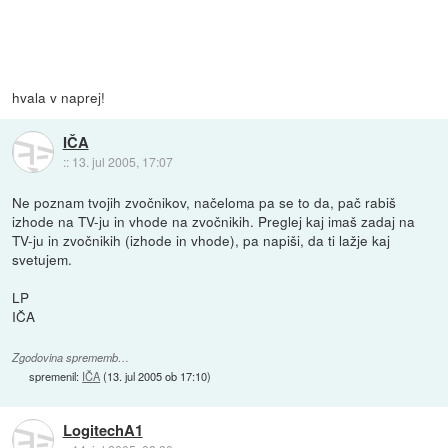
hvala v naprej!
IČA
::
13. jul 2005, 17:07
Ne poznam tvojih zvočnikov, načeloma pa se to da, pač rabiš
izhode na TV-ju in vhode na zvočnikih. Preglej kaj imaš zadaj na
TV-ju in zvočnikih (izhode in vhode), pa napiši, da ti lažje kaj
svetujem.
LP
IČA
Zgodovina sprememb…
spremenil:
IČA
(
13. jul 2005 ob 17:10
)
LogitechA1