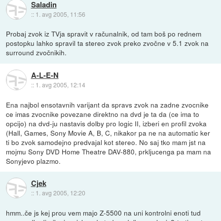
Saladin
::
1. avg 2005, 11:56
Probaj zvok iz TVja spravit v računalnik, od tam boš po rednem
postopku lahko spravil ta stereo zvok preko zvočne v 5.1 zvok na
surround zvočnikih.
A-L-E-N
::
1. avg 2005, 12:14
Ena najbol ensotavnih varijant da spravs zvok na zadne zvocnike
ce imas zvocnike povezane direktno na dvd je ta da (ce ima to
opcijo) na dvd-ju nastavis dolby pro logic II, izberi en profil zvoka
(Hall, Games, Sony Movie A, B, C, nikakor pa ne na automatic ker
ti bo zvok samodejno predvajal kot stereo. No saj tko mam jst na
mojmu Sony DVD Home Theatre DAV-880, prkljucenga pa mam na
Sonyjevo plazmo.
Cjek
::
1. avg 2005, 12:20
hmm..če js kej prou vem majo Z-5500 na uni kontrolni enoti tud