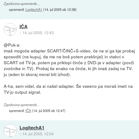
Zgodovina sprememb…
spremenil:
LogitechA1
(
14. jul 2005 ob 12:38
)
IČA
::
14. jul 2005, 12:43
@Puk-a:
imaš mogoče adapter SCART/ČINČ+S-video, če ne si ga kje probaj
sposoditi (ne kupuj, da me ne boš potem preklinjal) in vtakni v
SCART od TV-ja, potem pa priklopi činče z DVD-ja v adapter (povži
zvočnike in TV). Probaj še enako na činče, ki jih imaš zadaj na TV-
ju (eden bi skoraj moral biti izhod).
A-ha, sem videl, da si našel adapter. Še vseeno pa moraš imeti na
TV-ju output signal.
Zgodovina sprememb…
spremenil:
IČA
(
14. jul 2005 ob 12:47
)
LogitechA1
::
14. jul 2005, 12:54