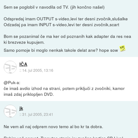
Sem se poglobil v navodila od TV. (jih končno našel)
Odspredaj imam OUTPUT s-video,levi ter desni zvočnik,slušalke
Odzadaj pa imam INPUT s-video,levi ter desni zvočnik,scart
Bom se pozanimal če ma ker od poznanih kak adapter da res nea
ki brezveze kupujem.
Samo pomoje bi moglo nenkak takole delat ane? hope sow
IČA
::
14. jul 2005, 13:16
@Puk-a:
če imaš avdio izhod na strani, potem priključi z zvočniki, kamor
imaš zdaj priklopljen DVD.
jk
::
31. jul 2005, 23:41
Ne vem ali naj odprem novo temo al bo kr ta dobra.