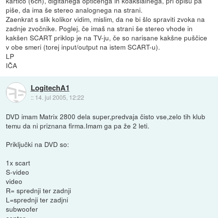
kartico (6ch), digitanega optičenga in koaksialnega, pri opisu pa
piše, da ima še stereo analognega na strani.
Zaenkrat s slik kolikor vidim, mislim, da ne bi šlo spraviti zvoka na
zadnje zvočnike. Poglej, če imaš na strani še stereo vhode in
kakšen SCART priklop je na TV-ju, če so narisane kakšne puščice
v obe smeri (torej input/output na istem SCART-u).
LP
IČA
LogitechA1
::
14. jul 2005, 12:22
DVD imam Matrix 2800 dela super,predvaja čisto vse,zelo tih klub
temu da ni priznana firma.Imam ga pa že 2 leti.
Priključki na DVD so:
1x scart
S-video
video
R= sprednji ter zadnji
L=sprednji ter zadjni
subwoofer