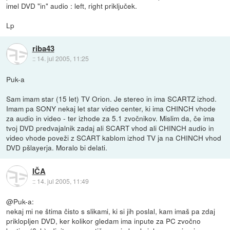
imel DVD "in" audio : left, right priključek.
Lp
riba43
::
14. jul 2005, 11:25
Puk-a
Sam imam star (15 let) TV Orion. Je stereo in ima SCARTZ izhod.
Imam pa SONY nekaj let star video center, ki ima CHINCH vhode
za audio in video - ter izhode za 5.1 zvočnikov. Mislim da, če ima
tvoj DVD predvajalnik zadaj ali SCART vhod ali CHINCH audio in
video vhode poveži z SCART kablom izhod TV ja na CHINCH vhod
DVD pšlayerja. Moralo bi delati.
IČA
::
14. jul 2005, 11:49
@Puk-a:
nekaj mi ne štima čisto s slikami, ki si jih poslal, kam imaš pa zdaj
priklopljen DVD, ker kolikor gledam ima inpute za PC zvočno