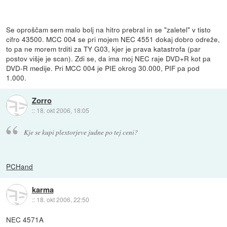
Se oproščam sem malo bolj na hitro prebral in se "zaletel" v tisto
cifro 43500. MCC 004 se pri mojem NEC 4551 dokaj dobro odreže,
to pa ne morem trditi za TY G03, kjer je prava katastrofa (par
postov višje je scan). Zdi se, da ima moj NEC raje DVD+R kot pa
DVD-R medije. Pri MCC 004 je PIE okrog 30.000, PIF pa pod
1.000.
Zorro
::
18. okt 2006, 18:05
Kje se kupi plextorjeve judne po tej ceni?
PCHand
karma
::
18. okt 2006, 22:50
NEC 4571A