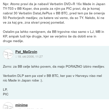
Npr. Atomc pravi da je nabavil Verbatim DVD+R 16x Made in Japan
TY-T03 v BB Koper, dva posta za njim pa PIC pravi, da je komaj
nabral 30 Verbatim DataLifePlus v BB BTC, pred tem pa še omenja
50 Pextorjevih medijev, za katere vsi vemo, da so TY. Nekdo, ki ne
ve za kaj gre, zna stvari precej pomešat.
Ostalim pa lahko namignem, da BB trgovine niso samo v LJ, MB in
KP, ampak tudi kje drugje, kjer se verjetno še da dobiti ene in
druge medije.
Pat_MaGroin
::
18. okt 2006, 11:27
Zorro: za BB celje lahko povem, da majo PORAZNO izbiro medijev.
Verbatim DLP sem pa vzel v BB BTC, ker pac v Harveyu niso mel
nic Made in Japan robe :).
LP,
PIC
minime