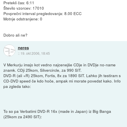
Pretekli čas: 6:11
Število vzorcev: 17010
Povprečni interval pregledovanja: 8.00 ECC
Motnje odstranjene: 0
Dobro ali ne?
neres
::
19. okt 2006, 18:45
V Merkurju imajo kot vedno najcenejše CDje in DVDje no-name
znamk. CDji 25kom, Silvercircle, za 990 SIT.
DVD-R (ali +R) 25kom, Fortis, 8x za 1890 SIT. Lahko jih testiram s
CD-DVD speed če kdo hoče, ampak mi morate povedat kako. Info
pa zgleda tako:
To so pa Verbatimi DVD-R 16x (made in Japan) iz Big Banga
(25kom za 2490 SIT):