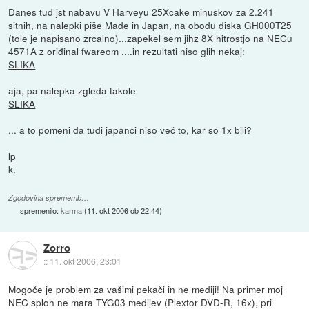
Danes tud jst nabavu V Harveyu 25Xcake minuskov za 2.241
sitnih, na nalepki piše Made in Japan, na obodu diska GH000T25
(tole je napisano zrcalno)...zapekel sem jihz 8X hitrostjo na NECu
4571A z oriđinal fwareom ....in rezultati niso glih nekaj:
SLIKA
aja, pa nalepka zgleda takole
SLIKA
... a to pomeni da tudi japanci niso več to, kar so 1x bili?
lp
k.
Zgodovina sprememb…
spremenilo:
karma
(
11. okt 2006 ob 22:44
)
Zorro
::
11. okt 2006, 23:01
Mogoče je problem za vašimi pekači in ne mediji! Na primer moj
NEC sploh ne mara TYG03 medijev (Plextor DVD-R, 16x), pri