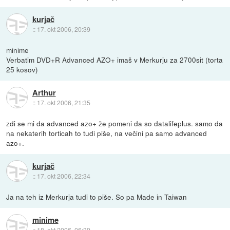
kurjač
::
17. okt 2006, 20:39
minime
Verbatim DVD+R Advanced AZO+ imaš v Merkurju za 2700sit (torta
25 kosov)
Arthur
::
17. okt 2006, 21:35
zdi se mi da advanced azo+ že pomeni da so datalifeplus. samo da
na nekaterih torticah to tudi piše, na večini pa samo advanced
azo+.
kurjač
::
17. okt 2006, 22:34
Ja na teh iz Merkurja tudi to piše. So pa Made in Taiwan
minime
::
18. okt 2006, 06:39