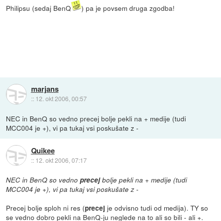
Philipsu (sedaj BenQ
) pa je povsem druga zgodba!
marjans
::
12. okt 2006, 00:57
NEC in BenQ so vedno precej bolje pekli na + medije (tudi
MCC004 je +), vi pa tukaj vsi poskušate z -
Quikee
::
12. okt 2006, 07:17
NEC in BenQ so vedno
precej
bolje pekli na + medije (tudi
MCC004 je +), vi pa tukaj vsi poskušate z -
Precej bolje sploh ni res (
je odvisno tudi od medija). TY so
precej
se vedno dobro pekli na BenQ-ju neglede na to ali so bili - ali +.