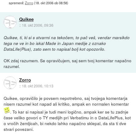
spremenil:
Zorro
(
18. okt 2006 ob 08:58
)
Quikee
::
18. okt 2006, 09:36
Quikee, ti, ki si s stvarmi na tekočem, to pač veš, vendar marsikdo
tega ne ve in bo iskal Made in Japan medije z oznako
DataLife(Plus), zato sem to napisal bolj kot opozorilo.
OK zdaj razumem. Se opravičujem, saj sem tvoj komentar napačno
razumel.
Zorro
::
18. okt 2006, 10:13
Quikee, opravičilo je povsem nepotrebno, saj tvojega komentarja
nisem razumel kot napad ali kritiko, ampak en normalen komentar
. To kar si napisal je tudi meni logično, ampak ker se tu zadnje
čase veliko govori o TY medijih pri Verbatimu in o DataLifePlus, kot
o vročih žemljicah, bi nekdo lahko napačno sklepal, da sta ti dve
stvari povezani.