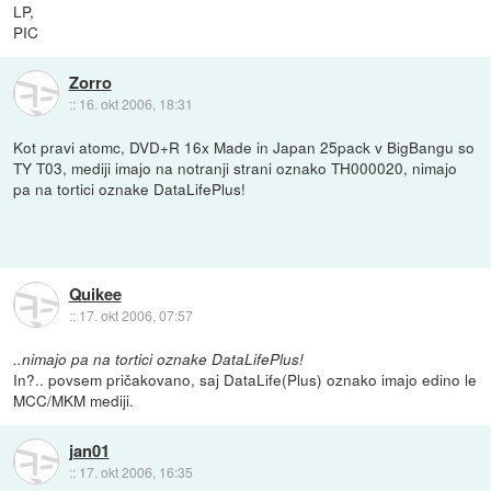
LP,
PIC
Zorro
::
16. okt 2006, 18:31
Kot pravi atomc, DVD+R 16x Made in Japan 25pack v BigBangu so
TY T03, mediji imajo na notranji strani oznako TH000020, nimajo
pa na tortici oznake DataLifePlus!
Quikee
::
17. okt 2006, 07:57
..nimajo pa na tortici oznake DataLifePlus!
In?.. povsem pričakovano, saj DataLife(Plus) oznako imajo edino le
MCC/MKM mediji.
jan01
::
17. okt 2006, 16:35