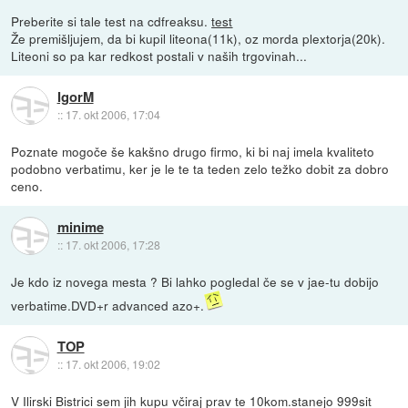
Preberite si tale test na cdfreaksu.
test
Že premišljujem, da bi kupil liteona(11k), oz morda plextorja(20k).
Liteoni so pa kar redkost postali v naših trgovinah...
IgorM
::
17. okt 2006, 17:04
Poznate mogoče še kakšno drugo firmo, ki bi naj imela kvaliteto
podobno verbatimu, ker je le te ta teden zelo težko dobit za dobro
ceno.
minime
::
17. okt 2006, 17:28
Je kdo iz novega mesta ? Bi lahko pogledal če se v jae-tu dobijo
verbatime.DVD+r advanced azo+.
TOP
::
17. okt 2006, 19:02
V Ilirski Bistrici sem jih kupu včiraj prav te 10kom.stanejo 999sit