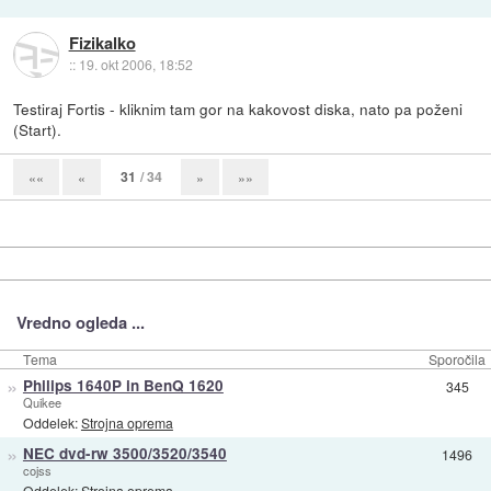
Fizikalko
::
19. okt 2006, 18:52
Testiraj Fortis - kliknim tam gor na kakovost diska, nato pa poženi
(Start).
31
/ 34
««
«
»
»»
Vredno ogleda ...
Tema
Sporočila
»
Philips 1640P in BenQ 1620
345
Quikee
Oddelek:
Strojna oprema
»
NEC dvd-rw 3500/3520/3540
1496
cojss
Oddelek:
Strojna oprema