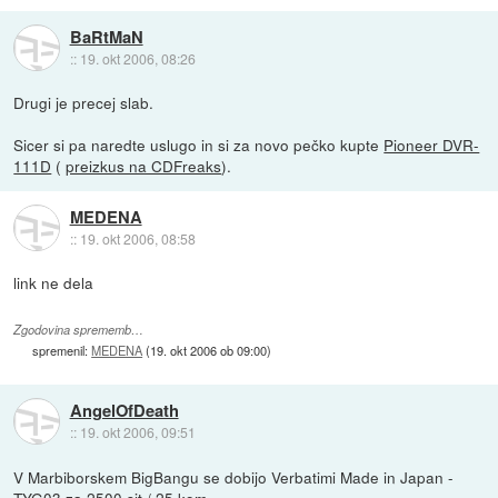
BaRtMaN
::
19. okt 2006, 08:26
Drugi je precej slab.
Sicer si pa naredte uslugo in si za novo pečko kupte
Pioneer DVR-
111D
(
preizkus na CDFreaks
).
MEDENA
::
19. okt 2006, 08:58
link ne dela
Zgodovina sprememb…
spremenil:
MEDENA
(
19. okt 2006 ob 09:00
)
AngelOfDeath
::
19. okt 2006, 09:51
V Marbiborskem BigBangu se dobijo Verbatimi Made in Japan -
TYG03 za 2500 sit / 25 kom