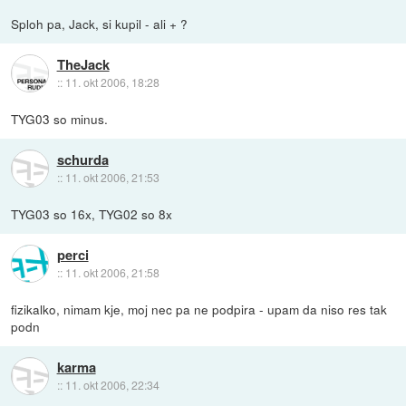
Sploh pa, Jack, si kupil - ali + ?
TheJack
::
11. okt 2006, 18:28
TYG03 so minus.
schurda
::
11. okt 2006, 21:53
TYG03 so 16x, TYG02 so 8x
perci
::
11. okt 2006, 21:58
fizikalko, nimam kje, moj nec pa ne podpira - upam da niso res tak
podn
karma
::
11. okt 2006, 22:34