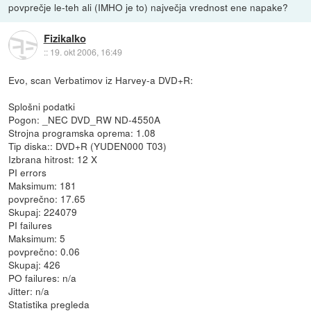
povprečje le-teh ali (IMHO je to) največja vrednost ene napake?
Fizikalko
::
19. okt 2006, 16:49
Evo, scan Verbatimov iz Harvey-a DVD+R:
Splošni podatki
Pogon: _NEC DVD_RW ND-4550A
Strojna programska oprema: 1.08
Tip diska:: DVD+R (YUDEN000 T03)
Izbrana hitrost: 12 X
PI errors
Maksimum: 181
povprečno: 17.65
Skupaj: 224079
PI failures
Maksimum: 5
povprečno: 0.06
Skupaj: 426
PO failures: n/a
Jitter: n/a
Statistika pregleda