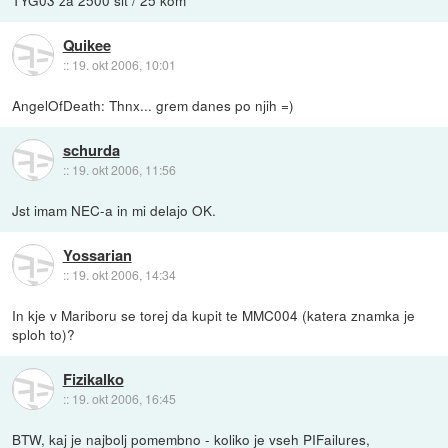
Quikee
::
19. okt 2006, 10:01
AngelOfDeath: Thnx... grem danes po njih =)
schurda
::
19. okt 2006, 11:56
Jst imam NEC-a in mi delajo OK.
Yossarian
::
19. okt 2006, 14:34
In kje v Mariboru se torej da kupit te MMC004 (katera znamka je
sploh to)?
Fizikalko
::
19. okt 2006, 16:45
BTW, kaj je najbolj pomembno - koliko je vseh PIFailures,