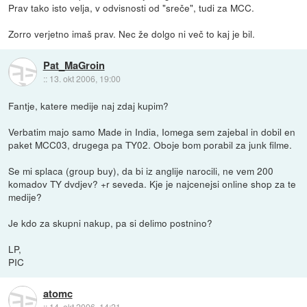
Prav tako isto velja, v odvisnosti od "sreče", tudi za MCC.
Zorro verjetno imaš prav. Nec že dolgo ni več to kaj je bil.
Pat_MaGroin
::
13. okt 2006, 19:00
Fantje, katere medije naj zdaj kupim?
Verbatim majo samo Made in India, Iomega sem zajebal in dobil en
paket MCC03, drugega pa TY02. Oboje bom porabil za junk filme.
Se mi splaca (group buy), da bi iz anglije narocili, ne vem 200
komadov TY dvdjev? +r seveda. Kje je najcenejsi online shop za te
medije?
Je kdo za skupni nakup, pa si delimo postnino?
LP,
PIC
atomc
::
14. okt 2006, 14:21