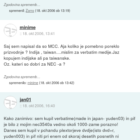
Zgodovina sprememb…
spremenil:
Zorro
(
18. okt 2006 ob 13:19
)
minime
::
18. okt 2006, 13:41
Saj sem napisal da so MCC. Aja koliko je pomebno poreklo
prizvodnje ? Indija , taiwan....mislim za verbatim medije.Jaz
kopujem indijske ali pa taiwanske.
Oz. kateri so dobri za NEC -a ?
Zgodovina sprememb…
spremenilo:
minime
(
18. okt 2006 ob 13:42
)
jan01
::
18. okt 2006, 16:40
Kako zanimivo: sem kupil verbatime(made in japan- yuden03) in pif
je bilo z mojim nec3540a vedno okoli 1000-zame porazno!
Danes sem kupil v pchandu plextorjeve dvdje(isto dvd+r,
yuden003) in pif niti pri enem od skoraj desetih posnetih ni