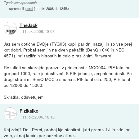
Zgodovina sprememb…
spremenil:
perci
(
11. okt 2006 ob 12:56
)
TheJack
::
11. okt 2006, 18:07
Jaz sem dotične DVDje (TYG03) kupil par dni nazaj, in so vse prej
kot dobri. Probal sem jih na dveh pekačih (BenQ 1640 in NEC
4571), pri različnih hitrostih in celo z različnimi firmwarei.
Rezultati so skorajda porazni v primerjavi z MCC004. PIF total ne
gre pod 1000, raje je dosti več. S PIE je bolje, ampak ne dosti. Po
drugi strani mi BenQ MCCje snema s PIF total cca. 250, PIE total
od 12000 do 15000.
Skratka, odsvetujem.
Fizikalko
::
11. okt 2006, 18:16
Kaj zdaj? Dej, Perci, probaj kje stestirat, jutri grem v LJ in zdej ne
vem, al naj kupim par paketov ali ne...