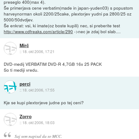
preseglo 400(max 4).
Še primerjava cene verbatim(made in japan-yuden03) s popustom
harveynorman okoli 2200/25cake, plextorjev yudni pa 2800/25 oz
5000/50dvdjev.
Še enkrat: vsi, ki imate(oz boste kupili) nec, si preberite test
http://www.cdfreaks.com/article/290
->nec je zdaj bol slab....
Mirč
::
18. okt 2006, 17:21
DVD-medij VERBATIM DVD-R 4,7GB 16x 25 PACK
So ti mediji vredu.
perci
::
18. okt 2006, 17:55
Kje se kupi plextorjeve judne po tej ceni?
Zorro
::
18. okt 2006, 18:03
Saj sem napisal da so MCC.