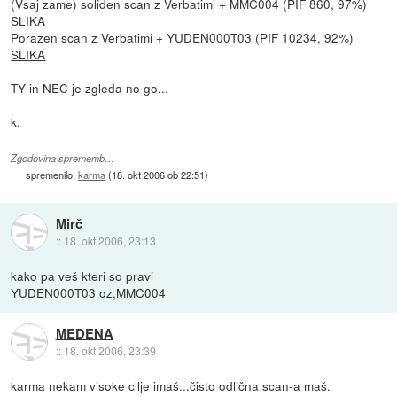
(Vsaj zame) soliden scan z Verbatimi + MMC004 (PIF 860, 97%)
SLIKA
Porazen scan z Verbatimi + YUDEN000T03 (PIF 10234, 92%)
SLIKA
TY in NEC je zgleda no go...
k.
Zgodovina sprememb…
spremenilo:
karma
(
18. okt 2006 ob 22:51
)
Mirč
::
18. okt 2006, 23:13
kako pa veš kteri so pravi
YUDEN000T03 oz,MMC004
MEDENA
::
18. okt 2006, 23:39
karma nekam visoke cllje imaš...čisto odlična scan-a maš.