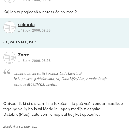
Kaj lahko pogledaš v nerotu če so mcc ?
schurda
::
18. okt 2006, 08:55
Ja, če so res, ne?
Zorro
::
18. okt 2006, 08:58
..nimajo pa na tortici oznake DataLifePlus!
In?.. povsem pričakovano, saj DataLife(Plus) oznako imajo
edino le MCC/MKM mediji.
Quikee, ti, ki si s stvarmi na tekočem, to pač veš, vendar marsikdo
tega ne ve in bo iskal Made in Japan medije z oznako
DataLife(Plus), zato sem to napisal bolj kot opozorilo.
Zgodovina sprememb…