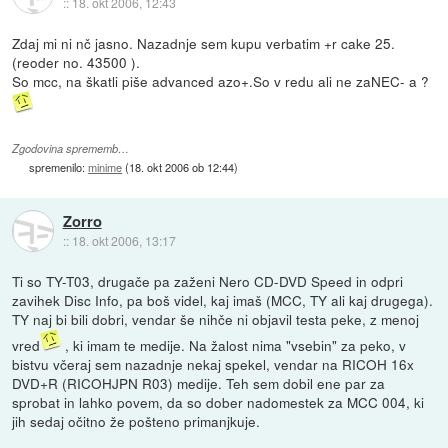
::
18. okt 2006, 12:43
Zdaj mi ni nč jasno. Nazadnje sem kupu verbatim +r cake 25.
(reoder no. 43500 ).
So mcc, na škatli piše advanced azo+.So v redu ali ne zaNEC- a ?
Zgodovina sprememb…
spremenilo:
minime
(
18. okt 2006 ob 12:44
)
Zorro
::
18. okt 2006, 13:17
Ti so TY-T03, drugače pa zaženi Nero CD-DVD Speed in odpri
zavihek Disc Info, pa boš videl, kaj imaš (MCC, TY ali kaj drugega).
TY naj bi bili dobri, vendar še nihče ni objavil testa peke, z menoj
vred
, ki imam te medije. Na žalost nima "vsebin" za peko, v
bistvu včeraj sem nazadnje nekaj spekel, vendar na RICOH 16x
DVD+R (RICOHJPN R03) medije. Teh sem dobil ene par za
sprobat in lahko povem, da so dober nadomestek za MCC 004, ki
jih sedaj očitno že pošteno primanjkuje.