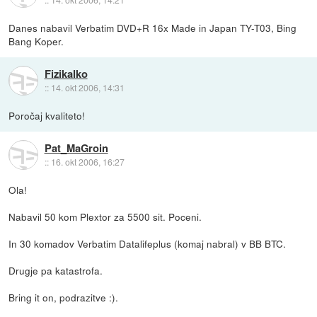
Danes nabavil Verbatim DVD+R 16x Made in Japan TY-T03, Bing
Bang Koper.
Fizikalko
::
14. okt 2006, 14:31
Poročaj kvaliteto!
Pat_MaGroin
::
16. okt 2006, 16:27
Ola!
Nabavil 50 kom Plextor za 5500 sit. Poceni.
In 30 komadov Verbatim Datalifeplus (komaj nabral) v BB BTC.
Drugje pa katastrofa.
Bring it on, podrazitve :).