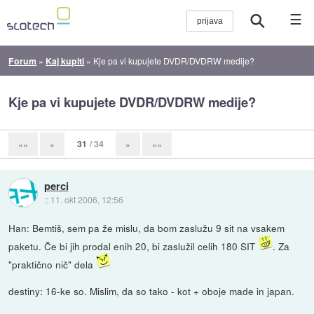
☰
Forum
»
Kaj kupiti
»
Kje pa vi kupujete DVDR/DVDRW medije?
Kje pa vi kupujete DVDR/DVDRW medije?
31
/ 34
««
«
»
»»
perci
::
11. okt 2006, 12:56
Han: Bemtiš, sem pa že mislu, da bom zaslužu 9 sit na vsakem
paketu. Če bi jih prodal enih 20, bi zaslužil celih 180 SIT
. Za
"praktično nič" dela
destiny: 16-ke so. Mislim, da so tako - kot + oboje made in japan.