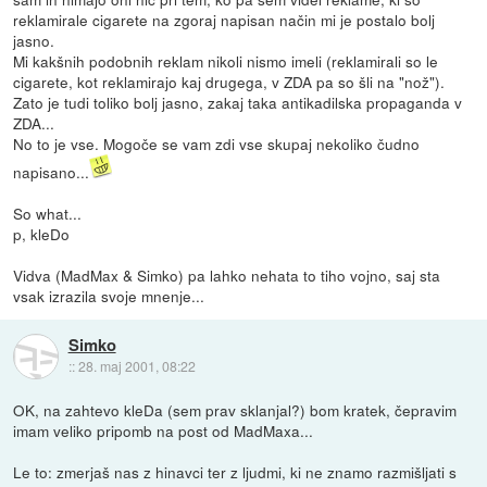
reklamirale cigarete na zgoraj napisan način mi je postalo bolj
jasno.
Mi kakšnih podobnih reklam nikoli nismo imeli (reklamirali so le
cigarete, kot reklamirajo kaj drugega, v ZDA pa so šli na "nož").
Zato je tudi toliko bolj jasno, zakaj taka antikadilska propaganda v
ZDA...
No to je vse. Mogoče se vam zdi vse skupaj nekoliko čudno
napisano...
So what...
p, kleDo
Vidva (MadMax & Simko) pa lahko nehata to tiho vojno, saj sta
vsak izrazila svoje mnenje...
Simko
::
28. maj 2001, 08:22
OK, na zahtevo kleDa (sem prav sklanjal?) bom kratek, čepravim
imam veliko pripomb na post od MadMaxa...
Le to: zmerjaš nas z hinavci ter z ljudmi, ki ne znamo razmišljati s