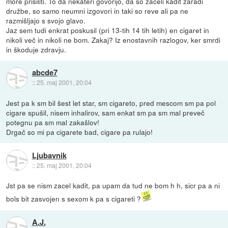
more prisiliti. To da nekateri govorijo, da so začeli kadit zaradi
družbe, so samo neumni izgovori in taki so reve ali pa ne
razmišljajo s svojo glavo.
Jaz sem tudi enkrat poskusil (pri 13-tih 14 tih letih) en cigaret in
nikoli več in nikoli ne bom. Zakaj? Iz enostavnih razlogov, ker smrdi
in škoduje zdravju.
abcde7
::
25. maj 2001, 20:04
Jest pa k sm bil šest let star, sm cigareto, pred mescom sm pa pol
cigare spušil, nisem inhalirov, sam enkat sm pa sm mal preveč
potegnu pa sm mal zakašlov!
Drgač so mi pa cigarete bad, cigare pa rulajo!
Ljubavnik
::
25. maj 2001, 20:04
Jst pa se nism zacel kadit, pa upam da tud ne bom h h, sicr pa a ni
bols bit zasvojen s sexom k pa s cigareti ?
A.J.