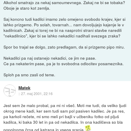
Alkohol smatrajo za nekaj samoumevnega. Zakaj ne bi se tobaka?
Oboje je staro kot zemlja.
Saj koncno tudi kadilci imamo zelo omejeno svobodo krajev, kjer si
lahko prizgemo. Po solah, tovarnah... nam dovoljujejo kajenje le v
kadilnicah. Zakaj si torej ne bi na nasprotni strani stavbe naredili
"nekadilnico", kjer bi se lahko nekadilci nadihali svezega zraka?
Spor bo trajal se dolgo, zato predlagam, da si prizgemo pipo miru.
Nekadilci pa naj ostanejo nekadici, ce jim ne pase.
Ce pa nekaterim pase, pa je to svobodna odlocitev posameznika.
Sploh pa smo zasli od teme.
Matek
::
27. maj 2001, 22:16
Jest sem že malo probal, pa mi ni všeč. Moti me tudi, da veliko ljudi
okrog mene kadi, ker sem tudi sam pol pasiven kadilec. Je pa res,
pa karkoli rečete, mi smo meli pri bajli v učbeniku fotko od pljuš
kadilca, ki baka 30 let in pa od nekadilca. In ona kadilčeva so bla
popolnoma črna od katrana in vsega sranja.