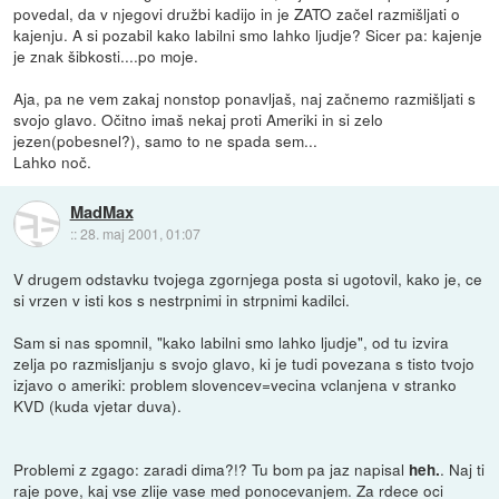
povedal, da v njegovi družbi kadijo in je ZATO začel razmišljati o
kajenju. A si pozabil kako labilni smo lahko ljudje? Sicer pa: kajenje
je znak šibkosti....po moje.
Aja, pa ne vem zakaj nonstop ponavljaš, naj začnemo razmišljati s
svojo glavo. Očitno imaš nekaj proti Ameriki in si zelo
jezen(pobesnel?), samo to ne spada sem...
Lahko noč.
MadMax
::
28. maj 2001, 01:07
V drugem odstavku tvojega zgornjega posta si ugotovil, kako je, ce
si vrzen v isti kos s nestrpnimi in strpnimi kadilci.
Sam si nas spomnil, "kako labilni smo lahko ljudje", od tu izvira
zelja po razmisljanju s svojo glavo, ki je tudi povezana s tisto tvojo
izjavo o ameriki: problem slovencev=vecina vclanjena v stranko
KVD (kuda vjetar duva).
Problemi z zgago: zaradi dima?!? Tu bom pa jaz napisal
. Naj ti
heh.
raje pove, kaj vse zlije vase med ponocevanjem. Za rdece oci