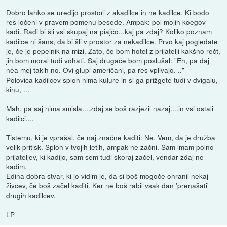
Dobro lahko se uredijo prostori z akadilce in ne kadilce. Ki bodo
res ločeni v pravem pomenu besede. Ampak: pol mojih koegov
kadi. Radi bi šli vsi skupaj na piajčo...kaj pa zdaj? Koliko poznam
kadilce ni šans, da bi šli v prostor za nekadilce. Prvo kaj pogledate
je, če je pepelnik na mizi. Zato, če bom hotel z prijatelji kakšno rečt,
jih bom moral tudi vohati. Saj drugače bom poslušal: "Eh, pa daj
nea mej takih no. Ovi glupi američani, pa res vplivajo. .."
Polovica kadilcev sploh nima kulure in si ga prižgete tudi v dvigalu,
kinu, ...
Mah, pa saj nima smisla....zdaj se boš razjezil nazaj....in vsi ostali
kadilci....
Tistemu, ki je vprašal, če naj značne kaditi: Ne. Vem, da je družba
velik pritisk. Sploh v tvojih letih, ampak ne začni. Sam imam polno
prijateljev, ki kadijo, sam sem tudi skoraj začel, vendar zdaj ne
kadim.
Edina dobra stvar, ki jo vidim je, da si boš mogoče ohranil nekaj
živcev, če boš začel kaditi. Ker ne boš rabil vsak dan 'prenašati'
drugih kadilcev.
LP