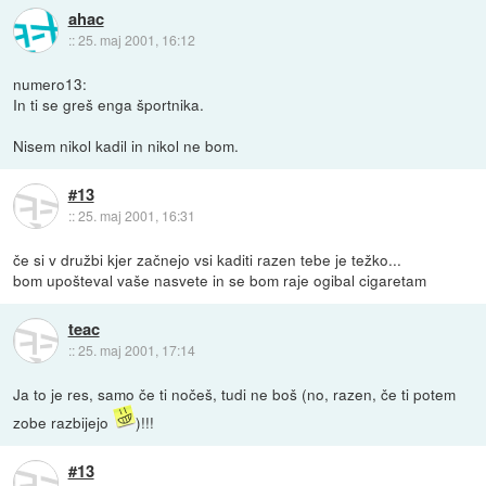
ahac
::
25. maj 2001, 16:12
numero13:
In ti se greš enga športnika.
Nisem nikol kadil in nikol ne bom.
#13
::
25. maj 2001, 16:31
če si v družbi kjer začnejo vsi kaditi razen tebe je težko...
bom upošteval vaše nasvete in se bom raje ogibal cigaretam
teac
::
25. maj 2001, 17:14
Ja to je res, samo če ti nočeš, tudi ne boš (no, razen, če ti potem
zobe razbijejo
)!!!
#13