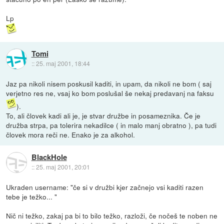
Lp
Tomi
::
25. maj 2001, 18:44
Jaz pa nikoli nisem poskusil kaditi, in upam, da nikoli ne bom ( saj
verjetno res ne, vsaj ko bom poslušal še nekaj predavanj na faksu
).
To, ali človek kadi ali je, je stvar družbe in posameznika. Če je
družba strpa, pa tolerira nekadilce ( in malo manj obratno ), pa tudi
človek mora reči ne. Enako je za alkohol.
BlackHole
::
25. maj 2001, 20:01
Ukraden username: "če si v družbi kjer začnejo vsi kaditi razen
tebe je težko... "
Nič ni težko, zakaj pa bi to bilo težko, razloži, če nočeš te noben ne