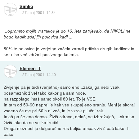
Simko
::
27. maj 2001, 14:34
...ogromno mojih vrstnikov je do 16. leta zatrjevalo, da NIKOLI ne
bodo kadili: zdaj jih polovica kadi....
80% te polovice je verjetno začela zaradi pritiska drugih kadilcev in
ker niso več zdržali pasivnega kajenja.
Elemen_T
::
27. maj 2001, 14:40
Življenje pa je tudi (verjetno) samo eno...zakaj ga nebi vsak
posameznik živel tako kakor ga sam hoče.
na razpolago imaš samo okoli 80 let. To je VSE.
In tam od 50-60 naprej je itak vse skupaj eno sranje. Meni je skoraj
vseeno če me pri 60ih ni več, in je vzrok pljučni rak.
Imaš pa še eno šanso. Živiš zdravo, delaš, se izbražuješ, ...skratka
živiš tako da se veliko trudiš.
Druga možnost je dolgoročno res boljša ampak živiš pač kakor ti
paše.