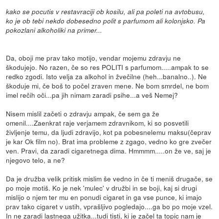
kako se pocutis v restavraciji ob kosilu, ali pa poleti na avtobusu,
ko je ob tebi nekdo dobesedno polit s parfumom ali kolonjsko. Pa
pokozlani alkoholiki na primer...
Da, oboji me prav tako motijo, vendar mojemu zdravju ne
škodujejo. No razen, če so res POLITI s parfumom.....ampak to se
redko zgodi. Isto velja za alkohol in žvečilne (heh...banalno..). Ne
škoduje mi, če boš to počel zraven mene. Ne bom smrdel, ne bom
imel rečih oči...pa jih nimam zaradi psihe...a veš Nemej?
Nisem mislil začeti o zdravju ampak, če sem ga že
omenil....Zaenkrat raje verjamem zdravnikom, ki so posvetili
življenje temu, da ljudi zdravijo, kot pa pobesnelemu maksu(čeprav
je kar Ok film no). Brat ima probleme z zgago, vedno ko gre zvečer
ven. Pravi, da zaradi cigaretnega dima. Hmmmm.....on že ve, saj je
njegovo telo, a ne?
Da je družba velik pritisk mislim še vedno in če ti meniš drugače, se
po moje motiš. Ko je nek 'mulec' v družbi in se boji, kaj si drugi
mislijo o njem ter mu en ponudi cigaret in ga vse punce, ki imajo
prav tako cigaret v ustih, vprašljivo pogledajo....ga bo po moje vzel.
In ne zaradi lastnega užitka...tudi tisti, ki je začel ta topic nam je