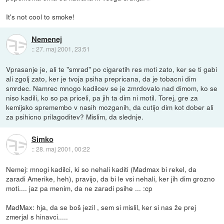
It's not cool to smoke!
Nemenej
::
27. maj 2001, 23:51
Vprasanje je, ali te "smrad" po cigaretih res moti zato, ker se ti gabi
ali zgolj zato, ker je tvoja psiha prepricana, da je tobacni dim
smrdec. Namrec mnogo kadilcev se je zmrdovalo nad dimom, ko se
niso kadili, ko so pa priceli, pa jih ta dim ni motil. Torej, gre za
kemijsko spremembo v nasih mozganih, da cutijo dim kot dober ali
za psihicno prilagoditev? Mislim, da slednje.
Simko
::
28. maj 2001, 00:22
Nemej: mnogi kadilci, ki so nehali kaditi (Madmax bi rekel, da
zaradi Amerike, heh), pravijo, da bi le vsi nehali, ker jih dim grozno
moti.... jaz pa menim, da ne zaradi psihe ... :cp
MadMax: hja, da se boš jezil , sem si mislil, ker si nas že prej
zmerjal s hinavci.....