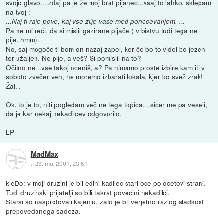
svojo glavo....zdaj pa je že moj brat pijanec...vsaj to lahko, sklepam
na tvoj :
...Naj ti raje pove, kaj vse zlije vase med ponocevanjem. ...
Pa ne mi reči, da si mislil gazirane pijače ( v bistvu tudi tega ne
pije, hmm).
No, saj mogoče ti bom on nazaj zapel, ker če bo to videl bo jezen
ter užaljen. Ne pije, a veš? Si pomislil na to?
Očitno ne...vse takoj oceniš, a? Pa nimamo proste izbire kam iti v
soboto zvečer ven, ne moremo izbarati lokala, kjer bo svež zrak!
Žal...
Ok, to je to, niti pogledam več ne tega topica....sicer me pa veseli,
da je kar nekaj nekadilcev odgovorilo.
LP
MadMax
::
28. maj 2001, 23:51
kleDo: v moji druzini je bil edini kadilec stari oce po ocetovi strani.
Tudi druzinski prijatelji so bili takrat povecini nekadilci.
Starsi so nasprotovali kajenju, zato je bil verjetno razlog sladkost
prepovedanega sadeza.