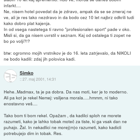
infarkt....
Ne, nisem hotel povedat da je zdravo, ampak da se se zmeraj ne
ve, ali je res tako nezdravo in da bodo cez 10 let najbrz odkrili tudi
kako dobro plat kajenja.
In od vsega nastetega ti ravno "profesionalen sport" pade v oko.
Misli si, da ga nisem uvrstil v seznam. Kaj od ostalega ti zopet ne
bo po volji?!?
btw: ogromno mojih vrstnikov je do 16. leta zatrjevalo, da NIKOLI
ne bodo kadili: zdaj jih polovica kadi.
Simko
::
27. maj 2001, 14:31
Hehe..Madmax, ta je pa dobra. Da nas moti, ker je to moderno.
Ali pa kot je rekel Nemej: vsiljena morala.....hmmm, ni tako
enostavno veš....
Tako bom ti bom rekel. Opažam , da kadilci sploh ne morete
razumeti, kako je lahko tobak moteč za tiste, ki ga vsak dan ne
puhajo. Žal. In nekadlici ne morej(m)o razumeti, kako kadicli
potrebujejo dim in tobak. Res.