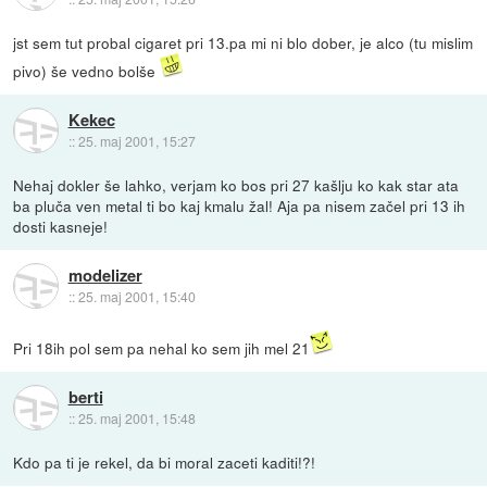
jst sem tut probal cigaret pri 13.pa mi ni blo dober, je alco (tu mislim
pivo) še vedno bolše
Kekec
::
25. maj 2001, 15:27
Nehaj dokler še lahko, verjam ko bos pri 27 kašlju ko kak star ata
ba pluča ven metal ti bo kaj kmalu žal! Aja pa nisem začel pri 13 ih
dosti kasneje!
modelizer
::
25. maj 2001, 15:40
Pri 18ih pol sem pa nehal ko sem jih mel 21
berti
::
25. maj 2001, 15:48
Kdo pa ti je rekel, da bi moral zaceti kaditi!?!