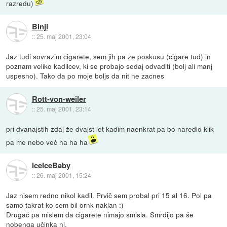
razredu)
Binji
::
25. maj 2001, 23:04
Jaz tudi sovrazim cigarete, sem jih pa ze poskusu (cigare tud) in
poznam veliko kadilcev, ki se probajo sedaj odvaditi (bolj ali manj
uspesno). Tako da po moje boljs da nit ne zacnes
Rott-von-weiler
::
25. maj 2001, 23:14
pri dvanajstih zdaj že dvajst let kadim naenkrat pa bo naredlo klik
pa me nebo več ha ha ha
IceIceBaby
::
26. maj 2001, 15:24
Jaz nisem redno nikol kadil. Prvič sem probal pri 15 al 16. Pol pa
samo takrat ko sem bil ornk naklan :)
Drugač pa mislem da cigarete nimajo smisla. Smrdijo pa še
nobenga učinka ni.