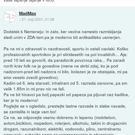
MadMax
::
27. maj 2001, 01:38
Dodatek k Nemeneju: in zato, ker vecina namesto razmisljanja
sledi unim v ZDA-tam pa je moderno bit antikadilsko usmerjen.
Pa ne mi o zdravosti in nezdravosti, sportu in ostali navlaki. Koliko
profesionalnih sportnikov je pri stiridesetih na pol invalidnih... Aja:
pred 10 leti so govorili, da paradiznik povzroca raka... Pa zaradi
norih krav folk ne je govedine (mene ne skrbi zdaj, ko je pod
nadzorom-pred leti nadzora ni bilo, bolezen je ze obstajala, mi pa
smo veselo zvecili govedino).
Kadim od 6. leta starosti, inhaliram od 5. razreda osnovne, pa sm
velik 1.85m in mi prav nic ne fali.
Pa ne bit hinavci pa bolj papezki od papeza pa pljuvat cez kadilce,
ker je to moderno!
Poglejte se v ogledalo, prestejte lastne razvade in slabe navade,
se zamislite in lazje vam bo!
Ce ne, se odpovejte vsemu dobremu in lepemu (mobitelom,
avtom,biciklom, mopedom, rolerjem, alkoholu, takim in drugacnim
drogam, racunalnikom, elektriki, vodovodu, plinu, centralnemu
ogrevanju, seksajte samo za razmnozevanje in ohranjanje