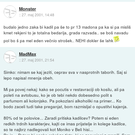
Monster
::
27. maj 2001, 14:48
budalo jedno zaka bi kadil pa še to pr 13 madona pa ka si pa misliš
kmet rekjeni to je totalna bedarija, grada razvada.. se boš navadu
pol bo š pa mel eden večnio strošek.. NEHI dokler še lahk
MadMax
::
27. maj 2001, 21:54
Simko: nimam se kaj jeziti, ceprav sva v nasprotnih taborih. Saj si
lepo napisal mnenja obeh.
Mi pa povej nekaj: kako se pocutis v restavraciji ob kosilu, ali pa
poleti na avtobusu, ko je ob tebi nekdo dobesedno polit s
parfumom ali kolonjsko. Pa pokozlani alkoholiki na primer... Ko
bodo zaceli tudi take preganjat, bom razmisljal o opustitvi kajenja.
80% od te polovice... Zaradi pritiska kadilcev? Potem si eden
redkih trdnih karakterjev, kajti ce imas prijatelje in kolege kadilce,
so te najbrz nadlegovali kot Moniko v Beli hisi...
Pa ja... Potem bi enako rekel za tiste, ki so zasvojeni z mamili. Sem