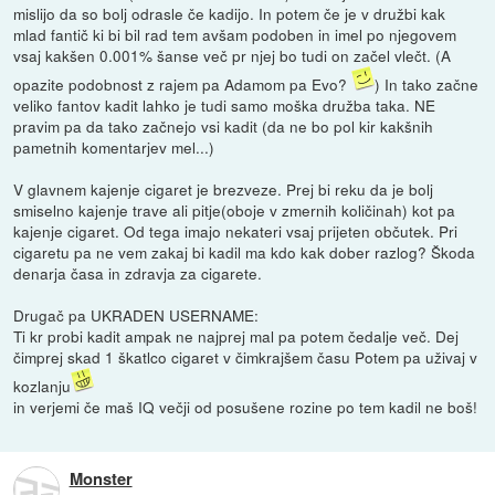
mislijo da so bolj odrasle če kadijo. In potem če je v družbi kak
mlad fantič ki bi bil rad tem avšam podoben in imel po njegovem
vsaj kakšen 0.001% šanse več pr njej bo tudi on začel vlečt. (A
opazite podobnost z rajem pa Adamom pa Evo?
) In tako začne
veliko fantov kadit lahko je tudi samo moška družba taka. NE
pravim pa da tako začnejo vsi kadit (da ne bo pol kir kakšnih
pametnih komentarjev mel...)
V glavnem kajenje cigaret je brezveze. Prej bi reku da je bolj
smiselno kajenje trave ali pitje(oboje v zmernih količinah) kot pa
kajenje cigaret. Od tega imajo nekateri vsaj prijeten občutek. Pri
cigaretu pa ne vem zakaj bi kadil ma kdo kak dober razlog? Škoda
denarja časa in zdravja za cigarete.
Drugač pa UKRADEN USERNAME:
Ti kr probi kadit ampak ne najprej mal pa potem čedalje več. Dej
čimprej skad 1 škatlco cigaret v čimkrajšem času Potem pa uživaj v
kozlanju
in verjemi če maš IQ večji od posušene rozine po tem kadil ne boš!
Monster