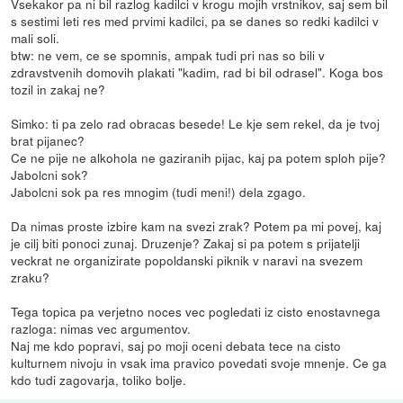
Vsekakor pa ni bil razlog kadilci v krogu mojih vrstnikov, saj sem bil
s sestimi leti res med prvimi kadilci, pa se danes so redki kadilci v
mali soli.
btw: ne vem, ce se spomnis, ampak tudi pri nas so bili v
zdravstvenih domovih plakati "kadim, rad bi bil odrasel". Koga bos
tozil in zakaj ne?
Simko: ti pa zelo rad obracas besede! Le kje sem rekel, da je tvoj
brat pijanec?
Ce ne pije ne alkohola ne gaziranih pijac, kaj pa potem sploh pije?
Jabolcni sok?
Jabolcni sok pa res mnogim (tudi meni!) dela zgago.
Da nimas proste izbire kam na svezi zrak? Potem pa mi povej, kaj
je cilj biti ponoci zunaj. Druzenje? Zakaj si pa potem s prijatelji
veckrat ne organizirate popoldanski piknik v naravi na svezem
zraku?
Tega topica pa verjetno noces vec pogledati iz cisto enostavnega
razloga: nimas vec argumentov.
Naj me kdo popravi, saj po moji oceni debata tece na cisto
kulturnem nivoju in vsak ima pravico povedati svoje mnenje. Ce ga
kdo tudi zagovarja, toliko bolje.