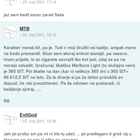
::
25. maj 2001, 17:14
jaz sem kadil samo zarad fleša
MTB
::
25. maj 2001, 18:19
Karakter moraš bit, pa je. Tudi v moji družbi vsi kadijo, ampak mene
ne bodo premamili. Sicer sem skoraj enkrat starejši, pa vseeno.
Imam prijatle, ki so cigarete sovražli tko kot jest, zdaj se pa ne
morejo odvadit. Izračunaj: škatlica Marlbora Light (to slučajno vem)
je 365 SIT. Pol škatle na dan (kar ni veliko)x 365 dni x 365 SIT=
66.612,5 SIT na leto. Za te dnarje si pa že lahko privoščiš en
dopust, če nisi prezahteven. Pa še odvisen ne postaneš, ni
kašljanja zjutraj, ....
RS
EvilGod
::
25. maj 2001, 18:38
Jah jst probu sm pa mi ni blo kj ušeč ... jst predlagam d greš raj u
štacuno po en per (Laško se razume).