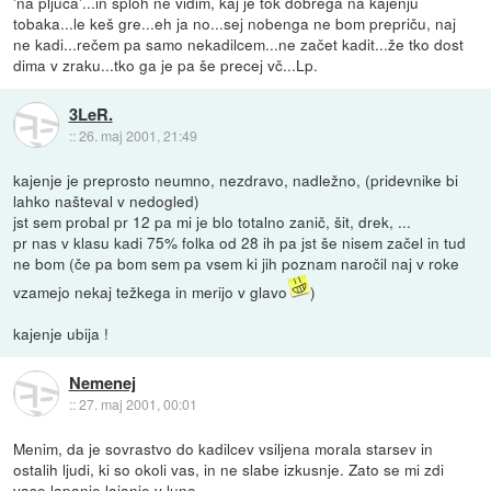
'na pljuča'...in sploh ne vidim, kaj je tok dobrega na kajenju
tobaka...le keš gre...eh ja no...sej nobenga ne bom prepriču, naj
ne kadi...rečem pa samo nekadilcem...ne začet kadit...že tko dost
dima v zraku...tko ga je pa še precej vč...Lp.
3LeR.
::
26. maj 2001, 21:49
kajenje je preprosto neumno, nezdravo, nadležno, (pridevnike bi
lahko našteval v nedogled)
jst sem probal pr 12 pa mi je blo totalno zanič, šit, drek, ...
pr nas v klasu kadi 75% folka od 28 ih pa jst še nisem začel in tud
ne bom (če pa bom sem pa vsem ki jih poznam naročil naj v roke
vzamejo nekaj težkega in merijo v glavo
)
kajenje ubija !
Nemenej
::
27. maj 2001, 00:01
Menim, da je sovrastvo do kadilcev vsiljena morala starsev in
ostalih ljudi, ki so okoli vas, in ne slabe izkusnje. Zato se mi zdi
vase lapanje lajanje v luno.