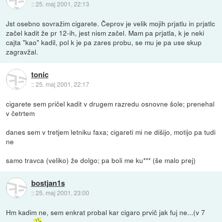
::
25. maj 2001, 22:13
Jst osebno sovražim cigarete. Čeprov je velik mojih prjatlu in prjatlc
začel kadit že pr 12-ih, jest nism začel. Mam pa prjatla, k je neki
cajta "kao" kadil, pol k je pa zares probu, se mu je pa use skup
zagravžal.
tonic
::
25. maj 2001, 22:17
cigarete sem pričel kadit v drugem razredu osnovne šole; prenehal
v četrtem
danes sem v tretjem letniku faxa; cigareti mi ne dišijo, motijo pa tudi
ne
samo travca (veliko) že dolgo; pa boli me ku*** (še malo prej)
bostjan1s
::
25. maj 2001, 23:00
Hm kadim ne, sem enkrat probal kar cigaro prvič jak fuj ne...(v 7