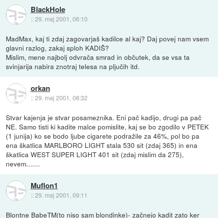
BlackHole
::
29. maj 2001, 06:10
MadMax, kaj ti zdaj zagovarjaš kadilce al kaj? Daj povej nam vsem
glavni razlog, zakaj sploh KADIŠ?
Mislim, mene najbolj odvrača smrad in občutek, da se vsa ta
svinjarija nabira znotraj telesa na pljučih itd.
orkan
::
29. maj 2001, 08:32
Stvar kajenja je stvar posameznika. Eni pač kadijo, drugi pa pač
NE. Samo tisti ki kadite malce pomislite, kaj se bo zgodilo v PETEK
(1 junija) ko se bodo ljube cigarete podražile za 46%, pol bo pa
ena škatlica MARLBORO LIGHT stala 530 sit (zdaj 365) in ena
škatlica WEST SUPER LIGHT 401 sit (zdaj mislim da 275),
nevem.......
Muflon1
::
29. maj 2001, 09:11
Blontne BabeTM(to niso sam blondinke)- začnejo kadit zato ker