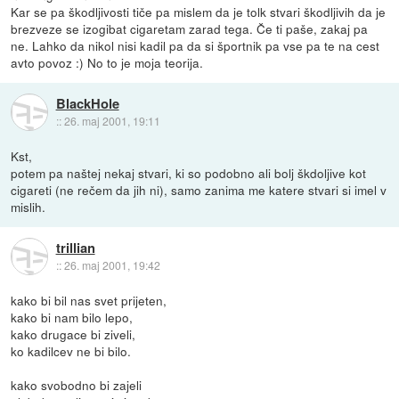
Kar se pa škodljivosti tiče pa mislem da je tolk stvari škodljivih da je
brezveze se izogibat cigaretam zarad tega. Če ti paše, zakaj pa
ne. Lahko da nikol nisi kadil pa da si športnik pa vse pa te na cest
avto povoz :) No to je moja teorija.
BlackHole
::
26. maj 2001, 19:11
Kst,
potem pa naštej nekaj stvari, ki so podobno ali bolj škdoljive kot
cigareti (ne rečem da jih ni), samo zanima me katere stvari si imel v
mislih.
trillian
::
26. maj 2001, 19:42
kako bi bil nas svet prijeten,
kako bi nam bilo lepo,
kako drugace bi ziveli,
ko kadilcev ne bi bilo.
kako svobodno bi zajeli