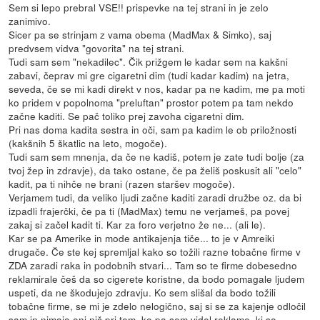
Sem si lepo prebral VSE!! prispevke na tej strani in je zelo
zanimivo.
Sicer pa se strinjam z vama obema (MadMax & Simko), saj
predvsem vidva "govorita" na tej strani.
Tudi sam sem "nekadilec". Čik prižgem le kadar sem na kakšni
zabavi, čeprav mi gre cigaretni dim (tudi kadar kadim) na jetra,
seveda, če se mi kadi direkt v nos, kadar pa ne kadim, me pa moti
ko pridem v popolnoma "preluftan" prostor potem pa tam nekdo
začne kaditi. Se pač toliko prej zavoha cigaretni dim.
Pri nas doma kadita sestra in oči, sam pa kadim le ob priložnosti
(kakšnih 5 škatlic na leto, mogoče).
Tudi sam sem mnenja, da če ne kadiš, potem je zate tudi bolje (za
tvoj žep in zdravje), da tako ostane, če pa želiš poskusit ali "celo"
kadit, pa ti nihče ne brani (razen staršev mogoče).
Verjamem tudi, da veliko ljudi začne kaditi zaradi družbe oz. da bi
izpadli frajerčki, če pa ti (MadMax) temu ne verjameš, pa povej
zakaj si začel kadit ti. Kar za foro verjetno že ne... (ali le).
Kar se pa Amerike in mode antikajenja tiče... to je v Amreiki
drugače. Če ste kej spremljal kako so tožili razne tobačne firme v
ZDA zaradi raka in podobnih stvari... Tam so te firme dobesedno
reklamirale češ da so cigerete koristne, da bodo pomagale ljudem
uspeti, da ne škodujejo zdravju. Ko sem slišal da bodo tožili
tobačne firme, se mi je zdelo nelogično, saj si se za kajenje odločil
sam in nimajo oni nič pri tem, ko pa sem videl reklame, ki so