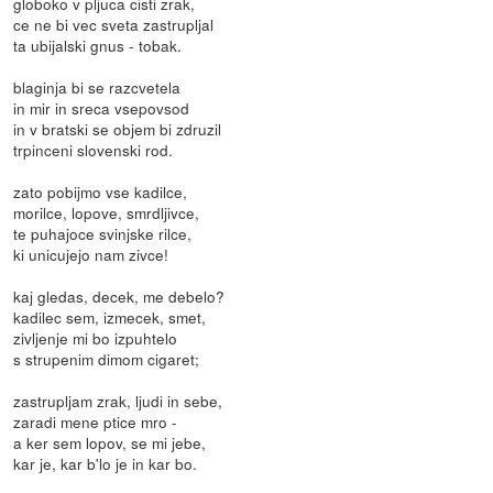
globoko v pljuca cisti zrak,
ce ne bi vec sveta zastrupljal
ta ubijalski gnus - tobak.
blaginja bi se razcvetela
in mir in sreca vsepovsod
in v bratski se objem bi zdruzil
trpinceni slovenski rod.
zato pobijmo vse kadilce,
morilce, lopove, smrdljivce,
te puhajoce svinjske rilce,
ki unicujejo nam zivce!
kaj gledas, decek, me debelo?
kadilec sem, izmecek, smet,
zivljenje mi bo izpuhtelo
s strupenim dimom cigaret;
zastrupljam zrak, ljudi in sebe,
zaradi mene ptice mro -
a ker sem lopov, se mi jebe,
kar je, kar b'lo je in kar bo.