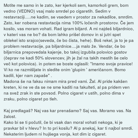
Motite me samo in le zato, ker kjerkoli sem, kamorkoli grem, bom
vedno (VEDNO) vsaj malo smrdel po cigaretih. Sedim v
restavraciji.....ne kadim, se vsedem v prostor za nekadilce, smrdim.
Zato, ker nobena restavtacija nima 100% ločenih prostorov. Če jem
kosilo, vas moram vohati. Rad igram biljard. A mi najdeš biljardnico,
v kateri vas ne bo? da bom lahko prišel domov in si jutri spet
oblekel isto srajco(seveda, če bo čista, hehe). Boš rekel, ja to je pa
problem restavracije, pa biljardnice....ja malo že. Vendar, če bo
biljarnica prepovedala kajenje, bo takoj izgubila polovico gostov
(čeprav ne kadi 50% slovencev, jih je žal na takih mestih še celo
več kot polovica). in potem se boste oglasili: "Imamo svoje pravice!
Vi ko ne razmišljate in sledite onim 'glupim ' američanom. Bomo
kadili, kjer nam zapaše" .
Madona še na faksu nimam mira pred vami. Žal. Al pride kakšen
kreten, ki ne ve da se ne sme kaditi na fakulteti, al pa pridem ven
na svež zrak in ste povsod. Polno cigaret v ustih, polno dima v
zraku, polno cigaret po tleh.
Kaj predlagaš? Naj vas kar prenašamo? Saj vas. Moramo vas. Na
žalost.
Kako bi se ti počutil, če bi vsak dan moral vohati nekoga, ki je
pravkar bil v hlevu? In to pri kosilu? Al p anekaj, kar ti najbol smrdi.
Nekaterim ljudem ni hujšega vonja, kot dim iz cigaret.