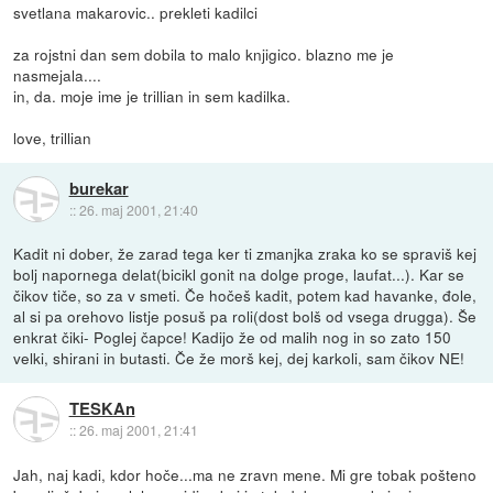
svetlana makarovic.. prekleti kadilci
za rojstni dan sem dobila to malo knjigico. blazno me je
nasmejala....
in, da. moje ime je trillian in sem kadilka.
love, trillian
burekar
::
26. maj 2001, 21:40
Kadit ni dober, že zarad tega ker ti zmanjka zraka ko se spraviš kej
bolj napornega delat(bicikl gonit na dolge proge, laufat...). Kar se
čikov tiče, so za v smeti. Če hočeš kadit, potem kad havanke, đole,
al si pa orehovo listje posuš pa roli(dost bolš od vsega drugga). Še
enkrat čiki- Poglej čapce! Kadijo že od malih nog in so zato 150
velki, shirani in butasti. Če že morš kej, dej karkoli, sam čikov NE!
TESKAn
::
26. maj 2001, 21:41
Jah, naj kadi, kdor hoče...ma ne zravn mene. Mi gre tobak pošteno