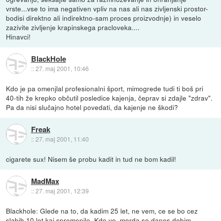
vrste...vse to ima negativen vpliv na nas ali nas zivljenski prostor-
bodisi direktno ali indirektno-sam proces proizvodnje) in veselo
zazivite zivljenje krapinskega pracloveka....
Hinavci!
BlackHole
::
27. maj 2001, 10:46
Kdo je pa omenjlal profesionalni šport, mimogrede tudi ti boš pri
40-tih že krepko občutil posledice kajenja, čeprav si zdajle "zdrav".
Pa da nisi slučajno hotel povedati, da kajenje ne škodi?
Freak
::
27. maj 2001, 11:40
cigarete sux! Nisem še probu kadit in tud ne bom kadil!
MadMax
::
27. maj 2001, 12:39
Blackhole: Glede na to, da kadim 25 let, ne vem, ce se bo cez
slabih 10 let kaj spremenilo. Kdo ve, morda se danes dobim