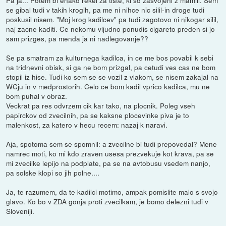
se gibal tudi v takih krogih, pa me ni nihce nic silil-in droge tudi
poskusil nisem. "Moj krog kadilcev" pa tudi zagotovo ni nikogar silil,
naj zacne kaditi. Ce nekomu vljudno ponudis cigareto preden si jo
sam prizges, pa menda ja ni nadlegovanje??
Se pa smatram za kulturnega kadilca, in ce me bos povabil k sebi
na tridnevni obisk, si ga ne bom prizgal, pa cetudi ves cas ne bom
stopil iz hise. Tudi ko sem se se vozil z vlakom, se nisem zakajal na
WCju in v medprostorih. Celo ce bom kadil vprico kadilca, mu ne
bom puhal v obraz.
Veckrat pa res odvrzem cik kar tako, na plocnik. Poleg vseh
papirckov od zvecilnih, pa se kaksne plocevinke piva je to
malenkost, za katero v hecu recem: nazaj k naravi.
Aja, spotoma sem se spomnil: a zvecilne bi tudi prepovedal? Mene
namrec moti, ko mi kdo zraven usesa prezvekuje kot krava, pa se
mi zvecilke lepijo na podplate, pa se na avtobusu vsedem nanjo,
pa solske klopi so jih polne....
Ja, te razumem, da te kadilci motimo, ampak pomislite malo s svojo
glavo. Ko bo v ZDA gonja proti zvecilkam, je bomo delezni tudi v
Sloveniji.