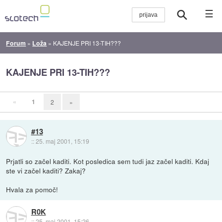
☰
Forum
»
Loža
»
KAJENJE PRI 13-TIH???
KAJENJE PRI 13-TIH???
«
1
2
»
#13
::
25. maj 2001, 15:19
Prjatli so začel kaditi. Kot posledica sem tudi jaz začel kaditi. Kdaj
ste vi začel kaditi? Zakaj?
Hvala za pomoč!
R0K
::
25. maj 2001, 15:26