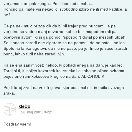
verjamem, ampak zgaga.. Pocil bom od smeha...
Koncno pa imate vsi nekadilci
svobodno izbiro ne iti med kadilce
, a
ne?
Ce pa nek mulc prizge cik da bi bil frajer pred puncami, je pa
verjetno se vedno manj nevarno, kot ce bi z mopedom (ali pa
ocetovim avtom, ki si ga ponoci "sposodi") divjal po mestnih ulicah.
Saj koncno zaradi ene cigarete se ne pomeni, da bo ostal kadilec.
Spotoma lahko ugotovi, da mu ne pase, pa je. In ce je zacel zaradi
punc, lahko tudi neha zaradi njih.
Pa se ena zanimivost: nekdo, ki pokadi enega na dan, je kadilec.
Torej si ti, ki spijes kozarcek kakrsnekoli alkoholne pijace oziroma
pojes eno rum-kokosovo kroglico na dan, ALKOHOLIK.
Pojdi torej zivet na vrh Triglava, kjer bos imel mir in obilo svezega
zraka.
kleDo
::
28. maj 2001, 04:21
Pozdrav vsem!