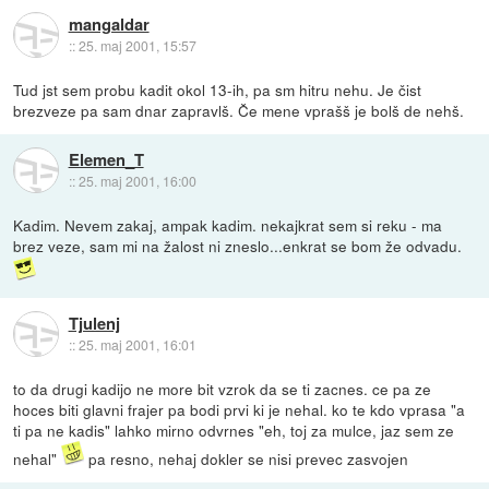
mangaldar
::
25. maj 2001, 15:57
Tud jst sem probu kadit okol 13-ih, pa sm hitru nehu. Je čist
brezveze pa sam dnar zapravlš. Če mene vprašš je bolš de nehš.
Elemen_T
::
25. maj 2001, 16:00
Kadim. Nevem zakaj, ampak kadim. nekajkrat sem si reku - ma
brez veze, sam mi na žalost ni zneslo...enkrat se bom že odvadu.
Tjulenj
::
25. maj 2001, 16:01
to da drugi kadijo ne more bit vzrok da se ti zacnes. ce pa ze
hoces biti glavni frajer pa bodi prvi ki je nehal. ko te kdo vprasa "a
ti pa ne kadis" lahko mirno odvrnes "eh, toj za mulce, jaz sem ze
nehal"
pa resno, nehaj dokler se nisi prevec zasvojen