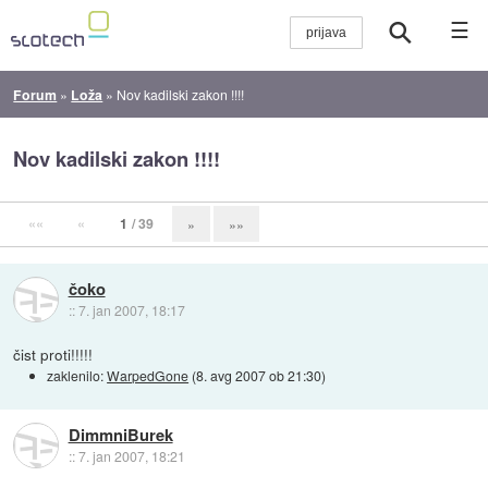
☰
Forum
»
Loža
»
Nov kadilski zakon !!!!
Nov kadilski zakon !!!!
««
«
1
/ 39
»
»»
čoko
::
7. jan 2007, 18:17
čist proti!!!!!
zaklenilo:
WarpedGone
(
8. avg 2007 ob 21:30
)
DimmniBurek
::
7. jan 2007, 18:21