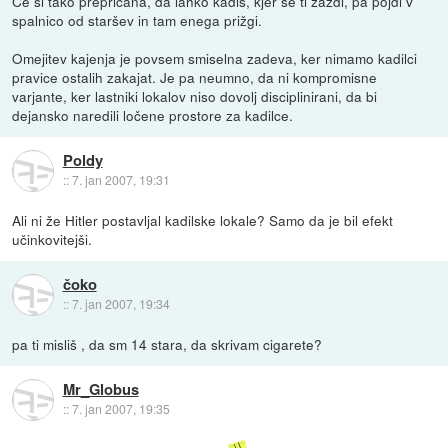
Če si tako prepričana, da lahko kadiš, kjer se ti zazdi, pa pojdi v
spalnico od staršev in tam enega prižgi.
Omejitev kajenja je povsem smiselna zadeva, ker nimamo kadilci
pravice ostalih zakajat. Je pa neumno, da ni kompromisne
varjante, ker lastniki lokalov niso dovolj disciplinirani, da bi
dejansko naredili ločene prostore za kadilce.
Poldy
::
7. jan 2007, 19:31
Ali ni že Hitler postavljal kadilske lokale? Samo da je bil efekt
učinkovitejši.
čoko
::
7. jan 2007, 19:34
pa ti misliš , da sm 14 stara, da skrivam cigarete?
Mr_Globus
::
7. jan 2007, 19:35