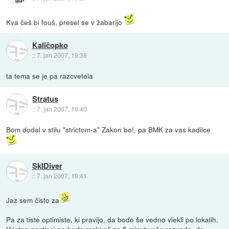
Kva češ bi fouš, presel se v žabarijo
Kaličopko
::
7. jan 2007, 19:38
ta tema se je pa razcvetela
Stratus
::
7. jan 2007, 19:40
Bom dodal v stilu "strictom-a" Zakon bo!, pa BMK za vas kadilce
SkIDiver
::
7. jan 2007, 19:41
Jaz sem čisto za
Pa za tiste optimiste, ki pravijo, da bodo še vedno vlekli po lokalih.