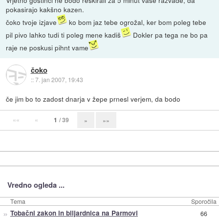
Vrjetno gostinci ne bodo reskirali za 5 minut vaše razvade, da
pokasirajo kakšno kazen.
čoko tvoje izjave
ko bom jaz tebe ogrožal, ker bom poleg tebe
pil pivo lahko tudi ti poleg mene kadiš
Dokler pa tega ne bo pa
raje ne poskusi pihnt vame
čoko
::
7. jan 2007, 19:43
če jim bo to zadost dnarja v žepe prnesl verjem, da bodo
««
«
1
/ 39
»
»»
Vredno ogleda ...
Tema
Sporočila
»
Tobačni zakon in biljardnica na Parmovi
66