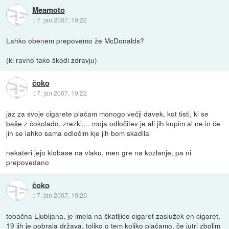
Meamoto
::
7. jan 2007, 19:22
Lahko obenem prepovemo že McDonalds?
(ki ravno tako škodi zdravju)
čoko
::
7. jan 2007, 19:22
jaz za svoje cigarete plačam monogo večji davek, kot tisti, ki se
baše z čokolado, zrezki,... moja odločitev je ali jih kupim al ne in če
jih se lahko sama odločim kje jih bom skadila
nekateri jejo klobase na vlaku, men gre na kozlanje, pa ni
prepovedano
čoko
::
7. jan 2007, 19:25
tobačna Ljubljana, je imela na škatljico cigaret zaslužek en cigaret,
19 jih je pobrala država, toliko o tem koliko plačamo, če jutri zbolim