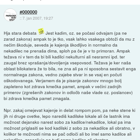
#000000
::
7. jan 2007, 19:27
Hja stara debata
Jest kadim, oz. se počasi odvajam (pa ne
zarad zakona) ampak to je tko, vsak lahko vsakega obtoži da mu z
nečim škoduje, seveda je kajenja škodljivo in normalno da
nekadilec ne prenaša dima, sploh pa če je v to primoran. Ampak
težava ni v tem da bi bili kadilci nekulturni ali nesramni ipd. ter
zaugal brez vprašanja/dovoljenja vsepovsod. Težava je ker naša
oblast bilokatera že to bila, ne zna ali pa ni sposobna sestavit enga
normalnega zakona, vedno zajebe stvar in se vsaj en počuti
oškodovanega. Verjamem da je pisanje zakonov mnogo bolj
zapleteno kot zdrava kmečka pamet, ampak v večini zadnjih
primerov (zgrešenih zakonov in odločb naše vlade oz. poslancev)
bi zdrava kmečka pamet zmagala.
Npr. zakaj omejevat kajenje in delat rompom pom, pa neke stene ki
jih ni druge cvetke, lepo narediš kadilske lokale ali če lastnik ima
možnost dejansko narest sobo za kadilce/nekadilce, lokal pa ima
možnost priglasiti se kod kadilski z sobo za nekadilce ali obratno, v
kolikor te možnosti nima se pač odloči ali bo imel samo kadilce ali
nekadilce, zaposljuje pa tudi samo kadilce ali obratno.