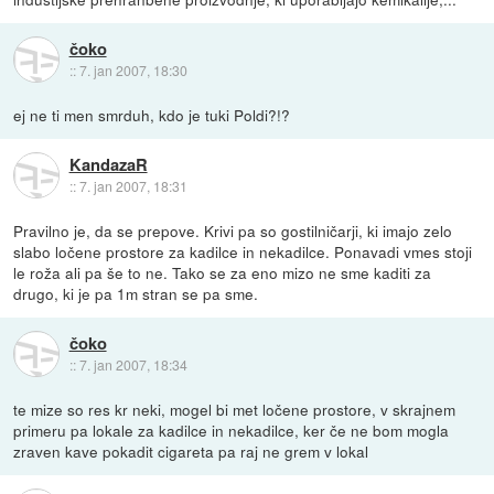
čoko
::
7. jan 2007, 18:30
ej ne ti men smrduh, kdo je tuki Poldi?!?
KandazaR
::
7. jan 2007, 18:31
Pravilno je, da se prepove. Krivi pa so gostilničarji, ki imajo zelo
slabo ločene prostore za kadilce in nekadilce. Ponavadi vmes stoji
le roža ali pa še to ne. Tako se za eno mizo ne sme kaditi za
drugo, ki je pa 1m stran se pa sme.
čoko
::
7. jan 2007, 18:34
te mize so res kr neki, mogel bi met ločene prostore, v skrajnem
primeru pa lokale za kadilce in nekadilce, ker če ne bom mogla
zraven kave pokadit cigareta pa raj ne grem v lokal