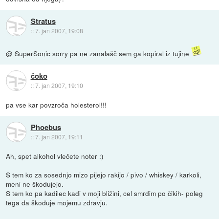
Stratus
::
7. jan 2007, 19:08
@ SuperSonic sorry pa ne zanalašč sem ga kopiral iz tujine
čoko
::
7. jan 2007, 19:10
pa vse kar povzroča holesterol!!!
Phoebus
::
7. jan 2007, 19:11
Ah, spet alkohol vlečete noter :)
S tem ko za sosednjo mizo pijejo rakijo / pivo / whiskey / karkoli,
meni ne škodujejo.
S tem ko pa kadilec kadi v moji bližini, cel smrdim po čikih- poleg
tega da škoduje mojemu zdravju.