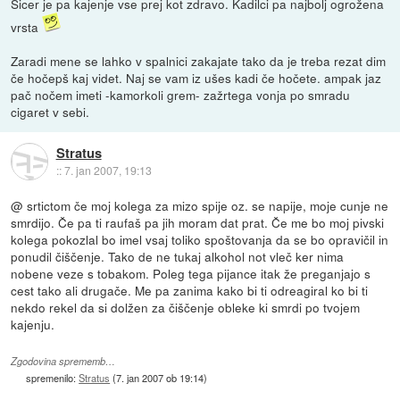
Sicer je pa kajenje vse prej kot zdravo. Kadilci pa najbolj ogrožena
vrsta
Zaradi mene se lahko v spalnici zakajate tako da je treba rezat dim
če hočepš kaj videt. Naj se vam iz ušes kadi če hočete. ampak jaz
pač nočem imeti -kamorkoli grem- zažrtega vonja po smradu
cigaret v sebi.
Stratus
::
7. jan 2007, 19:13
@ srtictom če moj kolega za mizo spije oz. se napije, moje cunje ne
smrdijo. Če pa ti raufaš pa jih moram dat prat. Če me bo moj pivski
kolega pokozlal bo imel vsaj toliko spoštovanja da se bo opravičil in
ponudil čiščenje. Tako de ne tukaj alkohol not vleč ker nima
nobene veze s tobakom. Poleg tega pijance itak že preganjajo s
cest tako ali drugače. Me pa zanima kako bi ti odreagiral ko bi ti
nekdo rekel da si dolžen za čiščenje obleke ki smrdi po tvojem
kajenju.
Zgodovina sprememb…
spremenilo:
Stratus
(
7. jan 2007 ob 19:14
)