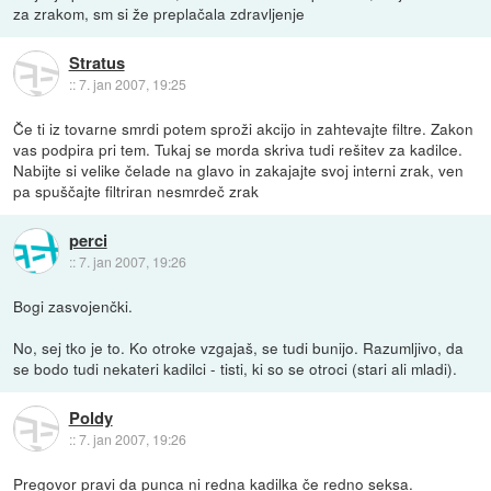
za zrakom, sm si že preplačala zdravljenje
Stratus
::
7. jan 2007, 19:25
Če ti iz tovarne smrdi potem sproži akcijo in zahtevajte filtre. Zakon
vas podpira pri tem. Tukaj se morda skriva tudi rešitev za kadilce.
Nabijte si velike čelade na glavo in zakajajte svoj interni zrak, ven
pa spuščajte filtriran nesmrdeč zrak
perci
::
7. jan 2007, 19:26
Bogi zasvojenčki.
No, sej tko je to. Ko otroke vzgajaš, se tudi bunijo. Razumljivo, da
se bodo tudi nekateri kadilci - tisti, ki so se otroci (stari ali mladi).
Poldy
::
7. jan 2007, 19:26
Pregovor pravi da punca ni redna kadilka če redno seksa.