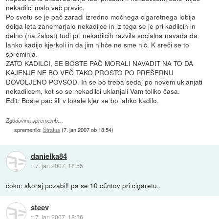
nekadilci malo več pravic.
Po svetu se je pač zaradi izredno močnega cigaretnega lobija
dolga leta zanemarjalo nekadilce in iz tega se je pri kadilcih in
delno (na žalost) tudi pri nekadilcih razvila socialna navada da
lahko kadijo kjerkoli in da jim nihče ne sme nič. K sreči se to
spreminja.
ZATO KADILCI, SE BOSTE PAČ MORALI NAVADIT NA TO DA
KAJENJE NE BO VEČ TAKO PROSTO PO PREŠERNU
DOVOLJENO POVSOD. In se bo treba sedaj po novem uklanjati
nekadilcem, kot so se nekadilci uklanjali Vam toliko časa.
Edit: Boste pač šli v lokale kjer se bo lahko kadilo.
Zgodovina sprememb…
spremenilo:
Stratus
(
7. jan 2007 ob 18:54
)
danielka84
::
7. jan 2007, 18:55
čoko: skoraj pozabil! pa se 10 c€ntov pri cigaretu..
steev
::
7. jan 2007, 18:56