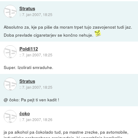
Stratus
::
7. jan 2007, 18:25
Absolutno za, kje pa piše da moram trpet tujo zasvojenost tudi jaz.
Doba prevlade cigaretarjev se končno nehuje.
Poldi112
::
7. jan 2007, 18:25
Super. Izolirati smraduhe.
Stratus
::
7. jan 2007, 18:25
@ čoko: Pa pejt ti ven kadit !
čoko
::
7. jan 2007, 18:26
ja pa alkohol pa čokolado tud, pa mastne zrezke, pa avtomobile,
industijske prehranbene proizvodnje, ki uporabljajo kemikalije,...