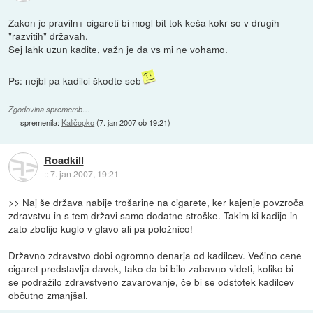
Zakon je praviln+ cigareti bi mogl bit tok keša kokr so v drugih
"razvitih" državah.
Sej lahk uzun kadite, važn je da vs mi ne vohamo.
Ps: nejbl pa kadilci škodte seb
Zgodovina sprememb…
spremenila:
Kaličopko
(
7. jan 2007 ob 19:21
)
Roadkill
::
7. jan 2007, 19:21
>> Naj še država nabije trošarine na cigarete, ker kajenje povzroča
zdravstvu in s tem državi samo dodatne stroške. Takim ki kadijo in
zato zbolijo kuglo v glavo ali pa položnico!
Državno zdravstvo dobi ogromno denarja od kadilcev. Večino cene
cigaret predstavlja davek, tako da bi bilo zabavno videti, koliko bi
se podražilo zdravstveno zavarovanje, če bi se odstotek kadilcev
občutno zmanjšal.