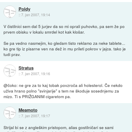
Poldy
::
7. jan 2007, 19:14
V čistilnici sem dal 5 jurjev da so mi oprali puhovko, pa sem že po
prvem obisku v lokalu smrdel kot kak klošar.
Se pa vedno nasmejim, ko gledam tisto reklamo za neke tablete...
ko gre tip iz pisarne ven na dež in mu prileti pokrov v jajca. tako je
tudi prav.
Stratus
::
7. jan 2007, 19:16
@čoko: ne gre za to kaj tobak povzroča ali holesterol. Če nekdo
uživa hrano polno "svinjarije" s tem ne škoduje sosednjemu za
mizo. Ti s PRIŽGANIM cigaretom pa.
Meamoto
::
7. jan 2007, 19:17
Strijal bi se z angleškim pristopom, alias gostilničari se sami