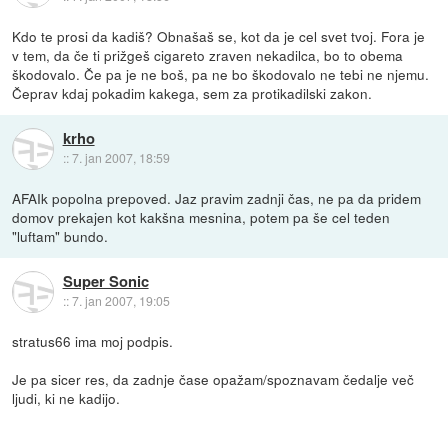
Kdo te prosi da kadiš? Obnašaš se, kot da je cel svet tvoj. Fora je
v tem, da če ti prižgeš cigareto zraven nekadilca, bo to obema
škodovalo. Če pa je ne boš, pa ne bo škodovalo ne tebi ne njemu.
Čeprav kdaj pokadim kakega, sem za protikadilski zakon.
krho
::
7. jan 2007, 18:59
AFAIk popolna prepoved. Jaz pravim zadnji čas, ne pa da pridem
domov prekajen kot kakšna mesnina, potem pa še cel teden
"luftam" bundo.
Super Sonic
::
7. jan 2007, 19:05
stratus66 ima moj podpis.
Je pa sicer res, da zadnje čase opažam/spoznavam čedalje več
ljudi, ki ne kadijo.