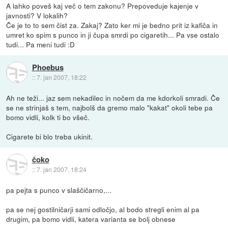
A lahko poveš kaj več o tem zakonu? Prepoveduje kajenje v
javnosti? V lokalih?
Če je to to sem čist za. Zakaj? Zato ker mi je bedno prit iz kafiča in
umret ko spim s punco in ji čupa smrdi po cigaretih... Pa vse ostalo
tudi... Pa meni tudi :D
Phoebus
::
7. jan 2007, 18:22
Ah ne teži... jaz sem nekadilec in nočem da me kdorkoli smradi. Če
se ne strinjaš s tem, najbolš da gremo malo "kakat" okoli tebe pa
bomo vidli, kolk ti bo všeč.
Cigarete bi blo treba ukinit.
čoko
::
7. jan 2007, 18:24
pa pejta s punco v slaščičarno,...
pa se nej gostilničarji sami odločjo, al bodo stregli enim al pa
drugim, pa bomo vidli, katera varianta se bolj obnese