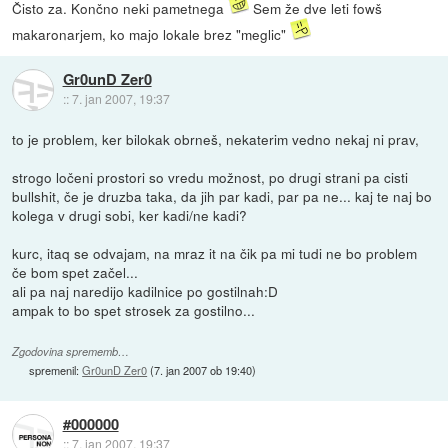
Čisto za. Končno neki pametnega
Sem že dve leti fowš
makaronarjem, ko majo lokale brez "meglic"
Gr0unD Zer0
::
7. jan 2007, 19:37
to je problem, ker bilokak obrneš, nekaterim vedno nekaj ni prav,
strogo ločeni prostori so vredu možnost, po drugi strani pa cisti
bullshit, če je druzba taka, da jih par kadi, par pa ne... kaj te naj bo
kolega v drugi sobi, ker kadi/ne kadi?
kurc, itaq se odvajam, na mraz it na čik pa mi tudi ne bo problem
če bom spet začel...
ali pa naj naredijo kadilnice po gostilnah:D
ampak to bo spet strosek za gostilno...
Zgodovina sprememb…
spremenil:
Gr0unD Zer0
(
7. jan 2007 ob 19:40
)
#000000
::
7. jan 2007, 19:37