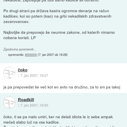
Po drugi strani pa država kasira ogromne denarje na račun
kadilcev, koi so potem (kao) na grbi nekadilskih zdravstvenih
zavarovancev.
Najboljše da prepovejo še neumne zakone, od katerih nimamo
nobene koristi. LP
Zgodovina sprememb…
spremenilo:
#000000
(
7. jan 2007 ob 19:28
)
čoko
::
7. jan 2007, 19:27
ja pa prepovedat še več kot en avto na družino, za to sm pa takoj
Roadkill
::
7. jan 2007, 19:30
čoko, ti se pa malo umiri, ker ne delaš idiota le iz sebe ampak
mečeš slabo luč na vse kadilce.