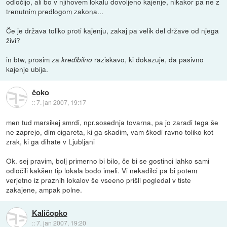
odločijo, ali bo v njihovem lokalu dovoljeno kajenje, nikakor pa ne z
trenutnim predlogom zakona...
Če je država toliko proti kajenju, zakaj pa velik del države od njega
živi?
in btw, prosim za
raziskavo, ki dokazuje, da pasivno
kredibilno
kajenje ubija.
čoko
::
7. jan 2007, 19:17
men tud marsikej smrdi, npr.sosednja tovarna, pa jo zaradi tega še
ne zaprejo, dim cigareta, ki ga skadim, vam škodi ravno toliko kot
zrak, ki ga dihate v Ljubljani
Ok. sej pravim, bolj primerno bi bilo, če bi se gostinci lahko sami
odločili kakšen tip lokala bodo imeli. Vi nekadilci pa bi potem
verjetno iz praznih lokalov še vseeno prišli pogledal v tiste
zakajene, ampak polne.
Kaličopko
::
7. jan 2007, 19:20