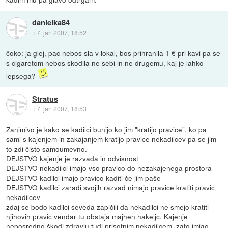
danielka84
::
7. jan 2007, 18:52
čoko: ja glej, pac nebos sla v lokal, bos prihranila 1 € pri kavi pa se
s cigaretom nebos skodila ne sebi in ne drugemu, kaj je lahko
lepsega?
Stratus
::
7. jan 2007, 18:53
Zanimivo je kako se kadilci bunijo ko jim "kratijo pravice", ko pa
sami s kajenjem in zakajanjem kratijo pravice nekadilcev pa se jim
to zdi čisto samoumevno.
DEJSTVO kajenje je razvada in odvisnost
DEJSTVO nekadilci imajo vso pravico do nezakajenega prostora
DEJSTVO kadilci imajo pravico kaditi če jim paše
DEJSTVO kadilci zaradi svojih razvad nimajo pravice kratiti pravic
nekadilcev
zdaj se bodo kadilci seveda zapičili da nekadilci ne smejo kratiti
njihovih pravic vendar tu obstaja majhen hakeljc. Kajenje
neposredno škodi zdravju tudi prisotnim nekadilcem, zato imjao