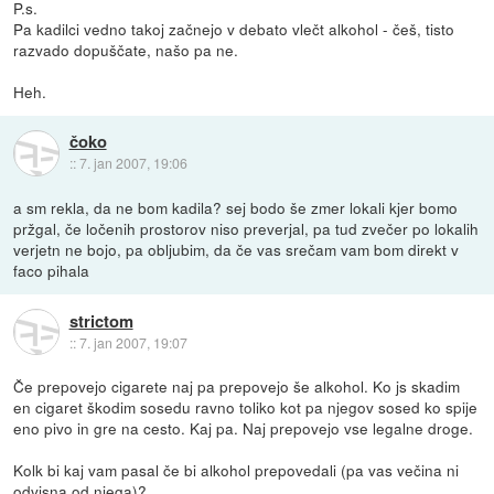
P.s.
Pa kadilci vedno takoj začnejo v debato vlečt alkohol - češ, tisto
razvado dopuščate, našo pa ne.
Heh.
čoko
::
7. jan 2007, 19:06
a sm rekla, da ne bom kadila? sej bodo še zmer lokali kjer bomo
pržgal, če ločenih prostorov niso preverjal, pa tud zvečer po lokalih
verjetn ne bojo, pa obljubim, da če vas srečam vam bom direkt v
faco pihala
strictom
::
7. jan 2007, 19:07
Če prepovejo cigarete naj pa prepovejo še alkohol. Ko js skadim
en cigaret škodim sosedu ravno toliko kot pa njegov sosed ko spije
eno pivo in gre na cesto. Kaj pa. Naj prepovejo vse legalne droge.
Kolk bi kaj vam pasal če bi alkohol prepovedali (pa vas večina ni
odvisna od njega)?