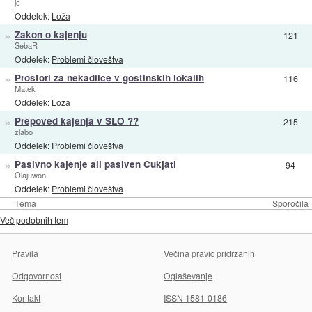
jc
Oddelek:
Loža
»
Zakon o kajenju
121
SebaR
Oddelek:
Problemi človeštva
»
Prostori za nekadilce v gostinskih lokalih
116
Matek
Oddelek:
Loža
»
Prepoved kajenja v SLO ??
215
zlabo
Oddelek:
Problemi človeštva
»
Pasivno kajenje ali pasiven Cukjati
94
Olajuwon
Oddelek:
Problemi človeštva
Tema
Sporočila
Več podobnih tem
Pravila
Večina pravic pridržanih
Odgovornost
Oglaševanje
Kontakt
ISSN 1581-0186