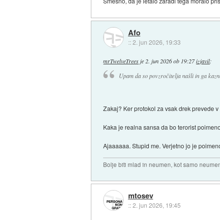
Smešno, da je letalo zaradi tega moralo prist
Afo
::
2. jun 2026, 19:33
mrTwelveTrees
je
2. jun 2026 ob 19:27
izjavil
:
Upam da so povzročitelja našli in ga kazn
Zakaj? Ker protokol za vsak drek prevede v
Kaka je realna sansa da bo terorist poim
Ajaaaaaa. Stupid me. Verjetno jo je poimeno
Bolje biti mlad in neumen, kot samo neume
mtosev
::
2. jun 2026, 19:45