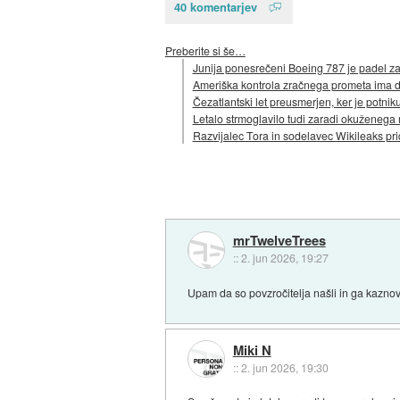
40 komentarjev
Preberite si še…
Junija ponesrečeni Boeing 787 je padel zar
Ameriška kontrola zračnega prometa ima d
Čezatlantski let preusmerjen, ker je potniku
Letalo strmoglavilo tudi zaradi okuženega
Razvijalec Tora in sodelavec Wikileaks pri
mrTwelveTrees
::
2. jun 2026, 19:27
Upam da so povzročitelja našli in ga kaznov
Miki N
::
2. jun 2026, 19:30