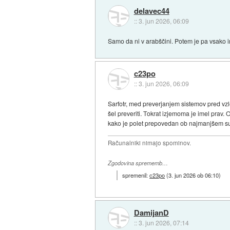
delavec44
::
3. jun 2026, 06:09
Samo da ni v arabščini. Potem je pa vsako 
c23po
::
3. jun 2026, 06:09
Sarfotr, med preverjanjem sistemov pred vzl
šel preveriti. Tokrat izjemoma je imel prav. 
kako je polet prepovedan ob najmanjšem sumu 
Računalniki nimajo spominov.
Zgodovina sprememb…
spremenil:
c23po
(
3. jun 2026 ob 06:10
)
DamijanD
::
3. jun 2026, 07:14