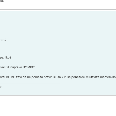
ati.
ovali.
 paniko?
enoval BT napravo BOMB!?
val BOMB zato da ne pomesa pravih slusalk in se ponesreci v luft vrze medtem ko s
n!