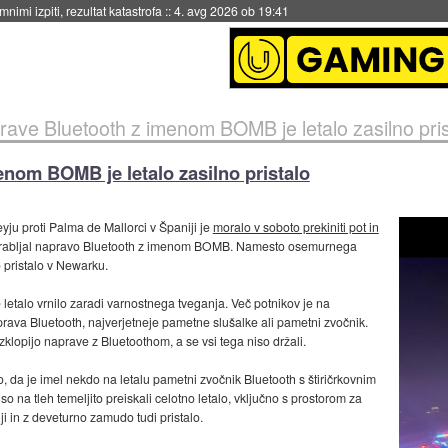
eto za večkratno uporabo
::
4. avg 2026 ob 19:41
rave Bluetooth z imenom BOMB je letalo zasilno pris
enom BOMB je letalo zasilno pristalo
yju proti Palma de Mallorci v Španiji je
moralo v soboto prekiniti pot in
porabljal napravo Bluetooth z imenom BOMB. Namesto osemurnega
o pristalo v Newarku.
e letalo vrnilo zaradi varnostnega tveganja. Več potnikov je na
prava Bluetooth, najverjetneje pametne slušalke ali pametni zvočnik.
zklopijo naprave z Bluetoothom, a se vsi tega niso držali.
jo, da je imel nekdo na letalu pametni zvočnik Bluetooth s štiričrkovnim
o na tleh temeljito preiskali celotno letalo, vključno s prostorom za
iji in z deveturno zamudo tudi pristalo.