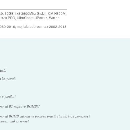
30, 32GB 4x8 3600Mhz G.skill, CM H500M,
 970 PRO, UltraSharp UP3017, Win 11
1960-2016, moj labradorec max 2002-2013
javil
:
a kaznovali.
e v paniko?
imenoval BT napravo BOMB!?
enoval BOMB zato da ne pomesa pravih slusalk in se ponesreci
 porn... makes sense!