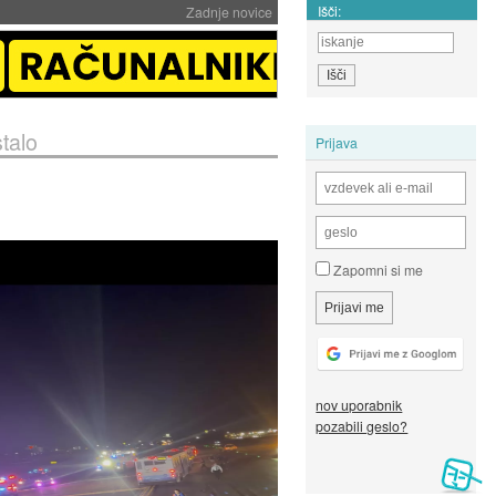
Išči:
Zadnje novice
talo
Prijava
Zapomni si me
nov uporabnik
pozabili geslo?