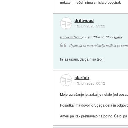
nekaterih rečeh nima smisla provocirat.
driftwood
::
2. jun 2026, 23:22
mrTwelveTrees
je
2. jun 2026 ob 19:27
izjavil
:
Upam da so povzročitelja našli in ga kazn
In jaz upam, da ga niso tepli.
starfotr
::
3. jun 2026, 00:12
Moje vprašanje je, zakaj je nekdo (od posad
Posadka ima dovolj drugega dela in odgovorn
Ameri pa itak pretiravajo na polno. Če bi 