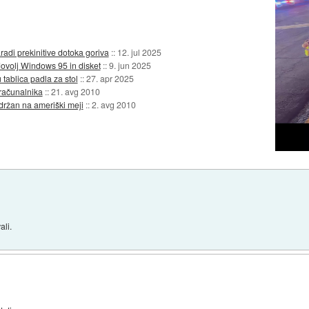
adi prekinitive dotoka goriva
::
12. jul 2025
ovolj Windows 95 in disket
::
9. jun 2025
 tablica padla za stol
::
27. apr 2025
 računalnika
::
21. avg 2010
držan na ameriški meji
::
2. avg 2010
ali.