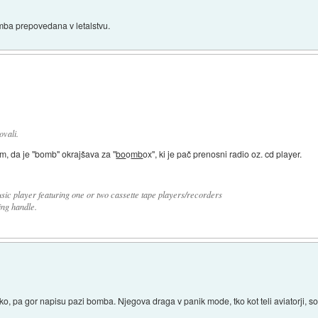
mba prepovedana v letalstvu.
ovali.
im, da je "bomb" okrajšava za "
bo
o
mb
ox", ki je pač prenosni radio oz. cd player.
sic player featuring one or two cassette tape players/recorders
ng handle.
o, pa gor napisu pazi bomba. Njegova draga v panik mode, tko kot teli aviatorji, 