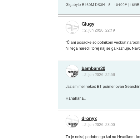
Gigabyte B460M DS3H | I5 - 10400F | 16GB
Glugy
::
2. jun 2026, 22:19
"Člani posadke so potnikom večkrat naročili,
Ni tega naredil torej naj se ga kaznuje. Nav
bambam20
::
2. jun 2026, 22:56
Jaz sm mel nekoč BT poimenovan Searching
Hahahaha..
dronyx
::
2. jun 2026, 23:00
To je nekaj podobnega kot na Hrvaškem, ko j