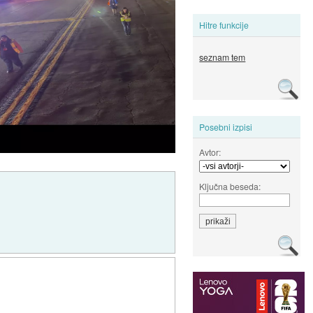
Hitre funkcije
seznam tem
Posebni izpisi
Avtor:
Ključna beseda: