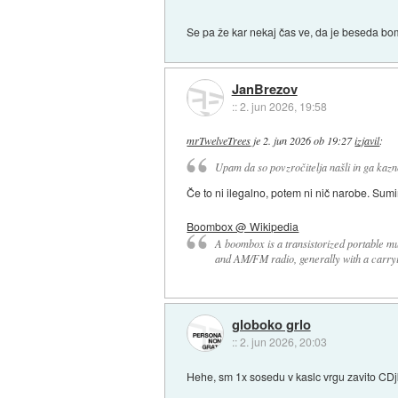
Se pa že kar nekaj čas ve, da je beseda bo
JanBrezov
::
2. jun 2026, 19:58
mrTwelveTrees
je
2. jun 2026 ob 19:27
izjavil
:
Upam da so povzročitelja našli in ga kazn
Če to ni ilegalno, potem ni nič narobe. Sum
Boombox @ Wikipedia
A boombox is a transistorized portable mu
and AM/FM radio, generally with a carryi
globoko grlo
::
2. jun 2026, 20:03
Hehe, sm 1x sosedu v kaslc vrgu zavito CDjk