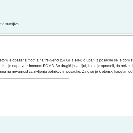
ime sumljivo.
etom je opažena motnja na frekvenci 2.4 GHz. Neki glupan iz posadke se je domislil
Odkril je napravo z imenom BOMB. Še drugič je zasijal, ko se je spomnil, da nekje dru
na nevarnost za življenja potnikov in posadke. Zato se je kretenski kapetan odločil