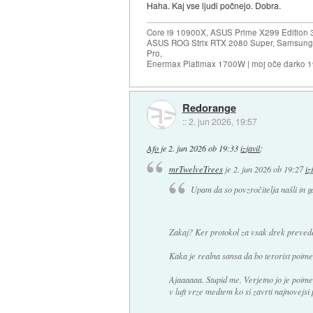
Haha. Kaj vse ljudi počnejo. Dobra.
Core i9 10900X, ASUS Prime X299 Edition 
ASUS ROG Strix RTX 2080 Super, Samsung
Pro,
Enermax Platimax 1700W | moj oče darko 
Redorange
::
2. jun 2026, 19:57
Afo
je
2. jun 2026 ob 19:33
izjavil
:
mrTwelveTrees
je
2. jun 2026 ob 19:27
iz
Upam da so povzročitelja našli in g
Zakaj? Ker protokol za vsak drek preved
Kaka je realna sansa da bo terorist po
Ajaaaaaa. Stupid me. Verjetno jo je poim
v luft vrze medtem ko si zavrti najnovejsi