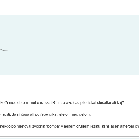
ovali.
ke?) med delom imel čas iskat BT naprave? Je pilot iskal slušalke ali kaj?
osti, da ni časa ali potrebe drkat telefon med delom.
pa nekdo poimenoval zvočnik "bomba" v nekem drugem jeziku, ki ni jasen amerom cm