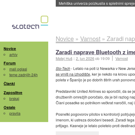
Evropska vesoljska agencija razvija svojo rak
Novice
»
Varnost
»
Zaradi nap
Novice
Zaradi naprave Bluetooth z im
arhiv
Matej Huš
::
2. jun 2026
ob 19:09
Varnost
Forum
Slo-Tech
- Letalo na poti iz Newarka v New Jerse
mali oglasi
se vrniti na izhodišče
, ker je nekdo na krovu u
teme zadnjih 24h
poleta v Španijo je po dobrih štirih urah ponovn
Članki
Predstavniki United Airlines so sporočili, da se j
Zaposlitve
družbenih omrežjih poročalo, da je bil razlog na
brskaj
Člani posadke so potnikom večkrat naročili, naj i
Ostalo
pravila
Posnetki pogovorov pilotov s kontrolorji potrjuje
imenom, ki ustreza določeni besedi. Zaradi tega s
prtljago. Kasneje je letalo poletelo proti destinac