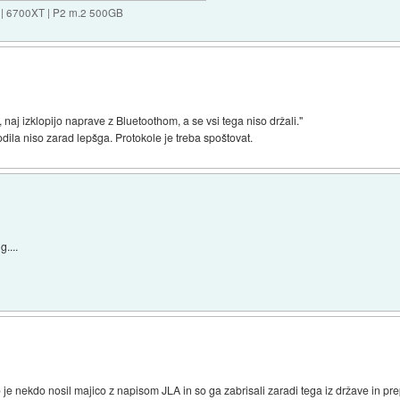
 | 6700XT | P2 m.2 500GB
 naj izklopijo naprave z Bluetoothom, a se vsi tega niso držali."
odila niso zarad lepšga. Protokole je treba spoštovat.
....
e nekdo nosil majico z napisom JLA in so ga zabrisali zaradi tega iz države in pr