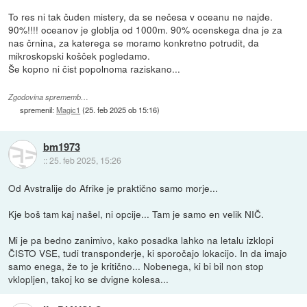
To res ni tak čuden mistery, da se nečesa v oceanu ne najde.
90%!!!! oceanov je globlja od 1000m. 90% ocenskega dna je za
nas črnina, za katerega se moramo konkretno potrudit, da
mikroskopski košček pogledamo.
Še kopno ni čist popolnoma raziskano...
Zgodovina sprememb…
spremenil:
Magic1
(
25. feb 2025 ob 15:16
)
bm1973
::
25. feb 2025, 15:26
Od Avstralije do Afrike je praktično samo morje...
Kje boš tam kaj našel, ni opcije... Tam je samo en velik NIČ.
Mi je pa bedno zanimivo, kako posadka lahko na letalu izklopi
ČISTO VSE, tudi transponderje, ki sporočajo lokacijo. In da imajo
samo enega, že to je kritično... Nobenega, ki bi bil non stop
vklopljen, takoj ko se dvigne kolesa...