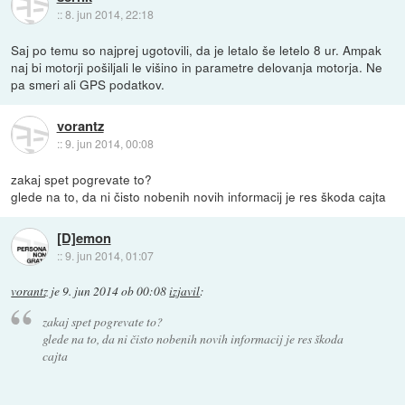
::
8. jun 2014, 22:18
Saj po temu so najprej ugotovili, da je letalo še letelo 8 ur. Ampak
naj bi motorji pošiljali le višino in parametre delovanja motorja. Ne
pa smeri ali GPS podatkov.
vorantz
::
9. jun 2014, 00:08
zakaj spet pogrevate to?
glede na to, da ni čisto nobenih novih informacij je res škoda cajta
[D]emon
::
9. jun 2014, 01:07
vorantz
je
9. jun 2014 ob 00:08
izjavil
:
zakaj spet pogrevate to?
glede na to, da ni čisto nobenih novih informacij je res škoda
cajta