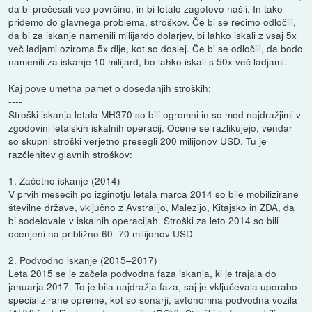
da bi prečesali vso površino, in bi letalo zagotovo našli. In tako
pridemo do glavnega problema, stroškov. Če bi se recimo odločili,
da bi za iskanje namenili milijardo dolarjev, bi lahko iskali z vsaj 5x
več ladjami oziroma 5x dlje, kot so doslej. Če bi se odločili, da bodo
namenili za iskanje 10 milijard, bo lahko iskali s 50x več ladjami.
Kaj pove umetna pamet o dosedanjih stroških:
----
Stroški iskanja letala MH370 so bili ogromni in so med najdražjimi v
zgodovini letalskih iskalnih operacij. Ocene se razlikujejo, vendar
so skupni stroški verjetno presegli 200 milijonov USD. Tu je
razčlenitev glavnih stroškov:
1. Začetno iskanje (2014)
V prvih mesecih po izginotju letala marca 2014 so bile mobilizirane
številne države, vključno z Avstralijo, Malezijo, Kitajsko in ZDA, da
bi sodelovale v iskalnih operacijah. Stroški za leto 2014 so bili
ocenjeni na približno 60–70 milijonov USD.
2. Podvodno iskanje (2015–2017)
Leta 2015 se je začela podvodna faza iskanja, ki je trajala do
januarja 2017. To je bila najdražja faza, saj je vključevala uporabo
specializirane opreme, kot so sonarji, avtonomna podvodna vozila