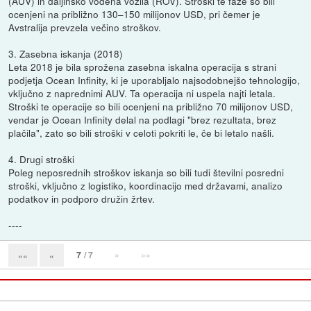
(AUV) in daljinsko vodena vozila (ROV). Stroški te faze so bili
ocenjeni na približno 130–150 milijonov USD, pri čemer je
Avstralija prevzela večino stroškov.
3. Zasebna iskanja (2018)
Leta 2018 je bila sprožena zasebna iskalna operacija s strani
podjetja Ocean Infinity, ki je uporabljalo najsodobnejšo tehnologijo,
vključno z naprednimi AUV. Ta operacija ni uspela najti letala.
Stroški te operacije so bili ocenjeni na približno 70 milijonov USD,
vendar je Ocean Infinity delal na podlagi "brez rezultata, brez
plačila", zato so bili stroški v celoti pokriti le, če bi letalo našli.
4. Drugi stroški
Poleg neposrednih stroškov iskanja so bili tudi številni posredni
stroški, vključno z logistiko, koordinacijo med državami, analizo
podatkov in podporo družin žrtev.
----
7
/ 7
»
»»
««
«