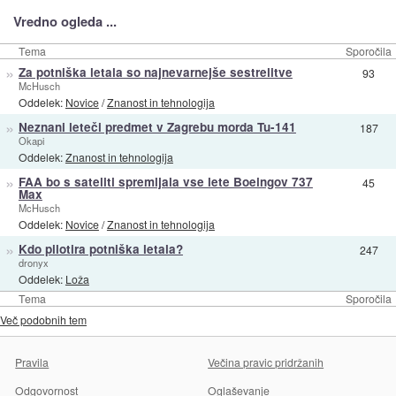
Vredno ogleda ...
Tema
Sporočila
»
Za potniška letala so najnevarnejše sestrelitve
93
McHusch
Oddelek:
Novice
/
Znanost in tehnologija
»
Neznani leteči predmet v Zagrebu morda Tu-141
187
Okapi
Oddelek:
Znanost in tehnologija
»
FAA bo s sateliti spremljala vse lete Boeingov 737
45
Max
McHusch
Oddelek:
Novice
/
Znanost in tehnologija
»
Kdo pilotira potniška letala?
247
dronyx
Oddelek:
Loža
Tema
Sporočila
Več podobnih tem
Pravila
Večina pravic pridržanih
Odgovornost
Oglaševanje