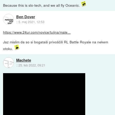
Because this is slo-tech, and we all fly Oceanic.
Ben Dover
::
5. maj 2021, 12:53
https://www.24ur.com/novice/tujina/male...
Jaz mislim da so si bogataši privoščili RL Battle Royale na nekem
otoku.
Machete
::
25. feb 2022, 09:21