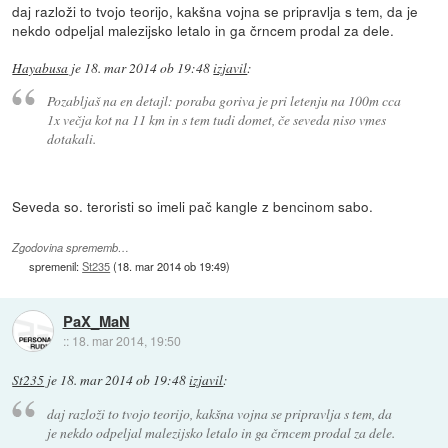
daj razloži to tvojo teorijo, kakšna vojna se pripravlja s tem, da je
nekdo odpeljal malezijsko letalo in ga črncem prodal za dele.
Hayabusa
je
18. mar 2014 ob 19:48
izjavil
:
Pozabljaš na en detajl: poraba goriva je pri letenju na 100m cca
1x večja kot na 11 km in s tem tudi domet, če seveda niso vmes
dotakali.
Seveda so. teroristi so imeli pač kangle z bencinom sabo.
Zgodovina sprememb…
spremenil:
St235
(
18. mar 2014 ob 19:49
)
PaX_MaN
::
18. mar 2014, 19:50
St235
je
18. mar 2014 ob 19:48
izjavil
:
daj razloži to tvojo teorijo, kakšna vojna se pripravlja s tem, da
je nekdo odpeljal malezijsko letalo in ga črncem prodal za dele.