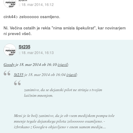
::
18. mar 2014, 16:12
cink44> zeloooooo osamljeno.
Ni. Večina ostalih je rekla "nima smisla špekulirat", kar novinarjem
ni preveč všeč.
St235
::
18. mar 2014, 16:13
Goody
je
18. mar 2014 ob 16:10
izjavil
:
St235
je
18. mar 2014 ob 16:04
izjavil
:
zanimivo, da se dejanski pilot ne strinja s tvojim
laičnim mnenjem.
Meni je še bolj zanimivo, da je ob vsem medijskem pompu tole
mnenje tegale dejanskega pilota zeloooooo osamljeno. -
izbrskano z Google+ objavljeno v enem samem mediju....