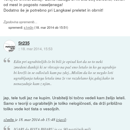
od mest in pogosto naseljenega!
Dodatno še je potrebno pri Langkawi preletet in obrnit!
Zgodovina sprememb…
spremenil:
s1m0n
(
18. mar 2014 ob 15:51
)
St235
::
18. mar 2014, 15:53
Edin pri ugrabiteljih če bi bili je opisal kot da so to neki
zmedeni đankiji ki se vkrcajo na pač eno letalo in ko ga ugrabijo
bi krožli in se odločali kam pa zdej...Mislim da ko se negdo loti
ugrabljanja takega letala ima že vse razdelano kje,gdaj,kako in
nenazadnje kam z njim..
jap, tele tudi jaz ne kupim. Urabitelji bi točno vedeli kam želijo leteli.
Samo v teoriji o ugrabiteljih je toliko nelogičnosti, da drži približno
toliko vode kot tista o vesoljcih.
s1m0n
je
18. mar 2014 ob 15:48
izjavil
:
IGARI do KOTA BHARU je ca. 90 navtičnih milj,