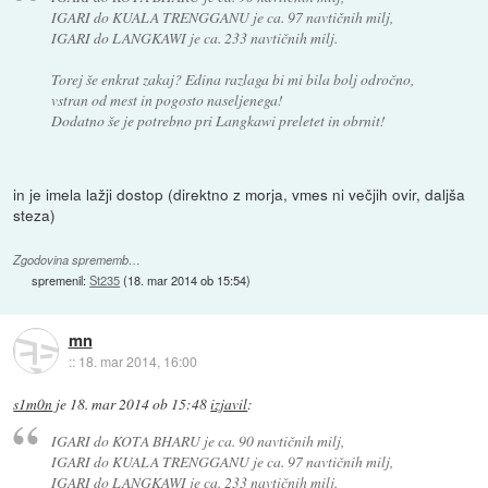
IGARI do KUALA TRENGGANU je ca. 97 navtičnih milj,
IGARI do LANGKAWI je ca. 233 navtičnih milj.
Torej še enkrat zakaj? Edina razlaga bi mi bila bolj odročno,
vstran od mest in pogosto naseljenega!
Dodatno še je potrebno pri Langkawi preletet in obrnit!
in je imela lažji dostop (direktno z morja, vmes ni večjih ovir, daljša
steza)
Zgodovina sprememb…
spremenil:
St235
(
18. mar 2014 ob 15:54
)
mn
::
18. mar 2014, 16:00
s1m0n
je
18. mar 2014 ob 15:48
izjavil
:
IGARI do KOTA BHARU je ca. 90 navtičnih milj,
IGARI do KUALA TRENGGANU je ca. 97 navtičnih milj,
IGARI do LANGKAWI je ca. 233 navtičnih milj.