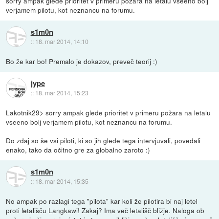
sorry ampak glede prioritet v primeru požara na letalu vseeno bolj
verjamem pilotu, kot neznancu na forumu.
s1m0n
::
18. mar 2014, 14:10
Bo že kar bo! Premalo je dokazov, preveč teorij :)
jype
::
18. mar 2014, 15:23
Lakotnik29> sorry ampak glede prioritet v primeru požara na letalu
vseeno bolj verjamem pilotu, kot neznancu na forumu.
Do zdaj so še vsi piloti, ki so jih glede tega intervjuvali, povedali
enako, tako da očitno gre za globalno zaroto :)
s1m0n
::
18. mar 2014, 15:35
No ampak po razlagi tega "pilota" kar koli že pilotira bi naj letel
proti letališču Langkawi! Zakaj? Ima več letališč bližje. Naloga ob