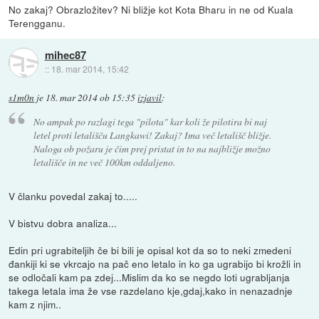
No zakaj? Obrazložitev? Ni bližje kot Kota Bharu in ne od Kuala
Terengganu.
mihec87
::
18. mar 2014, 15:42
s1m0n
je
18. mar 2014 ob 15:35
izjavil
:
No ampak po razlagi tega "pilota" kar koli že pilotira bi naj
letel proti letališču Langkawi! Zakaj? Ima več letališč bližje.
Naloga ob požaru je čim prej pristat in to na najbližje možno
letališče in ne več 100km oddaljeno.
V članku povedal zakaj to.....
V bistvu dobra analiza...
Edin pri ugrabiteljih če bi bili je opisal kot da so to neki zmedeni
đankiji ki se vkrcajo na pač eno letalo in ko ga ugrabijo bi krožli in
se odločali kam pa zdej...Mislim da ko se negdo loti ugrabljanja
takega letala ima že vse razdelano kje,gdaj,kako in nenazadnje
kam z njim..