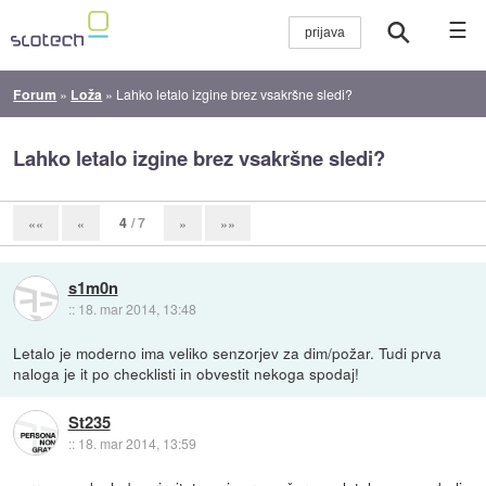
☰
Forum
»
Loža
»
Lahko letalo izgine brez vsakršne sledi?
Lahko letalo izgine brez vsakršne sledi?
4
/ 7
««
«
»
»»
s1m0n
::
18. mar 2014, 13:48
Letalo je moderno ima veliko senzorjev za dim/požar. Tudi prva
naloga je it po checklisti in obvestit nekoga spodaj!
St235
::
18. mar 2014, 13:59