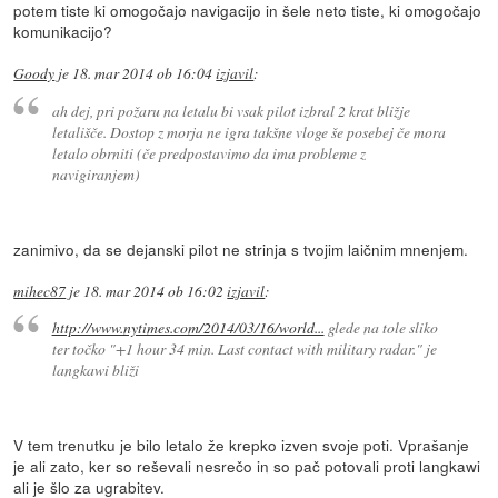
potem tiste ki omogočajo navigacijo in šele neto tiste, ki omogočajo
komunikacijo?
Goody
je
18. mar 2014 ob 16:04
izjavil
:
ah dej, pri požaru na letalu bi vsak pilot izbral 2 krat bližje
letališče. Dostop z morja ne igra takšne vloge še posebej če mora
letalo obrniti (če predpostavimo da ima probleme z
navigiranjem)
zanimivo, da se dejanski pilot ne strinja s tvojim laičnim mnenjem.
mihec87
je
18. mar 2014 ob 16:02
izjavil
:
http://www.nytimes.com/2014/03/16/world...
glede na tole sliko
ter točko "+1 hour 34 min. Last contact with military radar." je
langkawi bliži
V tem trenutku je bilo letalo že krepko izven svoje poti. Vprašanje
je ali zato, ker so reševali nesrečo in so pač potovali proti langkawi
ali je šlo za ugrabitev.