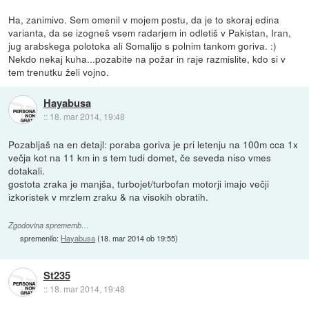
Ha, zanimivo. Sem omenil v mojem postu, da je to skoraj edina
varianta, da se izogneš vsem radarjem in odletiš v Pakistan, Iran,
jug arabskega polotoka ali Somalijo s polnim tankom goriva. :)
Nekdo nekaj kuha...pozabite na požar in raje razmislite, kdo si v
tem trenutku želi vojno.
Hayabusa
::
18. mar 2014, 19:48
Pozabljaš na en detajl: poraba goriva je pri letenju na 100m cca 1x
večja kot na 11 km in s tem tudi domet, če seveda niso vmes
dotakali.
gostota zraka je manjša, turbojet/turbofan motorji imajo večji
izkoristek v mrzlem zraku & na visokih obratih.
Zgodovina sprememb…
spremenilo:
Hayabusa
(
18. mar 2014 ob 19:55
)
St235
::
18. mar 2014, 19:48