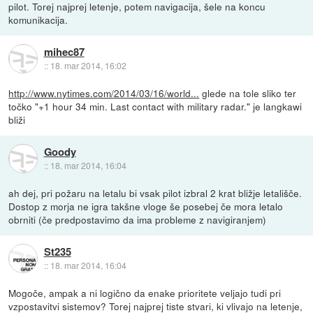
pilot. Torej najprej letenje, potem navigacija, šele na koncu
komunikacija.
mihec87
::
18. mar 2014, 16:02
http://www.nytimes.com/2014/03/16/world...
glede na tole sliko ter
točko "+1 hour 34 min. Last contact with military radar." je langkawi
bliži
Goody
::
18. mar 2014, 16:04
ah dej, pri požaru na letalu bi vsak pilot izbral 2 krat bližje letališče.
Dostop z morja ne igra takšne vloge še posebej če mora letalo
obrniti (če predpostavimo da ima probleme z navigiranjem)
St235
::
18. mar 2014, 16:04
Mogoče, ampak a ni logično da enake prioritete veljajo tudi pri
vzpostavitvi sistemov? Torej najprej tiste stvari, ki vlivajo na letenje,