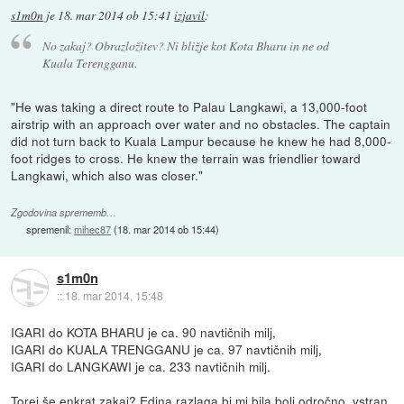
s1m0n
je
18. mar 2014 ob 15:41
izjavil
:
No zakaj? Obrazložitev? Ni bližje kot Kota Bharu in ne od
Kuala Terengganu.
"He was taking a direct route to Palau Langkawi, a 13,000-foot
airstrip with an approach over water and no obstacles. The captain
did not turn back to Kuala Lampur because he knew he had 8,000-
foot ridges to cross. He knew the terrain was friendlier toward
Langkawi, which also was closer."
Zgodovina sprememb…
spremenil:
mihec87
(
18. mar 2014 ob 15:44
)
s1m0n
::
18. mar 2014, 15:48
IGARI do KOTA BHARU je ca. 90 navtičnih milj,
IGARI do KUALA TRENGGANU je ca. 97 navtičnih milj,
IGARI do LANGKAWI je ca. 233 navtičnih milj.
Torej še enkrat zakaj? Edina razlaga bi mi bila bolj odročno, vstran