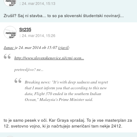
::
24. mar 2014, 15:13
Zrušil? Saj ni stavba... to so pa slovenski študentski novinarji...
St235
::
24. mar 2014, 15:26
Janac
je
24. mar 2014 ob 15:07
izjavil
:
http://www.slovenskenovice.si/crni-scen...
pretresljivo? ne...
Breaking news: "It's with deep sadness and regret
that I must inform you that according to this new
data, Flight 370 ended in the southern Indian
Ocean," Malaysia's Prime Minister said.
to je samo pesek v oči. Kar Graya vprašaj. To je vse masterplan za
12. svetovno vojno, ki jo načrtujejo američani tam nekje 2412.