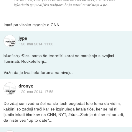
izkoristiti za medijsko podporo boja mroti teroristom a ne...
Imaš pa visoko mnenje o CNN.
jype
::
20. mar 2014, 11:00
bluefish> Đizs, samo še teoretiki zarot se manjkajo s svojimi
Iluminati, Rockefellerji,...
Važn da je kvaliteta foruma na nivoju.
dronyx
::
20. mar 2014, 17:58
Do zdaj sem vedno šel na slo-tech pogledat tole temo da vidim,
kakšni so zadnji trači kar se izginulega letala tiče, ker se mi ni
ljubilo iskati člankov na CNN, NYT, 24ur...Zadnje dni se mi pa zdi,
da niste več "up to date"...