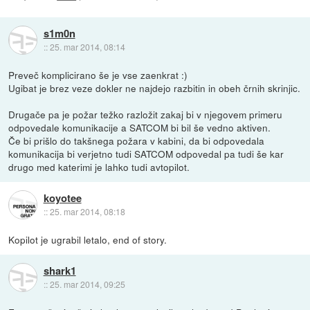
s1m0n
::
25. mar 2014, 08:14
Preveč komplicirano še je vse zaenkrat :)
Ugibat je brez veze dokler ne najdejo razbitin in obeh črnih skrinjic.
Drugače pa je požar težko razložit zakaj bi v njegovem primeru
odpovedale komunikacije a SATCOM bi bil še vedno aktiven.
Če bi prišlo do takšnega požara v kabini, da bi odpovedala
komunikacija bi verjetno tudi SATCOM odpovedal pa tudi še kar
drugo med katerimi je lahko tudi avtopilot.
koyotee
::
25. mar 2014, 08:18
Kopilot je ugrabil letalo, end of story.
shark1
::
25. mar 2014, 09:25