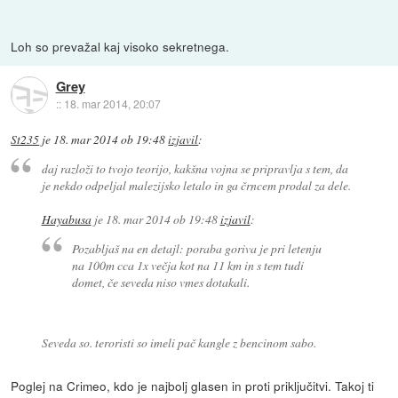
Loh so prevažal kaj visoko sekretnega.
Grey
::
18. mar 2014, 20:07
St235
je
18. mar 2014 ob 19:48
izjavil
:
daj razloži to tvojo teorijo, kakšna vojna se pripravlja s tem, da
je nekdo odpeljal malezijsko letalo in ga črncem prodal za dele.
Hayabusa
je
18. mar 2014 ob 19:48
izjavil
:
Pozabljaš na en detajl: poraba goriva je pri letenju
na 100m cca 1x večja kot na 11 km in s tem tudi
domet, če seveda niso vmes dotakali.
Seveda so. teroristi so imeli pač kangle z bencinom sabo.
Poglej na Crimeo, kdo je najbolj glasen in proti priključitvi. Takoj ti