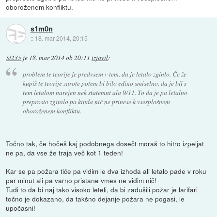
oboroženem konfliktu.
s1m0n
::
18. mar 2014, 20:15
St235
je
18. mar 2014 ob 20:11
izjavil
:
problem te teorije je predvsem v tem, da je letalo zginlo. Če že
kupiš te teorije zarote potem bi bilo edino smiselno, da je bil s
tem letalom narejen nek statemnt ala 9/11. To da je pa letalno
preprosto zginilo pa kinda nič ne prinese k vsesplošnem
oboroženem konfliktu.
Točno tak, če hočeš kaj podobnega dosečt moraš to hitro izpeljat
ne pa, da vse že traja več kot 1 teden!
Kar se pa požara tiče pa vidim le dva izhoda ali letalo pade v roku
par minut ali pa varno pristane vmes ne vidim nič!
Tudi to da bi naj tako visoko leteli, da bi zadušili požar je larifari
točno je dokazano, da takšno dejanje požara ne pogasi, le
upočasni!