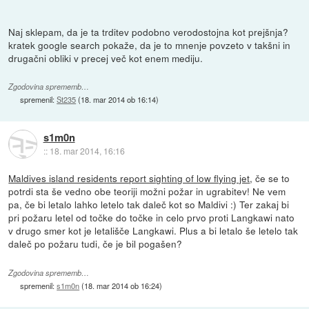
Naj sklepam, da je ta trditev podobno verodostojna kot prejšnja?
kratek google search pokaže, da je to mnenje povzeto v takšni in
drugačni obliki v precej več kot enem mediju.
Zgodovina sprememb…
spremenil:
St235
(
18. mar 2014 ob 16:14
)
s1m0n
::
18. mar 2014, 16:16
Maldives island residents report sighting of low flying jet
, če se to
potrdi sta še vedno obe teoriji možni požar in ugrabitev! Ne vem
pa, če bi letalo lahko letelo tak daleč kot so Maldivi :) Ter zakaj bi
pri požaru letel od točke do točke in celo prvo proti Langkawi nato
v drugo smer kot je letališče Langkawi. Plus a bi letalo še letelo tak
daleč po požaru tudi, če je bil pogašen?
Zgodovina sprememb…
spremenil:
s1m0n
(
18. mar 2014 ob 16:24
)