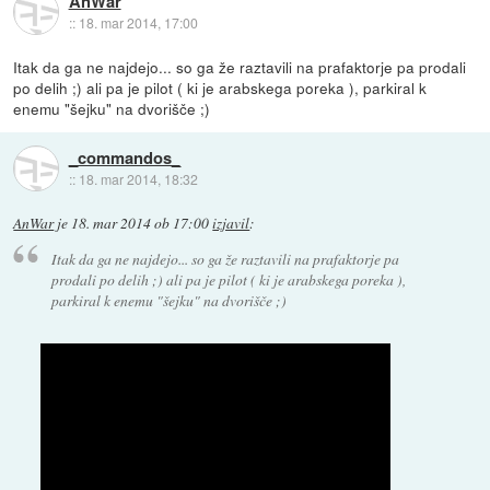
AnWar
::
18. mar 2014, 17:00
Itak da ga ne najdejo... so ga že raztavili na prafaktorje pa prodali
po delih ;) ali pa je pilot ( ki je arabskega poreka ), parkiral k
enemu "šejku" na dvorišče ;)
_commandos_
::
18. mar 2014, 18:32
AnWar
je
18. mar 2014 ob 17:00
izjavil
:
Itak da ga ne najdejo... so ga že raztavili na prafaktorje pa
prodali po delih ;) ali pa je pilot ( ki je arabskega poreka ),
parkiral k enemu "šejku" na dvorišče ;)