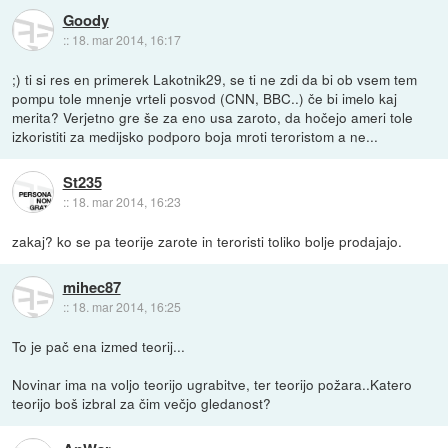
Goody
::
18. mar 2014, 16:17
;) ti si res en primerek Lakotnik29, se ti ne zdi da bi ob vsem tem
pompu tole mnenje vrteli posvod (CNN, BBC..) če bi imelo kaj
merita? Verjetno gre še za eno usa zaroto, da hočejo ameri tole
izkoristiti za medijsko podporo boja mroti teroristom a ne...
St235
::
18. mar 2014, 16:23
zakaj? ko se pa teorije zarote in teroristi toliko bolje prodajajo.
mihec87
::
18. mar 2014, 16:25
To je pač ena izmed teorij...
Novinar ima na voljo teorijo ugrabitve, ter teorijo požara..Katero
teorijo boš izbral za čim večjo gledanost?