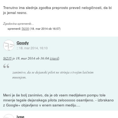
Trenutno ima slednja zgodba preprosto preveč nelogičnosti, da bi
jo jemal resno.
Zgodovina sprememb…
spremenil:
St235
(
18. mar 2014 ob 16:07
)
Goody
::
18. mar 2014, 16:10
St235
je
18. mar 2014 ob 16:04
izjavil
:
zanimivo, da se dejanski pilot ne strinja s tvojim laičnim
mnenjem.
Meni je še bolj zanimivo, da je ob vsem medijskem pompu tole
mnenje tegale dejanskega pilota zeloooooo osamljeno. - izbrskano
z Google+ objavljeno v enem samem mediju....
jype