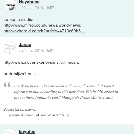
Hayabusa
::
20. mar 2014, 19:57
Lahko tu slediš:
http://www.mirror.co.uk/news/world-news...
http://avherald.com/h?article=4710c69b&...
Janac
::
24. mar 2014, 15:07
http://www.slovenskenovice.si/crni-scen...
pretresljivo? ne...
Breaking news: "It's with deep sadness and regret that I must
inform you that according to this new data, Flight 370 ended in
the southern Indian Ocean," Malaysia's Prime Minister said.
Zgodovina sprememb…
spremenil:
Janac
(
24. mar 2014 ob 15:07
)
koyotee