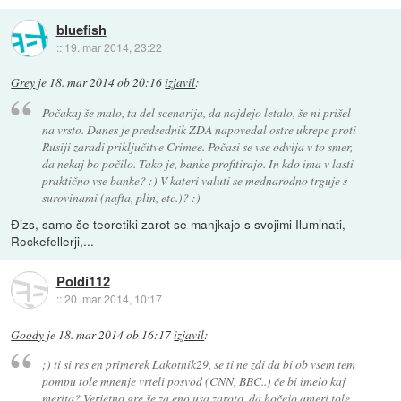
bluefish
::
19. mar 2014, 23:22
Grey
je
18. mar 2014 ob 20:16
izjavil
:
Počakaj še malo, ta del scenarija, da najdejo letalo, še ni prišel
na vrsto. Danes je predsednik ZDA napovedal ostre ukrepe proti
Rusiji zaradi priključitve Crimee. Počasi se vse odvija v to smer,
da nekaj bo počilo. Tako je, banke profitirajo. In kdo ima v lasti
praktično vse banke? :) V kateri valuti se mednarodno trguje s
surovinami (nafta, plin, etc.)? :)
Đizs, samo še teoretiki zarot se manjkajo s svojimi Iluminati,
Rockefellerji,...
Poldi112
::
20. mar 2014, 10:17
Goody
je
18. mar 2014 ob 16:17
izjavil
:
;) ti si res en primerek Lakotnik29, se ti ne zdi da bi ob vsem tem
pompu tole mnenje vrteli posvod (CNN, BBC..) če bi imelo kaj
merita? Verjetno gre še za eno usa zaroto, da hočejo ameri tole