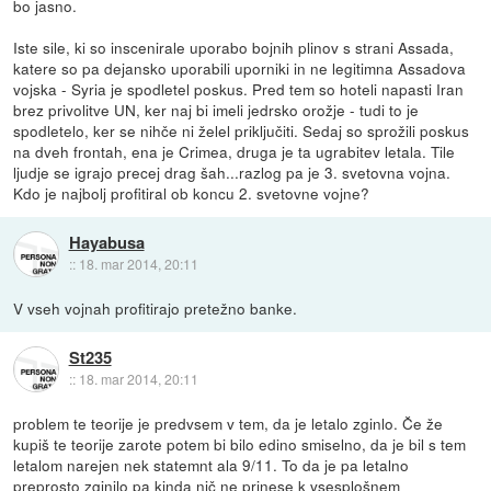
bo jasno.
Iste sile, ki so inscenirale uporabo bojnih plinov s strani Assada,
katere so pa dejansko uporabili uporniki in ne legitimna Assadova
vojska - Syria je spodletel poskus. Pred tem so hoteli napasti Iran
brez privolitve UN, ker naj bi imeli jedrsko orožje - tudi to je
spodletelo, ker se nihče ni želel priključiti. Sedaj so sprožili poskus
na dveh frontah, ena je Crimea, druga je ta ugrabitev letala. Tile
ljudje se igrajo precej drag šah...razlog pa je 3. svetovna vojna.
Kdo je najbolj profitiral ob koncu 2. svetovne vojne?
Hayabusa
::
18. mar 2014, 20:11
V vseh vojnah profitirajo pretežno banke.
St235
::
18. mar 2014, 20:11
problem te teorije je predvsem v tem, da je letalo zginlo. Če že
kupiš te teorije zarote potem bi bilo edino smiselno, da je bil s tem
letalom narejen nek statemnt ala 9/11. To da je pa letalno
preprosto zginilo pa kinda nič ne prinese k vsesplošnem