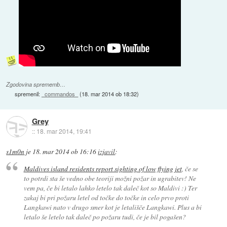
Zgodovina sprememb…
spremenil:
_commandos_
(
18. mar 2014 ob 18:32
)
Grey
::
18. mar 2014, 19:41
s1m0n
je
18. mar 2014 ob 16:16
izjavil
:
Maldives island residents report sighting of low flying jet
, če se
to potrdi sta še vedno obe teoriji možni požar in ugrabitev! Ne
vem pa, če bi letalo lahko letelo tak daleč kot so Maldivi :) Ter
zakaj bi pri požaru letel od točke do točke in celo prvo proti
Langkawi nato v drugo smer kot je letališče Langkawi. Plus a bi
letalo še letelo tak daleč po požaru tudi, če je bil pogašen?