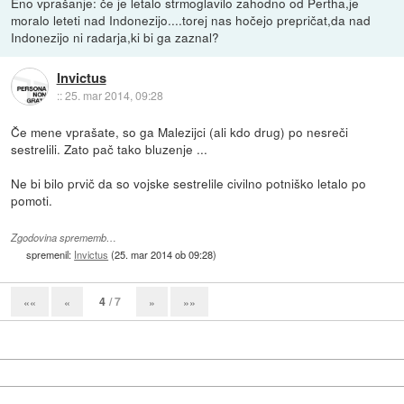
Eno vprašanje: če je letalo strmoglavilo zahodno od Pertha,je
moralo leteti nad Indonezijo....torej nas hočejo prepričat,da nad
Indonezijo ni radarja,ki bi ga zaznal?
Invictus
::
25. mar 2014, 09:28
Če mene vprašate, so ga Malezijci (ali kdo drug) po nesreči
sestrelili. Zato pač tako bluzenje ...
Ne bi bilo prvič da so vojske sestrelile civilno potniško letalo po
pomoti.
Zgodovina sprememb…
spremenil:
Invictus
(
25. mar 2014 ob 09:28
)
4
/ 7
««
«
»
»»