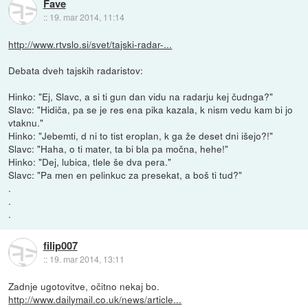
Fave
::
19. mar 2014, 11:14
http://www.rtvslo.si/svet/tajski-radar-...
Debata dveh tajskih radaristov:
Hinko: "Ej, Slavc, a si ti gun dan vidu na radarju kej čudnga?"
Slavc: "Hidiča, pa se je res ena pika kazala, k nism vedu kam bi jo
vtaknu."
Hinko: "Jebemti, d ni to tist eroplan, k ga že deset dni išejo?!"
Slavc: "Haha, o ti mater, ta bi bla pa močna, hehe!"
Hinko: "Dej, lubica, tlele še dva pera."
Slavc: "Pa men en pelinkuc za presekat, a boš ti tud?"
.
.
.
filip007
::
19. mar 2014, 13:11
Zadnje ugotovitve, očitno nekaj bo.
http://www.dailymail.co.uk/news/article...