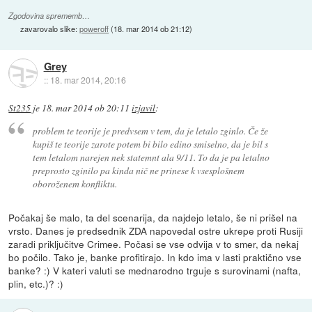
Zgodovina sprememb…
zavarovalo slike:
poweroff
(
18. mar 2014 ob 21:12
)
Grey
::
18. mar 2014, 20:16
St235
je
18. mar 2014 ob 20:11
izjavil
:
problem te teorije je predvsem v tem, da je letalo zginlo. Če že
kupiš te teorije zarote potem bi bilo edino smiselno, da je bil s
tem letalom narejen nek statemnt ala 9/11. To da je pa letalno
preprosto zginilo pa kinda nič ne prinese k vsesplošnem
oboroženem konfliktu.
Počakaj še malo, ta del scenarija, da najdejo letalo, še ni prišel na
vrsto. Danes je predsednik ZDA napovedal ostre ukrepe proti Rusiji
zaradi priključitve Crimee. Počasi se vse odvija v to smer, da nekaj
bo počilo. Tako je, banke profitirajo. In kdo ima v lasti praktično vse
banke? :) V kateri valuti se mednarodno trguje s surovinami (nafta,
plin, etc.)? :)