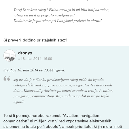
Torej še enkrat zakaj? Edina razlaga bi mi bila bolj odročno,
vstran od mest in pogosto naseljenega!
Dodatno še je potrebno pri Langkawi preletet in obrnit!
Si preveril dolžino pristajalnih stez?
dronyx
::
18. mar 2014, 16:00
St235
je
18. mar 2014 ob 13:44
izjavil
:
saj ne, da je v članku predstavljeno zakaj pride do izpada
celotne elektronike in procesa ponovne vzpostavitve določenih
delov. Kakor tudi prioritete po kateri se zadeva izvaja. Aviation,
navigation, comunication. Kam sodi avtopilot ni ravno težko
uganit.
To si ti po moje narobe razumel. "Aviation, navigation,
comunication" ni mišljen vrstni red vzpostavitve elektronskih
sistemov na letalu po "rebootu", ampak prioritete, ki jih mora imeti