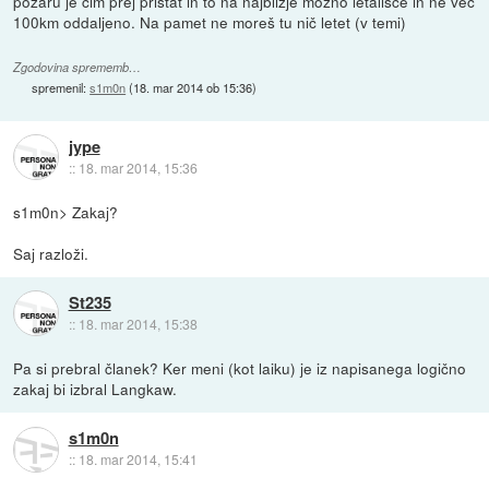
požaru je čim prej pristat in to na najbližje možno letališče in ne več
100km oddaljeno. Na pamet ne moreš tu nič letet (v temi)
Zgodovina sprememb…
spremenil:
s1m0n
(
18. mar 2014 ob 15:36
)
jype
::
18. mar 2014, 15:36
s1m0n> Zakaj?
Saj razloži.
St235
::
18. mar 2014, 15:38
Pa si prebral članek? Ker meni (kot laiku) je iz napisanega logično
zakaj bi izbral Langkaw.
s1m0n
::
18. mar 2014, 15:41