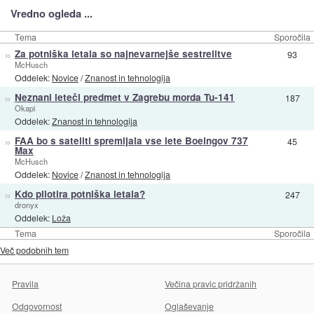
Vredno ogleda ...
Tema
Sporočila
»
Za potniška letala so najnevarnejše sestrelitve
93
McHusch
Oddelek:
Novice
/
Znanost in tehnologija
»
Neznani leteči predmet v Zagrebu morda Tu-141
187
Okapi
Oddelek:
Znanost in tehnologija
»
FAA bo s sateliti spremljala vse lete Boeingov 737
45
Max
McHusch
Oddelek:
Novice
/
Znanost in tehnologija
»
Kdo pilotira potniška letala?
247
dronyx
Oddelek:
Loža
Tema
Sporočila
Več podobnih tem
Pravila
Večina pravic pridržanih
Odgovornost
Oglaševanje