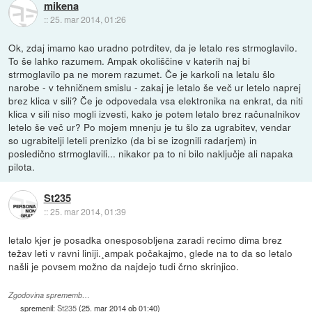
mikena
::
25. mar 2014, 01:26
Ok, zdaj imamo kao uradno potrditev, da je letalo res strmoglavilo.
To še lahko razumem. Ampak okoliščine v katerih naj bi
strmoglavilo pa ne morem razumet. Če je karkoli na letalu šlo
narobe - v tehničnem smislu - zakaj je letalo še več ur letelo naprej
brez klica v sili? Če je odpovedala vsa elektronika na enkrat, da niti
klica v sili niso mogli izvesti, kako je potem letalo brez računalnikov
letelo še več ur? Po mojem mnenju je tu šlo za ugrabitev, vendar
so ugrabitelji leteli prenizko (da bi se izognili radarjem) in
posledično strmoglavili... nikakor pa to ni bilo naključje ali napaka
pilota.
St235
::
25. mar 2014, 01:39
letalo kjer je posadka onesposobljena zaradi recimo dima brez
težav leti v ravni liniji.¸ampak počakajmo, glede na to da so letalo
našli je povsem možno da najdejo tudi črno skrinjico.
Zgodovina sprememb…
spremenil:
St235
(
25. mar 2014 ob 01:40
)