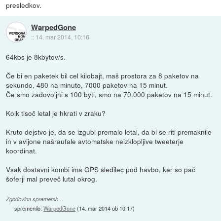
presledkov.
WarpedGone
::
14. mar 2014, 10:16
64kbs je 8kbytov/s.
Če bi en paketek bil cel kilobajt, maš prostora za 8 paketov na
sekundo, 480 na minuto, 7000 paketov na 15 minut.
Če smo zadovoljni s 100 byti, smo na 70.000 paketov na 15 minut.
Kolk tisoč letal je hkrati v zraku?
Kruto dejstvo je, da se izgubi premalo letal, da bi se riti premaknile
in v avijone našraufale avtomatske neizklopljive tweeterje
koordinat.
Vsak dostavni kombi ima GPS sledilec pod havbo, ker so pač
šoferji mal preveč lutal okrog.
Zgodovina sprememb…
spremenilo:
WarpedGone
(
14. mar 2014 ob 10:17
)