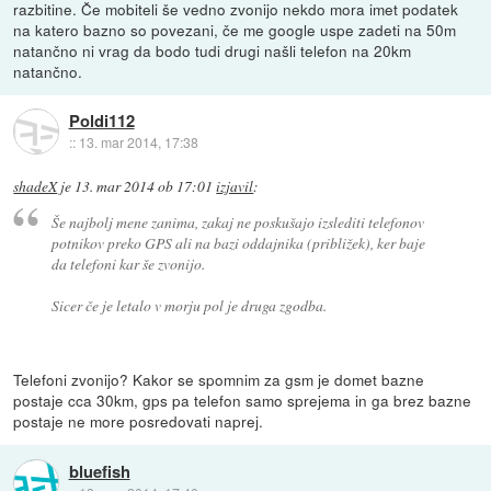
razbitine. Če mobiteli še vedno zvonijo nekdo mora imet podatek
na katero bazno so povezani, če me google uspe zadeti na 50m
natančno ni vrag da bodo tudi drugi našli telefon na 20km
natančno.
Poldi112
::
13. mar 2014, 17:38
shadeX
je
13. mar 2014 ob 17:01
izjavil
:
Še najbolj mene zanima, zakaj ne poskušajo izslediti telefonov
potnikov preko GPS ali na bazi oddajnika (približek), ker baje
da telefoni kar še zvonijo.
Sicer če je letalo v morju pol je druga zgodba.
Telefoni zvonijo? Kakor se spomnim za gsm je domet bazne
postaje cca 30km, gps pa telefon samo sprejema in ga brez bazne
postaje ne more posredovati naprej.
bluefish