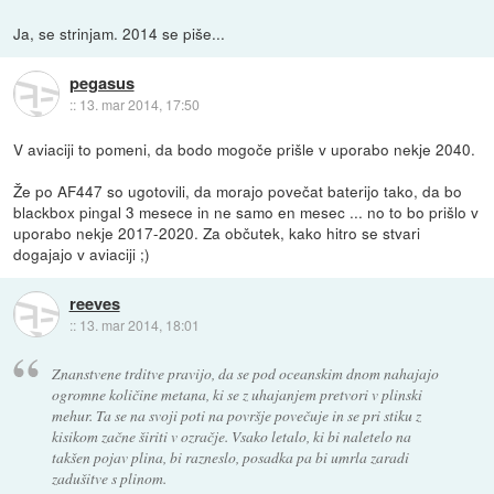
Ja, se strinjam. 2014 se piše...
pegasus
::
13. mar 2014, 17:50
V aviaciji to pomeni, da bodo mogoče prišle v uporabo nekje 2040.
Že po AF447 so ugotovili, da morajo povečat baterijo tako, da bo
blackbox pingal 3 mesece in ne samo en mesec ... no to bo prišlo v
uporabo nekje 2017-2020. Za občutek, kako hitro se stvari
dogajajo v aviaciji ;)
reeves
::
13. mar 2014, 18:01
Znanstvene trditve pravijo, da se pod oceanskim dnom nahajajo
ogromne količine metana, ki se z uhajanjem pretvori v plinski
mehur. Ta se na svoji poti na površje povečuje in se pri stiku z
kisikom začne širiti v ozračje. Vsako letalo, ki bi naletelo na
takšen pojav plina, bi razneslo, posadka pa bi umrla zaradi
zadušitve s plinom.