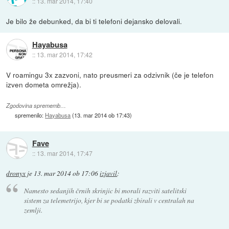
::
13. mar 2014, 17:40
Je bilo že debunked, da bi ti telefoni dejansko delovali.
Hayabusa
::
13. mar 2014, 17:42
V roamingu 3x zazvoni, nato preusmeri za odzivnik (če je telefon
izven dometa omrežja).
Zgodovina sprememb…
spremenilo:
Hayabusa
(
13. mar 2014 ob 17:43
)
Fave
::
13. mar 2014, 17:47
dronyx
je
13. mar 2014 ob 17:06
izjavil
:
Namesto sedanjih črnih skrinjic bi morali razviti satelitski
sistem za telemetrijo, kjer bi se podatki zbirali v centralah na
zemlji.