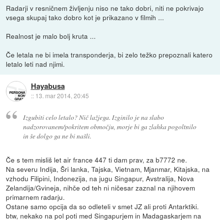
Radarji v resničnem življenju niso ne tako dobri, niti ne pokrivajo
vsega skupaj tako dobro kot je prikazano v filmih ...
Realnost je malo bolj kruta ...
Če letala ne bi imela transponderja, bi zelo težko prepoznali katero
letalo leti nad njimi.
Hayabusa
::
13. mar 2014, 20:45
Izgubiti celo letalo? Nič lažjega. Izginilo je na slabo
nadzorovanem/pokritem območju, morje bi ga zlahka pogoltnilo
in še dolgo ga ne bi našli.
Če s tem misliš let air france 447 ti dam prav, za b7772 ne.
Na severu Indija, Šri lanka, Tajska, Vietnam, Mjanmar, Kitajska, na
vzhodu Filipini, Indonezija, na jugu Singapur, Avstralija, Nova
Zelandija/Gvineja, nihče od teh ni ničesar zaznal na njihovem
primarnem radarju.
Ostane samo opcija da so odleteli v smet JZ ali proti Antarktiki.
btw, nekako na pol poti med Singapurjem in Madagaskarjem na