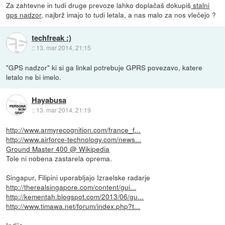
Za zahtevne in tudi druge prevoze lahko doplačaš dokupiš
stalni
gps nadzor
, najbrž imajo to tudi letala, a nas malo za nos vlečejo ?
techfreak :)
::
13. mar 2014, 21:15
"GPS nadzor" ki si ga linkal potrebuje GPRS povezavo, katere
letalo ne bi imelo.
Hayabusa
::
13. mar 2014, 21:19
http://www.armyrecognition.com/france_f...
http://www.airforce-technology.com/news...
Ground Master 400 @ Wikipedia
Tole ni nobena zastarela oprema.
Singapur, Filipini uporabljajo Izraelske radarje
http://therealsingapore.com/content/gui...
http://kementah.blogspot.com/2013/06/gu...
http://www.timawa.net/forum/index.php?t...