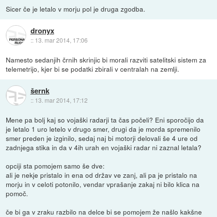
Sicer če je letalo v morju pol je druga zgodba.
dronyx
::
13. mar 2014, 17:06
Namesto sedanjih črnih skrinjic bi morali razviti satelitski sistem za
telemetrijo, kjer bi se podatki zbirali v centralah na zemlji.
šernk
::
13. mar 2014, 17:12
Mene pa bolj kaj so vojaški radarji ta čas počeli? Eni sporočijo da
je letalo 1 uro letelo v drugo smer, drugi da je morda spremenilo
smer preden je izginilo, sedaj naj bi motorji delovali še 4 ure od
zadnjega stika in da v 4ih urah en vojaški radar ni zaznal letala?
opciji sta pomojem samo še dve:
ali je nekje pristalo in ena od držav ve zanj, ali pa je pristalo na
morju in v celoti potonilo, vendar vprašanje zakaj ni bilo klica na
pomoč.
če bi ga v zraku razbilo na delce bi se pomojem že našlo kakšne