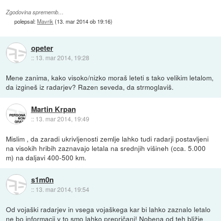
Zgodovina sprememb…
polepsal:
Mavrik
(
13. mar 2014 ob 19:16
)
opeter
::
13. mar 2014, 19:28
Mene zanima, kako visoko/nizko moraš leteti s tako velikim letalom,
da izgineš iz radarjev? Razen seveda, da strmoglaviš.
Martin Krpan
::
13. mar 2014, 19:49
Mislim , da zaradi ukrivljenosti zemlje lahko tudi radarji postavljeni
na visokih hribih zaznavajo letala na srednjih višineh (cca. 5.000
m) na daljavi 400-500 km.
s1m0n
::
13. mar 2014, 19:54
Od vojaški radarjev in vsega vojaškega kar bi lahko zaznalo letalo
ne bo informacij v to smo lahko prepričani! Nobena od teh bližje