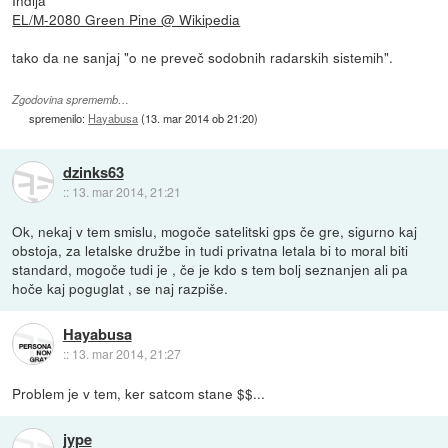
Indija
EL/M-2080 Green Pine @ Wikipedia
tako da ne sanjaj "o ne preveč sodobnih radarskih sistemih".
Zgodovina sprememb…
spremenilo:
Hayabusa
(
13. mar 2014 ob 21:20
)
dzinks63
::
13. mar 2014, 21:21
Ok, nekaj v tem smislu, mogoče satelitski gps če gre, sigurno kaj
obstoja, za letalske družbe in tudi privatna letala bi to moral biti
standard, mogoče tudi je , če je kdo s tem bolj seznanjen ali pa
hoče kaj poguglat , se naj razpiše.
Hayabusa
::
13. mar 2014, 21:27
Problem je v tem, ker satcom stane $$...
jype