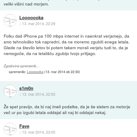
veliki višini nad morjem.
Looooooka
::
13. mar 2014, 22:29
Folku daš iPhone pa 100 mbps internet in naenkrat verjamejo, da
smo tehnološko tok napredni, da ne moremo zgubiti enega letala.
Glede na število letov bi potem takem morali verjetu tudi to, da je
nemogoče, da na letališču zgubijo tvojo prtljago.
Zgodovina sprememb…
spremenilo:
Looooooka
(
13. mar 2014 ob 22:30
)
s1m0n
::
13. mar 2014, 22:55
Že spet pravijo, da bi naj imeli podatke, da je še sistem za motorje
več ur po izgubi letala oddajal ali naj bi oddajal nekaj.
Fave
::
13. mar 2014, 23:05