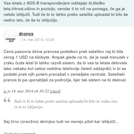
Vsa letala z ADS-B transponderjem oddajajo id,šteilko
leta,hitrost,višino in pozicijo, vendar ti to nič ne pomaga, če ga je
nekdo izključil. Tudi če bi to lahko preko satelita uploadal bi bilo še
vedno isto, če še to izključijo.
dronyx
::
14. mar 2014, 10:26
Cena pasovne širine prenosa podatkov prek satelitov naj bi bila
okrog 1 USD na kilobyte. Ampak glede na to, da je vsak trenutek v
zraku čuda letal bi lahko razvili sistem, da bi vsa ta letala delovala
tako nekako kot celice mobilne telefonije (leteči oddajniki) in bi se
podatki prek njih potem prenašali v zemeljske centrale. Satelitski
prenos bi pa uporabljali za področja, kjer tak sistem ne bi deloval.
jc
je
14. mar 2014 ob 10:22
izjavil
:
Tudi če bi to lahko preko satelita uploadal bi bilo še vedno isto,
če še to izključijo.
Saj črno (oranžno) skrinjico tudi ne morejo piloti kar izključit...
Zgodovina sprememb…