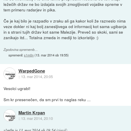
ležečih držav ne bo izdajala svojih zmogljivosti vojaške opreme v
tem primeru radarjev in pika.
Če je kaj bilo je razpadlo v zraku ali ga kakor koli že razneslo nima
veze dokler ni kaj bolj zanesljivega od informacij kot sama ugibanja
in s strani tujih držav kot same Malezije. Preveč so skoki, sami se
zanikajo itd... Totalna zmeda in mediji to izkoristijo :)
Zgodovina sprememb…
spremenil:
s1m0n
(
13. mar 2014 ob 19:55
)
WarpedGone
::
13. mar 2014, 20:05
Vesolci ugrabl!
Sm kr presenečen, da sm prvi to naglas reku ...
Martin Krpan
::
13. mar 2014, 20:10
s1m0n
je
13. mar 2014 ob 19:54
izjavil
: