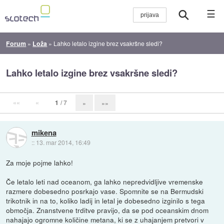
☰
Forum
»
Loža
»
Lahko letalo izgine brez vsakršne sledi?
Lahko letalo izgine brez vsakršne sledi?
««
«
1
/ 7
»
»»
mikena
::
13. mar 2014, 16:49
Za moje pojme lahko!
Če letalo leti nad oceanom, ga lahko nepredvidljive vremenske
razmere dobesedno posrkajo vase. Spomnite se na Bermudski
trikotnik in na to, koliko ladij in letal je dobesedno izginilo s tega
območja. Znanstvene trditve pravijo, da se pod oceanskim dnom
nahajajo ogromne količine metana, ki se z uhajanjem pretvori v