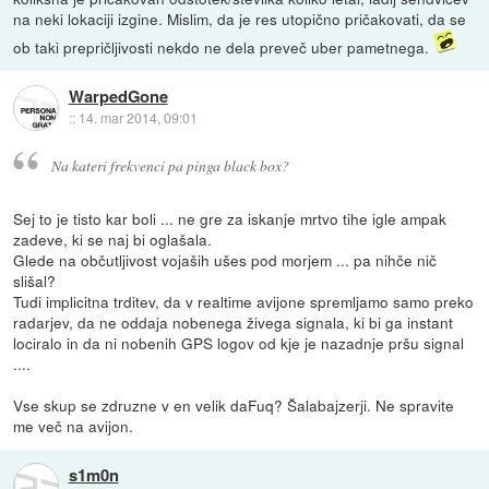
na neki lokaciji izgine. Mislim, da je res utopično pričakovati, da se
ob taki prepričljivosti nekdo ne dela preveč uber pametnega.
WarpedGone
::
14. mar 2014, 09:01
Na kateri frekvenci pa pinga black box?
Sej to je tisto kar boli ... ne gre za iskanje mrtvo tihe igle ampak
zadeve, ki se naj bi oglašala.
Glede na občutljivost vojaših ušes pod morjem ... pa nihče nič
slišal?
Tudi implicitna trditev, da v realtime avijone spremljamo samo preko
radarjev, da ne oddaja nobenega živega signala, ki bi ga instant
lociralo in da ni nobenih GPS logov od kje je nazadnje pršu signal
....
Vse skup se zdruzne v en velik daFuq? Šalabajzerji. Ne spravite
me več na avijon.
s1m0n