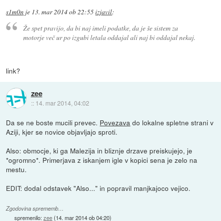
s1m0n
je
13. mar 2014 ob 22:55
izjavil
:
Že spet pravijo, da bi naj imeli podatke, da je še sistem za
motorje več ur po izgubi letala oddajal ali naj bi oddajal nekaj.
link?
zee
::
14. mar 2014, 04:02
Da se ne boste mucili prevec.
Povezava
do lokalne spletne strani v
Aziji, kjer se novice objavljajo sproti.
Also: obmocje, ki ga Malezija in bliznje drzave preiskujejo, je
*ogromno*. Primerjava z iskanjem igle v kopici sena je zelo na
mestu.
EDIT: dodal odstavek "Also..." in popravil manjkajoco vejico.
Zgodovina sprememb…
spremenilo:
zee
(
14. mar 2014 ob 04:20
)