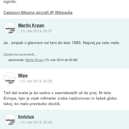
izginilo.
Category:Missing aircraft @ Wikipedia
Martin Krpan
::
13. mar 2014, 20:37
Ja , ampak v glavnem vsi tam do leta 1980. Naprej pa zelo malo.
Zgodovina sprememb…
spremenilo:
Martin Krpan
(
13. mar 2014 ob 20:38
)
Mipe
::
13. mar 2014, 20:38
Tisti del sveta je še vedno v osemdesetih ali še prej. Ni tisto
Evropa, kjer je vsak milimeter zraka nadzorovan in fašeš globo
takoj, ko malo previsoko skočiš.
Invictus
::
13. mar 2014, 20:43