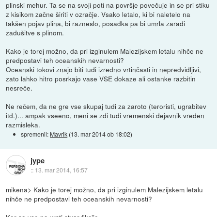
plinski mehur. Ta se na svoji poti na površje povečuje in se pri stiku
z kisikom začne širiti v ozračje. Vsako letalo, ki bi naletelo na
takšen pojav plina, bi razneslo, posadka pa bi umrla zaradi
zadušitve s plinom.
Kako je torej možno, da pri izginulem Malezijskem letalu nihče ne
predpostavi teh oceanskih nevarnosti?
Oceanski tokovi znajo biti tudi izredno vrtinčasti in nepredvidljivi,
zato lahko hitro posrkajo vase VSE dokaze ali ostanke razbitin
nesreče.
Ne rečem, da ne gre vse skupaj tudi za zaroto (teroristi, ugrabitev
itd.)... ampak vseeno, meni se zdi tudi vremenski dejavnik vreden
razmisleka.
spremenil:
Mavrik
(
13. mar 2014 ob 18:02
)
jype
::
13. mar 2014, 16:57
mikena> Kako je torej možno, da pri izginulem Malezijskem letalu
nihče ne predpostavi teh oceanskih nevarnosti?
Ker so vse po vrsti stvar fikcije.