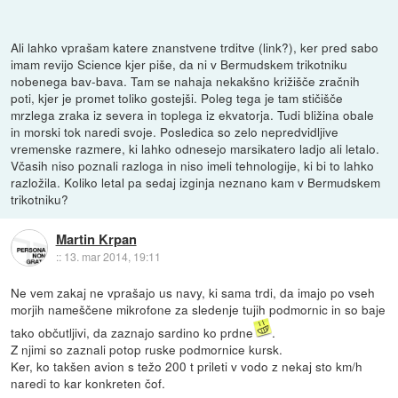
Ali lahko vprašam katere znanstvene trditve (link?), ker pred sabo
imam revijo Science kjer piše, da ni v Bermudskem trikotniku
nobenega bav-bava. Tam se nahaja nekakšno križišče zračnih
poti, kjer je promet toliko gostejši. Poleg tega je tam stičišče
mrzlega zraka iz severa in toplega iz ekvatorja. Tudi bližina obale
in morski tok naredi svoje. Posledica so zelo nepredvidljive
vremenske razmere, ki lahko odnesejo marsikatero ladjo ali letalo.
Včasih niso poznali razloga in niso imeli tehnologije, ki bi to lahko
razložila. Koliko letal pa sedaj izginja neznano kam v Bermudskem
trikotniku?
Martin Krpan
::
13. mar 2014, 19:11
Ne vem zakaj ne vprašajo us navy, ki sama trdi, da imajo po vseh
morjih nameščene mikrofone za sledenje tujih podmornic in so baje
tako občutljivi, da zaznajo sardino ko prdne
.
Z njimi so zaznali potop ruske podmornice kursk.
Ker, ko takšen avion s težo 200 t prileti v vodo z nekaj sto km/h
naredi to kar konkreten čof.