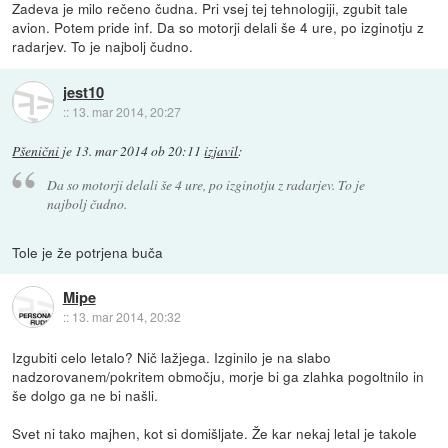
Zadeva je milo rečeno čudna. Pri vsej tej tehnologiji, zgubit tale
avion. Potem pride inf. Da so motorji delali še 4 ure, po izginotju z
radarjev. To je najbolj čudno.
jest10
::
13. mar 2014, 20:27
Pšenični
je
13. mar 2014 ob 20:11
izjavil
:
Da so motorji delali še 4 ure, po izginotju z radarjev. To je
najbolj čudno.
Tole je že potrjena buča
Mipe
::
13. mar 2014, 20:32
Izgubiti celo letalo? Nič lažjega. Izginilo je na slabo
nadzorovanem/pokritem območju, morje bi ga zlahka pogoltnilo in
še dolgo ga ne bi našli.
Svet ni tako majhen, kot si domišljate. Že kar nekaj letal je takole