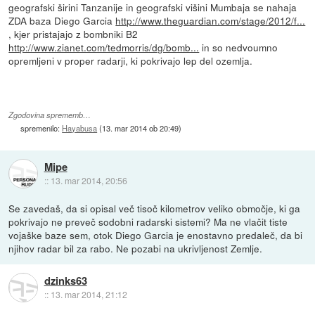
geografski širini Tanzanije in geografski višini Mumbaja se nahaja
ZDA baza Diego Garcia
http://www.theguardian.com/stage/2012/f...
, kjer pristajajo z bombniki B2
http://www.zianet.com/tedmorris/dg/bomb...
in so nedvoumno
opremljeni v proper radarji, ki pokrivajo lep del ozemlja.
Zgodovina sprememb…
spremenilo:
Hayabusa
(
13. mar 2014 ob 20:49
)
Mipe
::
13. mar 2014, 20:56
Se zavedaš, da si opisal več tisoč kilometrov veliko območje, ki ga
pokrivajo ne preveč sodobni radarski sistemi? Ma ne vlačit tiste
vojaške baze sem, otok Diego Garcia je enostavno predaleč, da bi
njihov radar bil za rabo. Ne pozabi na ukrivljenost Zemlje.
dzinks63
::
13. mar 2014, 21:12