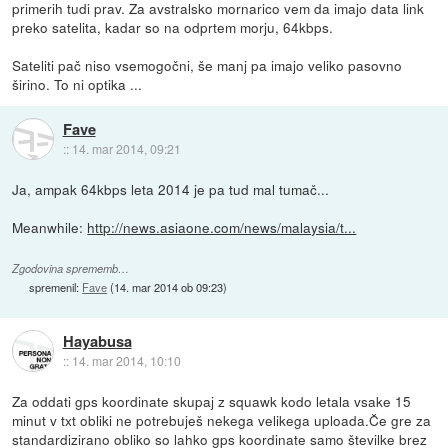
primerih tudi prav. Za avstralsko mornarico vem da imajo data link
preko satelita, kadar so na odprtem morju, 64kbps.
Sateliti pač niso vsemogočni, še manj pa imajo veliko pasovno
širino. To ni optika ...
Fave
::
14. mar 2014, 09:21
Ja, ampak 64kbps leta 2014 je pa tud mal tumač...
Meanwhile:
http://news.asiaone.com/news/malaysia/t...
Zgodovina sprememb…
spremenil:
Fave
(
14. mar 2014 ob 09:23
)
Hayabusa
::
14. mar 2014, 10:10
Za oddati gps koordinate skupaj z squawk kodo letala vsake 15
minut v txt obliki ne potrebuješ nekega velikega uploada.Če gre za
standardizirano obliko so lahko gps koordinate samo številke brez