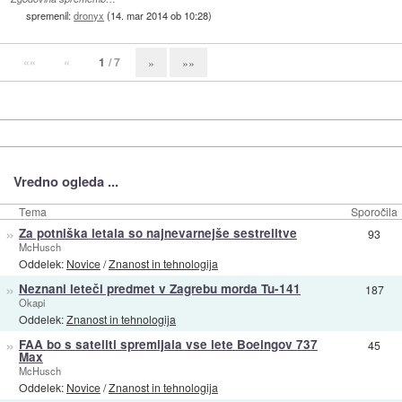
spremenil:
dronyx
(
14. mar 2014 ob 10:28
)
««
«
1
/ 7
»
»»
Vredno ogleda ...
Tema
Sporočila
»
Za potniška letala so najnevarnejše sestrelitve
93
McHusch
Oddelek:
Novice
/
Znanost in tehnologija
»
Neznani leteči predmet v Zagrebu morda Tu-141
187
Okapi
Oddelek:
Znanost in tehnologija
»
FAA bo s sateliti spremljala vse lete Boeingov 737
45
Max
McHusch
Oddelek:
Novice
/
Znanost in tehnologija