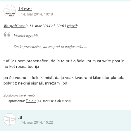
T-h-o-r
::
14. mar 2014, 10:18
WarpedGone
je
13. mar 2014 ob 20:05
izjavil
:
Vesolci ugrabl!
Sm kr presenečen, da sm prvi to naglas reku ...
tudi jaz sem presenečen, da je to prišlo šele kot must write post in
ne kot resna teorija
pa še vedno itt folk, ki misli, da je vsak kvadratni kilometer planeta
pokrit z nekimi signali, mrežami ipd
Zgodovina sprememb…
spremenilo:
T-h-o-r
(
14. mar 2014 ob 10:20
)
jc
::
14. mar 2014, 10:22