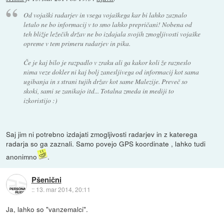
Od vojaški radarjev in vsega vojaškega kar bi lahko zaznalo
letalo ne bo informacij v to smo lahko prepričani! Nobena od
teh bližje ležečih držav ne bo izdajala svojih zmogljivosti vojaške
opreme v tem primeru radarjev in pika.
Če je kaj bilo je razpadlo v zraku ali ga kakor koli že razneslo
nima veze dokler ni kaj bolj zanesljivega od informacij kot sama
ugibanja in s strani tujih držav kot same Malezije. Preveč so
skoki, sami se zanikajo itd... Totalna zmeda in mediji to
izkoristijo :)
Saj jim ni potrebno izdajati zmogljivosti radarjev in z katerega
radarja so ga zaznali. Samo povejo GPS koordinate , lahko tudi
anonimno
.
Pšenični
::
13. mar 2014, 20:11
Ja, lahko so "vanzemalci".