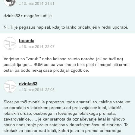
::
13. mar 2014, 21:51
dzinks63> mogoče tudi je
Ni. Ti je pegasus napisal, kdaj to lahko pričakuješ v redni uporabi.
bosmla
::
13. mar 2014, 22:07
Verjetno so "varuhi" neba kaksno raketo narobe (ali pa tudi ne)
poslali tja gor... BUM pol pa vse tiho je bilo: pilot ni mogel niti crhnit
ostali pa bodo nekaj casa prodajali zgodbice.
dzinks63
::
13. mar 2014, 22:08
Sicer po toči zvoniti je prepozno, toda amaterji so, takšne vsote kot
se obračajo v letalskem prometu od proizvajalcev letal, letališč,
letalskih družb, osebnega in tovornega letalskega prometa,
zavarovalnice, ..., je kar sramota da označevanje letal in njihovo
stalno nadziranje preko satelitov v današnjem času ni storjeno. Ta
strošek za nadzor nad letali, kateri je za ta promet primarnega