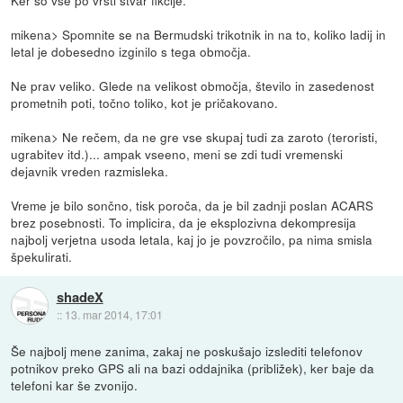
mikena> Spomnite se na Bermudski trikotnik in na to, koliko ladij in
letal je dobesedno izginilo s tega območja.
Ne prav veliko. Glede na velikost območja, število in zasedenost
prometnih poti, točno toliko, kot je pričakovano.
mikena> Ne rečem, da ne gre vse skupaj tudi za zaroto (teroristi,
ugrabitev itd.)... ampak vseeno, meni se zdi tudi vremenski
dejavnik vreden razmisleka.
Vreme je bilo sončno, tisk poroča, da je bil zadnji poslan ACARS
brez posebnosti. To implicira, da je eksplozivna dekompresija
najbolj verjetna usoda letala, kaj jo je povzročilo, pa nima smisla
špekulirati.
shadeX
::
13. mar 2014, 17:01
Še najbolj mene zanima, zakaj ne poskušajo izslediti telefonov
potnikov preko GPS ali na bazi oddajnika (približek), ker baje da
telefoni kar še zvonijo.