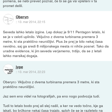
pomena, se nebi preveč poznal, če bi se ga vsi vpleteni v ta
promet delili.
Oberyn
::
13. mar 2014, 22:15
Seveda lahko letalo izgine. Lep dokaz je 9/11 Pentagon letalo, ki
se je v celoti uplinilo. Vključno z dvema turbinama premera 3
metre, ki sta praktično neuničljivi. Plus že prej je bilo nekaj časa
nevidno, saj ga sredi 8 milijonskega mesta ni nihče posnel. Tako da
uradne evidence, ki jim seveda verjamemo, trdijo, da se z letali
lahko marsikaj dogaja.
jype
::
13. mar 2014, 22:23
Oberyn> Vključno z dvema turbinama premera 3 metre, ki sta
praktično neuničljivi.
Jaz sem eno videl na fotografijah, pa eno nogo podvozja tudi.
Tudi to letalo bodo prej ali slej našli, a ker ne vedo točno, kje ga
iskati, bo bržkone nekaj časa trajalo, sploh če se je razletelo na