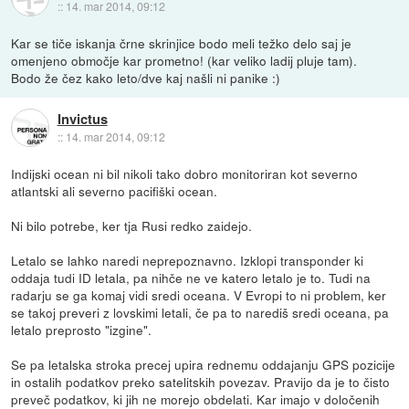
::
14. mar 2014, 09:12
Kar se tiče iskanja črne skrinjice bodo meli težko delo saj je
omenjeno območje kar prometno! (kar veliko ladij pluje tam).
Bodo že čez kako leto/dve kaj našli ni panike :)
Invictus
::
14. mar 2014, 09:12
Indijski ocean ni bil nikoli tako dobro monitoriran kot severno
atlantski ali severno pacifiški ocean.
Ni bilo potrebe, ker tja Rusi redko zaidejo.
Letalo se lahko naredi neprepoznavno. Izklopi transponder ki
oddaja tudi ID letala, pa nihče ne ve katero letalo je to. Tudi na
radarju se ga komaj vidi sredi oceana. V Evropi to ni problem, ker
se takoj preveri z lovskimi letali, če pa to narediš sredi oceana, pa
letalo preprosto "izgine".
Se pa letalska stroka precej upira rednemu oddajanju GPS pozicije
in ostalih podatkov preko satelitskih povezav. Pravijo da je to čisto
preveč podatkov, ki jih ne morejo obdelati. Kar imajo v določenih