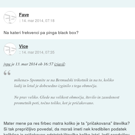
Fave
::
14. mar 2014, 07:18
Na kateri frekvenci pa pinga black box?
Vice
::
14. mar 2014, 07:35
jype
je
13. mar 2014 ob 16:57
izjavil
:
mikena> Spomnite se na Bermudski trikotnik in na to, koliko
ladij in letal je dobesedno izginilo s tega območja.
Ne prav veliko. Glede na velikost območja, število in zasedenost
prometnih poti, točno toliko, kot je pričakovano.
Mater mene pa res firbec matra koliko je ta "pričakovana" številka?
Si tak prepričljivo povedal, da moraš imeti nek kredibilen podatek
kolikšna je pričakovan odstotek/številka koliko letal, ladij sendvičev