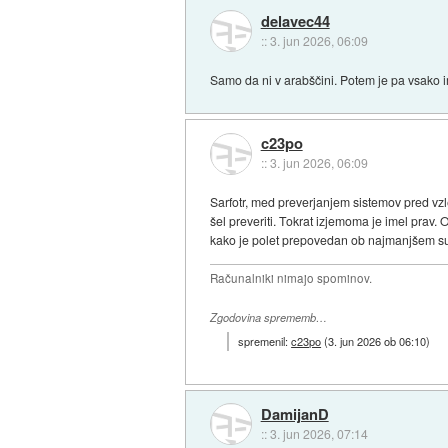
delavec44
::
3. jun 2026, 06:09
Samo da ni v arabščini. Potem je pa vsako 
c23po
::
3. jun 2026, 06:09
Sarfotr, med preverjanjem sistemov pred vzl
šel preveriti. Tokrat izjemoma je imel prav. 
kako je polet prepovedan ob najmanjšem sumu 
Računalniki nimajo spominov.
Zgodovina sprememb…
spremenil:
c23po
(
3. jun 2026 ob 06:10
)
DamijanD
::
3. jun 2026, 07:14