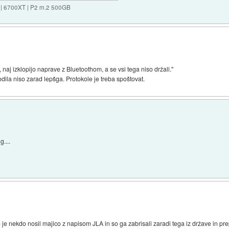
 | 6700XT | P2 m.2 500GB
 naj izklopijo naprave z Bluetoothom, a se vsi tega niso držali."
odila niso zarad lepšga. Protokole je treba spoštovat.
....
e nekdo nosil majico z napisom JLA in so ga zabrisali zaradi tega iz države in pr