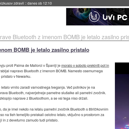
naslednji dve leti
::
danes ob 11:37
rave Bluetooth z imenom BOMB je letalo zasilno pris
enom BOMB je letalo zasilno pristalo
yju proti Palma de Mallorci v Španiji je
moralo v soboto prekiniti pot in
porabljal napravo Bluetooth z imenom BOMB. Namesto osemurnega
o pristalo v Newarku.
e letalo vrnilo zaradi varnostnega tveganja. Več potnikov je na
prava Bluetooth, najverjetneje pametne slušalke ali pametni zvočnik.
zklopijo naprave z Bluetoothom, a se vsi tega niso držali.
jo, da je imel nekdo na letalu pametni zvočnik Bluetooth s štiričrkovnim
o na tleh temeljito preiskali celotno letalo, vključno s prostorom za
iji in z deveturno zamudo tudi pristalo.