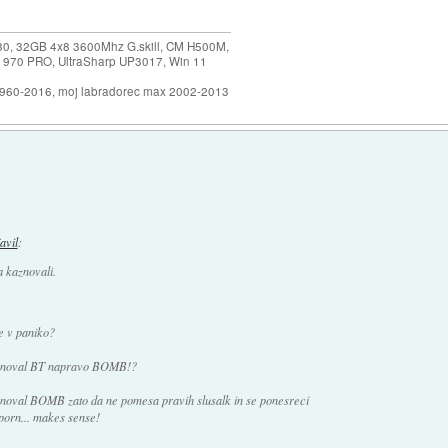
30, 32GB 4x8 3600Mhz G.skill, CM H500M,
 970 PRO, UltraSharp UP3017, Win 11
1960-2016, moj labradorec max 2002-2013
javil
:
a kaznovali.
e v paniko?
imenoval BT napravo BOMB!?
enoval BOMB zato da ne pomesa pravih slusalk in se ponesreci
 porn... makes sense!