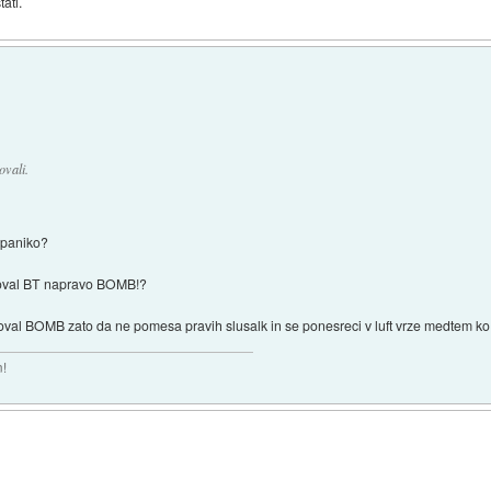
ati.
ovali.
 paniko?
enoval BT napravo BOMB!?
val BOMB zato da ne pomesa pravih slusalk in se ponesreci v luft vrze medtem ko s
n!