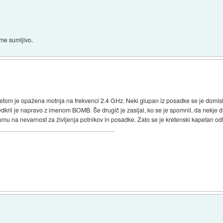
ime sumljivo.
etom je opažena motnja na frekvenci 2.4 GHz. Neki glupan iz posadke se je domislil
Odkril je napravo z imenom BOMB. Še drugič je zasijal, ko se je spomnil, da nekje dru
na nevarnost za življenja potnikov in posadke. Zato se je kretenski kapetan odločil