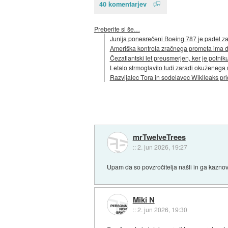
40 komentarjev
Preberite si še…
Junija ponesrečeni Boeing 787 je padel zar
Ameriška kontrola zračnega prometa ima d
Čezatlantski let preusmerjen, ker je potniku
Letalo strmoglavilo tudi zaradi okuženega
Razvijalec Tora in sodelavec Wikileaks pri
mrTwelveTrees
::
2. jun 2026, 19:27
Upam da so povzročitelja našli in ga kaznov
Miki N
::
2. jun 2026, 19:30