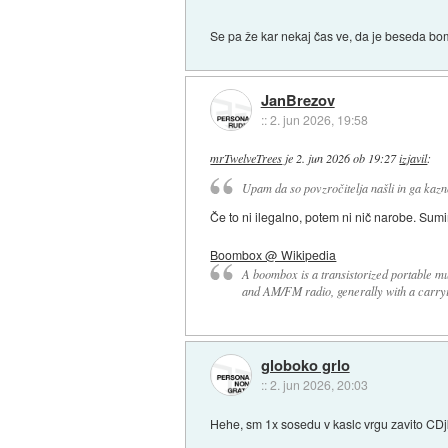
Se pa že kar nekaj čas ve, da je beseda bo
JanBrezov
::
2. jun 2026, 19:58
mrTwelveTrees
je
2. jun 2026 ob 19:27
izjavil
:
Upam da so povzročitelja našli in ga kazn
Če to ni ilegalno, potem ni nič narobe. Sum
Boombox @ Wikipedia
A boombox is a transistorized portable mu
and AM/FM radio, generally with a carryi
globoko grlo
::
2. jun 2026, 20:03
Hehe, sm 1x sosedu v kaslc vrgu zavito CDjk