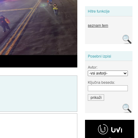
Hitre funkcije
seznam tem
Posebni izpisi
Avtor:
Ključna beseda: