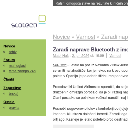
Sandisk že prodal več kot polovico SSD-jev za 
Novice
»
Varnost
»
Zaradi nap
Novice
Zaradi naprave Bluetooth z im
arhiv
Matej Huš
::
2. jun 2026
ob 19:09
Varnost
Forum
Slo-Tech
- Letalo na poti iz Newarka v New Jerse
mali oglasi
se vrniti na izhodišče
, ker je nekdo na krovu u
teme zadnjih 24h
poleta v Španijo je po dobrih štirih urah ponovn
Članki
Predstavniki United Airlines so sporočili, da se j
Zaposlitve
družbenih omrežjih poročalo, da je bil razlog na
brskaj
Člani posadke so potnikom večkrat naročili, naj i
Ostalo
pravila
Posnetki pogovorov pilotov s kontrolorji potrjuje
imenom, ki ustreza določeni besedi. Zaradi tega s
prtljago. Kasneje je letalo poletelo proti destinac