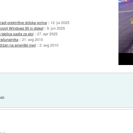
adi prekinitive dotoka goriva
::
12. jul 2025
ovolj Windows 95 in disket
::
9. jun 2025
 tablica padla za stol
::
27. apr 2025
 računalnika
::
21. avg 2010
držan na ameriški meji
::
2. avg 2010
ali.