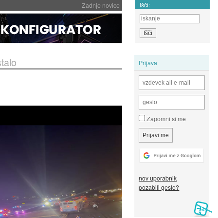
Išči:
Zadnje novice
talo
Prijava
Zapomni si me
nov uporabnik
pozabili geslo?