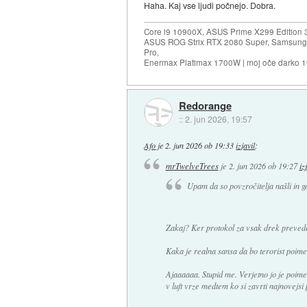
Haha. Kaj vse ljudi počnejo. Dobra.
Core i9 10900X, ASUS Prime X299 Edition 
ASUS ROG Strix RTX 2080 Super, Samsung
Pro,
Enermax Platimax 1700W | moj oče darko 
Redorange
::
2. jun 2026, 19:57
Afo
je
2. jun 2026 ob 19:33
izjavil
:
mrTwelveTrees
je
2. jun 2026 ob 19:27
iz
Upam da so povzročitelja našli in g
Zakaj? Ker protokol za vsak drek preved
Kaka je realna sansa da bo terorist po
Ajaaaaaa. Stupid me. Verjetno jo je poim
v luft vrze medtem ko si zavrti najnovejsi