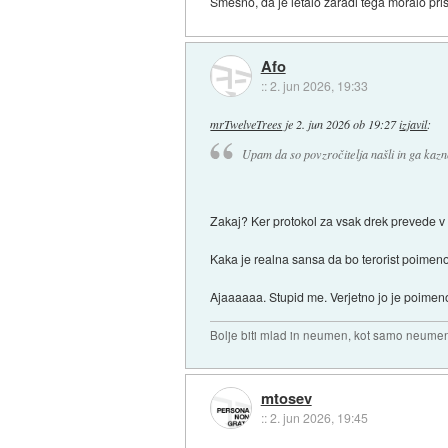
Smešno, da je letalo zaradi tega moralo prist
Afo
::
2. jun 2026, 19:33
mrTwelveTrees
je
2. jun 2026 ob 19:27
izjavil
:
Upam da so povzročitelja našli in ga kazn
Zakaj? Ker protokol za vsak drek prevede v
Kaka je realna sansa da bo terorist poim
Ajaaaaaa. Stupid me. Verjetno jo je poimeno
Bolje biti mlad in neumen, kot samo neume
mtosev
::
2. jun 2026, 19:45