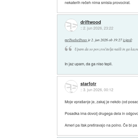
nekaterih rečeh nima smisla provocirat.
driftwood
::
2. jun 2026, 23:22
mrTwelveTrees
je
2. jun 2026 ob 19:27
izjavil
:
Upam da so povzročitelja našli in ga kazn
In jaz upam, da ga niso tepli.
starfotr
::
3. jun 2026, 00:12
Moje vprašanje je, zakaj je nekdo (od posad
Posadka ima dovolj drugega dela in odgovorn
Ameri pa itak pretiravajo na polno. Če bi 