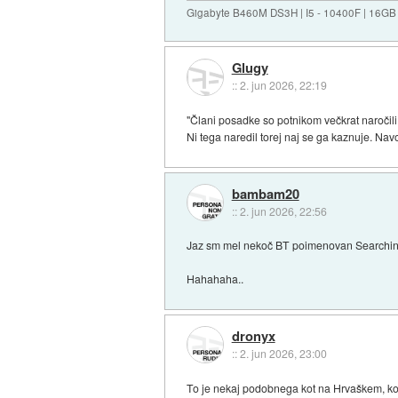
Gigabyte B460M DS3H | I5 - 10400F | 16GB
Glugy
::
2. jun 2026, 22:19
"Člani posadke so potnikom večkrat naročili,
Ni tega naredil torej naj se ga kaznuje. Nav
bambam20
::
2. jun 2026, 22:56
Jaz sm mel nekoč BT poimenovan Searching
Hahahaha..
dronyx
::
2. jun 2026, 23:00
To je nekaj podobnega kot na Hrvaškem, ko j