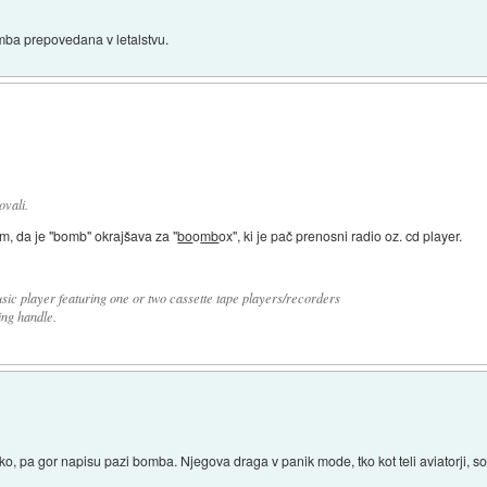
mba prepovedana v letalstvu.
ovali.
im, da je "bomb" okrajšava za "
bo
o
mb
ox", ki je pač prenosni radio oz. cd player.
sic player featuring one or two cassette tape players/recorders
ng handle.
o, pa gor napisu pazi bomba. Njegova draga v panik mode, tko kot teli aviatorji, 