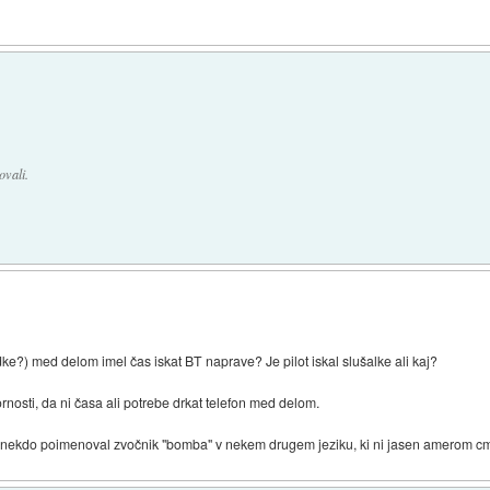
ovali.
ke?) med delom imel čas iskat BT naprave? Je pilot iskal slušalke ali kaj?
osti, da ni časa ali potrebe drkat telefon med delom.
pa nekdo poimenoval zvočnik "bomba" v nekem drugem jeziku, ki ni jasen amerom cm