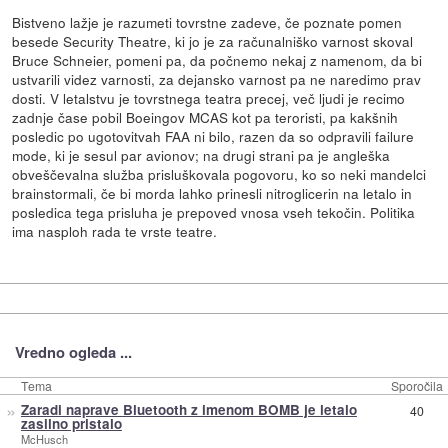
Bistveno lažje je razumeti tovrstne zadeve, če poznate pomen
besede Security Theatre, ki jo je za računalniško varnost skoval
Bruce Schneier, pomeni pa, da počnemo nekaj z namenom, da bi
ustvarili videz varnosti, za dejansko varnost pa ne naredimo prav
dosti. V letalstvu je tovrstnega teatra precej, več ljudi je recimo
zadnje čase pobil Boeingov MCAS kot pa teroristi, pa kakšnih
posledic po ugotovitvah FAA ni bilo, razen da so odpravili failure
mode, ki je sesul par avionov; na drugi strani pa je angleška
obveščevalna služba prisluškovala pogovoru, ko so neki mandelci
brainstormali, če bi morda lahko prinesli nitroglicerin na letalo in
posledica tega prisluha je prepoved vnosa vseh tekočin. Politika
ima nasploh rada te vrste teatre.
Vredno ogleda ...
Tema
Sporočila
»
Zaradi naprave Bluetooth z imenom BOMB je letalo
40
zasilno pristalo
McHusch