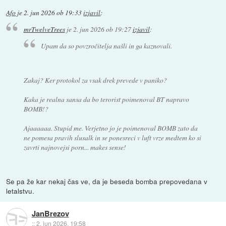
Afo
je
2. jun 2026 ob 19:33
izjavil
:
mrTwelveTrees
je
2. jun 2026 ob 19:27
izjavil
:
Upam da so povzročitelja našli in ga kaznovali.
Zakaj? Ker protokol za vsak drek prevede v paniko?
Kaka je realna sansa da bo terorist poimenoval BT napravo
BOMB!?
Ajaaaaaa. Stupid me. Verjetno jo je poimenoval BOMB zato da
ne pomesa pravih slusalk in se ponesreci v luft vrze medtem ko si
zavrti najnovejsi porn... makes sense!
Se pa že kar nekaj čas ve, da je beseda bomba prepovedana v
letalstvu.
JanBrezov
::
2. jun 2026, 19:58