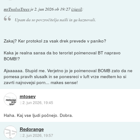
mrTwelveTrees
je
2. jun 2026 ob 19:27
izjavil
:
Upam da so povzročitelja našli in ga kaznovali.
Zakaj? Ker protokol za vsak drek prevede v paniko?
Kaka je realna sansa da bo terorist poimenoval BT napravo
BOMB!?
Ajaaaaaa. Stupid me. Verjetno jo je poimenoval BOMB zato da ne
pomesa pravih slusalk in se ponesreci v luft vrze medtem ko si
zavrti najnovejsi porn... makes sense!
mtosev
::
2. jun 2026, 19:45
Haha. Kaj vse ljudi počnejo. Dobra.
Redorange
::
2. jun 2026, 19:57