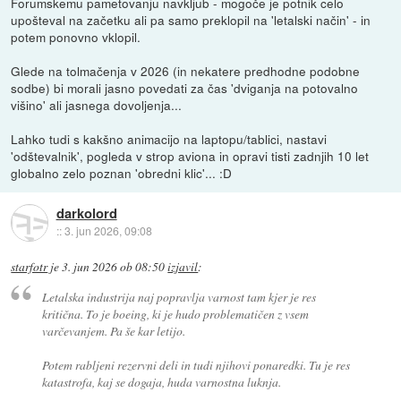
Forumskemu pametovanju navkljub - mogoče je potnik celo
upošteval na začetku ali pa samo preklopil na 'letalski način' - in
potem ponovno vklopil.
Glede na tolmačenja v 2026 (in nekatere predhodne podobne
sodbe) bi morali jasno povedati za čas 'dviganja na potovalno
višino' ali jasnega dovoljenja...
Lahko tudi s kakšno animacijo na laptopu/tablici, nastavi
'odštevalnik', pogleda v strop aviona in opravi tisti zadnjih 10 let
globalno zelo poznan 'obredni klic'... :D
darkolord
::
3. jun 2026, 09:08
starfotr
je
3. jun 2026 ob 08:50
izjavil
:
Letalska industrija naj popravlja varnost tam kjer je res
kritična. To je boeing, ki je hudo problematičen z vsem
varčevanjem. Pa še kar letijo.
Potem rabljeni rezervni deli in tudi njihovi ponaredki. Tu je res
katastrofa, kaj se dogaja, huda varnostna luknja.