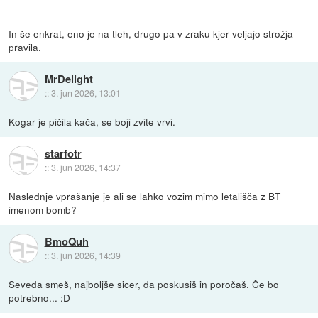
In še enkrat, eno je na tleh, drugo pa v zraku kjer veljajo strožja
pravila.
MrDelight
::
3. jun 2026, 13:01
Kogar je pičila kača, se boji zvite vrvi.
starfotr
::
3. jun 2026, 14:37
Naslednje vprašanje je ali se lahko vozim mimo letališča z BT
imenom bomb?
BmoQuh
::
3. jun 2026, 14:39
Seveda smeš, najboljše sicer, da poskusiš in poročaš. Če bo
potrebno... :D