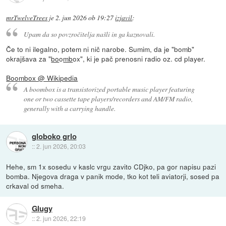
mrTwelveTrees
je
2. jun 2026 ob 19:27
izjavil
:
Upam da so povzročitelja našli in ga kaznovali.
Če to ni ilegalno, potem ni nič narobe. Sumim, da je "bomb"
okrajšava za "
bo
o
mb
ox", ki je pač prenosni radio oz. cd player.
Boombox @ Wikipedia
A boombox is a transistorized portable music player featuring
one or two cassette tape players/recorders and AM/FM radio,
generally with a carrying handle.
globoko grlo
::
2. jun 2026, 20:03
Hehe, sm 1x sosedu v kaslc vrgu zavito CDjko, pa gor napisu pazi
bomba. Njegova draga v panik mode, tko kot teli aviatorji, sosed pa
crkaval od smeha.
Glugy
::
2. jun 2026, 22:19