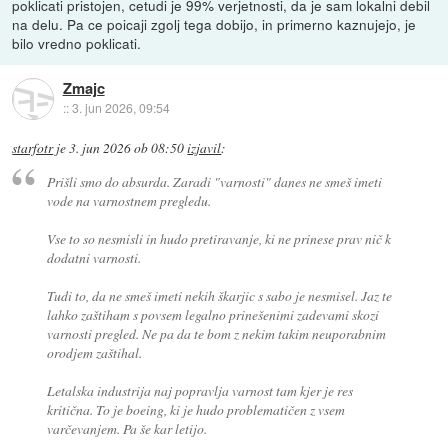
poklicati pristojen, cetudi je 99% verjetnosti, da je sam lokalni debil
na delu. Pa ce poicaji zgolj tega dobijo, in primerno kaznujejo, je
bilo vredno poklicati.
Zmajc
::
3. jun 2026, 09:54
starfotr
je
3. jun 2026 ob 08:50
izjavil
:
Prišli smo do absurda. Zaradi "varnosti" danes ne smeš imeti
vode na varnostnem pregledu.
Vse to so nesmisli in hudo pretiravanje, ki ne prinese prav nič k
dodatni varnosti.
Tudi to, da ne smeš imeti nekih škarjic s sabo je nesmisel. Jaz te
lahko zaštiham s povsem legalno prinešenimi zadevami skozi
varnosti pregled. Ne pa da te bom z nekim takim neuporabnim
orodjem zaštihal.
Letalska industrija naj popravlja varnost tam kjer je res
kritična. To je boeing, ki je hudo problematičen z vsem
varčevanjem. Pa še kar letijo.