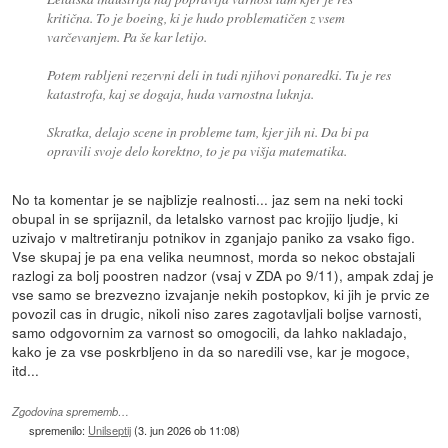
kritična. To je boeing, ki je hudo problematičen z vsem
varčevanjem. Pa še kar letijo.
Potem rabljeni rezervni deli in tudi njihovi ponaredki. Tu je res
katastrofa, kaj se dogaja, huda varnostna luknja.
Skratka, delajo scene in probleme tam, kjer jih ni. Da bi pa
opravili svoje delo korektno, to je pa višja matematika.
No ta komentar je se najblizje realnosti... jaz sem na neki tocki
obupal in se sprijaznil, da letalsko varnost pac krojijo ljudje, ki
uzivajo v maltretiranju potnikov in zganjajo paniko za vsako figo.
Vse skupaj je pa ena velika neumnost, morda so nekoc obstajali
razlogi za bolj poostren nadzor (vsaj v ZDA po 9/11), ampak zdaj je
vse samo se brezvezno izvajanje nekih postopkov, ki jih je prvic ze
povozil cas in drugic, nikoli niso zares zagotavljali boljse varnosti,
samo odgovornim za varnost so omogocili, da lahko nakladajo,
kako je za vse poskrbljeno in da so naredili vse, kar je mogoce,
itd...
Zgodovina sprememb…
spremenilo:
Unilseptij
(
3. jun 2026 ob 11:08
)