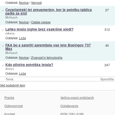
Oddelek:
Novice
/
Varnost
»
Čezatlantski let preusmerjen, ker je potniku tablica
27
padla za stol
McHusch
Oddelek:
Novice
/
Ostale najave
»
Lahko letalo izgine brez vsakršne sledi?
312
mikena
Oddelek:
Loža
»
FAA bo s sateliti spremljala vse lete Boeingov 737
45
Max
McHusch
Oddelek:
Novice
/
Znanost in tehnologija
»
Kdo pilotira potniška letala?
247
dronyx
Oddelek:
Loža
Tema
Sporočila
Več podobnih tem
Pravila
Večina pravic pridržanih
Odgovornost
Oglaševanje
Kontakt
ISSN 1581-0186