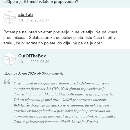
c23po a je BT med vzletom prepovedan?
starfotr
::
3. jun 2026, 08:17
Potem pa naj pred vzletom preverijo in ne vzletijo. Ne pa vmes,
sredi ničesar. Šalabajzerska odločitev pilota. Isto časa bi bili v
zraku, če bi normalno poletel do cilja, ne pa da je obrnil.
OutOfTheBox
::
3. jun 2026, 08:30
c23po
je
3. jun 2026 ob 06:09
izjavil
:
Sarfotr, med preverjanjem sistemov pred vzletom je opažena
motnja na frekvenci 2.4 GHz. Neki glupan iz posadke se je
domislil, da bi to lahko bila bluetooth naprava in šel preveriti.
Tokrat izjemoma je imel prav. Odkril je napravo z imenom
BOMB. Še drugič je zasijal, ko se je spomnil, da nekje drugje v
pravilih civilnega letalstva piše, kako je polet prepovedan ob
najmanjšem sumu na nevarnost za življenja potnikov in posadke.
Zato se je kretenski kapetan odločil, kot se je. Kaj češ ...