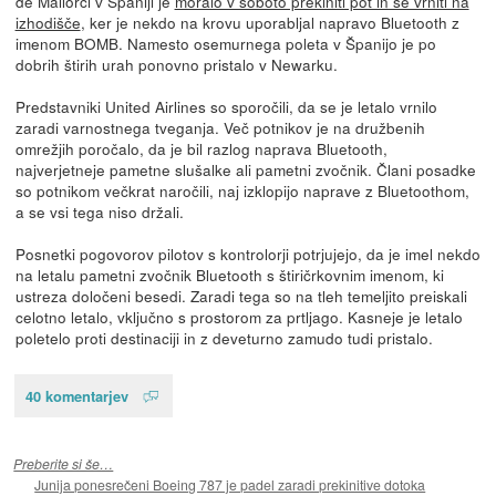
de Mallorci v Španiji je
moralo v soboto prekiniti pot in se vrniti na
izhodišče
, ker je nekdo na krovu uporabljal napravo Bluetooth z
imenom BOMB. Namesto osemurnega poleta v Španijo je po
dobrih štirih urah ponovno pristalo v Newarku.
Predstavniki United Airlines so sporočili, da se je letalo vrnilo
zaradi varnostnega tveganja. Več potnikov je na družbenih
omrežjih poročalo, da je bil razlog naprava Bluetooth,
najverjetneje pametne slušalke ali pametni zvočnik. Člani posadke
so potnikom večkrat naročili, naj izklopijo naprave z Bluetoothom,
a se vsi tega niso držali.
Posnetki pogovorov pilotov s kontrolorji potrjujejo, da je imel nekdo
na letalu pametni zvočnik Bluetooth s štiričrkovnim imenom, ki
ustreza določeni besedi. Zaradi tega so na tleh temeljito preiskali
celotno letalo, vključno s prostorom za prtljago. Kasneje je letalo
poletelo proti destinaciji in z deveturno zamudo tudi pristalo.
40 komentarjev
Preberite si še…
Junija ponesrečeni Boeing 787 je padel zaradi prekinitive dotoka