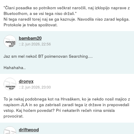
"Člani posadke so potnikom večkrat naročili, naj izklopijo naprave z
Bluetoothom, a se vsi tega niso držali."
Ni tega naredil torej naj se ga kaznuje. Navodila niso zarad lepšga.
Protokole je treba spoštovat.
bambam20
::
2. jun 2026, 22:56
Jaz sm mel nekoč BT poimenovan Searching....
Hahahaha..
dronyx
::
2. jun 2026, 23:00
To je nekaj podobnega kot na Hrvaškem, ko je nekdo nosil majico z
napisom JLA in so ga zabrisali zaradi tega iz države in prepovedali
vstop. Kaj hočem povedat? Pri nekaterih rečeh nima smisla
provocirat.
driftwood