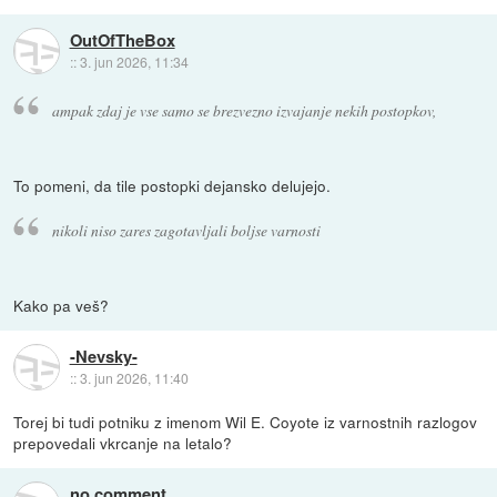
OutOfTheBox
::
3. jun 2026, 11:34
ampak zdaj je vse samo se brezvezno izvajanje nekih postopkov,
To pomeni, da tile postopki dejansko delujejo.
nikoli niso zares zagotavljali boljse varnosti
Kako pa veš?
-Nevsky-
::
3. jun 2026, 11:40
Torej bi tudi potniku z imenom Wil E. Coyote iz varnostnih razlogov
prepovedali vkrcanje na letalo?
no comment