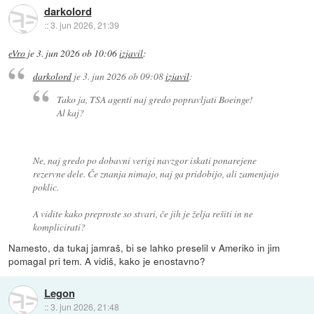
darkolord
::
3. jun 2026, 21:39
eVro
je
3. jun 2026 ob 10:06
izjavil
:
darkolord
je
3. jun 2026 ob 09:08
izjavil
:
Tako ja, TSA agenti naj gredo popravljati Boeinge!
Al kaj?
Ne, naj gredo po dobavni verigi navzgor iskati ponarejene
rezervne dele. Če znanja nimajo, naj ga pridobijo, ali zamenjajo
poklic.
A vidite kako preproste so stvari, če jih je želja rešiti in ne
komplicirati?
Namesto, da tukaj jamraš, bi se lahko preselil v Ameriko in jim
pomagal pri tem. A vidiš, kako je enostavno?
Legon
::
3. jun 2026, 21:48