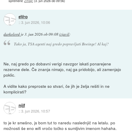
spremenil:
Zmajc
(
3. jun 2026 ob 09:56
)
eVro
::
3. jun 2026, 10:06
darkolord
je
3. jun 2026 ob 09:08
izjavil
:
Tako ja, TSA agenti naj gredo popravljati Boeinge! Al kaj?
Ne, naj gredo po dobavni verigi navzgor iskati ponarejene
rezervne dele. Če znanja nimajo, naj ga pridobijo, ali zamenjajo
poklic.
A vidite kako preproste so stvari, če jih je želja rešiti in ne
komplicirati?
nijf
::
3. jun 2026, 10:57
to je kr smešno, js bom tut to naredu naslednjič na letalu. po
možnosti še eno wifi vročo točko s sumljivim imenom hahaha.