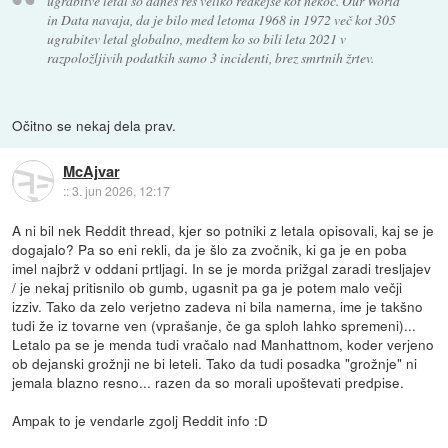
ugrabitve letal so danes res veliko redkejše kot nekoč. Our World
in Data navaja, da je bilo med letoma 1968 in 1972 več kot 305
ugrabitev letal globalno, medtem ko so bili leta 2021 v
razpoložljivih podatkih samo 3 incidenti, brez smrtnih žrtev.
Očitno se nekaj dela prav.
McAjvar
::
3. jun 2026, 12:17
A ni bil nek Reddit thread, kjer so potniki z letala opisovali, kaj se je
dogajalo? Pa so eni rekli, da je šlo za zvočnik, ki ga je en poba
imel najbrž v oddani prtljagi. In se je morda prižgal zaradi tresljajev
/ je nekaj pritisnilo ob gumb, ugasnit pa ga je potem malo večji
izziv. Tako da zelo verjetno zadeva ni bila namerna, ime je takšno
tudi že iz tovarne ven (vprašanje, če ga sploh lahko spremeni)...
Letalo pa se je menda tudi vračalo nad Manhattnom, koder verjeno
ob dejanski grožnji ne bi leteli. Tako da tudi posadka "grožnje" ni
jemala blazno resno... razen da so morali upoštevati predpise.
Ampak to je vendarle zgolj Reddit info :D