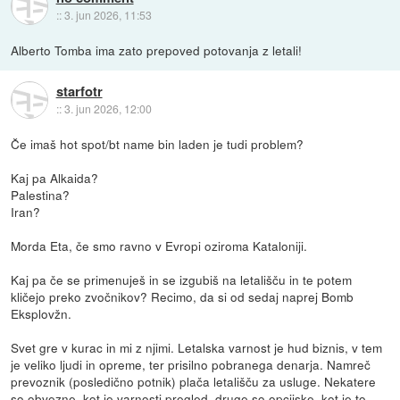
::
3. jun 2026, 11:53
Alberto Tomba ima zato prepoved potovanja z letali!
starfotr
::
3. jun 2026, 12:00
Če imaš hot spot/bt name bin laden je tudi problem?
Kaj pa Alkaida?
Palestina?
Iran?
Morda Eta, če smo ravno v Evropi oziroma Kataloniji.
Kaj pa če se primenuješ in se izgubiš na letališču in te potem
kličejo preko zvočnikov? Recimo, da si od sedaj naprej Bomb
Eksplovžn.
Svet gre v kurac in mi z njimi. Letalska varnost je hud biznis, v tem
je veliko ljudi in opreme, ter prisilno pobranega denarja. Namreč
prevoznik (posledično potnik) plača letališču za usluge. Nekatere
so obvezne, kot je varnosti pregled, druge so opcijske, kot je to