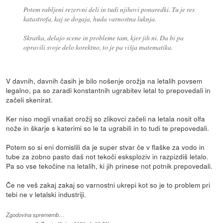
Potem rabljeni rezervni deli in tudi njihovi ponaredki. Tu je res
katastrofa, kaj se dogaja, huda varnostna luknja.
Skratka, delajo scene in probleme tam, kjer jih ni. Da bi pa
opravili svoje delo korektno, to je pa višja matematika.
V davnih, davnih časih je bilo nošenje orožja na letalih povsem
legalno, pa so zaradi konstantnih ugrabitev letal to prepovedali in
začeli skenirat.
Ker niso mogli vnašat orožij so zlikovci začeli na letala nosit olfa
nože in škarje s katerimi so le ta ugrabili in to tudi te prepovedali.
Potem so si eni domislili da je super stvar če v flaške za vodo in
tube za zobno pasto daš not tekoči esksploziv in razpizdiš letalo.
Pa so vse tekočine na letalih, ki jih prinese not potnik prepovedali.
Če ne veš zakaj zakaj so varnostni ukrepi kot so je to problem pri
tebi ne v letalski industriji.
Zgodovina sprememb…