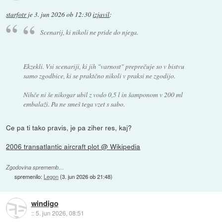
starfotr
je
3. jun 2026 ob 12:30
izjavil
:
Scenarij, ki nikoli ne pride do njega.
Ekzekli. Vsi scenariji, ki jih "varnost" preprečuje so v bistvu
samo zgodbice, ki se praktčno nikoli v praksi ne zgodijo.
Nihče ni še nikogar ubil z vodo 0,5 l in šamponom v 200 ml
embalaži. Pa ne smeš tega vzet s sabo.
Ce pa ti tako pravis, je pa ziher res, kaj?
2006 transatlantic aircraft plot @ Wikipedia
Zgodovina sprememb…
spremenilo:
Legon
(
3. jun 2026 ob 21:48
)
windigo
::
5. jun 2026, 08:51