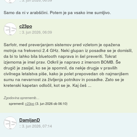
Samo da ni v arabščini. Potem je pa vsako ime sumljivo.
c23po
::
3. jun 2026, 06:09
Sarfotr, med preverjanjem sistemov pred vzletom je opažena
motnja na frekvenci 2.4 GHz. Neki glupan iz posadke se je domislil,
da bi to lahko bila bluetooth naprava in šel preveriti. Tokrat
izjemoma je imel prav. Odkril je napravo z imenom BOMB. Še
drugič je zasijal, ko se je spomnil, da nekje drugje v pravilih
civilnega letalstva piše, kako je polet prepovedan ob najmanjšem
sumu na nevarnost za življenja potnikov in posadke. Zato se je
kretenski kapetan odločil, kot se je. Kaj češ ...
Zgodovina sprememb…
spremenil:
c23po
(
3. jun 2026 ob 06:10
)
DamijanD
::
3. jun 2026, 07:14