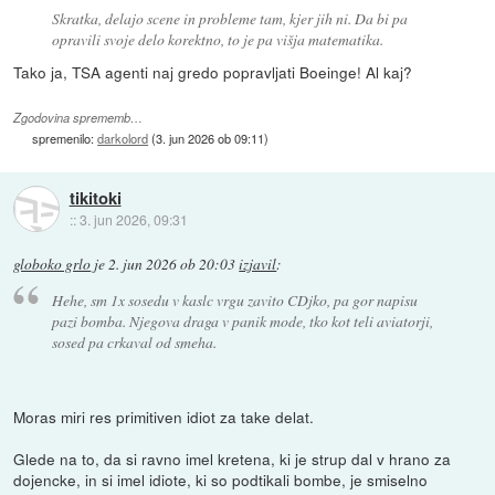
Skratka, delajo scene in probleme tam, kjer jih ni. Da bi pa
opravili svoje delo korektno, to je pa višja matematika.
Tako ja, TSA agenti naj gredo popravljati Boeinge! Al kaj?
Zgodovina sprememb…
spremenilo:
darkolord
(
3. jun 2026 ob 09:11
)
tikitoki
::
3. jun 2026, 09:31
globoko grlo
je
2. jun 2026 ob 20:03
izjavil
:
Hehe, sm 1x sosedu v kaslc vrgu zavito CDjko, pa gor napisu
pazi bomba. Njegova draga v panik mode, tko kot teli aviatorji,
sosed pa crkaval od smeha.
Moras miri res primitiven idiot za take delat.
Glede na to, da si ravno imel kretena, ki je strup dal v hrano za
dojencke, in si imel idiote, ki so podtikali bombe, je smiselno