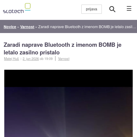
☰
Novice
»
Varnost
»
Zaradi naprave Bluetooth z imenom BOMB je letalo zasilno pristalo
Zaradi naprave Bluetooth z imenom BOMB je
letalo zasilno pristalo
Matej Huš
::
2. jun 2026
ob 19:09
Varnost