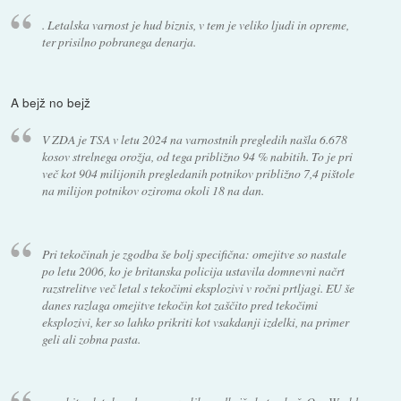
. Letalska varnost je hud biznis, v tem je veliko ljudi in opreme,
ter prisilno pobranega denarja.
A bejž no bejž
V ZDA je TSA v letu 2024 na varnostnih pregledih našla 6.678
kosov strelnega orožja, od tega približno 94 % nabitih. To je pri
več kot 904 milijonih pregledanih potnikov približno 7,4 pištole
na milijon potnikov oziroma okoli 18 na dan.
Pri tekočinah je zgodba še bolj specifična: omejitve so nastale
po letu 2006, ko je britanska policija ustavila domnevni načrt
razstrelitve več letal s tekočimi eksplozivi v ročni prtljagi. EU še
danes razlaga omejitve tekočin kot zaščito pred tekočimi
eksplozivi, ker so lahko prikriti kot vsakdanji izdelki, na primer
geli ali zobna pasta.