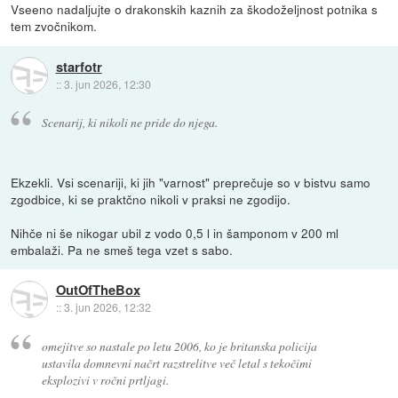
Vseeno nadaljujte o drakonskih kaznih za škodoželjnost potnika s
tem zvočnikom.
starfotr
::
3. jun 2026, 12:30
Scenarij, ki nikoli ne pride do njega.
Ekzekli. Vsi scenariji, ki jih "varnost" preprečuje so v bistvu samo
zgodbice, ki se praktčno nikoli v praksi ne zgodijo.
Nihče ni še nikogar ubil z vodo 0,5 l in šamponom v 200 ml
embalaži. Pa ne smeš tega vzet s sabo.
OutOfTheBox
::
3. jun 2026, 12:32
omejitve so nastale po letu 2006, ko je britanska policija
ustavila domnevni načrt razstrelitve več letal s tekočimi
eksplozivi v ročni prtljagi.