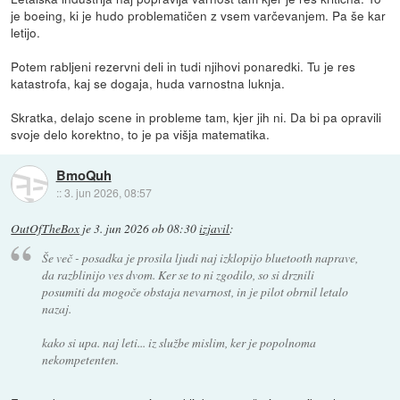
je boeing, ki je hudo problematičen z vsem varčevanjem. Pa še kar
letijo.
Potem rabljeni rezervni deli in tudi njihovi ponaredki. Tu je res
katastrofa, kaj se dogaja, huda varnostna luknja.
Skratka, delajo scene in probleme tam, kjer jih ni. Da bi pa opravili
svoje delo korektno, to je pa višja matematika.
BmoQuh
::
3. jun 2026, 08:57
OutOfTheBox
je
3. jun 2026 ob 08:30
izjavil
:
Še več - posadka je prosila ljudi naj izklopijo bluetooth naprave,
da razblinijo ves dvom. Ker se to ni zgodilo, so si drznili
posumiti da mogoče obstaja nevarnost, in je pilot obrnil letalo
nazaj.
kako si upa. naj leti... iz službe mislim, ker je popolnoma
nekompetenten.