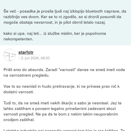
Še več - posadka je prosila ljudi naj izklopijo bluetooth naprave, da
razblinijo ves dvom. Ker se to ni zgodilo, so si drznili posumiti da
mogoče obstaja nevarnost, in je pilot obrnil letalo nazaj.
kako si upa. naj leti... iz službe mislim, ker je popolnoma
nekompetenten.
starfotr
::
3. jun 2026, 08:50
Prišli smo do absurda. Zaradi "varnosti" danes ne smeš imeti vode
na varnostnem pregledu.
Vse to so nesmisli in hudo pretiravanje, ki ne prinese prav nič k
dodatni varnosti.
Tudi to, da ne smeš imeti nekih škarjic s sabo je nesmisel. Jaz te
lahko zaštiham s povsem legalno prinešenimi zadevami skozi
varnosti pregled. Ne pa da te bom z nekim takim neuporabnim
orodjem zaštihal.
Letalska industrija naj popravlja varnost tam kjer je res kritična. To