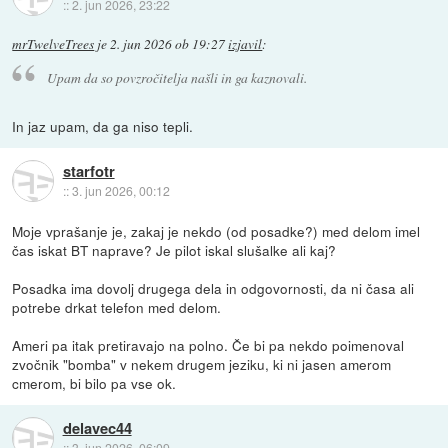
::
2. jun 2026, 23:22
mrTwelveTrees
je
2. jun 2026 ob 19:27
izjavil
:
Upam da so povzročitelja našli in ga kaznovali.
In jaz upam, da ga niso tepli.
starfotr
::
3. jun 2026, 00:12
Moje vprašanje je, zakaj je nekdo (od posadke?) med delom imel
čas iskat BT naprave? Je pilot iskal slušalke ali kaj?
Posadka ima dovolj drugega dela in odgovornosti, da ni časa ali
potrebe drkat telefon med delom.
Ameri pa itak pretiravajo na polno. Če bi pa nekdo poimenoval
zvočnik "bomba" v nekem drugem jeziku, ki ni jasen amerom
cmerom, bi bilo pa vse ok.
delavec44
::
3. jun 2026, 06:09