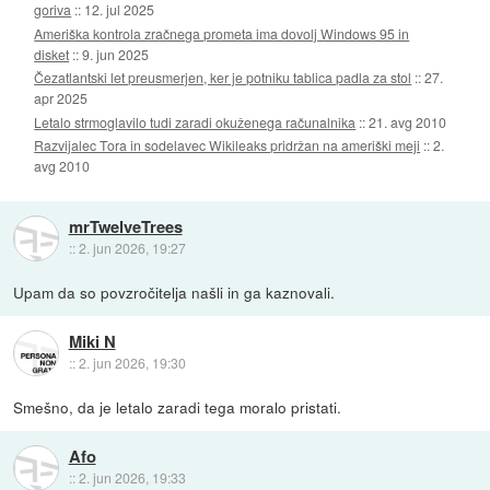
goriva
::
12. jul 2025
Ameriška kontrola zračnega prometa ima dovolj Windows 95 in
disket
::
9. jun 2025
Čezatlantski let preusmerjen, ker je potniku tablica padla za stol
::
27.
apr 2025
Letalo strmoglavilo tudi zaradi okuženega računalnika
::
21. avg 2010
Razvijalec Tora in sodelavec Wikileaks pridržan na ameriški meji
::
2.
avg 2010
mrTwelveTrees
::
2. jun 2026, 19:27
Upam da so povzročitelja našli in ga kaznovali.
Miki N
::
2. jun 2026, 19:30
Smešno, da je letalo zaradi tega moralo pristati.
Afo
::
2. jun 2026, 19:33