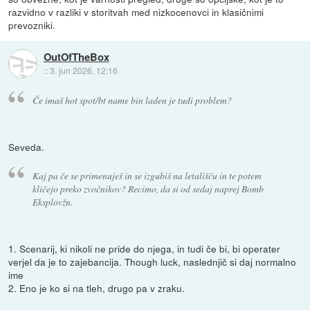
razvidno v razliki v storitvah med nizkocenovci in klasičnimi
prevozniki.
OutOfTheBox
::
3. jun 2026, 12:16
Če imaš hot spot/bt name bin laden je tudi problem?
Seveda.
Kaj pa če se primenuješ in se izgubiš na letališču in te potem
kličejo preko zvočnikov? Recimo, da si od sedaj naprej Bomb
Eksplovžn.
1. Scenarij, ki nikoli ne pride do njega, in tudi če bi, bi operater
verjel da je to zajebancija. Though luck, naslednjič si daj normalno
ime
2. Eno je ko si na tleh, drugo pa v zraku.