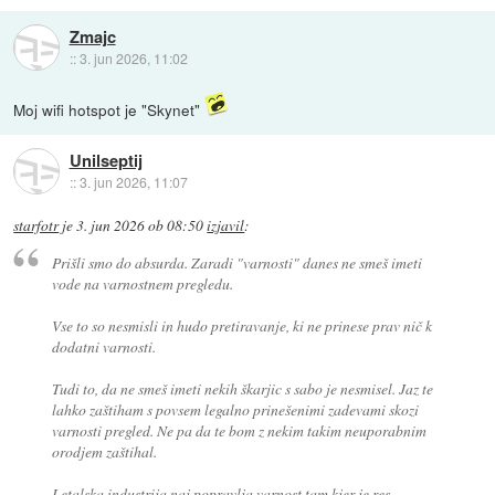
Zmajc
::
3. jun 2026, 11:02
Moj wifi hotspot je "Skynet"
Unilseptij
::
3. jun 2026, 11:07
starfotr
je
3. jun 2026 ob 08:50
izjavil
:
Prišli smo do absurda. Zaradi "varnosti" danes ne smeš imeti
vode na varnostnem pregledu.
Vse to so nesmisli in hudo pretiravanje, ki ne prinese prav nič k
dodatni varnosti.
Tudi to, da ne smeš imeti nekih škarjic s sabo je nesmisel. Jaz te
lahko zaštiham s povsem legalno prinešenimi zadevami skozi
varnosti pregled. Ne pa da te bom z nekim takim neuporabnim
orodjem zaštihal.
Letalska industrija naj popravlja varnost tam kjer je res