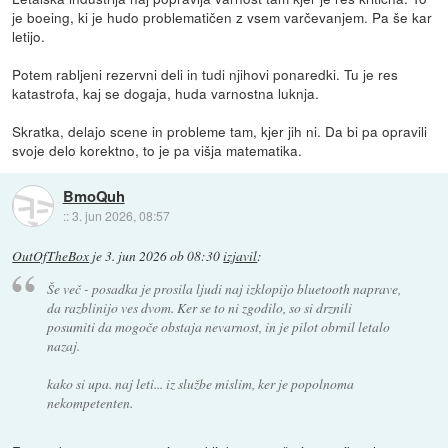
je boeing, ki je hudo problematičen z vsem varčevanjem. Pa še kar
letijo.
Potem rabljeni rezervni deli in tudi njihovi ponaredki. Tu je res
katastrofa, kaj se dogaja, huda varnostna luknja.
Skratka, delajo scene in probleme tam, kjer jih ni. Da bi pa opravili
svoje delo korektno, to je pa višja matematika.
BmoQuh
::
3. jun 2026, 08:57
OutOfTheBox
je
3. jun 2026 ob 08:30
izjavil
:
Še več - posadka je prosila ljudi naj izklopijo bluetooth naprave,
da razblinijo ves dvom. Ker se to ni zgodilo, so si drznili
posumiti da mogoče obstaja nevarnost, in je pilot obrnil letalo
nazaj.
kako si upa. naj leti... iz službe mislim, ker je popolnoma
nekompetenten.