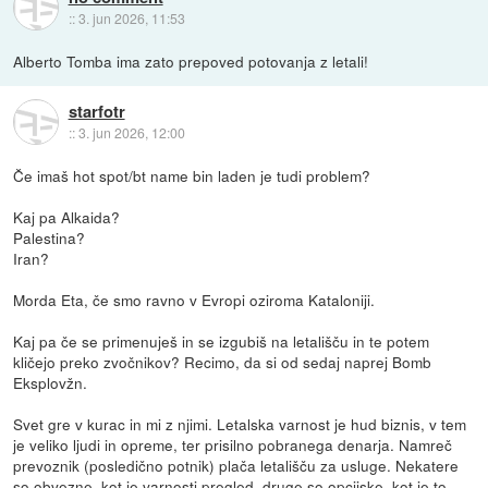
::
3. jun 2026, 11:53
Alberto Tomba ima zato prepoved potovanja z letali!
starfotr
::
3. jun 2026, 12:00
Če imaš hot spot/bt name bin laden je tudi problem?
Kaj pa Alkaida?
Palestina?
Iran?
Morda Eta, če smo ravno v Evropi oziroma Kataloniji.
Kaj pa če se primenuješ in se izgubiš na letališču in te potem
kličejo preko zvočnikov? Recimo, da si od sedaj naprej Bomb
Eksplovžn.
Svet gre v kurac in mi z njimi. Letalska varnost je hud biznis, v tem
je veliko ljudi in opreme, ter prisilno pobranega denarja. Namreč
prevoznik (posledično potnik) plača letališču za usluge. Nekatere
so obvezne, kot je varnosti pregled, druge so opcijske, kot je to