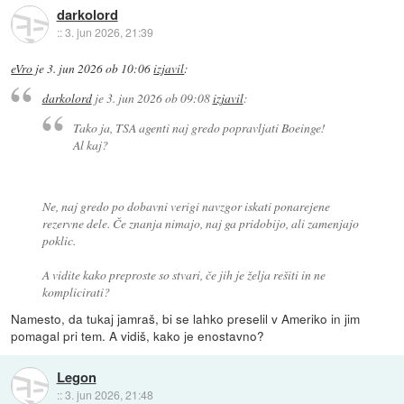
darkolord
::
3. jun 2026, 21:39
eVro
je
3. jun 2026 ob 10:06
izjavil
:
darkolord
je
3. jun 2026 ob 09:08
izjavil
:
Tako ja, TSA agenti naj gredo popravljati Boeinge!
Al kaj?
Ne, naj gredo po dobavni verigi navzgor iskati ponarejene
rezervne dele. Če znanja nimajo, naj ga pridobijo, ali zamenjajo
poklic.
A vidite kako preproste so stvari, če jih je želja rešiti in ne
komplicirati?
Namesto, da tukaj jamraš, bi se lahko preselil v Ameriko in jim
pomagal pri tem. A vidiš, kako je enostavno?
Legon
::
3. jun 2026, 21:48