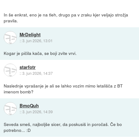
In še enkrat, eno je na tleh, drugo pa v zraku kjer veljajo strožja
pravila.
MrDelight
::
3. jun 2026, 13:01
Kogar je pičila kača, se boji zvite vrvi.
starfotr
::
3. jun 2026, 14:37
Naslednje vprašanje je ali se lahko vozim mimo letališča z BT
imenom bomb?
BmoQuh
::
3. jun 2026, 14:39
Seveda smeš, najboljše sicer, da poskusiš in poročaš. Če bo
potrebno... :D