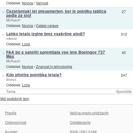
Oddelek:
Novice
/
Varnost
»
Čezatlantski let preusmerjen, ker je potniku tablica
27
padla za stol
McHusch
Oddelek:
Novice
/
Ostale najave
»
Lahko letalo izgine brez vsakršne sledi?
312
mikena
Oddelek:
Loža
»
FAA bo s sateliti spremljala vse lete Boeingov 737
45
Max
McHusch
Oddelek:
Novice
/
Znanost in tehnologija
»
Kdo pilotira potniška letala?
247
dronyx
Oddelek:
Loža
Tema
Sporočila
Več podobnih tem
Pravila
Večina pravic pridržanih
Odgovornost
Oglaševanje
Kontakt
ISSN 1581-0186