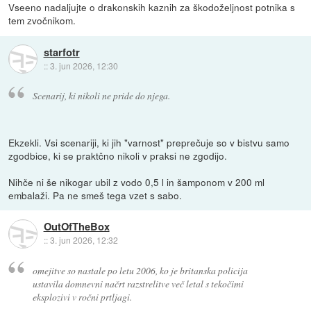
Vseeno nadaljujte o drakonskih kaznih za škodoželjnost potnika s
tem zvočnikom.
starfotr
::
3. jun 2026, 12:30
Scenarij, ki nikoli ne pride do njega.
Ekzekli. Vsi scenariji, ki jih "varnost" preprečuje so v bistvu samo
zgodbice, ki se praktčno nikoli v praksi ne zgodijo.
Nihče ni še nikogar ubil z vodo 0,5 l in šamponom v 200 ml
embalaži. Pa ne smeš tega vzet s sabo.
OutOfTheBox
::
3. jun 2026, 12:32
omejitve so nastale po letu 2006, ko je britanska policija
ustavila domnevni načrt razstrelitve več letal s tekočimi
eksplozivi v ročni prtljagi.