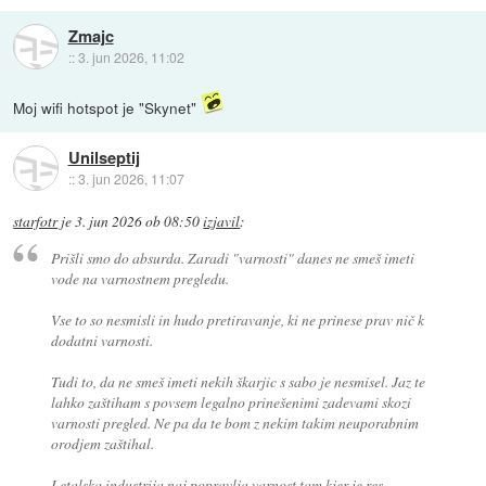
Zmajc
::
3. jun 2026, 11:02
Moj wifi hotspot je "Skynet"
Unilseptij
::
3. jun 2026, 11:07
starfotr
je
3. jun 2026 ob 08:50
izjavil
:
Prišli smo do absurda. Zaradi "varnosti" danes ne smeš imeti
vode na varnostnem pregledu.
Vse to so nesmisli in hudo pretiravanje, ki ne prinese prav nič k
dodatni varnosti.
Tudi to, da ne smeš imeti nekih škarjic s sabo je nesmisel. Jaz te
lahko zaštiham s povsem legalno prinešenimi zadevami skozi
varnosti pregled. Ne pa da te bom z nekim takim neuporabnim
orodjem zaštihal.
Letalska industrija naj popravlja varnost tam kjer je res