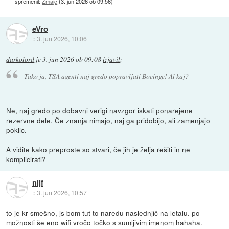
spremenil:
Zmajc
(
3. jun 2026 ob 09:56
)
eVro
::
3. jun 2026, 10:06
darkolord
je
3. jun 2026 ob 09:08
izjavil
:
Tako ja, TSA agenti naj gredo popravljati Boeinge! Al kaj?
Ne, naj gredo po dobavni verigi navzgor iskati ponarejene
rezervne dele. Če znanja nimajo, naj ga pridobijo, ali zamenjajo
poklic.
A vidite kako preproste so stvari, če jih je želja rešiti in ne
komplicirati?
nijf
::
3. jun 2026, 10:57
to je kr smešno, js bom tut to naredu naslednjič na letalu. po
možnosti še eno wifi vročo točko s sumljivim imenom hahaha.