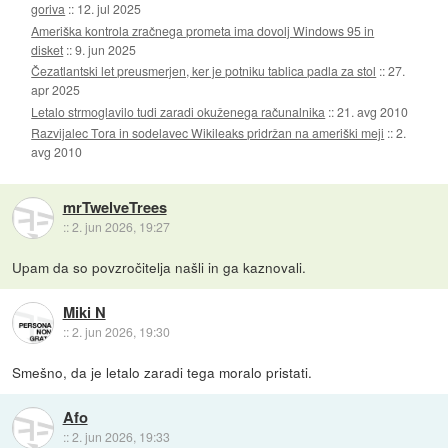
goriva
::
12. jul 2025
Ameriška kontrola zračnega prometa ima dovolj Windows 95 in
disket
::
9. jun 2025
Čezatlantski let preusmerjen, ker je potniku tablica padla za stol
::
27.
apr 2025
Letalo strmoglavilo tudi zaradi okuženega računalnika
::
21. avg 2010
Razvijalec Tora in sodelavec Wikileaks pridržan na ameriški meji
::
2.
avg 2010
mrTwelveTrees
::
2. jun 2026, 19:27
Upam da so povzročitelja našli in ga kaznovali.
Miki N
::
2. jun 2026, 19:30
Smešno, da je letalo zaradi tega moralo pristati.
Afo
::
2. jun 2026, 19:33