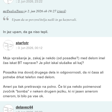
::
2. jun 2026, 23:22
mrTwelveTrees
je
2. jun 2026 ob 19:27
izjavil
:
Upam da so povzročitelja našli in ga kaznovali.
In jaz upam, da ga niso tepli.
starfotr
::
3. jun 2026, 00:12
Moje vprašanje je, zakaj je nekdo (od posadke?) med delom imel
čas iskat BT naprave? Je pilot iskal slušalke ali kaj?
Posadka ima dovolj drugega dela in odgovornosti, da ni časa ali
potrebe drkat telefon med delom.
Ameri pa itak pretiravajo na polno. Če bi pa nekdo poimenoval
zvočnik "bomba" v nekem drugem jeziku, ki ni jasen amerom
cmerom, bi bilo pa vse ok.
delavec44
::
3. jun 2026, 06:09