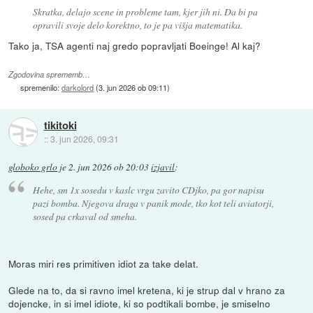
Skratka, delajo scene in probleme tam, kjer jih ni. Da bi pa
opravili svoje delo korektno, to je pa višja matematika.
Tako ja, TSA agenti naj gredo popravljati Boeinge! Al kaj?
Zgodovina sprememb…
spremenilo:
darkolord
(
3. jun 2026 ob 09:11
)
tikitoki
::
3. jun 2026, 09:31
globoko grlo
je
2. jun 2026 ob 20:03
izjavil
:
Hehe, sm 1x sosedu v kaslc vrgu zavito CDjko, pa gor napisu
pazi bomba. Njegova draga v panik mode, tko kot teli aviatorji,
sosed pa crkaval od smeha.
Moras miri res primitiven idiot za take delat.
Glede na to, da si ravno imel kretena, ki je strup dal v hrano za
dojencke, in si imel idiote, ki so podtikali bombe, je smiselno