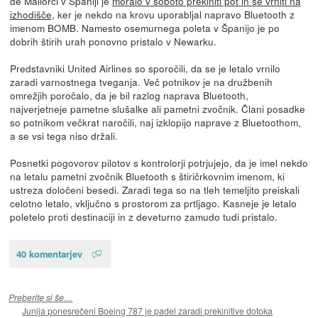
de Mallorci v Španiji je
moralo v soboto prekiniti pot in se vrniti na
izhodišče
, ker je nekdo na krovu uporabljal napravo Bluetooth z
imenom BOMB. Namesto osemurnega poleta v Španijo je po
dobrih štirih urah ponovno pristalo v Newarku.
Predstavniki United Airlines so sporočili, da se je letalo vrnilo
zaradi varnostnega tveganja. Več potnikov je na družbenih
omrežjih poročalo, da je bil razlog naprava Bluetooth,
najverjetneje pametne slušalke ali pametni zvočnik. Člani posadke
so potnikom večkrat naročili, naj izklopijo naprave z Bluetoothom,
a se vsi tega niso držali.
Posnetki pogovorov pilotov s kontrolorji potrjujejo, da je imel nekdo
na letalu pametni zvočnik Bluetooth s štiričrkovnim imenom, ki
ustreza določeni besedi. Zaradi tega so na tleh temeljito preiskali
celotno letalo, vključno s prostorom za prtljago. Kasneje je letalo
poletelo proti destinaciji in z deveturno zamudo tudi pristalo.
40 komentarjev
Preberite si še…
Junija ponesrečeni Boeing 787 je padel zaradi prekinitive dotoka