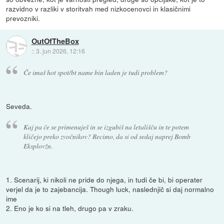
razvidno v razliki v storitvah med nizkocenovci in klasičnimi
prevozniki.
OutOfTheBox
::
3. jun 2026, 12:16
Če imaš hot spot/bt name bin laden je tudi problem?
Seveda.
Kaj pa če se primenuješ in se izgubiš na letališču in te potem
kličejo preko zvočnikov? Recimo, da si od sedaj naprej Bomb
Eksplovžn.
1. Scenarij, ki nikoli ne pride do njega, in tudi če bi, bi operater
verjel da je to zajebancija. Though luck, naslednjič si daj normalno
ime
2. Eno je ko si na tleh, drugo pa v zraku.