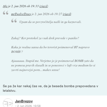
Afo
je
2. jun 2026 ob 19:33
izjavil
:
mrTwelveTrees
je
2. jun 2026 ob 19:27
izjavil
:
Upam da so povzročitelja našli in ga kaznovali.
Zakaj? Ker protokol za vsak drek prevede v paniko?
Kaka je realna sansa da bo terorist poimenoval BT napravo
BOMB!?
Ajaaaaaa. Stupid me. Verjetno jo je poimenoval BOMB zato da
ne pomesa pravih slusalk in se ponesreci v luft vrze medtem ko si
zavrti najnovejsi porn... makes sense!
Se pa že kar nekaj čas ve, da je beseda bomba prepovedana v
letalstvu.
JanBrezov
::
2. jun 2026, 19:58