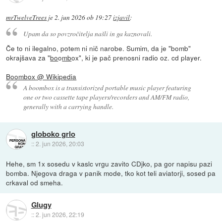
mrTwelveTrees
je
2. jun 2026 ob 19:27
izjavil
:
Upam da so povzročitelja našli in ga kaznovali.
Če to ni ilegalno, potem ni nič narobe. Sumim, da je "bomb"
okrajšava za "
bo
o
mb
ox", ki je pač prenosni radio oz. cd player.
Boombox @ Wikipedia
A boombox is a transistorized portable music player featuring
one or two cassette tape players/recorders and AM/FM radio,
generally with a carrying handle.
globoko grlo
::
2. jun 2026, 20:03
Hehe, sm 1x sosedu v kaslc vrgu zavito CDjko, pa gor napisu pazi
bomba. Njegova draga v panik mode, tko kot teli aviatorji, sosed pa
crkaval od smeha.
Glugy
::
2. jun 2026, 22:19