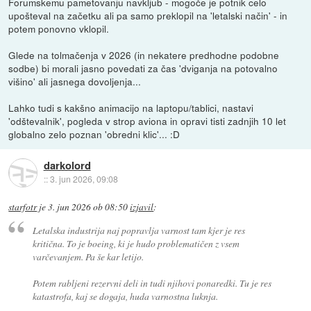
Forumskemu pametovanju navkljub - mogoče je potnik celo
upošteval na začetku ali pa samo preklopil na 'letalski način' - in
potem ponovno vklopil.
Glede na tolmačenja v 2026 (in nekatere predhodne podobne
sodbe) bi morali jasno povedati za čas 'dviganja na potovalno
višino' ali jasnega dovoljenja...
Lahko tudi s kakšno animacijo na laptopu/tablici, nastavi
'odštevalnik', pogleda v strop aviona in opravi tisti zadnjih 10 let
globalno zelo poznan 'obredni klic'... :D
darkolord
::
3. jun 2026, 09:08
starfotr
je
3. jun 2026 ob 08:50
izjavil
:
Letalska industrija naj popravlja varnost tam kjer je res
kritična. To je boeing, ki je hudo problematičen z vsem
varčevanjem. Pa še kar letijo.
Potem rabljeni rezervni deli in tudi njihovi ponaredki. Tu je res
katastrofa, kaj se dogaja, huda varnostna luknja.