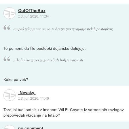
OutOfTheBox
::
3. jun 2026, 11:34
ampak zdaj je vse samo se brezvezno izvajanje nekih postopkov,
To pomeni, da tile postopki dejansko delujejo.
nikoli niso zares zagotavljali boljse varnosti
Kako pa veš?
-Nevsky-
::
3. jun 2026, 11:40
Torej bi tudi potniku z imenom Wil E. Coyote iz varnostnih razlogov
prepovedali vkrcanje na letalo?
no comment