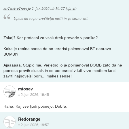
mrTwelveTrees
je
2. jun 2026 ob 19:27
izjavil
:
Upam da so povzročitelja našli in ga kaznovali.
Zakaj? Ker protokol za vsak drek prevede v paniko?
Kaka je realna sansa da bo terorist poimenoval BT napravo
BOMB!?
Ajaaaaaa. Stupid me. Verjetno jo je poimenoval BOMB zato da ne
pomesa pravih slusalk in se ponesreci v luft vrze medtem ko si
zavrti najnovejsi porn... makes sense!
mtosev
::
2. jun 2026, 19:45
Haha. Kaj vse ljudi počnejo. Dobra.
Redorange
::
2. jun 2026, 19:57