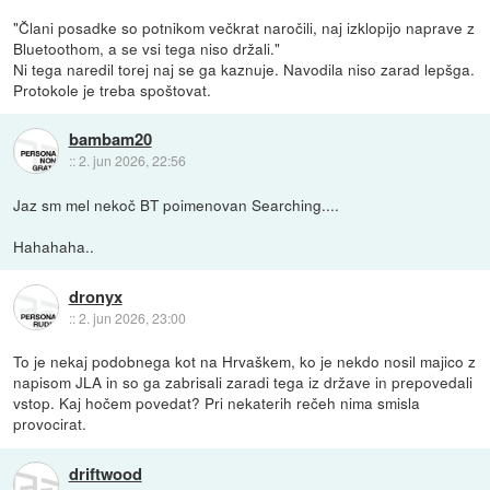
"Člani posadke so potnikom večkrat naročili, naj izklopijo naprave z
Bluetoothom, a se vsi tega niso držali."
Ni tega naredil torej naj se ga kaznuje. Navodila niso zarad lepšga.
Protokole je treba spoštovat.
bambam20
::
2. jun 2026, 22:56
Jaz sm mel nekoč BT poimenovan Searching....
Hahahaha..
dronyx
::
2. jun 2026, 23:00
To je nekaj podobnega kot na Hrvaškem, ko je nekdo nosil majico z
napisom JLA in so ga zabrisali zaradi tega iz države in prepovedali
vstop. Kaj hočem povedat? Pri nekaterih rečeh nima smisla
provocirat.
driftwood