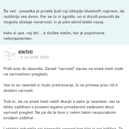
Še več - posadka je prosila ljudi naj izklopijo bluetooth naprave, da
razblinijo ves dvom. Ker se to ni zgodilo, so si drznili posumiti da
mogoče obstaja nevarnost, in je pilot obrnil letalo nazaj.
kako si upa. naj leti... iz službe mislim, ker je popolnoma
nekompetenten.
starfotr
::
3. jun 2026, 08:50
Prišli smo do absurda. Zaradi "varnosti" danes ne smeš imeti vode
na varnostnem pregledu.
Vse to so nesmisli in hudo pretiravanje, ki ne prinese prav nič k
dodatni varnosti.
Tudi to, da ne smeš imeti nekih škarjic s sabo je nesmisel. Jaz te
lahko zaštiham s povsem legalno prinešenimi zadevami skozi
varnosti pregled. Ne pa da te bom z nekim takim neuporabnim
orodjem zaštihal.
Letalska industrija naj popravlja varnost tam kjer je res kritična. To