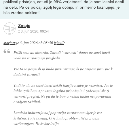
poklicati pristojen, cetudi je 99% verjetnosti, da je sam lokalni debil
na delu. Pa ce poicaji zgolj tega dobijo, in primerno kaznujejo, je
bilo vredno poklicati.
Zmajc
::
3. jun 2026, 09:54
starfotr
je
3. jun 2026 ob 08:50
izjavil
:
Prišli smo do absurda. Zaradi "varnosti" danes ne smeš imeti
vode na varnostnem pregledu.
Vse to so nesmisli in hudo pretiravanje, ki ne prinese prav nič k
dodatni varnosti.
Tudi to, da ne smeš imeti nekih škarjic s sabo je nesmisel. Jaz te
lahko zaštiham s povsem legalno prinešenimi zadevami skozi
varnosti pregled. Ne pa da te bom z nekim takim neuporabnim
orodjem zaštihal.
Letalska industrija naj popravlja varnost tam kjer je res
kritična. To je boeing, ki je hudo problematičen z vsem
varčevanjem. Pa še kar letijo.