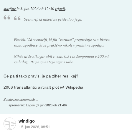
starfotr
je
3. jun 2026 ob 12:30
izjavil
:
Scenarij, ki nikoli ne pride do njega.
Ekzekli. Vsi scenariji, ki jih "varnost" preprečuje so v bistvu
samo zgodbice, ki se praktčno nikoli v praksi ne zgodijo.
Nihče ni še nikogar ubil z vodo 0,5 l in šamponom v 200 ml
embalaži. Pa ne smeš tega vzet s sabo.
Ce pa ti tako pravis, je pa ziher res, kaj?
2006 transatlantic aircraft plot @ Wikipedia
Zgodovina sprememb…
spremenilo:
Legon
(
3. jun 2026 ob 21:48
)
windigo
::
5. jun 2026, 08:51