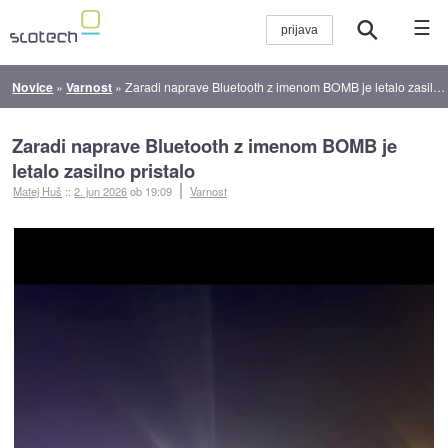
☰
Novice
»
Varnost
»
Zaradi naprave Bluetooth z imenom BOMB je letalo zasilno pristalo
Zaradi naprave Bluetooth z imenom BOMB je
letalo zasilno pristalo
Matej Huš
::
2. jun 2026
ob 19:09
Varnost