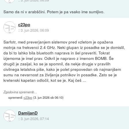
Samo da ni v arabščini. Potem je pa vsako ime sumljivo.
c23po
::
3. jun 2026, 06:09
Sarfotr, med preverjanjem sistemov pred vzletom je opažena
motnja na frekvenci 2.4 GHz. Neki glupan iz posadke se je domislil,
da bi to lahko bila bluetooth naprava in šel preveriti. Tokrat
izjemoma je imel prav. Odkril je napravo z imenom BOMB. Še
drugič je zasijal, ko se je spomnil, da nekje drugje v pravilih
civilnega letalstva piše, kako je polet prepovedan ob najmanjšem
sumu na nevarnost za življenja potnikov in posadke. Zato se je
kretenski kapetan odločil, kot se je. Kaj češ ...
Zgodovina sprememb…
spremenil:
c23po
(
3. jun 2026 ob 06:10
)
DamijanD
::
3. jun 2026, 07:14