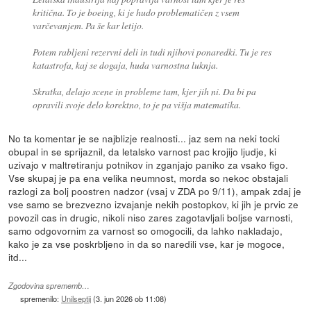
kritična. To je boeing, ki je hudo problematičen z vsem
varčevanjem. Pa še kar letijo.
Potem rabljeni rezervni deli in tudi njihovi ponaredki. Tu je res
katastrofa, kaj se dogaja, huda varnostna luknja.
Skratka, delajo scene in probleme tam, kjer jih ni. Da bi pa
opravili svoje delo korektno, to je pa višja matematika.
No ta komentar je se najblizje realnosti... jaz sem na neki tocki
obupal in se sprijaznil, da letalsko varnost pac krojijo ljudje, ki
uzivajo v maltretiranju potnikov in zganjajo paniko za vsako figo.
Vse skupaj je pa ena velika neumnost, morda so nekoc obstajali
razlogi za bolj poostren nadzor (vsaj v ZDA po 9/11), ampak zdaj je
vse samo se brezvezno izvajanje nekih postopkov, ki jih je prvic ze
povozil cas in drugic, nikoli niso zares zagotavljali boljse varnosti,
samo odgovornim za varnost so omogocili, da lahko nakladajo,
kako je za vse poskrbljeno in da so naredili vse, kar je mogoce,
itd...
Zgodovina sprememb…
spremenilo:
Unilseptij
(
3. jun 2026 ob 11:08
)