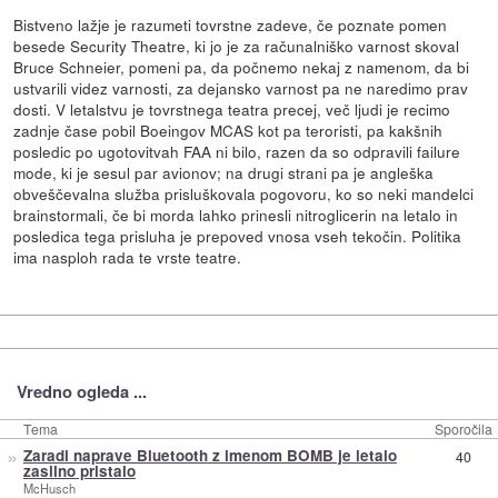
Bistveno lažje je razumeti tovrstne zadeve, če poznate pomen
besede Security Theatre, ki jo je za računalniško varnost skoval
Bruce Schneier, pomeni pa, da počnemo nekaj z namenom, da bi
ustvarili videz varnosti, za dejansko varnost pa ne naredimo prav
dosti. V letalstvu je tovrstnega teatra precej, več ljudi je recimo
zadnje čase pobil Boeingov MCAS kot pa teroristi, pa kakšnih
posledic po ugotovitvah FAA ni bilo, razen da so odpravili failure
mode, ki je sesul par avionov; na drugi strani pa je angleška
obveščevalna služba prisluškovala pogovoru, ko so neki mandelci
brainstormali, če bi morda lahko prinesli nitroglicerin na letalo in
posledica tega prisluha je prepoved vnosa vseh tekočin. Politika
ima nasploh rada te vrste teatre.
Vredno ogleda ...
Tema
Sporočila
»
Zaradi naprave Bluetooth z imenom BOMB je letalo
40
zasilno pristalo
McHusch