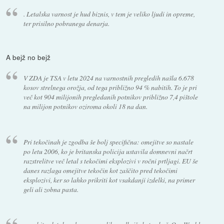
. Letalska varnost je hud biznis, v tem je veliko ljudi in opreme,
ter prisilno pobranega denarja.
A bejž no bejž
V ZDA je TSA v letu 2024 na varnostnih pregledih našla 6.678
kosov strelnega orožja, od tega približno 94 % nabitih. To je pri
več kot 904 milijonih pregledanih potnikov približno 7,4 pištole
na milijon potnikov oziroma okoli 18 na dan.
Pri tekočinah je zgodba še bolj specifična: omejitve so nastale
po letu 2006, ko je britanska policija ustavila domnevni načrt
razstrelitve več letal s tekočimi eksplozivi v ročni prtljagi. EU še
danes razlaga omejitve tekočin kot zaščito pred tekočimi
eksplozivi, ker so lahko prikriti kot vsakdanji izdelki, na primer
geli ali zobna pasta.