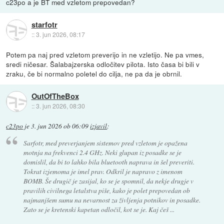
c23po a je BT med vzletom prepovedan?
starfotr
::
3. jun 2026, 08:17
Potem pa naj pred vzletom preverijo in ne vzletijo. Ne pa vmes,
sredi ničesar. Šalabajzerska odločitev pilota. Isto časa bi bili v
zraku, če bi normalno poletel do cilja, ne pa da je obrnil.
OutOfTheBox
::
3. jun 2026, 08:30
c23po
je
3. jun 2026 ob 06:09
izjavil
:
Sarfotr, med preverjanjem sistemov pred vzletom je opažena
motnja na frekvenci 2.4 GHz. Neki glupan iz posadke se je
domislil, da bi to lahko bila bluetooth naprava in šel preveriti.
Tokrat izjemoma je imel prav. Odkril je napravo z imenom
BOMB. Še drugič je zasijal, ko se je spomnil, da nekje drugje v
pravilih civilnega letalstva piše, kako je polet prepovedan ob
najmanjšem sumu na nevarnost za življenja potnikov in posadke.
Zato se je kretenski kapetan odločil, kot se je. Kaj češ ...