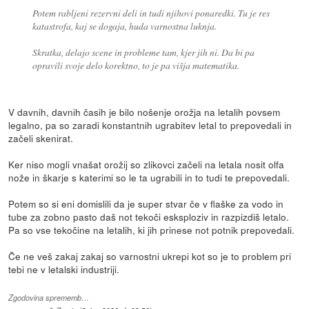
Potem rabljeni rezervni deli in tudi njihovi ponaredki. Tu je res
katastrofa, kaj se dogaja, huda varnostna luknja.
Skratka, delajo scene in probleme tam, kjer jih ni. Da bi pa
opravili svoje delo korektno, to je pa višja matematika.
V davnih, davnih časih je bilo nošenje orožja na letalih povsem
legalno, pa so zaradi konstantnih ugrabitev letal to prepovedali in
začeli skenirat.
Ker niso mogli vnašat orožij so zlikovci začeli na letala nosit olfa
nože in škarje s katerimi so le ta ugrabili in to tudi te prepovedali.
Potem so si eni domislili da je super stvar če v flaške za vodo in
tube za zobno pasto daš not tekoči esksploziv in razpizdiš letalo.
Pa so vse tekočine na letalih, ki jih prinese not potnik prepovedali.
Če ne veš zakaj zakaj so varnostni ukrepi kot so je to problem pri
tebi ne v letalski industriji.
Zgodovina sprememb…