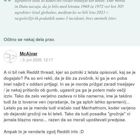
ugrabitve letal so danes res veliko redkejše kot nekoč. Our World
in Data navaja, da je bilo med letoma 1968 in 1972 več kot 305
ugrabitev letal globalno, medtem ko so bili leta 2021 v
razpoložljivih podatkih samo 3 incidenti, brez smrtnih žrtev.
Očitno se nekaj dela prav.
McAjvar
::
3. jun 2026, 12:17
A ni bil nek Reddit thread, kjer so potniki z letala opisovali, kaj se je
dogajalo? Pa so eni rekli, da je šlo za zvočnik, ki ga je en poba
imel najbrž v oddani prtljagi. In se je morda prižgal zaradi tresljajev
/ je nekaj pritisnilo ob gumb, ugasnit pa ga je potem malo večji
izziv. Tako da zelo verjetno zadeva ni bila namerna, ime je takšno
tudi že iz tovarne ven (vprašanje, če ga sploh lahko spremeni)...
Letalo pa se je menda tudi vračalo nad Manhattnom, koder verjeno
ob dejanski grožnji ne bi leteli. Tako da tudi posadka "grožnje" ni
jemala blazno resno... razen da so morali upoštevati predpise.
Ampak to je vendarle zgolj Reddit info :D