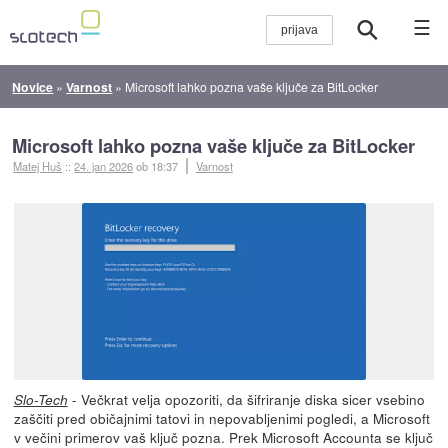
☰
Novice
»
Varnost
»
Microsoft lahko pozna vaše ključe za BitLocker
Microsoft lahko pozna vaše ključe za BitLocker
Matej Huš
::
24. jan 2026
ob 18:37
Varnost
- Večkrat velja opozoriti, da šifriranje diska sicer vsebino
Slo-Tech
zaščiti pred običajnimi tatovi in nepovabljenimi pogledi, a Microsoft
v večini primerov vaš ključ pozna. Prek Microsoft Accounta se ključ