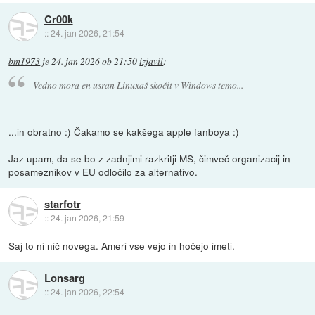
Cr00k
::
24. jan 2026, 21:54
bm1973
je
24. jan 2026 ob 21:50
izjavil
:
Vedno mora en usran Linuxaš skočit v Windows temo...
...in obratno :) Čakamo se kakšega apple fanboya :)
Jaz upam, da se bo z zadnjimi razkritji MS, čimveč organizacij in
posameznikov v EU odločilo za alternativo.
starfotr
::
24. jan 2026, 21:59
Saj to ni nič novega. Ameri vse vejo in hočejo imeti.
Lonsarg
::
24. jan 2026, 22:54