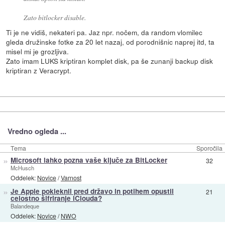
Zato bitlocker disable.
Ti je ne vidiš, nekateri pa. Jaz npr. nočem, da random vlomilec
gleda družinske fotke za 20 let nazaj, od porodnišnic naprej itd, ta
misel mi je grozljiva.
Zato imam LUKS kriptiran komplet disk, pa še zunanji backup disk
kriptiran z Veracrypt.
Vredno ogleda ...
Tema
Sporočila
»
Microsoft lahko pozna vaše ključe za BitLocker
32
McHusch
Oddelek:
Novice
/
Varnost
»
Je Apple pokleknil pred državo in potihem opustil
21
celostno šifriranje iClouda?
Balandeque
Oddelek:
Novice
/
NWO