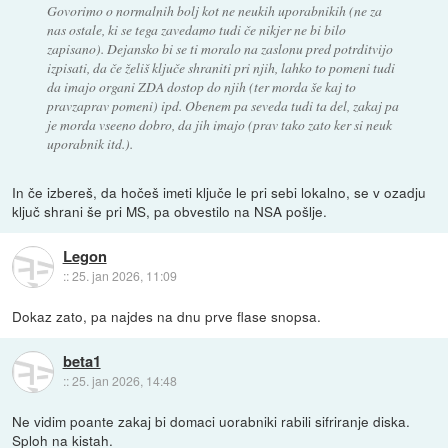
Govorimo o normalnih bolj kot ne neukih uporabnikih (ne za
nas ostale, ki se tega zavedamo tudi če nikjer ne bi bilo
zapisano). Dejansko bi se ti moralo na zaslonu pred potrditvijo
izpisati, da če želiš ključe shraniti pri njih, lahko to pomeni tudi
da imajo organi ZDA dostop do njih (ter morda še kaj to
pravzaprav pomeni) ipd. Obenem pa seveda tudi ta del, zakaj pa
je morda vseeno dobro, da jih imajo (prav tako zato ker si neuk
uporabnik itd.).
In če izbereš, da hočeš imeti ključe le pri sebi lokalno, se v ozadju
ključ shrani še pri MS, pa obvestilo na NSA pošlje.
Legon
::
25. jan 2026, 11:09
Dokaz zato, pa najdes na dnu prve flase snopsa.
beta1
::
25. jan 2026, 14:48
Ne vidim poante zakaj bi domaci uorabniki rabili sifriranje diska.
Sploh na kistah.