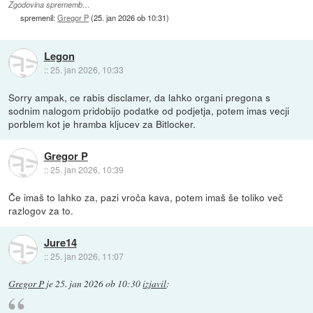
Zgodovina sprememb…
spremenil:
Gregor P
(
25. jan 2026 ob 10:31
)
Legon
::
25. jan 2026, 10:33
Sorry ampak, ce rabis disclamer, da lahko organi pregona s
sodnim nalogom pridobijo podatke od podjetja, potem imas vecji
porblem kot je hramba kljucev za Bitlocker.
Gregor P
::
25. jan 2026, 10:39
Če imaš to lahko za, pazi vroča kava, potem imaš še toliko več
razlogov za to.
Jure14
::
25. jan 2026, 11:07
Gregor P
je
25. jan 2026 ob 10:30
izjavil
: