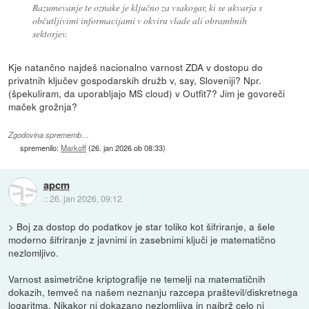
Razumevanje te oznake je ključno za vsakogar, ki se ukvarja s
občutljivimi informacijami v okviru vlade ali obrambnih
sektorjev.
Kje natančno najdeš nacionalno varnost ZDA v dostopu do
privatnih ključev gospodarskih družb v, say, Sloveniji? Npr.
(špekuliram, da uporabljajo MS cloud) v Outfit7? Jim je govoreči
maček grožnja?
Zgodovina sprememb…
spremenilo:
Markoff
(
26. jan 2026 ob 08:33
)
apcm
::
26. jan 2026, 09:12
> Boj za dostop do podatkov je star toliko kot šifriranje, a šele
moderno šifriranje z javnimi in zasebnimi ključi je matematično
nezlomljivo.
Varnost asimetrične kriptografije ne temelji na matematičnih
dokazih, temveč na našem neznanju razcepa praštevil/diskretnega
logaritma. Nikakor ni dokazano nezlomljiva in najbrž celo ni