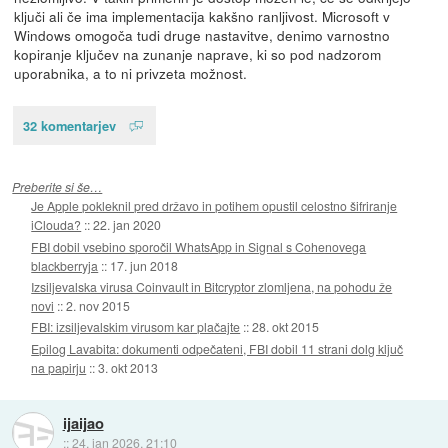
ključi ali če ima implementacija kakšno ranljivost. Microsoft v
Windows omogoča tudi druge nastavitve, denimo varnostno
kopiranje ključev na zunanje naprave, ki so pod nadzorom
uporabnika, a to ni privzeta možnost.
32 komentarjev
Preberite si še…
Je Apple pokleknil pred državo in potihem opustil celostno šifriranje
iClouda?
::
22. jan 2020
FBI dobil vsebino sporočil WhatsApp in Signal s Cohenovega
blackberryja
::
17. jun 2018
Izsiljevalska virusa Coinvault in Bitcryptor zlomljena, na pohodu že
novi
::
2. nov 2015
FBI: izsiljevalskim virusom kar plačajte
::
28. okt 2015
Epilog Lavabita: dokumenti odpečateni, FBI dobil 11 strani dolg ključ
na papirju
::
3. okt 2013
ijaijao
::
24. jan 2026, 21:10