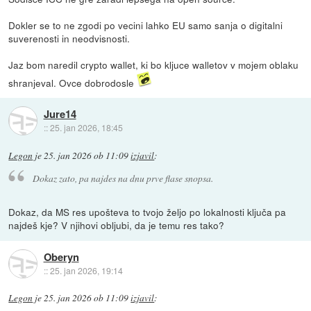
Dokler se to ne zgodi po vecini lahko EU samo sanja o digitalni
suverenosti in neodvisnosti.
Jaz bom naredil crypto wallet, ki bo kljuce walletov v mojem oblaku
shranjeval. Ovce dobrodosle
Jure14
::
25. jan 2026, 18:45
Legon
je
25. jan 2026 ob 11:09
izjavil
:
Dokaz zato, pa najdes na dnu prve flase snopsa.
Dokaz, da MS res upošteva to tvojo željo po lokalnosti ključa pa
najdeš kje? V njihovi obljubi, da je temu res tako?
Oberyn
::
25. jan 2026, 19:14
Legon
je
25. jan 2026 ob 11:09
izjavil
: