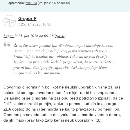
spremenilo:
bm1973
(
25. jan 2026 ob 09:48
)
Gregor P
::
25. jan 2026, 10:30
Legon
je
25. jan 2026 ob 09:28
izjavil
:
Že en čas nisem posatavljal Windows, ampak nazadnje ko sem,
imam v spominu, da je bilo precej jasno ponujeno ali želim
hraniti ključe lokalno ali v oblaku. Tako, da ne vem če se je v
konkretnem primeru kakorkoli za zgovarjat, da so stvari skrite v
pravni latovščini pogojev uporabe. Vsekakor pa dopuščam
možnost, da so kaj spremenili.
Govorimo o normalnih bolj kot ne neukih uporabnikih (ne za nas
ostale, ki se tega zavedamo tudi če nikjer ne bi bilo zapisano).
Dejansko bi se ti moralo na zaslonu pred potrditvijo izpisati, da če
želiš ključe shraniti pri njih, lahko to pomeni tudi da imajo organi
ZDA dostop do njih (ter morda še kaj to pravzaprav pomeni) ipd.
Obenem pa seveda tudi ta del, zakaj pa je morda vseeno dobro,
da jih imajo (prav tako zato ker si neuk uporabnik itd.).