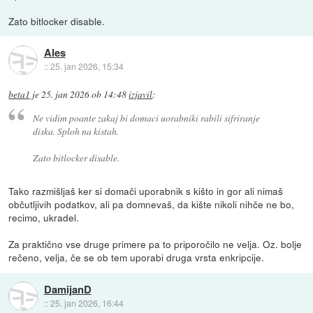
Zato bitlocker disable.
Ales
::
25. jan 2026, 15:34
beta1
je
25. jan 2026 ob 14:48
izjavil
:
Ne vidim poante zakaj bi domaci uorabniki rabili sifriranje
diska. Sploh na kistah.
Zato bitlocker disable.
Tako razmišljaš ker si domači uporabnik s kišto in gor ali nimaš
občutljivih podatkov, ali pa domnevaš, da kište nikoli nihče ne bo,
recimo, ukradel.
Za praktično vse druge primere pa to priporočilo ne velja. Oz. bolje
rečeno, velja, če se ob tem uporabi druga vrsta enkripcije.
DamijanD
::
25. jan 2026, 16:44