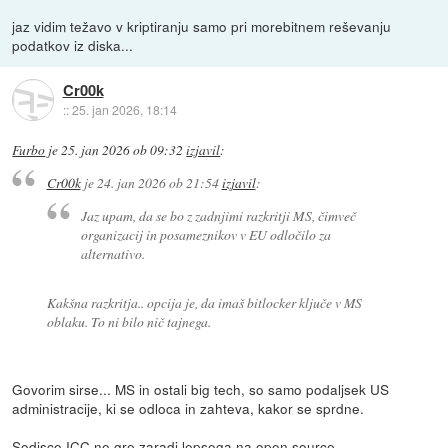
jaz vidim težavo v kriptiranju samo pri morebitnem reševanju
podatkov iz diska...
Cr00k
::
25. jan 2026, 18:14
Furbo
je
25. jan 2026 ob 09:32
izjavil
:
Cr00k
je
24. jan 2026 ob 21:54
izjavil
:
Jaz upam, da se bo z zadnjimi razkritji MS, čimveč
organizacij in posameznikov v EU odločilo za
alternativo.
Kakšna razkritja.. opcija je, da imaš bitlocker ključe v MS
oblaku. To ni bilo nič tajnega.
Govorim sirse... MS in ostali big tech, so samo podaljsek US
administracije, ki se odloca in zahteva, kakor se sprdne.
Sodisce ICC ne gre zaradi lepsega na open source.