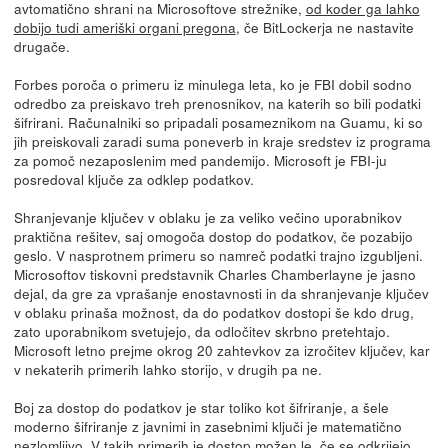
avtomatično shrani na Microsoftove strežnike,
od koder ga lahko
dobijo tudi ameriški organi pregona
, če BitLockerja ne nastavite
drugače.
Forbes poroča o primeru iz minulega leta, ko je FBI dobil sodno
odredbo za preiskavo treh prenosnikov, na katerih so bili podatki
šifrirani. Računalniki so pripadali posameznikom na Guamu, ki so
jih preiskovali zaradi suma poneverb in kraje sredstev iz programa
za pomoč nezaposlenim med pandemijo. Microsoft je FBI-ju
posredoval ključe za odklep podatkov.
Shranjevanje ključev v oblaku je za veliko večino uporabnikov
praktična rešitev, saj omogoča dostop do podatkov, če pozabijo
geslo. V nasprotnem primeru so namreč podatki trajno izgubljeni.
Microsoftov tiskovni predstavnik Charles Chamberlayne je jasno
dejal, da gre za vprašanje enostavnosti in da shranjevanje ključev
v oblaku prinaša možnost, da do podatkov dostopi še kdo drug,
zato uporabnikom svetujejo, da odločitev skrbno pretehtajo.
Microsoft letno prejme okrog 20 zahtevkov za izročitev ključev, kar
v nekaterih primerih lahko storijo, v drugih pa ne.
Boj za dostop do podatkov je star toliko kot šifriranje, a šele
moderno šifriranje z javnimi in zasebnimi ključi je matematično
nezlomljivo. V takih primerih je dostop možen le, če se odkrijejo