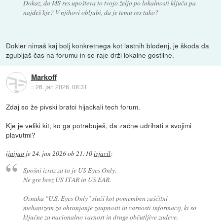
Dokaz, da MS res upošteva to tvojo željo po lokalnosti ključa pa
najdeš kje? V njihovi obljubi, da je temu res tako?
Dokler nimaš kaj bolj konkretnega kot lastnih blodenj, je škoda da
zgubljaš čas na forumu in se raje drži lokalne gostilne.
Markoff
::
26. jan 2026, 08:31
Zdaj so že pivski bratci hijackali tech forum.
Kje je veliki kit, ko ga potrebuješ, da začne udrihati s svojimi
plavutmi?
ijaijao
je
24. jan 2026 ob 21:10
izjavil
:
Spošni izraz za to je US Eyes Only.
Ne gre brez US ITAR in US EAR.
Oznaka "U.S. Eyes Only" služi kot pomemben zaščitni
mehanizem za ohranjanje zaupnosti in varnosti informacij, ki so
ključne za nacionalno varnost in druge občutljive zadeve.