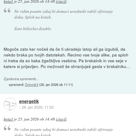
beta1
je
25. jan 2026 ob 14:48
izjavil
:
Ne vidim poante zakaj bi domaci uorabniki rabili sifriranje
diska. Sploh na kistah.
Zato bitlocker disable.
Mogoče zato ker nočeš da če ti ukradejo latop ali ga izgubiš, da
nekdo brska po tvojih datotekah. Recimo vse tvoje slike, pa sploh
ni treba da so kaka žgečkljiva vsebina. Pa brskalnik in vse seje v
katere si prijavljen. Po možnosti še shranjuješ gesla v brskalniku...
Zgodovina sprememb…
spremenil:
Grinmiir3
(
26. jan 2026 ob 11:11
)
energetik
::
26. jan 2026, 11:50
beta1
je
25. jan 2026 ob 14:48
izjavil
:
Ne vidim poante zakaj bi domaci uorabniki rabili sifriranje
diska. Sploh na kistah.