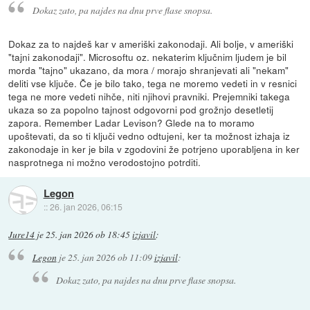
Dokaz zato, pa najdes na dnu prve flase snopsa.
Dokaz za to najdeš kar v ameriški zakonodaji. Ali bolje, v ameriški
"tajni zakonodaji". Microsoftu oz. nekaterim ključnim ljudem je bil
morda "tajno" ukazano, da mora / morajo shranjevati ali "nekam"
deliti vse ključe. Če je bilo tako, tega ne moremo vedeti in v resnici
tega ne more vedeti nihče, niti njihovi pravniki. Prejemniki takega
ukaza so za popolno tajnost odgovorni pod grožnjo desetletij
zapora. Remember Ladar Levison? Glede na to moramo
upoštevati, da so ti ključi vedno odtujeni, ker ta možnost izhaja iz
zakonodaje in ker je bila v zgodovini že potrjeno uporabljena in ker
nasprotnega ni možno verodostojno potrditi.
Legon
::
26. jan 2026, 06:15
Jure14
je
25. jan 2026 ob 18:45
izjavil
:
Legon
je
25. jan 2026 ob 11:09
izjavil
:
Dokaz zato, pa najdes na dnu prve flase snopsa.