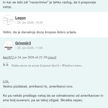
In kar se tebi zdi "nezanimivo" je lahko razlog, da ti prepovejo
vstop.
Legon
::
26. jan 2026, 10:30
Vidim, da je današnja doza šnopsa dobro prijela.
Grinmiir3
::
26. jan 2026, 11:08
bm1973
je
24. jan 2026 ob 21:50
izjavil
:
Vedno mora en usran Linuxaš skočit v Windows temo...
LOL.
Vedno pizdakaš, amrikanci to, amerikanci ono.
Ko pa nekdo predlaga nekaj da se odmaknemo od amerikancev in
smo bolj suvereni, pa se takoj vžigaš. Skratka cepec.