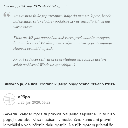
Lonsarg
je
24. jan 2026 ob 22:54
izjavil
:
Za glavnino folke je pravzaprav bolje da ima MS kljuce, kot da
potencialno ostanejo brez podatkov ker ne shranijo kljuca ma
varno mesto.
Kljuc pri MS pac pomeni da nisi varen pred vladnim zasegom
laptopa ker ti od MS dobijo. Se vedno si pa varen proti random
zlikovcu ce dobi tvoj disk.
Ampak ce hoces biti varen pred vladnim zasegom ze apriori
sploh ne bi smel Windows uporabljat :)
Bistveno je, da ima uporabnik jasno omogočeno pravico izbire.
c23po
::
25. jan 2026, 09:23
Seveda. Vendar mora ta pravica biti jasno zapisana. In to niso
pogoji uporabe, ki so napisani v neskončno zamotani pravni
latovščini v več ločenih dokumentih. Na njih moram pristati še