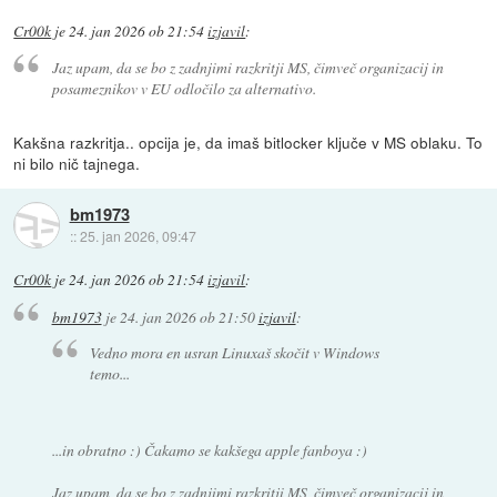
Cr00k
je
24. jan 2026 ob 21:54
izjavil
:
Jaz upam, da se bo z zadnjimi razkritji MS, čimveč organizacij in
posameznikov v EU odločilo za alternativo.
Kakšna razkritja.. opcija je, da imaš bitlocker ključe v MS oblaku. To
ni bilo nič tajnega.
bm1973
::
25. jan 2026, 09:47
Cr00k
je
24. jan 2026 ob 21:54
izjavil
:
bm1973
je
24. jan 2026 ob 21:50
izjavil
:
Vedno mora en usran Linuxaš skočit v Windows
temo...
...in obratno :) Čakamo se kakšega apple fanboya :)
Jaz upam, da se bo z zadnjimi razkritji MS, čimveč organizacij in