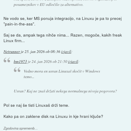
posameznikov v EU odločilo za alternativo.
Ne vodo se, ker MS ponuja integracijo, na Linuxu je pa to precej
"pain-in-the-ass".
Saj se da, ampak tega nihče nima... Razen, mogoče, kakih freak
Linux firm...
Netrunner
je
25. jan 2026 ob 08:36
izjavil
:
bm1973
je
24. jan 2026 ob 21:50
izjavil
:
Vedno mora en usran Linuxaš skočit v Windows
temo...
Usran? Kaj ne znaš držati nekega normalnega nivoja pogovora?
Pol se naj še tisti Linuxaš drži teme.
Kako pa on zaklene disk na Linuxu in kje hrani ključe?
Zgodovina sprememb…