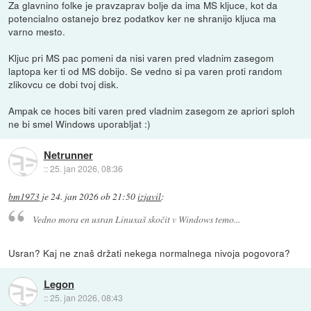
Za glavnino folke je pravzaprav bolje da ima MS kljuce, kot da
potencialno ostanejo brez podatkov ker ne shranijo kljuca ma
varno mesto.
Kljuc pri MS pac pomeni da nisi varen pred vladnim zasegom
laptopa ker ti od MS dobijo. Se vedno si pa varen proti random
zlikovcu ce dobi tvoj disk.
Ampak ce hoces biti varen pred vladnim zasegom ze apriori sploh
ne bi smel Windows uporabljat :)
Netrunner
::
25. jan 2026, 08:36
bm1973
je
24. jan 2026 ob 21:50
izjavil
:
Vedno mora en usran Linuxaš skočit v Windows temo...
Usran? Kaj ne znaš držati nekega normalnega nivoja pogovora?
Legon
::
25. jan 2026, 08:43