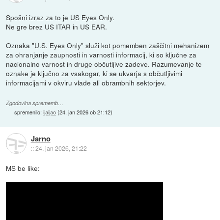
Spošni izraz za to je US Eyes Only.
Ne gre brez US ITAR in US EAR.
Oznaka "U.S. Eyes Only" služi kot pomemben zaščitni mehanizem
za ohranjanje zaupnosti in varnosti informacij, ki so ključne za
nacionalno varnost in druge občutljive zadeve. Razumevanje te
oznake je ključno za vsakogar, ki se ukvarja s občutljivimi
informacijami v okviru vlade ali obrambnih sektorjev.
Zgodovina sprememb…
spremenilo:
ijaijao
(
24. jan 2026 ob 21:12
)
Jarno
::
24. jan 2026, 21:22
MS be like: