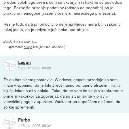
preden sploh ugotovim s čem se ukvarjam in kakšne so posledice
tega. Poznejše brisanje podatkov (odstop od pogodbe) pa je
praktično nemogoče (razen v primeru nesrečnega profesorja).
Res je tudi, da ti pri odločitvi o deljenju ključev mora biti vsakomur
takoj jasno, da je deljeni ključ lahko uporabljen.
Zgodovina sprememb…
spremenil:
c23po
(
25. jan 2026 ob 09:23
)
Legon
::
25. jan 2026, 09:28
Že en čas nisem posatavljal Windows, ampak nazadnje ko sem,
imam v spominu, da je bilo precej jasno ponujeno ali želim hraniti
ključe lokalno ali v oblaku. Tako, da ne vem če se je v konkretnem
primeru kakorkoli za zgovarjat, da so stvari skrite v pravni
latovščini pogojev uporabe. Vsekakor pa dopuščam možnost, da
so kaj spremenili.
Furbo
::
25. jan 2026, 09:32