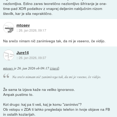
nezlomljiva. Edino zares teoretično nezlomljivo šifriranje je one-
time-pad XOR podatkov z vnaprej deljenim naključnim nizom
številk, kar je sila nepraktično.
mtosev
::
26. jan 2026, 09:17
Na srečo nimam nič zanimivega tak, da mi je vseeno, če vidijo.
Jure14
::
26. jan 2026, 09:37
mtosev
je
26. jan 2026 ob 09:17
izjavil
:
Na srečo nimam nič zanimivega tak, da mi je vseeno, če vidijo.
Že sama ta izjava kaže na veliko ignoranco.
Ampak pustimo to.
Kot drugo: kaj pa ti veš, kaj je komu "zanimivo"?
Ob vstopu v ZDA ti lahko pregledajo telefon in tvoje objave na FB
in ostalih kozlarijah.