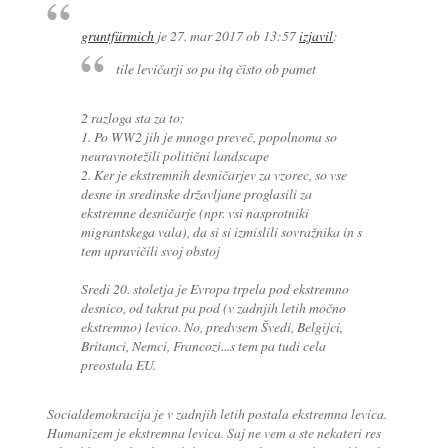
gruntfürmich
je
27. mar 2017 ob 13:57
izjavil
:
tile levičarji so pa itq čisto ob pamet
2 razloga sta za to:
1. Po WW2 jih je mnogo preveč, popolnoma so
neuravnotežili politični landscape
2. Ker je ekstremnih desničarjev za vzorec, so vse
desne in sredinske državljane proglasili za
ekstremne desničarje (npr. vsi nasprotniki
migrantskega vala), da si si izmislili sovražnika in s
tem upravičili svoj obstoj
Sredi 20. stoletja je Evropa trpela pod ekstremno
desnico, od takrat pa pod (v zadnjih letih močno
ekstremno) levico. No, predvsem Švedi, Belgijci,
Britanci, Nemci, Francozi...s tem pa tudi cela
preostala EU.
Socialdemokracija je v zadnjih letih postala ekstremna levica.
Humanizem je ekstremna levica. Saj ne vem a ste nekateri res