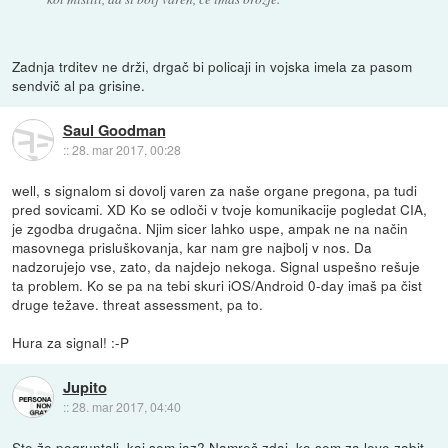
Zadnja trditev ne drži, drgač bi policaji in vojska imela za pasom
sendvič al pa grisine.
Saul Goodman
::
28. mar 2017, 00:28
well, s signalom si dovolj varen za naše organe pregona, pa tudi
pred sovicami. XD Ko se odloči v tvoje komunikacije pogledat CIA,
je zgodba drugačna. Njim sicer lahko uspe, ampak ne na način
masovnega prisluškovanja, kar nam gre najbolj v nos. Da
nadzorujejo vse, zato, da najdejo nekoga. Signal uspešno rešuje
ta problem. Ko se pa na tebi skuri iOS/Android 0-day imaš pa čist
druge težave. threat assessment, pa to.
Hura za signal! :-P
Jupito
::
28. mar 2017, 04:40
Ste že pogruntali, kaj sem jaz? Namreč zdaj, ko sem za leve zabit