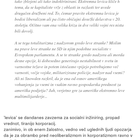
tako zblojeni ali tako indoktrinirani. Ekstremna levica kliče h
temu, da se kapitaliste vrže z oblasti in razlasti ter uvede
drugačen družbeni red. To, čemur pravite ekstremna levica je
bodisi liberalizem ali pa čisto običajni dosežki delavstva v 20.
stoletju. Očitno vam ena velika kriza in dve veliki vojni res nista
bili dovolj.
A se tega totalitarizma z nadzorom gredo leve stranke? Mislim
na prave leve stranke ne SD in njim podobne socialiste v
Evropskem parlamentu. A se te stranke gredo nadzora ali morda
desne opcije, ki dobesedno generirajo nestabilnost v svetu in
varnostne težave in potem istočasno vpijejo potrebujemo več
varnosti, večje vojske, militarizirane policije, nadzor nad vsemi?
Ali ni Snowden razkril, da je ena od osnov ameriškega
vohunjenja za vsemi in vsakim ravno gospodarska prednost za
ameriška podjetja? Jah, verjetno gre za ameriške ekstremno leve
multimilijarderje...
'levica' se dandanes zavzema za socialni inžiniring, propad
vrednot, tiranijo korporacij.
zanimivo, in ob enem žalostno, vedno več uglednih ljudi opozarja
da je za obrambo pred neoliberalizmom in korporatizmom ravno v