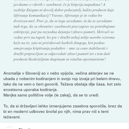
javskamo o vdorih v zasebnost, če je kripcija napadena? A
razbitje Enigme ni dovolj dober pokazatelj, kakšo prednost daje
šifriranje komunikacij? Vseeno, šifriranje je in vedno bo
dvorezen meč. Prav je, da se tega zavedamo, in da se zavedamo
tudi tega, da za ohranitev zasebnosti pravzaprav ne potrebujemo
enkripcije, pač pa razsodna dejanja (zdravo pamet). Skrivači so
vedno prvi na tapeti, ko gre v družbi nekaj nekje narobe oziroma
kaže na to, zato ni pričakovati karkoli drugega, kot poskus
omejevanja kriptiranja podatkov - smo za ceno stabilnosti v
družbi pripravljeni se odpovedati zdravi pameti ter s tem dati
prednost škodoželjnim skupinam in ostalim oportunistom?
Anomalije v Sloveniji so v nebo vpijoče, večina akterjev se ne
ubada z nobenim kodiranjem in svojo rop izvaja pri belem dnevu,
tako da ne vem o čem govoriš. Težava obstaja dlje časa, kot zelo
enostavna uporaba kodiranja.
Manjka samo politične volje (le zakaj), da se to uredi.
To, da si državljani lahko izmenjujemo zasebna sporočila, brez da
bi en moderni udbovec šnofal po njih, nima prav nič s temi
težavami.