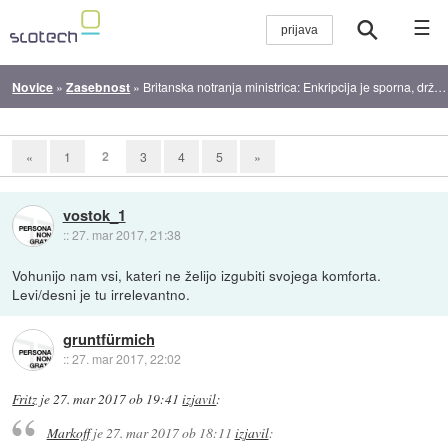
☰
Novice
»
Zasebnost
»
Britanska notranja ministrica: Enkripcija je sporna, država mora imeti dostop!
2
«
1
3
4
5
»
vostok_1
::
27. mar 2017, 21:38
Vohunijo nam vsi, kateri ne želijo izgubiti svojega komforta.
Levi/desni je tu irrelevantno.
gruntfürmich
::
27. mar 2017, 22:02
Fritz
je
27. mar 2017 ob 19:41
izjavil
:
Markoff
je
27. mar 2017 ob 18:11
izjavil
: