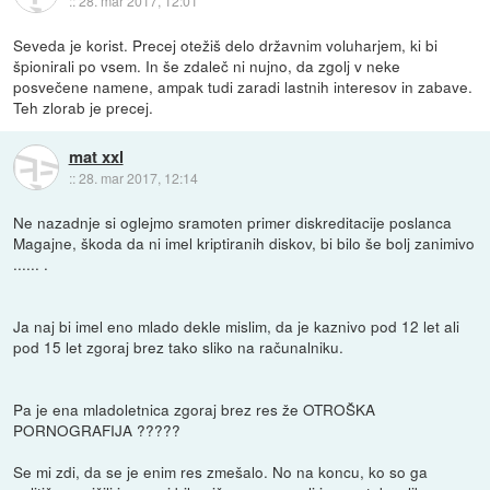
::
28. mar 2017, 12:01
Seveda je korist. Precej otežiš delo državnim voluharjem, ki bi
špionirali po vsem. In še zdaleč ni nujno, da zgolj v neke
posvečene namene, ampak tudi zaradi lastnih interesov in zabave.
Teh zlorab je precej.
mat xxl
::
28. mar 2017, 12:14
Ne nazadnje si oglejmo sramoten primer diskreditacije poslanca
Magajne, škoda da ni imel kriptiranih diskov, bi bilo še bolj zanimivo
...... .
Ja naj bi imel eno mlado dekle mislim, da je kaznivo pod 12 let ali
pod 15 let zgoraj brez tako sliko na računalniku.
Pa je ena mladoletnica zgoraj brez res že OTROŠKA
PORNOGRAFIJA ?????
Se mi zdi, da se je enim res zmešalo. No na koncu, ko so ga