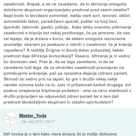
zasebnosti. Ampak, a se ne zavedamo, da to skrivanje omogoča
določenim skupinam organizacijsko prednost pred vsemi ostalimi?
Najsi bodo to levi/desni extremisti, mafija vseh sort, teroristi, obični
avtomobilski tatovi, paradržavni aparati, poštar na tvoji ženi,
športniki, taborniki, gasilci, policija.. Kako lahko ocenimo prikrivanje
zasebnosti s kripcijo kot nekaj pozitivnega, če pa jamramo, da nas
vsi tepejo, da je država v kurcu, da sistem omogoča raznorazne
anomalije; obenem pa javskamo o vdorih v zasebnost, če je kripcija
napadena? A razbitje Enigme ni dovolj dober pokazatelj, kakšo
prednost daje šifriranje komunikacij? Vseeno, šifriranje je in vedno
bo dvorezen meč. Prav je, da se tega zavedamo, in da se
zavedamo tudi tega, da za ohranitev zasebnosti pravzaprav ne
potrebujemo enkripcije, pač pa razsodna dejanja (zdravo pamet).
Skrivači so vedno prvi na tapeti, ko gre v družbi nekaj nekje
narobe oziroma kaže na to, zato ni pričakovati karkoli drugega, kot
poskus omejevanja kriptiranja podatkov - smo za ceno stabilnosti v
družbi pripravljeni se odpovedati zdravi pameti ter s tem dati
prednost škodoželjnim skupinam in ostalim oportunistom?
Master_Yoda
::
28. mar 2017, 09:17
bbf novica je o tem kako mora drzava (ki jo vodijo dolocene