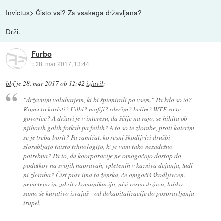
Invictus> Čisto vsi? Za vsakega državljana?
Drži.
Furbo
::
28. mar 2017, 13:44
bbf
je
28. mar 2017 ob 12:42
izjavil
:
"državnim voluharjem, ki bi špionirali po vsem." Pa kdo so to?
Komu to koristi? Udbi? mafiji? rdečim? belim? WTF so te
govorice? A državi je v interesu, da ščije na rajo, se hihita ob
njihovih golih fotkah pa feilih? A to so te zlorabe, proti katerim
se je treba borit? Pa zamižat, ko resni škodljvici družbi
zlorabljajo taisto tehnologijo, ki je vam tako nezadržno
potrebna? Pa to, da koorporacije ne omogočajo dostop do
podatkov na svojih napravah, vpletenih v kazniva dejanja, tudi
ni zloraba? Čist prav ima ta ženska, če omgočiš škodljivcem
nemoteno in zakrito komunikacijo, nisi resna država, lahko
samo še kurativo izvajaš - od dokapitalizacije do pospravljanja
trupel.