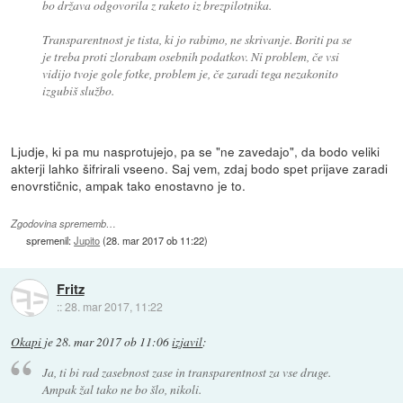
bo država odgovorila z raketo iz brezpilotnika.
Transparentnost je tista, ki jo rabimo, ne skrivanje. Boriti pa se
je treba proti zlorabam osebnih podatkov. Ni problem, če vsi
vidijo tvoje gole fotke, problem je, če zaradi tega nezakonito
izgubiš službo.
Ljudje, ki pa mu nasprotujejo, pa se "ne zavedajo", da bodo veliki
akterji lahko šifrirali vseeno. Saj vem, zdaj bodo spet prijave zaradi
enovrstičnic, ampak tako enostavno je to.
Zgodovina sprememb…
spremenil:
Jupito
(
28. mar 2017 ob 11:22
)
Fritz
::
28. mar 2017, 11:22
Okapi
je
28. mar 2017 ob 11:06
izjavil
:
Ja, ti bi rad zasebnost zase in transparentnost za vse druge.
Ampak žal tako ne bo šlo, nikoli.