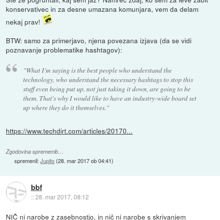
konservativec in za desne umazana komunjara, vem da delam
nekaj prav!
BTW: samo za primerjavo, njena povezana izjava (da se vidi
poznavanje problematike hashtagov):
"What I'm saying is the best people who understand the
technology, who understand the necessary hashtags to stop this
stuff even being put up, not just taking it down, are going to be
them. That's why I would like to have an industry-wide board set
up where they do it themselves."
https://www.techdirt.com/articles/20170...
Zgodovina sprememb…
spremenil:
Jupito
(
28. mar 2017 ob 04:41
)
bbf
::
28. mar 2017, 08:12
NIČ ni narobe z zasebnostjo, in nič ni narobe s skrivanjem