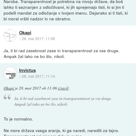
Narobe. Transparentnost je potrebna na nivoju države, da boš
lahko ti seznanjen z odločitvami, ki jih sprejemajo tisti, ki si jim ti
podelil mandat za odločanje v tvojem imenu. Dejansko si ti tisti, ki
bi moral vršiti nadzor in ne obratno.
Okapi
::
28. mar 2017, 11:06
Ja, ti bi rad zasebnost zase in transparentnost za vse druge.
Ampak žal tako ne bo šlo, nikoli.
Invictus
::
28. mar 2017, 11:14
Okapi
je
28. mar 2017 ob 11:06
izjavil
:
Ja, ti bi rad zasebnost zase in transparentnost za vse druge.
Ampak žal tako ne bo šlo, nikoli.
To je normalno.
Ne more država vsega sranja, ki ga naredi, narediti za tajno.
Transparentnost pri njenem delu je nujna.