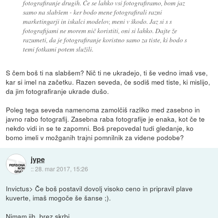
fotografiranje drugih. Če se lahko vsi fotografiramo, bom jaz
samo na slabšem - ker bodo mene fotografirali razni
marketingarji in iskalci modelov, meni v škodo. Jaz si s s
fotografijami ne morem nič koristiti, oni si lahko. Dajte že
razumeti, da je fotografiranje koristno samo za tiste, ki bodo s
temi fotkami potem služili.
S čem boš ti na slabšem? Nič ti ne ukradejo, ti še vedno imaš vse,
kar si imel na začetku. Razen seveda, če sodiš med tiste, ki mislijo,
da jim fotografiranje ukrade dušo.
Poleg tega seveda namenoma zamolčiš razliko med zasebno in
javno rabo fotografij. Zasebna raba fotografije je enaka, kot če te
nekdo vidi in se te zapomni. Boš prepovedal tudi gledanje, ko
bomo imeli v možganih trajni pomnilnik za videne podobe?
jype
::
28. mar 2017, 15:26
Invictus> Če boš postavil dovolj visoko ceno in pripravil plave
kuverte, imaš mogoče še šanse ;).
Nimam jih, brez skrbi.