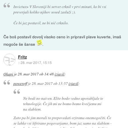
Invictus> V Sloveniji bi server crknil v prvi minuti, ko bi vsi
preverjali koliko njihov sosed zasluži ;).
Če bi jaz postavil, ne bi nič crknilo.
Če boš postavil dovolj visoko ceno in pripravil plave kuverte, imaš
mogoče še šanse
.
Fritz
::
28. mar 2017, 15:15
Okapi
je
28. mar 2017 ob 14:48
izjavil
:
poweroff
je
28. mar 2017 ob 13:57
izjavil
:
Ne bodi no naiven. Elite bodo vedno uporabljale te
tehnologije. Če jih mi ne bomo bomo kvečjemu mi
na slabšem.
Zato pa bi jim morali to prepovedati oziroma onemogočiti. Če
se lahko vsi šifrirano pogovarjamo, bom jaz samo na slabšem -