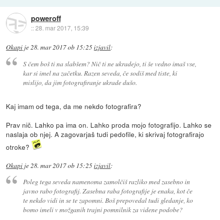
poweroff
::
28. mar 2017, 15:39
Okapi
je
28. mar 2017 ob 15:25
izjavil
:
S čem boš ti na slabšem? Nič ti ne ukradejo, ti še vedno imaš vse,
kar si imel na začetku. Razen seveda, če sodiš med tiste, ki
mislijo, da jim fotografiranje ukrade dušo.
Kaj imam od tega, da me nekdo fotografira?
Prav nič. Lahko pa ima on. Lahko proda mojo fotografijo. Lahko se
naslaja ob njej. A zagovarjaš tudi pedofile, ki skrivaj fotografirajo
otroke?
Okapi
je
28. mar 2017 ob 15:25
izjavil
:
Poleg tega seveda namenoma zamolčiš razliko med zasebno in
javno rabo fotografij. Zasebna raba fotografije je enaka, kot če
te nekdo vidi in se te zapomni. Boš prepovedal tudi gledanje, ko
bomo imeli v možganih trajni pomnilnik za videne podobe?