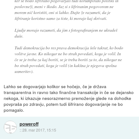
ker se bodo šifrirano pogovarjali tudi korumpirani politiki in
poslovneži, meni v škodo. Jaz si s šifriranim pogovorom ne
morem nič koristiti, oni si lahko. Dajte že razumeti, da je
šifriranje koristno samo za tiste, ki morajo kaj skrivati.
Ljudje morajo razumeti, da jim s fotografiranjem ne ukradeš
duše.
Tudi demokracija bo res prava demokracija šele takrat, ko bodo
volitve javne. Ko nikogar ne bo strah povedati, koga je volil. In
če se je treba za kaj boriti, se je treba boriti za to, da nikogar ne
bo strah povedati, koga je volil (in kakšna je njegova spolna
usmeritev).
Lahko se dogovarjajo kolikor se hočejo, če je država
transparentna in ravno tako finančne transakcije in če se dejansko
nekoga, ki izkazuje nesorazmerno premoženje glede na dohodke
povpraša po zdravju, potem tudi šifrirano dogovarjanje ne bo
pomagalo.
poweroff
::
28. mar 2017, 15:15