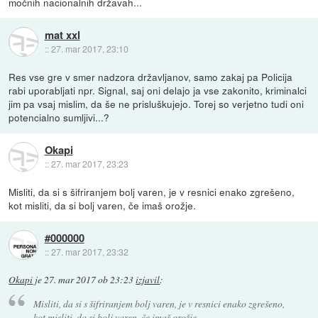
močnih nacionalnih državah...
mat xxl
::
27. mar 2017, 23:10
Res vse gre v smer nadzora državljanov, samo zakaj pa Policija
rabi uporabljati npr. Signal, saj oni delajo ja vse zakonito, kriminalci
jim pa vsaj mislim, da še ne prisluškujejo. Torej so verjetno tudi oni
potencialno sumljivi...?
Okapi
::
27. mar 2017, 23:23
Misliti, da si s šifriranjem bolj varen, je v resnici enako zgrešeno,
kot misliti, da si bolj varen, če imaš orožje.
#000000
::
27. mar 2017, 23:32
Okapi
je
27. mar 2017 ob 23:23
izjavil
:
Misliti, da si s šifriranjem bolj varen, je v resnici enako zgrešeno,
kot misliti, da si bolj varen, če imaš orožje.