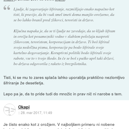
Ljudje, ki zagovarjajo šifriranje, razmišljajo enako napačno kot
tisti, ki pravijo, da bi vsak smel imeti doma manjšo orožarno, da
se bo lahko branil pred zlikovci, teroristi in državo.
Ključna napaka je, da se ti ljudje ne zavedajo, da so kljub šifram
in orožju kot posamezniki vedno v slabšem položaju nasproti
zlikovcem, teroristom, korporacijam in državo. Ti boš šifriral
svoja nedolžna pisma, korporacije pa bodo šifrirale svoje
kartelno dogovarjanje. Koruptivni politiki bodo šifrirali svoje
rabote, vse to v tvojo škodo. In če se boš s puško uprl taki državi,
bo država odgovorila z raketo iz brezpilotnika.
Tisti, ki se mu to zares splača lahko uporablja praktično nezlomljivo
šifriranje že desetletja.
Lepo pa je, da to pride tudi do množic in prav nič ni narobe s tem.
Okapi
::
28. mar 2017, 11:49
Je čisto enako kot z orožjem. V najboljšem primeru ni nobene