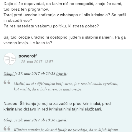
Dajte si že dopovedat, da takim nič ne omogočiš, znajo že sami,
tudi brez teh programov.
Torej pred uvedbo kodiranja v whatsapp ni bilo kriminala? So našli
in obsodili vse?
Pa res nasedate vsakemu politiku, ki stresa gobec?
Saj tudi orožje uradno ni dostopno ljudem s slabimi nameni. Pa ga
vseeno imajo. Le kako to?
poweroff
::
28. mar 2017, 13:57
Okapi
je
27. mar 2017 ob 23:23
izjavil
:
Misliti, da si s šifriranjem bolj varen, je v resnici enako zgrešeno,
kot misliti, da si bolj varen, če imaš orožje.
Narobe. Šifriranje je nujno za zaščito pred kriminalci, pred
kriminalno državo in red kriminalnimi tajnimi službami.
Okapi
je
28. mar 2017 ob 10:36
izjavil
:
Ključna napaka je, da se ti ljudje ne zavedajo, da so kljub šifram