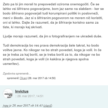
Zato pa bi jim morali to prepovedati oziroma onemogočiti. Če se
lahko vsi šifrirano pogovarjamo, bom jaz samo na slabšem - ker se
bodo šifrirano pogovarjali tudi korumpirani politiki in poslovneži,
meni v škodo. Jaz si s šifriranim pogovorom ne morem nič koristiti,
oni si lahko. Dajte že razumeti, da je šifriranje koristno samo za
tiste, ki morajo kaj skrivati.
Ljudje morajo razumeti, da jim s fotografiranjem ne ukradeš duše.
Tudi demokracija bo res prava demokracija šele takrat, ko bodo
volitve javne. Ko nikogar ne bo strah povedati, koga je volil. In če
se je treba za kaj boriti, se je treba boriti za to, da nikogar ne bo
strah povedati, koga je volil (in kakšna je njegova spolna
usmeritev).
Zgodovina sprememb…
spremenil:
Okapi
(
28. mar 2017 ob 14:50
)
Invictus
::
28. mar 2017, 14:51
jype
je
28. mar 2017 ob 14:43
izjavil
: