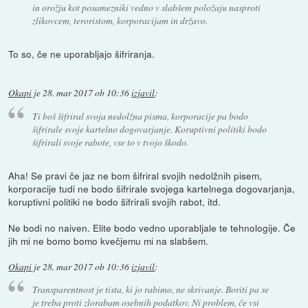
in orožju kot posamezniki vedno v slabšem položaju nasproti
zlikovcem, teroristom, korporacijam in državo.
To so, če ne uporabljajo šifriranja.
Okapi
je
28. mar 2017 ob 10:36
izjavil
:
Ti boš šifriral svoja nedolžna pisma, korporacije pa bodo
šifrirale svoje kartelno dogovarjanje. Koruptivni politiki bodo
šifrirali svoje rabote, vse to v tvojo škodo.
Aha! Se pravi če jaz ne bom šifriral svojih nedolžnih pisem,
korporacije tudi ne bodo šifrirale svojega kartelnega dogovarjanja,
koruptivni politiki ne bodo šifrirali svojih rabot, itd.
Ne bodi no naiven. Elite bodo vedno uporabljale te tehnologije. Če
jih mi ne bomo bomo kvečjemu mi na slabšem.
Okapi
je
28. mar 2017 ob 10:36
izjavil
:
Transparentnost je tista, ki jo rabimo, ne skrivanje. Boriti pa se
je treba proti zlorabam osebnih podatkov. Ni problem, če vsi