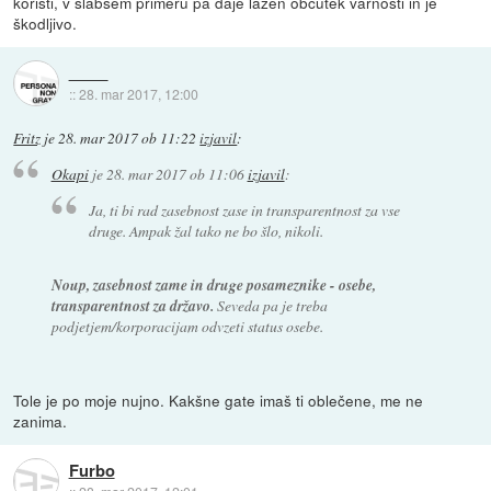
koristi, v slabšem primeru pa daje lažen občutek varnosti in je
škodljivo.
::
28. mar 2017, 12:00
Fritz
je
28. mar 2017 ob 11:22
izjavil
:
Okapi
je
28. mar 2017 ob 11:06
izjavil
:
Ja, ti bi rad zasebnost zase in transparentnost za vse
druge. Ampak žal tako ne bo šlo, nikoli.
Noup, zasebnost zame in druge posameznike - osebe,
transparentnost za državo.
Seveda pa je treba
podjetjem/korporacijam odvzeti status osebe.
Tole je po moje nujno. Kakšne gate imaš ti oblečene, me ne
zanima.
Furbo