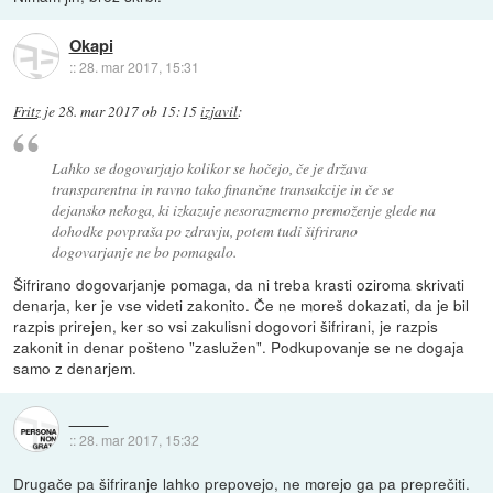
Okapi
::
28. mar 2017, 15:31
Fritz
je
28. mar 2017 ob 15:15
izjavil
:
Lahko se dogovarjajo kolikor se hočejo, če je država
transparentna in ravno tako finančne transakcije in če se
dejansko nekoga, ki izkazuje nesorazmerno premoženje glede na
dohodke povpraša po zdravju, potem tudi šifrirano
dogovarjanje ne bo pomagalo.
Šifrirano dogovarjanje pomaga, da ni treba krasti oziroma skrivati
denarja, ker je vse videti zakonito. Če ne moreš dokazati, da je bil
razpis prirejen, ker so vsi zakulisni dogovori šifrirani, je razpis
zakonit in denar pošteno "zaslužen". Podkupovanje se ne dogaja
samo z denarjem.
::
28. mar 2017, 15:32
Drugače pa šifriranje lahko prepovejo, ne morejo ga pa preprečiti.