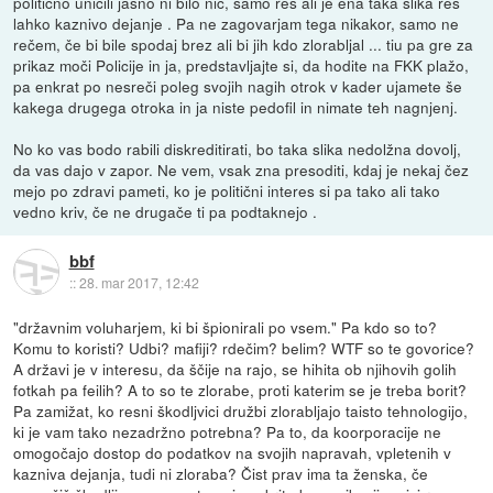
politično uničili jasno ni bilo nič, samo res ali je ena taka slika res
lahko kaznivo dejanje . Pa ne zagovarjam tega nikakor, samo ne
rečem, če bi bile spodaj brez ali bi jih kdo zlorabljal ... tiu pa gre za
prikaz moči Policije in ja, predstavljajte si, da hodite na FKK plažo,
pa enkrat po nesreči poleg svojih nagih otrok v kader ujamete še
kakega drugega otroka in ja niste pedofil in nimate teh nagnjenj.
No ko vas bodo rabili diskreditirati, bo taka slika nedolžna dovolj,
da vas dajo v zapor. Ne vem, vsak zna presoditi, kdaj je nekaj čez
mejo po zdravi pameti, ko je politični interes si pa tako ali tako
vedno kriv, če ne drugače ti pa podtaknejo .
bbf
::
28. mar 2017, 12:42
"državnim voluharjem, ki bi špionirali po vsem." Pa kdo so to?
Komu to koristi? Udbi? mafiji? rdečim? belim? WTF so te govorice?
A državi je v interesu, da ščije na rajo, se hihita ob njihovih golih
fotkah pa feilih? A to so te zlorabe, proti katerim se je treba borit?
Pa zamižat, ko resni škodljvici družbi zlorabljajo taisto tehnologijo,
ki je vam tako nezadržno potrebna? Pa to, da koorporacije ne
omogočajo dostop do podatkov na svojih napravah, vpletenih v
kazniva dejanja, tudi ni zloraba? Čist prav ima ta ženska, če