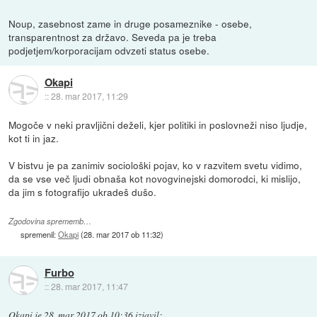
Noup, zasebnost zame in druge posameznike - osebe,
transparentnost za državo. Seveda pa je treba
podjetjem/korporacijam odvzeti status osebe.
Okapi
::
28. mar 2017, 11:29
Mogoče v neki pravljični deželi, kjer politiki in poslovneži niso ljudje,
kot ti in jaz.
V bistvu je pa zanimiv sociološki pojav, ko v razvitem svetu vidimo,
da se vse več ljudi obnaša kot novogvinejski domorodci, ki mislijo,
da jim s fotografijo ukradeš dušo.
Zgodovina sprememb…
spremenil:
Okapi
(
28. mar 2017 ob 11:32
)
Furbo
::
28. mar 2017, 11:47
Okapi
je
28. mar 2017 ob 10:36
izjavil
: