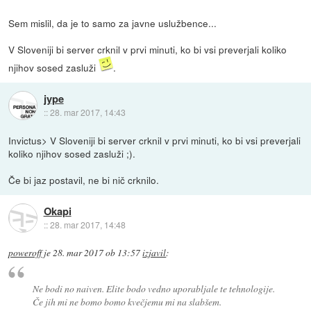
Sem mislil, da je to samo za javne uslužbence...
V Sloveniji bi server crknil v prvi minuti, ko bi vsi preverjali koliko
njihov sosed zasluži
.
jype
::
28. mar 2017, 14:43
Invictus> V Sloveniji bi server crknil v prvi minuti, ko bi vsi preverjali
koliko njihov sosed zasluži ;).
Če bi jaz postavil, ne bi nič crknilo.
Okapi
::
28. mar 2017, 14:48
poweroff
je
28. mar 2017 ob 13:57
izjavil
:
Ne bodi no naiven. Elite bodo vedno uporabljale te tehnologije.
Če jih mi ne bomo bomo kvečjemu mi na slabšem.