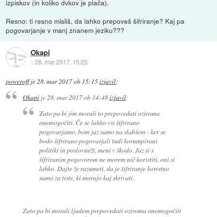
izpiskov (in koliko dvkov je plača).
Resno: ti resno misliš, da lahko prepoveš šifriranje? Kaj pa
pogovarjanje v manj znanem jeziku???
Okapi
::
28. mar 2017, 15:25
poweroff
je
28. mar 2017 ob 15:15
izjavil
:
Okapi
je
28. mar 2017 ob 14:48
izjavil
:
Zato pa bi jim morali to prepovedati oziroma
onemogočiti. Če se lahko vsi šifrirano
pogovarjamo, bom jaz samo na slabšem - ker se
bodo šifrirano pogovarjali tudi korumpirani
politiki in poslovneži, meni v škodo. Jaz si s
šifriranim pogovorom ne morem nič koristiti, oni si
lahko. Dajte že razumeti, da je šifriranje koristno
samo za tiste, ki morajo kaj skrivati.
Zato pa bi morali ljudem prepovedati oziroma onemogočiti