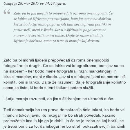
Okapi
je
28. mar 2017 ob 14:48
izjavil
:
Zato pa bi jim morali to prepovedati oziroma onemogočiti. Če
se lahko vsi šifrirano pogovarjamo, bom jaz samo na slabšem -
ker se bodo šifrirano pogovarjali tudi korumpirani politiki in
poslovneži, meni v škodo. Jaz si s šifriranim pogovorom ne
morem nič koristiti, oni si lahko. Dajte že razumeti, da je
šifriranje koristno samo za tiste, ki morajo kaj skrivati.
Zato pa bi morali ljudem prepovedati oziroma onemogočiti
fotografiranje drugih. Če se lahko vsi fotografiramo, bom jaz samo
na slabšem - ker bodo mene fotografirali razni marketingarji in
iskalci modelov, meni v škodo. Jaz si s s fotografijami ne morem nič
koristiti, oni si lahko. Dajte že razumeti, da je fotografiranje koristno
samo za tiste, ki bodo s temi fotkami potem služili.
Ljudje morajo razumeti, da jim s šifriranjem ne ukradeš duše.
Tudi demokracija bo res prava demokracija šele takrat, ko bodo vsi
finančni tokovi javni. Ko nikogar ne bo strah povedati, kakšno
premoženje ima in kje ga je dobil. In če se je treba za kaj boriti, se
je treba boriti za to, da nikogar ne bo strah pokazati svojih bančnih