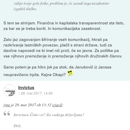
vidijo tvoje gole fotke, problem je, če zaradi tega nezakonito
izgubiš službo.
S tem se strinjam. Finančna in kapitalska transparentnost sta tisto,
za kar se je treba boriti. In komunikacijska zasebnost.
Zato jaz zagovarjam šifriranje vseh komunikacij, hkrati pa
razkrivanje lastniških povezav, plačil s strani države, tudi za
davčne napovedi ne bi imel nič proti, če so javne. Za politike pa
vse njihovo premoženje in premoženje njihovih družinskih članov.
Samo potem je pa hitro jok pa stok, da Janukovič iz Janssa
neupravičeno trpita. Kajne Okapi?
Invictus
::
28. mar 2017, 14:39
jype
je
28. mar 2017 ob 13:32
izjavil
:
Invictus> Čisto vsi? Za vsakega državljana?
Drži.