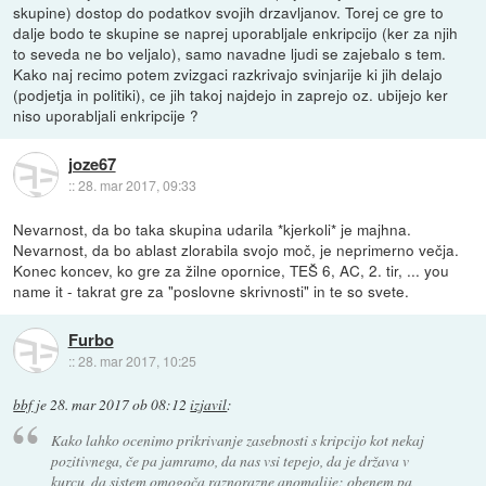
skupine) dostop do podatkov svojih drzavljanov. Torej ce gre to
dalje bodo te skupine se naprej uporabljale enkripcijo (ker za njih
to seveda ne bo veljalo), samo navadne ljudi se zajebalo s tem.
Kako naj recimo potem zvizgaci razkrivajo svinjarije ki jih delajo
(podjetja in politiki), ce jih takoj najdejo in zaprejo oz. ubijejo ker
niso uporabljali enkripcije ?
joze67
::
28. mar 2017, 09:33
Nevarnost, da bo taka skupina udarila *kjerkoli* je majhna.
Nevarnost, da bo ablast zlorabila svojo moč, je neprimerno večja.
Konec koncev, ko gre za žilne opornice, TEŠ 6, AC, 2. tir, ... you
name it - takrat gre za "poslovne skrivnosti" in te so svete.
Furbo
::
28. mar 2017, 10:25
bbf
je
28. mar 2017 ob 08:12
izjavil
:
Kako lahko ocenimo prikrivanje zasebnosti s kripcijo kot nekaj
pozitivnega, če pa jamramo, da nas vsi tepejo, da je država v
kurcu, da sistem omogoča raznorazne anomalije; obenem pa