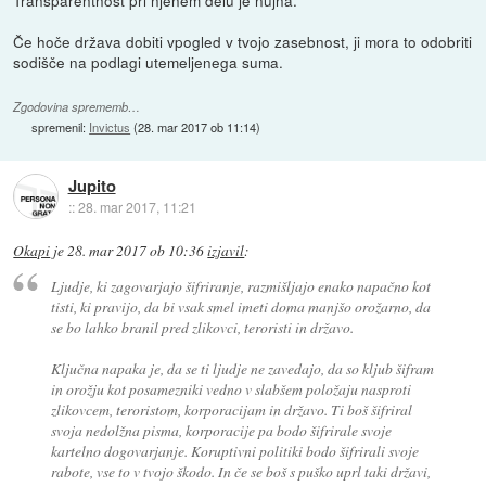
Če hoče država dobiti vpogled v tvojo zasebnost, ji mora to odobriti
sodišče na podlagi utemeljenega suma.
Zgodovina sprememb…
spremenil:
Invictus
(
28. mar 2017 ob 11:14
)
Jupito
::
28. mar 2017, 11:21
Okapi
je
28. mar 2017 ob 10:36
izjavil
:
Ljudje, ki zagovarjajo šifriranje, razmišljajo enako napačno kot
tisti, ki pravijo, da bi vsak smel imeti doma manjšo orožarno, da
se bo lahko branil pred zlikovci, teroristi in državo.
Ključna napaka je, da se ti ljudje ne zavedajo, da so kljub šifram
in orožju kot posamezniki vedno v slabšem položaju nasproti
zlikovcem, teroristom, korporacijam in državo. Ti boš šifriral
svoja nedolžna pisma, korporacije pa bodo šifrirale svoje
kartelno dogovarjanje. Koruptivni politiki bodo šifrirali svoje
rabote, vse to v tvojo škodo. In če se boš s puško uprl taki državi,