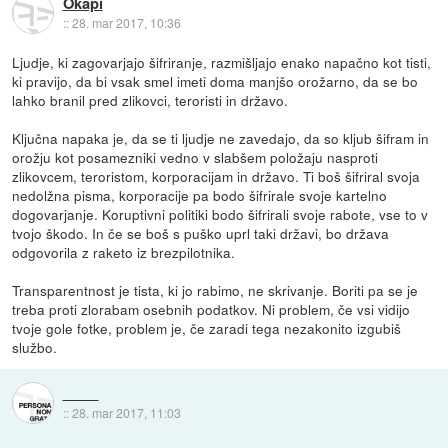
Okapi
::
28. mar 2017, 10:36
Ljudje, ki zagovarjajo šifriranje, razmišljajo enako napačno kot tisti,
ki pravijo, da bi vsak smel imeti doma manjšo orožarno, da se bo
lahko branil pred zlikovci, teroristi in državo.
Ključna napaka je, da se ti ljudje ne zavedajo, da so kljub šifram in
orožju kot posamezniki vedno v slabšem položaju nasproti
zlikovcem, teroristom, korporacijam in državo. Ti boš šifriral svoja
nedolžna pisma, korporacije pa bodo šifrirale svoje kartelno
dogovarjanje. Koruptivni politiki bodo šifrirali svoje rabote, vse to v
tvojo škodo. In če se boš s puško uprl taki državi, bo država
odgovorila z raketo iz brezpilotnika.
Transparentnost je tista, ki jo rabimo, ne skrivanje. Boriti pa se je
treba proti zlorabam osebnih podatkov. Ni problem, če vsi vidijo
tvoje gole fotke, problem je, če zaradi tega nezakonito izgubiš
službo.
::
28. mar 2017, 11:03