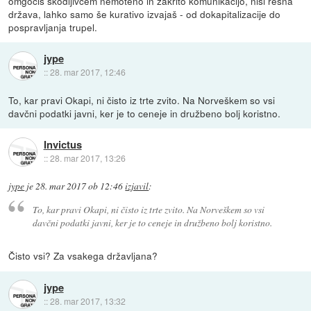
omgočiš škodljivcem nemoteno in zakrito komunikacijo, nisi resna
država, lahko samo še kurativo izvajaš - od dokapitalizacije do
pospravljanja trupel.
jype
::
28. mar 2017, 12:46
To, kar pravi Okapi, ni čisto iz trte zvito. Na Norveškem so vsi
davčni podatki javni, ker je to ceneje in družbeno bolj koristno.
Invictus
::
28. mar 2017, 13:26
jype
je
28. mar 2017 ob 12:46
izjavil
:
To, kar pravi Okapi, ni čisto iz trte zvito. Na Norveškem so vsi
davčni podatki javni, ker je to ceneje in družbeno bolj koristno.
Čisto vsi? Za vsakega državljana?
jype
::
28. mar 2017, 13:32