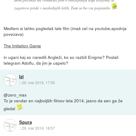
zagotovo pride v naslednjih letih. Tam se bo vse pojasnilo
Medtem si lahko pogledaš tale film (imaš cel na youtube,spodnja
povezava)
The Imitation Game
in ugani kaj so naredili Angleži, ko so razbili Enigmo? Poslali
telegram Adolfu, da jim je uspelo?
Izi
::
29. mar 2016, 17:55
@zero_max
To je vendar en najboljših filmov leta 2014, jasno da sen ga že
gledal
Spura
::
29. mar 2016, 18:57