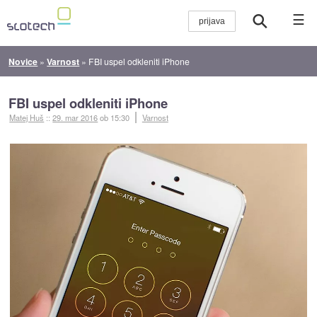
☰
Novice
»
Varnost
»
FBI uspel odkleniti iPhone
FBI uspel odkleniti iPhone
Matej Huš
::
29. mar 2016
ob 15:30
Varnost