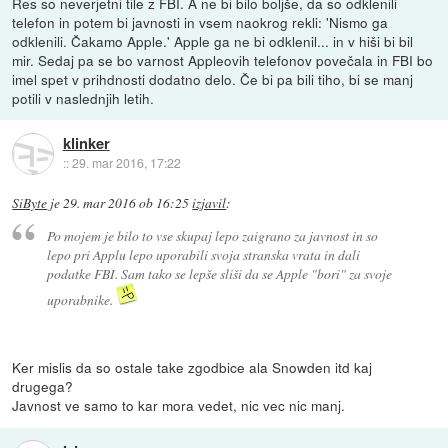
Res so neverjetni tile z FBI. A ne bi bilo boljše, da so odklenili
telefon in potem bi javnosti in vsem naokrog rekli: 'Nismo ga
odklenili. Čakamo Apple.' Apple ga ne bi odklenil... in v hiši bi bil
mir. Sedaj pa se bo varnost Appleovih telefonov povečala in FBI bo
imel spet v prihdnosti dodatno delo. Če bi pa bili tiho, bi se manj
potili v naslednjih letih.
klinker
::
29. mar 2016, 17:22
SiByte
je
29. mar 2016 ob 16:25
izjavil
:
Po mojem je bilo to vse skupaj lepo zaigrano za javnost in so
lepo pri Applu lepo uporabili svoja stranska vrata in dali
podatke FBI. Sam tako se lepše sliši da se Apple "bori" za svoje
uporabnike.
Ker mislis da so ostale take zgodbice ala Snowden itd kaj
drugega?
Javnost ve samo to kar mora vedet, nic vec nic manj.