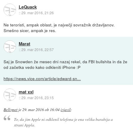
LeQuack
::
29. mar 2016, 21:26
Ne teroristi, ampak oblast, je največji sovražnik državljanov.
Smešno sicer, ampak je res.
Marat
::
29. mar 2016, 22:57
Saj je Snowden že mesec dni nazaj rekel, da FBI bullshita in da že
od začetka vedo kako odkleniti iPhone :P
https://news.vice.com/article/edward-sn...
mat xxl
::
29. mar 2016, 23:15
Bellzmet
je
29. mar 2016 ob 16:04
izjavil
:
To, da jim Apple ni odklenil telefona je ena velika barabija a
strani Appla.