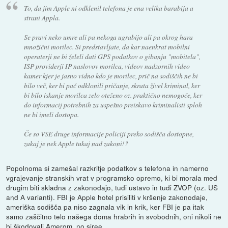
To, da jim Apple ni odklenil telefona je ena velika barabija a
strani Appla.
Se pravi neko umre ali pa nekoga ugrabijo ali pa okrog hara
množični morilec. Si predstavljate, da kar naenkrat mobilni
operaterji ne bi želeli dati GPS podatkov o gibanju "mobitela",
ISP providerji IP naslovov morilca, videov nadzornih video
kamer kjer je jasno vidno kdo je morilec, prič na sodiščih ne bi
bilo več, ker bi pač odklonili pričanje, skrata živel kriminal, ker
bi bilo iskanje morilca zelo oteženo oz. praktično nemogoče, ker
do informacij potrebnih za uspešno preiskavo kriminalisti sploh
ne bi imeli dostopa.
Če so VSE druge informacije policiji preko sodišča dostopne,
zakaj je nek Apple tukaj nad zakoni!?
Popolnoma si zamešal razkritje podatkov s telefona in namerno
vgrajevanje stranskih vrat v programsko opremo, ki bi morala med
drugim biti skladna z zakonodajo, tudi ustavo in tudi ZVOP (oz. US
and A varianti). FBI je Apple hotel prisiliti v kršenje zakonodaje,
ameriška sodišča pa niso zagnala vik in krik, ker FBI je pa itak
samo zaščitno telo našega doma hrabrih in svobodnih, oni nikoli ne
bi škodovali Amerom, no siree.