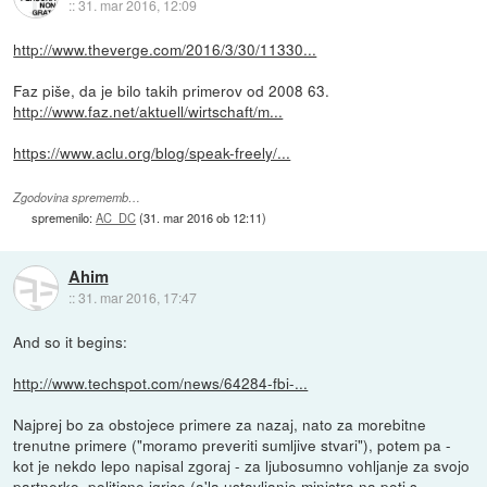
::
31. mar 2016, 12:09
http://www.theverge.com/2016/3/30/11330...
Faz piše, da je bilo takih primerov od 2008 63.
http://www.faz.net/aktuell/wirtschaft/m...
https://www.aclu.org/blog/speak-freely/...
Zgodovina sprememb…
spremenilo:
AC_DC
(
31. mar 2016 ob 12:11
)
Ahim
::
31. mar 2016, 17:47
And so it begins:
http://www.techspot.com/news/64284-fbi-...
Najprej bo za obstojece primere za nazaj, nato za morebitne
trenutne primere ("moramo preveriti sumljive stvari"), potem pa -
kot je nekdo lepo napisal zgoraj - za ljubosumno vohljanje za svojo
partnerko, politicne igrice (a'la ustavljanje ministra na poti s