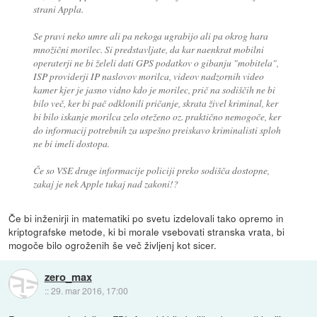
strani Appla.
Se pravi neko umre ali pa nekoga ugrabijo ali pa okrog hara
množični morilec. Si predstavljate, da kar naenkrat mobilni
operaterji ne bi želeli dati GPS podatkov o gibanju "mobitela",
ISP providerji IP naslovov morilca, videov nadzornih video
kamer kjer je jasno vidno kdo je morilec, prič na sodiščih ne bi
bilo več, ker bi pač odklonili pričanje, skrata živel kriminal, ker
bi bilo iskanje morilca zelo oteženo oz. praktično nemogoče, ker
do informacij potrebnih za uspešno preiskavo kriminalisti sploh
ne bi imeli dostopa.
Če so VSE druge informacije policiji preko sodišča dostopne,
zakaj je nek Apple tukaj nad zakoni!?
Če bi inženirji in matematiki po svetu izdelovali tako opremo in
kriptografske metode, ki bi morale vsebovati stranska vrata, bi
mogoče bilo ogroženih še več življenj kot sicer.
zero_max
::
29. mar 2016, 17:00