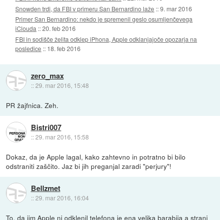
Snowden trdi, da FBI v primeru San Bernardino laže
::
9. mar 2016
Primer San Bernardino: nekdo je spremenil geslo osumljenčevega
iClouda
::
20. feb 2016
FBI in sodišče želita odklep iPhona, Apple odklanjajoče opozarja na
posledice
::
18. feb 2016
zero_max
::
29. mar 2016, 15:48
PR žajfnica. Zeh.
Bistri007
::
29. mar 2016, 15:58
Dokaz, da je Apple lagal, kako zahtevno in potratno bi bilo
odstraniti zaščito. Jaz bi jih preganjal zaradi "perjury"!
Bellzmet
::
29. mar 2016, 16:04
To, da jim Apple ni odklenil telefona je ena velika barabija a strani