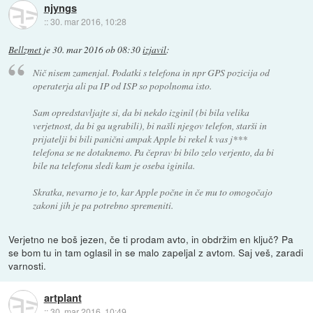
njyngs
::
30. mar 2016, 10:28
Bellzmet
je
30. mar 2016 ob 08:30
izjavil
:
Nič nisem zamenjal. Podatki s telefona in npr GPS pozicija od
operaterja ali pa IP od ISP so popolnoma isto.
Sam opredstavljajte si, da bi nekdo izginil (bi bila velika
verjetnost, da bi ga ugrabili), bi našli njegov telefon, starši in
prijatelji bi bili panični ampak Apple bi rekel k vas j***
telefona se ne dotaknemo. Pa čeprav bi bilo zelo verjento, da bi
bile na telefonu sledi kam je oseba iginila.
Skratka, nevarno je to, kar Apple počne in če mu to omogočajo
zakoni jih je pa potrebno spremeniti.
Verjetno ne boš jezen, če ti prodam avto, in obdržim en ključ? Pa
se bom tu in tam oglasil in se malo zapeljal z avtom. Saj veš, zaradi
varnosti.
artplant
::
30. mar 2016, 10:49