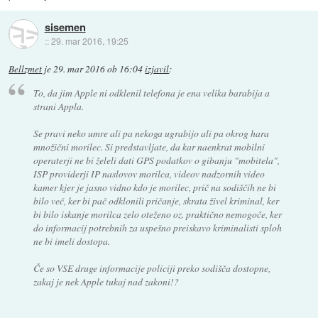
sisemen
::
29. mar 2016, 19:25
Bellzmet
je
29. mar 2016 ob 16:04
izjavil
:
To, da jim Apple ni odklenil telefona je ena velika barabija a
strani Appla.
Se pravi neko umre ali pa nekoga ugrabijo ali pa okrog hara
množični morilec. Si predstavljate, da kar naenkrat mobilni
operaterji ne bi želeli dati GPS podatkov o gibanju "mobitela",
ISP providerji IP naslovov morilca, videov nadzornih video
kamer kjer je jasno vidno kdo je morilec, prič na sodiščih ne bi
bilo več, ker bi pač odklonili pričanje, skrata živel kriminal, ker
bi bilo iskanje morilca zelo oteženo oz. praktično nemogoče, ker
do informacij potrebnih za uspešno preiskavo kriminalisti sploh
ne bi imeli dostopa.
Če so VSE druge informacije policiji preko sodišča dostopne,
zakaj je nek Apple tukaj nad zakoni!?