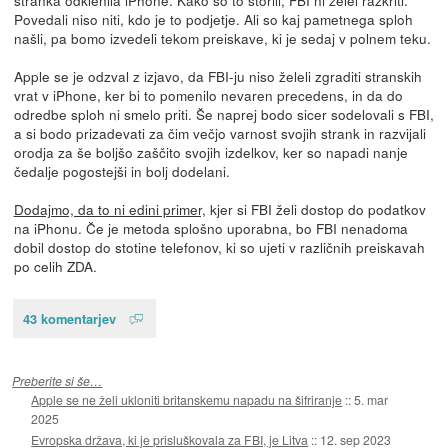
stranka odklenila iPhone. Kako so to storili, FBI ni želel razkriti.
Povedali niso niti, kdo je to podjetje. Ali so kaj pametnega sploh
našli, pa bomo izvedeli tekom preiskave, ki je sedaj v polnem teku.
Apple se je odzval z izjavo, da FBI-ju niso želeli zgraditi stranskih
vrat v iPhone, ker bi to pomenilo nevaren precedens, in da do
odredbe sploh ni smelo priti. Še naprej bodo sicer sodelovali s FBI,
a si bodo prizadevati za čim večjo varnost svojih strank in razvijali
orodja za še boljšo zaščito svojih izdelkov, ker so napadi nanje
čedalje pogostejši in bolj dodelani.
Dodajmo, da to ni edini primer,
kjer si FBI želi dostop do podatkov
na iPhonu. Če je metoda splošno uporabna, bo FBI nenadoma
dobil dostop do stotine telefonov, ki so ujeti v različnih preiskavah
po celih ZDA.
43 komentarjev
Preberite si še…
Apple se ne želi ukloniti britanskemu napadu na šifriranje
::
5. mar
2025
Evropska država, ki je prisluškovala za FBI, je Litva
::
12. sep 2023