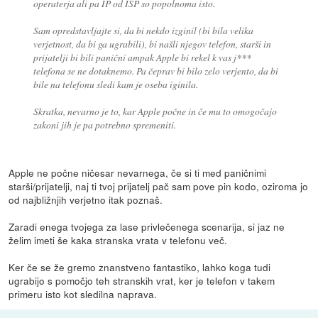
operaterja ali pa IP od ISP so popolnoma isto.
Sam opredstavljajte si, da bi nekdo izginil (bi bila velika
verjetnost, da bi ga ugrabili), bi našli njegov telefon, starši in
prijatelji bi bili panični ampak Apple bi rekel k vas j***
telefona se ne dotaknemo. Pa čeprav bi bilo zelo verjento, da bi
bile na telefonu sledi kam je oseba iginila.
Skratka, nevarno je to, kar Apple počne in če mu to omogočajo
zakoni jih je pa potrebno spremeniti.
Apple ne počne ničesar nevarnega, če si ti med paničnimi
starši/prijatelji, naj ti tvoj prijatelj pač sam pove pin kodo, oziroma jo
od najbližnjih verjetno itak poznaš.
Zaradi enega tvojega za lase privlečenega scenarija, si jaz ne
želim imeti še kaka stranska vrata v telefonu več.
Ker če se že gremo znanstveno fantastiko, lahko koga tudi
ugrabijo s pomočjo teh stranskih vrat, ker je telefon v takem
primeru isto kot sledilna naprava.