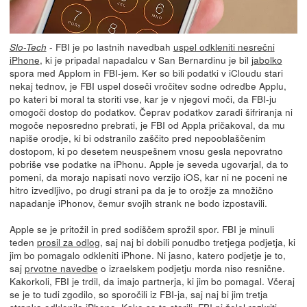
- FBI je po lastnih navedbah
uspel odkleniti nesrečni
Slo-Tech
iPhone
, ki je pripadal napadalcu v San Bernardinu je bil
jabolko
spora med Applom in FBI-jem. Ker so bili podatki v iCloudu stari
nekaj tednov, je FBI uspel doseči vročitev sodne odredbe Applu,
po kateri bi moral ta storiti vse, kar je v njegovi moči, da FBI-ju
omogoči dostop do podatkov. Čeprav podatkov zaradi šifriranja ni
mogoče neposredno prebrati, je FBI od Appla pričakoval, da mu
napiše orodje, ki bi odstranilo zaščito pred nepooblaščenim
dostopom, ki po desetem neuspešnem vnosu gesla nepovratno
pobriše vse podatke na iPhonu. Apple je seveda ugovarjal, da to
pomeni, da morajo napisati novo verzijo iOS, kar ni ne poceni ne
hitro izvedljivo, po drugi strani pa da je to orožje za množično
napadanje iPhonov, čemur svojih strank ne bodo izpostavili.
Apple se je pritožil in pred sodiščem sprožil spor. FBI je minuli
teden
prosil za odlog
, saj naj bi dobili ponudbo tretjega podjetja, ki
jim bo pomagalo odkleniti iPhone. Ni jasno, katero podjetje je to,
saj
prvotne navedbe
o izraelskem podjetju morda niso resnične.
Kakorkoli, FBI je trdil, da imajo partnerja, ki jim bo pomagal. Včeraj
se je to tudi zgodilo, so sporočili iz FBI-ja, saj naj bi jim tretja