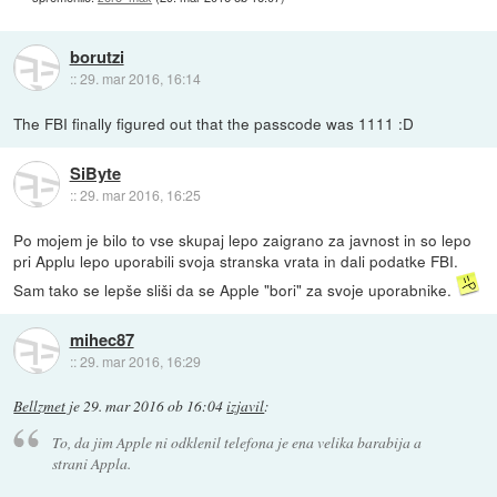
borutzi
::
29. mar 2016, 16:14
The FBI finally figured out that the passcode was 1111 :D
SiByte
::
29. mar 2016, 16:25
Po mojem je bilo to vse skupaj lepo zaigrano za javnost in so lepo
pri Applu lepo uporabili svoja stranska vrata in dali podatke FBI.
Sam tako se lepše sliši da se Apple "bori" za svoje uporabnike.
mihec87
::
29. mar 2016, 16:29
Bellzmet
je
29. mar 2016 ob 16:04
izjavil
:
To, da jim Apple ni odklenil telefona je ena velika barabija a
strani Appla.