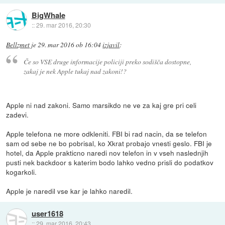
BigWhale
::
29. mar 2016, 20:30
Bellzmet
je
29. mar 2016 ob 16:04
izjavil
:
Če so VSE druge informacije policiji preko sodišča dostopne,
zakaj je nek Apple tukaj nad zakoni!?
Apple ni nad zakoni. Samo marsikdo ne ve za kaj gre pri celi
zadevi.
Apple telefona ne more odkleniti. FBI bi rad nacin, da se telefon
sam od sebe ne bo pobrisal, ko Xkrat probajo vnesti geslo. FBI je
hotel, da Apple prakticno naredi nov telefon in v vseh naslednjih
pusti nek backdoor s katerim bodo lahko vedno prisli do podatkov
kogarkoli.
Apple je naredil vse kar je lahko naredil.
user1618
::
29. mar 2016, 20:43