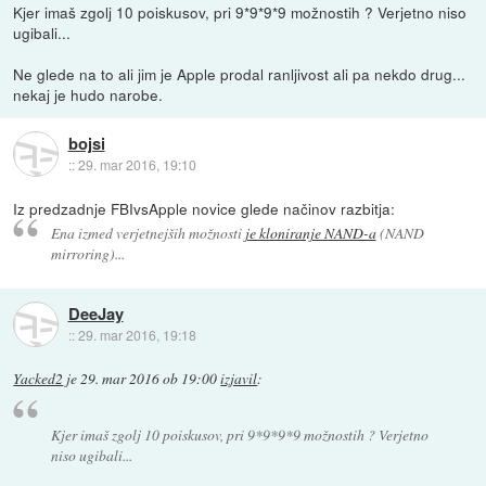
Kjer imaš zgolj 10 poiskusov, pri 9*9*9*9 možnostih ? Verjetno niso
ugibali...
Ne glede na to ali jim je Apple prodal ranljivost ali pa nekdo drug...
nekaj je hudo narobe.
bojsi
::
29. mar 2016, 19:10
Iz predzadnje FBIvsApple novice glede načinov razbitja:
Ena izmed verjetnejših možnosti
je kloniranje NAND-a
(NAND
mirroring)...
DeeJay
::
29. mar 2016, 19:18
Yacked2
je
29. mar 2016 ob 19:00
izjavil
:
Kjer imaš zgolj 10 poiskusov, pri 9*9*9*9 možnostih ? Verjetno
niso ugibali...