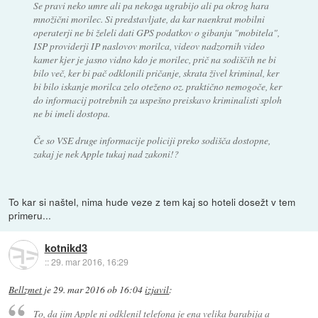
Se pravi neko umre ali pa nekoga ugrabijo ali pa okrog hara
množični morilec. Si predstavljate, da kar naenkrat mobilni
operaterji ne bi želeli dati GPS podatkov o gibanju "mobitela",
ISP providerji IP naslovov morilca, videov nadzornih video
kamer kjer je jasno vidno kdo je morilec, prič na sodiščih ne bi
bilo več, ker bi pač odklonili pričanje, skrata živel kriminal, ker
bi bilo iskanje morilca zelo oteženo oz. praktično nemogoče, ker
do informacij potrebnih za uspešno preiskavo kriminalisti sploh
ne bi imeli dostopa.
Če so VSE druge informacije policiji preko sodišča dostopne,
zakaj je nek Apple tukaj nad zakoni!?
To kar si naštel, nima hude veze z tem kaj so hoteli dosežt v tem
primeru...
kotnikd3
::
29. mar 2016, 16:29
Bellzmet
je
29. mar 2016 ob 16:04
izjavil
:
To, da jim Apple ni odklenil telefona je ena velika barabija a