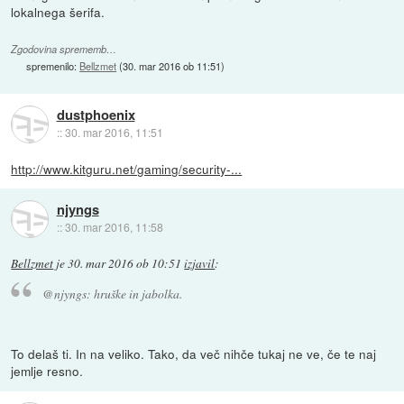
lokalnega šerifa.
Zgodovina sprememb…
spremenilo:
Bellzmet
(
30. mar 2016 ob 11:51
)
dustphoenix
::
30. mar 2016, 11:51
http://www.kitguru.net/gaming/security-...
njyngs
::
30. mar 2016, 11:58
Bellzmet
je
30. mar 2016 ob 10:51
izjavil
:
@njyngs: hruške in jabolka.
To delaš ti. In na veliko. Tako, da več nihče tukaj ne ve, če te naj
jemlje resno.