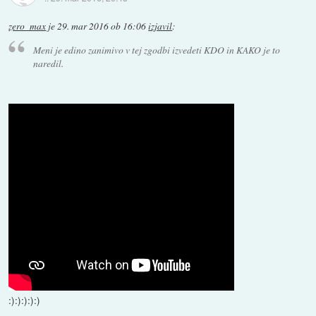
zero_max
je
29. mar 2016 ob 16:06
izjavil
:
Meni je edino zanimivo v tej zgodbi izvedeti KDO in KAKO je to
naredil.
:):):):):)