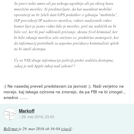
Se pravi neko umre ali pa nekoga ugrabijo ali pa okrog hara
množični morilec. Si predstavljate, da kar naenkrat mobilni
operaterji ne bi želeli dati GPS podatkov o gibanju "mobitela",
ISP providerji IP naslovov morilca, videov nadzornih video
kamer kjer je jasno vidno kdo je morilec, prič na sodiščih ne bi
bilo več, ker bi pač odklonili pričanje, skrata živel kriminal, ker
bi bilo iskanje morilca zelo oteženo oz. praktično nemogoče, ker
do informacij potrebnih za uspešno preiskavo kriminalisti sploh
ne bi imeli dostopa.
Če so VSE druge informacije policiji preko sodišča dostopne,
zakaj je nek Apple tukaj nad zakoni!?
:) Ne nasedaj preveč predstavam za javnost ;). Naši verjetno ne
morejo, kaj takega oziroma ne zmorejo, da pa FBI ne bi zmogel...
smešno .......
Markoff
::
29. mar 2016, 23:43
Bellzmet
je
29. mar 2016 ob 16:04
izjavil
: