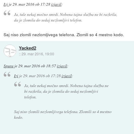
Izi
je
29. mar 2016 ob 17:28
izjavil
:
Ja, tule nekaj močno smrdi. Nobena tajna služba ne bi razkrila,
da je zlomila do sedaj nezlomljivi telefon.
Saj niso zlomili nezlomljivega telefona. Zlomili so 4 mestno kodo.
Yacked2
::
29. mar 2016, 19:00
Spura
je
29. mar 2016 ob 18:57
izjavil
:
Izi
je
29. mar 2016 ob 17:28
izjavil
:
Ja, tule nekaj močno smrdi. Nobena tajna služba ne
bi razkrila, da je zlomila do sedaj nezlomljivi
telefon.
Saj niso zlomili nezlomljivega telefona. Zlomili so 4 mestno
kodo.