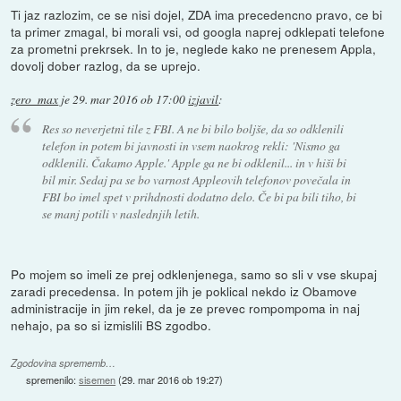
Ti jaz razlozim, ce se nisi dojel, ZDA ima precedencno pravo, ce bi
ta primer zmagal, bi morali vsi, od googla naprej odklepati telefone
za prometni prekrsek. In to je, neglede kako ne prenesem Appla,
dovolj dober razlog, da se uprejo.
zero_max
je
29. mar 2016 ob 17:00
izjavil
:
Res so neverjetni tile z FBI. A ne bi bilo boljše, da so odklenili
telefon in potem bi javnosti in vsem naokrog rekli: 'Nismo ga
odklenili. Čakamo Apple.' Apple ga ne bi odklenil... in v hiši bi
bil mir. Sedaj pa se bo varnost Appleovih telefonov povečala in
FBI bo imel spet v prihdnosti dodatno delo. Če bi pa bili tiho, bi
se manj potili v naslednjih letih.
Po mojem so imeli ze prej odklenjenega, samo so sli v vse skupaj
zaradi precedensa. In potem jih je poklical nekdo iz Obamove
administracije in jim rekel, da je ze prevec rompompoma in naj
nehajo, pa so si izmislili BS zgodbo.
Zgodovina sprememb…
spremenilo:
sisemen
(
29. mar 2016 ob 19:27
)