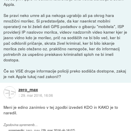
Appla.
Se pravi neko umre ali pa nekoga ugrabijo ali pa okrog hara
množični morilec. Si predstavljate, da kar naenkrat mobilni
operaterji ne bi želeli dati GPS podatkov o gibanju "mobitela", ISP
providerji IP naslovov morilca, videov nadzornih video kamer kjer je
jasno vidno kdo je morilec, prič na sodiščih ne bi bilo več, ker bi
pač odklonili pričanje, skrata živel kriminal, ker bi bilo iskanje
morilca zelo oteženo oz. praktično nemogoče, ker do informacij
potrebnih za uspešno preiskavo kriminalisti sploh ne bi imeli
dostopa.
Če so VSE druge informacije policiji preko sodišča dostopne, zakaj
je nek Apple tukaj nad zakoni!?
zero_max
::
29. mar 2016, 16:06
Meni je edino zanimivo v tej zgodbi izvedeti KDO in KAKO je to
naredil.
Zgodovina sprememb…
spremenilo:
zero_max
(
29. mar 2016 ob 16:07
)