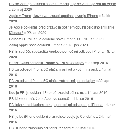
FBI še v drugo odklenil sporna iPhona, a je še vedno jezen na Apple
::
20. maj 2020
Apple v Franciji kaznovan zaradi upočasnjevanja iPhona
::
8. feb
2020
Je Apple pokleknil pred državo in potihem opustil celostno šifriranje
iClouda?
::
22. jan 2020
Forbes: FBI že lahko odklene nove iPhone 11
::
16. jan 2020
Zakaj Apple noče odkleniti iPhona?
::
15. jan 2020
FBI in sodišče spet želita Applovo pomoč pri odklepu iPhona
::
8. jan
2020
Raziskovalci odklenili iPhone 5C za sto dolarjev
::
20. sep 2016
FBI za odklep iPhona 5C plačal manj od prvotnih navedb
::
1. maj
2016
FBI za odklep iPhona 5C plačal več kot milijon dolarjev
::
22. apr
2016
Kdo je FBI-ju odklenil iPhone? Izraelci očitno ne
::
14. apr 2016
FBI bi vseeno še želel Applove pomoči
::
11. apr 2016
FBI lokalnim oblastem ponuja pomoč pri odklepanju iPhona
::
4. apr
2016
FBI-ju bo iPhone odklenilo izraelsko podjetje Cellebrite
::
24. mar
2016
FBI: iPhone zmoremo odkleniti kar sami
::
22. mar 2016