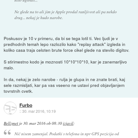
Ne glede na to ali jim je Apple prodal ranljivost ali pa nekdo
drug... nekaj je hudo narobe.
Poskusov je 10 v primeru, da bi se tega lotil ti. Vec ljudi je v
predhodnih temah lepo razlozilo kako "replay attack" izgleda in
koliko casa traja celoten brute force cikel glede na stevilo digitov.
S stirimestno kodo je moznosti 10*10*10*10, kar je zanemarljivo
malo.
In da, nekaj je zelo narobe - rulja je glupa in ne znate brati, kaj
sele razmisljati, kar pa vas vseeno ne ustavi pred objavljanjem
tovrstnih cvetk.
Furbo
::
30. mar 2016, 10:19
Bellzmet
je
30. mar 2016 ob 08:30
izjavil
:
Nič nisem zamenjal. Podatki s telefona in npr GPS pozicija od