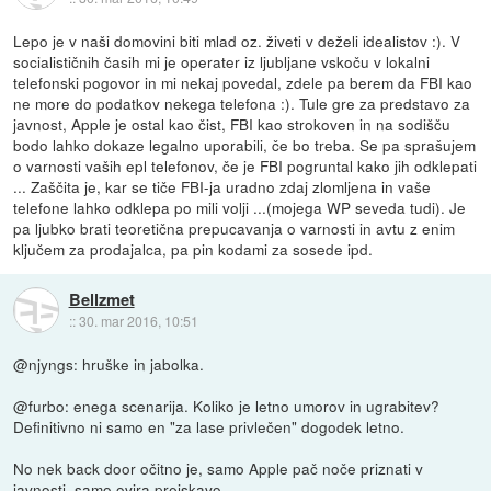
Lepo je v naši domovini biti mlad oz. živeti v deželi idealistov :). V
socialističnih časih mi je operater iz ljubljane vskoču v lokalni
telefonski pogovor in mi nekaj povedal, zdele pa berem da FBI kao
ne more do podatkov nekega telefona :). Tule gre za predstavo za
javnost, Apple je ostal kao čist, FBI kao strokoven in na sodišču
bodo lahko dokaze legalno uporabili, če bo treba. Se pa sprašujem
o varnosti vaših epl telefonov, če je FBI pogruntal kako jih odklepati
... Zaščita je, kar se tiče FBI-ja uradno zdaj zlomljena in vaše
telefone lahko odklepa po mili volji ...(mojega WP seveda tudi). Je
pa ljubko brati teoretična prepucavanja o varnosti in avtu z enim
ključem za prodajalca, pa pin kodami za sosede ipd.
Bellzmet
::
30. mar 2016, 10:51
@njyngs: hruške in jabolka.
@furbo: enega scenarija. Koliko je letno umorov in ugrabitev?
Definitivno ni samo en "za lase privlečen" dogodek letno.
No nek back door očitno je, samo Apple pač noče priznati v
javnosti, samo ovira preiskavo.