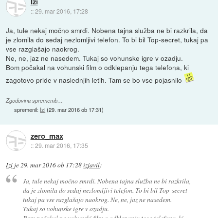
Izi
::
29. mar 2016, 17:28
Ja, tule nekaj močno smrdi. Nobena tajna služba ne bi razkrila, da
je zlomila do sedaj nezlomljivi telefon. To bi bil Top-secret, tukaj pa
vse razglašajo naokrog.
Ne, ne, jaz ne nasedem. Tukaj so vohunske igre v ozadju.
Bom počakal na vohunski film o odklepanju tega telefona, ki
zagotovo pride v naslednjih letih. Tam se bo vse pojasnilo
Zgodovina sprememb…
spremenil:
Izi
(
29. mar 2016 ob 17:31
)
zero_max
::
29. mar 2016, 17:35
Izi
je
29. mar 2016 ob 17:28
izjavil
:
Ja, tule nekaj močno smrdi. Nobena tajna služba ne bi razkrila,
da je zlomila do sedaj nezlomljivi telefon. To bi bil Top-secret
tukaj pa vse razglašajo naokrog. Ne, ne, jaz ne nasedem.
Tukaj so vohunske igre v ozadju.
Bom počakal na vohunski film o odklepanju tega telefona, ki