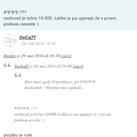
9*9*9*9 ???
možnosti je točno 10.000. Lahko jo pa uganejo že v prvem
poskusu seveda :)
OvCa77
::
29. mar 2016, 19:19
DeeJay
je
29. mar 2016 ob 19:18
izjavil
:
Yacked2
je
29. mar 2016 ob 19:00
izjavil
:
Kjer imaš zgolj 10 poiskusov, pri 9*9*9*9
možnostih ? Verjetno niso ugibali...
9*9*9*9 ???
možnosti je točno 10.000. Lahko jo pa uganejo že v prvem
poskusu seveda :)
pozabu je nule