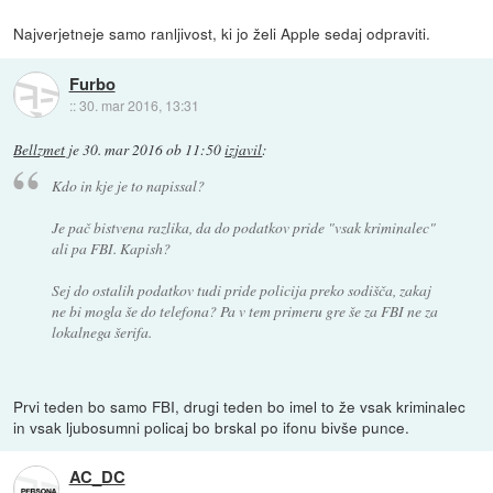
Najverjetneje samo ranljivost, ki jo želi Apple sedaj odpraviti.
Furbo
::
30. mar 2016, 13:31
Bellzmet
je
30. mar 2016 ob 11:50
izjavil
:
Kdo in kje je to napissal?
Je pač bistvena razlika, da do podatkov pride "vsak kriminalec"
ali pa FBI. Kapish?
Sej do ostalih podatkov tudi pride policija preko sodišča, zakaj
ne bi mogla še do telefona? Pa v tem primeru gre še za FBI ne za
lokalnega šerifa.
Prvi teden bo samo FBI, drugi teden bo imel to že vsak kriminalec
in vsak ljubosumni policaj bo brskal po ifonu bivše punce.
AC_DC