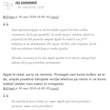
no comment
::
30. mar 2016, 12:07
Bellzmet
je
30. mar 2016 ob 08:30
izjavil
:
Sam opredstavljajte si, da bi nekdo izginil (bi bila velika
verjetnost, da bi ga ugrabili), bi našli njegov telefon, starši in
prijatelji bi bili panični ampak Apple bi rekel k vas j***
telefona se ne dotaknemo. Pa čeprav bi bilo zelo verjento, da bi
bile na telefonu sledi kam je oseba iginila.
Skratka, nevarno je to, kar Apple počne in če mu to omogočajo
zakoni jih je pa potrebno spremeniti.
Apple bi rekel, sorry ne moremo. Pomagali vam bomo kolikor se le
da, ampak posebne luknjaste verzije telefona pa nismo in ne bomo
izdelali (dokler nam zakon to omogoča).
Bellzmet
je
30. mar 2016 ob 08:30
izjavil
:
No nek back door očitno je, samo Apple pač noče priznati v
javnosti, samo ovira preiskavo.