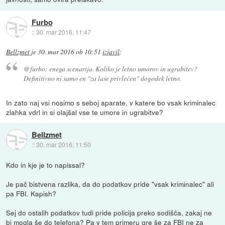
Furbo
::
30. mar 2016, 11:47
Bellzmet
je
30. mar 2016 ob 10:51
izjavil
:
@furbo: enega scenarija. Koliko je letno umorov in ugrabitev?
Definitivno ni samo en "za lase privlečen" dogodek letno.
In zato naj vsi nosimo s seboj aparate, v katere bo vsak kriminalec
zlahka vdrl in si olajšal vse te umore in ugrabitve?
Bellzmet
::
30. mar 2016, 11:50
Kdo in kje je to napissal?
Je pač bistvena razlika, da do podatkov pride "vsak kriminalec" ali
pa FBI. Kapish?
Sej do ostalih podatkov tudi pride policija preko sodišča, zakaj ne
bi mogla še do telefona? Pa v tem primeru gre še za FBI ne za