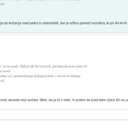
val.
ja do križanja med pešci in avtomobili, ker je očitno preveč voznikov, ki pri 40 km/h
iv za nezgodo. Nakaži da hočeš prek, počakaj da avto ustavi in
o storit.
 samo več nepotrebnega delanja kolone v mestu in iskanja
val.
nost, seveda vozi počasi. Misli, da je to v redu. In potem se pred tabo cijazi 40 na ur