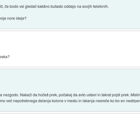
ič, če bodo vsi gledali kakšno butasto oddajo na svojih telefonih.
svoje nore ideje?
 peska?
za nezgodo. Nakaži da hočeš prek, počakaj da avto ustavi in takrat pojdi prek. Mislim 
amo več nepotrebnega delanja kolone v mestu in iskanja nesreče ko bo en nestrpen