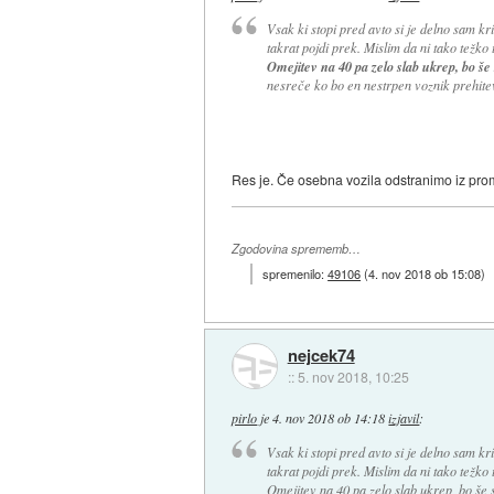
Vsak ki stopi pred avto si je delno sam kr
takrat pojdi prek. Mislim da ni tako težko t
Omejitev na 40 pa zelo slab ukrep, bo š
nesreče ko bo en nestrpen voznik prehite
Res je. Če osebna vozila odstranimo iz pro
Zgodovina sprememb…
spremenilo:
49106
(
4. nov 2018 ob 15:08
)
nejcek74
::
5. nov 2018, 10:25
pirlo
je
4. nov 2018 ob 14:18
izjavil
:
Vsak ki stopi pred avto si je delno sam kr
takrat pojdi prek. Mislim da ni tako težko t
Omejitev na 40 pa zelo slab ukrep, bo še