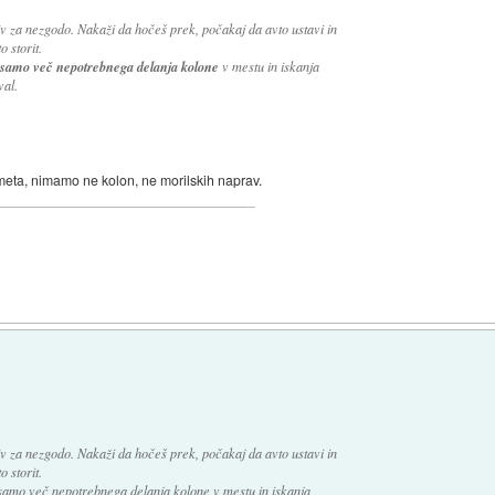
iv za nezgodo. Nakaži da hočeš prek, počakaj da avto ustavi in
o storit.
e samo več nepotrebnega delanja kolone
v mestu in iskanja
val.
meta, nimamo ne kolon, ne morilskih naprav.
iv za nezgodo. Nakaži da hočeš prek, počakaj da avto ustavi in
o storit.
 samo več nepotrebnega delanja kolone v mestu in iskanja