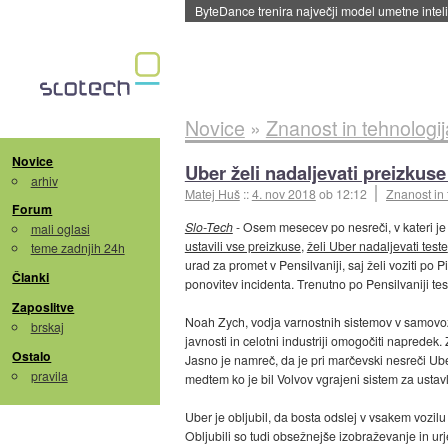
ByteDance trenira največji model umetne intel
Novice
»
Znanost in tehnologij
Novice
Uber želi nadaljevati preizkus
arhiv
Matej Huš
::
4. nov 2018
ob 12:12
Znanost in 
Forum
Slo-Tech
- Osem mesecev po nesreči, v kateri 
mali oglasi
ustavili vse preizkuse
,
želi Uber nadaljevati teste
teme zadnjih 24h
urad za promet v Pensilvaniji, saj želi voziti po P
Članki
ponovitev incidenta. Trenutno po Pensilvaniji te
Zaposlitve
Noah Zych, vodja varnostnih sistemov v samovozeč
brskaj
javnosti in celotni industriji omogočiti napredek.
Ostalo
Jasno je namreč, da je pri marčevski nesreči Ube
pravila
medtem ko je bil Volvov vgrajeni sistem za ustavl
Uber je obljubil, da bosta odslej v vsakem vozilu
Obljubili so tudi obsežnejše izobraževanje in ur