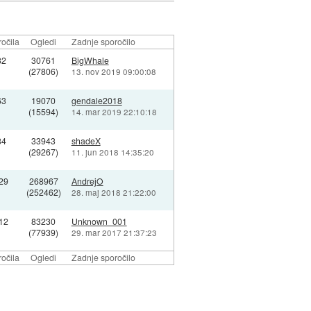
očila
Ogledi
Zadnje sporočilo
82
30761
BigWhale
(27806)
13. nov 2019 09:00:08
63
19070
gendale2018
(15594)
14. mar 2019 22:10:18
84
33943
shadeX
(29267)
11. jun 2018 14:35:20
29
268967
AndrejO
(252462)
28. maj 2018 21:22:00
12
83230
Unknown_001
(77939)
29. mar 2017 21:37:23
očila
Ogledi
Zadnje sporočilo