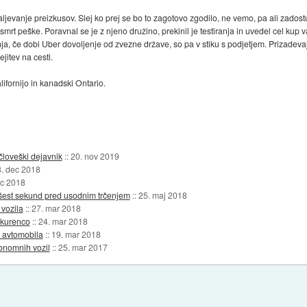
daljevanje preizkusov. Slej ko prej se bo to zagotovo zgodilo, ne vemo, pa ali zados
rt peške. Poravnal se je z njeno družino, prekinil je testiranja in uvedel cel kup va
anja, če dobi Uber dovoljenje od zvezne države, so pa v stiku s podjetjem. Prizadevaj
jitev na cesti.
alifornijo in kanadski Ontario.
človeški dejavnik
::
20. nov 2019
. dec 2018
ec 2018
šest sekund pred usodnim trčenjem
::
25. maj 2018
vozila
::
27. mar 2018
nkurenco
::
24. mar 2018
 avtomobila
::
19. mar 2018
tonomnih vozil
::
25. mar 2017