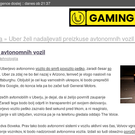
igence doslej
::
danes ob 21:37
a
»
Uber želi nadaljevati preizkuse avtonomnih vozil
e avtonomnih vozil
tehnologija
je Uberjevo avtonomno
vozilo do smrti povozilo peško
, zaradi česar
so
. Uber za zdaj ne bo šel nazaj v Arizono, temveč je vlogo naslovil na
ittsburghu. Obljubil je cel kup varnostnih ukrepov, ki bodo preprečili
stira Google, do konca leta pa bo začel tudi General Motors.
ih avtomobilih v Uberju, je dejal, da si želijo povrniti zaupanje
 Zaradi tega bodo bolj odprti in transparentni pri svojem delovanju.
rjevo vozilo peško zaznalo šest sekund pred trkom, a ni reagiralo,
janje v sili izključen, voznica pa je na telefonu gledala oddajo The Voice.
 dva človeka. Prav tako bodo avtonomni sistemi v vozilu aktivni ves čas, Volvov vgra
jenje voznikov, ki bodo nadzorovali avtonomna vozila. Izdali so tudi obsežno
poročil