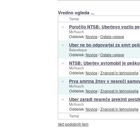
Vredno ogleda ...
Tema
»
Poročilo NTSB: Uberjevo vozilo pe
McHusch
Oddelek:
Novice
/
Ostale najave
»
Uber ne bo odgovarjal za smrt peš
Balandeque
Oddelek:
Novice
/
Ostale najave
»
NTSB: Uberjev avtomobil je peško
McHusch
Oddelek:
Novice
/
Znanost in tehnologija
»
Prva smrtna žrtev v nesreči samo
McHusch
Oddelek:
Novice
/
Znanost in tehnologija
»
Uber zaradi nesreče prekinil prei
McHusch
Oddelek:
Novice
/
Znanost in tehnologija
Tema
Več podobnih tem