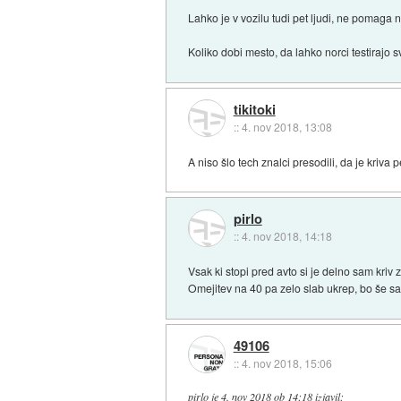
Lahko je v vozilu tudi pet ljudi, ne pomaga n
Koliko dobi mesto, da lahko norci testirajo 
tikitoki
::
4. nov 2018, 13:08
A niso šlo tech znalci presodili, da je kriva
pirlo
::
4. nov 2018, 14:18
Vsak ki stopi pred avto si je delno sam kriv 
Omejitev na 40 pa zelo slab ukrep, bo še s
49106
::
4. nov 2018, 15:06
pirlo
je
4. nov 2018 ob 14:18
izjavil
: