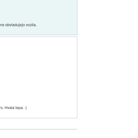
 ne obvladujejo vozila.
o. Hvala lepa. :)