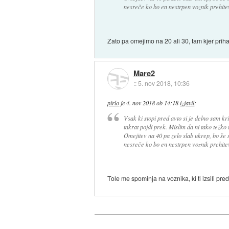
nesreče ko bo en nestrpen voznik prehite
Zato pa omejimo na 20 ali 30, tam kjer priha
Mare2
::
5. nov 2018, 10:36
pirlo
je
4. nov 2018 ob 14:18
izjavil
:
Vsak ki stopi pred avto si je delno sam kr
takrat pojdi prek. Mislim da ni tako težko t
Omejitev na 40 pa zelo slab ukrep, bo še
nesreče ko bo en nestrpen voznik prehite
Tole me spominja na voznika, ki ti izsili pred