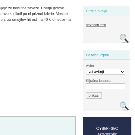
tujejo že trenutne zaveze. Uberju gotovo
Hitre funkcije
rovalk, nikoli pa ni priznal krivde. Mestne
o si za omejitev hitrosti na 40 kilometrov na
seznam tem
Posebni izpisi
Avtor:
Ključna beseda: