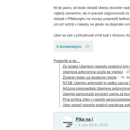
Ni še jasno, ali bodo oblasti Uberju dovolile na
najbolj zamerimo, da ni prevzel odgovornosti za sm
oblasti v Pittsburghu ne morejo preprečiti testir
uro pri vožnji v naselju ne glede na dejansko ome
Uber se želi v prihodnosti vrniti tudi v Arizono, K
6 komentarjev
Preberite si še…
Za lansko Uberjevo nesrečo pretežno kriv 
Uberjeva avtonomna vozila se vračajo
::
23
Živahen teden za dostavne robote
::
19. d
NTSB: Uberjev avtomobil je peško zaznal 
Arizona prepovedala Uberjeva avtonomna 
Uberjev samovozeč program caplja za ko
Prva smrtna žrtev v nesreči samovozečega
Uber zaradi nesreče prekinil preizkuse av
Pika na i
::
4. nov 2018, 13:05