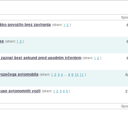
Spor
ško povozilo brez zaviranja
(strani:
1
2
)
ke
(strani:
1
2
)
 zaznal šest sekund pred usodnim trčenjem
(strani:
1
2
)
vozečega avtomobila
(strani:
1
2
3
4
…
8
9
10
11
)
5
zkuse avtonomnih vozil
(strani:
1
2
3
4
5
)
2
Spor