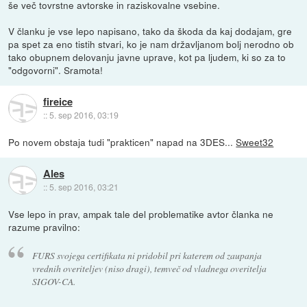
še več tovrstne avtorske in raziskovalne vsebine.
V članku je vse lepo napisano, tako da škoda da kaj dodajam, gre
pa spet za eno tistih stvari, ko je nam državljanom bolj nerodno ob
tako obupnem delovanju javne uprave, kot pa ljudem, ki so za to
"odgovorni". Sramota!
fireice
::
5. sep 2016, 03:19
Po novem obstaja tudi "prakticen" napad na 3DES...
Sweet32
Ales
::
5. sep 2016, 03:21
Vse lepo in prav, ampak tale del problematike avtor članka ne
razume pravilno:
FURS svojega certifikata ni pridobil pri katerem od zaupanja
vrednih overiteljev (niso dragi), temveč od vladnega overitelja
SIGOV-CA.