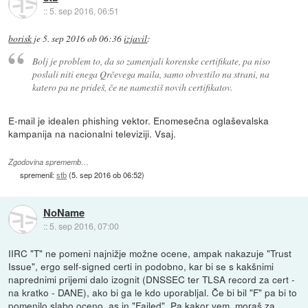
::
5. sep 2016, 06:51
borisk
je
5. sep 2016 ob 06:36
izjavil
:
Bolj je problem to, da so zamenjali korenske certifikate, pa niso
poslali niti enega Qrčevega maila, samo obvestilo na strani, na
katero pa ne prideš, če ne namestiš novih certifikatov.
E-mail je idealen phishing vektor. Enomesečna oglaševalska
kampanija na nacionalni televiziji. Vsaj.
Zgodovina sprememb…
spremenil:
stb
(
5. sep 2016 ob 06:52
)
NoName
::
5. sep 2016, 07:00
IIRC "T" ne pomeni najnižje možne ocene, ampak nakazuje "Trust
Issue", ergo self-signed certi in podobno, kar bi se s kakšnimi
naprednimi prijemi dalo izognit (DNSSEC ter TLSA record za cert -
na kratko - DANE), ako bi ga le kdo uporabljal. Če bi bil "F" pa bi to
pomenilo slabo oceno, as in "Failed". Pa kakor vem, moraš za