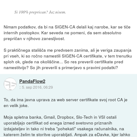
Si 100% preprican? Jaz nisem.
Nimam podatkov, da bi na SIGEN-CA delali kaj narobe, kar se tiče
internih postopkov. Kar seveda ne pomeni, da sem absolutno
prepričan v njihovo zanesljivost.
S praktičnega stališča me predvsem zanima, ali je veriga zaupanja
pri vseh, ki so ročno namestili SIGEN-CA certifikate, v tem trenutku
sploh ok, glede na okoliščine... So res preverili certifikate pred
namestitvijo? So jih preverili s primerjavo s pravimi podatki?
PandaFlow2
::
5. sep 2016, 06:29
To, da ima javna uprava za web server certifikate svoj root CA je
en velik joke.
Moja spletna banka, Gmail, Dropbox, Slo-Tech in VSI ostali
uporabljajo certifikat od enega izmed svetovno priznanih
izdajateljev in tako ni treba "pohekati" vsakega računalnika, na
katerem želim te storitve uporabljati. Ampak za eDavke, kjer lahko