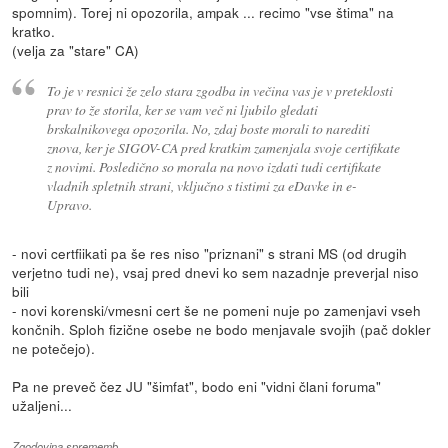
spomnim). Torej ni opozorila, ampak ... recimo "vse štima" na
kratko.
(velja za "stare" CA)
To je v resnici že zelo stara zgodba in večina vas je v preteklosti
prav to že storila, ker se vam več ni ljubilo gledati
brskalnikovega opozorila. No, zdaj boste morali to narediti
znova, ker je SIGOV-CA pred kratkim zamenjala svoje certifikate
z novimi. Posledično so morala na novo izdati tudi certifikate
vladnih spletnih strani, vključno s tistimi za eDavke in e-
Upravo.
- novi certfiikati pa še res niso "priznani" s strani MS (od drugih
verjetno tudi ne), vsaj pred dnevi ko sem nazadnje preverjal niso
bili
- novi korenski/vmesni cert še ne pomeni nuje po zamenjavi vseh
končnih. Sploh fizične osebe ne bodo menjavale svojih (pač dokler
ne potečejo).
Pa ne preveč čez JU "šimfat", bodo eni "vidni člani foruma"
užaljeni...
Zgodovina sprememb…