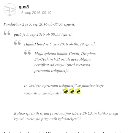
gus5
::
5. sep 2016, 09:10
PandaFlow2
je
5. sep 2016 ob 08:57
izjavil
:
gus5
je
5. sep 2016 ob 08:53
izjavil
:
PandaFlow2
je
5. sep 2016 ob 06:29
izjavil
:
Moja spletna banka, Gmail, Dropbox,
Slo-Tech in VSI ostali uporabljajo
certifikat od enega izmed svetovno
priznanih izdajateljev
In 'svetovno priznani izdajatelji' so jamstvo tvoje
varnosti in zasebnosti?
Koliko spletnih strani prostovoljno izbere SI-CA in koliko enega
izmed "svetovno priznanih izdajateljev"?
Nekaj sekund in nekaj klikov, s katerim dodamo digitalno potrdilo