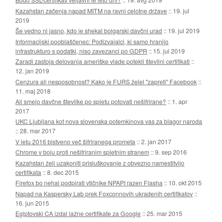
Kazahstan začenja napad MITM na ravni celotne države
::
19. jul
2019
Še vedno ni jasno, kdo je shekal bolgarski davčni urad
::
19. jul 2019
Informacijski pooblaščenec: Podizvajalci, ki samo hranijo
infrastrukturo s podatki, niso zavezanci po GDPR
::
15. jul 2019
Zaradi zastoja delovanja ameriške vlade potekli številni certifikati
::
12. jan 2019
Cenzura ali nesposobnost? Kako je FURS želel "zapreti" Facebook
::
11. maj 2018
Ali smejo davčne številke po spletu potovati nešifrirane?
::
1. apr
2017
UKC Ljubljana kot nova slovenska potemkinova vas za blagor naroda
::
28. mar 2017
V letu 2016 bistveno več šifriranega prometa
::
2. jan 2017
Chrome v boju proti nešifriranim spletnim stranem
::
9. sep 2016
Kazahstan želi uzakoniti prisluškovanje z obvezno namestitvijo
certifikata
::
8. dec 2015
Firefox bo nehal podpirati vtičnike NPAPI razen Flasha
::
10. okt 2015
Napad na Kaspersky Lab prek Foxconnovih ukradenih certifikatov
::
16. jun 2015
Egiptovski CA izdal lažne certifikate za Google
::
25. mar 2015