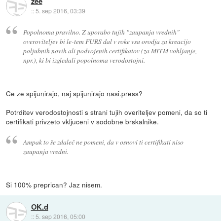
zee
::
5. sep 2016, 03:39
Popolnoma pravilno. Z uporabo tujih "zaupanja vrednih"
overoviteljev bi le-tem FURS dal v roke vsa orodja za kreacijo
poljubnih novih ali podvojenih certifikatov (za MITM vohljanje,
npr.), ki bi izgledali popolnoma verodostojni.
Ce ze spijunirajo, naj spijunirajo nasi.press?
Potrditev verodostojnosti s strani tujih overiteljev pomeni, da so ti
certifikati privzeto vkljuceni v sodobne brskalnike.
Ampak to še zdaleč ne pomeni, da v osnovi ti certifikati niso
zaupanja vredni.
Si 100% preprican? Jaz nisem.
OK.d
::
5. sep 2016, 05:00