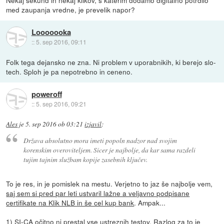
med zaupanja vredne, je prevelik napor?
Looooooka
::
5. sep 2016, 09:11
Folk tega dejansko ne zna. Ni problem v uporabnikih, ki berejo slo-
tech. Sploh je pa nepotrebno in ceneno.
poweroff
::
5. sep 2016, 09:21
Ales
je
5. sep 2016 ob 03:21
izjavil
:
Država absolutno mora imeti popoln nadzor nad svojim
korenskim overoviteljem. Sicer je najbolje, da kar sama razdeli
tujim tajnim službam kopije zasebnih ključev.
To je res, in je pomislek na mestu. Verjetno to jaz še najbolje vem,
saj sem si pred par leti ustvaril lažne a veljavno podpisane
certifikate na Klik NLB in še cel kup bank
. Ampak...
1) SI-CA očitno ni prestal vse ustreznih testov. Razlog za to je