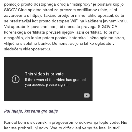
pomočjo prosto dostopnega orodja "mitmproxy" je postavil kopijo
SIGOV-CIne spletne strani za prevzem certifikatov (tiste, ki ni
zavarovana s https). Takšno orodje bi mirno lahko uporabil, če bi
se predstavljal kot prosto dostopen WiFi na kakšnem javnem kraju.
Vsi uporabniki povezani nanj, bi namesto pravega SIGOV-CA
korenskega certifikata prevzeli njegov lažni certifikat. To bi mu
omogočilo, da lahko potem postavi katerokoli lažno spletno stran,
vključno s spletno banko. Demonstracijo si lahko ogledate v
sledečem videoposnetku.
Psi lajajo, kravana gre dalje
Končal bom s slovenskim pregovorom o odkrivanju tople vode. Nič
kar ste prebrali, ni novo. Vse to državljani vemo že leta. In tudi