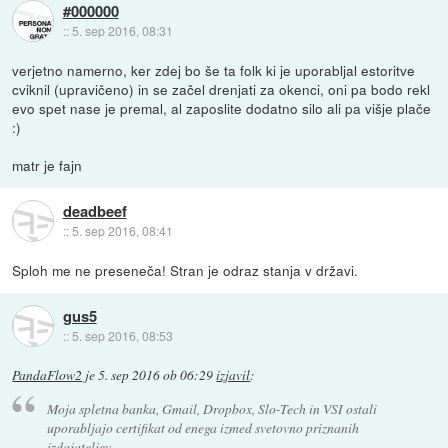
#000000
::
5. sep 2016, 08:31
verjetno namerno, ker zdej bo še ta folk ki je uporabljal estoritve
cviknil (upravičeno) in se začel drenjati za okenci, oni pa bodo rekl
evo spet nase je premal, al zaposlite dodatno silo ali pa višje plače
:)
matr je fajn
deadbeef
::
5. sep 2016, 08:41
Sploh me ne preseneča! Stran je odraz stanja v državi.
gus5
::
5. sep 2016, 08:53
PandaFlow2
je
5. sep 2016 ob 06:29
izjavil
:
Moja spletna banka, Gmail, Dropbox, Slo-Tech in VSI ostali
uporabljajo certifikat od enega izmed svetovno priznanih
izdajateljev