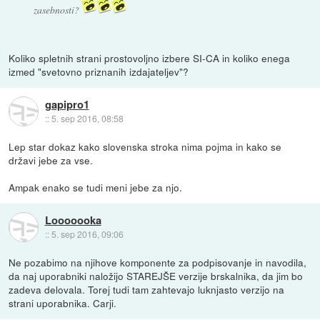
zasebnosti?
Koliko spletnih strani prostovoljno izbere SI-CA in koliko enega
izmed "svetovno priznanih izdajateljev"?
gapipro1
::
5. sep 2016, 08:58
Lep star dokaz kako slovenska stroka nima pojma in kako se
državi jebe za vse.
Ampak enako se tudi meni jebe za njo.
Looooooka
::
5. sep 2016, 09:06
Ne pozabimo na njihove komponente za podpisovanje in navodila,
da naj uporabniki naložijo STAREJŠE verzije brskalnika, da jim bo
zadeva delovala. Torej tudi tam zahtevajo luknjasto verzijo na
strani uporabnika. Carji.