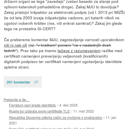
državni organi se tega “zavedajo” (vstavi besedo za stanje pod
vplivom katerokoli psihadelične droge). Zakaj MJU to dovoljuje?
Zakaj pristojni Inšpektor za elektronski podpis (od l. 2013 pri MIZŠ)
že od leta 2003 izvaja inšpekcijske nadzore, pri katerih nikoli ne
ugotovi nobenih kršitev (res, niti enkrat samkrat)? Zakaj jim glede
tega ne protestira SI-CERT?
Če preberemo komentar MJU, zagotavljanje varnosti uporabnikom
niti ni nek cilj
(
oz. "v kratkem" pomeni "ne v naslednjih dveh
tednih"
). Prav tako pa imamo
težave z razumevanjem
razlike med
certifikati namenjeni preverjanju veljavnosti (kvalificiranih)
digitalnih podpisov ter certifikati namenjeni ugotavljanju identitete
spletne strani.
201 komentar
Preberite si še…
Ferratum vam krade identiteto
::
4. dec 2025
Rusija bo izdajala svoje certifikate TLS
::
11. mar 2022
Republika Slovenija odkrila način za vročanje v onstranstvo
::
11. jan
2021
Bodo SSL-certifikati veljavni le leto dni?
::
19. avg 2019