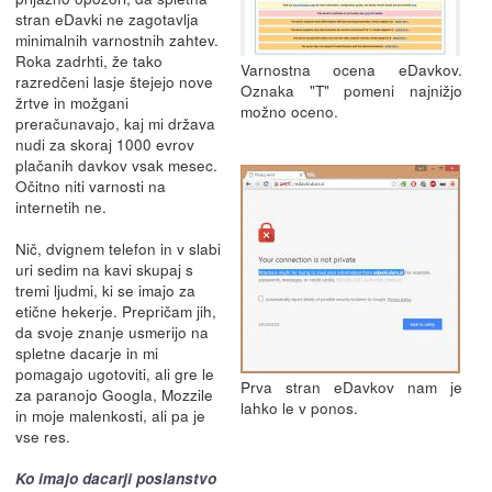
stran eDavki ne zagotavlja
minimalnih varnostnih zahtev.
Roka zadrhti, že tako
Varnostna ocena eDavkov.
razredčeni lasje štejejo nove
Oznaka "T" pomeni najnižjo
žrtve in možgani
možno oceno.
preračunavajo, kaj mi država
nudi za skoraj 1000 evrov
plačanih davkov vsak mesec.
Očitno niti varnosti na
internetih ne.
Nič, dvignem telefon in v slabi
uri sedim na kavi skupaj s
tremi ljudmi, ki se imajo za
etične hekerje. Prepričam jih,
da svoje znanje usmerijo na
spletne dacarje in mi
pomagajo ugotoviti, ali gre le
Prva stran eDavkov nam je
za paranojo Googla, Mozzile
lahko le v ponos.
in moje malenkosti, ali pa je
vse res.
Ko imajo dacarji poslanstvo