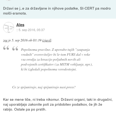
Državi se j..e za državljane in njihove podatke, SI-CERT pa modro
molči-sramota.
Ales
::
5. sep 2016, 05:37
zee
je
5. sep 2016 ob 03:39
izjavil
:
Popolnoma pravilno. Z uporabo tujih "zaupanja
vrednih" overoviteljev bi le-tem FURS dal v roke
vsa orodja za kreacijo poljubnih novih ali
podvojenih certifikatov (za MITM vohljanje, npr.),
ki bi izgledali popolnoma verodostojni.
Ce ze spijunirajo, naj spijunirajo nasi.press?
Kar se mene tiče, ni treba nikomur. Državni organi, taki in drugačni,
naj uporabljajo zakonite poti za pridobitev podatkov, če jih že
rabijo. Ostale pa po prstih.