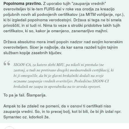
Z uporabo tujih "zaupanja vrednih"
Popolnoma pravilno.
overoviteljev bi le-tem FURS dal v roke vsa orodja za kreacijo
poljubnih novih ali podvojenih certifikatov (za MITM vohljanje, npr.),
ki bi izgledali popolnoma verodostojni. Država si tega ne bi smela
privoščiti, in si tudi ni. Nima to veze s stroški pridobitve takih tujih
certifikatov, ki so, kakor je omenjeno, zanemarljivo majhni.
Država absolutno mora imeti popoln nadzor nad svojim korenskim
overoviteljem. Sicer je najbolje, da kar sama razdeli tujim tajnim
službam kopije zasebnih ključev.
SIGOV-CA, za katero skrbi MJU, pa nikoli ni prestala (ne
zastonj, a tudi ne pretirano dragih) mednarodnih certifikacij, ki
bi ji omogočile, da bi jo glavni brskalniki dodali na svoje
sezname zaupanja vrednih overiteljev. Posledično SIGOV-CI
brskalnik ne zaupa in uporabnika na to seveda opozori.
To pa je fail. Šlamparija.
Ampak to še zdaleč ne pomeni, da v osnovi ti certifikati niso
zaupanja vredni. So, in to precej bolj, kot bi bili, če bi jih izdal npr.
Symantec oz. kdorkoli že.