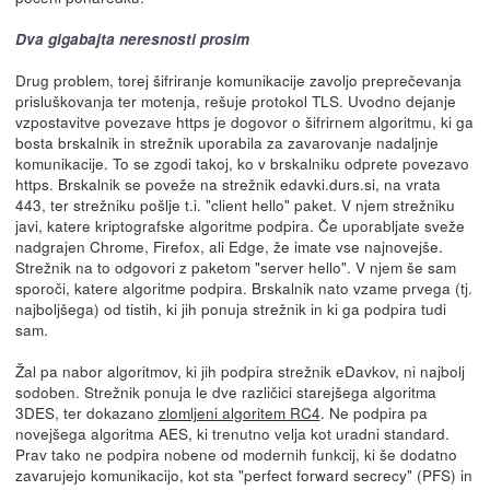
Dva gigabajta neresnosti prosim
Drug problem, torej šifriranje komunikacije zavoljo preprečevanja
prisluškovanja ter motenja, rešuje protokol TLS. Uvodno dejanje
vzpostavitve povezave https je dogovor o šifrirnem algoritmu, ki ga
bosta brskalnik in strežnik uporabila za zavarovanje nadaljnje
komunikacije. To se zgodi takoj, ko v brskalniku odprete povezavo
https. Brskalnik se poveže na strežnik edavki.durs.si, na vrata
443, ter strežniku pošlje t.i. "client hello" paket. V njem strežniku
javi, katere kriptografske algoritme podpira. Če uporabljate sveže
nadgrajen Chrome, Firefox, ali Edge, že imate vse najnovejše.
Strežnik na to odgovori z paketom "server hello". V njem še sam
sporoči, katere algoritme podpira. Brskalnik nato vzame prvega (tj.
najboljšega) od tistih, ki jih ponuja strežnik in ki ga podpira tudi
sam.
Žal pa nabor algoritmov, ki jih podpira strežnik eDavkov, ni najbolj
sodoben. Strežnik ponuja le dve različici starejšega algoritma
3DES, ter dokazano
zlomljeni algoritem RC4
. Ne podpira pa
novejšega algoritma AES, ki trenutno velja kot uradni standard.
Prav tako ne podpira nobene od modernih funkcij, ki še dodatno
zavarujejo komunikacijo, kot sta "perfect forward secrecy" (PFS) in