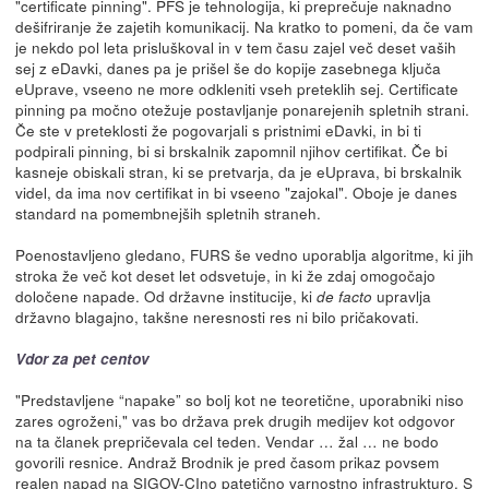
"certificate pinning". PFS je tehnologija, ki preprečuje naknadno
dešifriranje že zajetih komunikacij. Na kratko to pomeni, da če vam
je nekdo pol leta prisluškoval in v tem času zajel več deset vaših
sej z eDavki, danes pa je prišel še do kopije zasebnega ključa
eUprave, vseeno ne more odkleniti vseh preteklih sej. Certificate
pinning pa močno otežuje postavljanje ponarejenih spletnih strani.
Če ste v preteklosti že pogovarjali s pristnimi eDavki, in bi ti
podpirali pinning, bi si brskalnik zapomnil njihov certifikat. Če bi
kasneje obiskali stran, ki se pretvarja, da je eUprava, bi brskalnik
videl, da ima nov certifikat in bi vseeno "zajokal". Oboje je danes
standard na pomembnejših spletnih straneh.
Poenostavljeno gledano, FURS še vedno uporablja algoritme, ki jih
stroka že več kot deset let odsvetuje, in ki že zdaj omogočajo
določene napade. Od državne institucije, ki
upravlja
de facto
državno blagajno, takšne neresnosti res ni bilo pričakovati.
Vdor za pet centov
"Predstavljene “napake” so bolj kot ne teoretične, uporabniki niso
zares ogroženi," vas bo država prek drugih medijev kot odgovor
na ta članek prepričevala cel teden. Vendar … žal … ne bodo
govorili resnice. Andraž Brodnik je pred časom prikaz povsem
realen napad na SIGOV-CIno patetično varnostno infrastrukturo. S