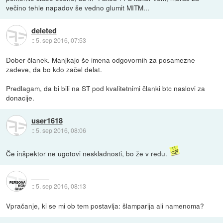
večino tehle napadov še vedno glumit MITM...
deleted
::
5. sep 2016, 07:53
Dober članek. Manjkajo še imena odgovornih za posamezne
zadeve, da bo kdo začel delat.
Predlagam, da bi bili na ST pod kvalitetnimi članki btc naslovi za
donacije.
user1618
::
5. sep 2016, 08:06
Če inšpektor ne ugotovi neskladnosti, bo že v redu.
::
5. sep 2016, 08:13
Vpračanje, ki se mi ob tem postavlja: šlamparija ali namenoma?