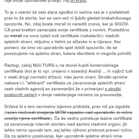
To je v resnici že zelo stara zgodba in večina vas je v preteklosti
prav to že storila, ker se vam več ni ljubilo gledati brskalnikovega
opozorila. No, zdaj boste morali to narediti znova, ker je SIGOV-
CA pred kratkim zamenjala svoje certifikate z novimi. Posledično
so
morali
na novo izdati tudi certifikate (nekaterih)> vladnih
spletnih strani, vključno s tistimi za eDavke in e-Upravo. Kar
pomeni, da smo vsi uporabniki spet dobili opozorilo, da se
povezujemo na spletno stran, katere identitete ni mogoče potrditi.
Razlogi, zakaj MJU FURS-u ne dovoli kupiti komercialnega
certifikata (kot je to npr. urejeno v sosednji Avstriji ... in najbrž tudi
v vsaki drugi normalni državi), niso javno znani. Stroški sprotne
nabave t.i. "wildcard" certifikata za zavarovanje spletnih strani
vseh vladnih agencij so zanemarljivi že v primerjavi
s stroški
poslovnih večerij
v dvoje nekdanjega ministra za pravosodje.
Država bi s tem varnostno izjemno pridobila, prav nič pa izgubila
(
razen možnosti izvajanja MITM napadov nad uporabniki, ki ročno
uvozijo njene certifikate
). Če še vedno potrebuje lastne certifikate
za zavarovanje internih storitev med samimi vladnimi organi, jih
lahko mirno uporabi tam, saj lahko njihovo pristnost preveri ročno.
Da za spletno poslovanje, kjer uporabnik spletne strani nima