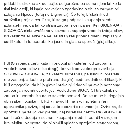
pridobiti ustrezne akreditacije, dolgoročno pa so na njem lahko le
tisti izdajatelji, ki imajo preverjeno zgodovino skrbi za varnost pri
izdajanju ključev (
torej ne Diginotar
). Če torej brskalnik od
strežnika prejme certifikat, ki so ga podpisali zaupanja vredni
izdajatelji, ve, da lahko strani zaupa, sicer pa ne. Ker SIGEN-CA in
SIGOV-CA nista uvrščena v seznam zaupanja vrednih izdajateljev,
brskalnik za eDavke ne ve, ali stran res pripada osebi, zapisani v
certifikatu, in to uporabniku jasno in glasno sporoči (glej sliko).
FURS svojega certifikata ni pridobil pri katerem od zaupanja
vrednih overiteljev (niso dragi), temveč od vladnega overitelja
SIGOV-CA. SIGOV-CA, za katero skrbi MJU, pa nikoli ni prestala
(ne zastonj, a tudi ne pretirano dragih) mednarodnih certifikacij, ki
bi ji omogočile, da bi jo glavni brskalniki dodali na svoje sezname
zaupanja vrednih overiteljev. Posledično SIGOV-CI brskalnik ne
zaupa in uporabnika na to seveda opozori. Da se to ne bi dogajalo
ob vsakem obisku, FURS v navodilih na svoji spletni strani
uporabnike poziva, naj se za to opozorilo ne zmenijo. Oziroma, če
opozorila ne želijo več gledati, naj korenske certifikate SIGOV-CA
sami ročno dodajo v seznam zaupanja vrednih potrdil v svojem
brskalniku. Namesto, da bi sledili splošno sprejetim standardom,
raje svoje uporabnike prosijo, naj
jih kršijo
.