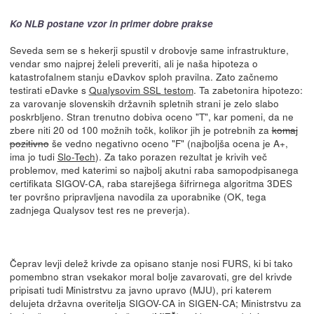
Ko NLB postane vzor in primer dobre prakse
Seveda sem se s hekerji spustil v drobovje same infrastrukture,
vendar smo najprej želeli preveriti, ali je naša hipoteza o
katastrofalnem stanju eDavkov sploh pravilna. Zato začnemo
testirati eDavke s
Qualysovim SSL testom
. Ta zabetonira hipotezo:
za varovanje slovenskih državnih spletnih strani je zelo slabo
poskrbljeno. Stran trenutno dobiva oceno "T", kar pomeni, da ne
zbere niti 20 od 100 možnih točk, kolikor jih je potrebnih za
komaj
pozitivno
še vedno negativno oceno "F" (najboljša ocena je A+,
ima jo tudi
Slo-Tech
). Za tako porazen rezultat je krivih več
problemov, med katerimi so najbolj akutni raba samopodpisanega
certifikata SIGOV-CA, raba starejšega šifrirnega algoritma 3DES
ter površno pripravljena navodila za uporabnike (OK, tega
zadnjega Qualysov test res ne preverja).
Čeprav levji delež krivde za opisano stanje nosi FURS, ki bi tako
pomembno stran vsekakor moral bolje zavarovati, gre del krivde
pripisati tudi Ministrstvu za javno upravo (MJU), pri katerem
delujeta državna overitelja SIGOV-CA in SIGEN-CA; Ministrstvu za