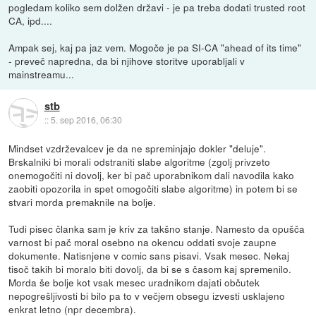
pogledam koliko sem dolžen državi - je pa treba dodati trusted root
CA, ipd....
Ampak sej, kaj pa jaz vem. Mogoče je pa SI-CA "ahead of its time"
- preveč napredna, da bi njihove storitve uporabljali v
mainstreamu...
stb
::
5. sep 2016, 06:30
Mindset vzdrževalcev je da ne spreminjajo dokler "deluje".
Brskalniki bi morali odstraniti slabe algoritme (zgolj privzeto
onemogočiti ni dovolj, ker bi pač uporabnikom dali navodila kako
zaobiti opozorila in spet omogočiti slabe algoritme) in potem bi se
stvari morda premaknile na bolje.
Tudi pisec članka sam je kriv za takšno stanje. Namesto da opušča
varnost bi pač moral osebno na okencu oddati svoje zaupne
dokumente. Natisnjene v comic sans pisavi. Vsak mesec. Nekaj
tisoč takih bi moralo biti dovolj, da bi se s časom kaj spremenilo.
Morda še bolje kot vsak mesec uradnikom dajati občutek
nepogrešljivosti bi bilo pa to v večjem obsegu izvesti usklajeno
enkrat letno (npr decembra).