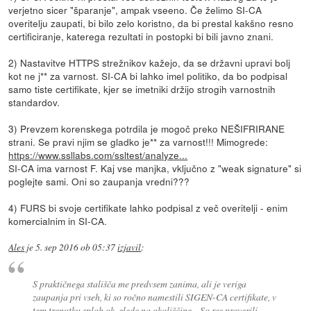
verjetno sicer "šparanje", ampak vseeno. Če želimo SI-CA
overitelju zaupati, bi bilo zelo koristno, da bi prestal kakšno resno
certificiranje, katerega rezultati in postopki bi bili javno znani.
2) Nastavitve HTTPS strežnikov kažejo, da se državni upravi bolj
kot ne j** za varnost. SI-CA bi lahko imel politiko, da bo podpisal
samo tiste certifikate, kjer se imetniki držijo strogih varnostnih
standardov.
3) Prevzem korenskega potrdila je mogoč preko NEŠIFRIRANE
strani. Se pravi njim se gladko je** za varnost!!! Mimogrede:
https://www.ssllabs.com/ssltest/analyze...
SI-CA ima varnost F. Kaj vse manjka, vključno z "weak signature" si
poglejte sami. Oni so zaupanja vredni???
4) FURS bi svoje certifikate lahko podpisal z več overitelji - enim
komercialnim in SI-CA.
Ales
je
5. sep 2016 ob 05:37
izjavil
:
S praktičnega stališča me predvsem zanima, ali je veriga
zaupanja pri vseh, ki so ročno namestili SIGEN-CA certifikate, v
tem trenutku sploh ok, glede na okoliščine... So res preverili