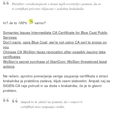
Potrditev verodostojnosti s strani tujih overiteljev pomeni, da so
ti certifikati privzeto vkljuceni v sodobne brskalnike.
In? Je to
varno?
100%
Symantec Issues Intermediate CA Certificate for Blue Coat Public
Services
Don't panic, says Blue Coat, we're not using CA cert to snoop on
you
Chinese CA WoSign faces revocation after possibly issuing fake
certificates
WoSign's secret purchase of StartCom: WoSign threatened legal
actions
Ne rečem, sprotno preverjanje verige zaupanja certifikata s strani
brskalnika je praktična zadeva, kljub vsem slabostim. Ampak naj se
SIGEN-CA raje potrudi in se doda v brskalnike, če je to glavni
problem.
Ampak to še zdaleč ne pomeni, da v osnovi ti
certifikati niso zaupanja vredni.