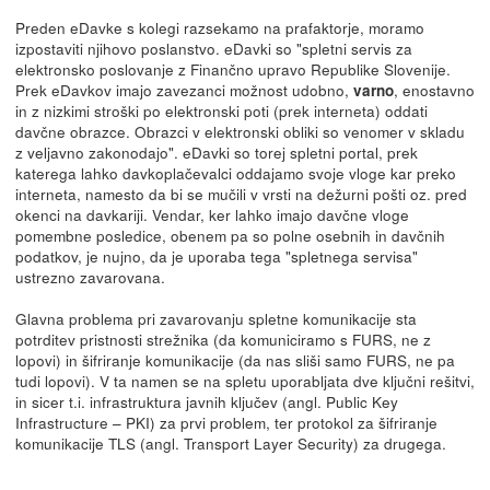
Preden eDavke s kolegi razsekamo na prafaktorje, moramo
izpostaviti njihovo poslanstvo. eDavki so "spletni servis za
elektronsko poslovanje z Finančno upravo Republike Slovenije.
Prek eDavkov imajo zavezanci možnost udobno,
, enostavno
varno
in z nizkimi stroški po elektronski poti (prek interneta) oddati
davčne obrazce. Obrazci v elektronski obliki so venomer v skladu
z veljavno zakonodajo". eDavki so torej spletni portal, prek
katerega lahko davkoplačevalci oddajamo svoje vloge kar preko
interneta, namesto da bi se mučili v vrsti na dežurni pošti oz. pred
okenci na davkariji. Vendar, ker lahko imajo davčne vloge
pomembne posledice, obenem pa so polne osebnih in davčnih
podatkov, je nujno, da je uporaba tega "spletnega servisa"
ustrezno zavarovana.
Glavna problema pri zavarovanju spletne komunikacije sta
potrditev pristnosti strežnika (da komuniciramo s FURS, ne z
lopovi) in šifriranje komunikacije (da nas sliši samo FURS, ne pa
tudi lopovi). V ta namen se na spletu uporabljata dve ključni rešitvi,
in sicer t.i. infrastruktura javnih ključev (angl. Public Key
Infrastructure – PKI) za prvi problem, ter protokol za šifriranje
komunikacije TLS (angl. Transport Layer Security) za drugega.