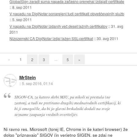
GlobalSign zaradi suma napada začasno prenehal izdajati certifikate
::
8. sep 2011
V napadu na DigiNotar ponarejeni tudi certifikati obveščevalnih služb
::
5. sep 2011
V napadu na DigiNotar izdanih več deset lažnih certifikatov
::
31. avg
2011
Nizozemski CA DigiNotar izdal lažen SSL-certifikat
::
30. avg 2011
«
1
...
2
3
5
»
MrStein
::
5. sep 2016, 01:14
SIGOV-CA, za katero skrbi MJU, pa nikoli ni prestala (ne
zastonj, a tudi ne pretirano dragih) mednarodnih certifikacij, ki
bi ji omogočile, da bi jo glavni brskalniki dodali na svoje
sezname zaupanja vrednih overiteljev.
Ni ravno res. Microsoft (torej IE, Chrome in še kateri browser) že
dolgo "priznavajo" SIGOV (in verjetno SIGEN, se zdaj ne