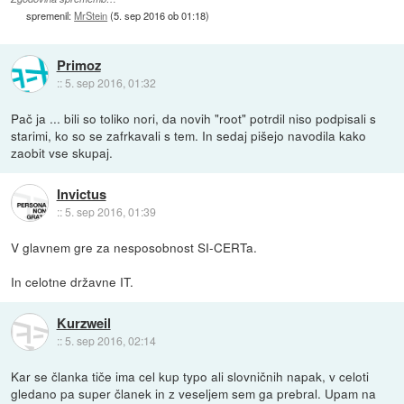
spremenil:
MrStein
(
5. sep 2016 ob 01:18
)
Primoz
::
5. sep 2016, 01:32
Pač ja ... bili so toliko nori, da novih "root" potrdil niso podpisali s
starimi, ko so se zafrkavali s tem. In sedaj pišejo navodila kako
zaobit vse skupaj.
Invictus
::
5. sep 2016, 01:39
V glavnem gre za nesposobnost SI-CERTa.
In celotne državne IT.
Kurzweil
::
5. sep 2016, 02:14
Kar se članka tiče ima cel kup typo ali slovničnih napak, v celoti
gledano pa super članek in z veseljem sem ga prebral. Upam na