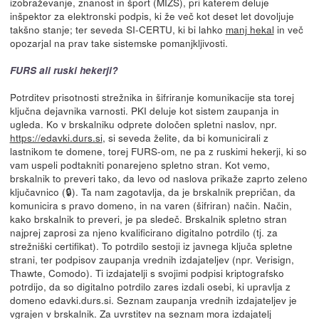
izobraževanje, znanost in šport (MIZŠ), pri katerem deluje
inšpektor za elektronski podpis, ki že več kot deset let dovoljuje
takšno stanje; ter seveda SI-CERTU, ki bi lahko
manj hekal
in več
opozarjal na prav take sistemske pomanjkljivosti.
FURS ali ruski hekerji?
Potrditev prisotnosti strežnika in šifriranje komunikacije sta torej
ključna dejavnika varnosti. PKI deluje kot sistem zaupanja in
ugleda. Ko v brskalniku odprete določen spletni naslov, npr.
https://edavki.durs.si
, si seveda želite, da bi komunicirali z
lastnikom te domene, torej FURS-om, ne pa z ruskimi hekerji, ki so
vam uspeli podtakniti ponarejeno spletno stran. Kot vemo,
brskalnik to preveri tako, da levo od naslova prikaže zaprto zeleno
ključavnico (🔒). Ta nam zagotavlja, da je brskalnik prepričan, da
komunicira s pravo domeno, in na varen (šifriran) način. Način,
kako brskalnik to preveri, je pa sledeč. Brskalnik spletno stran
najprej zaprosi za njeno kvalificirano digitalno potrdilo (tj. za
strežniški certifikat). To potrdilo sestoji iz javnega ključa spletne
strani, ter podpisov zaupanja vrednih izdajateljev (npr. Verisign,
Thawte, Comodo). Ti izdajatelji s svojimi podpisi kriptografsko
potrdijo, da so digitalno potrdilo zares izdali osebi, ki upravlja z
domeno edavki.durs.si. Seznam zaupanja vrednih izdajateljev je
vgrajen v brskalnik. Za uvrstitev na seznam mora izdajatelj