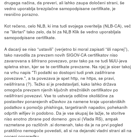
drugega načina, da preveri, ali lahko zaupa določeni strani, še
vedno uporablja brezplačne samopodpisane certifikate, je
resnično porazno.
Kot rečeno, celo NLB, ki ima tudi svojega overitelja (NLB-CA), več
ne "škrtari" tako zelo, da bi za NLB Klik še vedno uporabljala
samopodpisane certifikate.
A dacarji se niso “ustavili” (verjetno bi moral zapisati “šli naprej”),
tako navodila za prevzem novih SIGOV-CA certifikatov niso
zavarovana s šifrirano povezavo, prav tako pa ne tudi MJU-jeva
spletna stran, kjer se te certifikate prevzame. Na njej je sicer takoj
na vrhu napis "Ti podatki so dostopni tudi prek zašifrirane
povezave.", a ta povezava je spet http, ne https, se pravi,
nešifrirana (?). Težko si je predstavljati, kako lahko država
omogoča prevzem njenih ključnih strežniških certifikatov po
nešifrirani povezavi. Vse to ustvarja odlične okoliščine za
postavitev ponarejenih eDavkov za namene kraje uporabniških
podatkov s pomočjo phishinga, targetiranih napadov, pohekanih
odprtih wifijev in podobno. Da je vse skupaj še lažje, te storitve
niso enotno zbrane pod domeno .gov.si (Vlada RS), ampak
razmetane po različnih .si domenah, tako da je na prvi pogled
praktično nemogoče povedati, ali si na dejanski vladni strani ali na
poceni ponaredku.