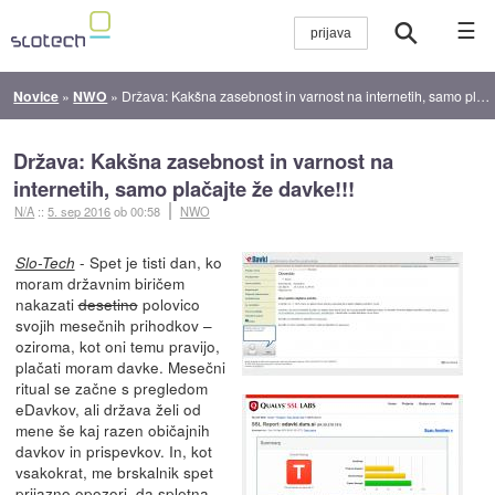
☰
Novice
»
NWO
»
Država: Kakšna zasebnost in varnost na internetih, samo plačajte že davke!!!
Država: Kakšna zasebnost in varnost na
internetih, samo plačajte že davke!!!
N/A
::
5. sep 2016
ob 00:58
NWO
- Spet je tisti dan, ko
Slo-Tech
moram državnim biričem
nakazati
desetino
polovico
svojih mesečnih prihodkov –
oziroma, kot oni temu pravijo,
plačati moram davke. Mesečni
ritual se začne s pregledom
eDavkov, ali država želi od
mene še kaj razen običajnih
davkov in prispevkov. In, kot
vsakokrat, me brskalnik spet
prijazno opozori, da spletna