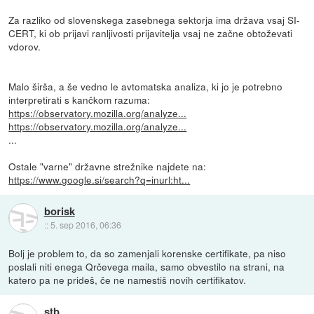
Za razliko od slovenskega zasebnega sektorja ima država vsaj SI-
CERT, ki ob prijavi ranljivosti prijavitelja vsaj ne začne obtoževati
vdorov.
Malo širša, a še vedno le avtomatska analiza, ki jo je potrebno
interpretirati s kančkom razuma:
https://observatory.mozilla.org/analyze...
https://observatory.mozilla.org/analyze...
...
Ostale "varne" državne strežnike najdete na:
https://www.google.si/search?q=inurl:ht...
borisk
::
5. sep 2016, 06:36
Bolj je problem to, da so zamenjali korenske certifikate, pa niso
poslali niti enega Qrčevega maila, samo obvestilo na strani, na
katero pa ne prideš, če ne namestiš novih certifikatov.
stb