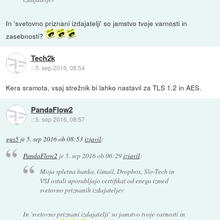
In 'svetovno priznani izdajatelji' so jamstvo tvoje varnosti in
zasebnosti?
Tech2k
::
5. sep 2016, 08:54
Kera sramota, vsaj strežnik bi lahko nastavil za TLS 1.2 in AES.
PandaFlow2
::
5. sep 2016, 08:57
gus5
je
5. sep 2016 ob 08:53
izjavil
:
PandaFlow2
je
5. sep 2016 ob 06:29
izjavil
:
Moja spletna banka, Gmail, Dropbox, Slo-Tech in
VSI ostali uporabljajo certifikat od enega izmed
svetovno priznanih izdajateljev
In 'svetovno priznani izdajatelji' so jamstvo tvoje varnosti in