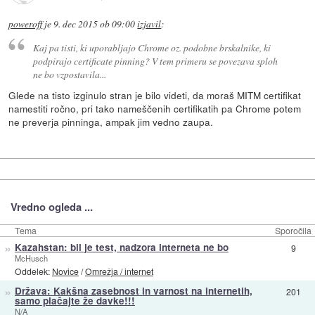
poweroff
je
9. dec 2015 ob 09:00
izjavil
:
Kaj pa tisti, ki uporabljajo Chrome oz. podobne brskalnike, ki
podpirajo certificate pinning? V tem primeru se povezava sploh
ne bo vzpostavila...
Glede na tisto izginulo stran je bilo videti, da moraš MITM certifikat
namestiti ročno, pri tako nameščenih certifikatih pa Chrome potem
ne preverja pinninga, ampak jim vedno zaupa.
Vredno ogleda ...
Tema
Sporočila
»
Kazahstan: bil je test, nadzora interneta ne bo
9
McHusch
Oddelek:
Novice
/
Omrežja / internet
»
Država: Kakšna zasebnost in varnost na internetih,
201
samo plačajte že davke!!!
N/A