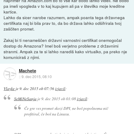
naprimer na Amazon.com bo to vse kar bodo lahko videli. Ne bodo
pa imeli vpogleda v to kaj kupujem ali pa v številko moje kreditne
kartice.
Lahko da sicer narobe razumem, ampak poanta tega državnega
certifikata naj bi bila prav to, da bo država lahko odšifrirala tvoj
zaščiten promet.
Zakaj bi ti nenameščen državni varnostni certifikat onemogočal
dostop do Amazona? Imel boš verjetno probleme z državnimi
stranmi. Ampak za te si lahko narediš kako virtualko, pa preko nje
komuniciraš z njimi.
Machete
::
9. dec 2015, 08:10
Vlayke
je
9. dec 2015 ob 07:56
izjavil
:
SeMiNeSanja
je
9. dec 2015 ob 01:08
izjavil
:
Če gre ves promet skozi DPI, ne boš popolnoma nič
profitiral, če boš na Linuxu.