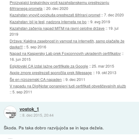
Proizvajalci brskalnikov proti kazahstanskemu prestrezanju
šifriranega prometa
::
20. dec 2020
Kazahstan vnovič poizkuša prestrezati šifrirani promet
::
7. dec 2020
Kazahstan: bil je test, nadzora interneta ne bo
::
9. avg 2019
Kazahstan začenja napad MITM na ravni celotne države
::
19. jul
2019
Država: Kakšna zasebnost in varnost na internetih, samo plačajte že
davke!!!
::
5. sep 2016
Napad na Kaspersky Lab prek Foxconnovih ukradenih certifikatov
::
16. jun 2015
Egiptovski CA izdal lažne certifikate za Google
::
25. mar 2015
Apple zmore prestrezati sporočila prek iMessage
::
19. okt 2013
Še en nizozemski CA napaden
::
9. dec 2011
V napadu na DigiNotar ponarejeni tudi certifikati obveščevalnih služb
::
5. sep 2011
vostok_1
::
8. dec 2015, 20:44
Škoda. Pa taka dobro razvijujoča se in lepa dežela.