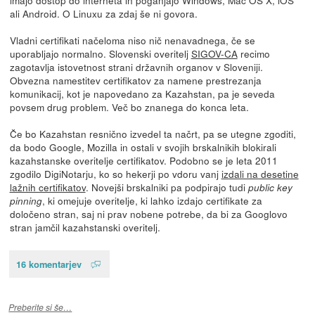
ali Android. O Linuxu za zdaj še ni govora.
Vladni certifikati načeloma niso nič nenavadnega, če se
uporabljajo normalno. Slovenski overitelj
SIGOV-CA
recimo
zagotavlja istovetnost strani državnih organov v Sloveniji.
Obvezna namestitev certifikatov za namene prestrezanja
komunikacij, kot je napovedano za Kazahstan, pa je seveda
povsem drug problem. Več bo znanega do konca leta.
Če bo Kazahstan resnično izvedel ta načrt, pa se utegne zgoditi,
da bodo Google, Mozilla in ostali v svojih brskalnikih blokirali
kazahstanske overitelje certifikatov. Podobno se je leta 2011
zgodilo DigiNotarju, ko so hekerji po vdoru vanj
izdali na desetine
lažnih certifikatov
. Novejši brskalniki pa podpirajo tudi
public key
, ki omejuje overitelje, ki lahko izdajo certifikate za
pinning
določeno stran, saj ni prav nobene potrebe, da bi za Googlovo
stran jamčil kazahstanski overitelj.
16 komentarjev
Preberite si še…