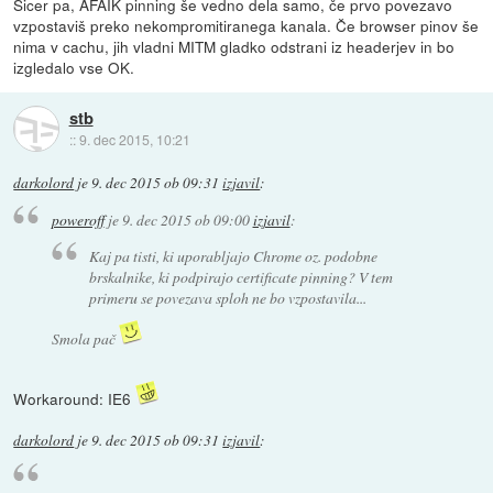
Sicer pa, AFAIK pinning še vedno dela samo, če prvo povezavo
vzpostaviš preko nekompromitiranega kanala. Če browser pinov še
nima v cachu, jih vladni MITM gladko odstrani iz headerjev in bo
izgledalo vse OK.
stb
::
9. dec 2015, 10:21
darkolord
je
9. dec 2015 ob 09:31
izjavil
:
poweroff
je
9. dec 2015 ob 09:00
izjavil
:
Kaj pa tisti, ki uporabljajo Chrome oz. podobne
brskalnike, ki podpirajo certificate pinning? V tem
primeru se povezava sploh ne bo vzpostavila...
Smola pač
Workaround: IE6
darkolord
je
9. dec 2015 ob 09:31
izjavil
: