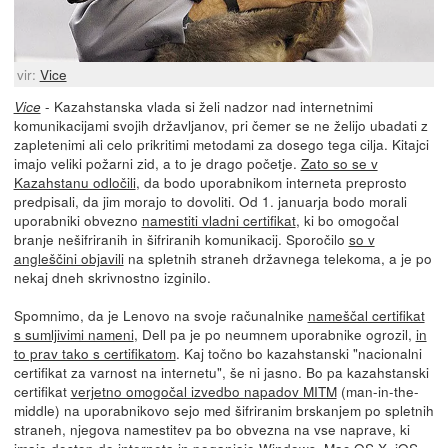
vir:
Vice
- Kazahstanska vlada si želi nadzor nad internetnimi
Vice
komunikacijami svojih državljanov, pri čemer se ne želijo ubadati z
zapletenimi ali celo prikritimi metodami za dosego tega cilja. Kitajci
imajo veliki požarni zid, a to je drago početje.
Zato so se v
Kazahstanu odločili
, da bodo uporabnikom interneta preprosto
predpisali, da jim morajo to dovoliti. Od 1. januarja bodo morali
uporabniki obvezno
namestiti vladni certifikat
, ki bo omogočal
branje nešifriranih in šifriranih komunikacij. Sporočilo
so v
angleščini objavili
na spletnih straneh državnega telekoma, a je po
nekaj dneh skrivnostno izginilo.
Spomnimo, da je Lenovo na svoje računalnike
nameščal certifikat
s sumljivimi nameni
, Dell pa je po neumnem uporabnike ogrozil,
in
to prav tako s certifikatom
. Kaj točno bo kazahstanski "nacionalni
certifikat za varnost na internetu", še ni jasno. Bo pa kazahstanski
certifikat
verjetno omogočal izvedbo napadov MITM
(man-in-the-
middle) na uporabnikovo sejo med šifriranim brskanjem po spletnih
straneh, njegova namestitev pa bo obvezna na vse naprave, ki
imajo dostop do interneta in poganjajo Windows, Mac OS X, iOS