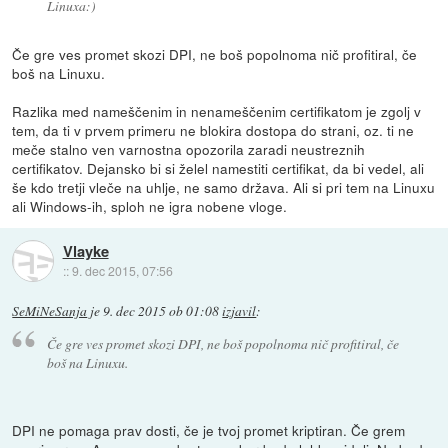
Linuxa:)
Če gre ves promet skozi DPI, ne boš popolnoma nič profitiral, če
boš na Linuxu.
Razlika med nameščenim in nenameščenim certifikatom je zgolj v
tem, da ti v prvem primeru ne blokira dostopa do strani, oz. ti ne
meče stalno ven varnostna opozorila zaradi neustreznih
certifikatov. Dejansko bi si želel namestiti certifikat, da bi vedel, ali
še kdo tretji vleče na uhlje, ne samo država. Ali si pri tem na Linuxu
ali Windows-ih, sploh ne igra nobene vloge.
Vlayke
::
9. dec 2015, 07:56
SeMiNeSanja
je
9. dec 2015 ob 01:08
izjavil
:
Če gre ves promet skozi DPI, ne boš popolnoma nič profitiral, če
boš na Linuxu.
DPI ne pomaga prav dosti, če je tvoj promet kriptiran. Če grem