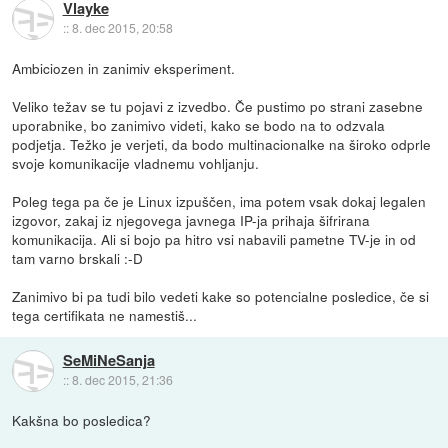
Vlayke
::
8. dec 2015, 20:58
Ambiciozen in zanimiv eksperiment.
Veliko težav se tu pojavi z izvedbo. Če pustimo po strani zasebne
uporabnike, bo zanimivo videti, kako se bodo na to odzvala
podjetja. Težko je verjeti, da bodo multinacionalke na široko odprle
svoje komunikacije vladnemu vohljanju.
Poleg tega pa če je Linux izpuščen, ima potem vsak dokaj legalen
izgovor, zakaj iz njegovega javnega IP-ja prihaja šifrirana
komunikacija. Ali si bojo pa hitro vsi nabavili pametne TV-je in od
tam varno brskali :-D
Zanimivo bi pa tudi bilo vedeti kake so potencialne posledice, če si
tega certifikata ne namestiš...
SeMiNeSanja
::
8. dec 2015, 21:36
Kakšna bo posledica?