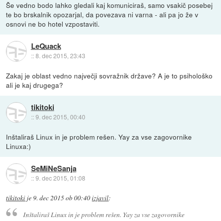
Še vedno bodo lahko gledali kaj komuniciraš, samo vsakič posebej
te bo brskalnik opozarjal, da povezava ni varna - ali pa jo že v
osnovi ne bo hotel vzpostaviti.
LeQuack
::
8. dec 2015, 23:43
Zakaj je oblast vedno največji sovražnik države? A je to psihološko
ali je kaj drugega?
tikitoki
::
9. dec 2015, 00:40
Inštaliraš Linux in je problem rešen. Yay za vse zagovornike
Linuxa:)
SeMiNeSanja
::
9. dec 2015, 01:08
tikitoki
je
9. dec 2015 ob 00:40
izjavil
:
Inštaliraš Linux in je problem rešen. Yay za vse zagovornike