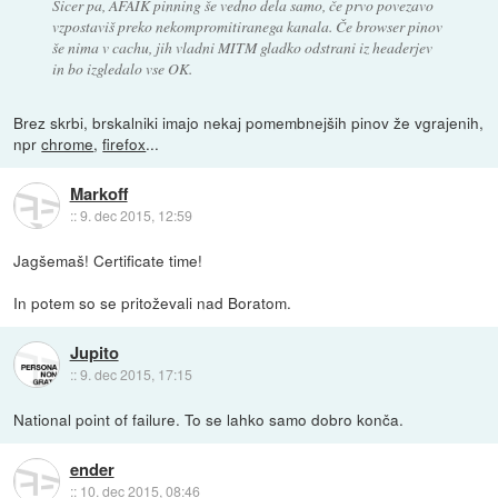
Sicer pa, AFAIK pinning še vedno dela samo, če prvo povezavo
vzpostaviš preko nekompromitiranega kanala. Če browser pinov
še nima v cachu, jih vladni MITM gladko odstrani iz headerjev
in bo izgledalo vse OK.
Brez skrbi, brskalniki imajo nekaj pomembnejših pinov že vgrajenih,
npr
chrome
,
firefox
...
Markoff
::
9. dec 2015, 12:59
Jagšemaš! Certificate time!
In potem so se pritoževali nad Boratom.
Jupito
::
9. dec 2015, 17:15
National point of failure. To se lahko samo dobro konča.
ender
::
10. dec 2015, 08:46