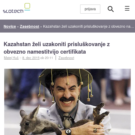
☰
Novice
»
Zasebnost
»
Kazahstan želi uzakoniti prisluškovanje z obvezno namestitvijo certifikata
Kazahstan želi uzakoniti prisluškovanje z
obvezno namestitvijo certifikata
Matej Huš
::
8. dec 2015
ob 20:11
Zasebnost