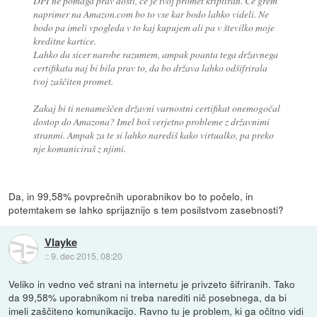
DPI ne pomaga prav dosti, če je tvoj promet kriptiran. Če grem
naprimer na Amazon.com bo to vse kar bodo lahko videli. Ne
bodo pa imeli vpogleda v to kaj kupujem ali pa v številko moje
kreditne kartice.
Lahko da sicer narobe razumem, ampak poanta tega državnega
certifikata naj bi bila prav to, da bo država lahko odšifrirala
tvoj zaščiten promet.
Zakaj bi ti nenameščen državni varnostni certifikat onemogočal
dostop do Amazona? Imel boš verjetno probleme z državnimi
stranmi. Ampak za te si lahko narediš kako virtualko, pa preko
nje komuniciraš z njimi.
Da, in 99,58% povprečnih uporabnikov bo to počelo, in
potemtakem se lahko sprijaznijo s tem posilstvom zasebnosti?
Vlayke
::
9. dec 2015, 08:20
Veliko in vedno več strani na internetu je privzeto šifriranih. Tako
da 99,58% uporabnikom ni treba narediti nič posebnega, da bi
imeli zaščiteno komunikacijo. Ravno tu je problem, ki ga očitno vidi