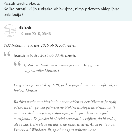
Kazahtanska vlada.
Koliko strani, ki jih rutinsko obiskujete, nima privzeto vklopljene
enkripcije?
tikitoki
::
9. dec 2015, 08:46
SeMiNeSanja
je
9. dec 2015 ob 01:08
izjavil
:
tikitoki
je
9. dec 2015 ob 00:40
izjavil
:
Inštaliraš Linux in je problem rešen. Yay za vse
zagovornike Linuxa:)
Če gre ves promet skozi DPI, ne boš popolnoma nič profitiral, če
boš na Linuxu.
Razlika med nameščenim in nenameščenim certifikatom je zgolj
v tem, da ti v prvem primeru ne blokira dostopa do strani, oz. ti
ne meče stalno ven varnostna opozorila zaradi neustreznih
certifikatov. Dejansko bi si želel namestiti certifikat, da bi vedel,
ali še kdo tretji vleče na uhlje, ne samo država. Ali si pri tem na
Linuxu ali Windows-ih, sploh ne igra nobene vloge.